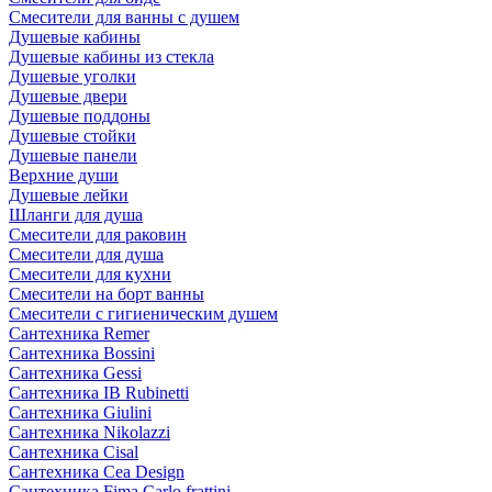
Смесители для ванны с душем
Душевые кабины
Душевые кабины из стекла
Душевые уголки
Душевые двери
Душевые поддоны
Душевые стойки
Душевые панели
Верхние души
Душевые лейки
Шланги для душа
Смесители для раковин
Смесители для душа
Смесители для кухни
Смесители на борт ванны
Смесители с гигиеническим душем
Сантехника Remer
Сантехника Bossini
Сантехника Gessi
Сантехника IB Rubinetti
Сантехника Giulini
Сантехника Nikolazzi
Сантехника Cisal
Сантехника Cea Design
Сантехника Fima Carlo frattini