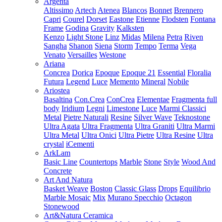
Argenta
Altissimo
Artech
Atenea
Blancos
Bonnet
Brennero
Capri
Courel
Dorset
Eastone
Etienne
Flodsten
Fontana
Frame
Godina
Gravity
Kalksten
Kenzo
Light Stone
Linz
Midas
Milena
Petra
Riven
Sangha
Shanon
Siena
Storm
Tempo
Terma
Vega
Venato
Versailles
Westone
Ariana
Concrea
Dorica
Epoque
Epoque 21
Essential
Floralia
Futura
Legend
Luce
Memento
Mineral
Nobile
Ariostea
Basaltina
Con.Crea
ConCrea
Elementae
Fragmenta full
body
Iridium
Legni
Limestone
Luce
Marmi Classici
Metal
Pietre Naturali
Resine
Silver Wave
Teknostone
Ultra Agata
Ultra Fragmenta
Ultra Graniti
Ultra Marmi
Ultra Metal
Ultra Onici
Ultra Pietre
Ultra Resine
Ultra
crystal
iCementi
ArkLam
Basic Line
Countertops
Marble
Stone
Style
Wood And
Concrete
Art And Natura
Basket Weave
Boston
Classic Glass
Drops
Equilibrio
Marble Mosaic
Mix
Murano Specchio
Octagon
Stonewood
Art&Natura Ceramica