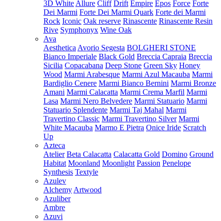
3D White
Allure
Cliff
Drift
Empire
Epos
Force
Forte
Dei Marmi
Forte Dei Marmi Quark
Forte dei Marmi
Rock
Iconic
Oak reserve
Rinascente
Rinascente Resin
Rive
Symphonyx
Wine Oak
Ava
Aesthetica
Avorio Segesta
BOLGHERI STONE
Bianco Imperiale
Black Gold
Breccia Capraia
Breccia
Sicilia
Copacabana
Deep Stone
Green Sky
Honey
Wood
Marmi Arabesque
Marmi Azul Macauba
Marmi
Bardiglio Cenere
Marmi Bianco Bernini
Marmi Bronze
Amani
Marmi Calacatta
Marmi Crema Marfil
Marmi
Lasa
Marmi Nero Belvedere
Marmi Statuario
Marmi
Statuario Splendente
Marmi Taj Mahal
Marmi
Travertino Classic
Marmi Travertino Silver
Marmi
White Macauba
Marmo E Pietra
Onice Iride
Scratch
Up
Azteca
Atelier
Beta Calacatta
Calacatta Gold
Domino
Ground
Habitat
Moonland
Moonlight
Passion
Penelope
Synthesis
Textyle
Azulev
Alchemy
Artwood
Azuliber
Ambre
Azuvi