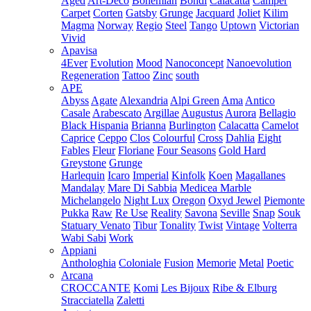
Aged
Art-Deco
Bohemian
Bondi
Calacatta
Camper
Carpet
Corten
Gatsby
Grunge
Jacquard
Joliet
Kilim
Magma
Norway
Regio
Steel
Tango
Uptown
Victorian
Vivid
Apavisa
4Ever
Evolution
Mood
Nanoconcept
Nanoevolution
Regeneration
Tattoo
Zinc
south
APE
Abyss
Agate
Alexandria
Alpi Green
Ama
Antico
Casale
Arabescato
Argillae
Augustus
Aurora
Bellagio
Black Hispania
Brianna
Burlington
Calacatta
Camelot
Caprice
Ceppo
Clos
Colourful
Cross
Dahlia
Eight
Fables
Fleur
Floriane
Four Seasons
Gold Hard
Greystone
Grunge
Harlequin
Icaro
Imperial
Kinfolk
Koen
Magallanes
Mandalay
Mare Di Sabbia
Medicea Marble
Michelangelo
Night Lux
Oregon
Oxyd Jewel
Piemonte
Pukka
Raw
Re Use
Reality
Savona
Seville
Snap
Souk
Statuary Venato
Tibur
Tonality
Twist
Vintage
Volterra
Wabi Sabi
Work
Appiani
Anthologhia
Coloniale
Fusion
Memorie
Metal
Poetic
Arcana
CROCCANTE
Komi
Les Bijoux
Ribe & Elburg
Stracciatella
Zaletti