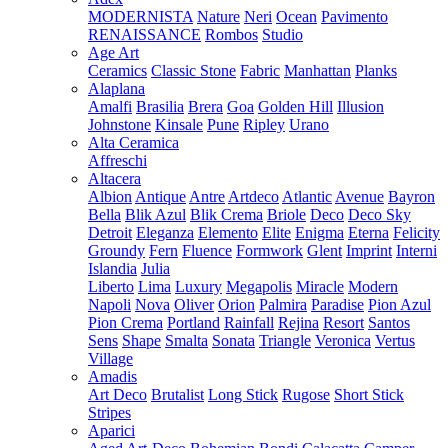
MODERNISTA
Nature
Neri
Ocean
Pavimento
RENAISSANCE
Rombos
Studio
Age Art
Ceramics
Classic Stone
Fabric
Manhattan
Planks
Alaplana
Amalfi
Brasilia
Brera
Goa
Golden Hill
Illusion
Johnstone
Kinsale
Pune
Ripley
Urano
Alta Ceramica
Affreschi
Altacera
Albion
Antique
Antre
Artdeco
Atlantic
Avenue
Bayron
Bella
Blik Azul
Blik Crema
Briole
Deco
Deco Sky
Detroit
Eleganza
Elemento
Elite
Enigma
Eterna
Felicity
Groundy
Fern
Fluence
Formwork
Glent
Imprint
Interni
Islandia
Julia
Liberto
Lima
Luxury
Megapolis
Miracle
Modern
Napoli
Nova
Oliver
Orion
Palmira
Paradise
Pion Azul
Pion Crema
Portland
Rainfall
Rejina
Resort
Santos
Sens
Shape
Smalta
Sonata
Triangle
Veronica
Vertus
Village
Amadis
Art Deco
Brutalist
Long Stick
Rugose
Short Stick
Stripes
Aparici