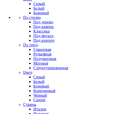
Серый
Белый
Бежевый
По стилю
Под дерево
Под камень
Классика
Под металл
Под кирпич
По типу
Глянцевая
Рельефная
Полуматовая
Матовая
Структурированная
Цвет
Серый
Белый
Бежевый
Коричневый
Черный
Синий
Страна
Италия
Испания