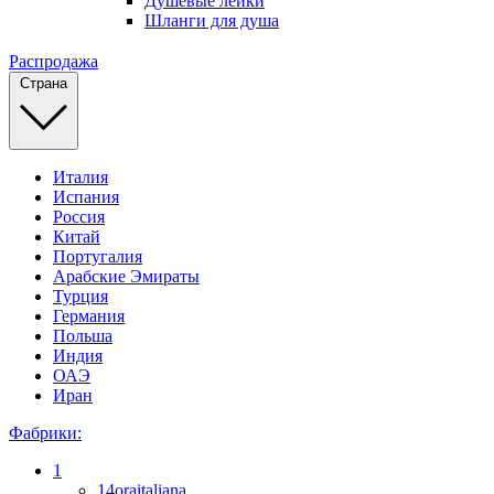
Душевые лейки
Шланги для душа
Распродажа
Страна
Италия
Испания
Россия
Китай
Португалия
Арабские Эмираты
Турция
Германия
Польша
Индия
ОАЭ
Иран
Фабрики:
1
14oraitaliana