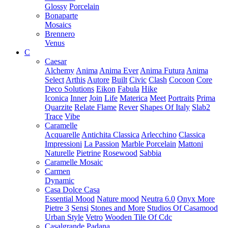
Glossy
Porcelain
Bonaparte
Mosaics
Brennero
Venus
C
Caesar
Alchemy
Anima
Anima Ever
Anima Futura
Anima
Select
Arthis
Autore
Built
Civic
Clash
Cocoon
Core
Deco Solutions
Eikon
Fabula
Hike
Iconica
Inner
Join
Life
Materica
Meet
Portraits
Prima
Quarzite
Relate Flame
Rever
Shapes Of Italy
Slab2
Trace
Vibe
Caramelle
Acquarelle
Antichita Classica
Arlecchino
Classica
Impressioni
La Passion
Marble Porcelain
Mattoni
Naturelle
Pietrine
Rosewood
Sabbia
Caramelle Mosaic
Carmen
Dynamic
Casa Dolce Casa
Essential Mood
Nature mood
Neutra 6.0
Onyx More
Pietre 3
Sensi
Stones and More
Studios Of Casamood
Urban Style
Vetro
Wooden Tile Of Cdc
Casalgrande Padana