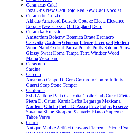
Ceramicas Calaf
Ibiza Gris
New Cadi Rojo Red
New Cadi Xocolat
Ceramiche Grazia
Althaus
Amarcord
Boiserie
Cottage
Electa
Elegance
Epoque
New Classic
Old England
Retro
Ceramika Konskie
Amsterdam
Bohemy
Botanica
Braga
Brennero
Calacatta
Cordoba
Glamour
Intense
Liverpool
Modern
Wood
Narni
Oxford
Parma
Polaris
Portis
Salerno
Snow
Glossy
Sweet Home
Tampa
Terra
Windsor
Wood
Mania
Woodland
Cerasarda
Sardina
Cercom
Amaranto
Ceppo Di Gres
Cosmo
In Contro
Infinity
Quarzi
Soap Stone
Temper
Cerdomus
Sybil
Antique
Baita
Calacatta
Castle
Club
Crete
Effetto
Pietra Di Ostuni
Karnis
Lefka
Legarage
Mexicana
Nordenn
Othello
Pietra Di Assisi
Prive
Pulpis
Reserve
Savanna
Shine
Skorpion
Statuario Bianco
Supreme
Tahoe
Verve
Cerim
Antique Marble
Artifact
Crayons
Elemental Stone
Exalt