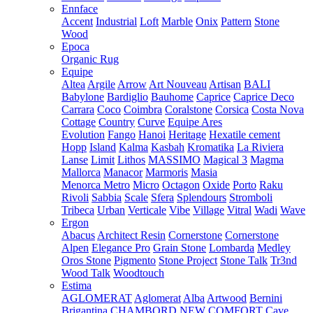
Ennface
Accent
Industrial
Loft
Marble
Onix
Pattern
Stone
Wood
Epoca
Organic Rug
Equipe
Altea
Argile
Arrow
Art Nouveau
Artisan
BALI
Babylone
Bardiglio
Bauhome
Caprice
Caprice Deco
Carrara
Coco
Coimbra
Coralstone
Corsica
Costa Nova
Cottage
Country
Curve
Equipe Ares
Evolution
Fango
Hanoi
Heritage
Hexatile cement
Hopp
Island
Kalma
Kasbah
Kromatika
La Riviera
Lanse
Limit
Lithos
MASSIMO
Magical 3
Magma
Mallorca
Manacor
Marmoris
Masia
Menorca
Metro
Micro
Octagon
Oxide
Porto
Raku
Rivoli
Sabbia
Scale
Sfera
Splendours
Stromboli
Tribeca
Urban
Verticale
Vibe
Village
Vitral
Wadi
Wave
Ergon
Abacus
Architect Resin
Cornerstone
Cornerstone
Alpen
Elegance Pro
Grain Stone
Lombarda
Medley
Oros Stone
Pigmento
Stone Project
Stone Talk
Tr3nd
Wood Talk
Woodtouch
Estima
AGLOMERAT
Aglomerat
Alba
Artwood
Bernini
Brigantina
CHAMBORD NEW
COMFORT
Cave