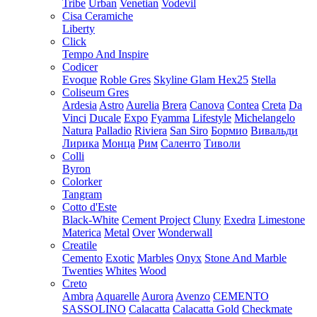
Tribe
Urban
Venetian
Vodevil
Cisa Ceramiche
Liberty
Click
Tempo And Inspire
Codicer
Evoque
Roble Gres
Skyline Glam Hex25
Stella
Coliseum Gres
Ardesia
Astro
Aurelia
Brera
Canova
Contea
Creta
Da
Vinci
Ducale
Expo
Fyamma
Lifestyle
Michelangelo
Natura
Palladio
Riviera
San Siro
Бормио
Вивальди
Лирика
Монца
Рим
Саленто
Тиволи
Colli
Byron
Colorker
Tangram
Cotto d'Este
Black-White
Cement Project
Cluny
Exedra
Limestone
Materica
Metal
Over
Wonderwall
Creatile
Cemento
Exotic
Marbles
Onyx
Stone And Marble
Twenties
Whites
Wood
Creto
Ambra
Aquarelle
Aurora
Avenzo
CEMENTO
SASSOLINO
Calacatta
Calacatta Gold
Checkmate