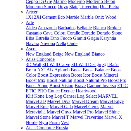
Ceppo Di Gre
Marmo
Moderno
Moderno Beton
Moderno Stucco
Onyx
Slate
Travertino
Una Pietra
Artcer
1Xl
2Xl
Cement
Eco Marble
Marble
Onix
Wood
Arte
Aldea
Amazonia
Barbados
Bellante
Blanca
Broken
Castanio
Cava
Colori
Coralle
Dorado
Dorado Stone
Elba
Estrella
Etno
Fuoco
Graniti
Grigia
Karyntia
Navara
Navona
Nella
Onde
Ascot
New England Beige
New England Bianco
Atlas Concorde
3D Wall
3D Wall Carve
3D Wall Design
3Д Вайт
Волл
AXI
Aix
Aplomb
Boost
Boost Balance
Boost
Color
Boost Expression
Boost Icor
Boost Mineral
Boost Mix
Boost Natural
Boost Natural Pro
Boost Pro
Boost Stone
Boost Vision
Brave
Canone Inverso
ETIC
ETIC PRO
Entice
Exence
Heartwood
Klif
Kone
Log
Log Cansei
Log Select
MARVEL
Marvel 3D
Marvel Diva
Marvel Dream
Marvel Edge
Marvel Epic
Marvel Gala
Marvel Gems
Marvel
Meraviglia
Marvel Onyx
Marvel Pro
Marvel Shine
Marvel Stone
Marvel T
Marvel Travertine
Marvel X
Norde
Nyra
Prism
Vest
Atlas Concorde Russia