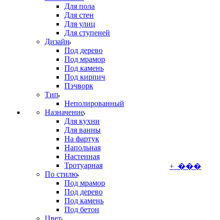
Для пола
Для стен
Для улиц
Для ступеней
Дизайн
Под дерево
Под мрамор
Под камень
Под кирпич
Пэчворк
Тип
Неполированный
Назначение
Для кухни
Для ванны
На фартук
Напольная
Настенная
Тротуарная
+ ���
По стилю
Под мрамор
Под дерево
Под камень
Под бетон
Цвет