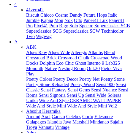
4
41zero42
Biscuit
Chicco
Cosmo
Dandy
Futura
Hops
Italic
Jumble
Kappa
Mou
Nok
Otto
Paper41 Lux
Paper41
Pro
Pixel41
Pulp
Rigo
Solo
Spectre
Superclassica SCB
Superclassica SCG
Superclassica SCW
Technicolor
Two
Wigwag
A
ABK
Alpes Raw
Alpes Wide
Alterego
Atlantis
Blend
Crossroad Brick
Crossroad Chalk
Crossroad Wood
Docks
Dolphin
Eco Chic
Ghost
Interno 9
Lab325
Monolith
Native
Nesting Room
Out.20
Pietra Viva
Play
Poetry Colors
Poetry Decor
Poetry Net
Poetry Stone
Poetry Stone Reloaded
Poetry Wood
Sensi 900
Sensi
Classic
Sensi Fantasy
Sensi Gems
Sensi Nuance
Sensi
Roma
Sensi Signoria
Sensi Up
Sensi Wide
Soleras
Unika
Wide And Style CERAMIC WALLPAPER
Wide And Style Mini
Wide And Style Mini Vol2
Absolut Keramika
Amund
Axel
Caristo
Celebes
Corfu
Ellesmere
Galapagos
Islandia
Java
Marshall
Mindanao
Sajalin
Troya
Vannatu
Vintage
Adex