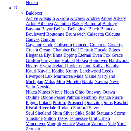
Neeko
B
Baldocer
Active
Adaggio
Akrom
Ancares
Andrea
Anore
Arkety
Arlon
Athenea
Atlantida
Baker
Balmoral
Barkley
Bayona
Bayur
Belfast
Bellagio-1
Black
Blancos
Boulevard
Boutonne
Brunswich
Calacatta
Calcutta
Canvas
Canyon
Cayenne
Code
Coliseum
Concept
Concrete
Coverty
Cream
Cream Chamber
Delf
Detroit
Ducale
Edges
Eleganza
Elyt
Enna
Epping
Eternal
Even
Fox
Grace
Grafton
Greystone
Habitat
Hakea
Hannover
Hardwood
Hedby
Hydra
Iceland
Invictus
June
Kaliva
Kamba
Kauri
Kavala
Kotibe
Kunny
Larchwood
Leeds
Liverpool
Lux Marmorea
Maia
Maine
Maryland
Michigan
Milos
Mon
Muretto
Naoki
Navora
Neve
Satin
Nexside
Nikea
Nimes
Niove
Noah
Ohio
Oneway
Otawa
Oxiline
Ozone
Parsel
Patmos
Pembrey
Pienza
Pierre
Piggot
Polaris
Portoro
Prospect
Quarzite
Quios
Raschel
Riscal
Riverdale
Rodano
Sanford
Savona
Seul
Shetland
Shira
Silver
Sitka
Solid
Statuario
Storm
Sunshine
Sutton
Tasos
Tennessee
Ural
Urban
Vancouver
Vanglih
Venice
Wacom
Wooden
Yale
York
Zermatt