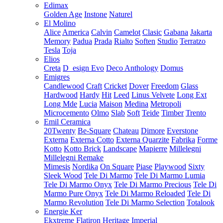
Edimax
Golden Age
Instone
Naturel
El Molino
Alice
America
Calvin
Camelot
Clasic
Gabana
Jakarta
Memory
Padua
Prada
Rialto
Soften
Studio
Terratzo
Tesla
Toja
Elios
Creta
D_esign Evo
Deco Anthology
Domus
Emigres
Candlewood
Craft
Cricket
Dover
Freedom
Glass
Hardwood
Hardy
Hit
Leed
Linus Velvete
Long Ext
Long Mde
Lucia
Maison
Medina
Metropoli
Microcemento
Olmo
Slab
Soft
Teide
Timber
Trento
Emil Ceramica
20Twenty
Be-Square
Chateau
Dimore
Everstone
Externa
Externa Cotto
Externa Quarzite
Fabrika
Forme
Kotto
Kotto Brick
Landscape
Mapierre
Millelegni
Millelegni Remake
Mimesis
Nordika
On Square
Piase
Playwood
Sixty
Sleek Wood
Tele Di Marmo
Tele Di Marmo Lumia
Tele Di Marmo Onyx
Tele Di Marmo Precious
Tele Di
Marmo Pure Onyx
Tele Di Marmo Reloaded
Tele Di
Marmo Revolution
Tele Di Marmo Selection
Totalook
Energie Ker
Ekxtreme
Flatiron
Heritage
Imperial