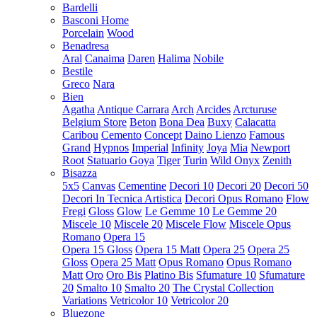
Bardelli
Basconi Home
Porcelain
Wood
Benadresa
Aral
Canaima
Daren
Halima
Nobile
Bestile
Greco
Nara
Bien
Agatha
Antique Carrara
Arch
Arcides
Arcturuse
Belgium Store
Beton
Bona Dea
Buxy
Calacatta
Caribou
Cemento
Concept
Daino Lienzo
Famous
Grand
Hypnos
Imperial
Infinity
Joya
Mia
Newport
Root
Statuario Goya
Tiger
Turin
Wild Onyx
Zenith
Bisazza
5x5
Canvas
Cementine
Decori 10
Decori 20
Decori 50
Decori In Tecnica Artistica
Decori Opus Romano
Flow
Fregi
Gloss
Glow
Le Gemme 10
Le Gemme 20
Miscele 10
Miscele 20
Miscele Flow
Miscele Opus
Romano
Opera 15
Opera 15 Gloss
Opera 15 Matt
Opera 25
Opera 25
Gloss
Opera 25 Matt
Opus Romano
Opus Romano
Matt
Oro
Oro Bis
Platino Bis
Sfumature 10
Sfumature
20
Smalto 10
Smalto 20
The Crystal Collection
Variations
Vetricolor 10
Vetricolor 20
Bluezone