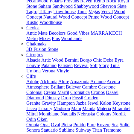
Pecanwood
Polaris
Provans
Raven
Rento
Rock
Royal
Stone
Sahara
Sandwood
Shabbywood
Shevron
Slate
Tagro
Tiffany
Townhouse
Tunis
Vegas
Versal
Wood
Concept Natural
Wood Concept Prime
Wood Concept
Rustic
Woodhouse
Cevica
Antic Mate
Becolors
Good Vibes
MARRAKECH
Metro
Mixes
Plus
Woodlands
Chakmaks
3D Fusion Stone
Cicogres
Alsacia
Artic Wood
Bernini
Borgo
Chic
Deba
Eyra
Louvre
Palatino
Parisien
Revival
Soft
Story
Tinia
Umbria
Verona
Vinyle
Cifre
Adobe
Alchimia
Alure
Amazonia
Arianne
Arvora
Atmosphere
Brillant
Bulevar
Cambre
Casetone
Colonial
Crema Marfil
Cromatica
Cronos
Dassel
Diamond
Dimsey
Drop
Fossil
Golden
Granite
Gravity
Hampton
Jazba
Jewel
Kalon
Keystone
Liceo
Luxury
Madison
Mahi
Manila
Materia
Mirambel
Mitral
Montblanc
Nautalis
Nebraska Colours
Nordik
Odin
Oken
Omnia
Opal
Oval
Pietra
Pulido
Pure
Rovere
Sea
Solid
Sonora
Statuario
Sublime
Subway
Titan
Tramonto