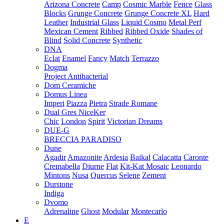
Arizona Concrete
Camp
Cosmic Marble
Fence
Glass
Blocks
Grunge Concrete
Grunge Concrete XL
Hard
Leather
Industrial Glass
Liquid Cosmo
Metal Perf
Mexican Cement
Ribbed
Ribbed Oxide
Shades of
Blind
Solid Concrete
Synthetic
DNA
Eclat
Enamel
Fancy
Match
Terrazzo
Dogma
Project Antibacterial
Dom Ceramiche
Domus Linea
Imperi
Piazza
Pietra
Strade Romane
Dual Gres NiceKer
Chic
London
Spirit
Victorian Dreams
DUE-G
BRECCIA PARADISO
Dune
Agadir
Amazonite
Ardesia
Baikal
Calacatta
Caronte
Cremabella
Diurne
Flat
Kit-Kat Mosaic
Leonardo
Mintons
Nusa
Quercus
Selene
Zement
Durstone
Indiga
Dvomo
Adrenaline
Ghost
Modular
Montecarlo
E