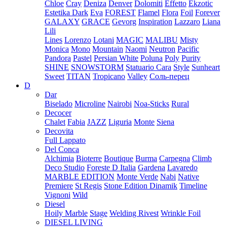
Chloe
Cray
Deniza
Denver
Dolomiti
Effetto
Ekzotic
Estetika Dark
Eva
FOREST
Flamel
Flora
Foil
Forever
GALAXY
GRACE
Gevorg
Inspiration
Lazzaro
Liana
Lili
Lines
Lorenzo
Lotani
MAGIC
MALIBU
Misty
Monica
Mono
Mountain
Naomi
Neutron
Pacific
Pandora
Pastel
Persian White
Poluna
Poly
Purity
SHINE
SNOWSTORM
Statuario Cara
Style
Sunheart
Sweet
TITAN
Tropicano
Valley
Соль-перец
D
Dar
Biselado
Microline
Nairobi
Noa-Sticks
Rural
Decocer
Chalet
Fabia
JAZZ
Liguria
Monte
Siena
Decovita
Full Lappato
Del Conca
Alchimia
Bioterre
Boutique
Burma
Carpegna
Climb
Deco Studio
Foreste D Italia
Gardena
Lavaredo
MARBLE EDITION
Monte Verde
Nabi
Native
Premiere
St Regis
Stone Edition Dinamik
Timeline
Vignoni
Wild
Diesel
Hoily Marble
Stage
Welding Rivest
Wrinkle Foil
DIESEL LIVING