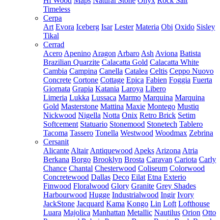
Hi Wood
Maps
Natural Stone
Onyx
Rock Salt
Timeless
Cerpa
Art
Evora
Iceberg
Isar
Lester
Materia
Obi
Oxido
Sisley
Tikal
Cerrad
Acero
Apenino
Aragon
Arbaro
Ash
Aviona
Batista
Brazilian Quarzite
Calacatta Gold
Calacatta White
Cambia
Campina
Canella
Catalea
Celtis
Ceppo Nuovo
Concrete
Cortone
Cottage
Epica
Fabien
Foggia
Fuerta
Giornata
Grapia
Katania
Laroya
Libero
Limeria
Lukka
Lussaca
Marmo
Marquina
Marquina
Gold
Masterstone
Mattina
Maxie
Montego
Mustiq
Nickwood
Nigella
Notta
Onix
Retro Brick
Setim
Softcement
Statuario
Stonemood
Stonetech
Tablero
Tacoma
Tassero
Tonella
Westwood
Woodmax
Zebrina
Cersanit
Alicante
Altair
Antiquewood
Apeks
Arizona
Atria
Berkana
Borgo
Brooklyn
Brosta
Caravan
Cariota
Carly
Chance
Chantal
Chesterwood
Coliseum
Colorwood
Concretewood
Dallas
Deco
Eilat
Etna
Exterio
Finwood
Floralwood
Glory
Granite
Grey Shades
Harbourwood
Hugge
Industrialwood
Ingir
Ivory
JackStone
Jacquard
Kama
Kongo
Lin
Loft
Lofthouse
Luara
Majolica
Manhattan
Metallic
Nautilus
Orion
Otto