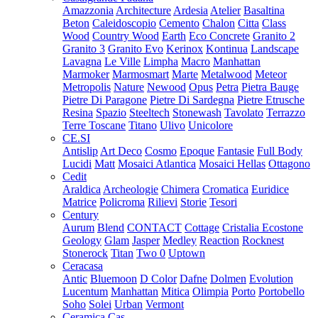
Amazzonia
Architecture
Ardesia
Atelier
Basaltina
Beton
Caleidoscopio
Cemento
Chalon
Citta
Class
Wood
Country Wood
Earth
Eco Concrete
Granito 2
Granito 3
Granito Evo
Kerinox
Kontinua
Landscape
Lavagna
Le Ville
Limpha
Macro
Manhattan
Marmoker
Marmosmart
Marte
Metalwood
Meteor
Metropolis
Nature
Newood
Opus
Petra
Pietra Bauge
Pietre Di Paragone
Pietre Di Sardegna
Pietre Etrusche
Resina
Spazio
Steeltech
Stonewash
Tavolato
Terrazzo
Terre Toscane
Titano
Ulivo
Unicolore
CE.SI
Antislip
Art Deco
Cosmo
Epoque
Fantasie
Full Body
Lucidi
Matt
Mosaici Atlantica
Mosaici Hellas
Ottagono
Cedit
Araldica
Archeologie
Chimera
Cromatica
Euridice
Matrice
Policroma
Rilievi
Storie
Tesori
Century
Aurum
Blend
CONTACT
Cottage
Cristalia
Ecostone
Geology
Glam
Jasper
Medley
Reaction
Rocknest
Stonerock
Titan
Two 0
Uptown
Ceracasa
Antic
Bluemoon
D Color
Dafne
Dolmen
Evolution
Lucentum
Manhattan
Mitica
Olimpia
Porto
Portobello
Soho
Solei
Urban
Vermont
Ceramica Cas