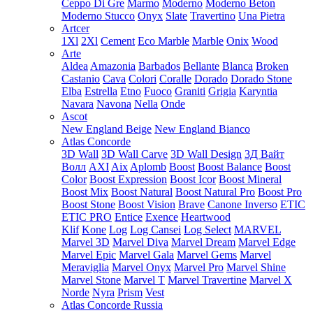
Ceppo Di Gre
Marmo
Moderno
Moderno Beton
Moderno Stucco
Onyx
Slate
Travertino
Una Pietra
Artcer
1Xl
2Xl
Cement
Eco Marble
Marble
Onix
Wood
Arte
Aldea
Amazonia
Barbados
Bellante
Blanca
Broken
Castanio
Cava
Colori
Coralle
Dorado
Dorado Stone
Elba
Estrella
Etno
Fuoco
Graniti
Grigia
Karyntia
Navara
Navona
Nella
Onde
Ascot
New England Beige
New England Bianco
Atlas Concorde
3D Wall
3D Wall Carve
3D Wall Design
3Д Вайт
Волл
AXI
Aix
Aplomb
Boost
Boost Balance
Boost
Color
Boost Expression
Boost Icor
Boost Mineral
Boost Mix
Boost Natural
Boost Natural Pro
Boost Pro
Boost Stone
Boost Vision
Brave
Canone Inverso
ETIC
ETIC PRO
Entice
Exence
Heartwood
Klif
Kone
Log
Log Cansei
Log Select
MARVEL
Marvel 3D
Marvel Diva
Marvel Dream
Marvel Edge
Marvel Epic
Marvel Gala
Marvel Gems
Marvel
Meraviglia
Marvel Onyx
Marvel Pro
Marvel Shine
Marvel Stone
Marvel T
Marvel Travertine
Marvel X
Norde
Nyra
Prism
Vest
Atlas Concorde Russia