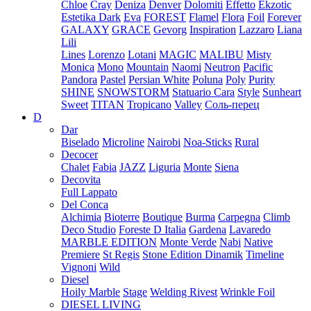
Chloe
Cray
Deniza
Denver
Dolomiti
Effetto
Ekzotic
Estetika Dark
Eva
FOREST
Flamel
Flora
Foil
Forever
GALAXY
GRACE
Gevorg
Inspiration
Lazzaro
Liana
Lili
Lines
Lorenzo
Lotani
MAGIC
MALIBU
Misty
Monica
Mono
Mountain
Naomi
Neutron
Pacific
Pandora
Pastel
Persian White
Poluna
Poly
Purity
SHINE
SNOWSTORM
Statuario Cara
Style
Sunheart
Sweet
TITAN
Tropicano
Valley
Соль-перец
D
Dar
Biselado
Microline
Nairobi
Noa-Sticks
Rural
Decocer
Chalet
Fabia
JAZZ
Liguria
Monte
Siena
Decovita
Full Lappato
Del Conca
Alchimia
Bioterre
Boutique
Burma
Carpegna
Climb
Deco Studio
Foreste D Italia
Gardena
Lavaredo
MARBLE EDITION
Monte Verde
Nabi
Native
Premiere
St Regis
Stone Edition Dinamik
Timeline
Vignoni
Wild
Diesel
Hoily Marble
Stage
Welding Rivest
Wrinkle Foil
DIESEL LIVING