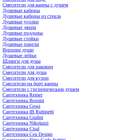
Смесители для ванны с душем
Душевые кабины
Душевые кабины из стекла
Душевые уголки
Душевые двери
Душевые поддоны
Душевые стойки
Душевые панели
Верхние души
Душевые лейки
Шланги для душа
Смесители для раковин
Смесители для душа
Смесители для кухни
Смесители на борт ванны
Смесители с гигиеническим душем
Сантехника Remer
Сантехника Bossini
Сантехника Gessi
Сантехника IB Rubinetti
Сантехника Giulini
Сантехника Nikolazzi
Сантехника Cisal
Сантехника Cea Design
Сантехника Fima Carlo frattini