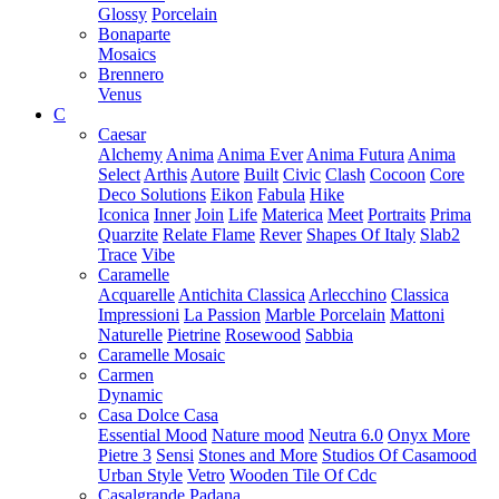
Glossy
Porcelain
Bonaparte
Mosaics
Brennero
Venus
C
Caesar
Alchemy
Anima
Anima Ever
Anima Futura
Anima
Select
Arthis
Autore
Built
Civic
Clash
Cocoon
Core
Deco Solutions
Eikon
Fabula
Hike
Iconica
Inner
Join
Life
Materica
Meet
Portraits
Prima
Quarzite
Relate Flame
Rever
Shapes Of Italy
Slab2
Trace
Vibe
Caramelle
Acquarelle
Antichita Classica
Arlecchino
Classica
Impressioni
La Passion
Marble Porcelain
Mattoni
Naturelle
Pietrine
Rosewood
Sabbia
Caramelle Mosaic
Carmen
Dynamic
Casa Dolce Casa
Essential Mood
Nature mood
Neutra 6.0
Onyx More
Pietre 3
Sensi
Stones and More
Studios Of Casamood
Urban Style
Vetro
Wooden Tile Of Cdc
Casalgrande Padana