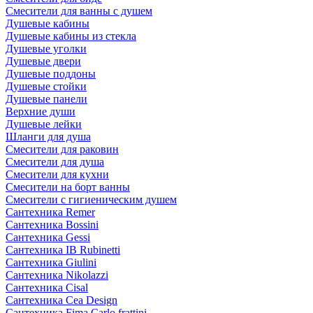
Смесители для ванны с душем
Душевые кабины
Душевые кабины из стекла
Душевые уголки
Душевые двери
Душевые поддоны
Душевые стойки
Душевые панели
Верхние души
Душевые лейки
Шланги для душа
Смесители для раковин
Смесители для душа
Смесители для кухни
Смесители на борт ванны
Смесители с гигиеническим душем
Сантехника Remer
Сантехника Bossini
Сантехника Gessi
Сантехника IB Rubinetti
Сантехника Giulini
Сантехника Nikolazzi
Сантехника Cisal
Сантехника Cea Design
Сантехника Fima Carlo frattini