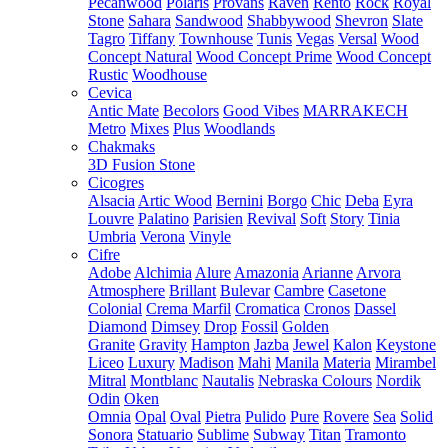
Pecanwood
Polaris
Provans
Raven
Rento
Rock
Royal
Stone
Sahara
Sandwood
Shabbywood
Shevron
Slate
Tagro
Tiffany
Townhouse
Tunis
Vegas
Versal
Wood
Concept Natural
Wood Concept Prime
Wood Concept
Rustic
Woodhouse
Cevica
Antic Mate
Becolors
Good Vibes
MARRAKECH
Metro
Mixes
Plus
Woodlands
Chakmaks
3D Fusion Stone
Cicogres
Alsacia
Artic Wood
Bernini
Borgo
Chic
Deba
Eyra
Louvre
Palatino
Parisien
Revival
Soft
Story
Tinia
Umbria
Verona
Vinyle
Cifre
Adobe
Alchimia
Alure
Amazonia
Arianne
Arvora
Atmosphere
Brillant
Bulevar
Cambre
Casetone
Colonial
Crema Marfil
Cromatica
Cronos
Dassel
Diamond
Dimsey
Drop
Fossil
Golden
Granite
Gravity
Hampton
Jazba
Jewel
Kalon
Keystone
Liceo
Luxury
Madison
Mahi
Manila
Materia
Mirambel
Mitral
Montblanc
Nautalis
Nebraska Colours
Nordik
Odin
Oken
Omnia
Opal
Oval
Pietra
Pulido
Pure
Rovere
Sea
Solid
Sonora
Statuario
Sublime
Subway
Titan
Tramonto