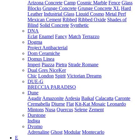
Arizona Concrete
Camp
Cosmic Marble
Fence
Glass
Blocks
Grunge Concrete
Grunge Concrete XL
Hard
Leather
Industrial Glass
Liquid Cosmo
Metal Perf
Mexican Cement
Ribbed
Ribbed Oxide
Shades of
Blind
Solid Concrete
Synthetic
DNA
Eclat
Enamel
Fancy
Match
Terrazzo
Dogma
Project Antibacterial
Dom Ceramiche
Domus Linea
Imperi
Piazza
Pietra
Strade Romane
Dual Gres NiceKer
Chic
London
Spirit
Victorian Dreams
DUE-G
BRECCIA PARADISO
Dune
Agadir
Amazonite
Ardesia
Baikal
Calacatta
Caronte
Cremabella
Diurne
Flat
Kit-Kat Mosaic
Leonardo
Mintons
Nusa
Quercus
Selene
Zement
Durstone
Indiga
Dvomo
Adrenaline
Ghost
Modular
Montecarlo
E