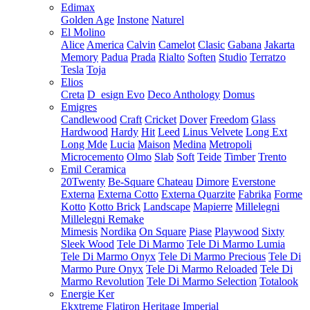
Edimax
Golden Age
Instone
Naturel
El Molino
Alice
America
Calvin
Camelot
Clasic
Gabana
Jakarta
Memory
Padua
Prada
Rialto
Soften
Studio
Terratzo
Tesla
Toja
Elios
Creta
D_esign Evo
Deco Anthology
Domus
Emigres
Candlewood
Craft
Cricket
Dover
Freedom
Glass
Hardwood
Hardy
Hit
Leed
Linus Velvete
Long Ext
Long Mde
Lucia
Maison
Medina
Metropoli
Microcemento
Olmo
Slab
Soft
Teide
Timber
Trento
Emil Ceramica
20Twenty
Be-Square
Chateau
Dimore
Everstone
Externa
Externa Cotto
Externa Quarzite
Fabrika
Forme
Kotto
Kotto Brick
Landscape
Mapierre
Millelegni
Millelegni Remake
Mimesis
Nordika
On Square
Piase
Playwood
Sixty
Sleek Wood
Tele Di Marmo
Tele Di Marmo Lumia
Tele Di Marmo Onyx
Tele Di Marmo Precious
Tele Di
Marmo Pure Onyx
Tele Di Marmo Reloaded
Tele Di
Marmo Revolution
Tele Di Marmo Selection
Totalook
Energie Ker
Ekxtreme
Flatiron
Heritage
Imperial