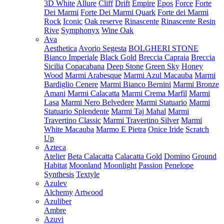
3D White
Allure
Cliff
Drift
Empire
Epos
Force
Forte
Dei Marmi
Forte Dei Marmi Quark
Forte dei Marmi
Rock
Iconic
Oak reserve
Rinascente
Rinascente Resin
Rive
Symphonyx
Wine Oak
Ava
Aesthetica
Avorio Segesta
BOLGHERI STONE
Bianco Imperiale
Black Gold
Breccia Capraia
Breccia
Sicilia
Copacabana
Deep Stone
Green Sky
Honey
Wood
Marmi Arabesque
Marmi Azul Macauba
Marmi
Bardiglio Cenere
Marmi Bianco Bernini
Marmi Bronze
Amani
Marmi Calacatta
Marmi Crema Marfil
Marmi
Lasa
Marmi Nero Belvedere
Marmi Statuario
Marmi
Statuario Splendente
Marmi Taj Mahal
Marmi
Travertino Classic
Marmi Travertino Silver
Marmi
White Macauba
Marmo E Pietra
Onice Iride
Scratch
Up
Azteca
Atelier
Beta Calacatta
Calacatta Gold
Domino
Ground
Habitat
Moonland
Moonlight
Passion
Penelope
Synthesis
Textyle
Azulev
Alchemy
Artwood
Azuliber
Ambre
Azuvi