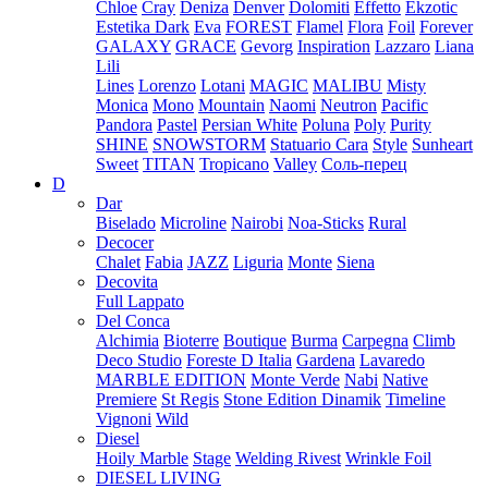
Chloe
Cray
Deniza
Denver
Dolomiti
Effetto
Ekzotic
Estetika Dark
Eva
FOREST
Flamel
Flora
Foil
Forever
GALAXY
GRACE
Gevorg
Inspiration
Lazzaro
Liana
Lili
Lines
Lorenzo
Lotani
MAGIC
MALIBU
Misty
Monica
Mono
Mountain
Naomi
Neutron
Pacific
Pandora
Pastel
Persian White
Poluna
Poly
Purity
SHINE
SNOWSTORM
Statuario Cara
Style
Sunheart
Sweet
TITAN
Tropicano
Valley
Соль-перец
D
Dar
Biselado
Microline
Nairobi
Noa-Sticks
Rural
Decocer
Chalet
Fabia
JAZZ
Liguria
Monte
Siena
Decovita
Full Lappato
Del Conca
Alchimia
Bioterre
Boutique
Burma
Carpegna
Climb
Deco Studio
Foreste D Italia
Gardena
Lavaredo
MARBLE EDITION
Monte Verde
Nabi
Native
Premiere
St Regis
Stone Edition Dinamik
Timeline
Vignoni
Wild
Diesel
Hoily Marble
Stage
Welding Rivest
Wrinkle Foil
DIESEL LIVING