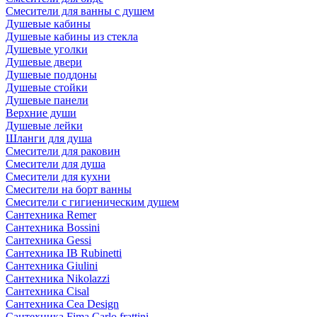
Смесители для ванны с душем
Душевые кабины
Душевые кабины из стекла
Душевые уголки
Душевые двери
Душевые поддоны
Душевые стойки
Душевые панели
Верхние души
Душевые лейки
Шланги для душа
Смесители для раковин
Смесители для душа
Смесители для кухни
Смесители на борт ванны
Смесители с гигиеническим душем
Сантехника Remer
Сантехника Bossini
Сантехника Gessi
Сантехника IB Rubinetti
Сантехника Giulini
Сантехника Nikolazzi
Сантехника Cisal
Сантехника Cea Design
Сантехника Fima Carlo frattini