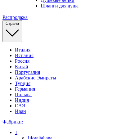
Душевые лейки
Шланги для душа
Распродажа
Страна
Италия
Испания
Россия
Китай
Португалия
Арабские Эмираты
Турция
Германия
Польша
Индия
ОАЭ
Иран
Фабрики:
1
14oraitaliana