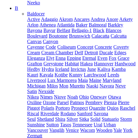
Neeko
B
Baldocer
Active
Adaggio
Akrom
Ancares
Andrea
Anore
Arkety
Arlon
Athenea
Atlantida
Baker
Balmoral
Barkley
Bayona
Bayur
Belfast
Bellagio-1
Black
Blancos
Boulevard
Boutonne
Brunswich
Calacatta
Calcutta
Canvas
Canyon
Cayenne
Code
Coliseum
Concept
Concrete
Coverty
Cream
Cream Chamber
Delf
Detroit
Ducale
Edges
Eleganza
Elyt
Enna
Epping
Eternal
Even
Fox
Grace
Grafton
Greystone
Habitat
Hakea
Hannover
Hardwood
Hedby
Hydra
Iceland
Invictus
June
Kaliva
Kamba
Kauri
Kavala
Kotibe
Kunny
Larchwood
Leeds
Liverpool
Lux Marmorea
Maia
Maine
Maryland
Michigan
Milos
Mon
Muretto
Naoki
Navora
Neve
Satin
Nexside
Nikea
Nimes
Niove
Noah
Ohio
Oneway
Otawa
Oxiline
Ozone
Parsel
Patmos
Pembrey
Pienza
Pierre
Piggot
Polaris
Portoro
Prospect
Quarzite
Quios
Raschel
Riscal
Riverdale
Rodano
Sanford
Savona
Seul
Shetland
Shira
Silver
Sitka
Solid
Statuario
Storm
Sunshine
Sutton
Tasos
Tennessee
Ural
Urban
Vancouver
Vanglih
Venice
Wacom
Wooden
Yale
York
Zermatt