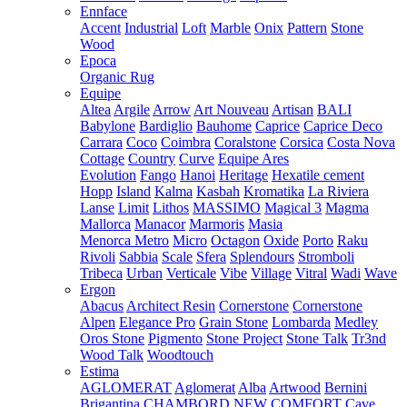
Ennface
Accent
Industrial
Loft
Marble
Onix
Pattern
Stone
Wood
Epoca
Organic Rug
Equipe
Altea
Argile
Arrow
Art Nouveau
Artisan
BALI
Babylone
Bardiglio
Bauhome
Caprice
Caprice Deco
Carrara
Coco
Coimbra
Coralstone
Corsica
Costa Nova
Cottage
Country
Curve
Equipe Ares
Evolution
Fango
Hanoi
Heritage
Hexatile cement
Hopp
Island
Kalma
Kasbah
Kromatika
La Riviera
Lanse
Limit
Lithos
MASSIMO
Magical 3
Magma
Mallorca
Manacor
Marmoris
Masia
Menorca
Metro
Micro
Octagon
Oxide
Porto
Raku
Rivoli
Sabbia
Scale
Sfera
Splendours
Stromboli
Tribeca
Urban
Verticale
Vibe
Village
Vitral
Wadi
Wave
Ergon
Abacus
Architect Resin
Cornerstone
Cornerstone
Alpen
Elegance Pro
Grain Stone
Lombarda
Medley
Oros Stone
Pigmento
Stone Project
Stone Talk
Tr3nd
Wood Talk
Woodtouch
Estima
AGLOMERAT
Aglomerat
Alba
Artwood
Bernini
Brigantina
CHAMBORD NEW
COMFORT
Cave