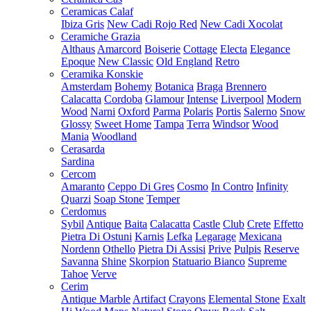
Ceramicas Calaf
Ibiza Gris
New Cadi Rojo Red
New Cadi Xocolat
Ceramiche Grazia
Althaus
Amarcord
Boiserie
Cottage
Electa
Elegance
Epoque
New Classic
Old England
Retro
Ceramika Konskie
Amsterdam
Bohemy
Botanica
Braga
Brennero
Calacatta
Cordoba
Glamour
Intense
Liverpool
Modern
Wood
Narni
Oxford
Parma
Polaris
Portis
Salerno
Snow
Glossy
Sweet Home
Tampa
Terra
Windsor
Wood
Mania
Woodland
Cerasarda
Sardina
Cercom
Amaranto
Ceppo Di Gres
Cosmo
In Contro
Infinity
Quarzi
Soap Stone
Temper
Cerdomus
Sybil
Antique
Baita
Calacatta
Castle
Club
Crete
Effetto
Pietra Di Ostuni
Karnis
Lefka
Legarage
Mexicana
Nordenn
Othello
Pietra Di Assisi
Prive
Pulpis
Reserve
Savanna
Shine
Skorpion
Statuario Bianco
Supreme
Tahoe
Verve
Cerim
Antique Marble
Artifact
Crayons
Elemental Stone
Exalt