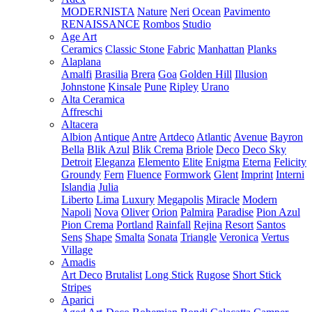
MODERNISTA
Nature
Neri
Ocean
Pavimento
RENAISSANCE
Rombos
Studio
Age Art
Ceramics
Classic Stone
Fabric
Manhattan
Planks
Alaplana
Amalfi
Brasilia
Brera
Goa
Golden Hill
Illusion
Johnstone
Kinsale
Pune
Ripley
Urano
Alta Ceramica
Affreschi
Altacera
Albion
Antique
Antre
Artdeco
Atlantic
Avenue
Bayron
Bella
Blik Azul
Blik Crema
Briole
Deco
Deco Sky
Detroit
Eleganza
Elemento
Elite
Enigma
Eterna
Felicity
Groundy
Fern
Fluence
Formwork
Glent
Imprint
Interni
Islandia
Julia
Liberto
Lima
Luxury
Megapolis
Miracle
Modern
Napoli
Nova
Oliver
Orion
Palmira
Paradise
Pion Azul
Pion Crema
Portland
Rainfall
Rejina
Resort
Santos
Sens
Shape
Smalta
Sonata
Triangle
Veronica
Vertus
Village
Amadis
Art Deco
Brutalist
Long Stick
Rugose
Short Stick
Stripes
Aparici