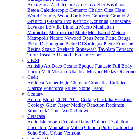
Amazzonia
Architecture
Ardesia
Atelier
Basaltina
Beton
Caleidoscopio
Cemento
Chalon
Citta
Class
Wood
Country Wood
Earth
Eco Concrete
Granito 2
Granito 3
Granito Evo
Kerinox
Kontinua
Landscape
Lavagna
Le Ville
Limpha
Macro
Manhattan
Marmoker
Marmosmart
Marte
Metalwood
Meteor
Metropolis
Nature
Newood
Opus
Petra
Pietra Bauge
Pietre Di Paragone
Pietre Di Sardegna
Pietre Etrusche
Resina
Spazio
Steeltech
Stonewash
Tavolato
Terrazzo
Terre Toscane
Titano
Ulivo
Unicolore
CE.SI
Antislip
Art Deco
Cosmo
Epoque
Fantasie
Full Body
Lucidi
Matt
Mosaici Atlantica
Mosaici Hellas
Ottagono
Cedit
Araldica
Archeologie
Chimera
Cromatica
Euridice
Matrice
Policroma
Rilievi
Storie
Tesori
Century
Aurum
Blend
CONTACT
Cottage
Cristalia
Ecostone
Geology
Glam
Jasper
Medley
Reaction
Rocknest
Stonerock
Titan
Two 0
Uptown
Ceracasa
Antic
Bluemoon
D Color
Dafne
Dolmen
Evolution
Lucentum
Manhattan
Mitica
Olimpia
Porto
Portobello
Soho
Solei
Urban
Vermont
Ceramica Cas