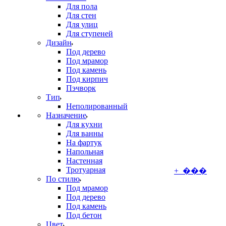
Для пола
Для стен
Для улиц
Для ступеней
Дизайн
Под дерево
Под мрамор
Под камень
Под кирпич
Пэчворк
Тип
Неполированный
Назначение
Для кухни
Для ванны
На фартук
Напольная
Настенная
Тротуарная
+ ���
По стилю
Под мрамор
Под дерево
Под камень
Под бетон
Цвет