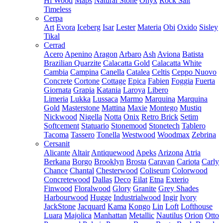
Hi Wood
Maps
Natural Stone
Onyx
Rock Salt
Timeless
Cerpa
Art
Evora
Iceberg
Isar
Lester
Materia
Obi
Oxido
Sisley
Tikal
Cerrad
Acero
Apenino
Aragon
Arbaro
Ash
Aviona
Batista
Brazilian Quarzite
Calacatta Gold
Calacatta White
Cambia
Campina
Canella
Catalea
Celtis
Ceppo Nuovo
Concrete
Cortone
Cottage
Epica
Fabien
Foggia
Fuerta
Giornata
Grapia
Katania
Laroya
Libero
Limeria
Lukka
Lussaca
Marmo
Marquina
Marquina
Gold
Masterstone
Mattina
Maxie
Montego
Mustiq
Nickwood
Nigella
Notta
Onix
Retro Brick
Setim
Softcement
Statuario
Stonemood
Stonetech
Tablero
Tacoma
Tassero
Tonella
Westwood
Woodmax
Zebrina
Cersanit
Alicante
Altair
Antiquewood
Apeks
Arizona
Atria
Berkana
Borgo
Brooklyn
Brosta
Caravan
Cariota
Carly
Chance
Chantal
Chesterwood
Coliseum
Colorwood
Concretewood
Dallas
Deco
Eilat
Etna
Exterio
Finwood
Floralwood
Glory
Granite
Grey Shades
Harbourwood
Hugge
Industrialwood
Ingir
Ivory
JackStone
Jacquard
Kama
Kongo
Lin
Loft
Lofthouse
Luara
Majolica
Manhattan
Metallic
Nautilus
Orion
Otto