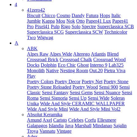
4
41zero42
Biscuit
Chicco
Cosmo
Dandy
Futura
Hops
Italic
Jumble
Kappa
Mou
Nok
Otto
Paper41 Lux
Paper41
Pro
Pixel41
Pulp
Rigo
Solo
Spectre
Superclassica SCB
Superclassica SCG
Superclassica SCW
Technicolor
Two
Wigwag
A
ABK
Alpes Raw
Alpes Wide
Alterego
Atlantis
Blend
Crossroad Brick
Crossroad Chalk
Crossroad Wood
Docks
Dolphin
Eco Chic
Ghost
Interno 9
Lab325
Monolith
Native
Nesting Room
Out.20
Pietra Viva
Play
Poetry Colors
Poetry Decor
Poetry Net
Poetry Stone
Poetry Stone Reloaded
Poetry Wood
Sensi 900
Sensi
Classic
Sensi Fantasy
Sensi Gems
Sensi Nuance
Sensi
Roma
Sensi Signoria
Sensi Up
Sensi Wide
Soleras
Unika
Wide And Style CERAMIC WALLPAPER
Wide And Style Mini
Wide And Style Mini Vol2
Absolut Keramika
Amund
Axel
Caristo
Celebes
Corfu
Ellesmere
Galapagos
Islandia
Java
Marshall
Mindanao
Sajalin
Troya
Vannatu
Vintage
Adex