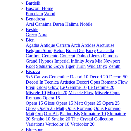
Bardelli
Basconi Home
Porcelain
Wood
Benadresa
Aral
Canaima
Daren
Halima
Nobile
Bestile
Greco
Nara
Bien
Agatha
Antique Carrara
Arch
Arcides
Arcturuse
Belgium Store
Beton
Bona Dea
Buxy
Calacatta
Caribou
Cemento
Concept
Daino Lienzo
Famous
Grand
Hypnos
Imperial
Infinity
Joya
Mia
Newport
Root
Statuario Goya
Tiger
Turin
Wild Onyx
Zenith
Bisazza
5x5
Canvas
Cementine
Decori 10
Decori 20
Decori 50
Decori In Tecnica Artistica
Decori Opus Romano
Flow
Fregi
Gloss
Glow
Le Gemme 10
Le Gemme 20
Miscele 10
Miscele 20
Miscele Flow
Miscele Opus
Romano
Opera 15
Opera 15 Gloss
Opera 15 Matt
Opera 25
Opera 25
Gloss
Opera 25 Matt
Opus Romano
Opus Romano
Matt
Oro
Oro Bis
Platino Bis
Sfumature 10
Sfumature
20
Smalto 10
Smalto 20
The Crystal Collection
Variations
Vetricolor 10
Vetricolor 20
Bluezone