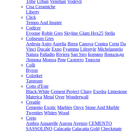
Tribe
Urban
Venetian
Vodevil
Cisa Ceramiche
Liberty
Click
Tempo And Inspire
Codicer
Evoque
Roble Gres
Skyline Glam Hex25
Stella
Coliseum Gres
Ardesia
Astro
Aurelia
Brera
Canova
Contea
Creta
Da
Vinci
Ducale
Expo
Fyamma
Lifestyle
Michelangelo
Natura
Palladio
Riviera
San Siro
Бормио
Вивальди
Лирика
Монца
Рим
Саленто
Тиволи
Colli
Byron
Colorker
Tangram
Cotto d'Este
Black-White
Cement Project
Cluny
Exedra
Limestone
Materica
Metal
Over
Wonderwall
Creatile
Cemento
Exotic
Marbles
Onyx
Stone And Marble
Twenties
Whites
Wood
Creto
Ambra
Aquarelle
Aurora
Avenzo
CEMENTO
SASSOLINO
Calacatta
Calacatta Gold
Checkmate