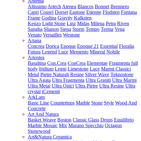
Argenta
Altissimo
Artech
Atenea
Blancos
Bonnet
Brennero
Capri
Courel
Dorset
Eastone
Etienne
Flodsten
Fontana
Frame
Godina
Gravity
Kalksten
Kenzo
Light Stone
Linz
Midas
Milena
Petra
Riven
Sangha
Shanon
Siena
Storm
Tempo
Terma
Vega
Venato
Versailles
Westone
Ariana
Concrea
Dorica
Epoque
Epoque 21
Essential
Floralia
Futura
Legend
Luce
Memento
Mineral
Nobile
Ariostea
Basaltina
Con.Crea
ConCrea
Elementae
Fragmenta full
body
Iridium
Legni
Limestone
Luce
Marmi Classici
Metal
Pietre Naturali
Resine
Silver Wave
Teknostone
Ultra Agata
Ultra Fragmenta
Ultra Graniti
Ultra Marmi
Ultra Metal
Ultra Onici
Ultra Pietre
Ultra Resine
Ultra
crystal
iCementi
ArkLam
Basic Line
Countertops
Marble
Stone
Style
Wood And
Concrete
Art And Natura
Basket Weave
Boston
Classic Glass
Drops
Equilibrio
Marble Mosaic
Mix
Murano Specchio
Octagon
Stonewood
Art&Natura Ceramica