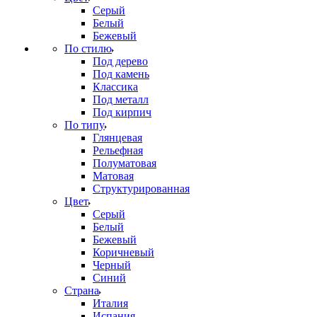
Серый
Белый
Бежевый
По стилю
Под дерево
Под камень
Классика
Под металл
Под кирпич
По типу
Глянцевая
Рельефная
Полуматовая
Матовая
Структурированная
Цвет
Серый
Белый
Бежевый
Коричневый
Черный
Синий
Страна
Италия
Испания