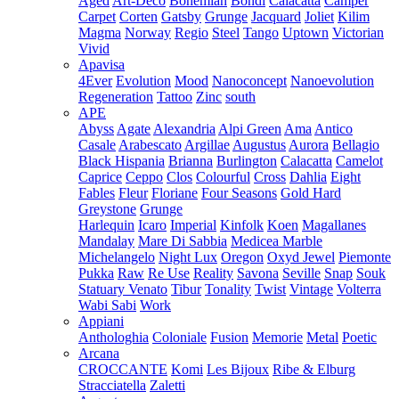
Aged
Art-Deco
Bohemian
Bondi
Calacatta
Camper
Carpet
Corten
Gatsby
Grunge
Jacquard
Joliet
Kilim
Magma
Norway
Regio
Steel
Tango
Uptown
Victorian
Vivid
Apavisa
4Ever
Evolution
Mood
Nanoconcept
Nanoevolution
Regeneration
Tattoo
Zinc
south
APE
Abyss
Agate
Alexandria
Alpi Green
Ama
Antico
Casale
Arabescato
Argillae
Augustus
Aurora
Bellagio
Black Hispania
Brianna
Burlington
Calacatta
Camelot
Caprice
Ceppo
Clos
Colourful
Cross
Dahlia
Eight
Fables
Fleur
Floriane
Four Seasons
Gold Hard
Greystone
Grunge
Harlequin
Icaro
Imperial
Kinfolk
Koen
Magallanes
Mandalay
Mare Di Sabbia
Medicea Marble
Michelangelo
Night Lux
Oregon
Oxyd Jewel
Piemonte
Pukka
Raw
Re Use
Reality
Savona
Seville
Snap
Souk
Statuary Venato
Tibur
Tonality
Twist
Vintage
Volterra
Wabi Sabi
Work
Appiani
Anthologhia
Coloniale
Fusion
Memorie
Metal
Poetic
Arcana
CROCCANTE
Komi
Les Bijoux
Ribe & Elburg
Stracciatella
Zaletti