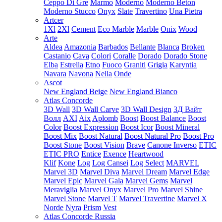
Ceppo Di Gre
Marmo
Moderno
Moderno Beton
Moderno Stucco
Onyx
Slate
Travertino
Una Pietra
Artcer
1Xl
2Xl
Cement
Eco Marble
Marble
Onix
Wood
Arte
Aldea
Amazonia
Barbados
Bellante
Blanca
Broken
Castanio
Cava
Colori
Coralle
Dorado
Dorado Stone
Elba
Estrella
Etno
Fuoco
Graniti
Grigia
Karyntia
Navara
Navona
Nella
Onde
Ascot
New England Beige
New England Bianco
Atlas Concorde
3D Wall
3D Wall Carve
3D Wall Design
3Д Вайт
Волл
AXI
Aix
Aplomb
Boost
Boost Balance
Boost
Color
Boost Expression
Boost Icor
Boost Mineral
Boost Mix
Boost Natural
Boost Natural Pro
Boost Pro
Boost Stone
Boost Vision
Brave
Canone Inverso
ETIC
ETIC PRO
Entice
Exence
Heartwood
Klif
Kone
Log
Log Cansei
Log Select
MARVEL
Marvel 3D
Marvel Diva
Marvel Dream
Marvel Edge
Marvel Epic
Marvel Gala
Marvel Gems
Marvel
Meraviglia
Marvel Onyx
Marvel Pro
Marvel Shine
Marvel Stone
Marvel T
Marvel Travertine
Marvel X
Norde
Nyra
Prism
Vest
Atlas Concorde Russia