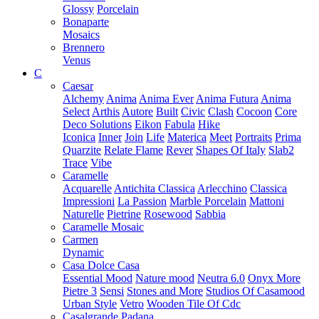
Glossy
Porcelain
Bonaparte
Mosaics
Brennero
Venus
C
Caesar
Alchemy
Anima
Anima Ever
Anima Futura
Anima
Select
Arthis
Autore
Built
Civic
Clash
Cocoon
Core
Deco Solutions
Eikon
Fabula
Hike
Iconica
Inner
Join
Life
Materica
Meet
Portraits
Prima
Quarzite
Relate Flame
Rever
Shapes Of Italy
Slab2
Trace
Vibe
Caramelle
Acquarelle
Antichita Classica
Arlecchino
Classica
Impressioni
La Passion
Marble Porcelain
Mattoni
Naturelle
Pietrine
Rosewood
Sabbia
Caramelle Mosaic
Carmen
Dynamic
Casa Dolce Casa
Essential Mood
Nature mood
Neutra 6.0
Onyx More
Pietre 3
Sensi
Stones and More
Studios Of Casamood
Urban Style
Vetro
Wooden Tile Of Cdc
Casalgrande Padana