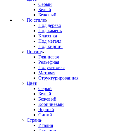
Серый
Белый
Бежевый
По стилю
Под дерево
Под камень
Классика
Под металл
Под кирпич
По типу
Глянцевая
Рельефная
Полуматовая
Матовая
Структурированная
Цвет
Серый
Белый
Бежевый
Коричневый
Черный
Синий
Страна
Италия
Испания