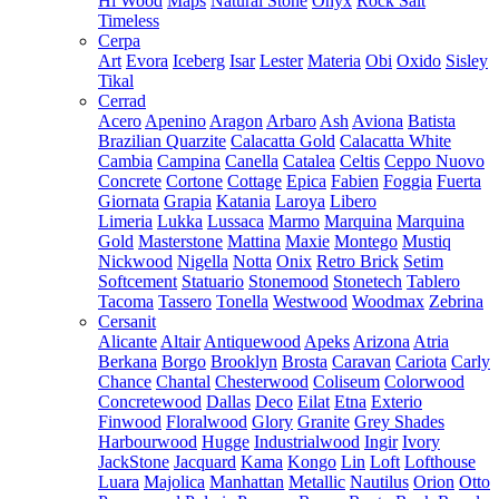
Hi Wood
Maps
Natural Stone
Onyx
Rock Salt
Timeless
Cerpa
Art
Evora
Iceberg
Isar
Lester
Materia
Obi
Oxido
Sisley
Tikal
Cerrad
Acero
Apenino
Aragon
Arbaro
Ash
Aviona
Batista
Brazilian Quarzite
Calacatta Gold
Calacatta White
Cambia
Campina
Canella
Catalea
Celtis
Ceppo Nuovo
Concrete
Cortone
Cottage
Epica
Fabien
Foggia
Fuerta
Giornata
Grapia
Katania
Laroya
Libero
Limeria
Lukka
Lussaca
Marmo
Marquina
Marquina
Gold
Masterstone
Mattina
Maxie
Montego
Mustiq
Nickwood
Nigella
Notta
Onix
Retro Brick
Setim
Softcement
Statuario
Stonemood
Stonetech
Tablero
Tacoma
Tassero
Tonella
Westwood
Woodmax
Zebrina
Cersanit
Alicante
Altair
Antiquewood
Apeks
Arizona
Atria
Berkana
Borgo
Brooklyn
Brosta
Caravan
Cariota
Carly
Chance
Chantal
Chesterwood
Coliseum
Colorwood
Concretewood
Dallas
Deco
Eilat
Etna
Exterio
Finwood
Floralwood
Glory
Granite
Grey Shades
Harbourwood
Hugge
Industrialwood
Ingir
Ivory
JackStone
Jacquard
Kama
Kongo
Lin
Loft
Lofthouse
Luara
Majolica
Manhattan
Metallic
Nautilus
Orion
Otto