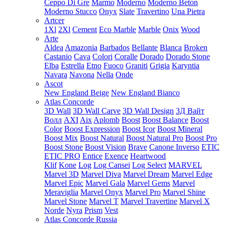
Ceppo Di Gre
Marmo
Moderno
Moderno Beton
Moderno Stucco
Onyx
Slate
Travertino
Una Pietra
Artcer
1Xl
2Xl
Cement
Eco Marble
Marble
Onix
Wood
Arte
Aldea
Amazonia
Barbados
Bellante
Blanca
Broken
Castanio
Cava
Colori
Coralle
Dorado
Dorado Stone
Elba
Estrella
Etno
Fuoco
Graniti
Grigia
Karyntia
Navara
Navona
Nella
Onde
Ascot
New England Beige
New England Bianco
Atlas Concorde
3D Wall
3D Wall Carve
3D Wall Design
3Д Вайт
Волл
AXI
Aix
Aplomb
Boost
Boost Balance
Boost
Color
Boost Expression
Boost Icor
Boost Mineral
Boost Mix
Boost Natural
Boost Natural Pro
Boost Pro
Boost Stone
Boost Vision
Brave
Canone Inverso
ETIC
ETIC PRO
Entice
Exence
Heartwood
Klif
Kone
Log
Log Cansei
Log Select
MARVEL
Marvel 3D
Marvel Diva
Marvel Dream
Marvel Edge
Marvel Epic
Marvel Gala
Marvel Gems
Marvel
Meraviglia
Marvel Onyx
Marvel Pro
Marvel Shine
Marvel Stone
Marvel T
Marvel Travertine
Marvel X
Norde
Nyra
Prism
Vest
Atlas Concorde Russia