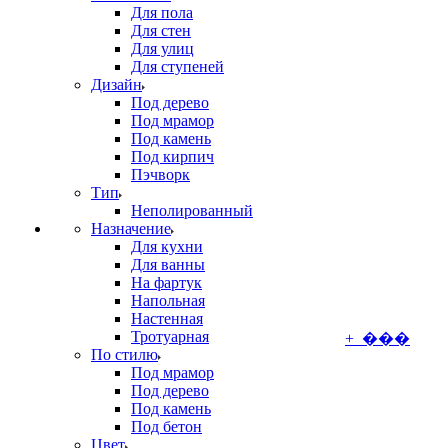
Для пола
Для стен
Для улиц
Для ступеней
Дизайн
Под дерево
Под мрамор
Под камень
Под кирпич
Пэчворк
Тип
Неполированный
Назначение
Для кухни
Для ванны
На фартук
Напольная
Настенная
Тротуарная
+ ���
По стилю
Под мрамор
Под дерево
Под камень
Под бетон
Цвет