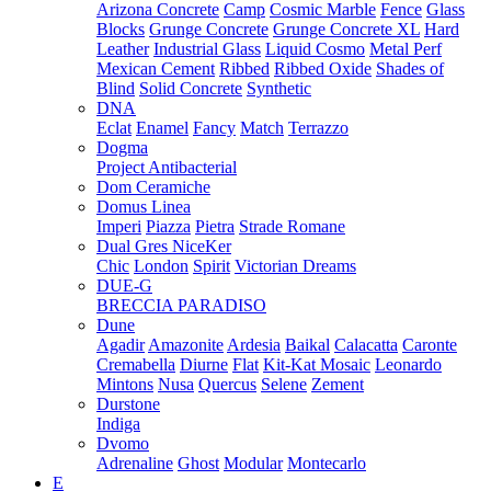
Arizona Concrete
Camp
Cosmic Marble
Fence
Glass
Blocks
Grunge Concrete
Grunge Concrete XL
Hard
Leather
Industrial Glass
Liquid Cosmo
Metal Perf
Mexican Cement
Ribbed
Ribbed Oxide
Shades of
Blind
Solid Concrete
Synthetic
DNA
Eclat
Enamel
Fancy
Match
Terrazzo
Dogma
Project Antibacterial
Dom Ceramiche
Domus Linea
Imperi
Piazza
Pietra
Strade Romane
Dual Gres NiceKer
Chic
London
Spirit
Victorian Dreams
DUE-G
BRECCIA PARADISO
Dune
Agadir
Amazonite
Ardesia
Baikal
Calacatta
Caronte
Cremabella
Diurne
Flat
Kit-Kat Mosaic
Leonardo
Mintons
Nusa
Quercus
Selene
Zement
Durstone
Indiga
Dvomo
Adrenaline
Ghost
Modular
Montecarlo
E