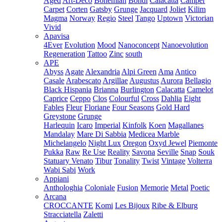
Aged
Art-Deco
Bohemian
Bondi
Calacatta
Camper
Carpet
Corten
Gatsby
Grunge
Jacquard
Joliet
Kilim
Magma
Norway
Regio
Steel
Tango
Uptown
Victorian
Vivid
Apavisa
4Ever
Evolution
Mood
Nanoconcept
Nanoevolution
Regeneration
Tattoo
Zinc
south
APE
Abyss
Agate
Alexandria
Alpi Green
Ama
Antico
Casale
Arabescato
Argillae
Augustus
Aurora
Bellagio
Black Hispania
Brianna
Burlington
Calacatta
Camelot
Caprice
Ceppo
Clos
Colourful
Cross
Dahlia
Eight
Fables
Fleur
Floriane
Four Seasons
Gold Hard
Greystone
Grunge
Harlequin
Icaro
Imperial
Kinfolk
Koen
Magallanes
Mandalay
Mare Di Sabbia
Medicea Marble
Michelangelo
Night Lux
Oregon
Oxyd Jewel
Piemonte
Pukka
Raw
Re Use
Reality
Savona
Seville
Snap
Souk
Statuary Venato
Tibur
Tonality
Twist
Vintage
Volterra
Wabi Sabi
Work
Appiani
Anthologhia
Coloniale
Fusion
Memorie
Metal
Poetic
Arcana
CROCCANTE
Komi
Les Bijoux
Ribe & Elburg
Stracciatella
Zaletti