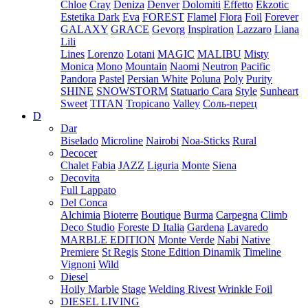
Chloe
Cray
Deniza
Denver
Dolomiti
Effetto
Ekzotic
Estetika Dark
Eva
FOREST
Flamel
Flora
Foil
Forever
GALAXY
GRACE
Gevorg
Inspiration
Lazzaro
Liana
Lili
Lines
Lorenzo
Lotani
MAGIC
MALIBU
Misty
Monica
Mono
Mountain
Naomi
Neutron
Pacific
Pandora
Pastel
Persian White
Poluna
Poly
Purity
SHINE
SNOWSTORM
Statuario Cara
Style
Sunheart
Sweet
TITAN
Tropicano
Valley
Соль-перец
D
Dar
Biselado
Microline
Nairobi
Noa-Sticks
Rural
Decocer
Chalet
Fabia
JAZZ
Liguria
Monte
Siena
Decovita
Full Lappato
Del Conca
Alchimia
Bioterre
Boutique
Burma
Carpegna
Climb
Deco Studio
Foreste D Italia
Gardena
Lavaredo
MARBLE EDITION
Monte Verde
Nabi
Native
Premiere
St Regis
Stone Edition Dinamik
Timeline
Vignoni
Wild
Diesel
Hoily Marble
Stage
Welding Rivest
Wrinkle Foil
DIESEL LIVING