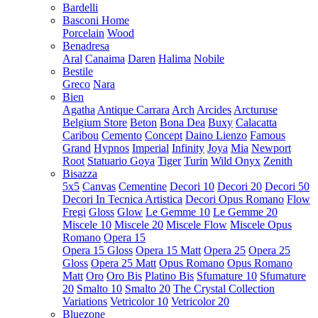
Bardelli
Basconi Home
Porcelain
Wood
Benadresa
Aral
Canaima
Daren
Halima
Nobile
Bestile
Greco
Nara
Bien
Agatha
Antique Carrara
Arch
Arcides
Arcturuse
Belgium Store
Beton
Bona Dea
Buxy
Calacatta
Caribou
Cemento
Concept
Daino Lienzo
Famous
Grand
Hypnos
Imperial
Infinity
Joya
Mia
Newport
Root
Statuario Goya
Tiger
Turin
Wild Onyx
Zenith
Bisazza
5x5
Canvas
Cementine
Decori 10
Decori 20
Decori 50
Decori In Tecnica Artistica
Decori Opus Romano
Flow
Fregi
Gloss
Glow
Le Gemme 10
Le Gemme 20
Miscele 10
Miscele 20
Miscele Flow
Miscele Opus
Romano
Opera 15
Opera 15 Gloss
Opera 15 Matt
Opera 25
Opera 25
Gloss
Opera 25 Matt
Opus Romano
Opus Romano
Matt
Oro
Oro Bis
Platino Bis
Sfumature 10
Sfumature
20
Smalto 10
Smalto 20
The Crystal Collection
Variations
Vetricolor 10
Vetricolor 20
Bluezone