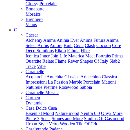
Glossy
Porcelain
Bonaparte
Mosaics
Brennero
Venus
C
Caesar
Alchemy
Anima
Anima Ever
Anima Futura
Anima
Select
Arthis
Autore
Built
Civic
Clash
Cocoon
Core
Deco Solutions
Eikon
Fabula
Hike
Iconica
Inner
Join
Life
Materica
Meet
Portraits
Prima
Quarzite
Relate Flame
Rever
Shapes Of Italy
Slab2
Trace
Vibe
Caramelle
Acquarelle
Antichita Classica
Arlecchino
Classica
Impressioni
La Passion
Marble Porcelain
Mattoni
Naturelle
Pietrine
Rosewood
Sabbia
Caramelle Mosaic
Carmen
Dynamic
Casa Dolce Casa
Essential Mood
Nature mood
Neutra 6.0
Onyx More
Pietre 3
Sensi
Stones and More
Studios Of Casamood
Urban Style
Vetro
Wooden Tile Of Cdc
Casalgrande Padana