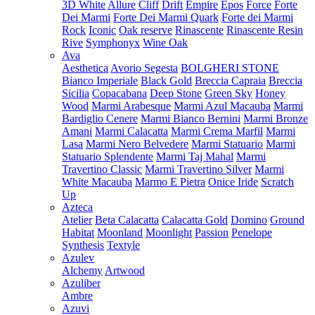
3D White
Allure
Cliff
Drift
Empire
Epos
Force
Forte
Dei Marmi
Forte Dei Marmi Quark
Forte dei Marmi
Rock
Iconic
Oak reserve
Rinascente
Rinascente Resin
Rive
Symphonyx
Wine Oak
Ava
Aesthetica
Avorio Segesta
BOLGHERI STONE
Bianco Imperiale
Black Gold
Breccia Capraia
Breccia
Sicilia
Copacabana
Deep Stone
Green Sky
Honey
Wood
Marmi Arabesque
Marmi Azul Macauba
Marmi
Bardiglio Cenere
Marmi Bianco Bernini
Marmi Bronze
Amani
Marmi Calacatta
Marmi Crema Marfil
Marmi
Lasa
Marmi Nero Belvedere
Marmi Statuario
Marmi
Statuario Splendente
Marmi Taj Mahal
Marmi
Travertino Classic
Marmi Travertino Silver
Marmi
White Macauba
Marmo E Pietra
Onice Iride
Scratch
Up
Azteca
Atelier
Beta Calacatta
Calacatta Gold
Domino
Ground
Habitat
Moonland
Moonlight
Passion
Penelope
Synthesis
Textyle
Azulev
Alchemy
Artwood
Azuliber
Ambre
Azuvi