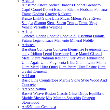
Argenta
Altissimo
Artech
Atenea
Blancos
Bonnet
Brennero
Capri
Courel
Dorset
Eastone
Etienne
Flodsten
Fontana
Frame
Godina
Gravity
Kalksten
Kenzo
Light Stone
Linz
Midas
Milena
Petra
Riven
Sangha
Shanon
Siena
Storm
Tempo
Terma
Vega
Venato
Versailles
Westone
Ariana
Concrea
Dorica
Epoque
Epoque 21
Essential
Floralia
Futura
Legend
Luce
Memento
Mineral
Nobile
Ariostea
Basaltina
Con.Crea
ConCrea
Elementae
Fragmenta full
body
Iridium
Legni
Limestone
Luce
Marmi Classici
Metal
Pietre Naturali
Resine
Silver Wave
Teknostone
Ultra Agata
Ultra Fragmenta
Ultra Graniti
Ultra Marmi
Ultra Metal
Ultra Onici
Ultra Pietre
Ultra Resine
Ultra
crystal
iCementi
ArkLam
Basic Line
Countertops
Marble
Stone
Style
Wood And
Concrete
Art And Natura
Basket Weave
Boston
Classic Glass
Drops
Equilibrio
Marble Mosaic
Mix
Murano Specchio
Octagon
Stonewood
Art&Natura Ceramica