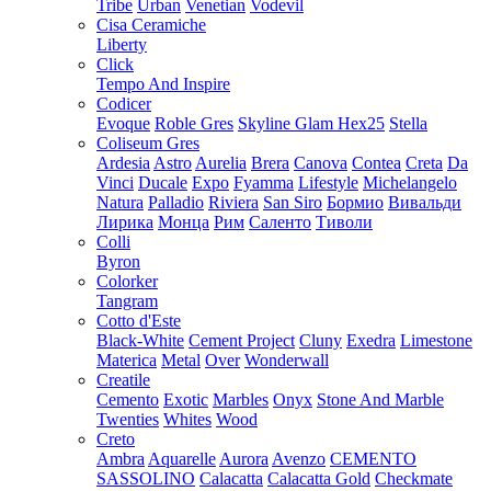
Tribe
Urban
Venetian
Vodevil
Cisa Ceramiche
Liberty
Click
Tempo And Inspire
Codicer
Evoque
Roble Gres
Skyline Glam Hex25
Stella
Coliseum Gres
Ardesia
Astro
Aurelia
Brera
Canova
Contea
Creta
Da
Vinci
Ducale
Expo
Fyamma
Lifestyle
Michelangelo
Natura
Palladio
Riviera
San Siro
Бормио
Вивальди
Лирика
Монца
Рим
Саленто
Тиволи
Colli
Byron
Colorker
Tangram
Cotto d'Este
Black-White
Cement Project
Cluny
Exedra
Limestone
Materica
Metal
Over
Wonderwall
Creatile
Cemento
Exotic
Marbles
Onyx
Stone And Marble
Twenties
Whites
Wood
Creto
Ambra
Aquarelle
Aurora
Avenzo
CEMENTO
SASSOLINO
Calacatta
Calacatta Gold
Checkmate