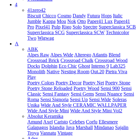
4
41zero42
Biscuit
Chicco
Cosmo
Dandy
Futura
Hops
Italic
Jumble
Kappa
Mou
Nok
Otto
Paper41 Lux
Paper41
Pro
Pixel41
Pulp
Rigo
Solo
Spectre
Superclassica SCB
Superclassica SCG
Superclassica SCW
Technicolor
Two
Wigwag
A
ABK
Alpes Raw
Alpes Wide
Alterego
Atlantis
Blend
Crossroad Brick
Crossroad Chalk
Crossroad Wood
Docks
Dolphin
Eco Chic
Ghost
Interno 9
Lab325
Monolith
Native
Nesting Room
Out.20
Pietra Viva
Play
Poetry Colors
Poetry Decor
Poetry Net
Poetry Stone
Poetry Stone Reloaded
Poetry Wood
Sensi 900
Sensi
Classic
Sensi Fantasy
Sensi Gems
Sensi Nuance
Sensi
Roma
Sensi Signoria
Sensi Up
Sensi Wide
Soleras
Unika
Wide And Style CERAMIC WALLPAPER
Wide And Style Mini
Wide And Style Mini Vol2
Absolut Keramika
Amund
Axel
Caristo
Celebes
Corfu
Ellesmere
Galapagos
Islandia
Java
Marshall
Mindanao
Sajalin
Troya
Vannatu
Vintage
Adex