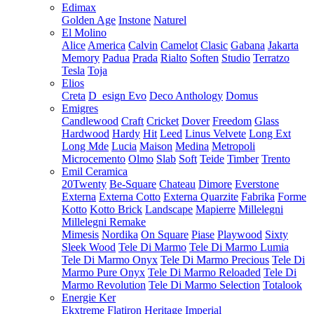
Edimax
Golden Age
Instone
Naturel
El Molino
Alice
America
Calvin
Camelot
Clasic
Gabana
Jakarta
Memory
Padua
Prada
Rialto
Soften
Studio
Terratzo
Tesla
Toja
Elios
Creta
D_esign Evo
Deco Anthology
Domus
Emigres
Candlewood
Craft
Cricket
Dover
Freedom
Glass
Hardwood
Hardy
Hit
Leed
Linus Velvete
Long Ext
Long Mde
Lucia
Maison
Medina
Metropoli
Microcemento
Olmo
Slab
Soft
Teide
Timber
Trento
Emil Ceramica
20Twenty
Be-Square
Chateau
Dimore
Everstone
Externa
Externa Cotto
Externa Quarzite
Fabrika
Forme
Kotto
Kotto Brick
Landscape
Mapierre
Millelegni
Millelegni Remake
Mimesis
Nordika
On Square
Piase
Playwood
Sixty
Sleek Wood
Tele Di Marmo
Tele Di Marmo Lumia
Tele Di Marmo Onyx
Tele Di Marmo Precious
Tele Di
Marmo Pure Onyx
Tele Di Marmo Reloaded
Tele Di
Marmo Revolution
Tele Di Marmo Selection
Totalook
Energie Ker
Ekxtreme
Flatiron
Heritage
Imperial