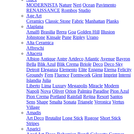
MODERNISTA
Nature
Neri
Ocean
Pavimento
RENAISSANCE
Rombos
Studio
Age Art
Ceramics
Classic Stone
Fabric
Manhattan
Planks
Alaplana
Amalfi
Brasilia
Brera
Goa
Golden Hill
Illusion
Johnstone
Kinsale
Pune
Ripley
Urano
Alta Ceramica
Affreschi
Altacera
Albion
Antique
Antre
Artdeco
Atlantic
Avenue
Bayron
Bella
Blik Azul
Blik Crema
Briole
Deco
Deco Sky
Detroit
Eleganza
Elemento
Elite
Enigma
Eterna
Felicity
Groundy
Fern
Fluence
Formwork
Glent
Imprint
Interni
Islandia
Julia
Liberto
Lima
Luxury
Megapolis
Miracle
Modern
Napoli
Nova
Oliver
Orion
Palmira
Paradise
Pion Azul
Pion Crema
Portland
Rainfall
Rejina
Resort
Santos
Sens
Shape
Smalta
Sonata
Triangle
Veronica
Vertus
Village
Amadis
Art Deco
Brutalist
Long Stick
Rugose
Short Stick
Stripes
Aparici