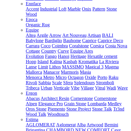
Ennface
Accent
Industrial
Loft
Marble
Onix
Pattern
Stone
Wood
Epoca
Organic Rug
Equipe
Altea
Argile
Arrow
Art Nouveau
Artisan
BALI
Babylone
Bardiglio
Bauhome
Caprice
Caprice Deco
Carrara
Coco
Coimbra
Coralstone
Corsica
Costa Nova
Cottage
Country
Curve
Equipe Ares
Evolution
Fango
Hanoi
Heritage
Hexatile cement
Hopp
Island
Kalma
Kasbah
Kromatika
La Riviera
Lanse
Limit
Lithos
MASSIMO
Magical 3
Magma
Mallorca
Manacor
Marmoris
Masia
Menorca
Metro
Micro
Octagon
Oxide
Porto
Raku
Rivoli
Sabbia
Scale
Sfera
Splendours
Stromboli
Tribeca
Urban
Verticale
Vibe
Village
Vitral
Wadi
Wave
Ergon
Abacus
Architect Resin
Cornerstone
Cornerstone
Alpen
Elegance Pro
Grain Stone
Lombarda
Medley
Oros Stone
Pigmento
Stone Project
Stone Talk
Tr3nd
Wood Talk
Woodtouch
Estima
AGLOMERAT
Aglomerat
Alba
Artwood
Bernini
Brigantina
CHAMBORD NEW
COMFORT
Cave