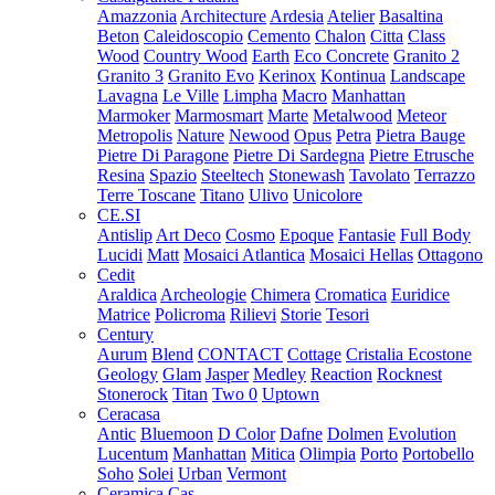
Amazzonia
Architecture
Ardesia
Atelier
Basaltina
Beton
Caleidoscopio
Cemento
Chalon
Citta
Class
Wood
Country Wood
Earth
Eco Concrete
Granito 2
Granito 3
Granito Evo
Kerinox
Kontinua
Landscape
Lavagna
Le Ville
Limpha
Macro
Manhattan
Marmoker
Marmosmart
Marte
Metalwood
Meteor
Metropolis
Nature
Newood
Opus
Petra
Pietra Bauge
Pietre Di Paragone
Pietre Di Sardegna
Pietre Etrusche
Resina
Spazio
Steeltech
Stonewash
Tavolato
Terrazzo
Terre Toscane
Titano
Ulivo
Unicolore
CE.SI
Antislip
Art Deco
Cosmo
Epoque
Fantasie
Full Body
Lucidi
Matt
Mosaici Atlantica
Mosaici Hellas
Ottagono
Cedit
Araldica
Archeologie
Chimera
Cromatica
Euridice
Matrice
Policroma
Rilievi
Storie
Tesori
Century
Aurum
Blend
CONTACT
Cottage
Cristalia
Ecostone
Geology
Glam
Jasper
Medley
Reaction
Rocknest
Stonerock
Titan
Two 0
Uptown
Ceracasa
Antic
Bluemoon
D Color
Dafne
Dolmen
Evolution
Lucentum
Manhattan
Mitica
Olimpia
Porto
Portobello
Soho
Solei
Urban
Vermont
Ceramica Cas