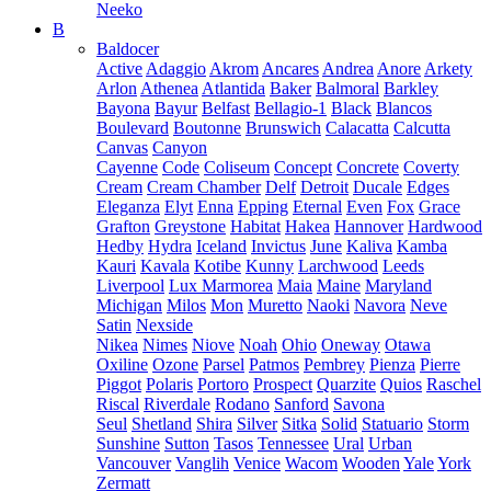
Neeko
B
Baldocer
Active
Adaggio
Akrom
Ancares
Andrea
Anore
Arkety
Arlon
Athenea
Atlantida
Baker
Balmoral
Barkley
Bayona
Bayur
Belfast
Bellagio-1
Black
Blancos
Boulevard
Boutonne
Brunswich
Calacatta
Calcutta
Canvas
Canyon
Cayenne
Code
Coliseum
Concept
Concrete
Coverty
Cream
Cream Chamber
Delf
Detroit
Ducale
Edges
Eleganza
Elyt
Enna
Epping
Eternal
Even
Fox
Grace
Grafton
Greystone
Habitat
Hakea
Hannover
Hardwood
Hedby
Hydra
Iceland
Invictus
June
Kaliva
Kamba
Kauri
Kavala
Kotibe
Kunny
Larchwood
Leeds
Liverpool
Lux Marmorea
Maia
Maine
Maryland
Michigan
Milos
Mon
Muretto
Naoki
Navora
Neve
Satin
Nexside
Nikea
Nimes
Niove
Noah
Ohio
Oneway
Otawa
Oxiline
Ozone
Parsel
Patmos
Pembrey
Pienza
Pierre
Piggot
Polaris
Portoro
Prospect
Quarzite
Quios
Raschel
Riscal
Riverdale
Rodano
Sanford
Savona
Seul
Shetland
Shira
Silver
Sitka
Solid
Statuario
Storm
Sunshine
Sutton
Tasos
Tennessee
Ural
Urban
Vancouver
Vanglih
Venice
Wacom
Wooden
Yale
York
Zermatt