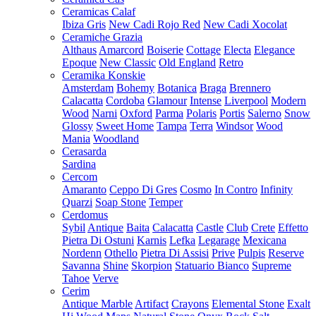
Ceramicas Calaf
Ibiza Gris
New Cadi Rojo Red
New Cadi Xocolat
Ceramiche Grazia
Althaus
Amarcord
Boiserie
Cottage
Electa
Elegance
Epoque
New Classic
Old England
Retro
Ceramika Konskie
Amsterdam
Bohemy
Botanica
Braga
Brennero
Calacatta
Cordoba
Glamour
Intense
Liverpool
Modern
Wood
Narni
Oxford
Parma
Polaris
Portis
Salerno
Snow
Glossy
Sweet Home
Tampa
Terra
Windsor
Wood
Mania
Woodland
Cerasarda
Sardina
Cercom
Amaranto
Ceppo Di Gres
Cosmo
In Contro
Infinity
Quarzi
Soap Stone
Temper
Cerdomus
Sybil
Antique
Baita
Calacatta
Castle
Club
Crete
Effetto
Pietra Di Ostuni
Karnis
Lefka
Legarage
Mexicana
Nordenn
Othello
Pietra Di Assisi
Prive
Pulpis
Reserve
Savanna
Shine
Skorpion
Statuario Bianco
Supreme
Tahoe
Verve
Cerim
Antique Marble
Artifact
Crayons
Elemental Stone
Exalt