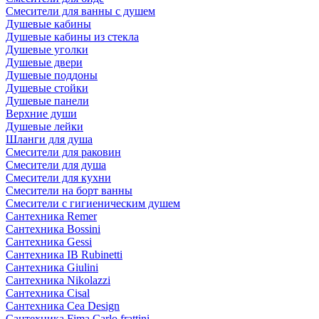
Смесители для ванны с душем
Душевые кабины
Душевые кабины из стекла
Душевые уголки
Душевые двери
Душевые поддоны
Душевые стойки
Душевые панели
Верхние души
Душевые лейки
Шланги для душа
Смесители для раковин
Смесители для душа
Смесители для кухни
Смесители на борт ванны
Смесители с гигиеническим душем
Сантехника Remer
Сантехника Bossini
Сантехника Gessi
Сантехника IB Rubinetti
Сантехника Giulini
Сантехника Nikolazzi
Сантехника Cisal
Сантехника Cea Design
Сантехника Fima Carlo frattini