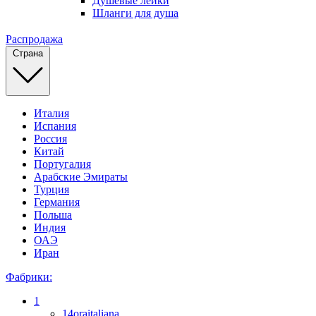
Душевые лейки
Шланги для душа
Распродажа
Страна
Италия
Испания
Россия
Китай
Португалия
Арабские Эмираты
Турция
Германия
Польша
Индия
ОАЭ
Иран
Фабрики:
1
14oraitaliana