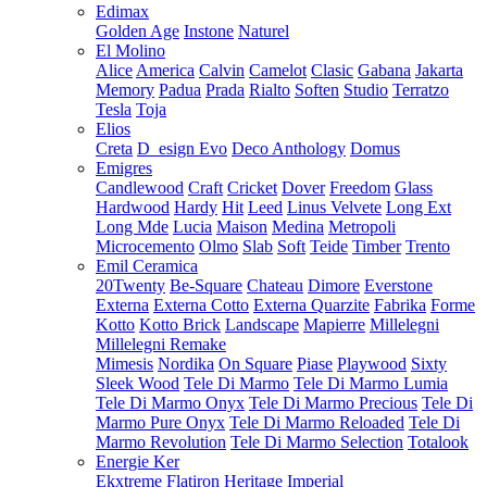
Edimax
Golden Age
Instone
Naturel
El Molino
Alice
America
Calvin
Camelot
Clasic
Gabana
Jakarta
Memory
Padua
Prada
Rialto
Soften
Studio
Terratzo
Tesla
Toja
Elios
Creta
D_esign Evo
Deco Anthology
Domus
Emigres
Candlewood
Craft
Cricket
Dover
Freedom
Glass
Hardwood
Hardy
Hit
Leed
Linus Velvete
Long Ext
Long Mde
Lucia
Maison
Medina
Metropoli
Microcemento
Olmo
Slab
Soft
Teide
Timber
Trento
Emil Ceramica
20Twenty
Be-Square
Chateau
Dimore
Everstone
Externa
Externa Cotto
Externa Quarzite
Fabrika
Forme
Kotto
Kotto Brick
Landscape
Mapierre
Millelegni
Millelegni Remake
Mimesis
Nordika
On Square
Piase
Playwood
Sixty
Sleek Wood
Tele Di Marmo
Tele Di Marmo Lumia
Tele Di Marmo Onyx
Tele Di Marmo Precious
Tele Di
Marmo Pure Onyx
Tele Di Marmo Reloaded
Tele Di
Marmo Revolution
Tele Di Marmo Selection
Totalook
Energie Ker
Ekxtreme
Flatiron
Heritage
Imperial