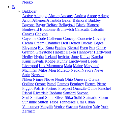
Neeko
B
Baldocer
Active
Adaggio
Akrom
Ancares
Andrea
Anore
Arkety
Arlon
Athenea
Atlantida
Baker
Balmoral
Barkley
Bayona
Bayur
Belfast
Bellagio-1
Black
Blancos
Boulevard
Boutonne
Brunswich
Calacatta
Calcutta
Canvas
Canyon
Cayenne
Code
Coliseum
Concept
Concrete
Coverty
Cream
Cream Chamber
Delf
Detroit
Ducale
Edges
Eleganza
Elyt
Enna
Epping
Eternal
Even
Fox
Grace
Grafton
Greystone
Habitat
Hakea
Hannover
Hardwood
Hedby
Hydra
Iceland
Invictus
June
Kaliva
Kamba
Kauri
Kavala
Kotibe
Kunny
Larchwood
Leeds
Liverpool
Lux Marmorea
Maia
Maine
Maryland
Michigan
Milos
Mon
Muretto
Naoki
Navora
Neve
Satin
Nexside
Nikea
Nimes
Niove
Noah
Ohio
Oneway
Otawa
Oxiline
Ozone
Parsel
Patmos
Pembrey
Pienza
Pierre
Piggot
Polaris
Portoro
Prospect
Quarzite
Quios
Raschel
Riscal
Riverdale
Rodano
Sanford
Savona
Seul
Shetland
Shira
Silver
Sitka
Solid
Statuario
Storm
Sunshine
Sutton
Tasos
Tennessee
Ural
Urban
Vancouver
Vanglih
Venice
Wacom
Wooden
Yale
York
Zermatt