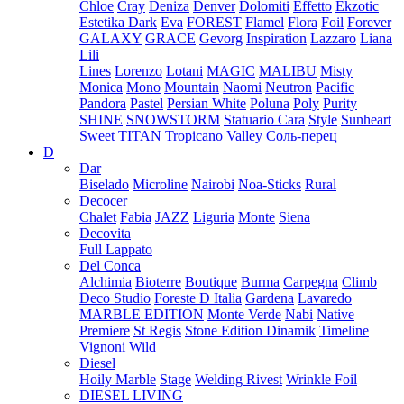
Chloe
Cray
Deniza
Denver
Dolomiti
Effetto
Ekzotic
Estetika Dark
Eva
FOREST
Flamel
Flora
Foil
Forever
GALAXY
GRACE
Gevorg
Inspiration
Lazzaro
Liana
Lili
Lines
Lorenzo
Lotani
MAGIC
MALIBU
Misty
Monica
Mono
Mountain
Naomi
Neutron
Pacific
Pandora
Pastel
Persian White
Poluna
Poly
Purity
SHINE
SNOWSTORM
Statuario Cara
Style
Sunheart
Sweet
TITAN
Tropicano
Valley
Соль-перец
D
Dar
Biselado
Microline
Nairobi
Noa-Sticks
Rural
Decocer
Chalet
Fabia
JAZZ
Liguria
Monte
Siena
Decovita
Full Lappato
Del Conca
Alchimia
Bioterre
Boutique
Burma
Carpegna
Climb
Deco Studio
Foreste D Italia
Gardena
Lavaredo
MARBLE EDITION
Monte Verde
Nabi
Native
Premiere
St Regis
Stone Edition Dinamik
Timeline
Vignoni
Wild
Diesel
Hoily Marble
Stage
Welding Rivest
Wrinkle Foil
DIESEL LIVING