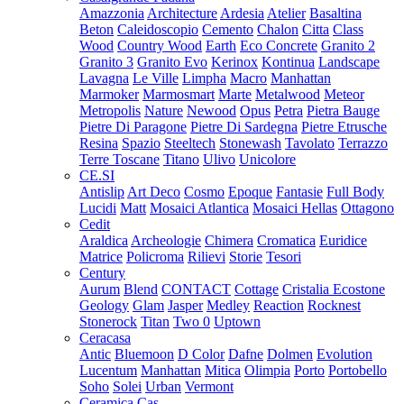
Amazzonia
Architecture
Ardesia
Atelier
Basaltina
Beton
Caleidoscopio
Cemento
Chalon
Citta
Class
Wood
Country Wood
Earth
Eco Concrete
Granito 2
Granito 3
Granito Evo
Kerinox
Kontinua
Landscape
Lavagna
Le Ville
Limpha
Macro
Manhattan
Marmoker
Marmosmart
Marte
Metalwood
Meteor
Metropolis
Nature
Newood
Opus
Petra
Pietra Bauge
Pietre Di Paragone
Pietre Di Sardegna
Pietre Etrusche
Resina
Spazio
Steeltech
Stonewash
Tavolato
Terrazzo
Terre Toscane
Titano
Ulivo
Unicolore
CE.SI
Antislip
Art Deco
Cosmo
Epoque
Fantasie
Full Body
Lucidi
Matt
Mosaici Atlantica
Mosaici Hellas
Ottagono
Cedit
Araldica
Archeologie
Chimera
Cromatica
Euridice
Matrice
Policroma
Rilievi
Storie
Tesori
Century
Aurum
Blend
CONTACT
Cottage
Cristalia
Ecostone
Geology
Glam
Jasper
Medley
Reaction
Rocknest
Stonerock
Titan
Two 0
Uptown
Ceracasa
Antic
Bluemoon
D Color
Dafne
Dolmen
Evolution
Lucentum
Manhattan
Mitica
Olimpia
Porto
Portobello
Soho
Solei
Urban
Vermont
Ceramica Cas