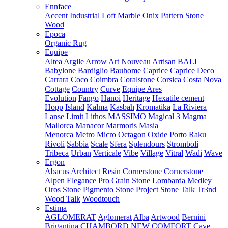
Ennface
Accent
Industrial
Loft
Marble
Onix
Pattern
Stone
Wood
Epoca
Organic Rug
Equipe
Altea
Argile
Arrow
Art Nouveau
Artisan
BALI
Babylone
Bardiglio
Bauhome
Caprice
Caprice Deco
Carrara
Coco
Coimbra
Coralstone
Corsica
Costa Nova
Cottage
Country
Curve
Equipe Ares
Evolution
Fango
Hanoi
Heritage
Hexatile cement
Hopp
Island
Kalma
Kasbah
Kromatika
La Riviera
Lanse
Limit
Lithos
MASSIMO
Magical 3
Magma
Mallorca
Manacor
Marmoris
Masia
Menorca
Metro
Micro
Octagon
Oxide
Porto
Raku
Rivoli
Sabbia
Scale
Sfera
Splendours
Stromboli
Tribeca
Urban
Verticale
Vibe
Village
Vitral
Wadi
Wave
Ergon
Abacus
Architect Resin
Cornerstone
Cornerstone
Alpen
Elegance Pro
Grain Stone
Lombarda
Medley
Oros Stone
Pigmento
Stone Project
Stone Talk
Tr3nd
Wood Talk
Woodtouch
Estima
AGLOMERAT
Aglomerat
Alba
Artwood
Bernini
Brigantina
CHAMBORD NEW
COMFORT
Cave