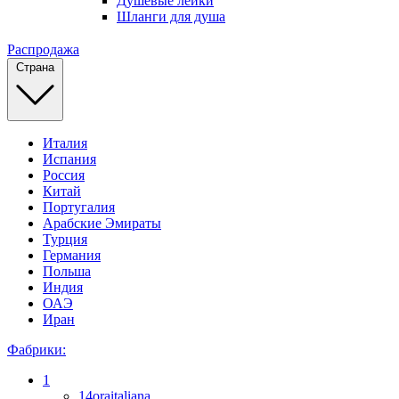
Душевые лейки
Шланги для душа
Распродажа
Страна
Италия
Испания
Россия
Китай
Португалия
Арабские Эмираты
Турция
Германия
Польша
Индия
ОАЭ
Иран
Фабрики:
1
14oraitaliana