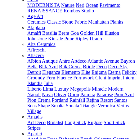
MODERNISTA
Nature
Neri
Ocean
Pavimento
RENAISSANCE
Rombos
Studio
Age Art
Ceramics
Classic Stone
Fabric
Manhattan
Planks
Alaplana
Amalfi
Brasilia
Brera
Goa
Golden Hill
Illusion
Johnstone
Kinsale
Pune
Ripley
Urano
Alta Ceramica
Affreschi
Altacera
Albion
Antique
Antre
Artdeco
Atlantic
Avenue
Bayron
Bella
Blik Azul
Blik Crema
Briole
Deco
Deco Sky
Detroit
Eleganza
Elemento
Elite
Enigma
Eterna
Felicity
Groundy
Fern
Fluence
Formwork
Glent
Imprint
Interni
Islandia
Julia
Liberto
Lima
Luxury
Megapolis
Miracle
Modern
Napoli
Nova
Oliver
Orion
Palmira
Paradise
Pion Azul
Pion Crema
Portland
Rainfall
Rejina
Resort
Santos
Sens
Shape
Smalta
Sonata
Triangle
Veronica
Vertus
Village
Amadis
Art Deco
Brutalist
Long Stick
Rugose
Short Stick
Stripes
Aparici