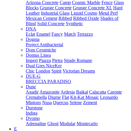
Arizona Concrete
Camp
Cosmic Marble
Fence
Glass
Blocks
Grunge Concrete
Grunge Concrete XL
Hard
Leather
Industrial Glass
Liquid Cosmo
Metal Perf
Mexican Cement
Ribbed
Ribbed Oxide
Shades of
Blind
Solid Concrete
Synthetic
DNA
Eclat
Enamel
Fancy
Match
Terrazzo
Dogma
Project Antibacterial
Dom Ceramiche
Domus Linea
Imperi
Piazza
Pietra
Strade Romane
Dual Gres NiceKer
Chic
London
Spirit
Victorian Dreams
DUE-G
BRECCIA PARADISO
Dune
Agadir
Amazonite
Ardesia
Baikal
Calacatta
Caronte
Cremabella
Diurne
Flat
Kit-Kat Mosaic
Leonardo
Mintons
Nusa
Quercus
Selene
Zement
Durstone
Indiga
Dvomo
Adrenaline
Ghost
Modular
Montecarlo
E