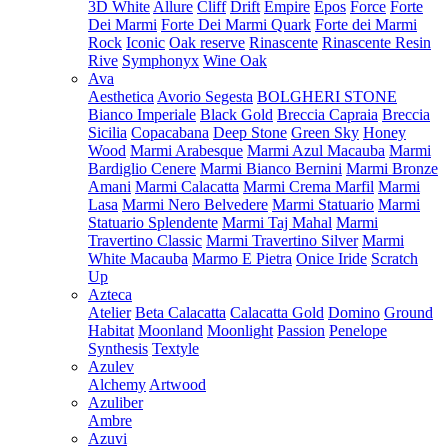
3D White
Allure
Cliff
Drift
Empire
Epos
Force
Forte
Dei Marmi
Forte Dei Marmi Quark
Forte dei Marmi
Rock
Iconic
Oak reserve
Rinascente
Rinascente Resin
Rive
Symphonyx
Wine Oak
Ava
Aesthetica
Avorio Segesta
BOLGHERI STONE
Bianco Imperiale
Black Gold
Breccia Capraia
Breccia
Sicilia
Copacabana
Deep Stone
Green Sky
Honey
Wood
Marmi Arabesque
Marmi Azul Macauba
Marmi
Bardiglio Cenere
Marmi Bianco Bernini
Marmi Bronze
Amani
Marmi Calacatta
Marmi Crema Marfil
Marmi
Lasa
Marmi Nero Belvedere
Marmi Statuario
Marmi
Statuario Splendente
Marmi Taj Mahal
Marmi
Travertino Classic
Marmi Travertino Silver
Marmi
White Macauba
Marmo E Pietra
Onice Iride
Scratch
Up
Azteca
Atelier
Beta Calacatta
Calacatta Gold
Domino
Ground
Habitat
Moonland
Moonlight
Passion
Penelope
Synthesis
Textyle
Azulev
Alchemy
Artwood
Azuliber
Ambre
Azuvi