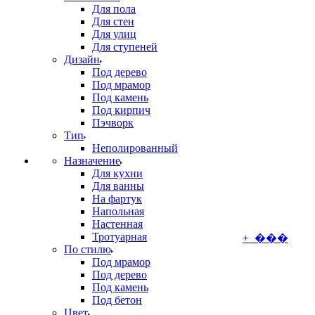
Для пола
Для стен
Для улиц
Для ступеней
Дизайн
Под дерево
Под мрамор
Под камень
Под кирпич
Пэчворк
Тип
Неполированный
Назначение
Для кухни
Для ванны
На фартук
Напольная
Настенная
Тротуарная
+ ���
По стилю
Под мрамор
Под дерево
Под камень
Под бетон
Цвет