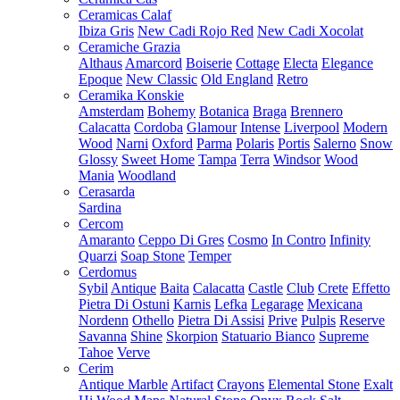
Ceramicas Calaf
Ibiza Gris
New Cadi Rojo Red
New Cadi Xocolat
Ceramiche Grazia
Althaus
Amarcord
Boiserie
Cottage
Electa
Elegance
Epoque
New Classic
Old England
Retro
Ceramika Konskie
Amsterdam
Bohemy
Botanica
Braga
Brennero
Calacatta
Cordoba
Glamour
Intense
Liverpool
Modern
Wood
Narni
Oxford
Parma
Polaris
Portis
Salerno
Snow
Glossy
Sweet Home
Tampa
Terra
Windsor
Wood
Mania
Woodland
Cerasarda
Sardina
Cercom
Amaranto
Ceppo Di Gres
Cosmo
In Contro
Infinity
Quarzi
Soap Stone
Temper
Cerdomus
Sybil
Antique
Baita
Calacatta
Castle
Club
Crete
Effetto
Pietra Di Ostuni
Karnis
Lefka
Legarage
Mexicana
Nordenn
Othello
Pietra Di Assisi
Prive
Pulpis
Reserve
Savanna
Shine
Skorpion
Statuario Bianco
Supreme
Tahoe
Verve
Cerim
Antique Marble
Artifact
Crayons
Elemental Stone
Exalt