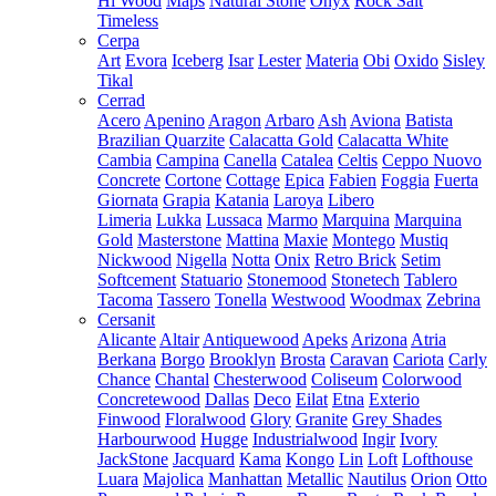
Hi Wood
Maps
Natural Stone
Onyx
Rock Salt
Timeless
Cerpa
Art
Evora
Iceberg
Isar
Lester
Materia
Obi
Oxido
Sisley
Tikal
Cerrad
Acero
Apenino
Aragon
Arbaro
Ash
Aviona
Batista
Brazilian Quarzite
Calacatta Gold
Calacatta White
Cambia
Campina
Canella
Catalea
Celtis
Ceppo Nuovo
Concrete
Cortone
Cottage
Epica
Fabien
Foggia
Fuerta
Giornata
Grapia
Katania
Laroya
Libero
Limeria
Lukka
Lussaca
Marmo
Marquina
Marquina
Gold
Masterstone
Mattina
Maxie
Montego
Mustiq
Nickwood
Nigella
Notta
Onix
Retro Brick
Setim
Softcement
Statuario
Stonemood
Stonetech
Tablero
Tacoma
Tassero
Tonella
Westwood
Woodmax
Zebrina
Cersanit
Alicante
Altair
Antiquewood
Apeks
Arizona
Atria
Berkana
Borgo
Brooklyn
Brosta
Caravan
Cariota
Carly
Chance
Chantal
Chesterwood
Coliseum
Colorwood
Concretewood
Dallas
Deco
Eilat
Etna
Exterio
Finwood
Floralwood
Glory
Granite
Grey Shades
Harbourwood
Hugge
Industrialwood
Ingir
Ivory
JackStone
Jacquard
Kama
Kongo
Lin
Loft
Lofthouse
Luara
Majolica
Manhattan
Metallic
Nautilus
Orion
Otto