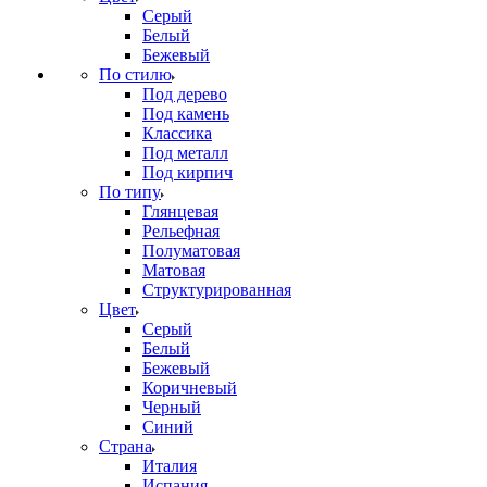
Серый
Белый
Бежевый
По стилю
Под дерево
Под камень
Классика
Под металл
Под кирпич
По типу
Глянцевая
Рельефная
Полуматовая
Матовая
Структурированная
Цвет
Серый
Белый
Бежевый
Коричневый
Черный
Синий
Страна
Италия
Испания