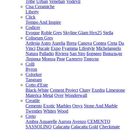
Tribe
Urban
Venetian
Vodevil
Cisa Ceramiche
Liberty
Click
Tempo And Inspire
Codicer
Evoque
Roble Gres
Skyline Glam Hex25
Stella
Coliseum Gres
Ardesia
Astro
Aurelia
Brera
Canova
Contea
Creta
Da
Vinci
Ducale
Expo
Fyamma
Lifestyle
Michelangelo
Natura
Palladio
Riviera
San Siro
Бормио
Вивальди
Лирика
Монца
Рим
Саленто
Тиволи
Colli
Byron
Colorker
Tangram
Cotto d'Este
Black-White
Cement Project
Cluny
Exedra
Limestone
Materica
Metal
Over
Wonderwall
Creatile
Cemento
Exotic
Marbles
Onyx
Stone And Marble
Twenties
Whites
Wood
Creto
Ambra
Aquarelle
Aurora
Avenzo
CEMENTO
SASSOLINO
Calacatta
Calacatta Gold
Checkmate