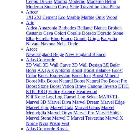
Ceppo Di Gre
Marmo
Moderno
Moderno Beton
Moderno Stucco
Onyx
Slate
Travertino
Una Pietra
Artcer
1Xl
2Xl
Cement
Eco Marble
Marble
Onix
Wood
Arte
Aldea
Amazonia
Barbados
Bellante
Blanca
Broken
Castanio
Cava
Colori
Coralle
Dorado
Dorado Stone
Elba
Estrella
Etno
Fuoco
Graniti
Grigia
Karyntia
Navara
Navona
Nella
Onde
Ascot
New England Beige
New England Bianco
Atlas Concorde
3D Wall
3D Wall Carve
3D Wall Design
3Д Вайт
Волл
AXI
Aix
Aplomb
Boost
Boost Balance
Boost
Color
Boost Expression
Boost Icor
Boost Mineral
Boost Mix
Boost Natural
Boost Natural Pro
Boost Pro
Boost Stone
Boost Vision
Brave
Canone Inverso
ETIC
ETIC PRO
Entice
Exence
Heartwood
Klif
Kone
Log
Log Cansei
Log Select
MARVEL
Marvel 3D
Marvel Diva
Marvel Dream
Marvel Edge
Marvel Epic
Marvel Gala
Marvel Gems
Marvel
Meraviglia
Marvel Onyx
Marvel Pro
Marvel Shine
Marvel Stone
Marvel T
Marvel Travertine
Marvel X
Norde
Nyra
Prism
Vest
Atlas Concorde Russia