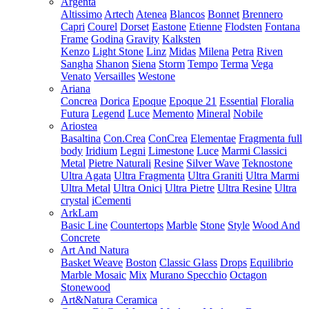
Argenta
Altissimo
Artech
Atenea
Blancos
Bonnet
Brennero
Capri
Courel
Dorset
Eastone
Etienne
Flodsten
Fontana
Frame
Godina
Gravity
Kalksten
Kenzo
Light Stone
Linz
Midas
Milena
Petra
Riven
Sangha
Shanon
Siena
Storm
Tempo
Terma
Vega
Venato
Versailles
Westone
Ariana
Concrea
Dorica
Epoque
Epoque 21
Essential
Floralia
Futura
Legend
Luce
Memento
Mineral
Nobile
Ariostea
Basaltina
Con.Crea
ConCrea
Elementae
Fragmenta full
body
Iridium
Legni
Limestone
Luce
Marmi Classici
Metal
Pietre Naturali
Resine
Silver Wave
Teknostone
Ultra Agata
Ultra Fragmenta
Ultra Graniti
Ultra Marmi
Ultra Metal
Ultra Onici
Ultra Pietre
Ultra Resine
Ultra
crystal
iCementi
ArkLam
Basic Line
Countertops
Marble
Stone
Style
Wood And
Concrete
Art And Natura
Basket Weave
Boston
Classic Glass
Drops
Equilibrio
Marble Mosaic
Mix
Murano Specchio
Octagon
Stonewood
Art&Natura Ceramica