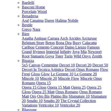
Bardelli
Basconi Home
Porcelain
Wood
Benadresa
Aral
Canaima
Daren
Halima
Nobile
Bestile
Greco
Nara
Bien
Agatha
Antique Carrara
Arch
Arcides
Arcturuse
Belgium Store
Beton
Bona Dea
Buxy
Calacatta
Caribou
Cemento
Concept
Daino Lienzo
Famous
Grand
Hypnos
Imperial
Infinity
Joya
Mia
Newport
Root
Statuario Goya
Tiger
Turin
Wild Onyx
Zenith
Bisazza
5x5
Canvas
Cementine
Decori 10
Decori 20
Decori 50
Decori In Tecnica Artistica
Decori Opus Romano
Flow
Fregi
Gloss
Glow
Le Gemme 10
Le Gemme 20
Miscele 10
Miscele 20
Miscele Flow
Miscele Opus
Romano
Opera 15
Opera 15 Gloss
Opera 15 Matt
Opera 25
Opera 25
Gloss
Opera 25 Matt
Opus Romano
Opus Romano
Matt
Oro
Oro Bis
Platino Bis
Sfumature 10
Sfumature
20
Smalto 10
Smalto 20
The Crystal Collection
Variations
Vetricolor 10
Vetricolor 20
Bluezone