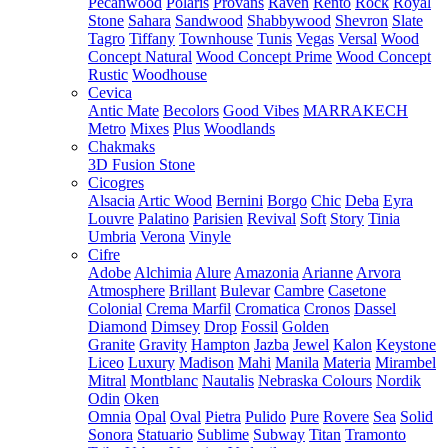
Pecanwood
Polaris
Provans
Raven
Rento
Rock
Royal
Stone
Sahara
Sandwood
Shabbywood
Shevron
Slate
Tagro
Tiffany
Townhouse
Tunis
Vegas
Versal
Wood
Concept Natural
Wood Concept Prime
Wood Concept
Rustic
Woodhouse
Cevica
Antic Mate
Becolors
Good Vibes
MARRAKECH
Metro
Mixes
Plus
Woodlands
Chakmaks
3D Fusion Stone
Cicogres
Alsacia
Artic Wood
Bernini
Borgo
Chic
Deba
Eyra
Louvre
Palatino
Parisien
Revival
Soft
Story
Tinia
Umbria
Verona
Vinyle
Cifre
Adobe
Alchimia
Alure
Amazonia
Arianne
Arvora
Atmosphere
Brillant
Bulevar
Cambre
Casetone
Colonial
Crema Marfil
Cromatica
Cronos
Dassel
Diamond
Dimsey
Drop
Fossil
Golden
Granite
Gravity
Hampton
Jazba
Jewel
Kalon
Keystone
Liceo
Luxury
Madison
Mahi
Manila
Materia
Mirambel
Mitral
Montblanc
Nautalis
Nebraska Colours
Nordik
Odin
Oken
Omnia
Opal
Oval
Pietra
Pulido
Pure
Rovere
Sea
Solid
Sonora
Statuario
Sublime
Subway
Titan
Tramonto