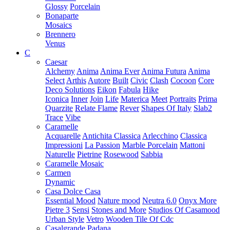
Glossy
Porcelain
Bonaparte
Mosaics
Brennero
Venus
C
Caesar
Alchemy
Anima
Anima Ever
Anima Futura
Anima
Select
Arthis
Autore
Built
Civic
Clash
Cocoon
Core
Deco Solutions
Eikon
Fabula
Hike
Iconica
Inner
Join
Life
Materica
Meet
Portraits
Prima
Quarzite
Relate Flame
Rever
Shapes Of Italy
Slab2
Trace
Vibe
Caramelle
Acquarelle
Antichita Classica
Arlecchino
Classica
Impressioni
La Passion
Marble Porcelain
Mattoni
Naturelle
Pietrine
Rosewood
Sabbia
Caramelle Mosaic
Carmen
Dynamic
Casa Dolce Casa
Essential Mood
Nature mood
Neutra 6.0
Onyx More
Pietre 3
Sensi
Stones and More
Studios Of Casamood
Urban Style
Vetro
Wooden Tile Of Cdc
Casalgrande Padana