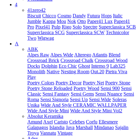
4
41zero42
Biscuit
Chicco
Cosmo
Dandy
Futura
Hops
Italic
Jumble
Kappa
Mou
Nok
Otto
Paper41 Lux
Paper41
Pro
Pixel41
Pulp
Rigo
Solo
Spectre
Superclassica SCB
Superclassica SCG
Superclassica SCW
Technicolor
Two
Wigwag
A
ABK
Alpes Raw
Alpes Wide
Alterego
Atlantis
Blend
Crossroad Brick
Crossroad Chalk
Crossroad Wood
Docks
Dolphin
Eco Chic
Ghost
Interno 9
Lab325
Monolith
Native
Nesting Room
Out.20
Pietra Viva
Play
Poetry Colors
Poetry Decor
Poetry Net
Poetry Stone
Poetry Stone Reloaded
Poetry Wood
Sensi 900
Sensi
Classic
Sensi Fantasy
Sensi Gems
Sensi Nuance
Sensi
Roma
Sensi Signoria
Sensi Up
Sensi Wide
Soleras
Unika
Wide And Style CERAMIC WALLPAPER
Wide And Style Mini
Wide And Style Mini Vol2
Absolut Keramika
Amund
Axel
Caristo
Celebes
Corfu
Ellesmere
Galapagos
Islandia
Java
Marshall
Mindanao
Sajalin
Troya
Vannatu
Vintage
Adex