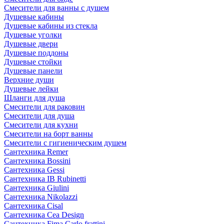
Смесители для ванны с душем
Душевые кабины
Душевые кабины из стекла
Душевые уголки
Душевые двери
Душевые поддоны
Душевые стойки
Душевые панели
Верхние души
Душевые лейки
Шланги для душа
Смесители для раковин
Смесители для душа
Смесители для кухни
Смесители на борт ванны
Смесители с гигиеническим душем
Сантехника Remer
Сантехника Bossini
Сантехника Gessi
Сантехника IB Rubinetti
Сантехника Giulini
Сантехника Nikolazzi
Сантехника Cisal
Сантехника Cea Design
Сантехника Fima Carlo frattini