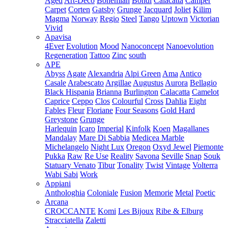
Aged
Art-Deco
Bohemian
Bondi
Calacatta
Camper
Carpet
Corten
Gatsby
Grunge
Jacquard
Joliet
Kilim
Magma
Norway
Regio
Steel
Tango
Uptown
Victorian
Vivid
Apavisa
4Ever
Evolution
Mood
Nanoconcept
Nanoevolution
Regeneration
Tattoo
Zinc
south
APE
Abyss
Agate
Alexandria
Alpi Green
Ama
Antico
Casale
Arabescato
Argillae
Augustus
Aurora
Bellagio
Black Hispania
Brianna
Burlington
Calacatta
Camelot
Caprice
Ceppo
Clos
Colourful
Cross
Dahlia
Eight
Fables
Fleur
Floriane
Four Seasons
Gold Hard
Greystone
Grunge
Harlequin
Icaro
Imperial
Kinfolk
Koen
Magallanes
Mandalay
Mare Di Sabbia
Medicea Marble
Michelangelo
Night Lux
Oregon
Oxyd Jewel
Piemonte
Pukka
Raw
Re Use
Reality
Savona
Seville
Snap
Souk
Statuary Venato
Tibur
Tonality
Twist
Vintage
Volterra
Wabi Sabi
Work
Appiani
Anthologhia
Coloniale
Fusion
Memorie
Metal
Poetic
Arcana
CROCCANTE
Komi
Les Bijoux
Ribe & Elburg
Stracciatella
Zaletti