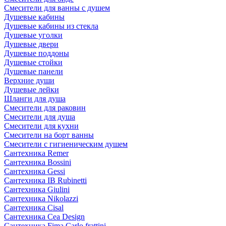
Смесители для ванны с душем
Душевые кабины
Душевые кабины из стекла
Душевые уголки
Душевые двери
Душевые поддоны
Душевые стойки
Душевые панели
Верхние души
Душевые лейки
Шланги для душа
Смесители для раковин
Смесители для душа
Смесители для кухни
Смесители на борт ванны
Смесители с гигиеническим душем
Сантехника Remer
Сантехника Bossini
Сантехника Gessi
Сантехника IB Rubinetti
Сантехника Giulini
Сантехника Nikolazzi
Сантехника Cisal
Сантехника Cea Design
Сантехника Fima Carlo frattini