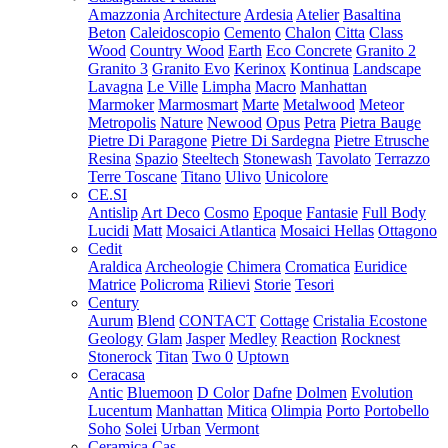
Amazzonia
Architecture
Ardesia
Atelier
Basaltina
Beton
Caleidoscopio
Cemento
Chalon
Citta
Class
Wood
Country Wood
Earth
Eco Concrete
Granito 2
Granito 3
Granito Evo
Kerinox
Kontinua
Landscape
Lavagna
Le Ville
Limpha
Macro
Manhattan
Marmoker
Marmosmart
Marte
Metalwood
Meteor
Metropolis
Nature
Newood
Opus
Petra
Pietra Bauge
Pietre Di Paragone
Pietre Di Sardegna
Pietre Etrusche
Resina
Spazio
Steeltech
Stonewash
Tavolato
Terrazzo
Terre Toscane
Titano
Ulivo
Unicolore
CE.SI
Antislip
Art Deco
Cosmo
Epoque
Fantasie
Full Body
Lucidi
Matt
Mosaici Atlantica
Mosaici Hellas
Ottagono
Cedit
Araldica
Archeologie
Chimera
Cromatica
Euridice
Matrice
Policroma
Rilievi
Storie
Tesori
Century
Aurum
Blend
CONTACT
Cottage
Cristalia
Ecostone
Geology
Glam
Jasper
Medley
Reaction
Rocknest
Stonerock
Titan
Two 0
Uptown
Ceracasa
Antic
Bluemoon
D Color
Dafne
Dolmen
Evolution
Lucentum
Manhattan
Mitica
Olimpia
Porto
Portobello
Soho
Solei
Urban
Vermont
Ceramica Cas