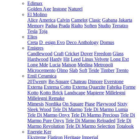
Edimax
Golden Age
Instone
Naturel
El Molino
Alice
America
Calvin
Camelot
Clasic
Gabana
Jakarta
Memory
Padua
Prada
Rialto
Soften
Studio
Terratzo
Tesla
Toja
Elios
Creta
D_esign Evo
Deco Anthology
Domus
Emigres
Candlewood
Craft
Cricket
Dover
Freedom
Glass
Hardwood
Hardy
Hit
Leed
Linus Velvete
Long Ext
Long Mde
Lucia
Maison
Medina
Metropoli
Microcemento
Olmo
Slab
Soft
Teide
Timber
Trento
Emil Ceramica
20Twenty
Be-Square
Chateau
Dimore
Everstone
Externa
Externa Cotto
Externa Quarzite
Fabrika
Forme
Kotto
Kotto Brick
Landscape
Mapierre
Millelegni
Millelegni Remake
Mimesis
Nordika
On Square
Piase
Playwood
Sixty
Sleek Wood
Tele Di Marmo
Tele Di Marmo Lumia
Tele Di Marmo Onyx
Tele Di Marmo Precious
Tele Di
Marmo Pure Onyx
Tele Di Marmo Reloaded
Tele Di
Marmo Revolution
Tele Di Marmo Selection
Totalook
Energie Ker
Ekxtreme
Flatiron
Heritage
Imperial