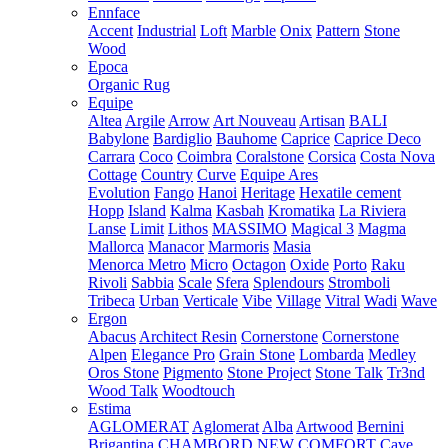
Ennface
Accent
Industrial
Loft
Marble
Onix
Pattern
Stone
Wood
Epoca
Organic Rug
Equipe
Altea
Argile
Arrow
Art Nouveau
Artisan
BALI
Babylone
Bardiglio
Bauhome
Caprice
Caprice Deco
Carrara
Coco
Coimbra
Coralstone
Corsica
Costa Nova
Cottage
Country
Curve
Equipe Ares
Evolution
Fango
Hanoi
Heritage
Hexatile cement
Hopp
Island
Kalma
Kasbah
Kromatika
La Riviera
Lanse
Limit
Lithos
MASSIMO
Magical 3
Magma
Mallorca
Manacor
Marmoris
Masia
Menorca
Metro
Micro
Octagon
Oxide
Porto
Raku
Rivoli
Sabbia
Scale
Sfera
Splendours
Stromboli
Tribeca
Urban
Verticale
Vibe
Village
Vitral
Wadi
Wave
Ergon
Abacus
Architect Resin
Cornerstone
Cornerstone
Alpen
Elegance Pro
Grain Stone
Lombarda
Medley
Oros Stone
Pigmento
Stone Project
Stone Talk
Tr3nd
Wood Talk
Woodtouch
Estima
AGLOMERAT
Aglomerat
Alba
Artwood
Bernini
Brigantina
CHAMBORD NEW
COMFORT
Cave