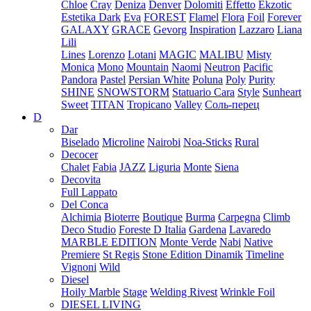
Chloe
Cray
Deniza
Denver
Dolomiti
Effetto
Ekzotic
Estetika Dark
Eva
FOREST
Flamel
Flora
Foil
Forever
GALAXY
GRACE
Gevorg
Inspiration
Lazzaro
Liana
Lili
Lines
Lorenzo
Lotani
MAGIC
MALIBU
Misty
Monica
Mono
Mountain
Naomi
Neutron
Pacific
Pandora
Pastel
Persian White
Poluna
Poly
Purity
SHINE
SNOWSTORM
Statuario Cara
Style
Sunheart
Sweet
TITAN
Tropicano
Valley
Соль-перец
D
Dar
Biselado
Microline
Nairobi
Noa-Sticks
Rural
Decocer
Chalet
Fabia
JAZZ
Liguria
Monte
Siena
Decovita
Full Lappato
Del Conca
Alchimia
Bioterre
Boutique
Burma
Carpegna
Climb
Deco Studio
Foreste D Italia
Gardena
Lavaredo
MARBLE EDITION
Monte Verde
Nabi
Native
Premiere
St Regis
Stone Edition Dinamik
Timeline
Vignoni
Wild
Diesel
Hoily Marble
Stage
Welding Rivest
Wrinkle Foil
DIESEL LIVING