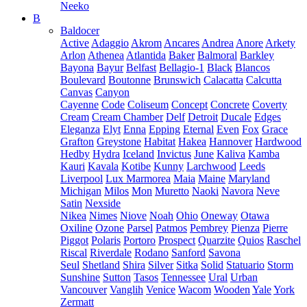
Neeko
B
Baldocer
Active
Adaggio
Akrom
Ancares
Andrea
Anore
Arkety
Arlon
Athenea
Atlantida
Baker
Balmoral
Barkley
Bayona
Bayur
Belfast
Bellagio-1
Black
Blancos
Boulevard
Boutonne
Brunswich
Calacatta
Calcutta
Canvas
Canyon
Cayenne
Code
Coliseum
Concept
Concrete
Coverty
Cream
Cream Chamber
Delf
Detroit
Ducale
Edges
Eleganza
Elyt
Enna
Epping
Eternal
Even
Fox
Grace
Grafton
Greystone
Habitat
Hakea
Hannover
Hardwood
Hedby
Hydra
Iceland
Invictus
June
Kaliva
Kamba
Kauri
Kavala
Kotibe
Kunny
Larchwood
Leeds
Liverpool
Lux Marmorea
Maia
Maine
Maryland
Michigan
Milos
Mon
Muretto
Naoki
Navora
Neve
Satin
Nexside
Nikea
Nimes
Niove
Noah
Ohio
Oneway
Otawa
Oxiline
Ozone
Parsel
Patmos
Pembrey
Pienza
Pierre
Piggot
Polaris
Portoro
Prospect
Quarzite
Quios
Raschel
Riscal
Riverdale
Rodano
Sanford
Savona
Seul
Shetland
Shira
Silver
Sitka
Solid
Statuario
Storm
Sunshine
Sutton
Tasos
Tennessee
Ural
Urban
Vancouver
Vanglih
Venice
Wacom
Wooden
Yale
York
Zermatt