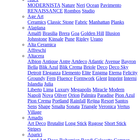
MODERNISTA
Nature
Neri
Ocean
Pavimento
RENAISSANCE
Rombos
Studio
Age Art
Ceramics
Classic Stone
Fabric
Manhattan
Planks
Alaplana
Amalfi
Brasilia
Brera
Goa
Golden Hill
Illusion
Johnstone
Kinsale
Pune
Ripley
Urano
Alta Ceramica
Affreschi
Altacera
Albion
Antique
Antre
Artdeco
Atlantic
Avenue
Bayron
Bella
Blik Azul
Blik Crema
Briole
Deco
Deco Sky
Detroit
Eleganza
Elemento
Elite
Enigma
Eterna
Felicity
Groundy
Fern
Fluence
Formwork
Glent
Imprint
Interni
Islandia
Julia
Liberto
Lima
Luxury
Megapolis
Miracle
Modern
Napoli
Nova
Oliver
Orion
Palmira
Paradise
Pion Azul
Pion Crema
Portland
Rainfall
Rejina
Resort
Santos
Sens
Shape
Smalta
Sonata
Triangle
Veronica
Vertus
Village
Amadis
Art Deco
Brutalist
Long Stick
Rugose
Short Stick
Stripes
Aparici