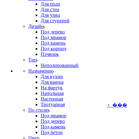
Для пола
Для стен
Для улиц
Для ступеней
Дизайн
Под дерево
Под мрамор
Под камень
Под кирпич
Пэчворк
Тип
Неполированный
Назначение
Для кухни
Для ванны
На фартук
Напольная
Настенная
Тротуарная
+ ���
По стилю
Под мрамор
Под дерево
Под камень
Под бетон
Цвет