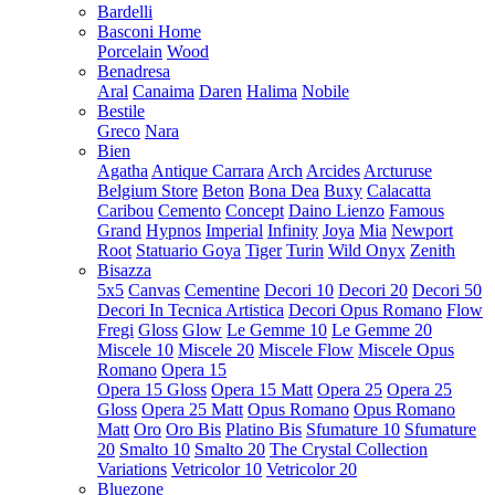
Bardelli
Basconi Home
Porcelain
Wood
Benadresa
Aral
Canaima
Daren
Halima
Nobile
Bestile
Greco
Nara
Bien
Agatha
Antique Carrara
Arch
Arcides
Arcturuse
Belgium Store
Beton
Bona Dea
Buxy
Calacatta
Caribou
Cemento
Concept
Daino Lienzo
Famous
Grand
Hypnos
Imperial
Infinity
Joya
Mia
Newport
Root
Statuario Goya
Tiger
Turin
Wild Onyx
Zenith
Bisazza
5x5
Canvas
Cementine
Decori 10
Decori 20
Decori 50
Decori In Tecnica Artistica
Decori Opus Romano
Flow
Fregi
Gloss
Glow
Le Gemme 10
Le Gemme 20
Miscele 10
Miscele 20
Miscele Flow
Miscele Opus
Romano
Opera 15
Opera 15 Gloss
Opera 15 Matt
Opera 25
Opera 25
Gloss
Opera 25 Matt
Opus Romano
Opus Romano
Matt
Oro
Oro Bis
Platino Bis
Sfumature 10
Sfumature
20
Smalto 10
Smalto 20
The Crystal Collection
Variations
Vetricolor 10
Vetricolor 20
Bluezone