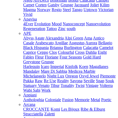
Aged
Art-Deco
Bohemian
Bondi
Calacatta
Camper
Carpet
Corten
Gatsby
Grunge
Jacquard
Joliet
Kilim
Magma
Norway
Regio
Steel
Tango
Uptown
Victorian
Vivid
Apavisa
4Ever
Evolution
Mood
Nanoconcept
Nanoevolution
Regeneration
Tattoo
Zinc
south
APE
Abyss
Agate
Alexandria
Alpi Green
Ama
Antico
Casale
Arabescato
Argillae
Augustus
Aurora
Bellagio
Black Hispania
Brianna
Burlington
Calacatta
Camelot
Caprice
Ceppo
Clos
Colourful
Cross
Dahlia
Eight
Fables
Fleur
Floriane
Four Seasons
Gold Hard
Greystone
Grunge
Harlequin
Icaro
Imperial
Kinfolk
Koen
Magallanes
Mandalay
Mare Di Sabbia
Medicea Marble
Michelangelo
Night Lux
Oregon
Oxyd Jewel
Piemonte
Pukka
Raw
Re Use
Reality
Savona
Seville
Snap
Souk
Statuary Venato
Tibur
Tonality
Twist
Vintage
Volterra
Wabi Sabi
Work
Appiani
Anthologhia
Coloniale
Fusion
Memorie
Metal
Poetic
Arcana
CROCCANTE
Komi
Les Bijoux
Ribe & Elburg
Stracciatella
Zaletti