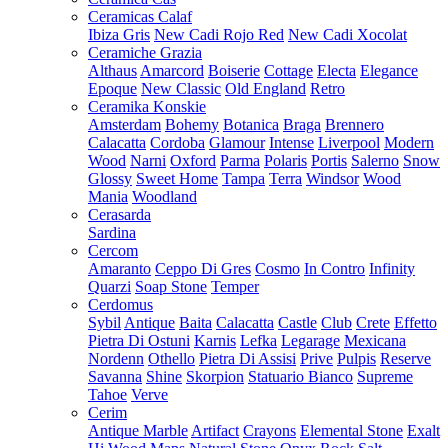
Ceramicas Calaf
Ibiza Gris
New Cadi Rojo Red
New Cadi Xocolat
Ceramiche Grazia
Althaus
Amarcord
Boiserie
Cottage
Electa
Elegance
Epoque
New Classic
Old England
Retro
Ceramika Konskie
Amsterdam
Bohemy
Botanica
Braga
Brennero
Calacatta
Cordoba
Glamour
Intense
Liverpool
Modern
Wood
Narni
Oxford
Parma
Polaris
Portis
Salerno
Snow
Glossy
Sweet Home
Tampa
Terra
Windsor
Wood
Mania
Woodland
Cerasarda
Sardina
Cercom
Amaranto
Ceppo Di Gres
Cosmo
In Contro
Infinity
Quarzi
Soap Stone
Temper
Cerdomus
Sybil
Antique
Baita
Calacatta
Castle
Club
Crete
Effetto
Pietra Di Ostuni
Karnis
Lefka
Legarage
Mexicana
Nordenn
Othello
Pietra Di Assisi
Prive
Pulpis
Reserve
Savanna
Shine
Skorpion
Statuario Bianco
Supreme
Tahoe
Verve
Cerim
Antique Marble
Artifact
Crayons
Elemental Stone
Exalt