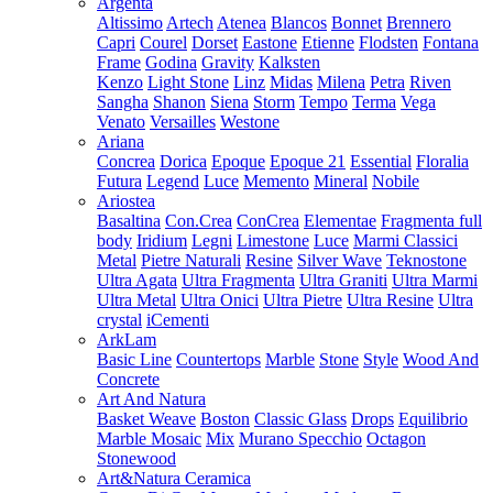
Argenta
Altissimo
Artech
Atenea
Blancos
Bonnet
Brennero
Capri
Courel
Dorset
Eastone
Etienne
Flodsten
Fontana
Frame
Godina
Gravity
Kalksten
Kenzo
Light Stone
Linz
Midas
Milena
Petra
Riven
Sangha
Shanon
Siena
Storm
Tempo
Terma
Vega
Venato
Versailles
Westone
Ariana
Concrea
Dorica
Epoque
Epoque 21
Essential
Floralia
Futura
Legend
Luce
Memento
Mineral
Nobile
Ariostea
Basaltina
Con.Crea
ConCrea
Elementae
Fragmenta full
body
Iridium
Legni
Limestone
Luce
Marmi Classici
Metal
Pietre Naturali
Resine
Silver Wave
Teknostone
Ultra Agata
Ultra Fragmenta
Ultra Graniti
Ultra Marmi
Ultra Metal
Ultra Onici
Ultra Pietre
Ultra Resine
Ultra
crystal
iCementi
ArkLam
Basic Line
Countertops
Marble
Stone
Style
Wood And
Concrete
Art And Natura
Basket Weave
Boston
Classic Glass
Drops
Equilibrio
Marble Mosaic
Mix
Murano Specchio
Octagon
Stonewood
Art&Natura Ceramica