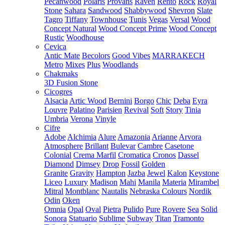
Pecanwood
Polaris
Provans
Raven
Rento
Rock
Royal
Stone
Sahara
Sandwood
Shabbywood
Shevron
Slate
Tagro
Tiffany
Townhouse
Tunis
Vegas
Versal
Wood
Concept Natural
Wood Concept Prime
Wood Concept
Rustic
Woodhouse
Cevica
Antic Mate
Becolors
Good Vibes
MARRAKECH
Metro
Mixes
Plus
Woodlands
Chakmaks
3D Fusion Stone
Cicogres
Alsacia
Artic Wood
Bernini
Borgo
Chic
Deba
Eyra
Louvre
Palatino
Parisien
Revival
Soft
Story
Tinia
Umbria
Verona
Vinyle
Cifre
Adobe
Alchimia
Alure
Amazonia
Arianne
Arvora
Atmosphere
Brillant
Bulevar
Cambre
Casetone
Colonial
Crema Marfil
Cromatica
Cronos
Dassel
Diamond
Dimsey
Drop
Fossil
Golden
Granite
Gravity
Hampton
Jazba
Jewel
Kalon
Keystone
Liceo
Luxury
Madison
Mahi
Manila
Materia
Mirambel
Mitral
Montblanc
Nautalis
Nebraska Colours
Nordik
Odin
Oken
Omnia
Opal
Oval
Pietra
Pulido
Pure
Rovere
Sea
Solid
Sonora
Statuario
Sublime
Subway
Titan
Tramonto