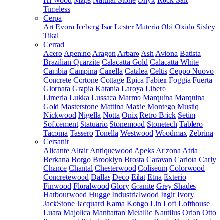
Hi Wood
Maps
Natural Stone
Onyx
Rock Salt
Timeless
Cerpa
Art
Evora
Iceberg
Isar
Lester
Materia
Obi
Oxido
Sisley
Tikal
Cerrad
Acero
Apenino
Aragon
Arbaro
Ash
Aviona
Batista
Brazilian Quarzite
Calacatta Gold
Calacatta White
Cambia
Campina
Canella
Catalea
Celtis
Ceppo Nuovo
Concrete
Cortone
Cottage
Epica
Fabien
Foggia
Fuerta
Giornata
Grapia
Katania
Laroya
Libero
Limeria
Lukka
Lussaca
Marmo
Marquina
Marquina
Gold
Masterstone
Mattina
Maxie
Montego
Mustiq
Nickwood
Nigella
Notta
Onix
Retro Brick
Setim
Softcement
Statuario
Stonemood
Stonetech
Tablero
Tacoma
Tassero
Tonella
Westwood
Woodmax
Zebrina
Cersanit
Alicante
Altair
Antiquewood
Apeks
Arizona
Atria
Berkana
Borgo
Brooklyn
Brosta
Caravan
Cariota
Carly
Chance
Chantal
Chesterwood
Coliseum
Colorwood
Concretewood
Dallas
Deco
Eilat
Etna
Exterio
Finwood
Floralwood
Glory
Granite
Grey Shades
Harbourwood
Hugge
Industrialwood
Ingir
Ivory
JackStone
Jacquard
Kama
Kongo
Lin
Loft
Lofthouse
Luara
Majolica
Manhattan
Metallic
Nautilus
Orion
Otto