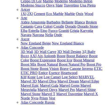
Ceppo Di Gre
Marmo
Moderno
Moderno Beton
Moderno Stucco
Onyx
Slate
Travertino
Una Pietra
Artcer
1Xl
2Xl
Cement
Eco Marble
Marble
Onix
Wood
Arte
Aldea
Amazonia
Barbados
Bellante
Blanca
Broken
Castanio
Cava
Colori
Coralle
Dorado
Dorado Stone
Elba
Estrella
Etno
Fuoco
Graniti
Grigia
Karyntia
Navara
Navona
Nella
Onde
Ascot
New England Beige
New England Bianco
Atlas Concorde
3D Wall
3D Wall Carve
3D Wall Design
3Д Вайт
Волл
AXI
Aix
Aplomb
Boost
Boost Balance
Boost
Color
Boost Expression
Boost Icor
Boost Mineral
Boost Mix
Boost Natural
Boost Natural Pro
Boost Pro
Boost Stone
Boost Vision
Brave
Canone Inverso
ETIC
ETIC PRO
Entice
Exence
Heartwood
Klif
Kone
Log
Log Cansei
Log Select
MARVEL
Marvel 3D
Marvel Diva
Marvel Dream
Marvel Edge
Marvel Epic
Marvel Gala
Marvel Gems
Marvel
Meraviglia
Marvel Onyx
Marvel Pro
Marvel Shine
Marvel Stone
Marvel T
Marvel Travertine
Marvel X
Norde
Nyra
Prism
Vest
Atlas Concorde Russia