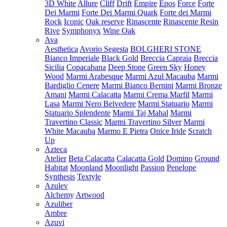
3D White
Allure
Cliff
Drift
Empire
Epos
Force
Forte
Dei Marmi
Forte Dei Marmi Quark
Forte dei Marmi
Rock
Iconic
Oak reserve
Rinascente
Rinascente Resin
Rive
Symphonyx
Wine Oak
Ava
Aesthetica
Avorio Segesta
BOLGHERI STONE
Bianco Imperiale
Black Gold
Breccia Capraia
Breccia
Sicilia
Copacabana
Deep Stone
Green Sky
Honey
Wood
Marmi Arabesque
Marmi Azul Macauba
Marmi
Bardiglio Cenere
Marmi Bianco Bernini
Marmi Bronze
Amani
Marmi Calacatta
Marmi Crema Marfil
Marmi
Lasa
Marmi Nero Belvedere
Marmi Statuario
Marmi
Statuario Splendente
Marmi Taj Mahal
Marmi
Travertino Classic
Marmi Travertino Silver
Marmi
White Macauba
Marmo E Pietra
Onice Iride
Scratch
Up
Azteca
Atelier
Beta Calacatta
Calacatta Gold
Domino
Ground
Habitat
Moonland
Moonlight
Passion
Penelope
Synthesis
Textyle
Azulev
Alchemy
Artwood
Azuliber
Ambre
Azuvi