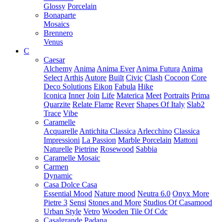
Glossy
Porcelain
Bonaparte
Mosaics
Brennero
Venus
C
Caesar
Alchemy
Anima
Anima Ever
Anima Futura
Anima
Select
Arthis
Autore
Built
Civic
Clash
Cocoon
Core
Deco Solutions
Eikon
Fabula
Hike
Iconica
Inner
Join
Life
Materica
Meet
Portraits
Prima
Quarzite
Relate Flame
Rever
Shapes Of Italy
Slab2
Trace
Vibe
Caramelle
Acquarelle
Antichita Classica
Arlecchino
Classica
Impressioni
La Passion
Marble Porcelain
Mattoni
Naturelle
Pietrine
Rosewood
Sabbia
Caramelle Mosaic
Carmen
Dynamic
Casa Dolce Casa
Essential Mood
Nature mood
Neutra 6.0
Onyx More
Pietre 3
Sensi
Stones and More
Studios Of Casamood
Urban Style
Vetro
Wooden Tile Of Cdc
Casalgrande Padana