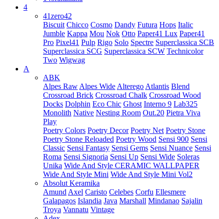
4
41zero42
Biscuit
Chicco
Cosmo
Dandy
Futura
Hops
Italic
Jumble
Kappa
Mou
Nok
Otto
Paper41 Lux
Paper41
Pro
Pixel41
Pulp
Rigo
Solo
Spectre
Superclassica SCB
Superclassica SCG
Superclassica SCW
Technicolor
Two
Wigwag
A
ABK
Alpes Raw
Alpes Wide
Alterego
Atlantis
Blend
Crossroad Brick
Crossroad Chalk
Crossroad Wood
Docks
Dolphin
Eco Chic
Ghost
Interno 9
Lab325
Monolith
Native
Nesting Room
Out.20
Pietra Viva
Play
Poetry Colors
Poetry Decor
Poetry Net
Poetry Stone
Poetry Stone Reloaded
Poetry Wood
Sensi 900
Sensi
Classic
Sensi Fantasy
Sensi Gems
Sensi Nuance
Sensi
Roma
Sensi Signoria
Sensi Up
Sensi Wide
Soleras
Unika
Wide And Style CERAMIC WALLPAPER
Wide And Style Mini
Wide And Style Mini Vol2
Absolut Keramika
Amund
Axel
Caristo
Celebes
Corfu
Ellesmere
Galapagos
Islandia
Java
Marshall
Mindanao
Sajalin
Troya
Vannatu
Vintage
Adex