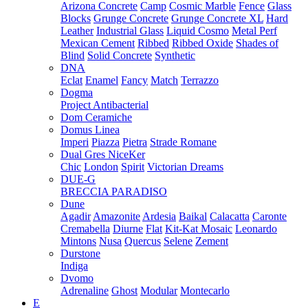
Arizona Concrete
Camp
Cosmic Marble
Fence
Glass
Blocks
Grunge Concrete
Grunge Concrete XL
Hard
Leather
Industrial Glass
Liquid Cosmo
Metal Perf
Mexican Cement
Ribbed
Ribbed Oxide
Shades of
Blind
Solid Concrete
Synthetic
DNA
Eclat
Enamel
Fancy
Match
Terrazzo
Dogma
Project Antibacterial
Dom Ceramiche
Domus Linea
Imperi
Piazza
Pietra
Strade Romane
Dual Gres NiceKer
Chic
London
Spirit
Victorian Dreams
DUE-G
BRECCIA PARADISO
Dune
Agadir
Amazonite
Ardesia
Baikal
Calacatta
Caronte
Cremabella
Diurne
Flat
Kit-Kat Mosaic
Leonardo
Mintons
Nusa
Quercus
Selene
Zement
Durstone
Indiga
Dvomo
Adrenaline
Ghost
Modular
Montecarlo
E