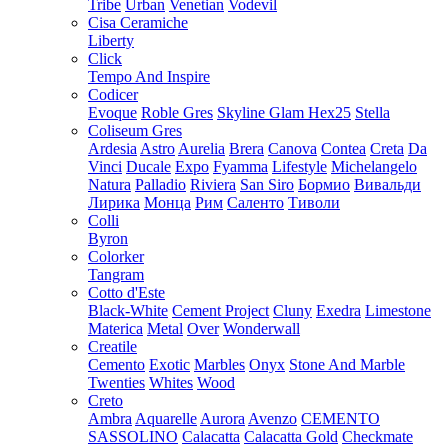
Tribe
Urban
Venetian
Vodevil
Cisa Ceramiche
Liberty
Click
Tempo And Inspire
Codicer
Evoque
Roble Gres
Skyline Glam Hex25
Stella
Coliseum Gres
Ardesia
Astro
Aurelia
Brera
Canova
Contea
Creta
Da
Vinci
Ducale
Expo
Fyamma
Lifestyle
Michelangelo
Natura
Palladio
Riviera
San Siro
Бормио
Вивальди
Лирика
Монца
Рим
Саленто
Тиволи
Colli
Byron
Colorker
Tangram
Cotto d'Este
Black-White
Cement Project
Cluny
Exedra
Limestone
Materica
Metal
Over
Wonderwall
Creatile
Cemento
Exotic
Marbles
Onyx
Stone And Marble
Twenties
Whites
Wood
Creto
Ambra
Aquarelle
Aurora
Avenzo
CEMENTO
SASSOLINO
Calacatta
Calacatta Gold
Checkmate