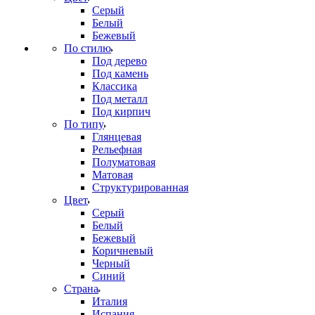
Серый
Белый
Бежевый
По стилю
Под дерево
Под камень
Классика
Под металл
Под кирпич
По типу
Глянцевая
Рельефная
Полуматовая
Матовая
Структурированная
Цвет
Серый
Белый
Бежевый
Коричневый
Черный
Синий
Страна
Италия
Испания