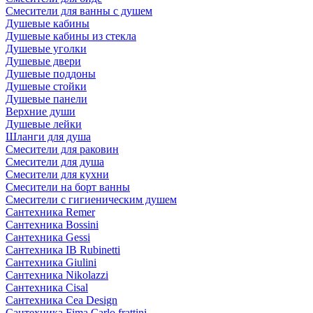
Смесители для ванны с душем
Душевые кабины
Душевые кабины из стекла
Душевые уголки
Душевые двери
Душевые поддоны
Душевые стойки
Душевые панели
Верхние души
Душевые лейки
Шланги для душа
Смесители для раковин
Смесители для душа
Смесители для кухни
Смесители на борт ванны
Смесители с гигиеническим душем
Сантехника Remer
Сантехника Bossini
Сантехника Gessi
Сантехника IB Rubinetti
Сантехника Giulini
Сантехника Nikolazzi
Сантехника Cisal
Сантехника Cea Design
Сантехника Fima Carlo frattini