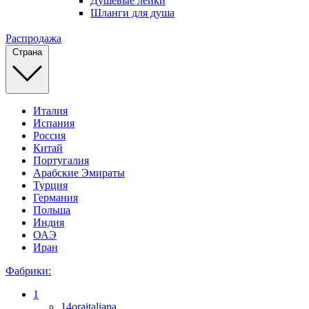
Душевые лейки
Шланги для душа
Распродажа
Страна
Италия
Испания
Россия
Китай
Португалия
Арабские Эмираты
Турция
Германия
Польша
Индия
ОАЭ
Иран
Фабрики:
1
14oraitaliana