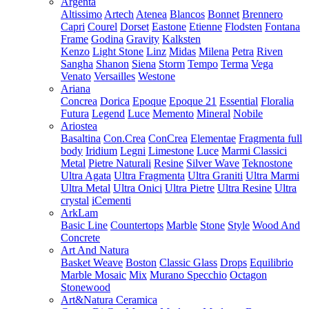
Argenta
Altissimo
Artech
Atenea
Blancos
Bonnet
Brennero
Capri
Courel
Dorset
Eastone
Etienne
Flodsten
Fontana
Frame
Godina
Gravity
Kalksten
Kenzo
Light Stone
Linz
Midas
Milena
Petra
Riven
Sangha
Shanon
Siena
Storm
Tempo
Terma
Vega
Venato
Versailles
Westone
Ariana
Concrea
Dorica
Epoque
Epoque 21
Essential
Floralia
Futura
Legend
Luce
Memento
Mineral
Nobile
Ariostea
Basaltina
Con.Crea
ConCrea
Elementae
Fragmenta full
body
Iridium
Legni
Limestone
Luce
Marmi Classici
Metal
Pietre Naturali
Resine
Silver Wave
Teknostone
Ultra Agata
Ultra Fragmenta
Ultra Graniti
Ultra Marmi
Ultra Metal
Ultra Onici
Ultra Pietre
Ultra Resine
Ultra
crystal
iCementi
ArkLam
Basic Line
Countertops
Marble
Stone
Style
Wood And
Concrete
Art And Natura
Basket Weave
Boston
Classic Glass
Drops
Equilibrio
Marble Mosaic
Mix
Murano Specchio
Octagon
Stonewood
Art&Natura Ceramica