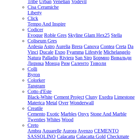
Tribe
Urban
Venetian
Vodevil
Cisa Ceramiche
Liberty
Click
Tempo And Inspire
Codicer
Evoque
Roble Gres
Skyline Glam Hex25
Stella
Coliseum Gres
Ardesia
Astro
Aurelia
Brera
Canova
Contea
Creta
Da
Vinci
Ducale
Expo
Fyamma
Lifestyle
Michelangelo
Natura
Palladio
Riviera
San Siro
Бормио
Вивальди
Лирика
Монца
Рим
Саленто
Тиволи
Colli
Byron
Colorker
Tangram
Cotto d'Este
Black-White
Cement Project
Cluny
Exedra
Limestone
Materica
Metal
Over
Wonderwall
Creatile
Cemento
Exotic
Marbles
Onyx
Stone And Marble
Twenties
Whites
Wood
Creto
Ambra
Aquarelle
Aurora
Avenzo
CEMENTO
SASSOLINO
Calacatta
Calacatta Gold
Checkmate