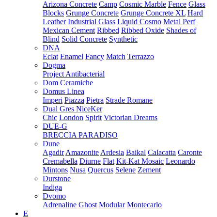
Arizona Concrete
Camp
Cosmic Marble
Fence
Glass
Blocks
Grunge Concrete
Grunge Concrete XL
Hard
Leather
Industrial Glass
Liquid Cosmo
Metal Perf
Mexican Cement
Ribbed
Ribbed Oxide
Shades of
Blind
Solid Concrete
Synthetic
DNA
Eclat
Enamel
Fancy
Match
Terrazzo
Dogma
Project Antibacterial
Dom Ceramiche
Domus Linea
Imperi
Piazza
Pietra
Strade Romane
Dual Gres NiceKer
Chic
London
Spirit
Victorian Dreams
DUE-G
BRECCIA PARADISO
Dune
Agadir
Amazonite
Ardesia
Baikal
Calacatta
Caronte
Cremabella
Diurne
Flat
Kit-Kat Mosaic
Leonardo
Mintons
Nusa
Quercus
Selene
Zement
Durstone
Indiga
Dvomo
Adrenaline
Ghost
Modular
Montecarlo
E