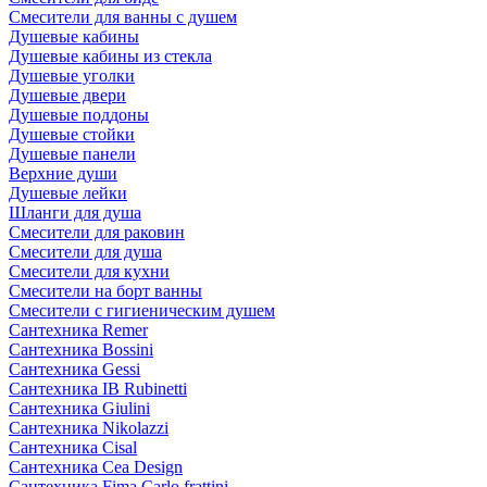
Смесители для ванны с душем
Душевые кабины
Душевые кабины из стекла
Душевые уголки
Душевые двери
Душевые поддоны
Душевые стойки
Душевые панели
Верхние души
Душевые лейки
Шланги для душа
Смесители для раковин
Смесители для душа
Смесители для кухни
Смесители на борт ванны
Смесители с гигиеническим душем
Сантехника Remer
Сантехника Bossini
Сантехника Gessi
Сантехника IB Rubinetti
Сантехника Giulini
Сантехника Nikolazzi
Сантехника Cisal
Сантехника Cea Design
Сантехника Fima Carlo frattini