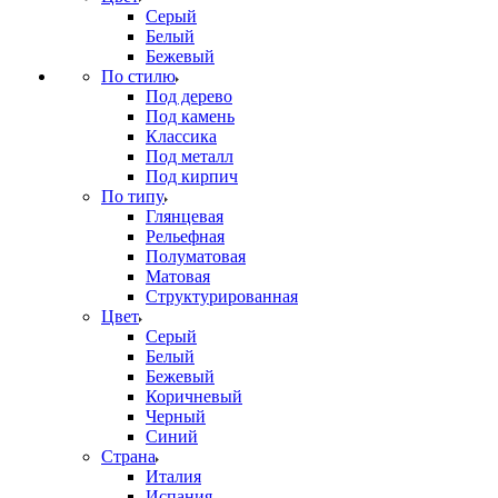
Серый
Белый
Бежевый
По стилю
Под дерево
Под камень
Классика
Под металл
Под кирпич
По типу
Глянцевая
Рельефная
Полуматовая
Матовая
Структурированная
Цвет
Серый
Белый
Бежевый
Коричневый
Черный
Синий
Страна
Италия
Испания