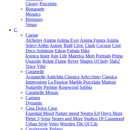
Glossy
Porcelain
Bonaparte
Mosaics
Brennero
Venus
C
Caesar
Alchemy
Anima
Anima Ever
Anima Futura
Anima
Select
Arthis
Autore
Built
Civic
Clash
Cocoon
Core
Deco Solutions
Eikon
Fabula
Hike
Iconica
Inner
Join
Life
Materica
Meet
Portraits
Prima
Quarzite
Relate Flame
Rever
Shapes Of Italy
Slab2
Trace
Vibe
Caramelle
Acquarelle
Antichita Classica
Arlecchino
Classica
Impressioni
La Passion
Marble Porcelain
Mattoni
Naturelle
Pietrine
Rosewood
Sabbia
Caramelle Mosaic
Carmen
Dynamic
Casa Dolce Casa
Essential Mood
Nature mood
Neutra 6.0
Onyx More
Pietre 3
Sensi
Stones and More
Studios Of Casamood
Urban Style
Vetro
Wooden Tile Of Cdc
Casalgrande Padana