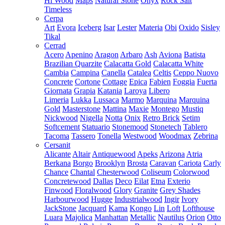
Hi Wood
Maps
Natural Stone
Onyx
Rock Salt
Timeless
Cerpa
Art
Evora
Iceberg
Isar
Lester
Materia
Obi
Oxido
Sisley
Tikal
Cerrad
Acero
Apenino
Aragon
Arbaro
Ash
Aviona
Batista
Brazilian Quarzite
Calacatta Gold
Calacatta White
Cambia
Campina
Canella
Catalea
Celtis
Ceppo Nuovo
Concrete
Cortone
Cottage
Epica
Fabien
Foggia
Fuerta
Giornata
Grapia
Katania
Laroya
Libero
Limeria
Lukka
Lussaca
Marmo
Marquina
Marquina
Gold
Masterstone
Mattina
Maxie
Montego
Mustiq
Nickwood
Nigella
Notta
Onix
Retro Brick
Setim
Softcement
Statuario
Stonemood
Stonetech
Tablero
Tacoma
Tassero
Tonella
Westwood
Woodmax
Zebrina
Cersanit
Alicante
Altair
Antiquewood
Apeks
Arizona
Atria
Berkana
Borgo
Brooklyn
Brosta
Caravan
Cariota
Carly
Chance
Chantal
Chesterwood
Coliseum
Colorwood
Concretewood
Dallas
Deco
Eilat
Etna
Exterio
Finwood
Floralwood
Glory
Granite
Grey Shades
Harbourwood
Hugge
Industrialwood
Ingir
Ivory
JackStone
Jacquard
Kama
Kongo
Lin
Loft
Lofthouse
Luara
Majolica
Manhattan
Metallic
Nautilus
Orion
Otto