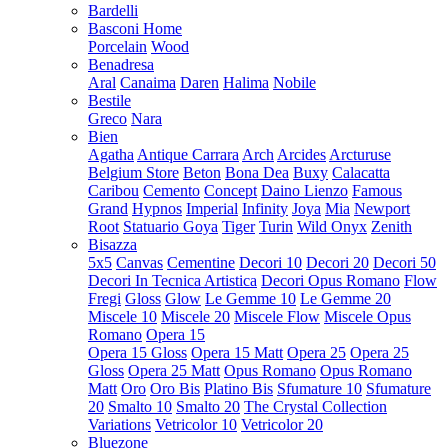
Bardelli
Basconi Home
Porcelain
Wood
Benadresa
Aral
Canaima
Daren
Halima
Nobile
Bestile
Greco
Nara
Bien
Agatha
Antique Carrara
Arch
Arcides
Arcturuse
Belgium Store
Beton
Bona Dea
Buxy
Calacatta
Caribou
Cemento
Concept
Daino Lienzo
Famous
Grand
Hypnos
Imperial
Infinity
Joya
Mia
Newport
Root
Statuario Goya
Tiger
Turin
Wild Onyx
Zenith
Bisazza
5x5
Canvas
Cementine
Decori 10
Decori 20
Decori 50
Decori In Tecnica Artistica
Decori Opus Romano
Flow
Fregi
Gloss
Glow
Le Gemme 10
Le Gemme 20
Miscele 10
Miscele 20
Miscele Flow
Miscele Opus
Romano
Opera 15
Opera 15 Gloss
Opera 15 Matt
Opera 25
Opera 25
Gloss
Opera 25 Matt
Opus Romano
Opus Romano
Matt
Oro
Oro Bis
Platino Bis
Sfumature 10
Sfumature
20
Smalto 10
Smalto 20
The Crystal Collection
Variations
Vetricolor 10
Vetricolor 20
Bluezone