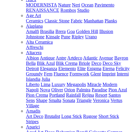
MODERNISTA
Nature
Neri
Ocean
Pavimento
RENAISSANCE
Rombos
Studio
Age Art
Ceramics
Classic Stone
Fabric
Manhattan
Planks
Alaplana
Amalfi
Brasilia
Brera
Goa
Golden Hill
Illusion
Johnstone
Kinsale
Pune
Ripley
Urano
Alta Ceramica
Affreschi
Altacera
Albion
Antique
Antre
Artdeco
Atlantic
Avenue
Bayron
Bella
Blik Azul
Blik Crema
Briole
Deco
Deco Sky
Detroit
Eleganza
Elemento
Elite
Enigma
Eterna
Felicity
Groundy
Fern
Fluence
Formwork
Glent
Imprint
Interni
Islandia
Julia
Liberto
Lima
Luxury
Megapolis
Miracle
Modern
Napoli
Nova
Oliver
Orion
Palmira
Paradise
Pion Azul
Pion Crema
Portland
Rainfall
Rejina
Resort
Santos
Sens
Shape
Smalta
Sonata
Triangle
Veronica
Vertus
Village
Amadis
Art Deco
Brutalist
Long Stick
Rugose
Short Stick
Stripes
Aparici