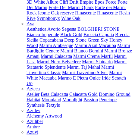
3D White
Allure
Cliff
Drift
Empire
Epos
Force
Forte
Dei Marmi
Forte Dei Marmi Quark
Forte dei Marmi
Rock
Iconic
Oak reserve
Rinascente
Rinascente Resin
Rive
Symphonyx
Wine Oak
Ava
Aesthetica
Avorio Segesta
BOLGHERI STONE
Bianco Imperiale
Black Gold
Breccia Capraia
Breccia
Sicilia
Copacabana
Deep Stone
Green Sky
Honey
Wood
Marmi Arabesque
Marmi Azul Macauba
Marmi
Bardiglio Cenere
Marmi Bianco Bernini
Marmi Bronze
Amani
Marmi Calacatta
Marmi Crema Marfil
Marmi
Lasa
Marmi Nero Belvedere
Marmi Statuario
Marmi
Statuario Splendente
Marmi Taj Mahal
Marmi
Travertino Classic
Marmi Travertino Silver
Marmi
White Macauba
Marmo E Pietra
Onice Iride
Scratch
Up
Azteca
Atelier
Beta Calacatta
Calacatta Gold
Domino
Ground
Habitat
Moonland
Moonlight
Passion
Penelope
Synthesis
Textyle
Azulev
Alchemy
Artwood
Azuliber
Ambre
Azuvi