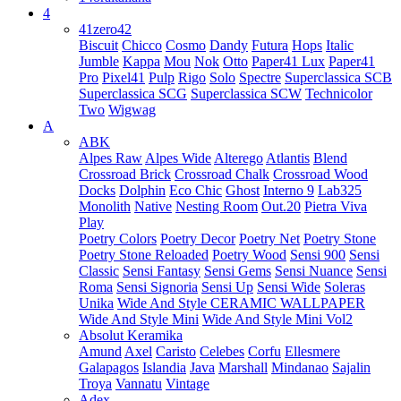
4
41zero42
Biscuit
Chicco
Cosmo
Dandy
Futura
Hops
Italic
Jumble
Kappa
Mou
Nok
Otto
Paper41 Lux
Paper41
Pro
Pixel41
Pulp
Rigo
Solo
Spectre
Superclassica SCB
Superclassica SCG
Superclassica SCW
Technicolor
Two
Wigwag
A
ABK
Alpes Raw
Alpes Wide
Alterego
Atlantis
Blend
Crossroad Brick
Crossroad Chalk
Crossroad Wood
Docks
Dolphin
Eco Chic
Ghost
Interno 9
Lab325
Monolith
Native
Nesting Room
Out.20
Pietra Viva
Play
Poetry Colors
Poetry Decor
Poetry Net
Poetry Stone
Poetry Stone Reloaded
Poetry Wood
Sensi 900
Sensi
Classic
Sensi Fantasy
Sensi Gems
Sensi Nuance
Sensi
Roma
Sensi Signoria
Sensi Up
Sensi Wide
Soleras
Unika
Wide And Style CERAMIC WALLPAPER
Wide And Style Mini
Wide And Style Mini Vol2
Absolut Keramika
Amund
Axel
Caristo
Celebes
Corfu
Ellesmere
Galapagos
Islandia
Java
Marshall
Mindanao
Sajalin
Troya
Vannatu
Vintage
Adex