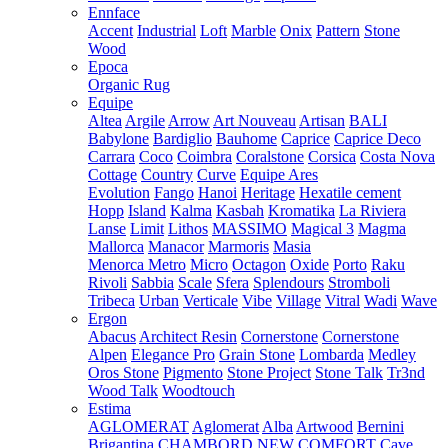
Ennface
Accent
Industrial
Loft
Marble
Onix
Pattern
Stone
Wood
Epoca
Organic Rug
Equipe
Altea
Argile
Arrow
Art Nouveau
Artisan
BALI
Babylone
Bardiglio
Bauhome
Caprice
Caprice Deco
Carrara
Coco
Coimbra
Coralstone
Corsica
Costa Nova
Cottage
Country
Curve
Equipe Ares
Evolution
Fango
Hanoi
Heritage
Hexatile cement
Hopp
Island
Kalma
Kasbah
Kromatika
La Riviera
Lanse
Limit
Lithos
MASSIMO
Magical 3
Magma
Mallorca
Manacor
Marmoris
Masia
Menorca
Metro
Micro
Octagon
Oxide
Porto
Raku
Rivoli
Sabbia
Scale
Sfera
Splendours
Stromboli
Tribeca
Urban
Verticale
Vibe
Village
Vitral
Wadi
Wave
Ergon
Abacus
Architect Resin
Cornerstone
Cornerstone
Alpen
Elegance Pro
Grain Stone
Lombarda
Medley
Oros Stone
Pigmento
Stone Project
Stone Talk
Tr3nd
Wood Talk
Woodtouch
Estima
AGLOMERAT
Aglomerat
Alba
Artwood
Bernini
Brigantina
CHAMBORD NEW
COMFORT
Cave