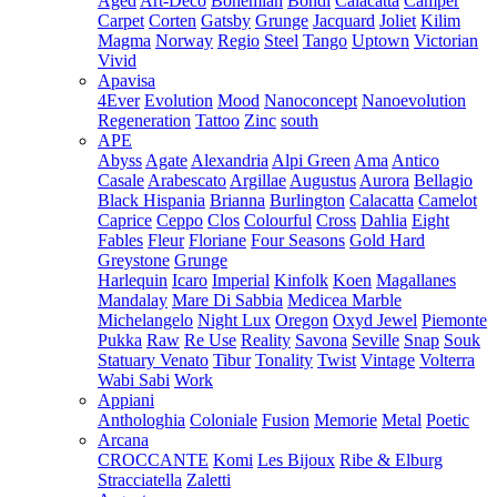
Aged
Art-Deco
Bohemian
Bondi
Calacatta
Camper
Carpet
Corten
Gatsby
Grunge
Jacquard
Joliet
Kilim
Magma
Norway
Regio
Steel
Tango
Uptown
Victorian
Vivid
Apavisa
4Ever
Evolution
Mood
Nanoconcept
Nanoevolution
Regeneration
Tattoo
Zinc
south
APE
Abyss
Agate
Alexandria
Alpi Green
Ama
Antico
Casale
Arabescato
Argillae
Augustus
Aurora
Bellagio
Black Hispania
Brianna
Burlington
Calacatta
Camelot
Caprice
Ceppo
Clos
Colourful
Cross
Dahlia
Eight
Fables
Fleur
Floriane
Four Seasons
Gold Hard
Greystone
Grunge
Harlequin
Icaro
Imperial
Kinfolk
Koen
Magallanes
Mandalay
Mare Di Sabbia
Medicea Marble
Michelangelo
Night Lux
Oregon
Oxyd Jewel
Piemonte
Pukka
Raw
Re Use
Reality
Savona
Seville
Snap
Souk
Statuary Venato
Tibur
Tonality
Twist
Vintage
Volterra
Wabi Sabi
Work
Appiani
Anthologhia
Coloniale
Fusion
Memorie
Metal
Poetic
Arcana
CROCCANTE
Komi
Les Bijoux
Ribe & Elburg
Stracciatella
Zaletti