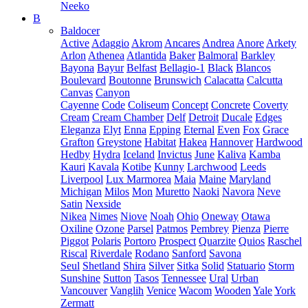
Neeko
B
Baldocer
Active
Adaggio
Akrom
Ancares
Andrea
Anore
Arkety
Arlon
Athenea
Atlantida
Baker
Balmoral
Barkley
Bayona
Bayur
Belfast
Bellagio-1
Black
Blancos
Boulevard
Boutonne
Brunswich
Calacatta
Calcutta
Canvas
Canyon
Cayenne
Code
Coliseum
Concept
Concrete
Coverty
Cream
Cream Chamber
Delf
Detroit
Ducale
Edges
Eleganza
Elyt
Enna
Epping
Eternal
Even
Fox
Grace
Grafton
Greystone
Habitat
Hakea
Hannover
Hardwood
Hedby
Hydra
Iceland
Invictus
June
Kaliva
Kamba
Kauri
Kavala
Kotibe
Kunny
Larchwood
Leeds
Liverpool
Lux Marmorea
Maia
Maine
Maryland
Michigan
Milos
Mon
Muretto
Naoki
Navora
Neve
Satin
Nexside
Nikea
Nimes
Niove
Noah
Ohio
Oneway
Otawa
Oxiline
Ozone
Parsel
Patmos
Pembrey
Pienza
Pierre
Piggot
Polaris
Portoro
Prospect
Quarzite
Quios
Raschel
Riscal
Riverdale
Rodano
Sanford
Savona
Seul
Shetland
Shira
Silver
Sitka
Solid
Statuario
Storm
Sunshine
Sutton
Tasos
Tennessee
Ural
Urban
Vancouver
Vanglih
Venice
Wacom
Wooden
Yale
York
Zermatt