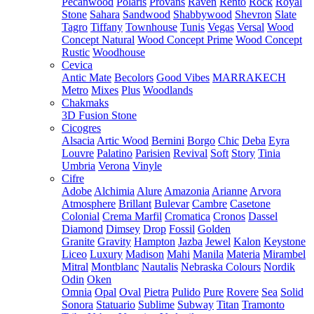
Pecanwood
Polaris
Provans
Raven
Rento
Rock
Royal
Stone
Sahara
Sandwood
Shabbywood
Shevron
Slate
Tagro
Tiffany
Townhouse
Tunis
Vegas
Versal
Wood
Concept Natural
Wood Concept Prime
Wood Concept
Rustic
Woodhouse
Cevica
Antic Mate
Becolors
Good Vibes
MARRAKECH
Metro
Mixes
Plus
Woodlands
Chakmaks
3D Fusion Stone
Cicogres
Alsacia
Artic Wood
Bernini
Borgo
Chic
Deba
Eyra
Louvre
Palatino
Parisien
Revival
Soft
Story
Tinia
Umbria
Verona
Vinyle
Cifre
Adobe
Alchimia
Alure
Amazonia
Arianne
Arvora
Atmosphere
Brillant
Bulevar
Cambre
Casetone
Colonial
Crema Marfil
Cromatica
Cronos
Dassel
Diamond
Dimsey
Drop
Fossil
Golden
Granite
Gravity
Hampton
Jazba
Jewel
Kalon
Keystone
Liceo
Luxury
Madison
Mahi
Manila
Materia
Mirambel
Mitral
Montblanc
Nautalis
Nebraska Colours
Nordik
Odin
Oken
Omnia
Opal
Oval
Pietra
Pulido
Pure
Rovere
Sea
Solid
Sonora
Statuario
Sublime
Subway
Titan
Tramonto