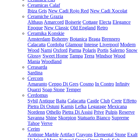
Ceramicas Calaf
Ibiza Gris
New Cadi Rojo Red
New Cadi Xocolat
Ceramiche Grazia
Althaus
Amarcord
Boiserie
Cottage
Electa
Elegance
Epoque
New Classic
Old England
Retro
Ceramika Konskie
Amsterdam
Bohemy
Botanica
Braga
Brennero
Calacatta
Cordoba
Glamour
Intense
Liverpool
Modern
Wood
Narni
Oxford
Parma
Polaris
Portis
Salerno
Snow
Glossy
Sweet Home
Tampa
Terra
Windsor
Wood
Mania
Woodland
Cerasarda
Sardina
Cercom
Amaranto
Ceppo Di Gres
Cosmo
In Contro
Infinity
Quarzi
Soap Stone
Temper
Cerdomus
Sybil
Antique
Baita
Calacatta
Castle
Club
Crete
Effetto
Pietra Di Ostuni
Karnis
Lefka
Legarage
Mexicana
Nordenn
Othello
Pietra Di Assisi
Prive
Pulpis
Reserve
Savanna
Shine
Skorpion
Statuario Bianco
Supreme
Tahoe
Verve
Cerim
Antique Marble
Artifact
Crayons
Elemental Stone
Exalt