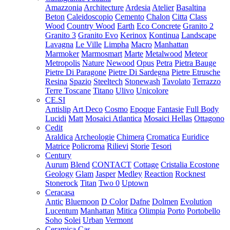
Amazzonia
Architecture
Ardesia
Atelier
Basaltina
Beton
Caleidoscopio
Cemento
Chalon
Citta
Class
Wood
Country Wood
Earth
Eco Concrete
Granito 2
Granito 3
Granito Evo
Kerinox
Kontinua
Landscape
Lavagna
Le Ville
Limpha
Macro
Manhattan
Marmoker
Marmosmart
Marte
Metalwood
Meteor
Metropolis
Nature
Newood
Opus
Petra
Pietra Bauge
Pietre Di Paragone
Pietre Di Sardegna
Pietre Etrusche
Resina
Spazio
Steeltech
Stonewash
Tavolato
Terrazzo
Terre Toscane
Titano
Ulivo
Unicolore
CE.SI
Antislip
Art Deco
Cosmo
Epoque
Fantasie
Full Body
Lucidi
Matt
Mosaici Atlantica
Mosaici Hellas
Ottagono
Cedit
Araldica
Archeologie
Chimera
Cromatica
Euridice
Matrice
Policroma
Rilievi
Storie
Tesori
Century
Aurum
Blend
CONTACT
Cottage
Cristalia
Ecostone
Geology
Glam
Jasper
Medley
Reaction
Rocknest
Stonerock
Titan
Two 0
Uptown
Ceracasa
Antic
Bluemoon
D Color
Dafne
Dolmen
Evolution
Lucentum
Manhattan
Mitica
Olimpia
Porto
Portobello
Soho
Solei
Urban
Vermont
Ceramica Cas