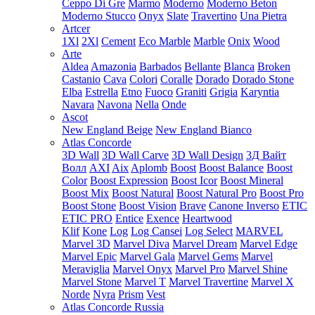
Ceppo Di Gre
Marmo
Moderno
Moderno Beton
Moderno Stucco
Onyx
Slate
Travertino
Una Pietra
Artcer
1Xl
2Xl
Cement
Eco Marble
Marble
Onix
Wood
Arte
Aldea
Amazonia
Barbados
Bellante
Blanca
Broken
Castanio
Cava
Colori
Coralle
Dorado
Dorado Stone
Elba
Estrella
Etno
Fuoco
Graniti
Grigia
Karyntia
Navara
Navona
Nella
Onde
Ascot
New England Beige
New England Bianco
Atlas Concorde
3D Wall
3D Wall Carve
3D Wall Design
3Д Вайт
Волл
AXI
Aix
Aplomb
Boost
Boost Balance
Boost
Color
Boost Expression
Boost Icor
Boost Mineral
Boost Mix
Boost Natural
Boost Natural Pro
Boost Pro
Boost Stone
Boost Vision
Brave
Canone Inverso
ETIC
ETIC PRO
Entice
Exence
Heartwood
Klif
Kone
Log
Log Cansei
Log Select
MARVEL
Marvel 3D
Marvel Diva
Marvel Dream
Marvel Edge
Marvel Epic
Marvel Gala
Marvel Gems
Marvel
Meraviglia
Marvel Onyx
Marvel Pro
Marvel Shine
Marvel Stone
Marvel T
Marvel Travertine
Marvel X
Norde
Nyra
Prism
Vest
Atlas Concorde Russia