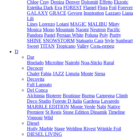
Chloe
Cray
Deniza
Denver
Dolomiti
Effetto
Ekzotic
Estetika Dark
Eva
FOREST
Flamel
Flora
Foil
Forever
GALAXY
GRACE
Gevorg
Inspiration
Lazzaro
Liana
Lili
Lines
Lorenzo
Lotani
MAGIC
MALIBU
Misty
Monica
Mono
Mountain
Naomi
Neutron
Pacific
Pandora
Pastel
Persian White
Poluna
Poly
Purity
SHINE
SNOWSTORM
Statuario Cara
Style
Sunheart
Sweet
TITAN
Tropicano
Valley
Соль-перец
D
Dar
Biselado
Microline
Nairobi
Noa-Sticks
Rural
Decocer
Chalet
Fabia
JAZZ
Liguria
Monte
Siena
Decovita
Full Lappato
Del Conca
Alchimia
Bioterre
Boutique
Burma
Carpegna
Climb
Deco Studio
Foreste D Italia
Gardena
Lavaredo
MARBLE EDITION
Monte Verde
Nabi
Native
Premiere
St Regis
Stone Edition Dinamik
Timeline
Vignoni
Wild
Diesel
Hoily Marble
Stage
Welding Rivest
Wrinkle Foil
DIESEL LIVING