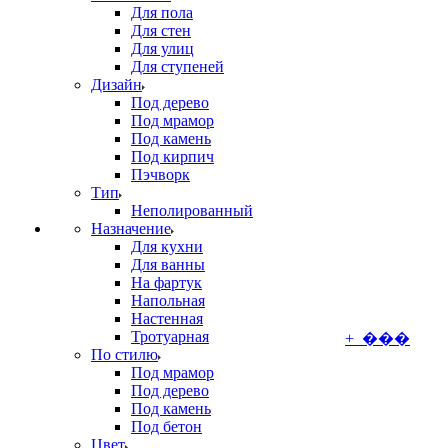
Для пола
Для стен
Для улиц
Для ступеней
Дизайн
Под дерево
Под мрамор
Под камень
Под кирпич
Пэчворк
Тип
Неполированный
Назначение
Для кухни
Для ванны
На фартук
Напольная
Настенная
Тротуарная
+ ���
По стилю
Под мрамор
Под дерево
Под камень
Под бетон
Цвет