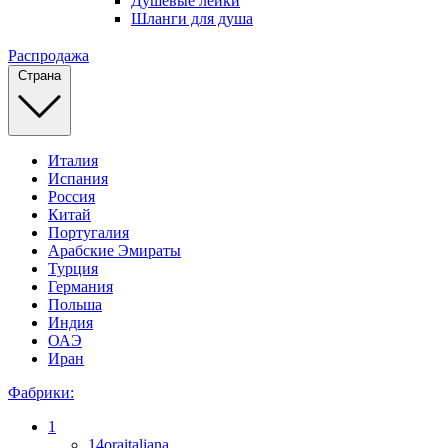
Душевые лейки
Шланги для душа
Распродажа
Страна
Италия
Испания
Россия
Китай
Португалия
Арабские Эмираты
Турция
Германия
Польша
Индия
ОАЭ
Иран
Фабрики:
1
14oraitaliana