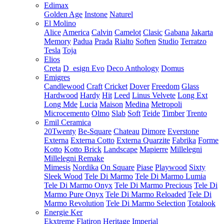
Edimax
Golden Age
Instone
Naturel
El Molino
Alice
America
Calvin
Camelot
Clasic
Gabana
Jakarta
Memory
Padua
Prada
Rialto
Soften
Studio
Terratzo
Tesla
Toja
Elios
Creta
D_esign Evo
Deco Anthology
Domus
Emigres
Candlewood
Craft
Cricket
Dover
Freedom
Glass
Hardwood
Hardy
Hit
Leed
Linus Velvete
Long Ext
Long Mde
Lucia
Maison
Medina
Metropoli
Microcemento
Olmo
Slab
Soft
Teide
Timber
Trento
Emil Ceramica
20Twenty
Be-Square
Chateau
Dimore
Everstone
Externa
Externa Cotto
Externa Quarzite
Fabrika
Forme
Kotto
Kotto Brick
Landscape
Mapierre
Millelegni
Millelegni Remake
Mimesis
Nordika
On Square
Piase
Playwood
Sixty
Sleek Wood
Tele Di Marmo
Tele Di Marmo Lumia
Tele Di Marmo Onyx
Tele Di Marmo Precious
Tele Di
Marmo Pure Onyx
Tele Di Marmo Reloaded
Tele Di
Marmo Revolution
Tele Di Marmo Selection
Totalook
Energie Ker
Ekxtreme
Flatiron
Heritage
Imperial