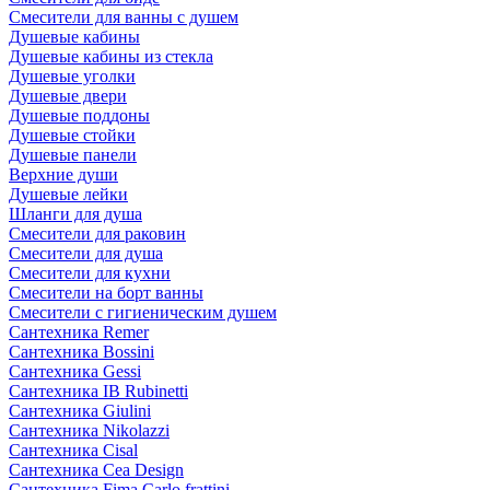
Смесители для ванны с душем
Душевые кабины
Душевые кабины из стекла
Душевые уголки
Душевые двери
Душевые поддоны
Душевые стойки
Душевые панели
Верхние души
Душевые лейки
Шланги для душа
Смесители для раковин
Смесители для душа
Смесители для кухни
Смесители на борт ванны
Смесители с гигиеническим душем
Сантехника Remer
Сантехника Bossini
Сантехника Gessi
Сантехника IB Rubinetti
Сантехника Giulini
Сантехника Nikolazzi
Сантехника Cisal
Сантехника Cea Design
Сантехника Fima Carlo frattini