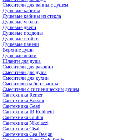
Смесители для ванны с душем
Душевые кабины
Душевые кабины из стекла
Душевые уголки
Душевые двери
Душевые поддоны
Душевые стойки
Душевые панели
Верхние души
Душевые лейки
Шланги для душа
Смесители для раковин
Смесители для душа
Смесители для кухни
Смесители на борт ванны
Смесители с гигиеническим душем
Сантехника Remer
Сантехника Bossini
Сантехника Gessi
Сантехника IB Rubinetti
Сантехника Giulini
Сантехника Nikolazzi
Сантехника Cisal
Сантехника Cea Design
Сантехника Fima Carlo frattini