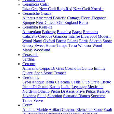
Ceramicas Calaf
Ibiza Gris
New Cadi Rojo Red
New Cadi Xocolat
Ceramiche Grazia
Althaus
Amarcord
Boiserie
Cottage
Electa
Elegance
Epoque
New Classic
Old England
Retro
Ceramika Konskie
Amsterdam
Bohemy
Botanica
Braga
Brennero
Calacatta
Cordoba
Glamour
Intense
Liverpool
Modern
Wood
Narni
Oxford
Parma
Polaris
Portis
Salerno
Snow
Glossy
Sweet Home
Tampa
Terra
Windsor
Wood
Mania
Woodland
Cerasarda
Sardina
Cercom
Amaranto
Ceppo Di Gres
Cosmo
In Contro
Infinity
Quarzi
Soap Stone
Temper
Cerdomus
Sybil
Antique
Baita
Calacatta
Castle
Club
Crete
Effetto
Pietra Di Ostuni
Karnis
Lefka
Legarage
Mexicana
Nordenn
Othello
Pietra Di Assisi
Prive
Pulpis
Reserve
Savanna
Shine
Skorpion
Statuario Bianco
Supreme
Tahoe
Verve
Cerim
Antique Marble
Artifact
Crayons
Elemental Stone
Exalt