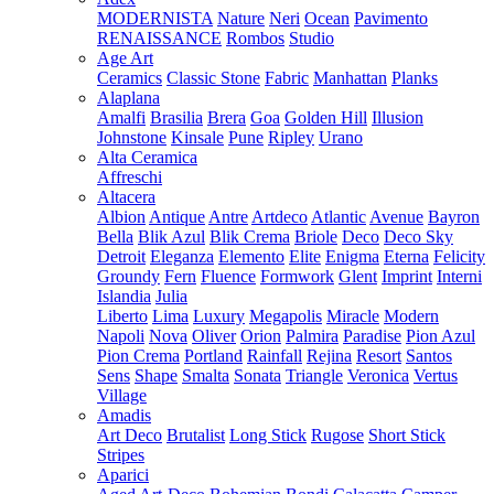
MODERNISTA
Nature
Neri
Ocean
Pavimento
RENAISSANCE
Rombos
Studio
Age Art
Ceramics
Classic Stone
Fabric
Manhattan
Planks
Alaplana
Amalfi
Brasilia
Brera
Goa
Golden Hill
Illusion
Johnstone
Kinsale
Pune
Ripley
Urano
Alta Ceramica
Affreschi
Altacera
Albion
Antique
Antre
Artdeco
Atlantic
Avenue
Bayron
Bella
Blik Azul
Blik Crema
Briole
Deco
Deco Sky
Detroit
Eleganza
Elemento
Elite
Enigma
Eterna
Felicity
Groundy
Fern
Fluence
Formwork
Glent
Imprint
Interni
Islandia
Julia
Liberto
Lima
Luxury
Megapolis
Miracle
Modern
Napoli
Nova
Oliver
Orion
Palmira
Paradise
Pion Azul
Pion Crema
Portland
Rainfall
Rejina
Resort
Santos
Sens
Shape
Smalta
Sonata
Triangle
Veronica
Vertus
Village
Amadis
Art Deco
Brutalist
Long Stick
Rugose
Short Stick
Stripes
Aparici