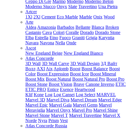
Ceppo Di Gre
Marmo
Moderno
Moderno Beton
Moderno Stucco
Onyx
Slate
Travertino
Una Pietra
Artcer
1Xl
2Xl
Cement
Eco Marble
Marble
Onix
Wood
Arte
Aldea
Amazonia
Barbados
Bellante
Blanca
Broken
Castanio
Cava
Colori
Coralle
Dorado
Dorado Stone
Elba
Estrella
Etno
Fuoco
Graniti
Grigia
Karyntia
Navara
Navona
Nella
Onde
Ascot
New England Beige
New England Bianco
Atlas Concorde
3D Wall
3D Wall Carve
3D Wall Design
3Д Вайт
Волл
AXI
Aix
Aplomb
Boost
Boost Balance
Boost
Color
Boost Expression
Boost Icor
Boost Mineral
Boost Mix
Boost Natural
Boost Natural Pro
Boost Pro
Boost Stone
Boost Vision
Brave
Canone Inverso
ETIC
ETIC PRO
Entice
Exence
Heartwood
Klif
Kone
Log
Log Cansei
Log Select
MARVEL
Marvel 3D
Marvel Diva
Marvel Dream
Marvel Edge
Marvel Epic
Marvel Gala
Marvel Gems
Marvel
Meraviglia
Marvel Onyx
Marvel Pro
Marvel Shine
Marvel Stone
Marvel T
Marvel Travertine
Marvel X
Norde
Nyra
Prism
Vest
Atlas Concorde Russia