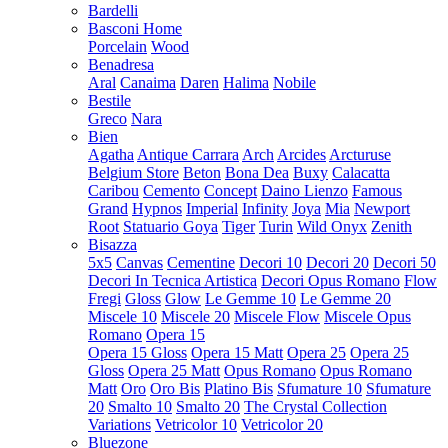
Bardelli
Basconi Home
Porcelain
Wood
Benadresa
Aral
Canaima
Daren
Halima
Nobile
Bestile
Greco
Nara
Bien
Agatha
Antique Carrara
Arch
Arcides
Arcturuse
Belgium Store
Beton
Bona Dea
Buxy
Calacatta
Caribou
Cemento
Concept
Daino Lienzo
Famous
Grand
Hypnos
Imperial
Infinity
Joya
Mia
Newport
Root
Statuario Goya
Tiger
Turin
Wild Onyx
Zenith
Bisazza
5x5
Canvas
Cementine
Decori 10
Decori 20
Decori 50
Decori In Tecnica Artistica
Decori Opus Romano
Flow
Fregi
Gloss
Glow
Le Gemme 10
Le Gemme 20
Miscele 10
Miscele 20
Miscele Flow
Miscele Opus
Romano
Opera 15
Opera 15 Gloss
Opera 15 Matt
Opera 25
Opera 25
Gloss
Opera 25 Matt
Opus Romano
Opus Romano
Matt
Oro
Oro Bis
Platino Bis
Sfumature 10
Sfumature
20
Smalto 10
Smalto 20
The Crystal Collection
Variations
Vetricolor 10
Vetricolor 20
Bluezone