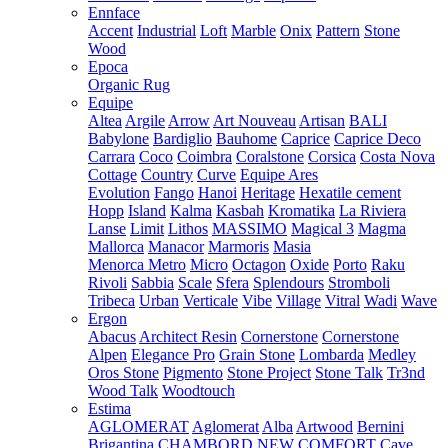
Ennface
Accent
Industrial
Loft
Marble
Onix
Pattern
Stone
Wood
Epoca
Organic Rug
Equipe
Altea
Argile
Arrow
Art Nouveau
Artisan
BALI
Babylone
Bardiglio
Bauhome
Caprice
Caprice Deco
Carrara
Coco
Coimbra
Coralstone
Corsica
Costa Nova
Cottage
Country
Curve
Equipe Ares
Evolution
Fango
Hanoi
Heritage
Hexatile cement
Hopp
Island
Kalma
Kasbah
Kromatika
La Riviera
Lanse
Limit
Lithos
MASSIMO
Magical 3
Magma
Mallorca
Manacor
Marmoris
Masia
Menorca
Metro
Micro
Octagon
Oxide
Porto
Raku
Rivoli
Sabbia
Scale
Sfera
Splendours
Stromboli
Tribeca
Urban
Verticale
Vibe
Village
Vitral
Wadi
Wave
Ergon
Abacus
Architect Resin
Cornerstone
Cornerstone
Alpen
Elegance Pro
Grain Stone
Lombarda
Medley
Oros Stone
Pigmento
Stone Project
Stone Talk
Tr3nd
Wood Talk
Woodtouch
Estima
AGLOMERAT
Aglomerat
Alba
Artwood
Bernini
Brigantina
CHAMBORD NEW
COMFORT
Cave