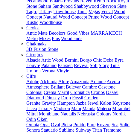
Pecanwood
Polaris
Provans
Raven
Rento
Rock
Royal
Stone
Sahara
Sandwood
Shabbywood
Shevron
Slate
Tagro
Tiffany
Townhouse
Tunis
Vegas
Versal
Wood
Concept Natural
Wood Concept Prime
Wood Concept
Rustic
Woodhouse
Cevica
Antic Mate
Becolors
Good Vibes
MARRAKECH
Metro
Mixes
Plus
Woodlands
Chakmaks
3D Fusion Stone
Cicogres
Alsacia
Artic Wood
Bernini
Borgo
Chic
Deba
Eyra
Louvre
Palatino
Parisien
Revival
Soft
Story
Tinia
Umbria
Verona
Vinyle
Cifre
Adobe
Alchimia
Alure
Amazonia
Arianne
Arvora
Atmosphere
Brillant
Bulevar
Cambre
Casetone
Colonial
Crema Marfil
Cromatica
Cronos
Dassel
Diamond
Dimsey
Drop
Fossil
Golden
Granite
Gravity
Hampton
Jazba
Jewel
Kalon
Keystone
Liceo
Luxury
Madison
Mahi
Manila
Materia
Mirambel
Mitral
Montblanc
Nautalis
Nebraska Colours
Nordik
Odin
Oken
Omnia
Opal
Oval
Pietra
Pulido
Pure
Rovere
Sea
Solid
Sonora
Statuario
Sublime
Subway
Titan
Tramonto