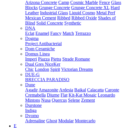
Arizona Concrete
Camp
Cosmic Marble
Fence
Glass
Blocks
Grunge Concrete
Grunge Concrete XL
Hard
Leather
Industrial Glass
Liquid Cosmo
Metal Perf
Mexican Cement
Ribbed
Ribbed Oxide
Shades of
Blind
Solid Concrete
Synthetic
DNA
Eclat
Enamel
Fancy
Match
Terrazzo
Dogma
Project Antibacterial
Dom Ceramiche
Domus Linea
Imperi
Piazza
Pietra
Strade Romane
Dual Gres NiceKer
Chic
London
Spirit
Victorian Dreams
DUE-G
BRECCIA PARADISO
Dune
Agadir
Amazonite
Ardesia
Baikal
Calacatta
Caronte
Cremabella
Diurne
Flat
Kit-Kat Mosaic
Leonardo
Mintons
Nusa
Quercus
Selene
Zement
Durstone
Indiga
Dvomo
Adrenaline
Ghost
Modular
Montecarlo
E