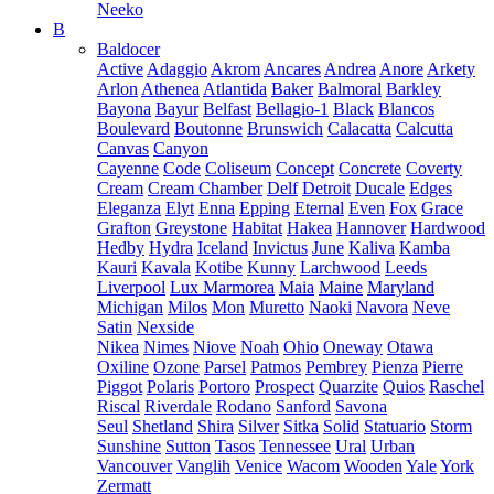
Neeko
B
Baldocer
Active
Adaggio
Akrom
Ancares
Andrea
Anore
Arkety
Arlon
Athenea
Atlantida
Baker
Balmoral
Barkley
Bayona
Bayur
Belfast
Bellagio-1
Black
Blancos
Boulevard
Boutonne
Brunswich
Calacatta
Calcutta
Canvas
Canyon
Cayenne
Code
Coliseum
Concept
Concrete
Coverty
Cream
Cream Chamber
Delf
Detroit
Ducale
Edges
Eleganza
Elyt
Enna
Epping
Eternal
Even
Fox
Grace
Grafton
Greystone
Habitat
Hakea
Hannover
Hardwood
Hedby
Hydra
Iceland
Invictus
June
Kaliva
Kamba
Kauri
Kavala
Kotibe
Kunny
Larchwood
Leeds
Liverpool
Lux Marmorea
Maia
Maine
Maryland
Michigan
Milos
Mon
Muretto
Naoki
Navora
Neve
Satin
Nexside
Nikea
Nimes
Niove
Noah
Ohio
Oneway
Otawa
Oxiline
Ozone
Parsel
Patmos
Pembrey
Pienza
Pierre
Piggot
Polaris
Portoro
Prospect
Quarzite
Quios
Raschel
Riscal
Riverdale
Rodano
Sanford
Savona
Seul
Shetland
Shira
Silver
Sitka
Solid
Statuario
Storm
Sunshine
Sutton
Tasos
Tennessee
Ural
Urban
Vancouver
Vanglih
Venice
Wacom
Wooden
Yale
York
Zermatt