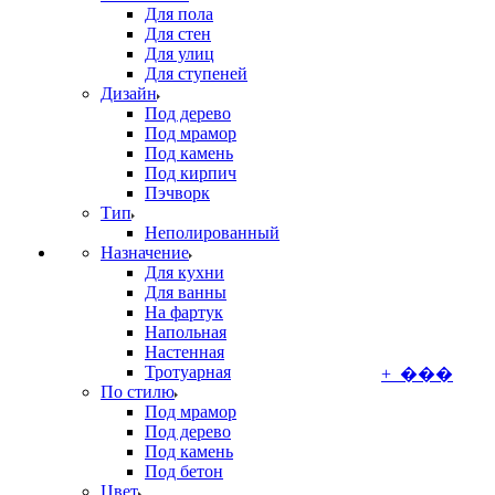
Для пола
Для стен
Для улиц
Для ступеней
Дизайн
Под дерево
Под мрамор
Под камень
Под кирпич
Пэчворк
Тип
Неполированный
Назначение
Для кухни
Для ванны
На фартук
Напольная
Настенная
Тротуарная
+ ���
По стилю
Под мрамор
Под дерево
Под камень
Под бетон
Цвет