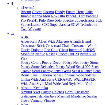
4
41zero42
Biscuit
Chicco
Cosmo
Dandy
Futura
Hops
Italic
Jumble
Kappa
Mou
Nok
Otto
Paper41 Lux
Paper41
Pro
Pixel41
Pulp
Rigo
Solo
Spectre
Superclassica SCB
Superclassica SCG
Superclassica SCW
Technicolor
Two
Wigwag
A
ABK
Alpes Raw
Alpes Wide
Alterego
Atlantis
Blend
Crossroad Brick
Crossroad Chalk
Crossroad Wood
Docks
Dolphin
Eco Chic
Ghost
Interno 9
Lab325
Monolith
Native
Nesting Room
Out.20
Pietra Viva
Play
Poetry Colors
Poetry Decor
Poetry Net
Poetry Stone
Poetry Stone Reloaded
Poetry Wood
Sensi 900
Sensi
Classic
Sensi Fantasy
Sensi Gems
Sensi Nuance
Sensi
Roma
Sensi Signoria
Sensi Up
Sensi Wide
Soleras
Unika
Wide And Style CERAMIC WALLPAPER
Wide And Style Mini
Wide And Style Mini Vol2
Absolut Keramika
Amund
Axel
Caristo
Celebes
Corfu
Ellesmere
Galapagos
Islandia
Java
Marshall
Mindanao
Sajalin
Troya
Vannatu
Vintage
Adex