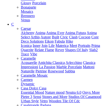
Glossy
Porcelain
Bonaparte
Mosaics
Brennero
Venus
C
Caesar
Alchemy
Anima
Anima Ever
Anima Futura
Anima
Select
Arthis
Autore
Built
Civic
Clash
Cocoon
Core
Deco Solutions
Eikon
Fabula
Hike
Iconica
Inner
Join
Life
Materica
Meet
Portraits
Prima
Quarzite
Relate Flame
Rever
Shapes Of Italy
Slab2
Trace
Vibe
Caramelle
Acquarelle
Antichita Classica
Arlecchino
Classica
Impressioni
La Passion
Marble Porcelain
Mattoni
Naturelle
Pietrine
Rosewood
Sabbia
Caramelle Mosaic
Carmen
Dynamic
Casa Dolce Casa
Essential Mood
Nature mood
Neutra 6.0
Onyx More
Pietre 3
Sensi
Stones and More
Studios Of Casamood
Urban Style
Vetro
Wooden Tile Of Cdc
Casalgrande Padana