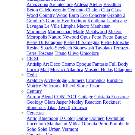
Amazzonia
Architecture
Ardesia
Atelier
Basaltina
Beton
Caleidoscopio
Cemento
Chalon
Citta
Class
Wood
Country Wood
Earth
Eco Concrete
Granito 2
Granito 3
Granito Evo
Kerinox
Kontinua
Landscape
Lavagna
Le Ville
Limpha
Macro
Manhattan
Marmoker
Marmosmart
Marte
Metalwood
Meteor
Metropolis
Nature
Newood
Opus
Petra
Pietra Bauge
Pietre Di Paragone
Pietre Di Sardegna
Pietre Etrusche
Resina
Spazio
Steeltech
Stonewash
Tavolato
Terrazzo
Terre Toscane
Titano
Ulivo
Unicolore
CE.SI
Antislip
Art Deco
Cosmo
Epoque
Fantasie
Full Body
Lucidi
Matt
Mosaici Atlantica
Mosaici Hellas
Ottagono
Cedit
Araldica
Archeologie
Chimera
Cromatica
Euridice
Matrice
Policroma
Rilievi
Storie
Tesori
Century
Aurum
Blend
CONTACT
Cottage
Cristalia
Ecostone
Geology
Glam
Jasper
Medley
Reaction
Rocknest
Stonerock
Titan
Two 0
Uptown
Ceracasa
Antic
Bluemoon
D Color
Dafne
Dolmen
Evolution
Lucentum
Manhattan
Mitica
Olimpia
Porto
Portobello
Soho
Solei
Urban
Vermont
Ceramica Cas