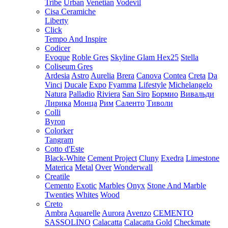
Tribe
Urban
Venetian
Vodevil
Cisa Ceramiche
Liberty
Click
Tempo And Inspire
Codicer
Evoque
Roble Gres
Skyline Glam Hex25
Stella
Coliseum Gres
Ardesia
Astro
Aurelia
Brera
Canova
Contea
Creta
Da
Vinci
Ducale
Expo
Fyamma
Lifestyle
Michelangelo
Natura
Palladio
Riviera
San Siro
Бормио
Вивальди
Лирика
Монца
Рим
Саленто
Тиволи
Colli
Byron
Colorker
Tangram
Cotto d'Este
Black-White
Cement Project
Cluny
Exedra
Limestone
Materica
Metal
Over
Wonderwall
Creatile
Cemento
Exotic
Marbles
Onyx
Stone And Marble
Twenties
Whites
Wood
Creto
Ambra
Aquarelle
Aurora
Avenzo
CEMENTO
SASSOLINO
Calacatta
Calacatta Gold
Checkmate