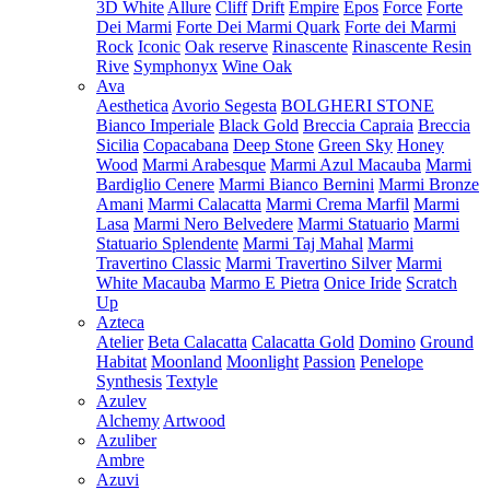
3D White
Allure
Cliff
Drift
Empire
Epos
Force
Forte
Dei Marmi
Forte Dei Marmi Quark
Forte dei Marmi
Rock
Iconic
Oak reserve
Rinascente
Rinascente Resin
Rive
Symphonyx
Wine Oak
Ava
Aesthetica
Avorio Segesta
BOLGHERI STONE
Bianco Imperiale
Black Gold
Breccia Capraia
Breccia
Sicilia
Copacabana
Deep Stone
Green Sky
Honey
Wood
Marmi Arabesque
Marmi Azul Macauba
Marmi
Bardiglio Cenere
Marmi Bianco Bernini
Marmi Bronze
Amani
Marmi Calacatta
Marmi Crema Marfil
Marmi
Lasa
Marmi Nero Belvedere
Marmi Statuario
Marmi
Statuario Splendente
Marmi Taj Mahal
Marmi
Travertino Classic
Marmi Travertino Silver
Marmi
White Macauba
Marmo E Pietra
Onice Iride
Scratch
Up
Azteca
Atelier
Beta Calacatta
Calacatta Gold
Domino
Ground
Habitat
Moonland
Moonlight
Passion
Penelope
Synthesis
Textyle
Azulev
Alchemy
Artwood
Azuliber
Ambre
Azuvi