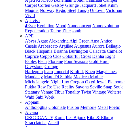
Aged
Art-Deco
Bohemian
Bondi
Calacatta
Camper
Carpet
Corten
Gatsby
Grunge
Jacquard
Joliet
Kilim
Magma
Norway
Regio
Steel
Tango
Uptown
Victorian
Vivid
Apavisa
4Ever
Evolution
Mood
Nanoconcept
Nanoevolution
Regeneration
Tattoo
Zinc
south
APE
Abyss
Agate
Alexandria
Alpi Green
Ama
Antico
Casale
Arabescato
Argillae
Augustus
Aurora
Bellagio
Black Hispania
Brianna
Burlington
Calacatta
Camelot
Caprice
Ceppo
Clos
Colourful
Cross
Dahlia
Eight
Fables
Fleur
Floriane
Four Seasons
Gold Hard
Greystone
Grunge
Harlequin
Icaro
Imperial
Kinfolk
Koen
Magallanes
Mandalay
Mare Di Sabbia
Medicea Marble
Michelangelo
Night Lux
Oregon
Oxyd Jewel
Piemonte
Pukka
Raw
Re Use
Reality
Savona
Seville
Snap
Souk
Statuary Venato
Tibur
Tonality
Twist
Vintage
Volterra
Wabi Sabi
Work
Appiani
Anthologhia
Coloniale
Fusion
Memorie
Metal
Poetic
Arcana
CROCCANTE
Komi
Les Bijoux
Ribe & Elburg
Stracciatella
Zaletti