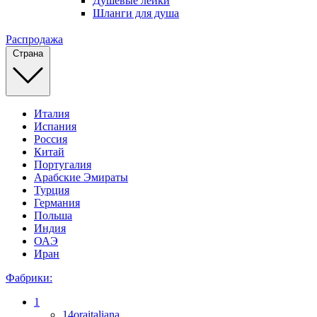
Душевые лейки
Шланги для душа
Распродажа
Страна
Италия
Испания
Россия
Китай
Португалия
Арабские Эмираты
Турция
Германия
Польша
Индия
ОАЭ
Иран
Фабрики:
1
14oraitaliana