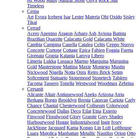
Hi Wood
Maps
Natural Stone
Onyx
Rock Salt
Timeless
Cerpa
Art
Evora
Iceberg
Isar
Lester
Materia
Obi
Oxido
Sisley
Tikal
Cerrad
Acero
Apenino
Aragon
Arbaro
Ash
Aviona
Batista
Brazilian Quarzite
Calacatta Gold
Calacatta White
Cambia
Campina
Canella
Catalea
Celtis
Ceppo Nuovo
Concrete
Cortone
Cottage
Epica
Fabien
Foggia
Fuerta
Giornata
Grapia
Katania
Laroya
Libero
Limeria
Lukka
Lussaca
Marmo
Marquina
Marquina
Gold
Masterstone
Mattina
Maxie
Montego
Mustiq
Nickwood
Nigella
Notta
Onix
Retro Brick
Setim
Softcement
Statuario
Stonemood
Stonetech
Tablero
Tacoma
Tassero
Tonella
Westwood
Woodmax
Zebrina
Cersanit
Alicante
Altair
Antiquewood
Apeks
Arizona
Atria
Berkana
Borgo
Brooklyn
Brosta
Caravan
Cariota
Carly
Chance
Chantal
Chesterwood
Coliseum
Colorwood
Concretewood
Dallas
Deco
Eilat
Etna
Exterio
Finwood
Floralwood
Glory
Granite
Grey Shades
Harbourwood
Hugge
Industrialwood
Ingir
Ivory
JackStone
Jacquard
Kama
Kongo
Lin
Loft
Lofthouse
Luara
Majolica
Manhattan
Metallic
Nautilus
Orion
Otto