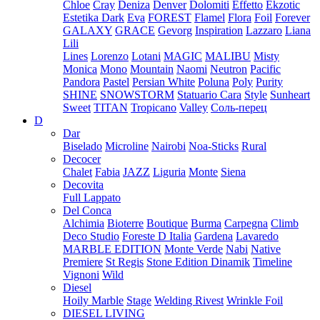
Chloe
Cray
Deniza
Denver
Dolomiti
Effetto
Ekzotic
Estetika Dark
Eva
FOREST
Flamel
Flora
Foil
Forever
GALAXY
GRACE
Gevorg
Inspiration
Lazzaro
Liana
Lili
Lines
Lorenzo
Lotani
MAGIC
MALIBU
Misty
Monica
Mono
Mountain
Naomi
Neutron
Pacific
Pandora
Pastel
Persian White
Poluna
Poly
Purity
SHINE
SNOWSTORM
Statuario Cara
Style
Sunheart
Sweet
TITAN
Tropicano
Valley
Соль-перец
D
Dar
Biselado
Microline
Nairobi
Noa-Sticks
Rural
Decocer
Chalet
Fabia
JAZZ
Liguria
Monte
Siena
Decovita
Full Lappato
Del Conca
Alchimia
Bioterre
Boutique
Burma
Carpegna
Climb
Deco Studio
Foreste D Italia
Gardena
Lavaredo
MARBLE EDITION
Monte Verde
Nabi
Native
Premiere
St Regis
Stone Edition Dinamik
Timeline
Vignoni
Wild
Diesel
Hoily Marble
Stage
Welding Rivest
Wrinkle Foil
DIESEL LIVING