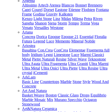
Argenta
Altissimo
Artech
Atenea
Blancos
Bonnet
Brennero
Capri
Courel
Dorset
Eastone
Etienne
Flodsten
Fontana
Frame
Godina
Gravity
Kalksten
Kenzo
Light Stone
Linz
Midas
Milena
Petra
Riven
Sangha
Shanon
Siena
Storm
Tempo
Terma
Vega
Venato
Versailles
Westone
Ariana
Concrea
Dorica
Epoque
Epoque 21
Essential
Floralia
Futura
Legend
Luce
Memento
Mineral
Nobile
Ariostea
Basaltina
Con.Crea
ConCrea
Elementae
Fragmenta full
body
Iridium
Legni
Limestone
Luce
Marmi Classici
Metal
Pietre Naturali
Resine
Silver Wave
Teknostone
Ultra Agata
Ultra Fragmenta
Ultra Graniti
Ultra Marmi
Ultra Metal
Ultra Onici
Ultra Pietre
Ultra Resine
Ultra
crystal
iCementi
ArkLam
Basic Line
Countertops
Marble
Stone
Style
Wood And
Concrete
Art And Natura
Basket Weave
Boston
Classic Glass
Drops
Equilibrio
Marble Mosaic
Mix
Murano Specchio
Octagon
Stonewood
Art&Natura Ceramica