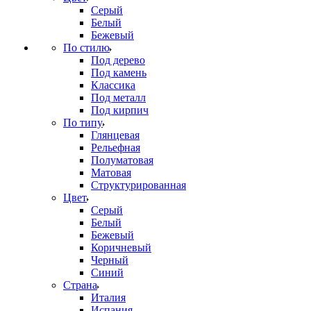
Серый
Белый
Бежевый
По стилю
Под дерево
Под камень
Классика
Под металл
Под кирпич
По типу
Глянцевая
Рельефная
Полуматовая
Матовая
Структурированная
Цвет
Серый
Белый
Бежевый
Коричневый
Черный
Синий
Страна
Италия
Испания