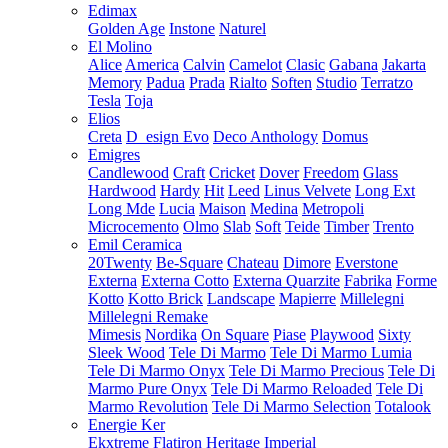
Edimax
Golden Age
Instone
Naturel
El Molino
Alice
America
Calvin
Camelot
Clasic
Gabana
Jakarta
Memory
Padua
Prada
Rialto
Soften
Studio
Terratzo
Tesla
Toja
Elios
Creta
D_esign Evo
Deco Anthology
Domus
Emigres
Candlewood
Craft
Cricket
Dover
Freedom
Glass
Hardwood
Hardy
Hit
Leed
Linus Velvete
Long Ext
Long Mde
Lucia
Maison
Medina
Metropoli
Microcemento
Olmo
Slab
Soft
Teide
Timber
Trento
Emil Ceramica
20Twenty
Be-Square
Chateau
Dimore
Everstone
Externa
Externa Cotto
Externa Quarzite
Fabrika
Forme
Kotto
Kotto Brick
Landscape
Mapierre
Millelegni
Millelegni Remake
Mimesis
Nordika
On Square
Piase
Playwood
Sixty
Sleek Wood
Tele Di Marmo
Tele Di Marmo Lumia
Tele Di Marmo Onyx
Tele Di Marmo Precious
Tele Di
Marmo Pure Onyx
Tele Di Marmo Reloaded
Tele Di
Marmo Revolution
Tele Di Marmo Selection
Totalook
Energie Ker
Ekxtreme
Flatiron
Heritage
Imperial