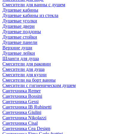
Смесители для ванны с душем
Душевые кабины
Душевые кабины из стекла
Душевые уголки
Душевые двери
Душевые поддоны
Душевые стойки
Душевые панели
Верхние души
Душевые лейки
Шланги для душа
Смесители для раковин
Смесители для душа
Смесители для кухни
Смесители на борт ванны
Смесители с гигиеническим душем
Сантехника Remer
Сантехника Bossini
Сантехника Gessi
Сантехника IB Rubinetti
Сантехника Giulini
Сантехника Nikolazzi
Сантехника Cisal
Сантехника Cea Design
Сантехника Fima Carlo frattini