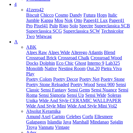
4
41zero42
Biscuit
Chicco
Cosmo
Dandy
Futura
Hops
Italic
Jumble
Kappa
Mou
Nok
Otto
Paper41 Lux
Paper41
Pro
Pixel41
Pulp
Rigo
Solo
Spectre
Superclassica SCB
Superclassica SCG
Superclassica SCW
Technicolor
Two
Wigwag
A
ABK
Alpes Raw
Alpes Wide
Alterego
Atlantis
Blend
Crossroad Brick
Crossroad Chalk
Crossroad Wood
Docks
Dolphin
Eco Chic
Ghost
Interno 9
Lab325
Monolith
Native
Nesting Room
Out.20
Pietra Viva
Play
Poetry Colors
Poetry Decor
Poetry Net
Poetry Stone
Poetry Stone Reloaded
Poetry Wood
Sensi 900
Sensi
Classic
Sensi Fantasy
Sensi Gems
Sensi Nuance
Sensi
Roma
Sensi Signoria
Sensi Up
Sensi Wide
Soleras
Unika
Wide And Style CERAMIC WALLPAPER
Wide And Style Mini
Wide And Style Mini Vol2
Absolut Keramika
Amund
Axel
Caristo
Celebes
Corfu
Ellesmere
Galapagos
Islandia
Java
Marshall
Mindanao
Sajalin
Troya
Vannatu
Vintage
Adex