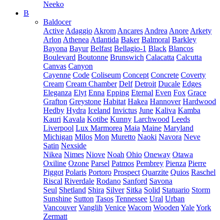
Neeko
B
Baldocer
Active
Adaggio
Akrom
Ancares
Andrea
Anore
Arkety
Arlon
Athenea
Atlantida
Baker
Balmoral
Barkley
Bayona
Bayur
Belfast
Bellagio-1
Black
Blancos
Boulevard
Boutonne
Brunswich
Calacatta
Calcutta
Canvas
Canyon
Cayenne
Code
Coliseum
Concept
Concrete
Coverty
Cream
Cream Chamber
Delf
Detroit
Ducale
Edges
Eleganza
Elyt
Enna
Epping
Eternal
Even
Fox
Grace
Grafton
Greystone
Habitat
Hakea
Hannover
Hardwood
Hedby
Hydra
Iceland
Invictus
June
Kaliva
Kamba
Kauri
Kavala
Kotibe
Kunny
Larchwood
Leeds
Liverpool
Lux Marmorea
Maia
Maine
Maryland
Michigan
Milos
Mon
Muretto
Naoki
Navora
Neve
Satin
Nexside
Nikea
Nimes
Niove
Noah
Ohio
Oneway
Otawa
Oxiline
Ozone
Parsel
Patmos
Pembrey
Pienza
Pierre
Piggot
Polaris
Portoro
Prospect
Quarzite
Quios
Raschel
Riscal
Riverdale
Rodano
Sanford
Savona
Seul
Shetland
Shira
Silver
Sitka
Solid
Statuario
Storm
Sunshine
Sutton
Tasos
Tennessee
Ural
Urban
Vancouver
Vanglih
Venice
Wacom
Wooden
Yale
York
Zermatt