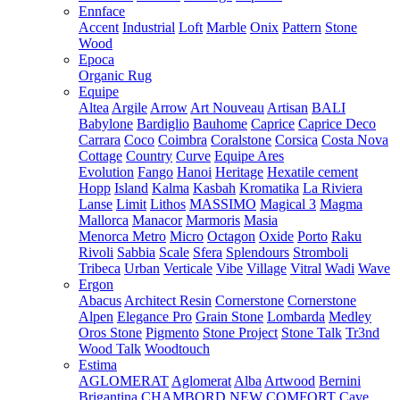
Ennface
Accent
Industrial
Loft
Marble
Onix
Pattern
Stone
Wood
Epoca
Organic Rug
Equipe
Altea
Argile
Arrow
Art Nouveau
Artisan
BALI
Babylone
Bardiglio
Bauhome
Caprice
Caprice Deco
Carrara
Coco
Coimbra
Coralstone
Corsica
Costa Nova
Cottage
Country
Curve
Equipe Ares
Evolution
Fango
Hanoi
Heritage
Hexatile cement
Hopp
Island
Kalma
Kasbah
Kromatika
La Riviera
Lanse
Limit
Lithos
MASSIMO
Magical 3
Magma
Mallorca
Manacor
Marmoris
Masia
Menorca
Metro
Micro
Octagon
Oxide
Porto
Raku
Rivoli
Sabbia
Scale
Sfera
Splendours
Stromboli
Tribeca
Urban
Verticale
Vibe
Village
Vitral
Wadi
Wave
Ergon
Abacus
Architect Resin
Cornerstone
Cornerstone
Alpen
Elegance Pro
Grain Stone
Lombarda
Medley
Oros Stone
Pigmento
Stone Project
Stone Talk
Tr3nd
Wood Talk
Woodtouch
Estima
AGLOMERAT
Aglomerat
Alba
Artwood
Bernini
Brigantina
CHAMBORD NEW
COMFORT
Cave