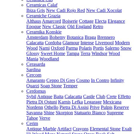
Ceramicas Calaf
Ibiza Gris
New Cadi Rojo Red
New Cadi Xocolat
Ceramiche Grazia
Althaus
Amarcord
Boiserie
Cottage
Electa
Elegance
Epoque
New Classic
Old England
Retro
Ceramika Konskie
Amsterdam
Bohemy
Botanica
Braga
Brennero
Calacatta
Cordoba
Glamour
Intense
Liverpool
Modern
Wood
Narni
Oxford
Parma
Polaris
Portis
Salerno
Snow
Glossy
Sweet Home
Tampa
Terra
Windsor
Wood
Mania
Woodland
Cerasarda
Sardina
Cercom
Amaranto
Ceppo Di Gres
Cosmo
In Contro
Infinity
Quarzi
Soap Stone
Temper
Cerdomus
Sybil
Antique
Baita
Calacatta
Castle
Club
Crete
Effetto
Pietra Di Ostuni
Karnis
Lefka
Legarage
Mexicana
Nordenn
Othello
Pietra Di Assisi
Prive
Pulpis
Reserve
Savanna
Shine
Skorpion
Statuario Bianco
Supreme
Tahoe
Verve
Cerim
Antique Marble
Artifact
Crayons
Elemental Stone
Exalt