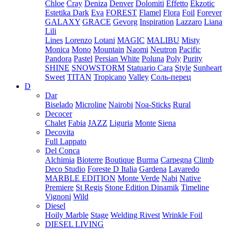
Chloe
Cray
Deniza
Denver
Dolomiti
Effetto
Ekzotic
Estetika Dark
Eva
FOREST
Flamel
Flora
Foil
Forever
GALAXY
GRACE
Gevorg
Inspiration
Lazzaro
Liana
Lili
Lines
Lorenzo
Lotani
MAGIC
MALIBU
Misty
Monica
Mono
Mountain
Naomi
Neutron
Pacific
Pandora
Pastel
Persian White
Poluna
Poly
Purity
SHINE
SNOWSTORM
Statuario Cara
Style
Sunheart
Sweet
TITAN
Tropicano
Valley
Соль-перец
D
Dar
Biselado
Microline
Nairobi
Noa-Sticks
Rural
Decocer
Chalet
Fabia
JAZZ
Liguria
Monte
Siena
Decovita
Full Lappato
Del Conca
Alchimia
Bioterre
Boutique
Burma
Carpegna
Climb
Deco Studio
Foreste D Italia
Gardena
Lavaredo
MARBLE EDITION
Monte Verde
Nabi
Native
Premiere
St Regis
Stone Edition Dinamik
Timeline
Vignoni
Wild
Diesel
Hoily Marble
Stage
Welding Rivest
Wrinkle Foil
DIESEL LIVING