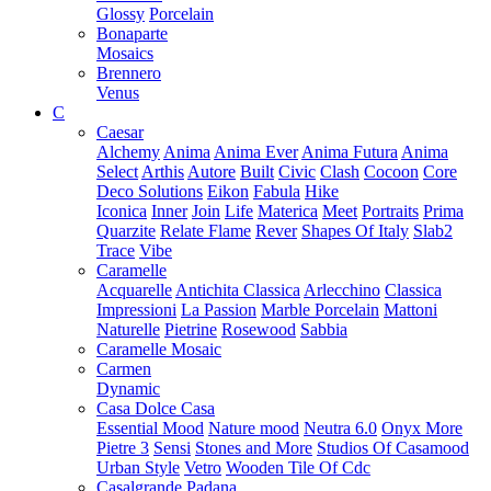
Glossy
Porcelain
Bonaparte
Mosaics
Brennero
Venus
C
Caesar
Alchemy
Anima
Anima Ever
Anima Futura
Anima
Select
Arthis
Autore
Built
Civic
Clash
Cocoon
Core
Deco Solutions
Eikon
Fabula
Hike
Iconica
Inner
Join
Life
Materica
Meet
Portraits
Prima
Quarzite
Relate Flame
Rever
Shapes Of Italy
Slab2
Trace
Vibe
Caramelle
Acquarelle
Antichita Classica
Arlecchino
Classica
Impressioni
La Passion
Marble Porcelain
Mattoni
Naturelle
Pietrine
Rosewood
Sabbia
Caramelle Mosaic
Carmen
Dynamic
Casa Dolce Casa
Essential Mood
Nature mood
Neutra 6.0
Onyx More
Pietre 3
Sensi
Stones and More
Studios Of Casamood
Urban Style
Vetro
Wooden Tile Of Cdc
Casalgrande Padana