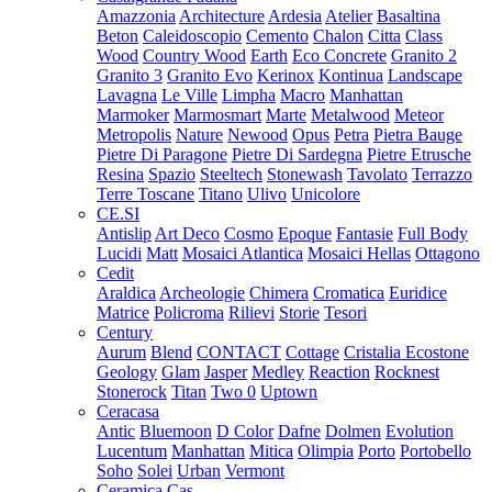
Amazzonia
Architecture
Ardesia
Atelier
Basaltina
Beton
Caleidoscopio
Cemento
Chalon
Citta
Class
Wood
Country Wood
Earth
Eco Concrete
Granito 2
Granito 3
Granito Evo
Kerinox
Kontinua
Landscape
Lavagna
Le Ville
Limpha
Macro
Manhattan
Marmoker
Marmosmart
Marte
Metalwood
Meteor
Metropolis
Nature
Newood
Opus
Petra
Pietra Bauge
Pietre Di Paragone
Pietre Di Sardegna
Pietre Etrusche
Resina
Spazio
Steeltech
Stonewash
Tavolato
Terrazzo
Terre Toscane
Titano
Ulivo
Unicolore
CE.SI
Antislip
Art Deco
Cosmo
Epoque
Fantasie
Full Body
Lucidi
Matt
Mosaici Atlantica
Mosaici Hellas
Ottagono
Cedit
Araldica
Archeologie
Chimera
Cromatica
Euridice
Matrice
Policroma
Rilievi
Storie
Tesori
Century
Aurum
Blend
CONTACT
Cottage
Cristalia
Ecostone
Geology
Glam
Jasper
Medley
Reaction
Rocknest
Stonerock
Titan
Two 0
Uptown
Ceracasa
Antic
Bluemoon
D Color
Dafne
Dolmen
Evolution
Lucentum
Manhattan
Mitica
Olimpia
Porto
Portobello
Soho
Solei
Urban
Vermont
Ceramica Cas