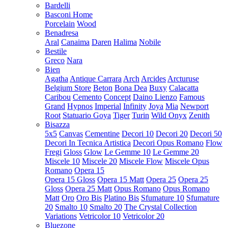
Bardelli
Basconi Home
Porcelain
Wood
Benadresa
Aral
Canaima
Daren
Halima
Nobile
Bestile
Greco
Nara
Bien
Agatha
Antique Carrara
Arch
Arcides
Arcturuse
Belgium Store
Beton
Bona Dea
Buxy
Calacatta
Caribou
Cemento
Concept
Daino Lienzo
Famous
Grand
Hypnos
Imperial
Infinity
Joya
Mia
Newport
Root
Statuario Goya
Tiger
Turin
Wild Onyx
Zenith
Bisazza
5x5
Canvas
Cementine
Decori 10
Decori 20
Decori 50
Decori In Tecnica Artistica
Decori Opus Romano
Flow
Fregi
Gloss
Glow
Le Gemme 10
Le Gemme 20
Miscele 10
Miscele 20
Miscele Flow
Miscele Opus
Romano
Opera 15
Opera 15 Gloss
Opera 15 Matt
Opera 25
Opera 25
Gloss
Opera 25 Matt
Opus Romano
Opus Romano
Matt
Oro
Oro Bis
Platino Bis
Sfumature 10
Sfumature
20
Smalto 10
Smalto 20
The Crystal Collection
Variations
Vetricolor 10
Vetricolor 20
Bluezone