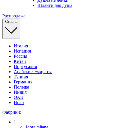
Душевые лейки
Шланги для душа
Распродажа
Страна
Италия
Испания
Россия
Китай
Португалия
Арабские Эмираты
Турция
Германия
Польша
Индия
ОАЭ
Иран
Фабрики:
1
14oraitaliana