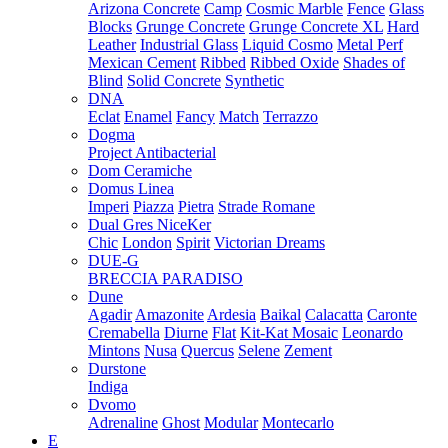
Arizona Concrete
Camp
Cosmic Marble
Fence
Glass
Blocks
Grunge Concrete
Grunge Concrete XL
Hard
Leather
Industrial Glass
Liquid Cosmo
Metal Perf
Mexican Cement
Ribbed
Ribbed Oxide
Shades of
Blind
Solid Concrete
Synthetic
DNA
Eclat
Enamel
Fancy
Match
Terrazzo
Dogma
Project Antibacterial
Dom Ceramiche
Domus Linea
Imperi
Piazza
Pietra
Strade Romane
Dual Gres NiceKer
Chic
London
Spirit
Victorian Dreams
DUE-G
BRECCIA PARADISO
Dune
Agadir
Amazonite
Ardesia
Baikal
Calacatta
Caronte
Cremabella
Diurne
Flat
Kit-Kat Mosaic
Leonardo
Mintons
Nusa
Quercus
Selene
Zement
Durstone
Indiga
Dvomo
Adrenaline
Ghost
Modular
Montecarlo
E