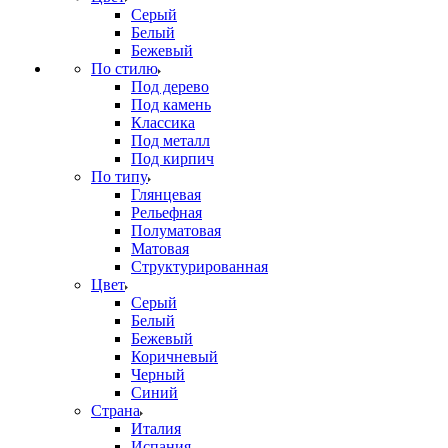
Серый
Белый
Бежевый
По стилю
Под дерево
Под камень
Классика
Под металл
Под кирпич
По типу
Глянцевая
Рельефная
Полуматовая
Матовая
Структурированная
Цвет
Серый
Белый
Бежевый
Коричневый
Черный
Синий
Страна
Италия
Испания