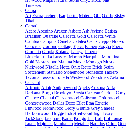
Hi Wood
Maps
Natural Stone
Onyx
Rock Salt
Timeless
Cerpa
Art
Evora
Iceberg
Isar
Lester
Materia
Obi
Oxido
Sisley
Tikal
Cerrad
Acero
Apenino
Aragon
Arbaro
Ash
Aviona
Batista
Brazilian Quarzite
Calacatta Gold
Calacatta White
Cambia
Campina
Canella
Catalea
Celtis
Ceppo Nuovo
Concrete
Cortone
Cottage
Epica
Fabien
Foggia
Fuerta
Giornata
Grapia
Katania
Laroya
Libero
Limeria
Lukka
Lussaca
Marmo
Marquina
Marquina
Gold
Masterstone
Mattina
Maxie
Montego
Mustiq
Nickwood
Nigella
Notta
Onix
Retro Brick
Setim
Softcement
Statuario
Stonemood
Stonetech
Tablero
Tacoma
Tassero
Tonella
Westwood
Woodmax
Zebrina
Cersanit
Alicante
Altair
Antiquewood
Apeks
Arizona
Atria
Berkana
Borgo
Brooklyn
Brosta
Caravan
Cariota
Carly
Chance
Chantal
Chesterwood
Coliseum
Colorwood
Concretewood
Dallas
Deco
Eilat
Etna
Exterio
Finwood
Floralwood
Glory
Granite
Grey Shades
Harbourwood
Hugge
Industrialwood
Ingir
Ivory
JackStone
Jacquard
Kama
Kongo
Lin
Loft
Lofthouse
Luara
Majolica
Manhattan
Metallic
Nautilus
Orion
Otto