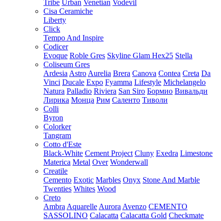
Tribe
Urban
Venetian
Vodevil
Cisa Ceramiche
Liberty
Click
Tempo And Inspire
Codicer
Evoque
Roble Gres
Skyline Glam Hex25
Stella
Coliseum Gres
Ardesia
Astro
Aurelia
Brera
Canova
Contea
Creta
Da
Vinci
Ducale
Expo
Fyamma
Lifestyle
Michelangelo
Natura
Palladio
Riviera
San Siro
Бормио
Вивальди
Лирика
Монца
Рим
Саленто
Тиволи
Colli
Byron
Colorker
Tangram
Cotto d'Este
Black-White
Cement Project
Cluny
Exedra
Limestone
Materica
Metal
Over
Wonderwall
Creatile
Cemento
Exotic
Marbles
Onyx
Stone And Marble
Twenties
Whites
Wood
Creto
Ambra
Aquarelle
Aurora
Avenzo
CEMENTO
SASSOLINO
Calacatta
Calacatta Gold
Checkmate