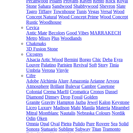
Pecanwood
Polaris
Provans
Raven
Rento
Rock
Royal
Stone
Sahara
Sandwood
Shabbywood
Shevron
Slate
Tagro
Tiffany
Townhouse
Tunis
Vegas
Versal
Wood
Concept Natural
Wood Concept Prime
Wood Concept
Rustic
Woodhouse
Cevica
Antic Mate
Becolors
Good Vibes
MARRAKECH
Metro
Mixes
Plus
Woodlands
Chakmaks
3D Fusion Stone
Cicogres
Alsacia
Artic Wood
Bernini
Borgo
Chic
Deba
Eyra
Louvre
Palatino
Parisien
Revival
Soft
Story
Tinia
Umbria
Verona
Vinyle
Cifre
Adobe
Alchimia
Alure
Amazonia
Arianne
Arvora
Atmosphere
Brillant
Bulevar
Cambre
Casetone
Colonial
Crema Marfil
Cromatica
Cronos
Dassel
Diamond
Dimsey
Drop
Fossil
Golden
Granite
Gravity
Hampton
Jazba
Jewel
Kalon
Keystone
Liceo
Luxury
Madison
Mahi
Manila
Materia
Mirambel
Mitral
Montblanc
Nautalis
Nebraska Colours
Nordik
Odin
Oken
Omnia
Opal
Oval
Pietra
Pulido
Pure
Rovere
Sea
Solid
Sonora
Statuario
Sublime
Subway
Titan
Tramonto