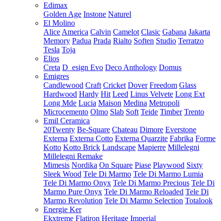
Edimax
Golden Age
Instone
Naturel
El Molino
Alice
America
Calvin
Camelot
Clasic
Gabana
Jakarta
Memory
Padua
Prada
Rialto
Soften
Studio
Terratzo
Tesla
Toja
Elios
Creta
D_esign Evo
Deco Anthology
Domus
Emigres
Candlewood
Craft
Cricket
Dover
Freedom
Glass
Hardwood
Hardy
Hit
Leed
Linus Velvete
Long Ext
Long Mde
Lucia
Maison
Medina
Metropoli
Microcemento
Olmo
Slab
Soft
Teide
Timber
Trento
Emil Ceramica
20Twenty
Be-Square
Chateau
Dimore
Everstone
Externa
Externa Cotto
Externa Quarzite
Fabrika
Forme
Kotto
Kotto Brick
Landscape
Mapierre
Millelegni
Millelegni Remake
Mimesis
Nordika
On Square
Piase
Playwood
Sixty
Sleek Wood
Tele Di Marmo
Tele Di Marmo Lumia
Tele Di Marmo Onyx
Tele Di Marmo Precious
Tele Di
Marmo Pure Onyx
Tele Di Marmo Reloaded
Tele Di
Marmo Revolution
Tele Di Marmo Selection
Totalook
Energie Ker
Ekxtreme
Flatiron
Heritage
Imperial