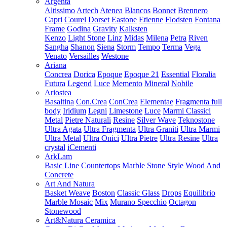
Argenta
Altissimo
Artech
Atenea
Blancos
Bonnet
Brennero
Capri
Courel
Dorset
Eastone
Etienne
Flodsten
Fontana
Frame
Godina
Gravity
Kalksten
Kenzo
Light Stone
Linz
Midas
Milena
Petra
Riven
Sangha
Shanon
Siena
Storm
Tempo
Terma
Vega
Venato
Versailles
Westone
Ariana
Concrea
Dorica
Epoque
Epoque 21
Essential
Floralia
Futura
Legend
Luce
Memento
Mineral
Nobile
Ariostea
Basaltina
Con.Crea
ConCrea
Elementae
Fragmenta full
body
Iridium
Legni
Limestone
Luce
Marmi Classici
Metal
Pietre Naturali
Resine
Silver Wave
Teknostone
Ultra Agata
Ultra Fragmenta
Ultra Graniti
Ultra Marmi
Ultra Metal
Ultra Onici
Ultra Pietre
Ultra Resine
Ultra
crystal
iCementi
ArkLam
Basic Line
Countertops
Marble
Stone
Style
Wood And
Concrete
Art And Natura
Basket Weave
Boston
Classic Glass
Drops
Equilibrio
Marble Mosaic
Mix
Murano Specchio
Octagon
Stonewood
Art&Natura Ceramica