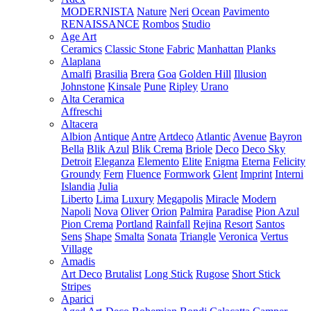
MODERNISTA
Nature
Neri
Ocean
Pavimento
RENAISSANCE
Rombos
Studio
Age Art
Ceramics
Classic Stone
Fabric
Manhattan
Planks
Alaplana
Amalfi
Brasilia
Brera
Goa
Golden Hill
Illusion
Johnstone
Kinsale
Pune
Ripley
Urano
Alta Ceramica
Affreschi
Altacera
Albion
Antique
Antre
Artdeco
Atlantic
Avenue
Bayron
Bella
Blik Azul
Blik Crema
Briole
Deco
Deco Sky
Detroit
Eleganza
Elemento
Elite
Enigma
Eterna
Felicity
Groundy
Fern
Fluence
Formwork
Glent
Imprint
Interni
Islandia
Julia
Liberto
Lima
Luxury
Megapolis
Miracle
Modern
Napoli
Nova
Oliver
Orion
Palmira
Paradise
Pion Azul
Pion Crema
Portland
Rainfall
Rejina
Resort
Santos
Sens
Shape
Smalta
Sonata
Triangle
Veronica
Vertus
Village
Amadis
Art Deco
Brutalist
Long Stick
Rugose
Short Stick
Stripes
Aparici