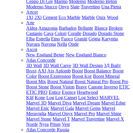
Ceppo Di Gre
Marmo
Moderno
Moderno Beton
Moderno Stucco
Onyx
Slate
Travertino
Una Pietra
Artcer
1Xl
2Xl
Cement
Eco Marble
Marble
Onix
Wood
Arte
Aldea
Amazonia
Barbados
Bellante
Blanca
Broken
Castanio
Cava
Colori
Coralle
Dorado
Dorado Stone
Elba
Estrella
Etno
Fuoco
Graniti
Grigia
Karyntia
Navara
Navona
Nella
Onde
Ascot
New England Beige
New England Bianco
Atlas Concorde
3D Wall
3D Wall Carve
3D Wall Design
3Д Вайт
Волл
AXI
Aix
Aplomb
Boost
Boost Balance
Boost
Color
Boost Expression
Boost Icor
Boost Mineral
Boost Mix
Boost Natural
Boost Natural Pro
Boost Pro
Boost Stone
Boost Vision
Brave
Canone Inverso
ETIC
ETIC PRO
Entice
Exence
Heartwood
Klif
Kone
Log
Log Cansei
Log Select
MARVEL
Marvel 3D
Marvel Diva
Marvel Dream
Marvel Edge
Marvel Epic
Marvel Gala
Marvel Gems
Marvel
Meraviglia
Marvel Onyx
Marvel Pro
Marvel Shine
Marvel Stone
Marvel T
Marvel Travertine
Marvel X
Norde
Nyra
Prism
Vest
Atlas Concorde Russia