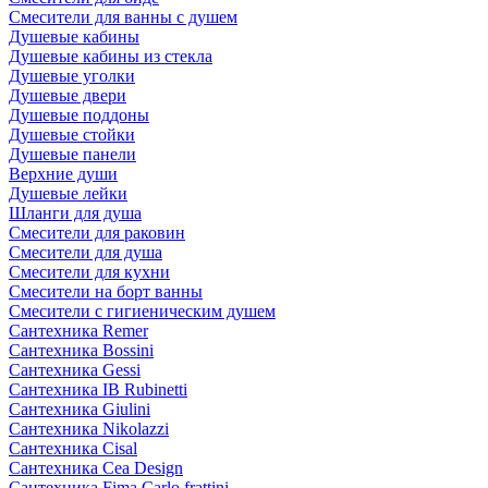
Смесители для ванны с душем
Душевые кабины
Душевые кабины из стекла
Душевые уголки
Душевые двери
Душевые поддоны
Душевые стойки
Душевые панели
Верхние души
Душевые лейки
Шланги для душа
Смесители для раковин
Смесители для душа
Смесители для кухни
Смесители на борт ванны
Смесители с гигиеническим душем
Сантехника Remer
Сантехника Bossini
Сантехника Gessi
Сантехника IB Rubinetti
Сантехника Giulini
Сантехника Nikolazzi
Сантехника Cisal
Сантехника Cea Design
Сантехника Fima Carlo frattini