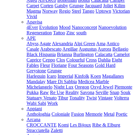
Aged
Art-Deco
Bohemian
Bondi
Calacatta
Camper
Carpet
Corten
Gatsby
Grunge
Jacquard
Joliet
Kilim
Magma
Norway
Regio
Steel
Tango
Uptown
Victorian
Vivid
Apavisa
4Ever
Evolution
Mood
Nanoconcept
Nanoevolution
Regeneration
Tattoo
Zinc
south
APE
Abyss
Agate
Alexandria
Alpi Green
Ama
Antico
Casale
Arabescato
Argillae
Augustus
Aurora
Bellagio
Black Hispania
Brianna
Burlington
Calacatta
Camelot
Caprice
Ceppo
Clos
Colourful
Cross
Dahlia
Eight
Fables
Fleur
Floriane
Four Seasons
Gold Hard
Greystone
Grunge
Harlequin
Icaro
Imperial
Kinfolk
Koen
Magallanes
Mandalay
Mare Di Sabbia
Medicea Marble
Michelangelo
Night Lux
Oregon
Oxyd Jewel
Piemonte
Pukka
Raw
Re Use
Reality
Savona
Seville
Snap
Souk
Statuary Venato
Tibur
Tonality
Twist
Vintage
Volterra
Wabi Sabi
Work
Appiani
Anthologhia
Coloniale
Fusion
Memorie
Metal
Poetic
Arcana
CROCCANTE
Komi
Les Bijoux
Ribe & Elburg
Stracciatella
Zaletti