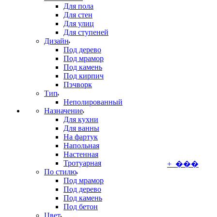
Для пола
Для стен
Для улиц
Для ступеней
Дизайн
Под дерево
Под мрамор
Под камень
Под кирпич
Пэчворк
Тип
Неполированный
Назначение
Для кухни
Для ванны
На фартук
Напольная
Настенная
Тротуарная
+ ���
По стилю
Под мрамор
Под дерево
Под камень
Под бетон
Цвет