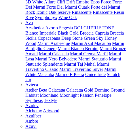
3D White
Allure
Cliff
Drift
Empire
Epos
Force
Forte
Dei Marmi
Forte Dei Marmi Quark
Forte dei Marmi
Rock
Iconic
Oak reserve
Rinascente
Rinascente Resin
Rive
Symphonyx
Wine Oak
Ava
Aesthetica
Avorio Segesta
BOLGHERI STONE
Bianco Imperiale
Black Gold
Breccia Capraia
Breccia
Sicilia
Copacabana
Deep Stone
Green Sky
Honey
Wood
Marmi Arabesque
Marmi Azul Macauba
Marmi
Bardiglio Cenere
Marmi Bianco Bernini
Marmi Bronze
Amani
Marmi Calacatta
Marmi Crema Marfil
Marmi
Lasa
Marmi Nero Belvedere
Marmi Statuario
Marmi
Statuario Splendente
Marmi Taj Mahal
Marmi
Travertino Classic
Marmi Travertino Silver
Marmi
White Macauba
Marmo E Pietra
Onice Iride
Scratch
Up
Azteca
Atelier
Beta Calacatta
Calacatta Gold
Domino
Ground
Habitat
Moonland
Moonlight
Passion
Penelope
Synthesis
Textyle
Azulev
Alchemy
Artwood
Azuliber
Ambre
Azuvi