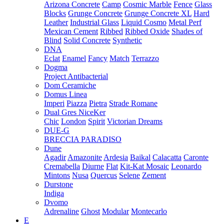
Arizona Concrete
Camp
Cosmic Marble
Fence
Glass
Blocks
Grunge Concrete
Grunge Concrete XL
Hard
Leather
Industrial Glass
Liquid Cosmo
Metal Perf
Mexican Cement
Ribbed
Ribbed Oxide
Shades of
Blind
Solid Concrete
Synthetic
DNA
Eclat
Enamel
Fancy
Match
Terrazzo
Dogma
Project Antibacterial
Dom Ceramiche
Domus Linea
Imperi
Piazza
Pietra
Strade Romane
Dual Gres NiceKer
Chic
London
Spirit
Victorian Dreams
DUE-G
BRECCIA PARADISO
Dune
Agadir
Amazonite
Ardesia
Baikal
Calacatta
Caronte
Cremabella
Diurne
Flat
Kit-Kat Mosaic
Leonardo
Mintons
Nusa
Quercus
Selene
Zement
Durstone
Indiga
Dvomo
Adrenaline
Ghost
Modular
Montecarlo
E