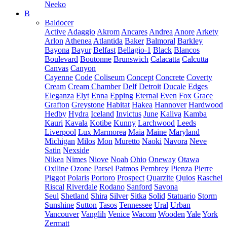
Neeko
B
Baldocer
Active
Adaggio
Akrom
Ancares
Andrea
Anore
Arkety
Arlon
Athenea
Atlantida
Baker
Balmoral
Barkley
Bayona
Bayur
Belfast
Bellagio-1
Black
Blancos
Boulevard
Boutonne
Brunswich
Calacatta
Calcutta
Canvas
Canyon
Cayenne
Code
Coliseum
Concept
Concrete
Coverty
Cream
Cream Chamber
Delf
Detroit
Ducale
Edges
Eleganza
Elyt
Enna
Epping
Eternal
Even
Fox
Grace
Grafton
Greystone
Habitat
Hakea
Hannover
Hardwood
Hedby
Hydra
Iceland
Invictus
June
Kaliva
Kamba
Kauri
Kavala
Kotibe
Kunny
Larchwood
Leeds
Liverpool
Lux Marmorea
Maia
Maine
Maryland
Michigan
Milos
Mon
Muretto
Naoki
Navora
Neve
Satin
Nexside
Nikea
Nimes
Niove
Noah
Ohio
Oneway
Otawa
Oxiline
Ozone
Parsel
Patmos
Pembrey
Pienza
Pierre
Piggot
Polaris
Portoro
Prospect
Quarzite
Quios
Raschel
Riscal
Riverdale
Rodano
Sanford
Savona
Seul
Shetland
Shira
Silver
Sitka
Solid
Statuario
Storm
Sunshine
Sutton
Tasos
Tennessee
Ural
Urban
Vancouver
Vanglih
Venice
Wacom
Wooden
Yale
York
Zermatt