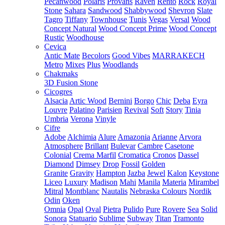
Pecanwood
Polaris
Provans
Raven
Rento
Rock
Royal
Stone
Sahara
Sandwood
Shabbywood
Shevron
Slate
Tagro
Tiffany
Townhouse
Tunis
Vegas
Versal
Wood
Concept Natural
Wood Concept Prime
Wood Concept
Rustic
Woodhouse
Cevica
Antic Mate
Becolors
Good Vibes
MARRAKECH
Metro
Mixes
Plus
Woodlands
Chakmaks
3D Fusion Stone
Cicogres
Alsacia
Artic Wood
Bernini
Borgo
Chic
Deba
Eyra
Louvre
Palatino
Parisien
Revival
Soft
Story
Tinia
Umbria
Verona
Vinyle
Cifre
Adobe
Alchimia
Alure
Amazonia
Arianne
Arvora
Atmosphere
Brillant
Bulevar
Cambre
Casetone
Colonial
Crema Marfil
Cromatica
Cronos
Dassel
Diamond
Dimsey
Drop
Fossil
Golden
Granite
Gravity
Hampton
Jazba
Jewel
Kalon
Keystone
Liceo
Luxury
Madison
Mahi
Manila
Materia
Mirambel
Mitral
Montblanc
Nautalis
Nebraska Colours
Nordik
Odin
Oken
Omnia
Opal
Oval
Pietra
Pulido
Pure
Rovere
Sea
Solid
Sonora
Statuario
Sublime
Subway
Titan
Tramonto