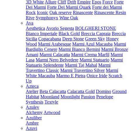
3D White
Allure
Cliff
Drift
Empire
Epos
Force
Forte
Dei Marmi
Forte Dei Marmi Quark
Forte dei Marmi
Rock
Iconic
Oak reserve
Rinascente
Rinascente Resin
Rive
Symphonyx
Wine Oak
Ava
Aesthetica
Avorio Segesta
BOLGHERI STONE
Bianco Imperiale
Black Gold
Breccia Capraia
Breccia
Sicilia
Copacabana
Deep Stone
Green Sky
Honey
Wood
Marmi Arabesque
Marmi Azul Macauba
Marmi
Bardiglio Cenere
Marmi Bianco Bernini
Marmi Bronze
Amani
Marmi Calacatta
Marmi Crema Marfil
Marmi
Lasa
Marmi Nero Belvedere
Marmi Statuario
Marmi
Statuario Splendente
Marmi Taj Mahal
Marmi
Travertino Classic
Marmi Travertino Silver
Marmi
White Macauba
Marmo E Pietra
Onice Iride
Scratch
Up
Azteca
Atelier
Beta Calacatta
Calacatta Gold
Domino
Ground
Habitat
Moonland
Moonlight
Passion
Penelope
Synthesis
Textyle
Azulev
Alchemy
Artwood
Azuliber
Ambre
Azuvi