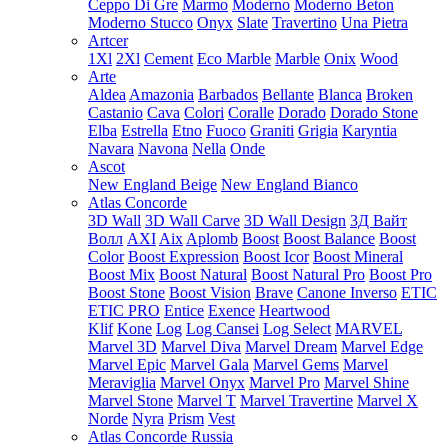
Ceppo Di Gre
Marmo
Moderno
Moderno Beton
Moderno Stucco
Onyx
Slate
Travertino
Una Pietra
Artcer
1Xl
2Xl
Cement
Eco Marble
Marble
Onix
Wood
Arte
Aldea
Amazonia
Barbados
Bellante
Blanca
Broken
Castanio
Cava
Colori
Coralle
Dorado
Dorado Stone
Elba
Estrella
Etno
Fuoco
Graniti
Grigia
Karyntia
Navara
Navona
Nella
Onde
Ascot
New England Beige
New England Bianco
Atlas Concorde
3D Wall
3D Wall Carve
3D Wall Design
3Д Вайт
Волл
AXI
Aix
Aplomb
Boost
Boost Balance
Boost
Color
Boost Expression
Boost Icor
Boost Mineral
Boost Mix
Boost Natural
Boost Natural Pro
Boost Pro
Boost Stone
Boost Vision
Brave
Canone Inverso
ETIC
ETIC PRO
Entice
Exence
Heartwood
Klif
Kone
Log
Log Cansei
Log Select
MARVEL
Marvel 3D
Marvel Diva
Marvel Dream
Marvel Edge
Marvel Epic
Marvel Gala
Marvel Gems
Marvel
Meraviglia
Marvel Onyx
Marvel Pro
Marvel Shine
Marvel Stone
Marvel T
Marvel Travertine
Marvel X
Norde
Nyra
Prism
Vest
Atlas Concorde Russia