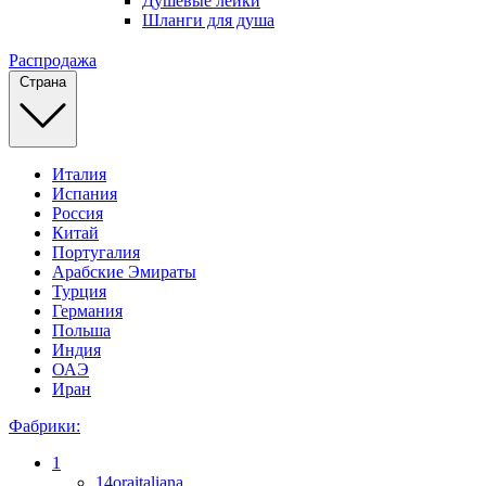
Душевые лейки
Шланги для душа
Распродажа
Страна
Италия
Испания
Россия
Китай
Португалия
Арабские Эмираты
Турция
Германия
Польша
Индия
ОАЭ
Иран
Фабрики:
1
14oraitaliana