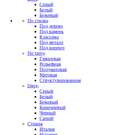
Серый
Белый
Бежевый
По стилю
Под дерево
Под камень
Классика
Под металл
Под кирпич
По типу
Глянцевая
Рельефная
Полуматовая
Матовая
Структурированная
Цвет
Серый
Белый
Бежевый
Коричневый
Черный
Синий
Страна
Италия
Испания