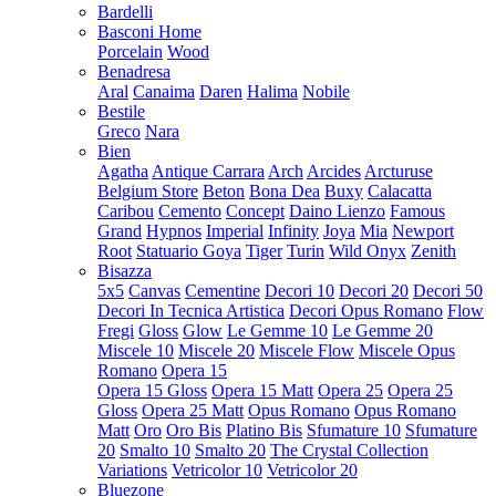
Bardelli
Basconi Home
Porcelain
Wood
Benadresa
Aral
Canaima
Daren
Halima
Nobile
Bestile
Greco
Nara
Bien
Agatha
Antique Carrara
Arch
Arcides
Arcturuse
Belgium Store
Beton
Bona Dea
Buxy
Calacatta
Caribou
Cemento
Concept
Daino Lienzo
Famous
Grand
Hypnos
Imperial
Infinity
Joya
Mia
Newport
Root
Statuario Goya
Tiger
Turin
Wild Onyx
Zenith
Bisazza
5x5
Canvas
Cementine
Decori 10
Decori 20
Decori 50
Decori In Tecnica Artistica
Decori Opus Romano
Flow
Fregi
Gloss
Glow
Le Gemme 10
Le Gemme 20
Miscele 10
Miscele 20
Miscele Flow
Miscele Opus
Romano
Opera 15
Opera 15 Gloss
Opera 15 Matt
Opera 25
Opera 25
Gloss
Opera 25 Matt
Opus Romano
Opus Romano
Matt
Oro
Oro Bis
Platino Bis
Sfumature 10
Sfumature
20
Smalto 10
Smalto 20
The Crystal Collection
Variations
Vetricolor 10
Vetricolor 20
Bluezone