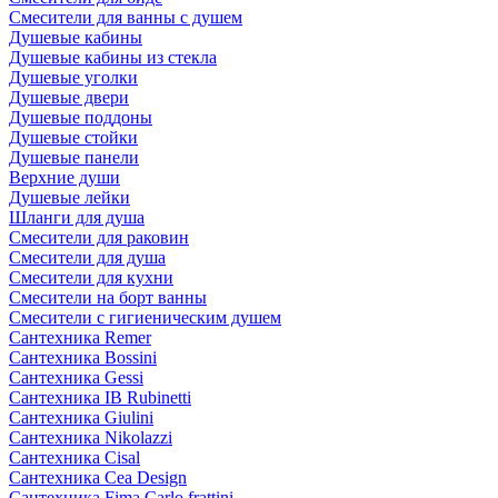
Смесители для ванны с душем
Душевые кабины
Душевые кабины из стекла
Душевые уголки
Душевые двери
Душевые поддоны
Душевые стойки
Душевые панели
Верхние души
Душевые лейки
Шланги для душа
Смесители для раковин
Смесители для душа
Смесители для кухни
Смесители на борт ванны
Смесители с гигиеническим душем
Сантехника Remer
Сантехника Bossini
Сантехника Gessi
Сантехника IB Rubinetti
Сантехника Giulini
Сантехника Nikolazzi
Сантехника Cisal
Сантехника Cea Design
Сантехника Fima Carlo frattini