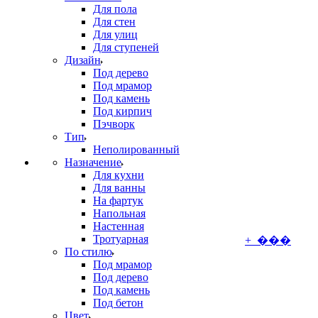
Для пола
Для стен
Для улиц
Для ступеней
Дизайн
Под дерево
Под мрамор
Под камень
Под кирпич
Пэчворк
Тип
Неполированный
Назначение
Для кухни
Для ванны
На фартук
Напольная
Настенная
Тротуарная
+ ���
По стилю
Под мрамор
Под дерево
Под камень
Под бетон
Цвет