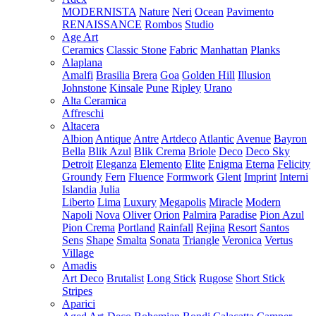
MODERNISTA
Nature
Neri
Ocean
Pavimento
RENAISSANCE
Rombos
Studio
Age Art
Ceramics
Classic Stone
Fabric
Manhattan
Planks
Alaplana
Amalfi
Brasilia
Brera
Goa
Golden Hill
Illusion
Johnstone
Kinsale
Pune
Ripley
Urano
Alta Ceramica
Affreschi
Altacera
Albion
Antique
Antre
Artdeco
Atlantic
Avenue
Bayron
Bella
Blik Azul
Blik Crema
Briole
Deco
Deco Sky
Detroit
Eleganza
Elemento
Elite
Enigma
Eterna
Felicity
Groundy
Fern
Fluence
Formwork
Glent
Imprint
Interni
Islandia
Julia
Liberto
Lima
Luxury
Megapolis
Miracle
Modern
Napoli
Nova
Oliver
Orion
Palmira
Paradise
Pion Azul
Pion Crema
Portland
Rainfall
Rejina
Resort
Santos
Sens
Shape
Smalta
Sonata
Triangle
Veronica
Vertus
Village
Amadis
Art Deco
Brutalist
Long Stick
Rugose
Short Stick
Stripes
Aparici