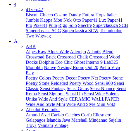
4
41zero42
Biscuit
Chicco
Cosmo
Dandy
Futura
Hops
Italic
Jumble
Kappa
Mou
Nok
Otto
Paper41 Lux
Paper41
Pro
Pixel41
Pulp
Rigo
Solo
Spectre
Superclassica SCB
Superclassica SCG
Superclassica SCW
Technicolor
Two
Wigwag
A
ABK
Alpes Raw
Alpes Wide
Alterego
Atlantis
Blend
Crossroad Brick
Crossroad Chalk
Crossroad Wood
Docks
Dolphin
Eco Chic
Ghost
Interno 9
Lab325
Monolith
Native
Nesting Room
Out.20
Pietra Viva
Play
Poetry Colors
Poetry Decor
Poetry Net
Poetry Stone
Poetry Stone Reloaded
Poetry Wood
Sensi 900
Sensi
Classic
Sensi Fantasy
Sensi Gems
Sensi Nuance
Sensi
Roma
Sensi Signoria
Sensi Up
Sensi Wide
Soleras
Unika
Wide And Style CERAMIC WALLPAPER
Wide And Style Mini
Wide And Style Mini Vol2
Absolut Keramika
Amund
Axel
Caristo
Celebes
Corfu
Ellesmere
Galapagos
Islandia
Java
Marshall
Mindanao
Sajalin
Troya
Vannatu
Vintage
Adex