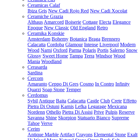
Ceramicas Calaf
Ibiza Gris
New Cadi Rojo Red
New Cadi Xocolat
Ceramiche Grazia
Althaus
Amarcord
Boiserie
Cottage
Electa
Elegance
Epoque
New Classic
Old England
Retro
Ceramika Konskie
Amsterdam
Bohemy
Botanica
Braga
Brennero
Calacatta
Cordoba
Glamour
Intense
Liverpool
Modern
Wood
Narni
Oxford
Parma
Polaris
Portis
Salerno
Snow
Glossy
Sweet Home
Tampa
Terra
Windsor
Wood
Mania
Woodland
Cerasarda
Sardina
Cercom
Amaranto
Ceppo Di Gres
Cosmo
In Contro
Infinity
Quarzi
Soap Stone
Temper
Cerdomus
Sybil
Antique
Baita
Calacatta
Castle
Club
Crete
Effetto
Pietra Di Ostuni
Karnis
Lefka
Legarage
Mexicana
Nordenn
Othello
Pietra Di Assisi
Prive
Pulpis
Reserve
Savanna
Shine
Skorpion
Statuario Bianco
Supreme
Tahoe
Verve
Cerim
Antique Marble
Artifact
Crayons
Elemental Stone
Exalt