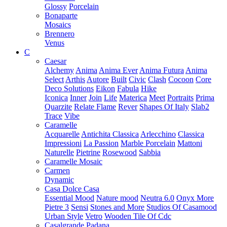
Glossy
Porcelain
Bonaparte
Mosaics
Brennero
Venus
C
Caesar
Alchemy
Anima
Anima Ever
Anima Futura
Anima
Select
Arthis
Autore
Built
Civic
Clash
Cocoon
Core
Deco Solutions
Eikon
Fabula
Hike
Iconica
Inner
Join
Life
Materica
Meet
Portraits
Prima
Quarzite
Relate Flame
Rever
Shapes Of Italy
Slab2
Trace
Vibe
Caramelle
Acquarelle
Antichita Classica
Arlecchino
Classica
Impressioni
La Passion
Marble Porcelain
Mattoni
Naturelle
Pietrine
Rosewood
Sabbia
Caramelle Mosaic
Carmen
Dynamic
Casa Dolce Casa
Essential Mood
Nature mood
Neutra 6.0
Onyx More
Pietre 3
Sensi
Stones and More
Studios Of Casamood
Urban Style
Vetro
Wooden Tile Of Cdc
Casalgrande Padana