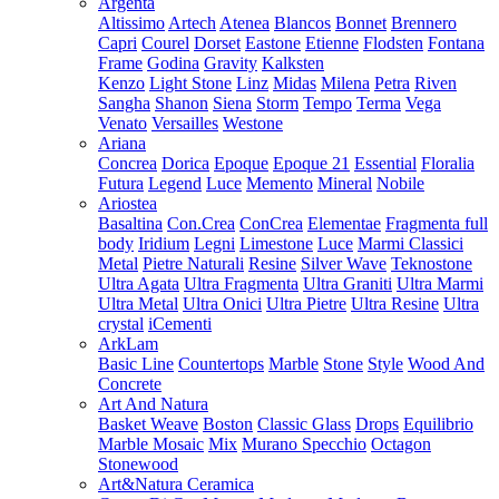
Argenta
Altissimo
Artech
Atenea
Blancos
Bonnet
Brennero
Capri
Courel
Dorset
Eastone
Etienne
Flodsten
Fontana
Frame
Godina
Gravity
Kalksten
Kenzo
Light Stone
Linz
Midas
Milena
Petra
Riven
Sangha
Shanon
Siena
Storm
Tempo
Terma
Vega
Venato
Versailles
Westone
Ariana
Concrea
Dorica
Epoque
Epoque 21
Essential
Floralia
Futura
Legend
Luce
Memento
Mineral
Nobile
Ariostea
Basaltina
Con.Crea
ConCrea
Elementae
Fragmenta full
body
Iridium
Legni
Limestone
Luce
Marmi Classici
Metal
Pietre Naturali
Resine
Silver Wave
Teknostone
Ultra Agata
Ultra Fragmenta
Ultra Graniti
Ultra Marmi
Ultra Metal
Ultra Onici
Ultra Pietre
Ultra Resine
Ultra
crystal
iCementi
ArkLam
Basic Line
Countertops
Marble
Stone
Style
Wood And
Concrete
Art And Natura
Basket Weave
Boston
Classic Glass
Drops
Equilibrio
Marble Mosaic
Mix
Murano Specchio
Octagon
Stonewood
Art&Natura Ceramica