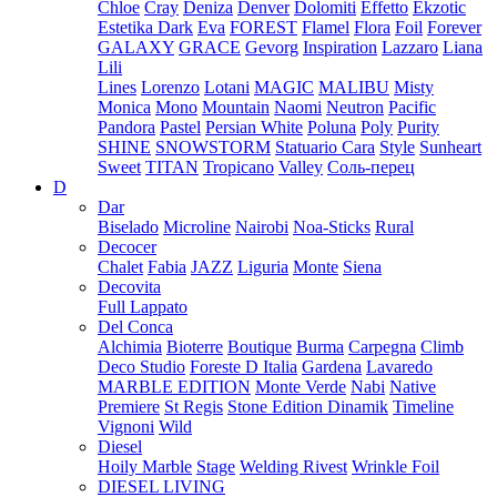
Chloe
Cray
Deniza
Denver
Dolomiti
Effetto
Ekzotic
Estetika Dark
Eva
FOREST
Flamel
Flora
Foil
Forever
GALAXY
GRACE
Gevorg
Inspiration
Lazzaro
Liana
Lili
Lines
Lorenzo
Lotani
MAGIC
MALIBU
Misty
Monica
Mono
Mountain
Naomi
Neutron
Pacific
Pandora
Pastel
Persian White
Poluna
Poly
Purity
SHINE
SNOWSTORM
Statuario Cara
Style
Sunheart
Sweet
TITAN
Tropicano
Valley
Соль-перец
D
Dar
Biselado
Microline
Nairobi
Noa-Sticks
Rural
Decocer
Chalet
Fabia
JAZZ
Liguria
Monte
Siena
Decovita
Full Lappato
Del Conca
Alchimia
Bioterre
Boutique
Burma
Carpegna
Climb
Deco Studio
Foreste D Italia
Gardena
Lavaredo
MARBLE EDITION
Monte Verde
Nabi
Native
Premiere
St Regis
Stone Edition Dinamik
Timeline
Vignoni
Wild
Diesel
Hoily Marble
Stage
Welding Rivest
Wrinkle Foil
DIESEL LIVING