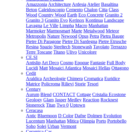
Amazzonia
Architecture
Ardesia
Atelier
Basaltina
Beton
Caleidoscopio
Cemento
Chalon
Citta
Class
Wood
Country Wood
Earth
Eco Concrete
Granito 2
Granito 3
Granito Evo
Kerinox
Kontinua
Landscape
Lavagna
Le Ville
Limpha
Macro
Manhattan
Marmoker
Marmosmart
Marte
Metalwood
Meteor
Metropolis
Nature
Newood
Opus
Petra
Pietra Bauge
Pietre Di Paragone
Pietre Di Sardegna
Pietre Etrusche
Resina
Spazio
Steeltech
Stonewash
Tavolato
Terrazzo
Terre Toscane
Titano
Ulivo
Unicolore
CE.SI
Antislip
Art Deco
Cosmo
Epoque
Fantasie
Full Body
Lucidi
Matt
Mosaici Atlantica
Mosaici Hellas
Ottagono
Cedit
Araldica
Archeologie
Chimera
Cromatica
Euridice
Matrice
Policroma
Rilievi
Storie
Tesori
Century
Aurum
Blend
CONTACT
Cottage
Cristalia
Ecostone
Geology
Glam
Jasper
Medley
Reaction
Rocknest
Stonerock
Titan
Two 0
Uptown
Ceracasa
Antic
Bluemoon
D Color
Dafne
Dolmen
Evolution
Lucentum
Manhattan
Mitica
Olimpia
Porto
Portobello
Soho
Solei
Urban
Vermont
Ceramica Cas