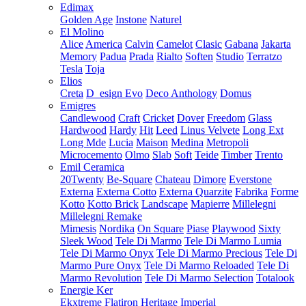
Edimax
Golden Age
Instone
Naturel
El Molino
Alice
America
Calvin
Camelot
Clasic
Gabana
Jakarta
Memory
Padua
Prada
Rialto
Soften
Studio
Terratzo
Tesla
Toja
Elios
Creta
D_esign Evo
Deco Anthology
Domus
Emigres
Candlewood
Craft
Cricket
Dover
Freedom
Glass
Hardwood
Hardy
Hit
Leed
Linus Velvete
Long Ext
Long Mde
Lucia
Maison
Medina
Metropoli
Microcemento
Olmo
Slab
Soft
Teide
Timber
Trento
Emil Ceramica
20Twenty
Be-Square
Chateau
Dimore
Everstone
Externa
Externa Cotto
Externa Quarzite
Fabrika
Forme
Kotto
Kotto Brick
Landscape
Mapierre
Millelegni
Millelegni Remake
Mimesis
Nordika
On Square
Piase
Playwood
Sixty
Sleek Wood
Tele Di Marmo
Tele Di Marmo Lumia
Tele Di Marmo Onyx
Tele Di Marmo Precious
Tele Di
Marmo Pure Onyx
Tele Di Marmo Reloaded
Tele Di
Marmo Revolution
Tele Di Marmo Selection
Totalook
Energie Ker
Ekxtreme
Flatiron
Heritage
Imperial