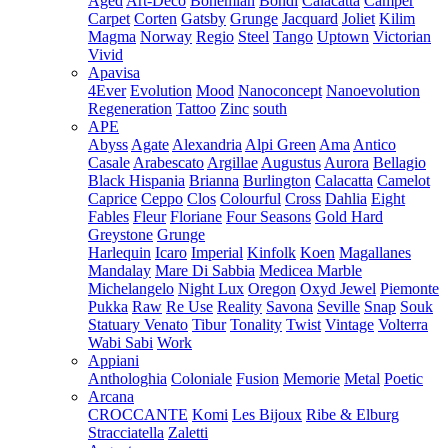
Aged
Art-Deco
Bohemian
Bondi
Calacatta
Camper
Carpet
Corten
Gatsby
Grunge
Jacquard
Joliet
Kilim
Magma
Norway
Regio
Steel
Tango
Uptown
Victorian
Vivid
Apavisa
4Ever
Evolution
Mood
Nanoconcept
Nanoevolution
Regeneration
Tattoo
Zinc
south
APE
Abyss
Agate
Alexandria
Alpi Green
Ama
Antico
Casale
Arabescato
Argillae
Augustus
Aurora
Bellagio
Black Hispania
Brianna
Burlington
Calacatta
Camelot
Caprice
Ceppo
Clos
Colourful
Cross
Dahlia
Eight
Fables
Fleur
Floriane
Four Seasons
Gold Hard
Greystone
Grunge
Harlequin
Icaro
Imperial
Kinfolk
Koen
Magallanes
Mandalay
Mare Di Sabbia
Medicea Marble
Michelangelo
Night Lux
Oregon
Oxyd Jewel
Piemonte
Pukka
Raw
Re Use
Reality
Savona
Seville
Snap
Souk
Statuary Venato
Tibur
Tonality
Twist
Vintage
Volterra
Wabi Sabi
Work
Appiani
Anthologhia
Coloniale
Fusion
Memorie
Metal
Poetic
Arcana
CROCCANTE
Komi
Les Bijoux
Ribe & Elburg
Stracciatella
Zaletti