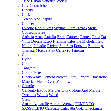
Tribe
Urban
Venetian
Vodevil
Cisa Ceramiche
Liberty
Click
Tempo And Inspire
Codicer
Evoque
Roble Gres
Skyline Glam Hex25
Stella
Coliseum Gres
Ardesia
Astro
Aurelia
Brera
Canova
Contea
Creta
Da
Vinci
Ducale
Expo
Fyamma
Lifestyle
Michelangelo
Natura
Palladio
Riviera
San Siro
Бормио
Вивальди
Лирика
Монца
Рим
Саленто
Тиволи
Colli
Byron
Colorker
Tangram
Cotto d'Este
Black-White
Cement Project
Cluny
Exedra
Limestone
Materica
Metal
Over
Wonderwall
Creatile
Cemento
Exotic
Marbles
Onyx
Stone And Marble
Twenties
Whites
Wood
Creto
Ambra
Aquarelle
Aurora
Avenzo
CEMENTO
SASSOLINO
Calacatta
Calacatta Gold
Checkmate