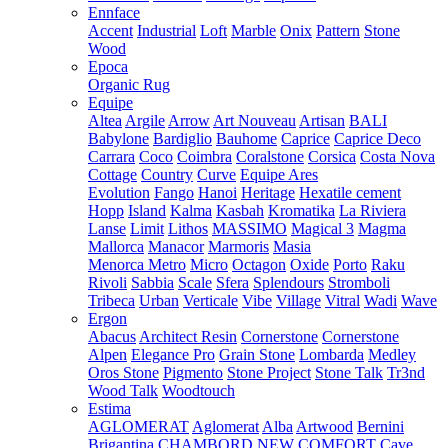
Ennface
Accent
Industrial
Loft
Marble
Onix
Pattern
Stone
Wood
Epoca
Organic Rug
Equipe
Altea
Argile
Arrow
Art Nouveau
Artisan
BALI
Babylone
Bardiglio
Bauhome
Caprice
Caprice Deco
Carrara
Coco
Coimbra
Coralstone
Corsica
Costa Nova
Cottage
Country
Curve
Equipe Ares
Evolution
Fango
Hanoi
Heritage
Hexatile cement
Hopp
Island
Kalma
Kasbah
Kromatika
La Riviera
Lanse
Limit
Lithos
MASSIMO
Magical 3
Magma
Mallorca
Manacor
Marmoris
Masia
Menorca
Metro
Micro
Octagon
Oxide
Porto
Raku
Rivoli
Sabbia
Scale
Sfera
Splendours
Stromboli
Tribeca
Urban
Verticale
Vibe
Village
Vitral
Wadi
Wave
Ergon
Abacus
Architect Resin
Cornerstone
Cornerstone
Alpen
Elegance Pro
Grain Stone
Lombarda
Medley
Oros Stone
Pigmento
Stone Project
Stone Talk
Tr3nd
Wood Talk
Woodtouch
Estima
AGLOMERAT
Aglomerat
Alba
Artwood
Bernini
Brigantina
CHAMBORD NEW
COMFORT
Cave