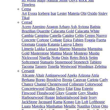
Hi Wood
Maps
Natural Stone
Onyx
Rock Salt
Timeless
Cerpa
Art
Evora
Iceberg
Isar
Lester
Materia
Obi
Oxido
Sisley
Tikal
Cerrad
Acero
Apenino
Aragon
Arbaro
Ash
Aviona
Batista
Brazilian Quarzite
Calacatta Gold
Calacatta White
Cambia
Campina
Canella
Catalea
Celtis
Ceppo Nuovo
Concrete
Cortone
Cottage
Epica
Fabien
Foggia
Fuerta
Giornata
Grapia
Katania
Laroya
Libero
Limeria
Lukka
Lussaca
Marmo
Marquina
Marquina
Gold
Masterstone
Mattina
Maxie
Montego
Mustiq
Nickwood
Nigella
Notta
Onix
Retro Brick
Setim
Softcement
Statuario
Stonemood
Stonetech
Tablero
Tacoma
Tassero
Tonella
Westwood
Woodmax
Zebrina
Cersanit
Alicante
Altair
Antiquewood
Apeks
Arizona
Atria
Berkana
Borgo
Brooklyn
Brosta
Caravan
Cariota
Carly
Chance
Chantal
Chesterwood
Coliseum
Colorwood
Concretewood
Dallas
Deco
Eilat
Etna
Exterio
Finwood
Floralwood
Glory
Granite
Grey Shades
Harbourwood
Hugge
Industrialwood
Ingir
Ivory
JackStone
Jacquard
Kama
Kongo
Lin
Loft
Lofthouse
Luara
Majolica
Manhattan
Metallic
Nautilus
Orion
Otto