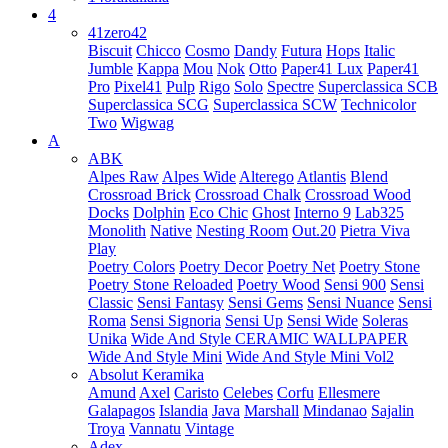
4
41zero42
Biscuit
Chicco
Cosmo
Dandy
Futura
Hops
Italic
Jumble
Kappa
Mou
Nok
Otto
Paper41 Lux
Paper41
Pro
Pixel41
Pulp
Rigo
Solo
Spectre
Superclassica SCB
Superclassica SCG
Superclassica SCW
Technicolor
Two
Wigwag
A
ABK
Alpes Raw
Alpes Wide
Alterego
Atlantis
Blend
Crossroad Brick
Crossroad Chalk
Crossroad Wood
Docks
Dolphin
Eco Chic
Ghost
Interno 9
Lab325
Monolith
Native
Nesting Room
Out.20
Pietra Viva
Play
Poetry Colors
Poetry Decor
Poetry Net
Poetry Stone
Poetry Stone Reloaded
Poetry Wood
Sensi 900
Sensi
Classic
Sensi Fantasy
Sensi Gems
Sensi Nuance
Sensi
Roma
Sensi Signoria
Sensi Up
Sensi Wide
Soleras
Unika
Wide And Style CERAMIC WALLPAPER
Wide And Style Mini
Wide And Style Mini Vol2
Absolut Keramika
Amund
Axel
Caristo
Celebes
Corfu
Ellesmere
Galapagos
Islandia
Java
Marshall
Mindanao
Sajalin
Troya
Vannatu
Vintage
Adex