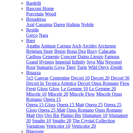
Bardelli
Basconi Home
Porcelain
Wood
Benadresa
Aral
Canaima
Daren
Halima
Nobile
Bestile
Greco
Nara
Bien
Agatha
Antique Carrara
Arch
Arcides
Arcturuse
Belgium Store
Beton
Bona Dea
Buxy
Calacatta
Caribou
Cemento
Concept
Daino Lienzo
Famous
Grand
Hypnos
Imperial
Infinity
Joya
Mia
Newport
Root
Statuario Goya
Tiger
Turin
Wild Onyx
Zenith
Bisazza
5x5
Canvas
Cementine
Decori 10
Decori 20
Decori 50
Decori In Tecnica Artistica
Decori Opus Romano
Flow
Fregi
Gloss
Glow
Le Gemme 10
Le Gemme 20
Miscele 10
Miscele 20
Miscele Flow
Miscele Opus
Romano
Opera 15
Opera 15 Gloss
Opera 15 Matt
Opera 25
Opera 25
Gloss
Opera 25 Matt
Opus Romano
Opus Romano
Matt
Oro
Oro Bis
Platino Bis
Sfumature 10
Sfumature
20
Smalto 10
Smalto 20
The Crystal Collection
Variations
Vetricolor 10
Vetricolor 20
Bluezone