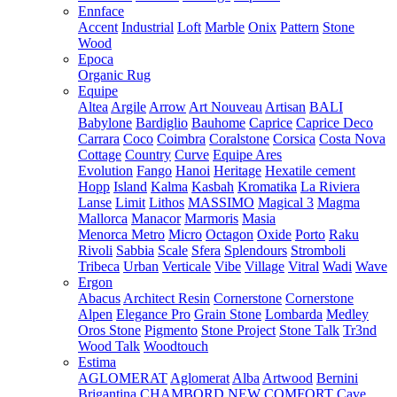
Ennface
Accent
Industrial
Loft
Marble
Onix
Pattern
Stone
Wood
Epoca
Organic Rug
Equipe
Altea
Argile
Arrow
Art Nouveau
Artisan
BALI
Babylone
Bardiglio
Bauhome
Caprice
Caprice Deco
Carrara
Coco
Coimbra
Coralstone
Corsica
Costa Nova
Cottage
Country
Curve
Equipe Ares
Evolution
Fango
Hanoi
Heritage
Hexatile cement
Hopp
Island
Kalma
Kasbah
Kromatika
La Riviera
Lanse
Limit
Lithos
MASSIMO
Magical 3
Magma
Mallorca
Manacor
Marmoris
Masia
Menorca
Metro
Micro
Octagon
Oxide
Porto
Raku
Rivoli
Sabbia
Scale
Sfera
Splendours
Stromboli
Tribeca
Urban
Verticale
Vibe
Village
Vitral
Wadi
Wave
Ergon
Abacus
Architect Resin
Cornerstone
Cornerstone
Alpen
Elegance Pro
Grain Stone
Lombarda
Medley
Oros Stone
Pigmento
Stone Project
Stone Talk
Tr3nd
Wood Talk
Woodtouch
Estima
AGLOMERAT
Aglomerat
Alba
Artwood
Bernini
Brigantina
CHAMBORD NEW
COMFORT
Cave