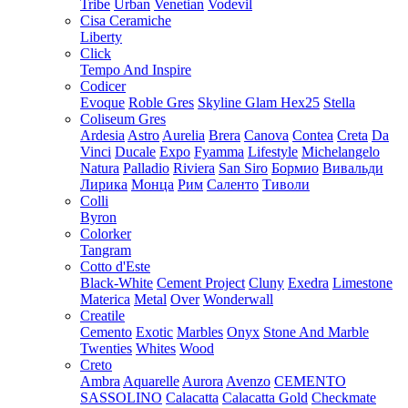
Tribe
Urban
Venetian
Vodevil
Cisa Ceramiche
Liberty
Click
Tempo And Inspire
Codicer
Evoque
Roble Gres
Skyline Glam Hex25
Stella
Coliseum Gres
Ardesia
Astro
Aurelia
Brera
Canova
Contea
Creta
Da
Vinci
Ducale
Expo
Fyamma
Lifestyle
Michelangelo
Natura
Palladio
Riviera
San Siro
Бормио
Вивальди
Лирика
Монца
Рим
Саленто
Тиволи
Colli
Byron
Colorker
Tangram
Cotto d'Este
Black-White
Cement Project
Cluny
Exedra
Limestone
Materica
Metal
Over
Wonderwall
Creatile
Cemento
Exotic
Marbles
Onyx
Stone And Marble
Twenties
Whites
Wood
Creto
Ambra
Aquarelle
Aurora
Avenzo
CEMENTO
SASSOLINO
Calacatta
Calacatta Gold
Checkmate