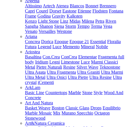
Argenta
Altissimo
Artech
Atenea
Blancos
Bonnet
Brennero
Capri
Courel
Dorset
Eastone
Etienne
Flodsten
Fontana
Frame
Godina
Gravity
Kalksten
Kenzo
Light Stone
Linz
Midas
Milena
Petra
Riven
Sangha
Shanon
Siena
Storm
Tempo
Terma
Vega
Venato
Versailles
Westone
Ariana
Concrea
Dorica
Epoque
Epoque 21
Essential
Floralia
Futura
Legend
Luce
Memento
Mineral
Nobile
Ariostea
Basaltina
Con.Crea
ConCrea
Elementae
Fragmenta full
body
Iridium
Legni
Limestone
Luce
Marmi Classici
Metal
Pietre Naturali
Resine
Silver Wave
Teknostone
Ultra Agata
Ultra Fragmenta
Ultra Graniti
Ultra Marmi
Ultra Metal
Ultra Onici
Ultra Pietre
Ultra Resine
Ultra
crystal
iCementi
ArkLam
Basic Line
Countertops
Marble
Stone
Style
Wood And
Concrete
Art And Natura
Basket Weave
Boston
Classic Glass
Drops
Equilibrio
Marble Mosaic
Mix
Murano Specchio
Octagon
Stonewood
Art&Natura Ceramica