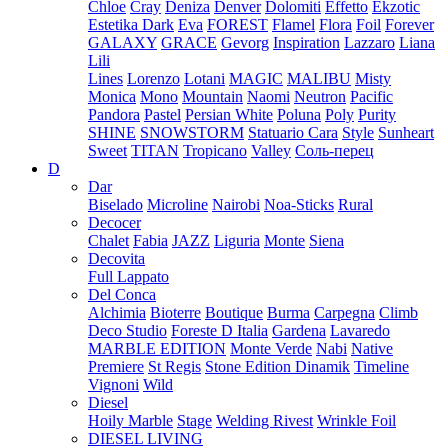
Chloe
Cray
Deniza
Denver
Dolomiti
Effetto
Ekzotic
Estetika Dark
Eva
FOREST
Flamel
Flora
Foil
Forever
GALAXY
GRACE
Gevorg
Inspiration
Lazzaro
Liana
Lili
Lines
Lorenzo
Lotani
MAGIC
MALIBU
Misty
Monica
Mono
Mountain
Naomi
Neutron
Pacific
Pandora
Pastel
Persian White
Poluna
Poly
Purity
SHINE
SNOWSTORM
Statuario Cara
Style
Sunheart
Sweet
TITAN
Tropicano
Valley
Соль-перец
D
Dar
Biselado
Microline
Nairobi
Noa-Sticks
Rural
Decocer
Chalet
Fabia
JAZZ
Liguria
Monte
Siena
Decovita
Full Lappato
Del Conca
Alchimia
Bioterre
Boutique
Burma
Carpegna
Climb
Deco Studio
Foreste D Italia
Gardena
Lavaredo
MARBLE EDITION
Monte Verde
Nabi
Native
Premiere
St Regis
Stone Edition Dinamik
Timeline
Vignoni
Wild
Diesel
Hoily Marble
Stage
Welding Rivest
Wrinkle Foil
DIESEL LIVING