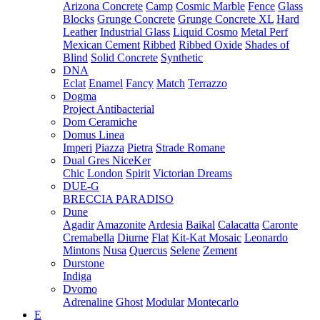
Arizona Concrete
Camp
Cosmic Marble
Fence
Glass
Blocks
Grunge Concrete
Grunge Concrete XL
Hard
Leather
Industrial Glass
Liquid Cosmo
Metal Perf
Mexican Cement
Ribbed
Ribbed Oxide
Shades of
Blind
Solid Concrete
Synthetic
DNA
Eclat
Enamel
Fancy
Match
Terrazzo
Dogma
Project Antibacterial
Dom Ceramiche
Domus Linea
Imperi
Piazza
Pietra
Strade Romane
Dual Gres NiceKer
Chic
London
Spirit
Victorian Dreams
DUE-G
BRECCIA PARADISO
Dune
Agadir
Amazonite
Ardesia
Baikal
Calacatta
Caronte
Cremabella
Diurne
Flat
Kit-Kat Mosaic
Leonardo
Mintons
Nusa
Quercus
Selene
Zement
Durstone
Indiga
Dvomo
Adrenaline
Ghost
Modular
Montecarlo
E