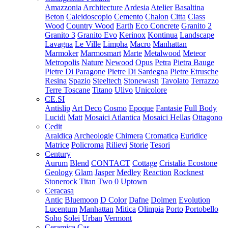
Amazzonia
Architecture
Ardesia
Atelier
Basaltina
Beton
Caleidoscopio
Cemento
Chalon
Citta
Class
Wood
Country Wood
Earth
Eco Concrete
Granito 2
Granito 3
Granito Evo
Kerinox
Kontinua
Landscape
Lavagna
Le Ville
Limpha
Macro
Manhattan
Marmoker
Marmosmart
Marte
Metalwood
Meteor
Metropolis
Nature
Newood
Opus
Petra
Pietra Bauge
Pietre Di Paragone
Pietre Di Sardegna
Pietre Etrusche
Resina
Spazio
Steeltech
Stonewash
Tavolato
Terrazzo
Terre Toscane
Titano
Ulivo
Unicolore
CE.SI
Antislip
Art Deco
Cosmo
Epoque
Fantasie
Full Body
Lucidi
Matt
Mosaici Atlantica
Mosaici Hellas
Ottagono
Cedit
Araldica
Archeologie
Chimera
Cromatica
Euridice
Matrice
Policroma
Rilievi
Storie
Tesori
Century
Aurum
Blend
CONTACT
Cottage
Cristalia
Ecostone
Geology
Glam
Jasper
Medley
Reaction
Rocknest
Stonerock
Titan
Two 0
Uptown
Ceracasa
Antic
Bluemoon
D Color
Dafne
Dolmen
Evolution
Lucentum
Manhattan
Mitica
Olimpia
Porto
Portobello
Soho
Solei
Urban
Vermont
Ceramica Cas