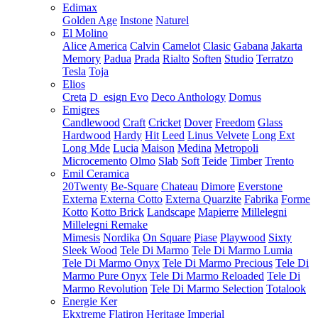
Edimax
Golden Age
Instone
Naturel
El Molino
Alice
America
Calvin
Camelot
Clasic
Gabana
Jakarta
Memory
Padua
Prada
Rialto
Soften
Studio
Terratzo
Tesla
Toja
Elios
Creta
D_esign Evo
Deco Anthology
Domus
Emigres
Candlewood
Craft
Cricket
Dover
Freedom
Glass
Hardwood
Hardy
Hit
Leed
Linus Velvete
Long Ext
Long Mde
Lucia
Maison
Medina
Metropoli
Microcemento
Olmo
Slab
Soft
Teide
Timber
Trento
Emil Ceramica
20Twenty
Be-Square
Chateau
Dimore
Everstone
Externa
Externa Cotto
Externa Quarzite
Fabrika
Forme
Kotto
Kotto Brick
Landscape
Mapierre
Millelegni
Millelegni Remake
Mimesis
Nordika
On Square
Piase
Playwood
Sixty
Sleek Wood
Tele Di Marmo
Tele Di Marmo Lumia
Tele Di Marmo Onyx
Tele Di Marmo Precious
Tele Di
Marmo Pure Onyx
Tele Di Marmo Reloaded
Tele Di
Marmo Revolution
Tele Di Marmo Selection
Totalook
Energie Ker
Ekxtreme
Flatiron
Heritage
Imperial