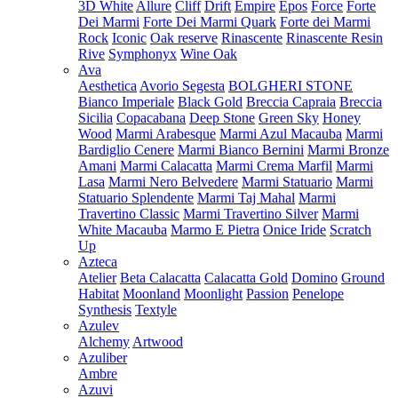
3D White
Allure
Cliff
Drift
Empire
Epos
Force
Forte
Dei Marmi
Forte Dei Marmi Quark
Forte dei Marmi
Rock
Iconic
Oak reserve
Rinascente
Rinascente Resin
Rive
Symphonyx
Wine Oak
Ava
Aesthetica
Avorio Segesta
BOLGHERI STONE
Bianco Imperiale
Black Gold
Breccia Capraia
Breccia
Sicilia
Copacabana
Deep Stone
Green Sky
Honey
Wood
Marmi Arabesque
Marmi Azul Macauba
Marmi
Bardiglio Cenere
Marmi Bianco Bernini
Marmi Bronze
Amani
Marmi Calacatta
Marmi Crema Marfil
Marmi
Lasa
Marmi Nero Belvedere
Marmi Statuario
Marmi
Statuario Splendente
Marmi Taj Mahal
Marmi
Travertino Classic
Marmi Travertino Silver
Marmi
White Macauba
Marmo E Pietra
Onice Iride
Scratch
Up
Azteca
Atelier
Beta Calacatta
Calacatta Gold
Domino
Ground
Habitat
Moonland
Moonlight
Passion
Penelope
Synthesis
Textyle
Azulev
Alchemy
Artwood
Azuliber
Ambre
Azuvi