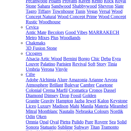
Pecanwood
Polaris
Provans
Raven
Rento
Rock
Royal
Stone
Sahara
Sandwood
Shabbywood
Shevron
Slate
Tagro
Tiffany
Townhouse
Tunis
Vegas
Versal
Wood
Concept Natural
Wood Concept Prime
Wood Concept
Rustic
Woodhouse
Cevica
Antic Mate
Becolors
Good Vibes
MARRAKECH
Metro
Mixes
Plus
Woodlands
Chakmaks
3D Fusion Stone
Cicogres
Alsacia
Artic Wood
Bernini
Borgo
Chic
Deba
Eyra
Louvre
Palatino
Parisien
Revival
Soft
Story
Tinia
Umbria
Verona
Vinyle
Cifre
Adobe
Alchimia
Alure
Amazonia
Arianne
Arvora
Atmosphere
Brillant
Bulevar
Cambre
Casetone
Colonial
Crema Marfil
Cromatica
Cronos
Dassel
Diamond
Dimsey
Drop
Fossil
Golden
Granite
Gravity
Hampton
Jazba
Jewel
Kalon
Keystone
Liceo
Luxury
Madison
Mahi
Manila
Materia
Mirambel
Mitral
Montblanc
Nautalis
Nebraska Colours
Nordik
Odin
Oken
Omnia
Opal
Oval
Pietra
Pulido
Pure
Rovere
Sea
Solid
Sonora
Statuario
Sublime
Subway
Titan
Tramonto