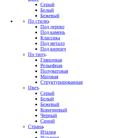
Серый
Белый
Бежевый
По стилю
Под дерево
Под камень
Классика
Под металл
Под кирпич
По типу
Глянцевая
Рельефная
Полуматовая
Матовая
Структурированная
Цвет
Серый
Белый
Бежевый
Коричневый
Черный
Синий
Страна
Италия
Испания