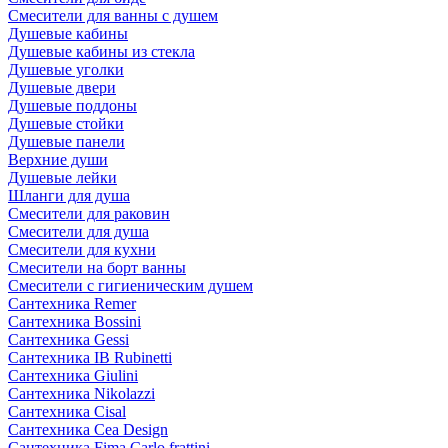
Смесители для ванны с душем
Душевые кабины
Душевые кабины из стекла
Душевые уголки
Душевые двери
Душевые поддоны
Душевые стойки
Душевые панели
Верхние души
Душевые лейки
Шланги для душа
Смесители для раковин
Смесители для душа
Смесители для кухни
Смесители на борт ванны
Смесители с гигиеническим душем
Сантехника Remer
Сантехника Bossini
Сантехника Gessi
Сантехника IB Rubinetti
Сантехника Giulini
Сантехника Nikolazzi
Сантехника Cisal
Сантехника Cea Design
Сантехника Fima Carlo frattini