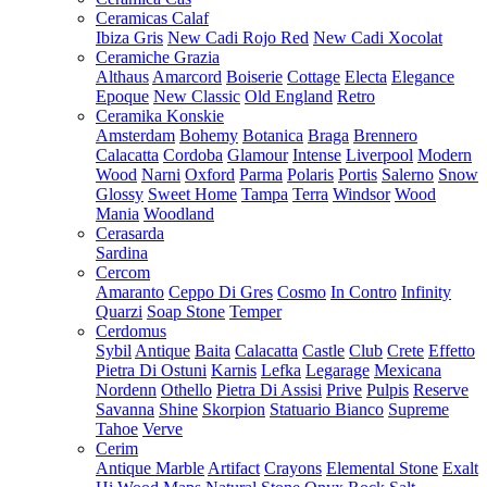
Ceramicas Calaf
Ibiza Gris
New Cadi Rojo Red
New Cadi Xocolat
Ceramiche Grazia
Althaus
Amarcord
Boiserie
Cottage
Electa
Elegance
Epoque
New Classic
Old England
Retro
Ceramika Konskie
Amsterdam
Bohemy
Botanica
Braga
Brennero
Calacatta
Cordoba
Glamour
Intense
Liverpool
Modern
Wood
Narni
Oxford
Parma
Polaris
Portis
Salerno
Snow
Glossy
Sweet Home
Tampa
Terra
Windsor
Wood
Mania
Woodland
Cerasarda
Sardina
Cercom
Amaranto
Ceppo Di Gres
Cosmo
In Contro
Infinity
Quarzi
Soap Stone
Temper
Cerdomus
Sybil
Antique
Baita
Calacatta
Castle
Club
Crete
Effetto
Pietra Di Ostuni
Karnis
Lefka
Legarage
Mexicana
Nordenn
Othello
Pietra Di Assisi
Prive
Pulpis
Reserve
Savanna
Shine
Skorpion
Statuario Bianco
Supreme
Tahoe
Verve
Cerim
Antique Marble
Artifact
Crayons
Elemental Stone
Exalt