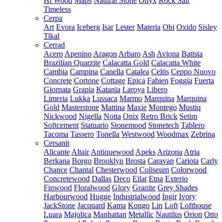
Hi Wood
Maps
Natural Stone
Onyx
Rock Salt
Timeless
Cerpa
Art
Evora
Iceberg
Isar
Lester
Materia
Obi
Oxido
Sisley
Tikal
Cerrad
Acero
Apenino
Aragon
Arbaro
Ash
Aviona
Batista
Brazilian Quarzite
Calacatta Gold
Calacatta White
Cambia
Campina
Canella
Catalea
Celtis
Ceppo Nuovo
Concrete
Cortone
Cottage
Epica
Fabien
Foggia
Fuerta
Giornata
Grapia
Katania
Laroya
Libero
Limeria
Lukka
Lussaca
Marmo
Marquina
Marquina
Gold
Masterstone
Mattina
Maxie
Montego
Mustiq
Nickwood
Nigella
Notta
Onix
Retro Brick
Setim
Softcement
Statuario
Stonemood
Stonetech
Tablero
Tacoma
Tassero
Tonella
Westwood
Woodmax
Zebrina
Cersanit
Alicante
Altair
Antiquewood
Apeks
Arizona
Atria
Berkana
Borgo
Brooklyn
Brosta
Caravan
Cariota
Carly
Chance
Chantal
Chesterwood
Coliseum
Colorwood
Concretewood
Dallas
Deco
Eilat
Etna
Exterio
Finwood
Floralwood
Glory
Granite
Grey Shades
Harbourwood
Hugge
Industrialwood
Ingir
Ivory
JackStone
Jacquard
Kama
Kongo
Lin
Loft
Lofthouse
Luara
Majolica
Manhattan
Metallic
Nautilus
Orion
Otto