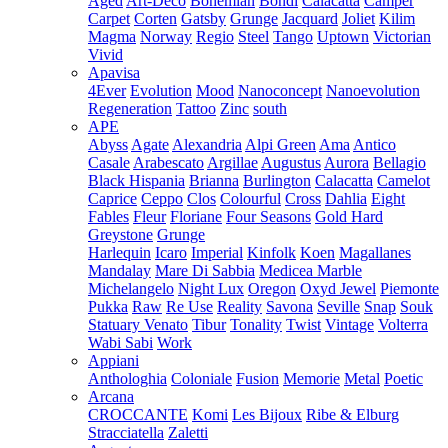
Aged
Art-Deco
Bohemian
Bondi
Calacatta
Camper
Carpet
Corten
Gatsby
Grunge
Jacquard
Joliet
Kilim
Magma
Norway
Regio
Steel
Tango
Uptown
Victorian
Vivid
Apavisa
4Ever
Evolution
Mood
Nanoconcept
Nanoevolution
Regeneration
Tattoo
Zinc
south
APE
Abyss
Agate
Alexandria
Alpi Green
Ama
Antico
Casale
Arabescato
Argillae
Augustus
Aurora
Bellagio
Black Hispania
Brianna
Burlington
Calacatta
Camelot
Caprice
Ceppo
Clos
Colourful
Cross
Dahlia
Eight
Fables
Fleur
Floriane
Four Seasons
Gold Hard
Greystone
Grunge
Harlequin
Icaro
Imperial
Kinfolk
Koen
Magallanes
Mandalay
Mare Di Sabbia
Medicea Marble
Michelangelo
Night Lux
Oregon
Oxyd Jewel
Piemonte
Pukka
Raw
Re Use
Reality
Savona
Seville
Snap
Souk
Statuary Venato
Tibur
Tonality
Twist
Vintage
Volterra
Wabi Sabi
Work
Appiani
Anthologhia
Coloniale
Fusion
Memorie
Metal
Poetic
Arcana
CROCCANTE
Komi
Les Bijoux
Ribe & Elburg
Stracciatella
Zaletti