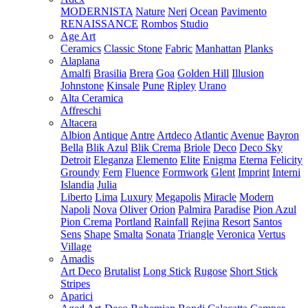
MODERNISTA
Nature
Neri
Ocean
Pavimento
RENAISSANCE
Rombos
Studio
Age Art
Ceramics
Classic Stone
Fabric
Manhattan
Planks
Alaplana
Amalfi
Brasilia
Brera
Goa
Golden Hill
Illusion
Johnstone
Kinsale
Pune
Ripley
Urano
Alta Ceramica
Affreschi
Altacera
Albion
Antique
Antre
Artdeco
Atlantic
Avenue
Bayron
Bella
Blik Azul
Blik Crema
Briole
Deco
Deco Sky
Detroit
Eleganza
Elemento
Elite
Enigma
Eterna
Felicity
Groundy
Fern
Fluence
Formwork
Glent
Imprint
Interni
Islandia
Julia
Liberto
Lima
Luxury
Megapolis
Miracle
Modern
Napoli
Nova
Oliver
Orion
Palmira
Paradise
Pion Azul
Pion Crema
Portland
Rainfall
Rejina
Resort
Santos
Sens
Shape
Smalta
Sonata
Triangle
Veronica
Vertus
Village
Amadis
Art Deco
Brutalist
Long Stick
Rugose
Short Stick
Stripes
Aparici