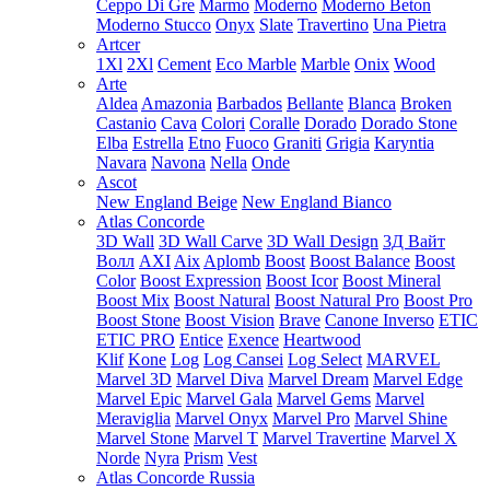
Ceppo Di Gre
Marmo
Moderno
Moderno Beton
Moderno Stucco
Onyx
Slate
Travertino
Una Pietra
Artcer
1Xl
2Xl
Cement
Eco Marble
Marble
Onix
Wood
Arte
Aldea
Amazonia
Barbados
Bellante
Blanca
Broken
Castanio
Cava
Colori
Coralle
Dorado
Dorado Stone
Elba
Estrella
Etno
Fuoco
Graniti
Grigia
Karyntia
Navara
Navona
Nella
Onde
Ascot
New England Beige
New England Bianco
Atlas Concorde
3D Wall
3D Wall Carve
3D Wall Design
3Д Вайт
Волл
AXI
Aix
Aplomb
Boost
Boost Balance
Boost
Color
Boost Expression
Boost Icor
Boost Mineral
Boost Mix
Boost Natural
Boost Natural Pro
Boost Pro
Boost Stone
Boost Vision
Brave
Canone Inverso
ETIC
ETIC PRO
Entice
Exence
Heartwood
Klif
Kone
Log
Log Cansei
Log Select
MARVEL
Marvel 3D
Marvel Diva
Marvel Dream
Marvel Edge
Marvel Epic
Marvel Gala
Marvel Gems
Marvel
Meraviglia
Marvel Onyx
Marvel Pro
Marvel Shine
Marvel Stone
Marvel T
Marvel Travertine
Marvel X
Norde
Nyra
Prism
Vest
Atlas Concorde Russia