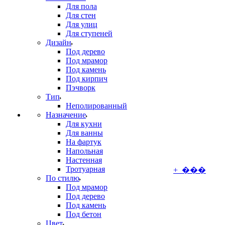
Для пола
Для стен
Для улиц
Для ступеней
Дизайн
Под дерево
Под мрамор
Под камень
Под кирпич
Пэчворк
Тип
Неполированный
Назначение
Для кухни
Для ванны
На фартук
Напольная
Настенная
Тротуарная
+ ���
По стилю
Под мрамор
Под дерево
Под камень
Под бетон
Цвет