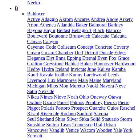
Neeko
B
Baldocer
Active
Adaggio
Akrom
Ancares
Andrea
Anore
Arkety
Arlon
Athenea
Atlantida
Baker
Balmoral
Barkley
Bayona
Bayur
Belfast
Bellagio-1
Black
Blancos
Boulevard
Boutonne
Brunswich
Calacatta
Calcutta
Canvas
Canyon
Cayenne
Code
Coliseum
Concept
Concrete
Coverty
Cream
Cream Chamber
Delf
Detroit
Ducale
Edges
Eleganza
Elyt
Enna
Epping
Eternal
Even
Fox
Grace
Grafton
Greystone
Habitat
Hakea
Hannover
Hardwood
Hedby
Hydra
Iceland
Invictus
June
Kaliva
Kamba
Kauri
Kavala
Kotibe
Kunny
Larchwood
Leeds
Liverpool
Lux Marmorea
Maia
Maine
Maryland
Michigan
Milos
Mon
Muretto
Naoki
Navora
Neve
Satin
Nexside
Nikea
Nimes
Niove
Noah
Ohio
Oneway
Otawa
Oxiline
Ozone
Parsel
Patmos
Pembrey
Pienza
Pierre
Piggot
Polaris
Portoro
Prospect
Quarzite
Quios
Raschel
Riscal
Riverdale
Rodano
Sanford
Savona
Seul
Shetland
Shira
Silver
Sitka
Solid
Statuario
Storm
Sunshine
Sutton
Tasos
Tennessee
Ural
Urban
Vancouver
Vanglih
Venice
Wacom
Wooden
Yale
York
Zermatt