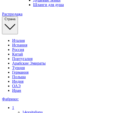
Душевые лейки
Шланги для душа
Распродажа
Страна
Италия
Испания
Россия
Китай
Португалия
Арабские Эмираты
Турция
Германия
Польша
Индия
ОАЭ
Иран
Фабрики:
1
14oraitaliana