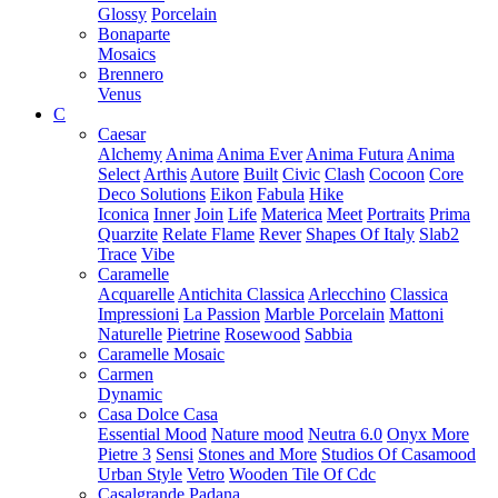
Glossy
Porcelain
Bonaparte
Mosaics
Brennero
Venus
C
Caesar
Alchemy
Anima
Anima Ever
Anima Futura
Anima
Select
Arthis
Autore
Built
Civic
Clash
Cocoon
Core
Deco Solutions
Eikon
Fabula
Hike
Iconica
Inner
Join
Life
Materica
Meet
Portraits
Prima
Quarzite
Relate Flame
Rever
Shapes Of Italy
Slab2
Trace
Vibe
Caramelle
Acquarelle
Antichita Classica
Arlecchino
Classica
Impressioni
La Passion
Marble Porcelain
Mattoni
Naturelle
Pietrine
Rosewood
Sabbia
Caramelle Mosaic
Carmen
Dynamic
Casa Dolce Casa
Essential Mood
Nature mood
Neutra 6.0
Onyx More
Pietre 3
Sensi
Stones and More
Studios Of Casamood
Urban Style
Vetro
Wooden Tile Of Cdc
Casalgrande Padana