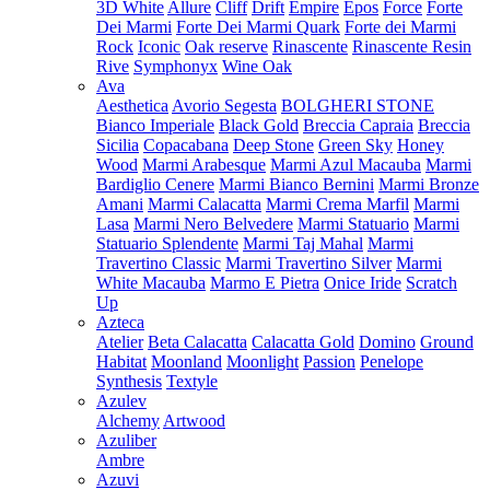
3D White
Allure
Cliff
Drift
Empire
Epos
Force
Forte
Dei Marmi
Forte Dei Marmi Quark
Forte dei Marmi
Rock
Iconic
Oak reserve
Rinascente
Rinascente Resin
Rive
Symphonyx
Wine Oak
Ava
Aesthetica
Avorio Segesta
BOLGHERI STONE
Bianco Imperiale
Black Gold
Breccia Capraia
Breccia
Sicilia
Copacabana
Deep Stone
Green Sky
Honey
Wood
Marmi Arabesque
Marmi Azul Macauba
Marmi
Bardiglio Cenere
Marmi Bianco Bernini
Marmi Bronze
Amani
Marmi Calacatta
Marmi Crema Marfil
Marmi
Lasa
Marmi Nero Belvedere
Marmi Statuario
Marmi
Statuario Splendente
Marmi Taj Mahal
Marmi
Travertino Classic
Marmi Travertino Silver
Marmi
White Macauba
Marmo E Pietra
Onice Iride
Scratch
Up
Azteca
Atelier
Beta Calacatta
Calacatta Gold
Domino
Ground
Habitat
Moonland
Moonlight
Passion
Penelope
Synthesis
Textyle
Azulev
Alchemy
Artwood
Azuliber
Ambre
Azuvi