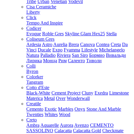
Tribe
Urban
Venetian
Vodevil
Cisa Ceramiche
Liberty
Click
Tempo And Inspire
Codicer
Evoque
Roble Gres
Skyline Glam Hex25
Stella
Coliseum Gres
Ardesia
Astro
Aurelia
Brera
Canova
Contea
Creta
Da
Vinci
Ducale
Expo
Fyamma
Lifestyle
Michelangelo
Natura
Palladio
Riviera
San Siro
Бормио
Вивальди
Лирика
Монца
Рим
Саленто
Тиволи
Colli
Byron
Colorker
Tangram
Cotto d'Este
Black-White
Cement Project
Cluny
Exedra
Limestone
Materica
Metal
Over
Wonderwall
Creatile
Cemento
Exotic
Marbles
Onyx
Stone And Marble
Twenties
Whites
Wood
Creto
Ambra
Aquarelle
Aurora
Avenzo
CEMENTO
SASSOLINO
Calacatta
Calacatta Gold
Checkmate