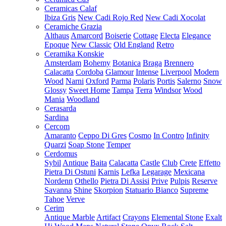
Ceramicas Calaf
Ibiza Gris
New Cadi Rojo Red
New Cadi Xocolat
Ceramiche Grazia
Althaus
Amarcord
Boiserie
Cottage
Electa
Elegance
Epoque
New Classic
Old England
Retro
Ceramika Konskie
Amsterdam
Bohemy
Botanica
Braga
Brennero
Calacatta
Cordoba
Glamour
Intense
Liverpool
Modern
Wood
Narni
Oxford
Parma
Polaris
Portis
Salerno
Snow
Glossy
Sweet Home
Tampa
Terra
Windsor
Wood
Mania
Woodland
Cerasarda
Sardina
Cercom
Amaranto
Ceppo Di Gres
Cosmo
In Contro
Infinity
Quarzi
Soap Stone
Temper
Cerdomus
Sybil
Antique
Baita
Calacatta
Castle
Club
Crete
Effetto
Pietra Di Ostuni
Karnis
Lefka
Legarage
Mexicana
Nordenn
Othello
Pietra Di Assisi
Prive
Pulpis
Reserve
Savanna
Shine
Skorpion
Statuario Bianco
Supreme
Tahoe
Verve
Cerim
Antique Marble
Artifact
Crayons
Elemental Stone
Exalt