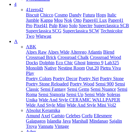
4
41zero42
Biscuit
Chicco
Cosmo
Dandy
Futura
Hops
Italic
Jumble
Kappa
Mou
Nok
Otto
Paper41 Lux
Paper41
Pro
Pixel41
Pulp
Rigo
Solo
Spectre
Superclassica SCB
Superclassica SCG
Superclassica SCW
Technicolor
Two
Wigwag
A
ABK
Alpes Raw
Alpes Wide
Alterego
Atlantis
Blend
Crossroad Brick
Crossroad Chalk
Crossroad Wood
Docks
Dolphin
Eco Chic
Ghost
Interno 9
Lab325
Monolith
Native
Nesting Room
Out.20
Pietra Viva
Play
Poetry Colors
Poetry Decor
Poetry Net
Poetry Stone
Poetry Stone Reloaded
Poetry Wood
Sensi 900
Sensi
Classic
Sensi Fantasy
Sensi Gems
Sensi Nuance
Sensi
Roma
Sensi Signoria
Sensi Up
Sensi Wide
Soleras
Unika
Wide And Style CERAMIC WALLPAPER
Wide And Style Mini
Wide And Style Mini Vol2
Absolut Keramika
Amund
Axel
Caristo
Celebes
Corfu
Ellesmere
Galapagos
Islandia
Java
Marshall
Mindanao
Sajalin
Troya
Vannatu
Vintage
Adex