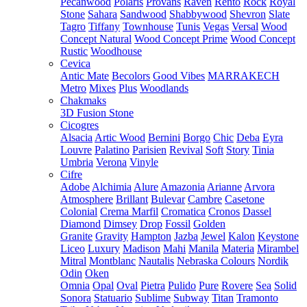
Pecanwood
Polaris
Provans
Raven
Rento
Rock
Royal
Stone
Sahara
Sandwood
Shabbywood
Shevron
Slate
Tagro
Tiffany
Townhouse
Tunis
Vegas
Versal
Wood
Concept Natural
Wood Concept Prime
Wood Concept
Rustic
Woodhouse
Cevica
Antic Mate
Becolors
Good Vibes
MARRAKECH
Metro
Mixes
Plus
Woodlands
Chakmaks
3D Fusion Stone
Cicogres
Alsacia
Artic Wood
Bernini
Borgo
Chic
Deba
Eyra
Louvre
Palatino
Parisien
Revival
Soft
Story
Tinia
Umbria
Verona
Vinyle
Cifre
Adobe
Alchimia
Alure
Amazonia
Arianne
Arvora
Atmosphere
Brillant
Bulevar
Cambre
Casetone
Colonial
Crema Marfil
Cromatica
Cronos
Dassel
Diamond
Dimsey
Drop
Fossil
Golden
Granite
Gravity
Hampton
Jazba
Jewel
Kalon
Keystone
Liceo
Luxury
Madison
Mahi
Manila
Materia
Mirambel
Mitral
Montblanc
Nautalis
Nebraska Colours
Nordik
Odin
Oken
Omnia
Opal
Oval
Pietra
Pulido
Pure
Rovere
Sea
Solid
Sonora
Statuario
Sublime
Subway
Titan
Tramonto