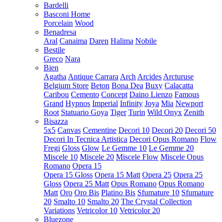
Bardelli
Basconi Home
Porcelain
Wood
Benadresa
Aral
Canaima
Daren
Halima
Nobile
Bestile
Greco
Nara
Bien
Agatha
Antique Carrara
Arch
Arcides
Arcturuse
Belgium Store
Beton
Bona Dea
Buxy
Calacatta
Caribou
Cemento
Concept
Daino Lienzo
Famous
Grand
Hypnos
Imperial
Infinity
Joya
Mia
Newport
Root
Statuario Goya
Tiger
Turin
Wild Onyx
Zenith
Bisazza
5x5
Canvas
Cementine
Decori 10
Decori 20
Decori 50
Decori In Tecnica Artistica
Decori Opus Romano
Flow
Fregi
Gloss
Glow
Le Gemme 10
Le Gemme 20
Miscele 10
Miscele 20
Miscele Flow
Miscele Opus
Romano
Opera 15
Opera 15 Gloss
Opera 15 Matt
Opera 25
Opera 25
Gloss
Opera 25 Matt
Opus Romano
Opus Romano
Matt
Oro
Oro Bis
Platino Bis
Sfumature 10
Sfumature
20
Smalto 10
Smalto 20
The Crystal Collection
Variations
Vetricolor 10
Vetricolor 20
Bluezone