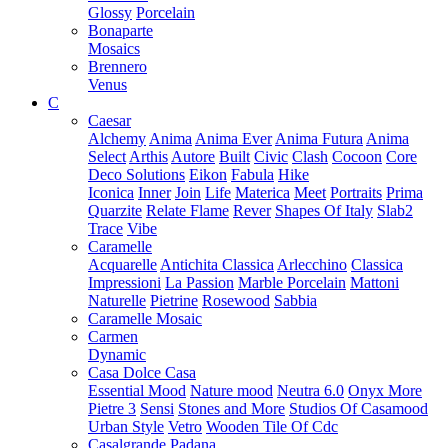
Glossy
Porcelain
Bonaparte
Mosaics
Brennero
Venus
C
Caesar
Alchemy
Anima
Anima Ever
Anima Futura
Anima
Select
Arthis
Autore
Built
Civic
Clash
Cocoon
Core
Deco Solutions
Eikon
Fabula
Hike
Iconica
Inner
Join
Life
Materica
Meet
Portraits
Prima
Quarzite
Relate Flame
Rever
Shapes Of Italy
Slab2
Trace
Vibe
Caramelle
Acquarelle
Antichita Classica
Arlecchino
Classica
Impressioni
La Passion
Marble Porcelain
Mattoni
Naturelle
Pietrine
Rosewood
Sabbia
Caramelle Mosaic
Carmen
Dynamic
Casa Dolce Casa
Essential Mood
Nature mood
Neutra 6.0
Onyx More
Pietre 3
Sensi
Stones and More
Studios Of Casamood
Urban Style
Vetro
Wooden Tile Of Cdc
Casalgrande Padana