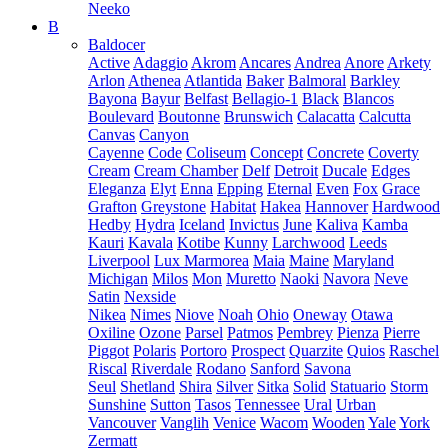
Neeko
B
Baldocer
Active
Adaggio
Akrom
Ancares
Andrea
Anore
Arkety
Arlon
Athenea
Atlantida
Baker
Balmoral
Barkley
Bayona
Bayur
Belfast
Bellagio-1
Black
Blancos
Boulevard
Boutonne
Brunswich
Calacatta
Calcutta
Canvas
Canyon
Cayenne
Code
Coliseum
Concept
Concrete
Coverty
Cream
Cream Chamber
Delf
Detroit
Ducale
Edges
Eleganza
Elyt
Enna
Epping
Eternal
Even
Fox
Grace
Grafton
Greystone
Habitat
Hakea
Hannover
Hardwood
Hedby
Hydra
Iceland
Invictus
June
Kaliva
Kamba
Kauri
Kavala
Kotibe
Kunny
Larchwood
Leeds
Liverpool
Lux Marmorea
Maia
Maine
Maryland
Michigan
Milos
Mon
Muretto
Naoki
Navora
Neve
Satin
Nexside
Nikea
Nimes
Niove
Noah
Ohio
Oneway
Otawa
Oxiline
Ozone
Parsel
Patmos
Pembrey
Pienza
Pierre
Piggot
Polaris
Portoro
Prospect
Quarzite
Quios
Raschel
Riscal
Riverdale
Rodano
Sanford
Savona
Seul
Shetland
Shira
Silver
Sitka
Solid
Statuario
Storm
Sunshine
Sutton
Tasos
Tennessee
Ural
Urban
Vancouver
Vanglih
Venice
Wacom
Wooden
Yale
York
Zermatt