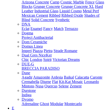
Arizona Concrete
Camp
Cosmic Marble
Fence
Glass
Blocks
Grunge Concrete
Grunge Concrete XL
Hard
Leather
Industrial Glass
Liquid Cosmo
Metal Perf
Mexican Cement
Ribbed
Ribbed Oxide
Shades of
Blind
Solid Concrete
Synthetic
DNA
Eclat
Enamel
Fancy
Match
Terrazzo
Dogma
Project Antibacterial
Dom Ceramiche
Domus Linea
Imperi
Piazza
Pietra
Strade Romane
Dual Gres NiceKer
Chic
London
Spirit
Victorian Dreams
DUE-G
BRECCIA PARADISO
Dune
Agadir
Amazonite
Ardesia
Baikal
Calacatta
Caronte
Cremabella
Diurne
Flat
Kit-Kat Mosaic
Leonardo
Mintons
Nusa
Quercus
Selene
Zement
Durstone
Indiga
Dvomo
Adrenaline
Ghost
Modular
Montecarlo
E