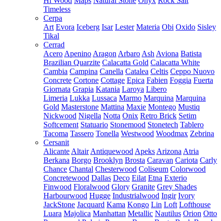
Hi Wood
Maps
Natural Stone
Onyx
Rock Salt
Timeless
Cerpa
Art
Evora
Iceberg
Isar
Lester
Materia
Obi
Oxido
Sisley
Tikal
Cerrad
Acero
Apenino
Aragon
Arbaro
Ash
Aviona
Batista
Brazilian Quarzite
Calacatta Gold
Calacatta White
Cambia
Campina
Canella
Catalea
Celtis
Ceppo Nuovo
Concrete
Cortone
Cottage
Epica
Fabien
Foggia
Fuerta
Giornata
Grapia
Katania
Laroya
Libero
Limeria
Lukka
Lussaca
Marmo
Marquina
Marquina
Gold
Masterstone
Mattina
Maxie
Montego
Mustiq
Nickwood
Nigella
Notta
Onix
Retro Brick
Setim
Softcement
Statuario
Stonemood
Stonetech
Tablero
Tacoma
Tassero
Tonella
Westwood
Woodmax
Zebrina
Cersanit
Alicante
Altair
Antiquewood
Apeks
Arizona
Atria
Berkana
Borgo
Brooklyn
Brosta
Caravan
Cariota
Carly
Chance
Chantal
Chesterwood
Coliseum
Colorwood
Concretewood
Dallas
Deco
Eilat
Etna
Exterio
Finwood
Floralwood
Glory
Granite
Grey Shades
Harbourwood
Hugge
Industrialwood
Ingir
Ivory
JackStone
Jacquard
Kama
Kongo
Lin
Loft
Lofthouse
Luara
Majolica
Manhattan
Metallic
Nautilus
Orion
Otto