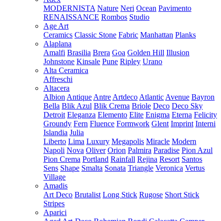
MODERNISTA
Nature
Neri
Ocean
Pavimento
RENAISSANCE
Rombos
Studio
Age Art
Ceramics
Classic Stone
Fabric
Manhattan
Planks
Alaplana
Amalfi
Brasilia
Brera
Goa
Golden Hill
Illusion
Johnstone
Kinsale
Pune
Ripley
Urano
Alta Ceramica
Affreschi
Altacera
Albion
Antique
Antre
Artdeco
Atlantic
Avenue
Bayron
Bella
Blik Azul
Blik Crema
Briole
Deco
Deco Sky
Detroit
Eleganza
Elemento
Elite
Enigma
Eterna
Felicity
Groundy
Fern
Fluence
Formwork
Glent
Imprint
Interni
Islandia
Julia
Liberto
Lima
Luxury
Megapolis
Miracle
Modern
Napoli
Nova
Oliver
Orion
Palmira
Paradise
Pion Azul
Pion Crema
Portland
Rainfall
Rejina
Resort
Santos
Sens
Shape
Smalta
Sonata
Triangle
Veronica
Vertus
Village
Amadis
Art Deco
Brutalist
Long Stick
Rugose
Short Stick
Stripes
Aparici