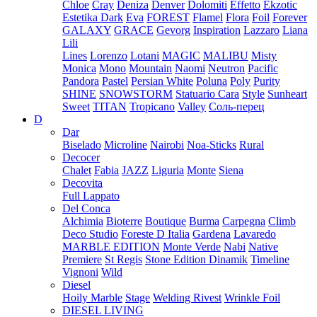
Chloe
Cray
Deniza
Denver
Dolomiti
Effetto
Ekzotic
Estetika Dark
Eva
FOREST
Flamel
Flora
Foil
Forever
GALAXY
GRACE
Gevorg
Inspiration
Lazzaro
Liana
Lili
Lines
Lorenzo
Lotani
MAGIC
MALIBU
Misty
Monica
Mono
Mountain
Naomi
Neutron
Pacific
Pandora
Pastel
Persian White
Poluna
Poly
Purity
SHINE
SNOWSTORM
Statuario Cara
Style
Sunheart
Sweet
TITAN
Tropicano
Valley
Соль-перец
D
Dar
Biselado
Microline
Nairobi
Noa-Sticks
Rural
Decocer
Chalet
Fabia
JAZZ
Liguria
Monte
Siena
Decovita
Full Lappato
Del Conca
Alchimia
Bioterre
Boutique
Burma
Carpegna
Climb
Deco Studio
Foreste D Italia
Gardena
Lavaredo
MARBLE EDITION
Monte Verde
Nabi
Native
Premiere
St Regis
Stone Edition Dinamik
Timeline
Vignoni
Wild
Diesel
Hoily Marble
Stage
Welding Rivest
Wrinkle Foil
DIESEL LIVING