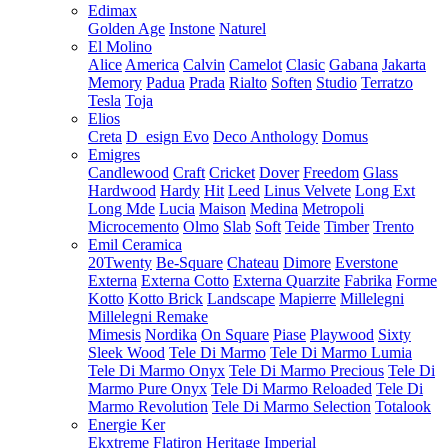
Edimax
Golden Age
Instone
Naturel
El Molino
Alice
America
Calvin
Camelot
Clasic
Gabana
Jakarta
Memory
Padua
Prada
Rialto
Soften
Studio
Terratzo
Tesla
Toja
Elios
Creta
D_esign Evo
Deco Anthology
Domus
Emigres
Candlewood
Craft
Cricket
Dover
Freedom
Glass
Hardwood
Hardy
Hit
Leed
Linus Velvete
Long Ext
Long Mde
Lucia
Maison
Medina
Metropoli
Microcemento
Olmo
Slab
Soft
Teide
Timber
Trento
Emil Ceramica
20Twenty
Be-Square
Chateau
Dimore
Everstone
Externa
Externa Cotto
Externa Quarzite
Fabrika
Forme
Kotto
Kotto Brick
Landscape
Mapierre
Millelegni
Millelegni Remake
Mimesis
Nordika
On Square
Piase
Playwood
Sixty
Sleek Wood
Tele Di Marmo
Tele Di Marmo Lumia
Tele Di Marmo Onyx
Tele Di Marmo Precious
Tele Di
Marmo Pure Onyx
Tele Di Marmo Reloaded
Tele Di
Marmo Revolution
Tele Di Marmo Selection
Totalook
Energie Ker
Ekxtreme
Flatiron
Heritage
Imperial