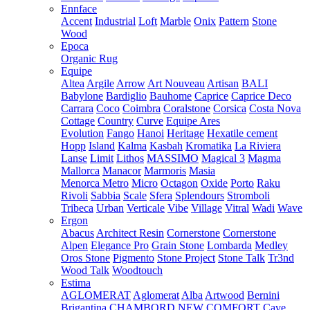
Ennface
Accent
Industrial
Loft
Marble
Onix
Pattern
Stone
Wood
Epoca
Organic Rug
Equipe
Altea
Argile
Arrow
Art Nouveau
Artisan
BALI
Babylone
Bardiglio
Bauhome
Caprice
Caprice Deco
Carrara
Coco
Coimbra
Coralstone
Corsica
Costa Nova
Cottage
Country
Curve
Equipe Ares
Evolution
Fango
Hanoi
Heritage
Hexatile cement
Hopp
Island
Kalma
Kasbah
Kromatika
La Riviera
Lanse
Limit
Lithos
MASSIMO
Magical 3
Magma
Mallorca
Manacor
Marmoris
Masia
Menorca
Metro
Micro
Octagon
Oxide
Porto
Raku
Rivoli
Sabbia
Scale
Sfera
Splendours
Stromboli
Tribeca
Urban
Verticale
Vibe
Village
Vitral
Wadi
Wave
Ergon
Abacus
Architect Resin
Cornerstone
Cornerstone
Alpen
Elegance Pro
Grain Stone
Lombarda
Medley
Oros Stone
Pigmento
Stone Project
Stone Talk
Tr3nd
Wood Talk
Woodtouch
Estima
AGLOMERAT
Aglomerat
Alba
Artwood
Bernini
Brigantina
CHAMBORD NEW
COMFORT
Cave