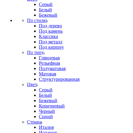
Серый
Белый
Бежевый
По стилю
Под дерево
Под камень
Классика
Под металл
Под кирпич
По типу
Глянцевая
Рельефная
Полуматовая
Матовая
Структурированная
Цвет
Серый
Белый
Бежевый
Коричневый
Черный
Синий
Страна
Италия
Испания