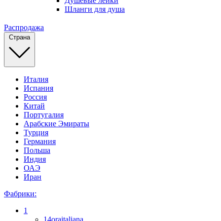
Душевые лейки
Шланги для душа
Распродажа
Страна
Италия
Испания
Россия
Китай
Португалия
Арабские Эмираты
Турция
Германия
Польша
Индия
ОАЭ
Иран
Фабрики:
1
14oraitaliana