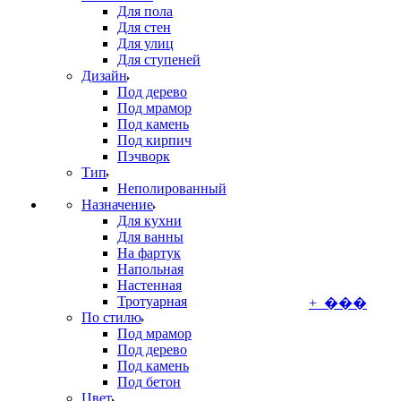
Для пола
Для стен
Для улиц
Для ступеней
Дизайн
Под дерево
Под мрамор
Под камень
Под кирпич
Пэчворк
Тип
Неполированный
Назначение
Для кухни
Для ванны
На фартук
Напольная
Настенная
Тротуарная
+ ���
По стилю
Под мрамор
Под дерево
Под камень
Под бетон
Цвет