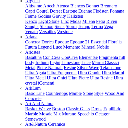
Argenta
Altissimo
Artech
Atenea
Blancos
Bonnet
Brennero
Capri
Courel
Dorset
Eastone
Etienne
Flodsten
Fontana
Frame
Godina
Gravity
Kalksten
Kenzo
Light Stone
Linz
Midas
Milena
Petra
Riven
Sangha
Shanon
Siena
Storm
Tempo
Terma
Vega
Venato
Versailles
Westone
Ariana
Concrea
Dorica
Epoque
Epoque 21
Essential
Floralia
Futura
Legend
Luce
Memento
Mineral
Nobile
Ariostea
Basaltina
Con.Crea
ConCrea
Elementae
Fragmenta full
body
Iridium
Legni
Limestone
Luce
Marmi Classici
Metal
Pietre Naturali
Resine
Silver Wave
Teknostone
Ultra Agata
Ultra Fragmenta
Ultra Graniti
Ultra Marmi
Ultra Metal
Ultra Onici
Ultra Pietre
Ultra Resine
Ultra
crystal
iCementi
ArkLam
Basic Line
Countertops
Marble
Stone
Style
Wood And
Concrete
Art And Natura
Basket Weave
Boston
Classic Glass
Drops
Equilibrio
Marble Mosaic
Mix
Murano Specchio
Octagon
Stonewood
Art&Natura Ceramica