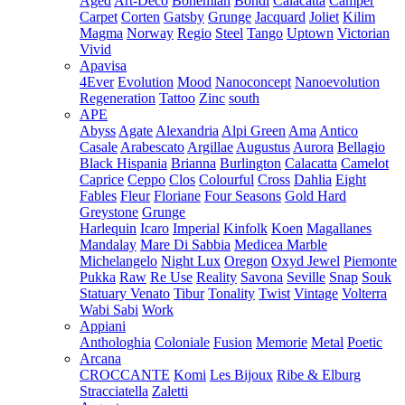
Aged
Art-Deco
Bohemian
Bondi
Calacatta
Camper
Carpet
Corten
Gatsby
Grunge
Jacquard
Joliet
Kilim
Magma
Norway
Regio
Steel
Tango
Uptown
Victorian
Vivid
Apavisa
4Ever
Evolution
Mood
Nanoconcept
Nanoevolution
Regeneration
Tattoo
Zinc
south
APE
Abyss
Agate
Alexandria
Alpi Green
Ama
Antico
Casale
Arabescato
Argillae
Augustus
Aurora
Bellagio
Black Hispania
Brianna
Burlington
Calacatta
Camelot
Caprice
Ceppo
Clos
Colourful
Cross
Dahlia
Eight
Fables
Fleur
Floriane
Four Seasons
Gold Hard
Greystone
Grunge
Harlequin
Icaro
Imperial
Kinfolk
Koen
Magallanes
Mandalay
Mare Di Sabbia
Medicea Marble
Michelangelo
Night Lux
Oregon
Oxyd Jewel
Piemonte
Pukka
Raw
Re Use
Reality
Savona
Seville
Snap
Souk
Statuary Venato
Tibur
Tonality
Twist
Vintage
Volterra
Wabi Sabi
Work
Appiani
Anthologhia
Coloniale
Fusion
Memorie
Metal
Poetic
Arcana
CROCCANTE
Komi
Les Bijoux
Ribe & Elburg
Stracciatella
Zaletti