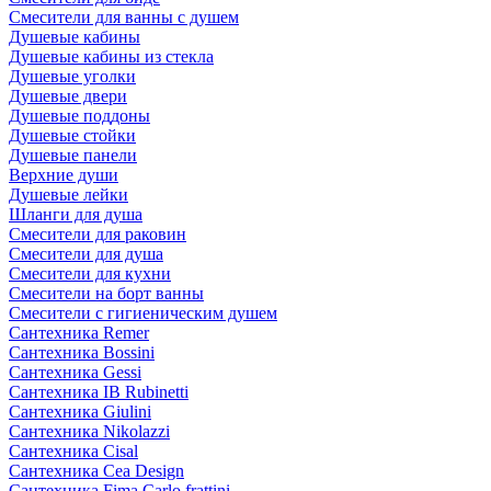
Смесители для ванны с душем
Душевые кабины
Душевые кабины из стекла
Душевые уголки
Душевые двери
Душевые поддоны
Душевые стойки
Душевые панели
Верхние души
Душевые лейки
Шланги для душа
Смесители для раковин
Смесители для душа
Смесители для кухни
Смесители на борт ванны
Смесители с гигиеническим душем
Сантехника Remer
Сантехника Bossini
Сантехника Gessi
Сантехника IB Rubinetti
Сантехника Giulini
Сантехника Nikolazzi
Сантехника Cisal
Сантехника Cea Design
Сантехника Fima Carlo frattini