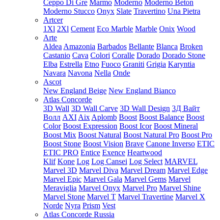
Ceppo Di Gre
Marmo
Moderno
Moderno Beton
Moderno Stucco
Onyx
Slate
Travertino
Una Pietra
Artcer
1Xl
2Xl
Cement
Eco Marble
Marble
Onix
Wood
Arte
Aldea
Amazonia
Barbados
Bellante
Blanca
Broken
Castanio
Cava
Colori
Coralle
Dorado
Dorado Stone
Elba
Estrella
Etno
Fuoco
Graniti
Grigia
Karyntia
Navara
Navona
Nella
Onde
Ascot
New England Beige
New England Bianco
Atlas Concorde
3D Wall
3D Wall Carve
3D Wall Design
3Д Вайт
Волл
AXI
Aix
Aplomb
Boost
Boost Balance
Boost
Color
Boost Expression
Boost Icor
Boost Mineral
Boost Mix
Boost Natural
Boost Natural Pro
Boost Pro
Boost Stone
Boost Vision
Brave
Canone Inverso
ETIC
ETIC PRO
Entice
Exence
Heartwood
Klif
Kone
Log
Log Cansei
Log Select
MARVEL
Marvel 3D
Marvel Diva
Marvel Dream
Marvel Edge
Marvel Epic
Marvel Gala
Marvel Gems
Marvel
Meraviglia
Marvel Onyx
Marvel Pro
Marvel Shine
Marvel Stone
Marvel T
Marvel Travertine
Marvel X
Norde
Nyra
Prism
Vest
Atlas Concorde Russia