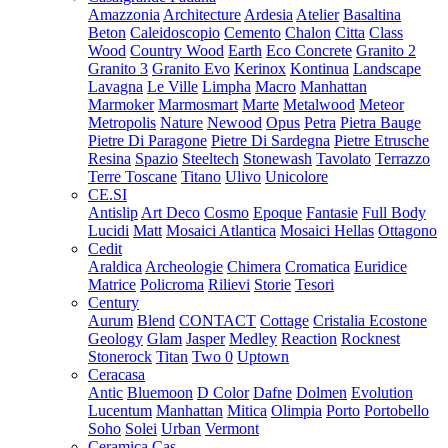
Amazzonia
Architecture
Ardesia
Atelier
Basaltina
Beton
Caleidoscopio
Cemento
Chalon
Citta
Class
Wood
Country Wood
Earth
Eco Concrete
Granito 2
Granito 3
Granito Evo
Kerinox
Kontinua
Landscape
Lavagna
Le Ville
Limpha
Macro
Manhattan
Marmoker
Marmosmart
Marte
Metalwood
Meteor
Metropolis
Nature
Newood
Opus
Petra
Pietra Bauge
Pietre Di Paragone
Pietre Di Sardegna
Pietre Etrusche
Resina
Spazio
Steeltech
Stonewash
Tavolato
Terrazzo
Terre Toscane
Titano
Ulivo
Unicolore
CE.SI
Antislip
Art Deco
Cosmo
Epoque
Fantasie
Full Body
Lucidi
Matt
Mosaici Atlantica
Mosaici Hellas
Ottagono
Cedit
Araldica
Archeologie
Chimera
Cromatica
Euridice
Matrice
Policroma
Rilievi
Storie
Tesori
Century
Aurum
Blend
CONTACT
Cottage
Cristalia
Ecostone
Geology
Glam
Jasper
Medley
Reaction
Rocknest
Stonerock
Titan
Two 0
Uptown
Ceracasa
Antic
Bluemoon
D Color
Dafne
Dolmen
Evolution
Lucentum
Manhattan
Mitica
Olimpia
Porto
Portobello
Soho
Solei
Urban
Vermont
Ceramica Cas