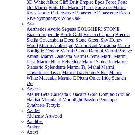
3D White
Allure
Cliff
Drift
Empire
Epos
Force
Forte
Dei Marmi
Forte Dei Marmi Quark
Forte dei Marmi
Rock
Iconic
Oak reserve
Rinascente
Rinascente Resin
Rive
Symphonyx
Wine Oak
Ava
Aesthetica
Avorio Segesta
BOLGHERI STONE
Bianco Imperiale
Black Gold
Breccia Capraia
Breccia
Sicilia
Copacabana
Deep Stone
Green Sky
Honey
Wood
Marmi Arabesque
Marmi Azul Macauba
Marmi
Bardiglio Cenere
Marmi Bianco Bernini
Marmi Bronze
Amani
Marmi Calacatta
Marmi Crema Marfil
Marmi
Lasa
Marmi Nero Belvedere
Marmi Statuario
Marmi
Statuario Splendente
Marmi Taj Mahal
Marmi
Travertino Classic
Marmi Travertino Silver
Marmi
White Macauba
Marmo E Pietra
Onice Iride
Scratch
Up
Azteca
Atelier
Beta Calacatta
Calacatta Gold
Domino
Ground
Habitat
Moonland
Moonlight
Passion
Penelope
Synthesis
Textyle
Azulev
Alchemy
Artwood
Azuliber
Ambre
Azuvi