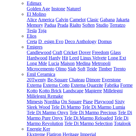
Edimax
Golden Age
Instone
Naturel
El Molino
Alice
America
Calvin
Camelot
Clasic
Gabana
Jakarta
Memory
Padua
Prada
Rialto
Soften
Studio
Terratzo
Tesla
Toja
Elios
Creta
D_esign Evo
Deco Anthology
Domus
Emigres
Candlewood
Craft
Cricket
Dover
Freedom
Glass
Hardwood
Hardy
Hit
Leed
Linus Velvete
Long Ext
Long Mde
Lucia
Maison
Medina
Metropoli
Microcemento
Olmo
Slab
Soft
Teide
Timber
Trento
Emil Ceramica
20Twenty
Be-Square
Chateau
Dimore
Everstone
Externa
Externa Cotto
Externa Quarzite
Fabrika
Forme
Kotto
Kotto Brick
Landscape
Mapierre
Millelegni
Millelegni Remake
Mimesis
Nordika
On Square
Piase
Playwood
Sixty
Sleek Wood
Tele Di Marmo
Tele Di Marmo Lumia
Tele Di Marmo Onyx
Tele Di Marmo Precious
Tele Di
Marmo Pure Onyx
Tele Di Marmo Reloaded
Tele Di
Marmo Revolution
Tele Di Marmo Selection
Totalook
Energie Ker
Ekxtreme
Flatiron
Heritage
Imperial