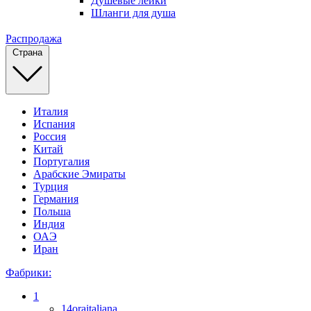
Душевые лейки
Шланги для душа
Распродажа
Страна
Италия
Испания
Россия
Китай
Португалия
Арабские Эмираты
Турция
Германия
Польша
Индия
ОАЭ
Иран
Фабрики:
1
14oraitaliana