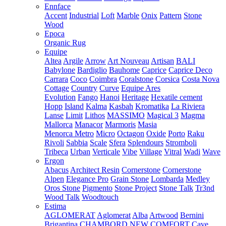
Ennface
Accent
Industrial
Loft
Marble
Onix
Pattern
Stone
Wood
Epoca
Organic Rug
Equipe
Altea
Argile
Arrow
Art Nouveau
Artisan
BALI
Babylone
Bardiglio
Bauhome
Caprice
Caprice Deco
Carrara
Coco
Coimbra
Coralstone
Corsica
Costa Nova
Cottage
Country
Curve
Equipe Ares
Evolution
Fango
Hanoi
Heritage
Hexatile cement
Hopp
Island
Kalma
Kasbah
Kromatika
La Riviera
Lanse
Limit
Lithos
MASSIMO
Magical 3
Magma
Mallorca
Manacor
Marmoris
Masia
Menorca
Metro
Micro
Octagon
Oxide
Porto
Raku
Rivoli
Sabbia
Scale
Sfera
Splendours
Stromboli
Tribeca
Urban
Verticale
Vibe
Village
Vitral
Wadi
Wave
Ergon
Abacus
Architect Resin
Cornerstone
Cornerstone
Alpen
Elegance Pro
Grain Stone
Lombarda
Medley
Oros Stone
Pigmento
Stone Project
Stone Talk
Tr3nd
Wood Talk
Woodtouch
Estima
AGLOMERAT
Aglomerat
Alba
Artwood
Bernini
Brigantina
CHAMBORD NEW
COMFORT
Cave