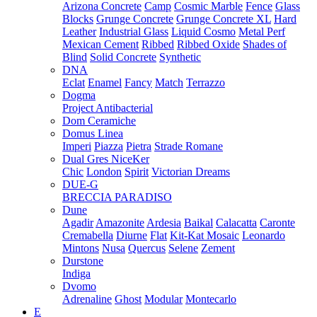
Arizona Concrete
Camp
Cosmic Marble
Fence
Glass
Blocks
Grunge Concrete
Grunge Concrete XL
Hard
Leather
Industrial Glass
Liquid Cosmo
Metal Perf
Mexican Cement
Ribbed
Ribbed Oxide
Shades of
Blind
Solid Concrete
Synthetic
DNA
Eclat
Enamel
Fancy
Match
Terrazzo
Dogma
Project Antibacterial
Dom Ceramiche
Domus Linea
Imperi
Piazza
Pietra
Strade Romane
Dual Gres NiceKer
Chic
London
Spirit
Victorian Dreams
DUE-G
BRECCIA PARADISO
Dune
Agadir
Amazonite
Ardesia
Baikal
Calacatta
Caronte
Cremabella
Diurne
Flat
Kit-Kat Mosaic
Leonardo
Mintons
Nusa
Quercus
Selene
Zement
Durstone
Indiga
Dvomo
Adrenaline
Ghost
Modular
Montecarlo
E