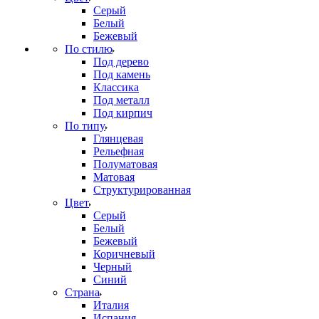
Серый
Белый
Бежевый
По стилю
Под дерево
Под камень
Классика
Под металл
Под кирпич
По типу
Глянцевая
Рельефная
Полуматовая
Матовая
Структурированная
Цвет
Серый
Белый
Бежевый
Коричневый
Черный
Синий
Страна
Италия
Испания