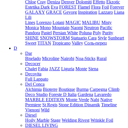
Chloe
Cray
Deniza
Denver
Dolomiti
Effetto
Ekzotic
Estetika Dark
Eva
FOREST
Flamel
Flora
Foil
Forever
GALAXY
GRACE
Gevorg
Inspiration
Lazzaro
Liana
Lili
Lines
Lorenzo
Lotani
MAGIC
MALIBU
Misty
Monica
Mono
Mountain
Naomi
Neutron
Pacific
Pandora
Pastel
Persian White
Poluna
Poly
Purity
SHINE
SNOWSTORM
Statuario Cara
Style
Sunheart
Sweet
TITAN
Tropicano
Valley
Соль-перец
D
Dar
Biselado
Microline
Nairobi
Noa-Sticks
Rural
Decocer
Chalet
Fabia
JAZZ
Liguria
Monte
Siena
Decovita
Full Lappato
Del Conca
Alchimia
Bioterre
Boutique
Burma
Carpegna
Climb
Deco Studio
Foreste D Italia
Gardena
Lavaredo
MARBLE EDITION
Monte Verde
Nabi
Native
Premiere
St Regis
Stone Edition Dinamik
Timeline
Vignoni
Wild
Diesel
Hoily Marble
Stage
Welding Rivest
Wrinkle Foil
DIESEL LIVING