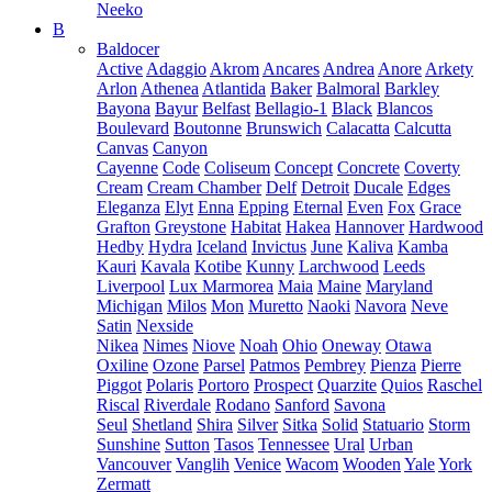
Neeko
B
Baldocer
Active
Adaggio
Akrom
Ancares
Andrea
Anore
Arkety
Arlon
Athenea
Atlantida
Baker
Balmoral
Barkley
Bayona
Bayur
Belfast
Bellagio-1
Black
Blancos
Boulevard
Boutonne
Brunswich
Calacatta
Calcutta
Canvas
Canyon
Cayenne
Code
Coliseum
Concept
Concrete
Coverty
Cream
Cream Chamber
Delf
Detroit
Ducale
Edges
Eleganza
Elyt
Enna
Epping
Eternal
Even
Fox
Grace
Grafton
Greystone
Habitat
Hakea
Hannover
Hardwood
Hedby
Hydra
Iceland
Invictus
June
Kaliva
Kamba
Kauri
Kavala
Kotibe
Kunny
Larchwood
Leeds
Liverpool
Lux Marmorea
Maia
Maine
Maryland
Michigan
Milos
Mon
Muretto
Naoki
Navora
Neve
Satin
Nexside
Nikea
Nimes
Niove
Noah
Ohio
Oneway
Otawa
Oxiline
Ozone
Parsel
Patmos
Pembrey
Pienza
Pierre
Piggot
Polaris
Portoro
Prospect
Quarzite
Quios
Raschel
Riscal
Riverdale
Rodano
Sanford
Savona
Seul
Shetland
Shira
Silver
Sitka
Solid
Statuario
Storm
Sunshine
Sutton
Tasos
Tennessee
Ural
Urban
Vancouver
Vanglih
Venice
Wacom
Wooden
Yale
York
Zermatt