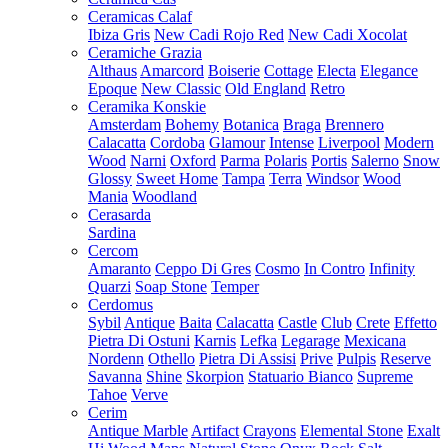
Ceramicas Calaf
Ibiza Gris
New Cadi Rojo Red
New Cadi Xocolat
Ceramiche Grazia
Althaus
Amarcord
Boiserie
Cottage
Electa
Elegance
Epoque
New Classic
Old England
Retro
Ceramika Konskie
Amsterdam
Bohemy
Botanica
Braga
Brennero
Calacatta
Cordoba
Glamour
Intense
Liverpool
Modern
Wood
Narni
Oxford
Parma
Polaris
Portis
Salerno
Snow
Glossy
Sweet Home
Tampa
Terra
Windsor
Wood
Mania
Woodland
Cerasarda
Sardina
Cercom
Amaranto
Ceppo Di Gres
Cosmo
In Contro
Infinity
Quarzi
Soap Stone
Temper
Cerdomus
Sybil
Antique
Baita
Calacatta
Castle
Club
Crete
Effetto
Pietra Di Ostuni
Karnis
Lefka
Legarage
Mexicana
Nordenn
Othello
Pietra Di Assisi
Prive
Pulpis
Reserve
Savanna
Shine
Skorpion
Statuario Bianco
Supreme
Tahoe
Verve
Cerim
Antique Marble
Artifact
Crayons
Elemental Stone
Exalt