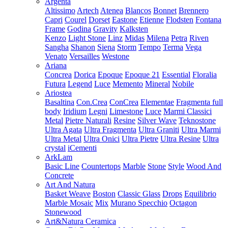
Argenta
Altissimo
Artech
Atenea
Blancos
Bonnet
Brennero
Capri
Courel
Dorset
Eastone
Etienne
Flodsten
Fontana
Frame
Godina
Gravity
Kalksten
Kenzo
Light Stone
Linz
Midas
Milena
Petra
Riven
Sangha
Shanon
Siena
Storm
Tempo
Terma
Vega
Venato
Versailles
Westone
Ariana
Concrea
Dorica
Epoque
Epoque 21
Essential
Floralia
Futura
Legend
Luce
Memento
Mineral
Nobile
Ariostea
Basaltina
Con.Crea
ConCrea
Elementae
Fragmenta full
body
Iridium
Legni
Limestone
Luce
Marmi Classici
Metal
Pietre Naturali
Resine
Silver Wave
Teknostone
Ultra Agata
Ultra Fragmenta
Ultra Graniti
Ultra Marmi
Ultra Metal
Ultra Onici
Ultra Pietre
Ultra Resine
Ultra
crystal
iCementi
ArkLam
Basic Line
Countertops
Marble
Stone
Style
Wood And
Concrete
Art And Natura
Basket Weave
Boston
Classic Glass
Drops
Equilibrio
Marble Mosaic
Mix
Murano Specchio
Octagon
Stonewood
Art&Natura Ceramica