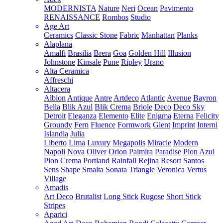
MODERNISTA
Nature
Neri
Ocean
Pavimento
RENAISSANCE
Rombos
Studio
Age Art
Ceramics
Classic Stone
Fabric
Manhattan
Planks
Alaplana
Amalfi
Brasilia
Brera
Goa
Golden Hill
Illusion
Johnstone
Kinsale
Pune
Ripley
Urano
Alta Ceramica
Affreschi
Altacera
Albion
Antique
Antre
Artdeco
Atlantic
Avenue
Bayron
Bella
Blik Azul
Blik Crema
Briole
Deco
Deco Sky
Detroit
Eleganza
Elemento
Elite
Enigma
Eterna
Felicity
Groundy
Fern
Fluence
Formwork
Glent
Imprint
Interni
Islandia
Julia
Liberto
Lima
Luxury
Megapolis
Miracle
Modern
Napoli
Nova
Oliver
Orion
Palmira
Paradise
Pion Azul
Pion Crema
Portland
Rainfall
Rejina
Resort
Santos
Sens
Shape
Smalta
Sonata
Triangle
Veronica
Vertus
Village
Amadis
Art Deco
Brutalist
Long Stick
Rugose
Short Stick
Stripes
Aparici