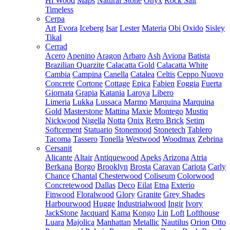
Hi Wood
Maps
Natural Stone
Onyx
Rock Salt
Timeless
Cerpa
Art
Evora
Iceberg
Isar
Lester
Materia
Obi
Oxido
Sisley
Tikal
Cerrad
Acero
Apenino
Aragon
Arbaro
Ash
Aviona
Batista
Brazilian Quarzite
Calacatta Gold
Calacatta White
Cambia
Campina
Canella
Catalea
Celtis
Ceppo Nuovo
Concrete
Cortone
Cottage
Epica
Fabien
Foggia
Fuerta
Giornata
Grapia
Katania
Laroya
Libero
Limeria
Lukka
Lussaca
Marmo
Marquina
Marquina
Gold
Masterstone
Mattina
Maxie
Montego
Mustiq
Nickwood
Nigella
Notta
Onix
Retro Brick
Setim
Softcement
Statuario
Stonemood
Stonetech
Tablero
Tacoma
Tassero
Tonella
Westwood
Woodmax
Zebrina
Cersanit
Alicante
Altair
Antiquewood
Apeks
Arizona
Atria
Berkana
Borgo
Brooklyn
Brosta
Caravan
Cariota
Carly
Chance
Chantal
Chesterwood
Coliseum
Colorwood
Concretewood
Dallas
Deco
Eilat
Etna
Exterio
Finwood
Floralwood
Glory
Granite
Grey Shades
Harbourwood
Hugge
Industrialwood
Ingir
Ivory
JackStone
Jacquard
Kama
Kongo
Lin
Loft
Lofthouse
Luara
Majolica
Manhattan
Metallic
Nautilus
Orion
Otto