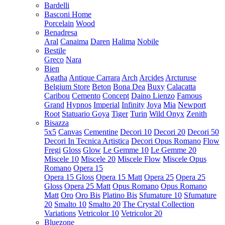
Bardelli
Basconi Home
Porcelain
Wood
Benadresa
Aral
Canaima
Daren
Halima
Nobile
Bestile
Greco
Nara
Bien
Agatha
Antique Carrara
Arch
Arcides
Arcturuse
Belgium Store
Beton
Bona Dea
Buxy
Calacatta
Caribou
Cemento
Concept
Daino Lienzo
Famous
Grand
Hypnos
Imperial
Infinity
Joya
Mia
Newport
Root
Statuario Goya
Tiger
Turin
Wild Onyx
Zenith
Bisazza
5x5
Canvas
Cementine
Decori 10
Decori 20
Decori 50
Decori In Tecnica Artistica
Decori Opus Romano
Flow
Fregi
Gloss
Glow
Le Gemme 10
Le Gemme 20
Miscele 10
Miscele 20
Miscele Flow
Miscele Opus
Romano
Opera 15
Opera 15 Gloss
Opera 15 Matt
Opera 25
Opera 25
Gloss
Opera 25 Matt
Opus Romano
Opus Romano
Matt
Oro
Oro Bis
Platino Bis
Sfumature 10
Sfumature
20
Smalto 10
Smalto 20
The Crystal Collection
Variations
Vetricolor 10
Vetricolor 20
Bluezone