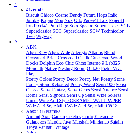
4
41zero42
Biscuit
Chicco
Cosmo
Dandy
Futura
Hops
Italic
Jumble
Kappa
Mou
Nok
Otto
Paper41 Lux
Paper41
Pro
Pixel41
Pulp
Rigo
Solo
Spectre
Superclassica SCB
Superclassica SCG
Superclassica SCW
Technicolor
Two
Wigwag
A
ABK
Alpes Raw
Alpes Wide
Alterego
Atlantis
Blend
Crossroad Brick
Crossroad Chalk
Crossroad Wood
Docks
Dolphin
Eco Chic
Ghost
Interno 9
Lab325
Monolith
Native
Nesting Room
Out.20
Pietra Viva
Play
Poetry Colors
Poetry Decor
Poetry Net
Poetry Stone
Poetry Stone Reloaded
Poetry Wood
Sensi 900
Sensi
Classic
Sensi Fantasy
Sensi Gems
Sensi Nuance
Sensi
Roma
Sensi Signoria
Sensi Up
Sensi Wide
Soleras
Unika
Wide And Style CERAMIC WALLPAPER
Wide And Style Mini
Wide And Style Mini Vol2
Absolut Keramika
Amund
Axel
Caristo
Celebes
Corfu
Ellesmere
Galapagos
Islandia
Java
Marshall
Mindanao
Sajalin
Troya
Vannatu
Vintage
Adex