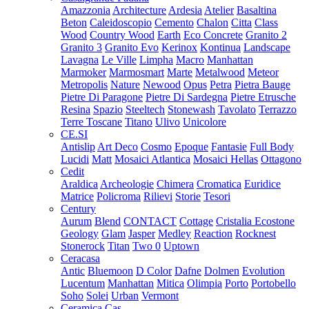
Amazzonia
Architecture
Ardesia
Atelier
Basaltina
Beton
Caleidoscopio
Cemento
Chalon
Citta
Class
Wood
Country Wood
Earth
Eco Concrete
Granito 2
Granito 3
Granito Evo
Kerinox
Kontinua
Landscape
Lavagna
Le Ville
Limpha
Macro
Manhattan
Marmoker
Marmosmart
Marte
Metalwood
Meteor
Metropolis
Nature
Newood
Opus
Petra
Pietra Bauge
Pietre Di Paragone
Pietre Di Sardegna
Pietre Etrusche
Resina
Spazio
Steeltech
Stonewash
Tavolato
Terrazzo
Terre Toscane
Titano
Ulivo
Unicolore
CE.SI
Antislip
Art Deco
Cosmo
Epoque
Fantasie
Full Body
Lucidi
Matt
Mosaici Atlantica
Mosaici Hellas
Ottagono
Cedit
Araldica
Archeologie
Chimera
Cromatica
Euridice
Matrice
Policroma
Rilievi
Storie
Tesori
Century
Aurum
Blend
CONTACT
Cottage
Cristalia
Ecostone
Geology
Glam
Jasper
Medley
Reaction
Rocknest
Stonerock
Titan
Two 0
Uptown
Ceracasa
Antic
Bluemoon
D Color
Dafne
Dolmen
Evolution
Lucentum
Manhattan
Mitica
Olimpia
Porto
Portobello
Soho
Solei
Urban
Vermont
Ceramica Cas