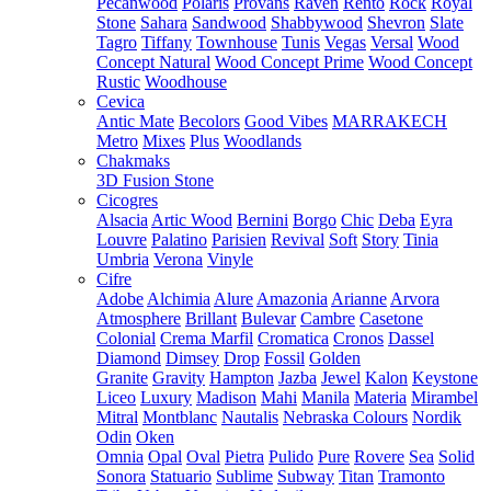
Pecanwood
Polaris
Provans
Raven
Rento
Rock
Royal
Stone
Sahara
Sandwood
Shabbywood
Shevron
Slate
Tagro
Tiffany
Townhouse
Tunis
Vegas
Versal
Wood
Concept Natural
Wood Concept Prime
Wood Concept
Rustic
Woodhouse
Cevica
Antic Mate
Becolors
Good Vibes
MARRAKECH
Metro
Mixes
Plus
Woodlands
Chakmaks
3D Fusion Stone
Cicogres
Alsacia
Artic Wood
Bernini
Borgo
Chic
Deba
Eyra
Louvre
Palatino
Parisien
Revival
Soft
Story
Tinia
Umbria
Verona
Vinyle
Cifre
Adobe
Alchimia
Alure
Amazonia
Arianne
Arvora
Atmosphere
Brillant
Bulevar
Cambre
Casetone
Colonial
Crema Marfil
Cromatica
Cronos
Dassel
Diamond
Dimsey
Drop
Fossil
Golden
Granite
Gravity
Hampton
Jazba
Jewel
Kalon
Keystone
Liceo
Luxury
Madison
Mahi
Manila
Materia
Mirambel
Mitral
Montblanc
Nautalis
Nebraska Colours
Nordik
Odin
Oken
Omnia
Opal
Oval
Pietra
Pulido
Pure
Rovere
Sea
Solid
Sonora
Statuario
Sublime
Subway
Titan
Tramonto