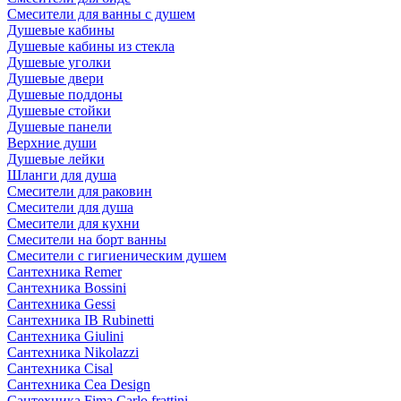
Смесители для ванны с душем
Душевые кабины
Душевые кабины из стекла
Душевые уголки
Душевые двери
Душевые поддоны
Душевые стойки
Душевые панели
Верхние души
Душевые лейки
Шланги для душа
Смесители для раковин
Смесители для душа
Смесители для кухни
Смесители на борт ванны
Смесители с гигиеническим душем
Сантехника Remer
Сантехника Bossini
Сантехника Gessi
Сантехника IB Rubinetti
Сантехника Giulini
Сантехника Nikolazzi
Сантехника Cisal
Сантехника Cea Design
Сантехника Fima Carlo frattini