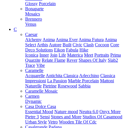
Glossy
Porcelain
Bonaparte
Mosaics
Brennero
Venus
C
Caesar
Alchemy
Anima
Anima Ever
Anima Futura
Anima
Select
Arthis
Autore
Built
Civic
Clash
Cocoon
Core
Deco Solutions
Eikon
Fabula
Hike
Iconica
Inner
Join
Life
Materica
Meet
Portraits
Prima
Quarzite
Relate Flame
Rever
Shapes Of Italy
Slab2
Trace
Vibe
Caramelle
Acquarelle
Antichita Classica
Arlecchino
Classica
Impressioni
La Passion
Marble Porcelain
Mattoni
Naturelle
Pietrine
Rosewood
Sabbia
Caramelle Mosaic
Carmen
Dynamic
Casa Dolce Casa
Essential Mood
Nature mood
Neutra 6.0
Onyx More
Pietre 3
Sensi
Stones and More
Studios Of Casamood
Urban Style
Vetro
Wooden Tile Of Cdc
Casalgrande Padana