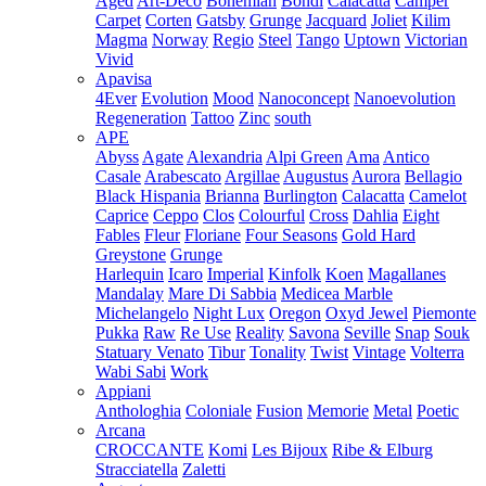
Aged
Art-Deco
Bohemian
Bondi
Calacatta
Camper
Carpet
Corten
Gatsby
Grunge
Jacquard
Joliet
Kilim
Magma
Norway
Regio
Steel
Tango
Uptown
Victorian
Vivid
Apavisa
4Ever
Evolution
Mood
Nanoconcept
Nanoevolution
Regeneration
Tattoo
Zinc
south
APE
Abyss
Agate
Alexandria
Alpi Green
Ama
Antico
Casale
Arabescato
Argillae
Augustus
Aurora
Bellagio
Black Hispania
Brianna
Burlington
Calacatta
Camelot
Caprice
Ceppo
Clos
Colourful
Cross
Dahlia
Eight
Fables
Fleur
Floriane
Four Seasons
Gold Hard
Greystone
Grunge
Harlequin
Icaro
Imperial
Kinfolk
Koen
Magallanes
Mandalay
Mare Di Sabbia
Medicea Marble
Michelangelo
Night Lux
Oregon
Oxyd Jewel
Piemonte
Pukka
Raw
Re Use
Reality
Savona
Seville
Snap
Souk
Statuary Venato
Tibur
Tonality
Twist
Vintage
Volterra
Wabi Sabi
Work
Appiani
Anthologhia
Coloniale
Fusion
Memorie
Metal
Poetic
Arcana
CROCCANTE
Komi
Les Bijoux
Ribe & Elburg
Stracciatella
Zaletti