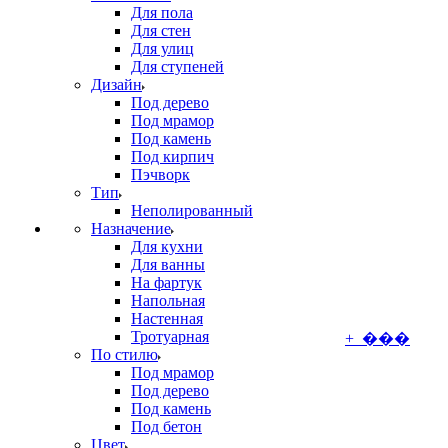
Для пола
Для стен
Для улиц
Для ступеней
Дизайн
Под дерево
Под мрамор
Под камень
Под кирпич
Пэчворк
Тип
Неполированный
Назначение
Для кухни
Для ванны
На фартук
Напольная
Настенная
Тротуарная
+ ���
По стилю
Под мрамор
Под дерево
Под камень
Под бетон
Цвет