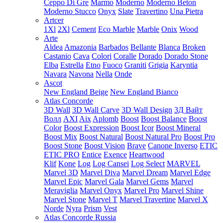
Ceppo Di Gre
Marmo
Moderno
Moderno Beton
Moderno Stucco
Onyx
Slate
Travertino
Una Pietra
Artcer
1Xl
2Xl
Cement
Eco Marble
Marble
Onix
Wood
Arte
Aldea
Amazonia
Barbados
Bellante
Blanca
Broken
Castanio
Cava
Colori
Coralle
Dorado
Dorado Stone
Elba
Estrella
Etno
Fuoco
Graniti
Grigia
Karyntia
Navara
Navona
Nella
Onde
Ascot
New England Beige
New England Bianco
Atlas Concorde
3D Wall
3D Wall Carve
3D Wall Design
3Д Вайт
Волл
AXI
Aix
Aplomb
Boost
Boost Balance
Boost
Color
Boost Expression
Boost Icor
Boost Mineral
Boost Mix
Boost Natural
Boost Natural Pro
Boost Pro
Boost Stone
Boost Vision
Brave
Canone Inverso
ETIC
ETIC PRO
Entice
Exence
Heartwood
Klif
Kone
Log
Log Cansei
Log Select
MARVEL
Marvel 3D
Marvel Diva
Marvel Dream
Marvel Edge
Marvel Epic
Marvel Gala
Marvel Gems
Marvel
Meraviglia
Marvel Onyx
Marvel Pro
Marvel Shine
Marvel Stone
Marvel T
Marvel Travertine
Marvel X
Norde
Nyra
Prism
Vest
Atlas Concorde Russia