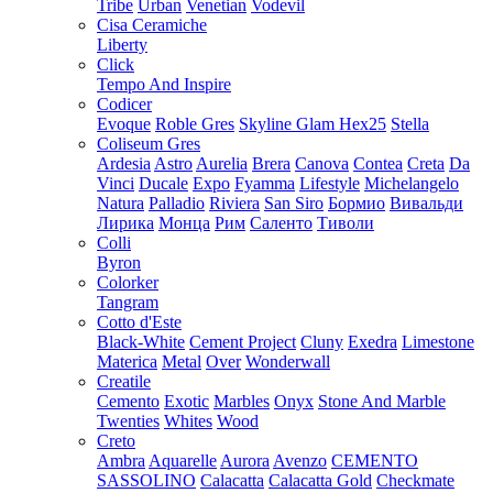
Tribe
Urban
Venetian
Vodevil
Cisa Ceramiche
Liberty
Click
Tempo And Inspire
Codicer
Evoque
Roble Gres
Skyline Glam Hex25
Stella
Coliseum Gres
Ardesia
Astro
Aurelia
Brera
Canova
Contea
Creta
Da
Vinci
Ducale
Expo
Fyamma
Lifestyle
Michelangelo
Natura
Palladio
Riviera
San Siro
Бормио
Вивальди
Лирика
Монца
Рим
Саленто
Тиволи
Colli
Byron
Colorker
Tangram
Cotto d'Este
Black-White
Cement Project
Cluny
Exedra
Limestone
Materica
Metal
Over
Wonderwall
Creatile
Cemento
Exotic
Marbles
Onyx
Stone And Marble
Twenties
Whites
Wood
Creto
Ambra
Aquarelle
Aurora
Avenzo
CEMENTO
SASSOLINO
Calacatta
Calacatta Gold
Checkmate