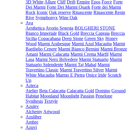
3D White
Allure
Cliff
Drift
Empire
Epos
Force
Forte
Dei Marmi
Forte Dei Marmi Quark
Forte dei Marmi
Rock
Iconic
Oak reserve
Rinascente
Rinascente Resin
Rive
Symphonyx
Wine Oak
Ava
Aesthetica
Avorio Segesta
BOLGHERI STONE
Bianco Imperiale
Black Gold
Breccia Capraia
Breccia
Sicilia
Copacabana
Deep Stone
Green Sky
Honey
Wood
Marmi Arabesque
Marmi Azul Macauba
Marmi
Bardiglio Cenere
Marmi Bianco Bernini
Marmi Bronze
Amani
Marmi Calacatta
Marmi Crema Marfil
Marmi
Lasa
Marmi Nero Belvedere
Marmi Statuario
Marmi
Statuario Splendente
Marmi Taj Mahal
Marmi
Travertino Classic
Marmi Travertino Silver
Marmi
White Macauba
Marmo E Pietra
Onice Iride
Scratch
Up
Azteca
Atelier
Beta Calacatta
Calacatta Gold
Domino
Ground
Habitat
Moonland
Moonlight
Passion
Penelope
Synthesis
Textyle
Azulev
Alchemy
Artwood
Azuliber
Ambre
Azuvi