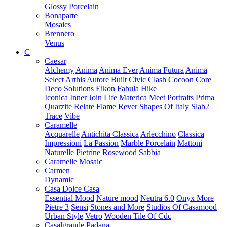
Glossy
Porcelain
Bonaparte
Mosaics
Brennero
Venus
C
Caesar
Alchemy
Anima
Anima Ever
Anima Futura
Anima
Select
Arthis
Autore
Built
Civic
Clash
Cocoon
Core
Deco Solutions
Eikon
Fabula
Hike
Iconica
Inner
Join
Life
Materica
Meet
Portraits
Prima
Quarzite
Relate Flame
Rever
Shapes Of Italy
Slab2
Trace
Vibe
Caramelle
Acquarelle
Antichita Classica
Arlecchino
Classica
Impressioni
La Passion
Marble Porcelain
Mattoni
Naturelle
Pietrine
Rosewood
Sabbia
Caramelle Mosaic
Carmen
Dynamic
Casa Dolce Casa
Essential Mood
Nature mood
Neutra 6.0
Onyx More
Pietre 3
Sensi
Stones and More
Studios Of Casamood
Urban Style
Vetro
Wooden Tile Of Cdc
Casalgrande Padana