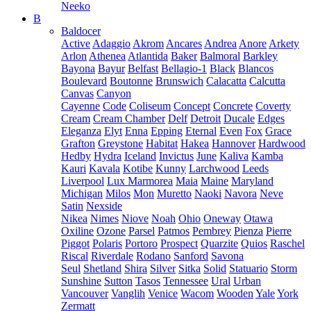
Neeko
B
Baldocer
Active
Adaggio
Akrom
Ancares
Andrea
Anore
Arkety
Arlon
Athenea
Atlantida
Baker
Balmoral
Barkley
Bayona
Bayur
Belfast
Bellagio-1
Black
Blancos
Boulevard
Boutonne
Brunswich
Calacatta
Calcutta
Canvas
Canyon
Cayenne
Code
Coliseum
Concept
Concrete
Coverty
Cream
Cream Chamber
Delf
Detroit
Ducale
Edges
Eleganza
Elyt
Enna
Epping
Eternal
Even
Fox
Grace
Grafton
Greystone
Habitat
Hakea
Hannover
Hardwood
Hedby
Hydra
Iceland
Invictus
June
Kaliva
Kamba
Kauri
Kavala
Kotibe
Kunny
Larchwood
Leeds
Liverpool
Lux Marmorea
Maia
Maine
Maryland
Michigan
Milos
Mon
Muretto
Naoki
Navora
Neve
Satin
Nexside
Nikea
Nimes
Niove
Noah
Ohio
Oneway
Otawa
Oxiline
Ozone
Parsel
Patmos
Pembrey
Pienza
Pierre
Piggot
Polaris
Portoro
Prospect
Quarzite
Quios
Raschel
Riscal
Riverdale
Rodano
Sanford
Savona
Seul
Shetland
Shira
Silver
Sitka
Solid
Statuario
Storm
Sunshine
Sutton
Tasos
Tennessee
Ural
Urban
Vancouver
Vanglih
Venice
Wacom
Wooden
Yale
York
Zermatt