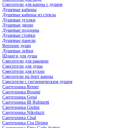
Смесители для ванны с душем
Душевые кабины
Душевые кабины из стекла
Душевые уголки
Душевые двери
Душевые поддоны
Душевые стойки
Душевые панели
Верхние души
Душевые лейки
Шланги для душа
Смесители для раковин
Смесители для душа
Смесители для кухни
Смесители на борт ванны
Смесители с гигиеническим душем
Сантехника Remer
Сантехника Bossini
Сантехника Gessi
Сантехника IB Rubinetti
Сантехника Giulini
Сантехника Nikolazzi
Сантехника Cisal
Сантехника Cea Design
Сантехника Fima Carlo frattini