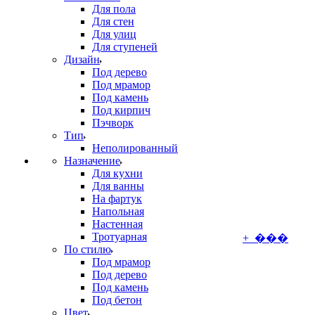
Для пола
Для стен
Для улиц
Для ступеней
Дизайн
Под дерево
Под мрамор
Под камень
Под кирпич
Пэчворк
Тип
Неполированный
Назначение
Для кухни
Для ванны
На фартук
Напольная
Настенная
Тротуарная
+ ���
По стилю
Под мрамор
Под дерево
Под камень
Под бетон
Цвет