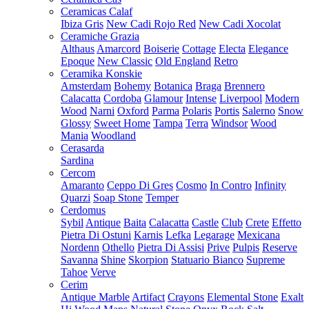
Ceramicas Calaf
Ibiza Gris
New Cadi Rojo Red
New Cadi Xocolat
Ceramiche Grazia
Althaus
Amarcord
Boiserie
Cottage
Electa
Elegance
Epoque
New Classic
Old England
Retro
Ceramika Konskie
Amsterdam
Bohemy
Botanica
Braga
Brennero
Calacatta
Cordoba
Glamour
Intense
Liverpool
Modern
Wood
Narni
Oxford
Parma
Polaris
Portis
Salerno
Snow
Glossy
Sweet Home
Tampa
Terra
Windsor
Wood
Mania
Woodland
Cerasarda
Sardina
Cercom
Amaranto
Ceppo Di Gres
Cosmo
In Contro
Infinity
Quarzi
Soap Stone
Temper
Cerdomus
Sybil
Antique
Baita
Calacatta
Castle
Club
Crete
Effetto
Pietra Di Ostuni
Karnis
Lefka
Legarage
Mexicana
Nordenn
Othello
Pietra Di Assisi
Prive
Pulpis
Reserve
Savanna
Shine
Skorpion
Statuario Bianco
Supreme
Tahoe
Verve
Cerim
Antique Marble
Artifact
Crayons
Elemental Stone
Exalt