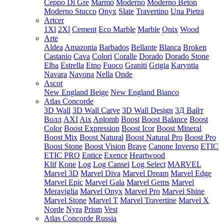
Ceppo Di Gre
Marmo
Moderno
Moderno Beton
Moderno Stucco
Onyx
Slate
Travertino
Una Pietra
Artcer
1Xl
2Xl
Cement
Eco Marble
Marble
Onix
Wood
Arte
Aldea
Amazonia
Barbados
Bellante
Blanca
Broken
Castanio
Cava
Colori
Coralle
Dorado
Dorado Stone
Elba
Estrella
Etno
Fuoco
Graniti
Grigia
Karyntia
Navara
Navona
Nella
Onde
Ascot
New England Beige
New England Bianco
Atlas Concorde
3D Wall
3D Wall Carve
3D Wall Design
3Д Вайт
Волл
AXI
Aix
Aplomb
Boost
Boost Balance
Boost
Color
Boost Expression
Boost Icor
Boost Mineral
Boost Mix
Boost Natural
Boost Natural Pro
Boost Pro
Boost Stone
Boost Vision
Brave
Canone Inverso
ETIC
ETIC PRO
Entice
Exence
Heartwood
Klif
Kone
Log
Log Cansei
Log Select
MARVEL
Marvel 3D
Marvel Diva
Marvel Dream
Marvel Edge
Marvel Epic
Marvel Gala
Marvel Gems
Marvel
Meraviglia
Marvel Onyx
Marvel Pro
Marvel Shine
Marvel Stone
Marvel T
Marvel Travertine
Marvel X
Norde
Nyra
Prism
Vest
Atlas Concorde Russia