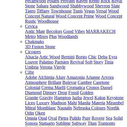
Pecanwood
Polaris
Provans
Raven
Rento
Rock
Royal
Stone
Sahara
Sandwood
Shabbywood
Shevron
Slate
Tagro
Tiffany
Townhouse
Tunis
Vegas
Versal
Wood
Concept Natural
Wood Concept Prime
Wood Concept
Rustic
Woodhouse
Cevica
Antic Mate
Becolors
Good Vibes
MARRAKECH
Metro
Mixes
Plus
Woodlands
Chakmaks
3D Fusion Stone
Cicogres
Alsacia
Artic Wood
Bernini
Borgo
Chic
Deba
Eyra
Louvre
Palatino
Parisien
Revival
Soft
Story
Tinia
Umbria
Verona
Vinyle
Cifre
Adobe
Alchimia
Alure
Amazonia
Arianne
Arvora
Atmosphere
Brillant
Bulevar
Cambre
Casetone
Colonial
Crema Marfil
Cromatica
Cronos
Dassel
Diamond
Dimsey
Drop
Fossil
Golden
Granite
Gravity
Hampton
Jazba
Jewel
Kalon
Keystone
Liceo
Luxury
Madison
Mahi
Manila
Materia
Mirambel
Mitral
Montblanc
Nautalis
Nebraska Colours
Nordik
Odin
Oken
Omnia
Opal
Oval
Pietra
Pulido
Pure
Rovere
Sea
Solid
Sonora
Statuario
Sublime
Subway
Titan
Tramonto