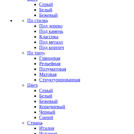
Серый
Белый
Бежевый
По стилю
Под дерево
Под камень
Классика
Под металл
Под кирпич
По типу
Глянцевая
Рельефная
Полуматовая
Матовая
Структурированная
Цвет
Серый
Белый
Бежевый
Коричневый
Черный
Синий
Страна
Италия
Испания