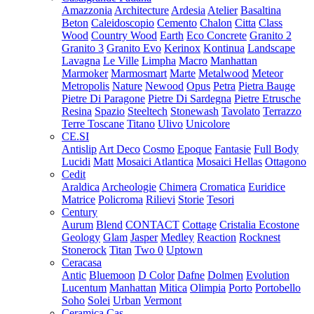
Amazzonia
Architecture
Ardesia
Atelier
Basaltina
Beton
Caleidoscopio
Cemento
Chalon
Citta
Class
Wood
Country Wood
Earth
Eco Concrete
Granito 2
Granito 3
Granito Evo
Kerinox
Kontinua
Landscape
Lavagna
Le Ville
Limpha
Macro
Manhattan
Marmoker
Marmosmart
Marte
Metalwood
Meteor
Metropolis
Nature
Newood
Opus
Petra
Pietra Bauge
Pietre Di Paragone
Pietre Di Sardegna
Pietre Etrusche
Resina
Spazio
Steeltech
Stonewash
Tavolato
Terrazzo
Terre Toscane
Titano
Ulivo
Unicolore
CE.SI
Antislip
Art Deco
Cosmo
Epoque
Fantasie
Full Body
Lucidi
Matt
Mosaici Atlantica
Mosaici Hellas
Ottagono
Cedit
Araldica
Archeologie
Chimera
Cromatica
Euridice
Matrice
Policroma
Rilievi
Storie
Tesori
Century
Aurum
Blend
CONTACT
Cottage
Cristalia
Ecostone
Geology
Glam
Jasper
Medley
Reaction
Rocknest
Stonerock
Titan
Two 0
Uptown
Ceracasa
Antic
Bluemoon
D Color
Dafne
Dolmen
Evolution
Lucentum
Manhattan
Mitica
Olimpia
Porto
Portobello
Soho
Solei
Urban
Vermont
Ceramica Cas