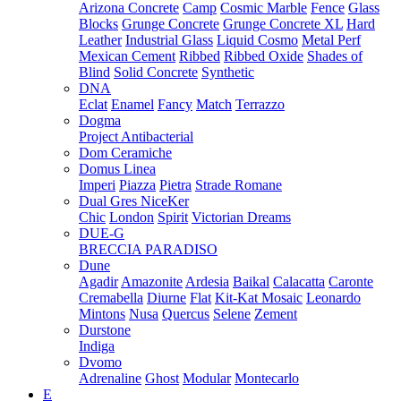
Arizona Concrete
Camp
Cosmic Marble
Fence
Glass
Blocks
Grunge Concrete
Grunge Concrete XL
Hard
Leather
Industrial Glass
Liquid Cosmo
Metal Perf
Mexican Cement
Ribbed
Ribbed Oxide
Shades of
Blind
Solid Concrete
Synthetic
DNA
Eclat
Enamel
Fancy
Match
Terrazzo
Dogma
Project Antibacterial
Dom Ceramiche
Domus Linea
Imperi
Piazza
Pietra
Strade Romane
Dual Gres NiceKer
Chic
London
Spirit
Victorian Dreams
DUE-G
BRECCIA PARADISO
Dune
Agadir
Amazonite
Ardesia
Baikal
Calacatta
Caronte
Cremabella
Diurne
Flat
Kit-Kat Mosaic
Leonardo
Mintons
Nusa
Quercus
Selene
Zement
Durstone
Indiga
Dvomo
Adrenaline
Ghost
Modular
Montecarlo
E