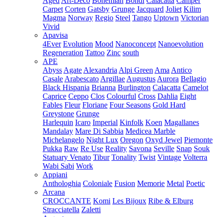
Aged
Art-Deco
Bohemian
Bondi
Calacatta
Camper
Carpet
Corten
Gatsby
Grunge
Jacquard
Joliet
Kilim
Magma
Norway
Regio
Steel
Tango
Uptown
Victorian
Vivid
Apavisa
4Ever
Evolution
Mood
Nanoconcept
Nanoevolution
Regeneration
Tattoo
Zinc
south
APE
Abyss
Agate
Alexandria
Alpi Green
Ama
Antico
Casale
Arabescato
Argillae
Augustus
Aurora
Bellagio
Black Hispania
Brianna
Burlington
Calacatta
Camelot
Caprice
Ceppo
Clos
Colourful
Cross
Dahlia
Eight
Fables
Fleur
Floriane
Four Seasons
Gold Hard
Greystone
Grunge
Harlequin
Icaro
Imperial
Kinfolk
Koen
Magallanes
Mandalay
Mare Di Sabbia
Medicea Marble
Michelangelo
Night Lux
Oregon
Oxyd Jewel
Piemonte
Pukka
Raw
Re Use
Reality
Savona
Seville
Snap
Souk
Statuary Venato
Tibur
Tonality
Twist
Vintage
Volterra
Wabi Sabi
Work
Appiani
Anthologhia
Coloniale
Fusion
Memorie
Metal
Poetic
Arcana
CROCCANTE
Komi
Les Bijoux
Ribe & Elburg
Stracciatella
Zaletti