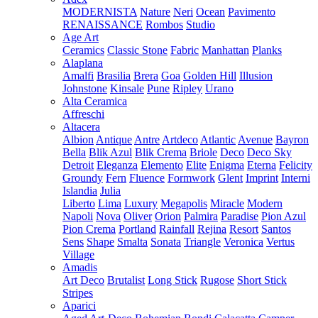
MODERNISTA
Nature
Neri
Ocean
Pavimento
RENAISSANCE
Rombos
Studio
Age Art
Ceramics
Classic Stone
Fabric
Manhattan
Planks
Alaplana
Amalfi
Brasilia
Brera
Goa
Golden Hill
Illusion
Johnstone
Kinsale
Pune
Ripley
Urano
Alta Ceramica
Affreschi
Altacera
Albion
Antique
Antre
Artdeco
Atlantic
Avenue
Bayron
Bella
Blik Azul
Blik Crema
Briole
Deco
Deco Sky
Detroit
Eleganza
Elemento
Elite
Enigma
Eterna
Felicity
Groundy
Fern
Fluence
Formwork
Glent
Imprint
Interni
Islandia
Julia
Liberto
Lima
Luxury
Megapolis
Miracle
Modern
Napoli
Nova
Oliver
Orion
Palmira
Paradise
Pion Azul
Pion Crema
Portland
Rainfall
Rejina
Resort
Santos
Sens
Shape
Smalta
Sonata
Triangle
Veronica
Vertus
Village
Amadis
Art Deco
Brutalist
Long Stick
Rugose
Short Stick
Stripes
Aparici