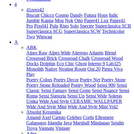
4
41zero42
Biscuit
Chicco
Cosmo
Dandy
Futura
Hops
Italic
Jumble
Kappa
Mou
Nok
Otto
Paper41 Lux
Paper41
Pro
Pixel41
Pulp
Rigo
Solo
Spectre
Superclassica SCB
Superclassica SCG
Superclassica SCW
Technicolor
Two
Wigwag
A
ABK
Alpes Raw
Alpes Wide
Alterego
Atlantis
Blend
Crossroad Brick
Crossroad Chalk
Crossroad Wood
Docks
Dolphin
Eco Chic
Ghost
Interno 9
Lab325
Monolith
Native
Nesting Room
Out.20
Pietra Viva
Play
Poetry Colors
Poetry Decor
Poetry Net
Poetry Stone
Poetry Stone Reloaded
Poetry Wood
Sensi 900
Sensi
Classic
Sensi Fantasy
Sensi Gems
Sensi Nuance
Sensi
Roma
Sensi Signoria
Sensi Up
Sensi Wide
Soleras
Unika
Wide And Style CERAMIC WALLPAPER
Wide And Style Mini
Wide And Style Mini Vol2
Absolut Keramika
Amund
Axel
Caristo
Celebes
Corfu
Ellesmere
Galapagos
Islandia
Java
Marshall
Mindanao
Sajalin
Troya
Vannatu
Vintage
Adex