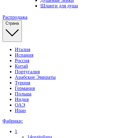
Душевые лейки
Шланги для душа
Распродажа
Страна
Италия
Испания
Россия
Китай
Португалия
Арабские Эмираты
Турция
Германия
Польша
Индия
ОАЭ
Иран
Фабрики:
1
14oraitaliana