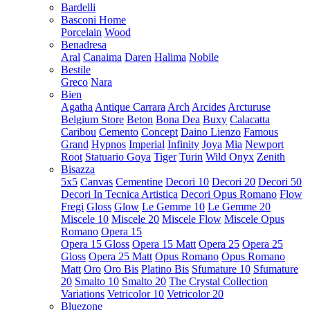
Bardelli
Basconi Home
Porcelain
Wood
Benadresa
Aral
Canaima
Daren
Halima
Nobile
Bestile
Greco
Nara
Bien
Agatha
Antique Carrara
Arch
Arcides
Arcturuse
Belgium Store
Beton
Bona Dea
Buxy
Calacatta
Caribou
Cemento
Concept
Daino Lienzo
Famous
Grand
Hypnos
Imperial
Infinity
Joya
Mia
Newport
Root
Statuario Goya
Tiger
Turin
Wild Onyx
Zenith
Bisazza
5x5
Canvas
Cementine
Decori 10
Decori 20
Decori 50
Decori In Tecnica Artistica
Decori Opus Romano
Flow
Fregi
Gloss
Glow
Le Gemme 10
Le Gemme 20
Miscele 10
Miscele 20
Miscele Flow
Miscele Opus
Romano
Opera 15
Opera 15 Gloss
Opera 15 Matt
Opera 25
Opera 25
Gloss
Opera 25 Matt
Opus Romano
Opus Romano
Matt
Oro
Oro Bis
Platino Bis
Sfumature 10
Sfumature
20
Smalto 10
Smalto 20
The Crystal Collection
Variations
Vetricolor 10
Vetricolor 20
Bluezone