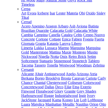
Hi Wood
Maps
Natural Stone
Onyx
Rock Salt
Timeless
Cerpa
Art
Evora
Iceberg
Isar
Lester
Materia
Obi
Oxido
Sisley
Tikal
Cerrad
Acero
Apenino
Aragon
Arbaro
Ash
Aviona
Batista
Brazilian Quarzite
Calacatta Gold
Calacatta White
Cambia
Campina
Canella
Catalea
Celtis
Ceppo Nuovo
Concrete
Cortone
Cottage
Epica
Fabien
Foggia
Fuerta
Giornata
Grapia
Katania
Laroya
Libero
Limeria
Lukka
Lussaca
Marmo
Marquina
Marquina
Gold
Masterstone
Mattina
Maxie
Montego
Mustiq
Nickwood
Nigella
Notta
Onix
Retro Brick
Setim
Softcement
Statuario
Stonemood
Stonetech
Tablero
Tacoma
Tassero
Tonella
Westwood
Woodmax
Zebrina
Cersanit
Alicante
Altair
Antiquewood
Apeks
Arizona
Atria
Berkana
Borgo
Brooklyn
Brosta
Caravan
Cariota
Carly
Chance
Chantal
Chesterwood
Coliseum
Colorwood
Concretewood
Dallas
Deco
Eilat
Etna
Exterio
Finwood
Floralwood
Glory
Granite
Grey Shades
Harbourwood
Hugge
Industrialwood
Ingir
Ivory
JackStone
Jacquard
Kama
Kongo
Lin
Loft
Lofthouse
Luara
Majolica
Manhattan
Metallic
Nautilus
Orion
Otto