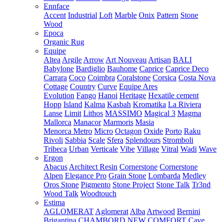
Ennface
Accent
Industrial
Loft
Marble
Onix
Pattern
Stone
Wood
Epoca
Organic Rug
Equipe
Altea
Argile
Arrow
Art Nouveau
Artisan
BALI
Babylone
Bardiglio
Bauhome
Caprice
Caprice Deco
Carrara
Coco
Coimbra
Coralstone
Corsica
Costa Nova
Cottage
Country
Curve
Equipe Ares
Evolution
Fango
Hanoi
Heritage
Hexatile cement
Hopp
Island
Kalma
Kasbah
Kromatika
La Riviera
Lanse
Limit
Lithos
MASSIMO
Magical 3
Magma
Mallorca
Manacor
Marmoris
Masia
Menorca
Metro
Micro
Octagon
Oxide
Porto
Raku
Rivoli
Sabbia
Scale
Sfera
Splendours
Stromboli
Tribeca
Urban
Verticale
Vibe
Village
Vitral
Wadi
Wave
Ergon
Abacus
Architect Resin
Cornerstone
Cornerstone
Alpen
Elegance Pro
Grain Stone
Lombarda
Medley
Oros Stone
Pigmento
Stone Project
Stone Talk
Tr3nd
Wood Talk
Woodtouch
Estima
AGLOMERAT
Aglomerat
Alba
Artwood
Bernini
Brigantina
CHAMBORD NEW
COMFORT
Cave