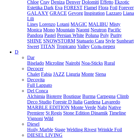
Chloe
Cray
Deniza
Denver
Dolomiti
Effetto
Ekzotic
Estetika Dark
Eva
FOREST
Flamel
Flora
Foil
Forever
GALAXY
GRACE
Gevorg
Inspiration
Lazzaro
Liana
Lili
Lines
Lorenzo
Lotani
MAGIC
MALIBU
Misty
Monica
Mono
Mountain
Naomi
Neutron
Pacific
Pandora
Pastel
Persian White
Poluna
Poly
Purity
SHINE
SNOWSTORM
Statuario Cara
Style
Sunheart
Sweet
TITAN
Tropicano
Valley
Соль-перец
D
Dar
Biselado
Microline
Nairobi
Noa-Sticks
Rural
Decocer
Chalet
Fabia
JAZZ
Liguria
Monte
Siena
Decovita
Full Lappato
Del Conca
Alchimia
Bioterre
Boutique
Burma
Carpegna
Climb
Deco Studio
Foreste D Italia
Gardena
Lavaredo
MARBLE EDITION
Monte Verde
Nabi
Native
Premiere
St Regis
Stone Edition Dinamik
Timeline
Vignoni
Wild
Diesel
Hoily Marble
Stage
Welding Rivest
Wrinkle Foil
DIESEL LIVING