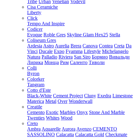
Tribe
Urban
Venetian
Vodevil
Cisa Ceramiche
Liberty
Click
Tempo And Inspire
Codicer
Evoque
Roble Gres
Skyline Glam Hex25
Stella
Coliseum Gres
Ardesia
Astro
Aurelia
Brera
Canova
Contea
Creta
Da
Vinci
Ducale
Expo
Fyamma
Lifestyle
Michelangelo
Natura
Palladio
Riviera
San Siro
Бормио
Вивальди
Лирика
Монца
Рим
Саленто
Тиволи
Colli
Byron
Colorker
Tangram
Cotto d'Este
Black-White
Cement Project
Cluny
Exedra
Limestone
Materica
Metal
Over
Wonderwall
Creatile
Cemento
Exotic
Marbles
Onyx
Stone And Marble
Twenties
Whites
Wood
Creto
Ambra
Aquarelle
Aurora
Avenzo
CEMENTO
SASSOLINO
Calacatta
Calacatta Gold
Checkmate