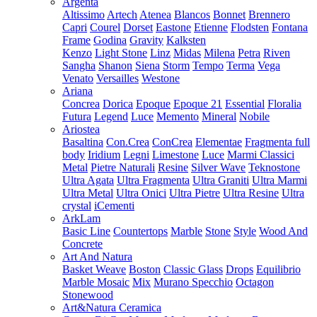
Argenta
Altissimo
Artech
Atenea
Blancos
Bonnet
Brennero
Capri
Courel
Dorset
Eastone
Etienne
Flodsten
Fontana
Frame
Godina
Gravity
Kalksten
Kenzo
Light Stone
Linz
Midas
Milena
Petra
Riven
Sangha
Shanon
Siena
Storm
Tempo
Terma
Vega
Venato
Versailles
Westone
Ariana
Concrea
Dorica
Epoque
Epoque 21
Essential
Floralia
Futura
Legend
Luce
Memento
Mineral
Nobile
Ariostea
Basaltina
Con.Crea
ConCrea
Elementae
Fragmenta full
body
Iridium
Legni
Limestone
Luce
Marmi Classici
Metal
Pietre Naturali
Resine
Silver Wave
Teknostone
Ultra Agata
Ultra Fragmenta
Ultra Graniti
Ultra Marmi
Ultra Metal
Ultra Onici
Ultra Pietre
Ultra Resine
Ultra
crystal
iCementi
ArkLam
Basic Line
Countertops
Marble
Stone
Style
Wood And
Concrete
Art And Natura
Basket Weave
Boston
Classic Glass
Drops
Equilibrio
Marble Mosaic
Mix
Murano Specchio
Octagon
Stonewood
Art&Natura Ceramica