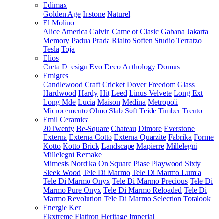
Edimax
Golden Age
Instone
Naturel
El Molino
Alice
America
Calvin
Camelot
Clasic
Gabana
Jakarta
Memory
Padua
Prada
Rialto
Soften
Studio
Terratzo
Tesla
Toja
Elios
Creta
D_esign Evo
Deco Anthology
Domus
Emigres
Candlewood
Craft
Cricket
Dover
Freedom
Glass
Hardwood
Hardy
Hit
Leed
Linus Velvete
Long Ext
Long Mde
Lucia
Maison
Medina
Metropoli
Microcemento
Olmo
Slab
Soft
Teide
Timber
Trento
Emil Ceramica
20Twenty
Be-Square
Chateau
Dimore
Everstone
Externa
Externa Cotto
Externa Quarzite
Fabrika
Forme
Kotto
Kotto Brick
Landscape
Mapierre
Millelegni
Millelegni Remake
Mimesis
Nordika
On Square
Piase
Playwood
Sixty
Sleek Wood
Tele Di Marmo
Tele Di Marmo Lumia
Tele Di Marmo Onyx
Tele Di Marmo Precious
Tele Di
Marmo Pure Onyx
Tele Di Marmo Reloaded
Tele Di
Marmo Revolution
Tele Di Marmo Selection
Totalook
Energie Ker
Ekxtreme
Flatiron
Heritage
Imperial