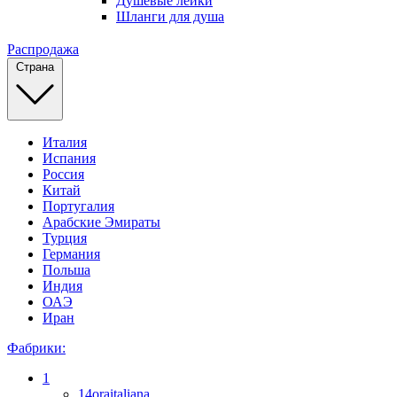
Душевые лейки
Шланги для душа
Распродажа
Страна
Италия
Испания
Россия
Китай
Португалия
Арабские Эмираты
Турция
Германия
Польша
Индия
ОАЭ
Иран
Фабрики:
1
14oraitaliana