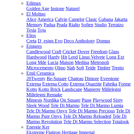
Edimax
Golden Age
Instone
Naturel
El Molino
Alice
America
Calvin
Camelot
Clasic
Gabana
Jakarta
Memory
Padua
Prada
Rialto
Soften
Studio
Terratzo
Tesla
Toja
Elios
Creta
D_esign Evo
Deco Anthology
Domus
Emigres
Candlewood
Craft
Cricket
Dover
Freedom
Glass
Hardwood
Hardy
Hit
Leed
Linus Velvete
Long Ext
Long Mde
Lucia
Maison
Medina
Metropoli
Microcemento
Olmo
Slab
Soft
Teide
Timber
Trento
Emil Ceramica
20Twenty
Be-Square
Chateau
Dimore
Everstone
Externa
Externa Cotto
Externa Quarzite
Fabrika
Forme
Kotto
Kotto Brick
Landscape
Mapierre
Millelegni
Millelegni Remake
Mimesis
Nordika
On Square
Piase
Playwood
Sixty
Sleek Wood
Tele Di Marmo
Tele Di Marmo Lumia
Tele Di Marmo Onyx
Tele Di Marmo Precious
Tele Di
Marmo Pure Onyx
Tele Di Marmo Reloaded
Tele Di
Marmo Revolution
Tele Di Marmo Selection
Totalook
Energie Ker
Ekxtreme
Flatiron
Heritage
Imperial