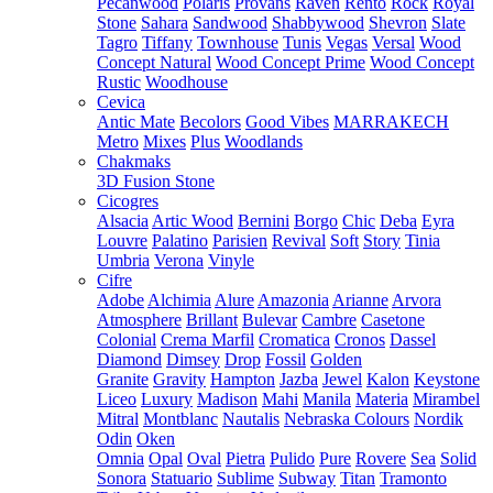
Pecanwood
Polaris
Provans
Raven
Rento
Rock
Royal
Stone
Sahara
Sandwood
Shabbywood
Shevron
Slate
Tagro
Tiffany
Townhouse
Tunis
Vegas
Versal
Wood
Concept Natural
Wood Concept Prime
Wood Concept
Rustic
Woodhouse
Cevica
Antic Mate
Becolors
Good Vibes
MARRAKECH
Metro
Mixes
Plus
Woodlands
Chakmaks
3D Fusion Stone
Cicogres
Alsacia
Artic Wood
Bernini
Borgo
Chic
Deba
Eyra
Louvre
Palatino
Parisien
Revival
Soft
Story
Tinia
Umbria
Verona
Vinyle
Cifre
Adobe
Alchimia
Alure
Amazonia
Arianne
Arvora
Atmosphere
Brillant
Bulevar
Cambre
Casetone
Colonial
Crema Marfil
Cromatica
Cronos
Dassel
Diamond
Dimsey
Drop
Fossil
Golden
Granite
Gravity
Hampton
Jazba
Jewel
Kalon
Keystone
Liceo
Luxury
Madison
Mahi
Manila
Materia
Mirambel
Mitral
Montblanc
Nautalis
Nebraska Colours
Nordik
Odin
Oken
Omnia
Opal
Oval
Pietra
Pulido
Pure
Rovere
Sea
Solid
Sonora
Statuario
Sublime
Subway
Titan
Tramonto