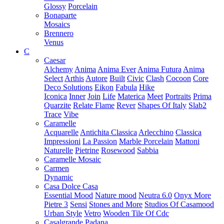
Glossy
Porcelain
Bonaparte
Mosaics
Brennero
Venus
C
Caesar
Alchemy
Anima
Anima Ever
Anima Futura
Anima
Select
Arthis
Autore
Built
Civic
Clash
Cocoon
Core
Deco Solutions
Eikon
Fabula
Hike
Iconica
Inner
Join
Life
Materica
Meet
Portraits
Prima
Quarzite
Relate Flame
Rever
Shapes Of Italy
Slab2
Trace
Vibe
Caramelle
Acquarelle
Antichita Classica
Arlecchino
Classica
Impressioni
La Passion
Marble Porcelain
Mattoni
Naturelle
Pietrine
Rosewood
Sabbia
Caramelle Mosaic
Carmen
Dynamic
Casa Dolce Casa
Essential Mood
Nature mood
Neutra 6.0
Onyx More
Pietre 3
Sensi
Stones and More
Studios Of Casamood
Urban Style
Vetro
Wooden Tile Of Cdc
Casalgrande Padana