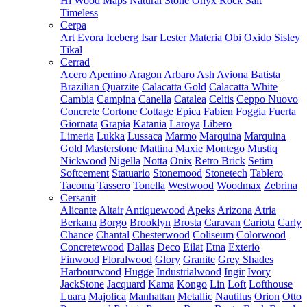
Hi Wood
Maps
Natural Stone
Onyx
Rock Salt
Timeless
Cerpa
Art
Evora
Iceberg
Isar
Lester
Materia
Obi
Oxido
Sisley
Tikal
Cerrad
Acero
Apenino
Aragon
Arbaro
Ash
Aviona
Batista
Brazilian Quarzite
Calacatta Gold
Calacatta White
Cambia
Campina
Canella
Catalea
Celtis
Ceppo Nuovo
Concrete
Cortone
Cottage
Epica
Fabien
Foggia
Fuerta
Giornata
Grapia
Katania
Laroya
Libero
Limeria
Lukka
Lussaca
Marmo
Marquina
Marquina
Gold
Masterstone
Mattina
Maxie
Montego
Mustiq
Nickwood
Nigella
Notta
Onix
Retro Brick
Setim
Softcement
Statuario
Stonemood
Stonetech
Tablero
Tacoma
Tassero
Tonella
Westwood
Woodmax
Zebrina
Cersanit
Alicante
Altair
Antiquewood
Apeks
Arizona
Atria
Berkana
Borgo
Brooklyn
Brosta
Caravan
Cariota
Carly
Chance
Chantal
Chesterwood
Coliseum
Colorwood
Concretewood
Dallas
Deco
Eilat
Etna
Exterio
Finwood
Floralwood
Glory
Granite
Grey Shades
Harbourwood
Hugge
Industrialwood
Ingir
Ivory
JackStone
Jacquard
Kama
Kongo
Lin
Loft
Lofthouse
Luara
Majolica
Manhattan
Metallic
Nautilus
Orion
Otto