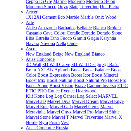
Ceppo Di Gre
Marmo
Moderno
Moderno Beton
Moderno Stucco
Onyx
Slate
Travertino
Una Pietra
Artcer
1Xl
2Xl
Cement
Eco Marble
Marble
Onix
Wood
Arte
Aldea
Amazonia
Barbados
Bellante
Blanca
Broken
Castanio
Cava
Colori
Coralle
Dorado
Dorado Stone
Elba
Estrella
Etno
Fuoco
Graniti
Grigia
Karyntia
Navara
Navona
Nella
Onde
Ascot
New England Beige
New England Bianco
Atlas Concorde
3D Wall
3D Wall Carve
3D Wall Design
3Д Вайт
Волл
AXI
Aix
Aplomb
Boost
Boost Balance
Boost
Color
Boost Expression
Boost Icor
Boost Mineral
Boost Mix
Boost Natural
Boost Natural Pro
Boost Pro
Boost Stone
Boost Vision
Brave
Canone Inverso
ETIC
ETIC PRO
Entice
Exence
Heartwood
Klif
Kone
Log
Log Cansei
Log Select
MARVEL
Marvel 3D
Marvel Diva
Marvel Dream
Marvel Edge
Marvel Epic
Marvel Gala
Marvel Gems
Marvel
Meraviglia
Marvel Onyx
Marvel Pro
Marvel Shine
Marvel Stone
Marvel T
Marvel Travertine
Marvel X
Norde
Nyra
Prism
Vest
Atlas Concorde Russia