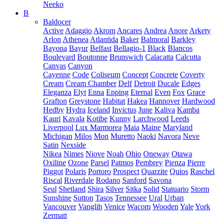
Neeko
B
Baldocer
Active
Adaggio
Akrom
Ancares
Andrea
Anore
Arkety
Arlon
Athenea
Atlantida
Baker
Balmoral
Barkley
Bayona
Bayur
Belfast
Bellagio-1
Black
Blancos
Boulevard
Boutonne
Brunswich
Calacatta
Calcutta
Canvas
Canyon
Cayenne
Code
Coliseum
Concept
Concrete
Coverty
Cream
Cream Chamber
Delf
Detroit
Ducale
Edges
Eleganza
Elyt
Enna
Epping
Eternal
Even
Fox
Grace
Grafton
Greystone
Habitat
Hakea
Hannover
Hardwood
Hedby
Hydra
Iceland
Invictus
June
Kaliva
Kamba
Kauri
Kavala
Kotibe
Kunny
Larchwood
Leeds
Liverpool
Lux Marmorea
Maia
Maine
Maryland
Michigan
Milos
Mon
Muretto
Naoki
Navora
Neve
Satin
Nexside
Nikea
Nimes
Niove
Noah
Ohio
Oneway
Otawa
Oxiline
Ozone
Parsel
Patmos
Pembrey
Pienza
Pierre
Piggot
Polaris
Portoro
Prospect
Quarzite
Quios
Raschel
Riscal
Riverdale
Rodano
Sanford
Savona
Seul
Shetland
Shira
Silver
Sitka
Solid
Statuario
Storm
Sunshine
Sutton
Tasos
Tennessee
Ural
Urban
Vancouver
Vanglih
Venice
Wacom
Wooden
Yale
York
Zermatt