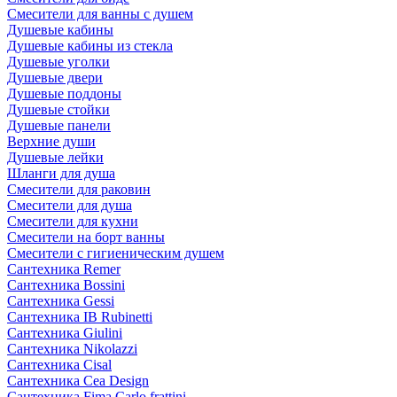
Смесители для ванны с душем
Душевые кабины
Душевые кабины из стекла
Душевые уголки
Душевые двери
Душевые поддоны
Душевые стойки
Душевые панели
Верхние души
Душевые лейки
Шланги для душа
Смесители для раковин
Смесители для душа
Смесители для кухни
Смесители на борт ванны
Смесители с гигиеническим душем
Сантехника Remer
Сантехника Bossini
Сантехника Gessi
Сантехника IB Rubinetti
Сантехника Giulini
Сантехника Nikolazzi
Сантехника Cisal
Сантехника Cea Design
Сантехника Fima Carlo frattini