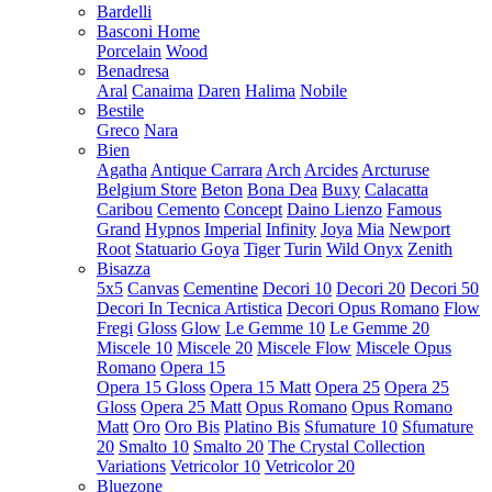
Bardelli
Basconi Home
Porcelain
Wood
Benadresa
Aral
Canaima
Daren
Halima
Nobile
Bestile
Greco
Nara
Bien
Agatha
Antique Carrara
Arch
Arcides
Arcturuse
Belgium Store
Beton
Bona Dea
Buxy
Calacatta
Caribou
Cemento
Concept
Daino Lienzo
Famous
Grand
Hypnos
Imperial
Infinity
Joya
Mia
Newport
Root
Statuario Goya
Tiger
Turin
Wild Onyx
Zenith
Bisazza
5x5
Canvas
Cementine
Decori 10
Decori 20
Decori 50
Decori In Tecnica Artistica
Decori Opus Romano
Flow
Fregi
Gloss
Glow
Le Gemme 10
Le Gemme 20
Miscele 10
Miscele 20
Miscele Flow
Miscele Opus
Romano
Opera 15
Opera 15 Gloss
Opera 15 Matt
Opera 25
Opera 25
Gloss
Opera 25 Matt
Opus Romano
Opus Romano
Matt
Oro
Oro Bis
Platino Bis
Sfumature 10
Sfumature
20
Smalto 10
Smalto 20
The Crystal Collection
Variations
Vetricolor 10
Vetricolor 20
Bluezone