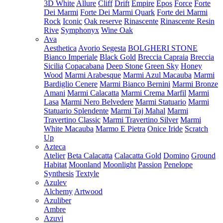
3D White
Allure
Cliff
Drift
Empire
Epos
Force
Forte
Dei Marmi
Forte Dei Marmi Quark
Forte dei Marmi
Rock
Iconic
Oak reserve
Rinascente
Rinascente Resin
Rive
Symphonyx
Wine Oak
Ava
Aesthetica
Avorio Segesta
BOLGHERI STONE
Bianco Imperiale
Black Gold
Breccia Capraia
Breccia
Sicilia
Copacabana
Deep Stone
Green Sky
Honey
Wood
Marmi Arabesque
Marmi Azul Macauba
Marmi
Bardiglio Cenere
Marmi Bianco Bernini
Marmi Bronze
Amani
Marmi Calacatta
Marmi Crema Marfil
Marmi
Lasa
Marmi Nero Belvedere
Marmi Statuario
Marmi
Statuario Splendente
Marmi Taj Mahal
Marmi
Travertino Classic
Marmi Travertino Silver
Marmi
White Macauba
Marmo E Pietra
Onice Iride
Scratch
Up
Azteca
Atelier
Beta Calacatta
Calacatta Gold
Domino
Ground
Habitat
Moonland
Moonlight
Passion
Penelope
Synthesis
Textyle
Azulev
Alchemy
Artwood
Azuliber
Ambre
Azuvi