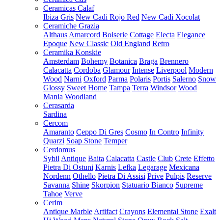
Ceramicas Calaf
Ibiza Gris
New Cadi Rojo Red
New Cadi Xocolat
Ceramiche Grazia
Althaus
Amarcord
Boiserie
Cottage
Electa
Elegance
Epoque
New Classic
Old England
Retro
Ceramika Konskie
Amsterdam
Bohemy
Botanica
Braga
Brennero
Calacatta
Cordoba
Glamour
Intense
Liverpool
Modern
Wood
Narni
Oxford
Parma
Polaris
Portis
Salerno
Snow
Glossy
Sweet Home
Tampa
Terra
Windsor
Wood
Mania
Woodland
Cerasarda
Sardina
Cercom
Amaranto
Ceppo Di Gres
Cosmo
In Contro
Infinity
Quarzi
Soap Stone
Temper
Cerdomus
Sybil
Antique
Baita
Calacatta
Castle
Club
Crete
Effetto
Pietra Di Ostuni
Karnis
Lefka
Legarage
Mexicana
Nordenn
Othello
Pietra Di Assisi
Prive
Pulpis
Reserve
Savanna
Shine
Skorpion
Statuario Bianco
Supreme
Tahoe
Verve
Cerim
Antique Marble
Artifact
Crayons
Elemental Stone
Exalt