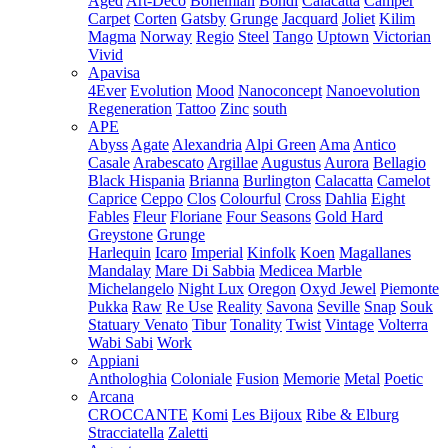
Aged
Art-Deco
Bohemian
Bondi
Calacatta
Camper
Carpet
Corten
Gatsby
Grunge
Jacquard
Joliet
Kilim
Magma
Norway
Regio
Steel
Tango
Uptown
Victorian
Vivid
Apavisa
4Ever
Evolution
Mood
Nanoconcept
Nanoevolution
Regeneration
Tattoo
Zinc
south
APE
Abyss
Agate
Alexandria
Alpi Green
Ama
Antico
Casale
Arabescato
Argillae
Augustus
Aurora
Bellagio
Black Hispania
Brianna
Burlington
Calacatta
Camelot
Caprice
Ceppo
Clos
Colourful
Cross
Dahlia
Eight
Fables
Fleur
Floriane
Four Seasons
Gold Hard
Greystone
Grunge
Harlequin
Icaro
Imperial
Kinfolk
Koen
Magallanes
Mandalay
Mare Di Sabbia
Medicea Marble
Michelangelo
Night Lux
Oregon
Oxyd Jewel
Piemonte
Pukka
Raw
Re Use
Reality
Savona
Seville
Snap
Souk
Statuary Venato
Tibur
Tonality
Twist
Vintage
Volterra
Wabi Sabi
Work
Appiani
Anthologhia
Coloniale
Fusion
Memorie
Metal
Poetic
Arcana
CROCCANTE
Komi
Les Bijoux
Ribe & Elburg
Stracciatella
Zaletti