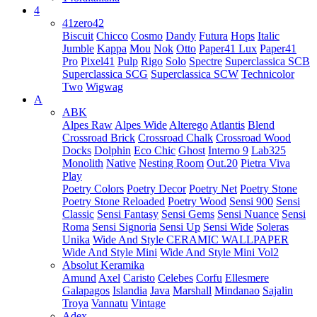
4
41zero42
Biscuit
Chicco
Cosmo
Dandy
Futura
Hops
Italic
Jumble
Kappa
Mou
Nok
Otto
Paper41 Lux
Paper41
Pro
Pixel41
Pulp
Rigo
Solo
Spectre
Superclassica SCB
Superclassica SCG
Superclassica SCW
Technicolor
Two
Wigwag
A
ABK
Alpes Raw
Alpes Wide
Alterego
Atlantis
Blend
Crossroad Brick
Crossroad Chalk
Crossroad Wood
Docks
Dolphin
Eco Chic
Ghost
Interno 9
Lab325
Monolith
Native
Nesting Room
Out.20
Pietra Viva
Play
Poetry Colors
Poetry Decor
Poetry Net
Poetry Stone
Poetry Stone Reloaded
Poetry Wood
Sensi 900
Sensi
Classic
Sensi Fantasy
Sensi Gems
Sensi Nuance
Sensi
Roma
Sensi Signoria
Sensi Up
Sensi Wide
Soleras
Unika
Wide And Style CERAMIC WALLPAPER
Wide And Style Mini
Wide And Style Mini Vol2
Absolut Keramika
Amund
Axel
Caristo
Celebes
Corfu
Ellesmere
Galapagos
Islandia
Java
Marshall
Mindanao
Sajalin
Troya
Vannatu
Vintage
Adex