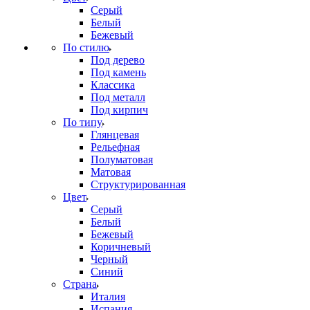
Серый
Белый
Бежевый
По стилю
Под дерево
Под камень
Классика
Под металл
Под кирпич
По типу
Глянцевая
Рельефная
Полуматовая
Матовая
Структурированная
Цвет
Серый
Белый
Бежевый
Коричневый
Черный
Синий
Страна
Италия
Испания