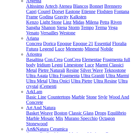
Argenta
Altissimo
Artech
Atenea
Blancos
Bonnet
Brennero
Capri
Courel
Dorset
Eastone
Etienne
Flodsten
Fontana
Frame
Godina
Gravity
Kalksten
Kenzo
Light Stone
Linz
Midas
Milena
Petra
Riven
Sangha
Shanon
Siena
Storm
Tempo
Terma
Vega
Venato
Versailles
Westone
Ariana
Concrea
Dorica
Epoque
Epoque 21
Essential
Floralia
Futura
Legend
Luce
Memento
Mineral
Nobile
Ariostea
Basaltina
Con.Crea
ConCrea
Elementae
Fragmenta full
body
Iridium
Legni
Limestone
Luce
Marmi Classici
Metal
Pietre Naturali
Resine
Silver Wave
Teknostone
Ultra Agata
Ultra Fragmenta
Ultra Graniti
Ultra Marmi
Ultra Metal
Ultra Onici
Ultra Pietre
Ultra Resine
Ultra
crystal
iCementi
ArkLam
Basic Line
Countertops
Marble
Stone
Style
Wood And
Concrete
Art And Natura
Basket Weave
Boston
Classic Glass
Drops
Equilibrio
Marble Mosaic
Mix
Murano Specchio
Octagon
Stonewood
Art&Natura Ceramica