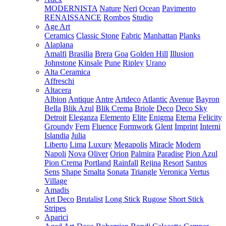
MODERNISTA
Nature
Neri
Ocean
Pavimento
RENAISSANCE
Rombos
Studio
Age Art
Ceramics
Classic Stone
Fabric
Manhattan
Planks
Alaplana
Amalfi
Brasilia
Brera
Goa
Golden Hill
Illusion
Johnstone
Kinsale
Pune
Ripley
Urano
Alta Ceramica
Affreschi
Altacera
Albion
Antique
Antre
Artdeco
Atlantic
Avenue
Bayron
Bella
Blik Azul
Blik Crema
Briole
Deco
Deco Sky
Detroit
Eleganza
Elemento
Elite
Enigma
Eterna
Felicity
Groundy
Fern
Fluence
Formwork
Glent
Imprint
Interni
Islandia
Julia
Liberto
Lima
Luxury
Megapolis
Miracle
Modern
Napoli
Nova
Oliver
Orion
Palmira
Paradise
Pion Azul
Pion Crema
Portland
Rainfall
Rejina
Resort
Santos
Sens
Shape
Smalta
Sonata
Triangle
Veronica
Vertus
Village
Amadis
Art Deco
Brutalist
Long Stick
Rugose
Short Stick
Stripes
Aparici