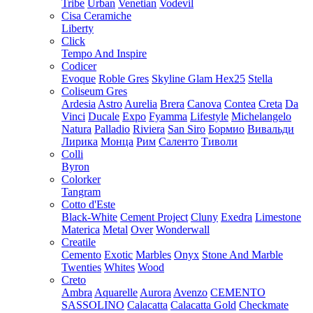
Tribe
Urban
Venetian
Vodevil
Cisa Ceramiche
Liberty
Click
Tempo And Inspire
Codicer
Evoque
Roble Gres
Skyline Glam Hex25
Stella
Coliseum Gres
Ardesia
Astro
Aurelia
Brera
Canova
Contea
Creta
Da
Vinci
Ducale
Expo
Fyamma
Lifestyle
Michelangelo
Natura
Palladio
Riviera
San Siro
Бормио
Вивальди
Лирика
Монца
Рим
Саленто
Тиволи
Colli
Byron
Colorker
Tangram
Cotto d'Este
Black-White
Cement Project
Cluny
Exedra
Limestone
Materica
Metal
Over
Wonderwall
Creatile
Cemento
Exotic
Marbles
Onyx
Stone And Marble
Twenties
Whites
Wood
Creto
Ambra
Aquarelle
Aurora
Avenzo
CEMENTO
SASSOLINO
Calacatta
Calacatta Gold
Checkmate