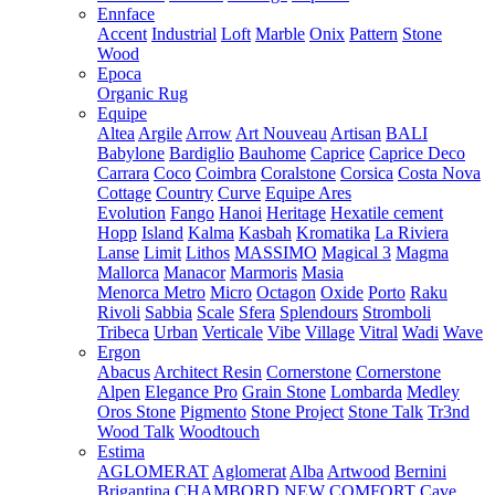
Ennface
Accent
Industrial
Loft
Marble
Onix
Pattern
Stone
Wood
Epoca
Organic Rug
Equipe
Altea
Argile
Arrow
Art Nouveau
Artisan
BALI
Babylone
Bardiglio
Bauhome
Caprice
Caprice Deco
Carrara
Coco
Coimbra
Coralstone
Corsica
Costa Nova
Cottage
Country
Curve
Equipe Ares
Evolution
Fango
Hanoi
Heritage
Hexatile cement
Hopp
Island
Kalma
Kasbah
Kromatika
La Riviera
Lanse
Limit
Lithos
MASSIMO
Magical 3
Magma
Mallorca
Manacor
Marmoris
Masia
Menorca
Metro
Micro
Octagon
Oxide
Porto
Raku
Rivoli
Sabbia
Scale
Sfera
Splendours
Stromboli
Tribeca
Urban
Verticale
Vibe
Village
Vitral
Wadi
Wave
Ergon
Abacus
Architect Resin
Cornerstone
Cornerstone
Alpen
Elegance Pro
Grain Stone
Lombarda
Medley
Oros Stone
Pigmento
Stone Project
Stone Talk
Tr3nd
Wood Talk
Woodtouch
Estima
AGLOMERAT
Aglomerat
Alba
Artwood
Bernini
Brigantina
CHAMBORD NEW
COMFORT
Cave