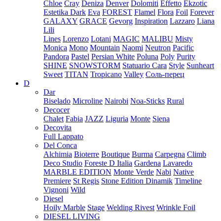
Chloe
Cray
Deniza
Denver
Dolomiti
Effetto
Ekzotic
Estetika Dark
Eva
FOREST
Flamel
Flora
Foil
Forever
GALAXY
GRACE
Gevorg
Inspiration
Lazzaro
Liana
Lili
Lines
Lorenzo
Lotani
MAGIC
MALIBU
Misty
Monica
Mono
Mountain
Naomi
Neutron
Pacific
Pandora
Pastel
Persian White
Poluna
Poly
Purity
SHINE
SNOWSTORM
Statuario Cara
Style
Sunheart
Sweet
TITAN
Tropicano
Valley
Соль-перец
D
Dar
Biselado
Microline
Nairobi
Noa-Sticks
Rural
Decocer
Chalet
Fabia
JAZZ
Liguria
Monte
Siena
Decovita
Full Lappato
Del Conca
Alchimia
Bioterre
Boutique
Burma
Carpegna
Climb
Deco Studio
Foreste D Italia
Gardena
Lavaredo
MARBLE EDITION
Monte Verde
Nabi
Native
Premiere
St Regis
Stone Edition Dinamik
Timeline
Vignoni
Wild
Diesel
Hoily Marble
Stage
Welding Rivest
Wrinkle Foil
DIESEL LIVING