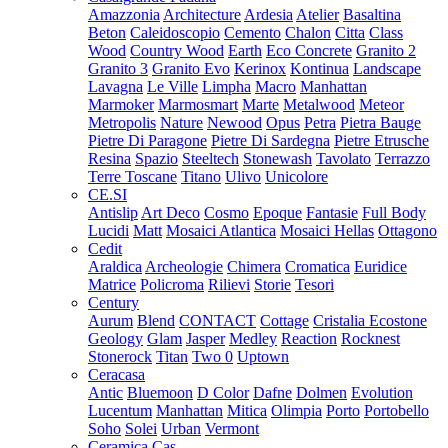
Amazzonia
Architecture
Ardesia
Atelier
Basaltina
Beton
Caleidoscopio
Cemento
Chalon
Citta
Class
Wood
Country Wood
Earth
Eco Concrete
Granito 2
Granito 3
Granito Evo
Kerinox
Kontinua
Landscape
Lavagna
Le Ville
Limpha
Macro
Manhattan
Marmoker
Marmosmart
Marte
Metalwood
Meteor
Metropolis
Nature
Newood
Opus
Petra
Pietra Bauge
Pietre Di Paragone
Pietre Di Sardegna
Pietre Etrusche
Resina
Spazio
Steeltech
Stonewash
Tavolato
Terrazzo
Terre Toscane
Titano
Ulivo
Unicolore
CE.SI
Antislip
Art Deco
Cosmo
Epoque
Fantasie
Full Body
Lucidi
Matt
Mosaici Atlantica
Mosaici Hellas
Ottagono
Cedit
Araldica
Archeologie
Chimera
Cromatica
Euridice
Matrice
Policroma
Rilievi
Storie
Tesori
Century
Aurum
Blend
CONTACT
Cottage
Cristalia
Ecostone
Geology
Glam
Jasper
Medley
Reaction
Rocknest
Stonerock
Titan
Two 0
Uptown
Ceracasa
Antic
Bluemoon
D Color
Dafne
Dolmen
Evolution
Lucentum
Manhattan
Mitica
Olimpia
Porto
Portobello
Soho
Solei
Urban
Vermont
Ceramica Cas