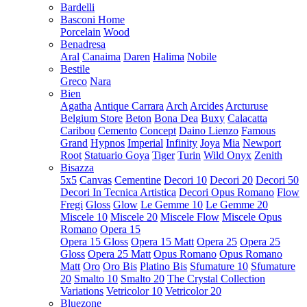
Bardelli
Basconi Home
Porcelain
Wood
Benadresa
Aral
Canaima
Daren
Halima
Nobile
Bestile
Greco
Nara
Bien
Agatha
Antique Carrara
Arch
Arcides
Arcturuse
Belgium Store
Beton
Bona Dea
Buxy
Calacatta
Caribou
Cemento
Concept
Daino Lienzo
Famous
Grand
Hypnos
Imperial
Infinity
Joya
Mia
Newport
Root
Statuario Goya
Tiger
Turin
Wild Onyx
Zenith
Bisazza
5x5
Canvas
Cementine
Decori 10
Decori 20
Decori 50
Decori In Tecnica Artistica
Decori Opus Romano
Flow
Fregi
Gloss
Glow
Le Gemme 10
Le Gemme 20
Miscele 10
Miscele 20
Miscele Flow
Miscele Opus
Romano
Opera 15
Opera 15 Gloss
Opera 15 Matt
Opera 25
Opera 25
Gloss
Opera 25 Matt
Opus Romano
Opus Romano
Matt
Oro
Oro Bis
Platino Bis
Sfumature 10
Sfumature
20
Smalto 10
Smalto 20
The Crystal Collection
Variations
Vetricolor 10
Vetricolor 20
Bluezone