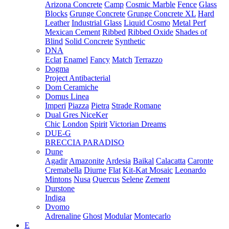
Arizona Concrete
Camp
Cosmic Marble
Fence
Glass
Blocks
Grunge Concrete
Grunge Concrete XL
Hard
Leather
Industrial Glass
Liquid Cosmo
Metal Perf
Mexican Cement
Ribbed
Ribbed Oxide
Shades of
Blind
Solid Concrete
Synthetic
DNA
Eclat
Enamel
Fancy
Match
Terrazzo
Dogma
Project Antibacterial
Dom Ceramiche
Domus Linea
Imperi
Piazza
Pietra
Strade Romane
Dual Gres NiceKer
Chic
London
Spirit
Victorian Dreams
DUE-G
BRECCIA PARADISO
Dune
Agadir
Amazonite
Ardesia
Baikal
Calacatta
Caronte
Cremabella
Diurne
Flat
Kit-Kat Mosaic
Leonardo
Mintons
Nusa
Quercus
Selene
Zement
Durstone
Indiga
Dvomo
Adrenaline
Ghost
Modular
Montecarlo
E