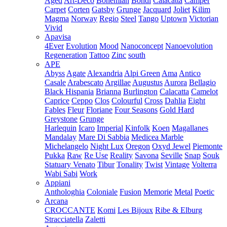
Aged
Art-Deco
Bohemian
Bondi
Calacatta
Camper
Carpet
Corten
Gatsby
Grunge
Jacquard
Joliet
Kilim
Magma
Norway
Regio
Steel
Tango
Uptown
Victorian
Vivid
Apavisa
4Ever
Evolution
Mood
Nanoconcept
Nanoevolution
Regeneration
Tattoo
Zinc
south
APE
Abyss
Agate
Alexandria
Alpi Green
Ama
Antico
Casale
Arabescato
Argillae
Augustus
Aurora
Bellagio
Black Hispania
Brianna
Burlington
Calacatta
Camelot
Caprice
Ceppo
Clos
Colourful
Cross
Dahlia
Eight
Fables
Fleur
Floriane
Four Seasons
Gold Hard
Greystone
Grunge
Harlequin
Icaro
Imperial
Kinfolk
Koen
Magallanes
Mandalay
Mare Di Sabbia
Medicea Marble
Michelangelo
Night Lux
Oregon
Oxyd Jewel
Piemonte
Pukka
Raw
Re Use
Reality
Savona
Seville
Snap
Souk
Statuary Venato
Tibur
Tonality
Twist
Vintage
Volterra
Wabi Sabi
Work
Appiani
Anthologhia
Coloniale
Fusion
Memorie
Metal
Poetic
Arcana
CROCCANTE
Komi
Les Bijoux
Ribe & Elburg
Stracciatella
Zaletti