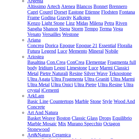
Argenta
Altissimo
Artech
Atenea
Blancos
Bonnet
Brennero
Capri
Courel
Dorset
Eastone
Etienne
Flodsten
Fontana
Frame
Godina
Gravity
Kalksten
Kenzo
Light Stone
Linz
Midas
Milena
Petra
Riven
Sangha
Shanon
Siena
Storm
Tempo
Terma
Vega
Venato
Versailles
Westone
Ariana
Concrea
Dorica
Epoque
Epoque 21
Essential
Floralia
Futura
Legend
Luce
Memento
Mineral
Nobile
Ariostea
Basaltina
Con.Crea
ConCrea
Elementae
Fragmenta full
body
Iridium
Legni
Limestone
Luce
Marmi Classici
Metal
Pietre Naturali
Resine
Silver Wave
Teknostone
Ultra Agata
Ultra Fragmenta
Ultra Graniti
Ultra Marmi
Ultra Metal
Ultra Onici
Ultra Pietre
Ultra Resine
Ultra
crystal
iCementi
ArkLam
Basic Line
Countertops
Marble
Stone
Style
Wood And
Concrete
Art And Natura
Basket Weave
Boston
Classic Glass
Drops
Equilibrio
Marble Mosaic
Mix
Murano Specchio
Octagon
Stonewood
Art&Natura Ceramica