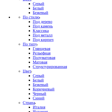
Серый
Белый
Бежевый
По стилю
Под дерево
Под камень
Классика
Под металл
Под кирпич
По типу
Глянцевая
Рельефная
Полуматовая
Матовая
Структурированная
Цвет
Серый
Белый
Бежевый
Коричневый
Черный
Синий
Страна
Италия
Испания