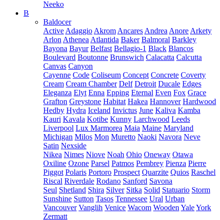
Neeko
B
Baldocer
Active
Adaggio
Akrom
Ancares
Andrea
Anore
Arkety
Arlon
Athenea
Atlantida
Baker
Balmoral
Barkley
Bayona
Bayur
Belfast
Bellagio-1
Black
Blancos
Boulevard
Boutonne
Brunswich
Calacatta
Calcutta
Canvas
Canyon
Cayenne
Code
Coliseum
Concept
Concrete
Coverty
Cream
Cream Chamber
Delf
Detroit
Ducale
Edges
Eleganza
Elyt
Enna
Epping
Eternal
Even
Fox
Grace
Grafton
Greystone
Habitat
Hakea
Hannover
Hardwood
Hedby
Hydra
Iceland
Invictus
June
Kaliva
Kamba
Kauri
Kavala
Kotibe
Kunny
Larchwood
Leeds
Liverpool
Lux Marmorea
Maia
Maine
Maryland
Michigan
Milos
Mon
Muretto
Naoki
Navora
Neve
Satin
Nexside
Nikea
Nimes
Niove
Noah
Ohio
Oneway
Otawa
Oxiline
Ozone
Parsel
Patmos
Pembrey
Pienza
Pierre
Piggot
Polaris
Portoro
Prospect
Quarzite
Quios
Raschel
Riscal
Riverdale
Rodano
Sanford
Savona
Seul
Shetland
Shira
Silver
Sitka
Solid
Statuario
Storm
Sunshine
Sutton
Tasos
Tennessee
Ural
Urban
Vancouver
Vanglih
Venice
Wacom
Wooden
Yale
York
Zermatt