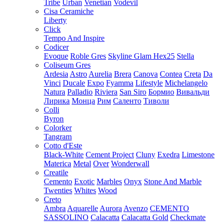
Tribe
Urban
Venetian
Vodevil
Cisa Ceramiche
Liberty
Click
Tempo And Inspire
Codicer
Evoque
Roble Gres
Skyline Glam Hex25
Stella
Coliseum Gres
Ardesia
Astro
Aurelia
Brera
Canova
Contea
Creta
Da
Vinci
Ducale
Expo
Fyamma
Lifestyle
Michelangelo
Natura
Palladio
Riviera
San Siro
Бормио
Вивальди
Лирика
Монца
Рим
Саленто
Тиволи
Colli
Byron
Colorker
Tangram
Cotto d'Este
Black-White
Cement Project
Cluny
Exedra
Limestone
Materica
Metal
Over
Wonderwall
Creatile
Cemento
Exotic
Marbles
Onyx
Stone And Marble
Twenties
Whites
Wood
Creto
Ambra
Aquarelle
Aurora
Avenzo
CEMENTO
SASSOLINO
Calacatta
Calacatta Gold
Checkmate