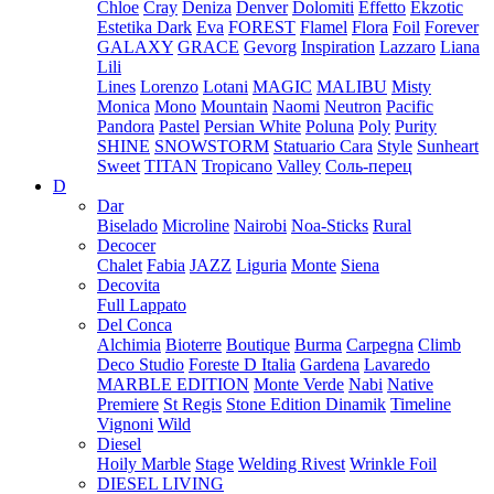
Chloe
Cray
Deniza
Denver
Dolomiti
Effetto
Ekzotic
Estetika Dark
Eva
FOREST
Flamel
Flora
Foil
Forever
GALAXY
GRACE
Gevorg
Inspiration
Lazzaro
Liana
Lili
Lines
Lorenzo
Lotani
MAGIC
MALIBU
Misty
Monica
Mono
Mountain
Naomi
Neutron
Pacific
Pandora
Pastel
Persian White
Poluna
Poly
Purity
SHINE
SNOWSTORM
Statuario Cara
Style
Sunheart
Sweet
TITAN
Tropicano
Valley
Соль-перец
D
Dar
Biselado
Microline
Nairobi
Noa-Sticks
Rural
Decocer
Chalet
Fabia
JAZZ
Liguria
Monte
Siena
Decovita
Full Lappato
Del Conca
Alchimia
Bioterre
Boutique
Burma
Carpegna
Climb
Deco Studio
Foreste D Italia
Gardena
Lavaredo
MARBLE EDITION
Monte Verde
Nabi
Native
Premiere
St Regis
Stone Edition Dinamik
Timeline
Vignoni
Wild
Diesel
Hoily Marble
Stage
Welding Rivest
Wrinkle Foil
DIESEL LIVING