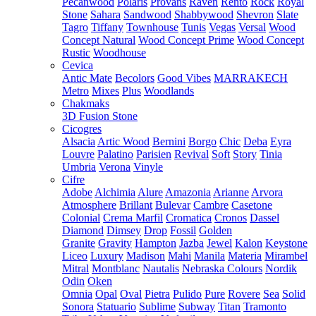
Pecanwood
Polaris
Provans
Raven
Rento
Rock
Royal
Stone
Sahara
Sandwood
Shabbywood
Shevron
Slate
Tagro
Tiffany
Townhouse
Tunis
Vegas
Versal
Wood
Concept Natural
Wood Concept Prime
Wood Concept
Rustic
Woodhouse
Cevica
Antic Mate
Becolors
Good Vibes
MARRAKECH
Metro
Mixes
Plus
Woodlands
Chakmaks
3D Fusion Stone
Cicogres
Alsacia
Artic Wood
Bernini
Borgo
Chic
Deba
Eyra
Louvre
Palatino
Parisien
Revival
Soft
Story
Tinia
Umbria
Verona
Vinyle
Cifre
Adobe
Alchimia
Alure
Amazonia
Arianne
Arvora
Atmosphere
Brillant
Bulevar
Cambre
Casetone
Colonial
Crema Marfil
Cromatica
Cronos
Dassel
Diamond
Dimsey
Drop
Fossil
Golden
Granite
Gravity
Hampton
Jazba
Jewel
Kalon
Keystone
Liceo
Luxury
Madison
Mahi
Manila
Materia
Mirambel
Mitral
Montblanc
Nautalis
Nebraska Colours
Nordik
Odin
Oken
Omnia
Opal
Oval
Pietra
Pulido
Pure
Rovere
Sea
Solid
Sonora
Statuario
Sublime
Subway
Titan
Tramonto