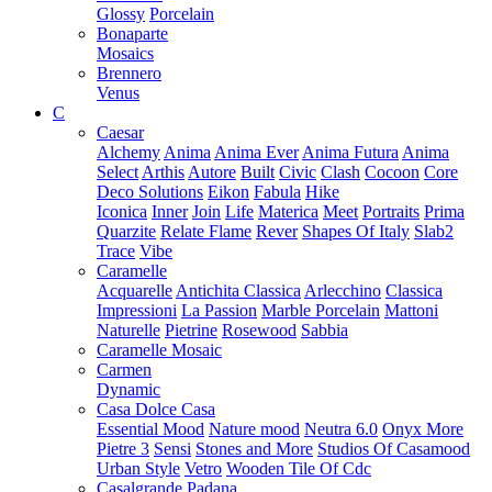
Glossy
Porcelain
Bonaparte
Mosaics
Brennero
Venus
C
Caesar
Alchemy
Anima
Anima Ever
Anima Futura
Anima
Select
Arthis
Autore
Built
Civic
Clash
Cocoon
Core
Deco Solutions
Eikon
Fabula
Hike
Iconica
Inner
Join
Life
Materica
Meet
Portraits
Prima
Quarzite
Relate Flame
Rever
Shapes Of Italy
Slab2
Trace
Vibe
Caramelle
Acquarelle
Antichita Classica
Arlecchino
Classica
Impressioni
La Passion
Marble Porcelain
Mattoni
Naturelle
Pietrine
Rosewood
Sabbia
Caramelle Mosaic
Carmen
Dynamic
Casa Dolce Casa
Essential Mood
Nature mood
Neutra 6.0
Onyx More
Pietre 3
Sensi
Stones and More
Studios Of Casamood
Urban Style
Vetro
Wooden Tile Of Cdc
Casalgrande Padana