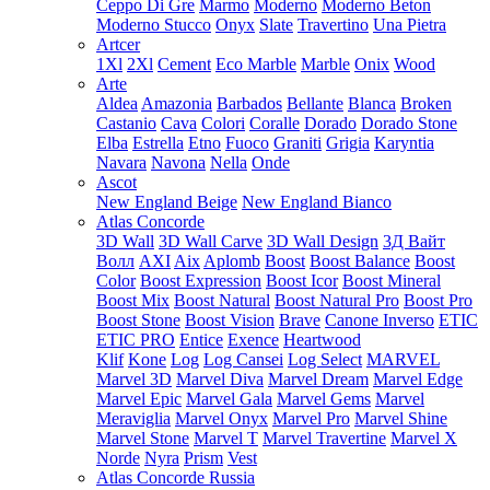
Ceppo Di Gre
Marmo
Moderno
Moderno Beton
Moderno Stucco
Onyx
Slate
Travertino
Una Pietra
Artcer
1Xl
2Xl
Cement
Eco Marble
Marble
Onix
Wood
Arte
Aldea
Amazonia
Barbados
Bellante
Blanca
Broken
Castanio
Cava
Colori
Coralle
Dorado
Dorado Stone
Elba
Estrella
Etno
Fuoco
Graniti
Grigia
Karyntia
Navara
Navona
Nella
Onde
Ascot
New England Beige
New England Bianco
Atlas Concorde
3D Wall
3D Wall Carve
3D Wall Design
3Д Вайт
Волл
AXI
Aix
Aplomb
Boost
Boost Balance
Boost
Color
Boost Expression
Boost Icor
Boost Mineral
Boost Mix
Boost Natural
Boost Natural Pro
Boost Pro
Boost Stone
Boost Vision
Brave
Canone Inverso
ETIC
ETIC PRO
Entice
Exence
Heartwood
Klif
Kone
Log
Log Cansei
Log Select
MARVEL
Marvel 3D
Marvel Diva
Marvel Dream
Marvel Edge
Marvel Epic
Marvel Gala
Marvel Gems
Marvel
Meraviglia
Marvel Onyx
Marvel Pro
Marvel Shine
Marvel Stone
Marvel T
Marvel Travertine
Marvel X
Norde
Nyra
Prism
Vest
Atlas Concorde Russia