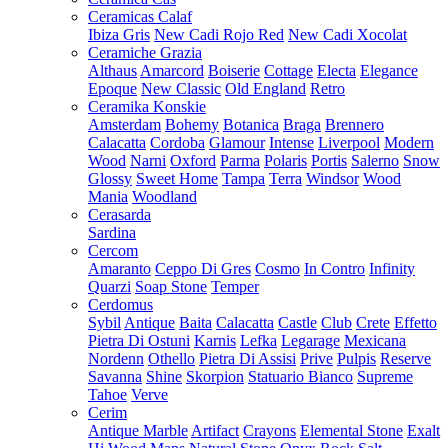
Ceramicas Calaf
Ibiza Gris
New Cadi Rojo Red
New Cadi Xocolat
Ceramiche Grazia
Althaus
Amarcord
Boiserie
Cottage
Electa
Elegance
Epoque
New Classic
Old England
Retro
Ceramika Konskie
Amsterdam
Bohemy
Botanica
Braga
Brennero
Calacatta
Cordoba
Glamour
Intense
Liverpool
Modern
Wood
Narni
Oxford
Parma
Polaris
Portis
Salerno
Snow
Glossy
Sweet Home
Tampa
Terra
Windsor
Wood
Mania
Woodland
Cerasarda
Sardina
Cercom
Amaranto
Ceppo Di Gres
Cosmo
In Contro
Infinity
Quarzi
Soap Stone
Temper
Cerdomus
Sybil
Antique
Baita
Calacatta
Castle
Club
Crete
Effetto
Pietra Di Ostuni
Karnis
Lefka
Legarage
Mexicana
Nordenn
Othello
Pietra Di Assisi
Prive
Pulpis
Reserve
Savanna
Shine
Skorpion
Statuario Bianco
Supreme
Tahoe
Verve
Cerim
Antique Marble
Artifact
Crayons
Elemental Stone
Exalt