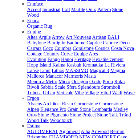
Ennface
Accent
Industrial
Loft
Marble
Onix
Pattern
Stone
Wood
Epoca
Organic Rug
Equipe
Altea
Argile
Arrow
Art Nouveau
Artisan
BALI
Babylone
Bardiglio
Bauhome
Caprice
Caprice Deco
Carrara
Coco
Coimbra
Coralstone
Corsica
Costa Nova
Cottage
Country
Curve
Equipe Ares
Evolution
Fango
Hanoi
Heritage
Hexatile cement
Hopp
Island
Kalma
Kasbah
Kromatika
La Riviera
Lanse
Limit
Lithos
MASSIMO
Magical 3
Magma
Mallorca
Manacor
Marmoris
Masia
Menorca
Metro
Micro
Octagon
Oxide
Porto
Raku
Rivoli
Sabbia
Scale
Sfera
Splendours
Stromboli
Tribeca
Urban
Verticale
Vibe
Village
Vitral
Wadi
Wave
Ergon
Abacus
Architect Resin
Cornerstone
Cornerstone
Alpen
Elegance Pro
Grain Stone
Lombarda
Medley
Oros Stone
Pigmento
Stone Project
Stone Talk
Tr3nd
Wood Talk
Woodtouch
Estima
AGLOMERAT
Aglomerat
Alba
Artwood
Bernini
Brigantina
CHAMBORD NEW
COMFORT
Cave