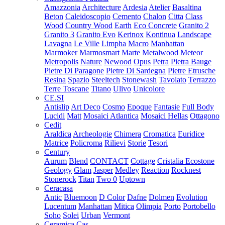
Amazzonia
Architecture
Ardesia
Atelier
Basaltina
Beton
Caleidoscopio
Cemento
Chalon
Citta
Class
Wood
Country Wood
Earth
Eco Concrete
Granito 2
Granito 3
Granito Evo
Kerinox
Kontinua
Landscape
Lavagna
Le Ville
Limpha
Macro
Manhattan
Marmoker
Marmosmart
Marte
Metalwood
Meteor
Metropolis
Nature
Newood
Opus
Petra
Pietra Bauge
Pietre Di Paragone
Pietre Di Sardegna
Pietre Etrusche
Resina
Spazio
Steeltech
Stonewash
Tavolato
Terrazzo
Terre Toscane
Titano
Ulivo
Unicolore
CE.SI
Antislip
Art Deco
Cosmo
Epoque
Fantasie
Full Body
Lucidi
Matt
Mosaici Atlantica
Mosaici Hellas
Ottagono
Cedit
Araldica
Archeologie
Chimera
Cromatica
Euridice
Matrice
Policroma
Rilievi
Storie
Tesori
Century
Aurum
Blend
CONTACT
Cottage
Cristalia
Ecostone
Geology
Glam
Jasper
Medley
Reaction
Rocknest
Stonerock
Titan
Two 0
Uptown
Ceracasa
Antic
Bluemoon
D Color
Dafne
Dolmen
Evolution
Lucentum
Manhattan
Mitica
Olimpia
Porto
Portobello
Soho
Solei
Urban
Vermont
Ceramica Cas