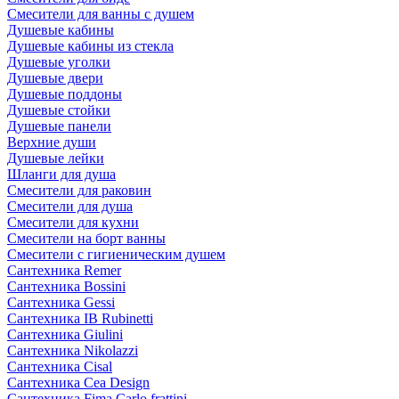
Смесители для ванны с душем
Душевые кабины
Душевые кабины из стекла
Душевые уголки
Душевые двери
Душевые поддоны
Душевые стойки
Душевые панели
Верхние души
Душевые лейки
Шланги для душа
Смесители для раковин
Смесители для душа
Смесители для кухни
Смесители на борт ванны
Смесители с гигиеническим душем
Сантехника Remer
Сантехника Bossini
Сантехника Gessi
Сантехника IB Rubinetti
Сантехника Giulini
Сантехника Nikolazzi
Сантехника Cisal
Сантехника Cea Design
Сантехника Fima Carlo frattini