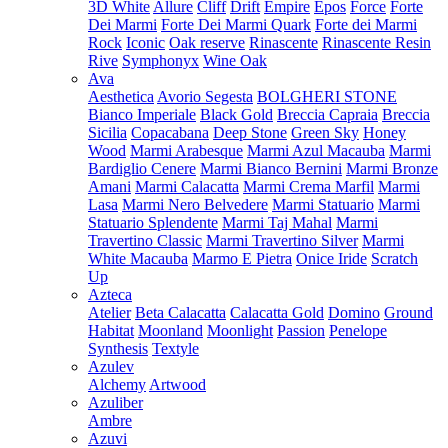
3D White
Allure
Cliff
Drift
Empire
Epos
Force
Forte
Dei Marmi
Forte Dei Marmi Quark
Forte dei Marmi
Rock
Iconic
Oak reserve
Rinascente
Rinascente Resin
Rive
Symphonyx
Wine Oak
Ava
Aesthetica
Avorio Segesta
BOLGHERI STONE
Bianco Imperiale
Black Gold
Breccia Capraia
Breccia
Sicilia
Copacabana
Deep Stone
Green Sky
Honey
Wood
Marmi Arabesque
Marmi Azul Macauba
Marmi
Bardiglio Cenere
Marmi Bianco Bernini
Marmi Bronze
Amani
Marmi Calacatta
Marmi Crema Marfil
Marmi
Lasa
Marmi Nero Belvedere
Marmi Statuario
Marmi
Statuario Splendente
Marmi Taj Mahal
Marmi
Travertino Classic
Marmi Travertino Silver
Marmi
White Macauba
Marmo E Pietra
Onice Iride
Scratch
Up
Azteca
Atelier
Beta Calacatta
Calacatta Gold
Domino
Ground
Habitat
Moonland
Moonlight
Passion
Penelope
Synthesis
Textyle
Azulev
Alchemy
Artwood
Azuliber
Ambre
Azuvi