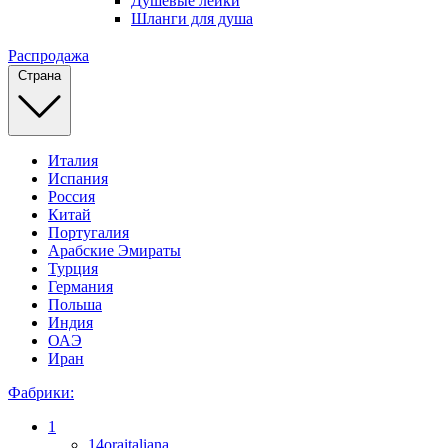
Душевые лейки
Шланги для душа
Распродажа
Страна
Италия
Испания
Россия
Китай
Португалия
Арабские Эмираты
Турция
Германия
Польша
Индия
ОАЭ
Иран
Фабрики:
1
14oraitaliana