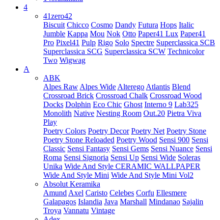
4
41zero42
Biscuit
Chicco
Cosmo
Dandy
Futura
Hops
Italic
Jumble
Kappa
Mou
Nok
Otto
Paper41 Lux
Paper41
Pro
Pixel41
Pulp
Rigo
Solo
Spectre
Superclassica SCB
Superclassica SCG
Superclassica SCW
Technicolor
Two
Wigwag
A
ABK
Alpes Raw
Alpes Wide
Alterego
Atlantis
Blend
Crossroad Brick
Crossroad Chalk
Crossroad Wood
Docks
Dolphin
Eco Chic
Ghost
Interno 9
Lab325
Monolith
Native
Nesting Room
Out.20
Pietra Viva
Play
Poetry Colors
Poetry Decor
Poetry Net
Poetry Stone
Poetry Stone Reloaded
Poetry Wood
Sensi 900
Sensi
Classic
Sensi Fantasy
Sensi Gems
Sensi Nuance
Sensi
Roma
Sensi Signoria
Sensi Up
Sensi Wide
Soleras
Unika
Wide And Style CERAMIC WALLPAPER
Wide And Style Mini
Wide And Style Mini Vol2
Absolut Keramika
Amund
Axel
Caristo
Celebes
Corfu
Ellesmere
Galapagos
Islandia
Java
Marshall
Mindanao
Sajalin
Troya
Vannatu
Vintage
Adex