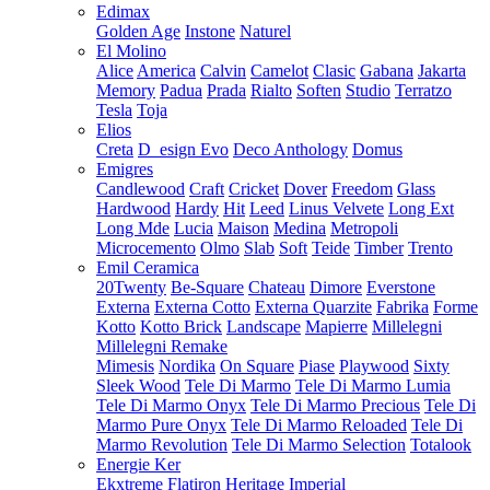
Edimax
Golden Age
Instone
Naturel
El Molino
Alice
America
Calvin
Camelot
Clasic
Gabana
Jakarta
Memory
Padua
Prada
Rialto
Soften
Studio
Terratzo
Tesla
Toja
Elios
Creta
D_esign Evo
Deco Anthology
Domus
Emigres
Candlewood
Craft
Cricket
Dover
Freedom
Glass
Hardwood
Hardy
Hit
Leed
Linus Velvete
Long Ext
Long Mde
Lucia
Maison
Medina
Metropoli
Microcemento
Olmo
Slab
Soft
Teide
Timber
Trento
Emil Ceramica
20Twenty
Be-Square
Chateau
Dimore
Everstone
Externa
Externa Cotto
Externa Quarzite
Fabrika
Forme
Kotto
Kotto Brick
Landscape
Mapierre
Millelegni
Millelegni Remake
Mimesis
Nordika
On Square
Piase
Playwood
Sixty
Sleek Wood
Tele Di Marmo
Tele Di Marmo Lumia
Tele Di Marmo Onyx
Tele Di Marmo Precious
Tele Di
Marmo Pure Onyx
Tele Di Marmo Reloaded
Tele Di
Marmo Revolution
Tele Di Marmo Selection
Totalook
Energie Ker
Ekxtreme
Flatiron
Heritage
Imperial