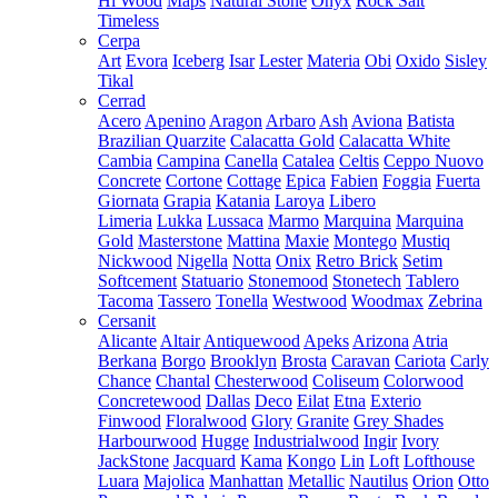
Hi Wood
Maps
Natural Stone
Onyx
Rock Salt
Timeless
Cerpa
Art
Evora
Iceberg
Isar
Lester
Materia
Obi
Oxido
Sisley
Tikal
Cerrad
Acero
Apenino
Aragon
Arbaro
Ash
Aviona
Batista
Brazilian Quarzite
Calacatta Gold
Calacatta White
Cambia
Campina
Canella
Catalea
Celtis
Ceppo Nuovo
Concrete
Cortone
Cottage
Epica
Fabien
Foggia
Fuerta
Giornata
Grapia
Katania
Laroya
Libero
Limeria
Lukka
Lussaca
Marmo
Marquina
Marquina
Gold
Masterstone
Mattina
Maxie
Montego
Mustiq
Nickwood
Nigella
Notta
Onix
Retro Brick
Setim
Softcement
Statuario
Stonemood
Stonetech
Tablero
Tacoma
Tassero
Tonella
Westwood
Woodmax
Zebrina
Cersanit
Alicante
Altair
Antiquewood
Apeks
Arizona
Atria
Berkana
Borgo
Brooklyn
Brosta
Caravan
Cariota
Carly
Chance
Chantal
Chesterwood
Coliseum
Colorwood
Concretewood
Dallas
Deco
Eilat
Etna
Exterio
Finwood
Floralwood
Glory
Granite
Grey Shades
Harbourwood
Hugge
Industrialwood
Ingir
Ivory
JackStone
Jacquard
Kama
Kongo
Lin
Loft
Lofthouse
Luara
Majolica
Manhattan
Metallic
Nautilus
Orion
Otto