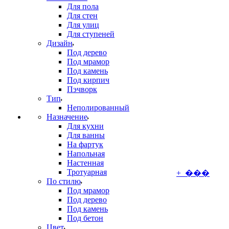
Для пола
Для стен
Для улиц
Для ступеней
Дизайн
Под дерево
Под мрамор
Под камень
Под кирпич
Пэчворк
Тип
Неполированный
Назначение
Для кухни
Для ванны
На фартук
Напольная
Настенная
Тротуарная
+ ���
По стилю
Под мрамор
Под дерево
Под камень
Под бетон
Цвет