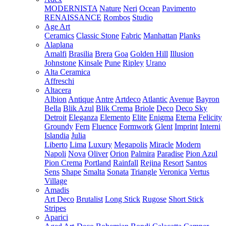
MODERNISTA
Nature
Neri
Ocean
Pavimento
RENAISSANCE
Rombos
Studio
Age Art
Ceramics
Classic Stone
Fabric
Manhattan
Planks
Alaplana
Amalfi
Brasilia
Brera
Goa
Golden Hill
Illusion
Johnstone
Kinsale
Pune
Ripley
Urano
Alta Ceramica
Affreschi
Altacera
Albion
Antique
Antre
Artdeco
Atlantic
Avenue
Bayron
Bella
Blik Azul
Blik Crema
Briole
Deco
Deco Sky
Detroit
Eleganza
Elemento
Elite
Enigma
Eterna
Felicity
Groundy
Fern
Fluence
Formwork
Glent
Imprint
Interni
Islandia
Julia
Liberto
Lima
Luxury
Megapolis
Miracle
Modern
Napoli
Nova
Oliver
Orion
Palmira
Paradise
Pion Azul
Pion Crema
Portland
Rainfall
Rejina
Resort
Santos
Sens
Shape
Smalta
Sonata
Triangle
Veronica
Vertus
Village
Amadis
Art Deco
Brutalist
Long Stick
Rugose
Short Stick
Stripes
Aparici