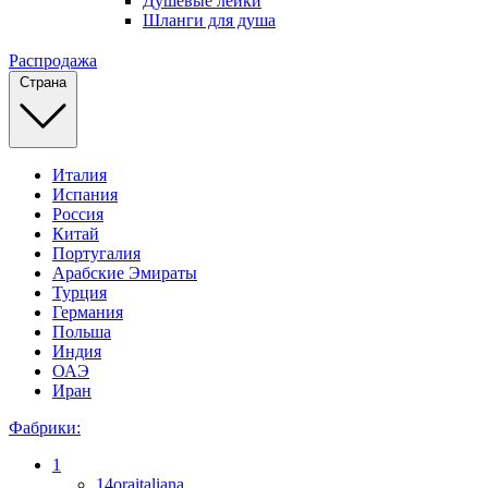
Душевые лейки
Шланги для душа
Распродажа
Страна
Италия
Испания
Россия
Китай
Португалия
Арабские Эмираты
Турция
Германия
Польша
Индия
ОАЭ
Иран
Фабрики:
1
14oraitaliana