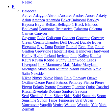
Neeko
B
Baldocer
Active
Adaggio
Akrom
Ancares
Andrea
Anore
Arkety
Arlon
Athenea
Atlantida
Baker
Balmoral
Barkley
Bayona
Bayur
Belfast
Bellagio-1
Black
Blancos
Boulevard
Boutonne
Brunswich
Calacatta
Calcutta
Canvas
Canyon
Cayenne
Code
Coliseum
Concept
Concrete
Coverty
Cream
Cream Chamber
Delf
Detroit
Ducale
Edges
Eleganza
Elyt
Enna
Epping
Eternal
Even
Fox
Grace
Grafton
Greystone
Habitat
Hakea
Hannover
Hardwood
Hedby
Hydra
Iceland
Invictus
June
Kaliva
Kamba
Kauri
Kavala
Kotibe
Kunny
Larchwood
Leeds
Liverpool
Lux Marmorea
Maia
Maine
Maryland
Michigan
Milos
Mon
Muretto
Naoki
Navora
Neve
Satin
Nexside
Nikea
Nimes
Niove
Noah
Ohio
Oneway
Otawa
Oxiline
Ozone
Parsel
Patmos
Pembrey
Pienza
Pierre
Piggot
Polaris
Portoro
Prospect
Quarzite
Quios
Raschel
Riscal
Riverdale
Rodano
Sanford
Savona
Seul
Shetland
Shira
Silver
Sitka
Solid
Statuario
Storm
Sunshine
Sutton
Tasos
Tennessee
Ural
Urban
Vancouver
Vanglih
Venice
Wacom
Wooden
Yale
York
Zermatt