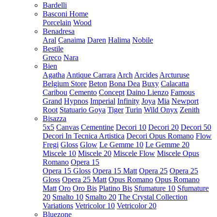
Bardelli
Basconi Home
Porcelain
Wood
Benadresa
Aral
Canaima
Daren
Halima
Nobile
Bestile
Greco
Nara
Bien
Agatha
Antique Carrara
Arch
Arcides
Arcturuse
Belgium Store
Beton
Bona Dea
Buxy
Calacatta
Caribou
Cemento
Concept
Daino Lienzo
Famous
Grand
Hypnos
Imperial
Infinity
Joya
Mia
Newport
Root
Statuario Goya
Tiger
Turin
Wild Onyx
Zenith
Bisazza
5x5
Canvas
Cementine
Decori 10
Decori 20
Decori 50
Decori In Tecnica Artistica
Decori Opus Romano
Flow
Fregi
Gloss
Glow
Le Gemme 10
Le Gemme 20
Miscele 10
Miscele 20
Miscele Flow
Miscele Opus
Romano
Opera 15
Opera 15 Gloss
Opera 15 Matt
Opera 25
Opera 25
Gloss
Opera 25 Matt
Opus Romano
Opus Romano
Matt
Oro
Oro Bis
Platino Bis
Sfumature 10
Sfumature
20
Smalto 10
Smalto 20
The Crystal Collection
Variations
Vetricolor 10
Vetricolor 20
Bluezone