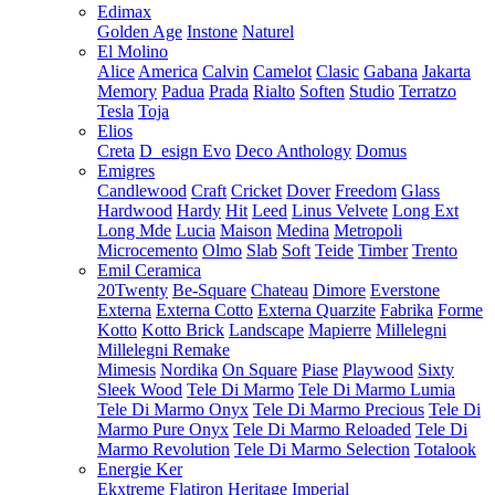
Edimax
Golden Age
Instone
Naturel
El Molino
Alice
America
Calvin
Camelot
Clasic
Gabana
Jakarta
Memory
Padua
Prada
Rialto
Soften
Studio
Terratzo
Tesla
Toja
Elios
Creta
D_esign Evo
Deco Anthology
Domus
Emigres
Candlewood
Craft
Cricket
Dover
Freedom
Glass
Hardwood
Hardy
Hit
Leed
Linus Velvete
Long Ext
Long Mde
Lucia
Maison
Medina
Metropoli
Microcemento
Olmo
Slab
Soft
Teide
Timber
Trento
Emil Ceramica
20Twenty
Be-Square
Chateau
Dimore
Everstone
Externa
Externa Cotto
Externa Quarzite
Fabrika
Forme
Kotto
Kotto Brick
Landscape
Mapierre
Millelegni
Millelegni Remake
Mimesis
Nordika
On Square
Piase
Playwood
Sixty
Sleek Wood
Tele Di Marmo
Tele Di Marmo Lumia
Tele Di Marmo Onyx
Tele Di Marmo Precious
Tele Di
Marmo Pure Onyx
Tele Di Marmo Reloaded
Tele Di
Marmo Revolution
Tele Di Marmo Selection
Totalook
Energie Ker
Ekxtreme
Flatiron
Heritage
Imperial