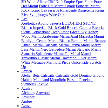
3D White
Allure
Cliff
Drift
Empire
Epos
Force
Forte
Dei Marmi
Forte Dei Marmi Quark
Forte dei Marmi
Rock
Iconic
Oak reserve
Rinascente
Rinascente Resin
Rive
Symphonyx
Wine Oak
Ava
Aesthetica
Avorio Segesta
BOLGHERI STONE
Bianco Imperiale
Black Gold
Breccia Capraia
Breccia
Sicilia
Copacabana
Deep Stone
Green Sky
Honey
Wood
Marmi Arabesque
Marmi Azul Macauba
Marmi
Bardiglio Cenere
Marmi Bianco Bernini
Marmi Bronze
Amani
Marmi Calacatta
Marmi Crema Marfil
Marmi
Lasa
Marmi Nero Belvedere
Marmi Statuario
Marmi
Statuario Splendente
Marmi Taj Mahal
Marmi
Travertino Classic
Marmi Travertino Silver
Marmi
White Macauba
Marmo E Pietra
Onice Iride
Scratch
Up
Azteca
Atelier
Beta Calacatta
Calacatta Gold
Domino
Ground
Habitat
Moonland
Moonlight
Passion
Penelope
Synthesis
Textyle
Azulev
Alchemy
Artwood
Azuliber
Ambre
Azuvi