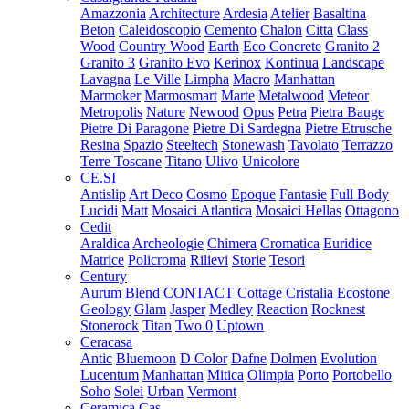
Amazzonia
Architecture
Ardesia
Atelier
Basaltina
Beton
Caleidoscopio
Cemento
Chalon
Citta
Class
Wood
Country Wood
Earth
Eco Concrete
Granito 2
Granito 3
Granito Evo
Kerinox
Kontinua
Landscape
Lavagna
Le Ville
Limpha
Macro
Manhattan
Marmoker
Marmosmart
Marte
Metalwood
Meteor
Metropolis
Nature
Newood
Opus
Petra
Pietra Bauge
Pietre Di Paragone
Pietre Di Sardegna
Pietre Etrusche
Resina
Spazio
Steeltech
Stonewash
Tavolato
Terrazzo
Terre Toscane
Titano
Ulivo
Unicolore
CE.SI
Antislip
Art Deco
Cosmo
Epoque
Fantasie
Full Body
Lucidi
Matt
Mosaici Atlantica
Mosaici Hellas
Ottagono
Cedit
Araldica
Archeologie
Chimera
Cromatica
Euridice
Matrice
Policroma
Rilievi
Storie
Tesori
Century
Aurum
Blend
CONTACT
Cottage
Cristalia
Ecostone
Geology
Glam
Jasper
Medley
Reaction
Rocknest
Stonerock
Titan
Two 0
Uptown
Ceracasa
Antic
Bluemoon
D Color
Dafne
Dolmen
Evolution
Lucentum
Manhattan
Mitica
Olimpia
Porto
Portobello
Soho
Solei
Urban
Vermont
Ceramica Cas