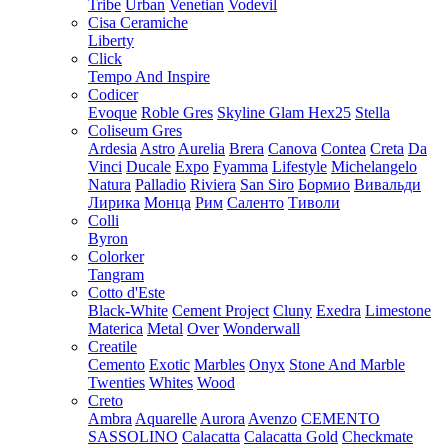
Tribe
Urban
Venetian
Vodevil
Cisa Ceramiche
Liberty
Click
Tempo And Inspire
Codicer
Evoque
Roble Gres
Skyline Glam Hex25
Stella
Coliseum Gres
Ardesia
Astro
Aurelia
Brera
Canova
Contea
Creta
Da
Vinci
Ducale
Expo
Fyamma
Lifestyle
Michelangelo
Natura
Palladio
Riviera
San Siro
Бормио
Вивальди
Лирика
Монца
Рим
Саленто
Тиволи
Colli
Byron
Colorker
Tangram
Cotto d'Este
Black-White
Cement Project
Cluny
Exedra
Limestone
Materica
Metal
Over
Wonderwall
Creatile
Cemento
Exotic
Marbles
Onyx
Stone And Marble
Twenties
Whites
Wood
Creto
Ambra
Aquarelle
Aurora
Avenzo
CEMENTO
SASSOLINO
Calacatta
Calacatta Gold
Checkmate