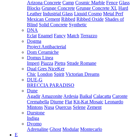
Arizona Concrete
Camp
Cosmic Marble
Fence
Glass
Blocks
Grunge Concrete
Grunge Concrete XL
Hard
Leather
Industrial Glass
Liquid Cosmo
Metal Perf
Mexican Cement
Ribbed
Ribbed Oxide
Shades of
Blind
Solid Concrete
Synthetic
DNA
Eclat
Enamel
Fancy
Match
Terrazzo
Dogma
Project Antibacterial
Dom Ceramiche
Domus Linea
Imperi
Piazza
Pietra
Strade Romane
Dual Gres NiceKer
Chic
London
Spirit
Victorian Dreams
DUE-G
BRECCIA PARADISO
Dune
Agadir
Amazonite
Ardesia
Baikal
Calacatta
Caronte
Cremabella
Diurne
Flat
Kit-Kat Mosaic
Leonardo
Mintons
Nusa
Quercus
Selene
Zement
Durstone
Indiga
Dvomo
Adrenaline
Ghost
Modular
Montecarlo
E