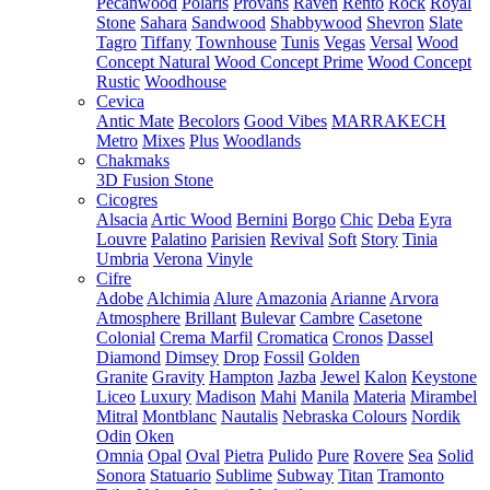
Pecanwood
Polaris
Provans
Raven
Rento
Rock
Royal
Stone
Sahara
Sandwood
Shabbywood
Shevron
Slate
Tagro
Tiffany
Townhouse
Tunis
Vegas
Versal
Wood
Concept Natural
Wood Concept Prime
Wood Concept
Rustic
Woodhouse
Cevica
Antic Mate
Becolors
Good Vibes
MARRAKECH
Metro
Mixes
Plus
Woodlands
Chakmaks
3D Fusion Stone
Cicogres
Alsacia
Artic Wood
Bernini
Borgo
Chic
Deba
Eyra
Louvre
Palatino
Parisien
Revival
Soft
Story
Tinia
Umbria
Verona
Vinyle
Cifre
Adobe
Alchimia
Alure
Amazonia
Arianne
Arvora
Atmosphere
Brillant
Bulevar
Cambre
Casetone
Colonial
Crema Marfil
Cromatica
Cronos
Dassel
Diamond
Dimsey
Drop
Fossil
Golden
Granite
Gravity
Hampton
Jazba
Jewel
Kalon
Keystone
Liceo
Luxury
Madison
Mahi
Manila
Materia
Mirambel
Mitral
Montblanc
Nautalis
Nebraska Colours
Nordik
Odin
Oken
Omnia
Opal
Oval
Pietra
Pulido
Pure
Rovere
Sea
Solid
Sonora
Statuario
Sublime
Subway
Titan
Tramonto