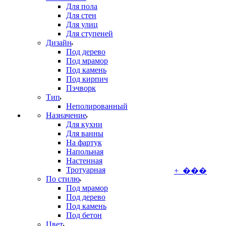
Для пола
Для стен
Для улиц
Для ступеней
Дизайн
Под дерево
Под мрамор
Под камень
Под кирпич
Пэчворк
Тип
Неполированный
Назначение
Для кухни
Для ванны
На фартук
Напольная
Настенная
Тротуарная
+ ���
По стилю
Под мрамор
Под дерево
Под камень
Под бетон
Цвет