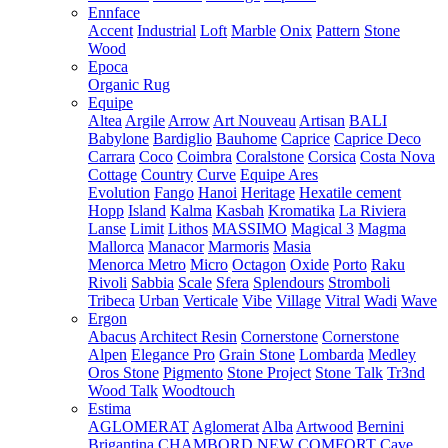
Ennface
Accent
Industrial
Loft
Marble
Onix
Pattern
Stone
Wood
Epoca
Organic Rug
Equipe
Altea
Argile
Arrow
Art Nouveau
Artisan
BALI
Babylone
Bardiglio
Bauhome
Caprice
Caprice Deco
Carrara
Coco
Coimbra
Coralstone
Corsica
Costa Nova
Cottage
Country
Curve
Equipe Ares
Evolution
Fango
Hanoi
Heritage
Hexatile cement
Hopp
Island
Kalma
Kasbah
Kromatika
La Riviera
Lanse
Limit
Lithos
MASSIMO
Magical 3
Magma
Mallorca
Manacor
Marmoris
Masia
Menorca
Metro
Micro
Octagon
Oxide
Porto
Raku
Rivoli
Sabbia
Scale
Sfera
Splendours
Stromboli
Tribeca
Urban
Verticale
Vibe
Village
Vitral
Wadi
Wave
Ergon
Abacus
Architect Resin
Cornerstone
Cornerstone
Alpen
Elegance Pro
Grain Stone
Lombarda
Medley
Oros Stone
Pigmento
Stone Project
Stone Talk
Tr3nd
Wood Talk
Woodtouch
Estima
AGLOMERAT
Aglomerat
Alba
Artwood
Bernini
Brigantina
CHAMBORD NEW
COMFORT
Cave