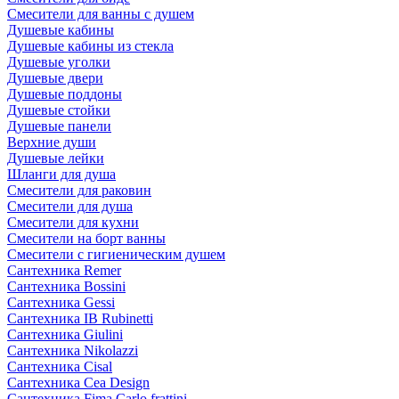
Смесители для ванны с душем
Душевые кабины
Душевые кабины из стекла
Душевые уголки
Душевые двери
Душевые поддоны
Душевые стойки
Душевые панели
Верхние души
Душевые лейки
Шланги для душа
Смесители для раковин
Смесители для душа
Смесители для кухни
Смесители на борт ванны
Смесители с гигиеническим душем
Сантехника Remer
Сантехника Bossini
Сантехника Gessi
Сантехника IB Rubinetti
Сантехника Giulini
Сантехника Nikolazzi
Сантехника Cisal
Сантехника Cea Design
Сантехника Fima Carlo frattini