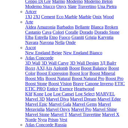
Ceppo Di Gre
Marmo
Moderno
Moderno Beton
Moderno Stucco
Onyx
Slate
Travertino
Una Pietra
Artcer
1Xl
2Xl
Cement
Eco Marble
Marble
Onix
Wood
Arte
Aldea
Amazonia
Barbados
Bellante
Blanca
Broken
Castanio
Cava
Colori
Coralle
Dorado
Dorado Stone
Elba
Estrella
Etno
Fuoco
Graniti
Grigia
Karyntia
Navara
Navona
Nella
Onde
Ascot
New England Beige
New England Bianco
Atlas Concorde
3D Wall
3D Wall Carve
3D Wall Design
3Д Вайт
Волл
AXI
Aix
Aplomb
Boost
Boost Balance
Boost
Color
Boost Expression
Boost Icor
Boost Mineral
Boost Mix
Boost Natural
Boost Natural Pro
Boost Pro
Boost Stone
Boost Vision
Brave
Canone Inverso
ETIC
ETIC PRO
Entice
Exence
Heartwood
Klif
Kone
Log
Log Cansei
Log Select
MARVEL
Marvel 3D
Marvel Diva
Marvel Dream
Marvel Edge
Marvel Epic
Marvel Gala
Marvel Gems
Marvel
Meraviglia
Marvel Onyx
Marvel Pro
Marvel Shine
Marvel Stone
Marvel T
Marvel Travertine
Marvel X
Norde
Nyra
Prism
Vest
Atlas Concorde Russia