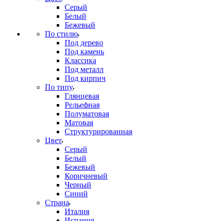
Серый
Белый
Бежевый
По стилю
Под дерево
Под камень
Классика
Под металл
Под кирпич
По типу
Глянцевая
Рельефная
Полуматовая
Матовая
Структурированная
Цвет
Серый
Белый
Бежевый
Коричневый
Черный
Синий
Страна
Италия
Испания