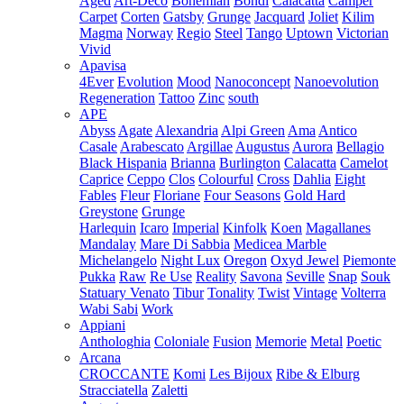
Aged
Art-Deco
Bohemian
Bondi
Calacatta
Camper
Carpet
Corten
Gatsby
Grunge
Jacquard
Joliet
Kilim
Magma
Norway
Regio
Steel
Tango
Uptown
Victorian
Vivid
Apavisa
4Ever
Evolution
Mood
Nanoconcept
Nanoevolution
Regeneration
Tattoo
Zinc
south
APE
Abyss
Agate
Alexandria
Alpi Green
Ama
Antico
Casale
Arabescato
Argillae
Augustus
Aurora
Bellagio
Black Hispania
Brianna
Burlington
Calacatta
Camelot
Caprice
Ceppo
Clos
Colourful
Cross
Dahlia
Eight
Fables
Fleur
Floriane
Four Seasons
Gold Hard
Greystone
Grunge
Harlequin
Icaro
Imperial
Kinfolk
Koen
Magallanes
Mandalay
Mare Di Sabbia
Medicea Marble
Michelangelo
Night Lux
Oregon
Oxyd Jewel
Piemonte
Pukka
Raw
Re Use
Reality
Savona
Seville
Snap
Souk
Statuary Venato
Tibur
Tonality
Twist
Vintage
Volterra
Wabi Sabi
Work
Appiani
Anthologhia
Coloniale
Fusion
Memorie
Metal
Poetic
Arcana
CROCCANTE
Komi
Les Bijoux
Ribe & Elburg
Stracciatella
Zaletti