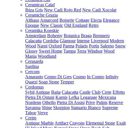
Ceramicas Calaf
Ibiza Gris
New Cadi Rojo Red
New Cadi Xocolat
Ceramiche Grazia
Althaus
Amarcord
Boiserie
Cottage
Electa
Elegance
Epoque
New Classic
Old England
Retro
Ceramika Konskie
Amsterdam
Bohemy
Botanica
Braga
Brennero
Calacatta
Cordoba
Glamour
Intense
Liverpool
Modern
Wood
Narni
Oxford
Parma
Polaris
Portis
Salerno
Snow
Glossy
Sweet Home
Tampa
Terra
Windsor
Wood
Mania
Woodland
Cerasarda
Sardina
Cercom
Amaranto
Ceppo Di Gres
Cosmo
In Contro
Infinity
Quarzi
Soap Stone
Temper
Cerdomus
Sybil
Antique
Baita
Calacatta
Castle
Club
Crete
Effetto
Pietra Di Ostuni
Karnis
Lefka
Legarage
Mexicana
Nordenn
Othello
Pietra Di Assisi
Prive
Pulpis
Reserve
Savanna
Shine
Skorpion
Statuario Bianco
Supreme
Tahoe
Verve
Cerim
Antique Marble
Artifact
Crayons
Elemental Stone
Exalt