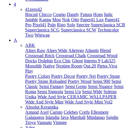
4
41zero42
Biscuit
Chicco
Cosmo
Dandy
Futura
Hops
Italic
Jumble
Kappa
Mou
Nok
Otto
Paper41 Lux
Paper41
Pro
Pixel41
Pulp
Rigo
Solo
Spectre
Superclassica SCB
Superclassica SCG
Superclassica SCW
Technicolor
Two
Wigwag
A
ABK
Alpes Raw
Alpes Wide
Alterego
Atlantis
Blend
Crossroad Brick
Crossroad Chalk
Crossroad Wood
Docks
Dolphin
Eco Chic
Ghost
Interno 9
Lab325
Monolith
Native
Nesting Room
Out.20
Pietra Viva
Play
Poetry Colors
Poetry Decor
Poetry Net
Poetry Stone
Poetry Stone Reloaded
Poetry Wood
Sensi 900
Sensi
Classic
Sensi Fantasy
Sensi Gems
Sensi Nuance
Sensi
Roma
Sensi Signoria
Sensi Up
Sensi Wide
Soleras
Unika
Wide And Style CERAMIC WALLPAPER
Wide And Style Mini
Wide And Style Mini Vol2
Absolut Keramika
Amund
Axel
Caristo
Celebes
Corfu
Ellesmere
Galapagos
Islandia
Java
Marshall
Mindanao
Sajalin
Troya
Vannatu
Vintage
Adex