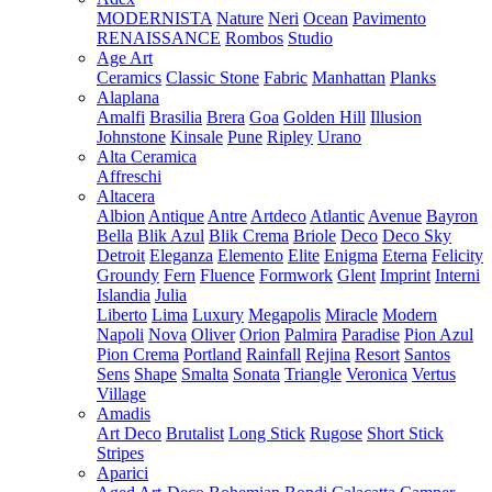
MODERNISTA
Nature
Neri
Ocean
Pavimento
RENAISSANCE
Rombos
Studio
Age Art
Ceramics
Classic Stone
Fabric
Manhattan
Planks
Alaplana
Amalfi
Brasilia
Brera
Goa
Golden Hill
Illusion
Johnstone
Kinsale
Pune
Ripley
Urano
Alta Ceramica
Affreschi
Altacera
Albion
Antique
Antre
Artdeco
Atlantic
Avenue
Bayron
Bella
Blik Azul
Blik Crema
Briole
Deco
Deco Sky
Detroit
Eleganza
Elemento
Elite
Enigma
Eterna
Felicity
Groundy
Fern
Fluence
Formwork
Glent
Imprint
Interni
Islandia
Julia
Liberto
Lima
Luxury
Megapolis
Miracle
Modern
Napoli
Nova
Oliver
Orion
Palmira
Paradise
Pion Azul
Pion Crema
Portland
Rainfall
Rejina
Resort
Santos
Sens
Shape
Smalta
Sonata
Triangle
Veronica
Vertus
Village
Amadis
Art Deco
Brutalist
Long Stick
Rugose
Short Stick
Stripes
Aparici