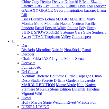
Chloe
Cray
Deniza
Denver
Dolomiti
Effetto
Ekzotic
Estetika Dark
Eva
FOREST
Flamel
Flora
Foil
Forever
GALAXY
GRACE
Gevorg
Inspiration
Lazzaro
Liana
Lili
Lines
Lorenzo
Lotani
MAGIC
MALIBU
Misty
Monica
Mono
Mountain
Naomi
Neutron
Pacific
Pandora
Pastel
Persian White
Poluna
Poly
Purity
SHINE
SNOWSTORM
Statuario Cara
Style
Sunheart
Sweet
TITAN
Tropicano
Valley
Соль-перец
D
Dar
Biselado
Microline
Nairobi
Noa-Sticks
Rural
Decocer
Chalet
Fabia
JAZZ
Liguria
Monte
Siena
Decovita
Full Lappato
Del Conca
Alchimia
Bioterre
Boutique
Burma
Carpegna
Climb
Deco Studio
Foreste D Italia
Gardena
Lavaredo
MARBLE EDITION
Monte Verde
Nabi
Native
Premiere
St Regis
Stone Edition Dinamik
Timeline
Vignoni
Wild
Diesel
Hoily Marble
Stage
Welding Rivest
Wrinkle Foil
DIESEL LIVING