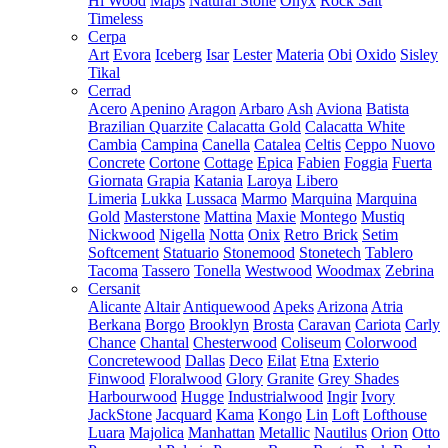
Hi Wood
Maps
Natural Stone
Onyx
Rock Salt
Timeless
Cerpa
Art
Evora
Iceberg
Isar
Lester
Materia
Obi
Oxido
Sisley
Tikal
Cerrad
Acero
Apenino
Aragon
Arbaro
Ash
Aviona
Batista
Brazilian Quarzite
Calacatta Gold
Calacatta White
Cambia
Campina
Canella
Catalea
Celtis
Ceppo Nuovo
Concrete
Cortone
Cottage
Epica
Fabien
Foggia
Fuerta
Giornata
Grapia
Katania
Laroya
Libero
Limeria
Lukka
Lussaca
Marmo
Marquina
Marquina
Gold
Masterstone
Mattina
Maxie
Montego
Mustiq
Nickwood
Nigella
Notta
Onix
Retro Brick
Setim
Softcement
Statuario
Stonemood
Stonetech
Tablero
Tacoma
Tassero
Tonella
Westwood
Woodmax
Zebrina
Cersanit
Alicante
Altair
Antiquewood
Apeks
Arizona
Atria
Berkana
Borgo
Brooklyn
Brosta
Caravan
Cariota
Carly
Chance
Chantal
Chesterwood
Coliseum
Colorwood
Concretewood
Dallas
Deco
Eilat
Etna
Exterio
Finwood
Floralwood
Glory
Granite
Grey Shades
Harbourwood
Hugge
Industrialwood
Ingir
Ivory
JackStone
Jacquard
Kama
Kongo
Lin
Loft
Lofthouse
Luara
Majolica
Manhattan
Metallic
Nautilus
Orion
Otto