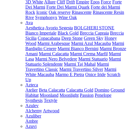
3D White
Allure
Cliff
Drift
Empire
Epos
Force
Forte
Dei Marmi
Forte Dei Marmi Quark
Forte dei Marmi
Rock
Iconic
Oak reserve
Rinascente
Rinascente Resin
Rive
Symphonyx
Wine Oak
Ava
Aesthetica
Avorio Segesta
BOLGHERI STONE
Bianco Imperiale
Black Gold
Breccia Capraia
Breccia
Sicilia
Copacabana
Deep Stone
Green Sky
Honey
Wood
Marmi Arabesque
Marmi Azul Macauba
Marmi
Bardiglio Cenere
Marmi Bianco Bernini
Marmi Bronze
Amani
Marmi Calacatta
Marmi Crema Marfil
Marmi
Lasa
Marmi Nero Belvedere
Marmi Statuario
Marmi
Statuario Splendente
Marmi Taj Mahal
Marmi
Travertino Classic
Marmi Travertino Silver
Marmi
White Macauba
Marmo E Pietra
Onice Iride
Scratch
Up
Azteca
Atelier
Beta Calacatta
Calacatta Gold
Domino
Ground
Habitat
Moonland
Moonlight
Passion
Penelope
Synthesis
Textyle
Azulev
Alchemy
Artwood
Azuliber
Ambre
Azuvi