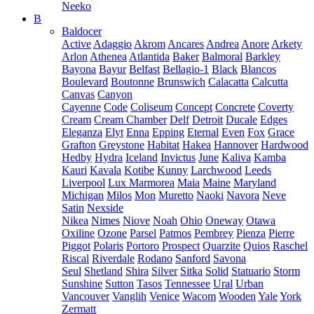
Neeko
B
Baldocer
Active
Adaggio
Akrom
Ancares
Andrea
Anore
Arkety
Arlon
Athenea
Atlantida
Baker
Balmoral
Barkley
Bayona
Bayur
Belfast
Bellagio-1
Black
Blancos
Boulevard
Boutonne
Brunswich
Calacatta
Calcutta
Canvas
Canyon
Cayenne
Code
Coliseum
Concept
Concrete
Coverty
Cream
Cream Chamber
Delf
Detroit
Ducale
Edges
Eleganza
Elyt
Enna
Epping
Eternal
Even
Fox
Grace
Grafton
Greystone
Habitat
Hakea
Hannover
Hardwood
Hedby
Hydra
Iceland
Invictus
June
Kaliva
Kamba
Kauri
Kavala
Kotibe
Kunny
Larchwood
Leeds
Liverpool
Lux Marmorea
Maia
Maine
Maryland
Michigan
Milos
Mon
Muretto
Naoki
Navora
Neve
Satin
Nexside
Nikea
Nimes
Niove
Noah
Ohio
Oneway
Otawa
Oxiline
Ozone
Parsel
Patmos
Pembrey
Pienza
Pierre
Piggot
Polaris
Portoro
Prospect
Quarzite
Quios
Raschel
Riscal
Riverdale
Rodano
Sanford
Savona
Seul
Shetland
Shira
Silver
Sitka
Solid
Statuario
Storm
Sunshine
Sutton
Tasos
Tennessee
Ural
Urban
Vancouver
Vanglih
Venice
Wacom
Wooden
Yale
York
Zermatt