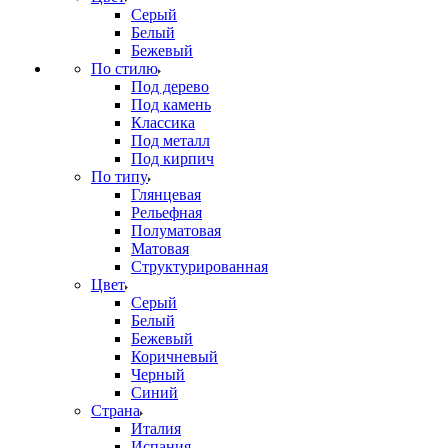
Серый
Белый
Бежевый
По стилю
Под дерево
Под камень
Классика
Под металл
Под кирпич
По типу
Глянцевая
Рельефная
Полуматовая
Матовая
Структурированная
Цвет
Серый
Белый
Бежевый
Коричневый
Черный
Синий
Страна
Италия
Испания