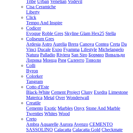
Tribe
Urban
Venetian
Vodevil
Cisa Ceramiche
Liberty
Click
Tempo And Inspire
Codicer
Evoque
Roble Gres
Skyline Glam Hex25
Stella
Coliseum Gres
Ardesia
Astro
Aurelia
Brera
Canova
Contea
Creta
Da
Vinci
Ducale
Expo
Fyamma
Lifestyle
Michelangelo
Natura
Palladio
Riviera
San Siro
Бормио
Вивальди
Лирика
Монца
Рим
Саленто
Тиволи
Colli
Byron
Colorker
Tangram
Cotto d'Este
Black-White
Cement Project
Cluny
Exedra
Limestone
Materica
Metal
Over
Wonderwall
Creatile
Cemento
Exotic
Marbles
Onyx
Stone And Marble
Twenties
Whites
Wood
Creto
Ambra
Aquarelle
Aurora
Avenzo
CEMENTO
SASSOLINO
Calacatta
Calacatta Gold
Checkmate