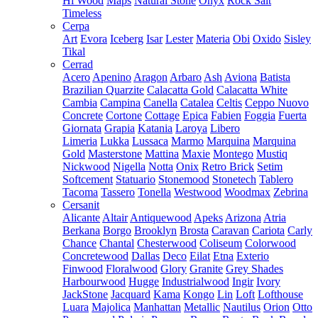
Hi Wood
Maps
Natural Stone
Onyx
Rock Salt
Timeless
Cerpa
Art
Evora
Iceberg
Isar
Lester
Materia
Obi
Oxido
Sisley
Tikal
Cerrad
Acero
Apenino
Aragon
Arbaro
Ash
Aviona
Batista
Brazilian Quarzite
Calacatta Gold
Calacatta White
Cambia
Campina
Canella
Catalea
Celtis
Ceppo Nuovo
Concrete
Cortone
Cottage
Epica
Fabien
Foggia
Fuerta
Giornata
Grapia
Katania
Laroya
Libero
Limeria
Lukka
Lussaca
Marmo
Marquina
Marquina
Gold
Masterstone
Mattina
Maxie
Montego
Mustiq
Nickwood
Nigella
Notta
Onix
Retro Brick
Setim
Softcement
Statuario
Stonemood
Stonetech
Tablero
Tacoma
Tassero
Tonella
Westwood
Woodmax
Zebrina
Cersanit
Alicante
Altair
Antiquewood
Apeks
Arizona
Atria
Berkana
Borgo
Brooklyn
Brosta
Caravan
Cariota
Carly
Chance
Chantal
Chesterwood
Coliseum
Colorwood
Concretewood
Dallas
Deco
Eilat
Etna
Exterio
Finwood
Floralwood
Glory
Granite
Grey Shades
Harbourwood
Hugge
Industrialwood
Ingir
Ivory
JackStone
Jacquard
Kama
Kongo
Lin
Loft
Lofthouse
Luara
Majolica
Manhattan
Metallic
Nautilus
Orion
Otto