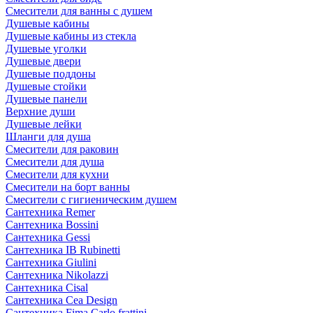
Смесители для ванны с душем
Душевые кабины
Душевые кабины из стекла
Душевые уголки
Душевые двери
Душевые поддоны
Душевые стойки
Душевые панели
Верхние души
Душевые лейки
Шланги для душа
Смесители для раковин
Смесители для душа
Смесители для кухни
Смесители на борт ванны
Смесители с гигиеническим душем
Сантехника Remer
Сантехника Bossini
Сантехника Gessi
Сантехника IB Rubinetti
Сантехника Giulini
Сантехника Nikolazzi
Сантехника Cisal
Сантехника Cea Design
Сантехника Fima Carlo frattini