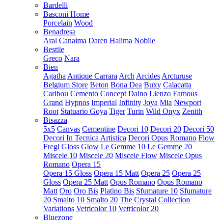
Bardelli
Basconi Home
Porcelain
Wood
Benadresa
Aral
Canaima
Daren
Halima
Nobile
Bestile
Greco
Nara
Bien
Agatha
Antique Carrara
Arch
Arcides
Arcturuse
Belgium Store
Beton
Bona Dea
Buxy
Calacatta
Caribou
Cemento
Concept
Daino Lienzo
Famous
Grand
Hypnos
Imperial
Infinity
Joya
Mia
Newport
Root
Statuario Goya
Tiger
Turin
Wild Onyx
Zenith
Bisazza
5x5
Canvas
Cementine
Decori 10
Decori 20
Decori 50
Decori In Tecnica Artistica
Decori Opus Romano
Flow
Fregi
Gloss
Glow
Le Gemme 10
Le Gemme 20
Miscele 10
Miscele 20
Miscele Flow
Miscele Opus
Romano
Opera 15
Opera 15 Gloss
Opera 15 Matt
Opera 25
Opera 25
Gloss
Opera 25 Matt
Opus Romano
Opus Romano
Matt
Oro
Oro Bis
Platino Bis
Sfumature 10
Sfumature
20
Smalto 10
Smalto 20
The Crystal Collection
Variations
Vetricolor 10
Vetricolor 20
Bluezone