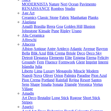
MODERNISTA
Nature
Neri
Ocean
Pavimento
RENAISSANCE
Rombos
Studio
Age Art
Ceramics
Classic Stone
Fabric
Manhattan
Planks
Alaplana
Amalfi
Brasilia
Brera
Goa
Golden Hill
Illusion
Johnstone
Kinsale
Pune
Ripley
Urano
Alta Ceramica
Affreschi
Altacera
Albion
Antique
Antre
Artdeco
Atlantic
Avenue
Bayron
Bella
Blik Azul
Blik Crema
Briole
Deco
Deco Sky
Detroit
Eleganza
Elemento
Elite
Enigma
Eterna
Felicity
Groundy
Fern
Fluence
Formwork
Glent
Imprint
Interni
Islandia
Julia
Liberto
Lima
Luxury
Megapolis
Miracle
Modern
Napoli
Nova
Oliver
Orion
Palmira
Paradise
Pion Azul
Pion Crema
Portland
Rainfall
Rejina
Resort
Santos
Sens
Shape
Smalta
Sonata
Triangle
Veronica
Vertus
Village
Amadis
Art Deco
Brutalist
Long Stick
Rugose
Short Stick
Stripes
Aparici