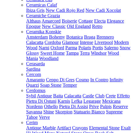
Ceramicas Calaf
Ibiza Gris
New Cadi Rojo Red
New Cadi Xocolat
Ceramiche Grazia
Althaus
Amarcord
Boiserie
Cottage
Electa
Elegance
Epoque
New Classic
Old England
Retro
Ceramika Konskie
Amsterdam
Bohemy
Botanica
Braga
Brennero
Calacatta
Cordoba
Glamour
Intense
Liverpool
Modern
Wood
Narni
Oxford
Parma
Polaris
Portis
Salerno
Snow
Glossy
Sweet Home
Tampa
Terra
Windsor
Wood
Mania
Woodland
Cerasarda
Sardina
Cercom
Amaranto
Ceppo Di Gres
Cosmo
In Contro
Infinity
Quarzi
Soap Stone
Temper
Cerdomus
Sybil
Antique
Baita
Calacatta
Castle
Club
Crete
Effetto
Pietra Di Ostuni
Karnis
Lefka
Legarage
Mexicana
Nordenn
Othello
Pietra Di Assisi
Prive
Pulpis
Reserve
Savanna
Shine
Skorpion
Statuario Bianco
Supreme
Tahoe
Verve
Cerim
Antique Marble
Artifact
Crayons
Elemental Stone
Exalt