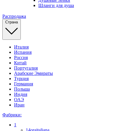
Душевые лейки
Шланги для душа
Распродажа
Страна
Италия
Испания
Россия
Китай
Португалия
Арабские Эмираты
Турция
Германия
Польша
Индия
ОАЭ
Иран
Фабрики:
1
14oraitaliana