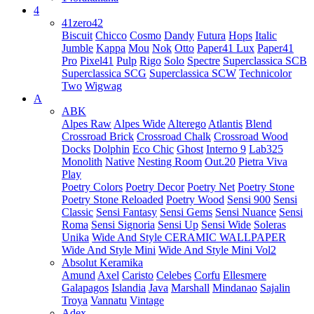
4
41zero42
Biscuit
Chicco
Cosmo
Dandy
Futura
Hops
Italic
Jumble
Kappa
Mou
Nok
Otto
Paper41 Lux
Paper41
Pro
Pixel41
Pulp
Rigo
Solo
Spectre
Superclassica SCB
Superclassica SCG
Superclassica SCW
Technicolor
Two
Wigwag
A
ABK
Alpes Raw
Alpes Wide
Alterego
Atlantis
Blend
Crossroad Brick
Crossroad Chalk
Crossroad Wood
Docks
Dolphin
Eco Chic
Ghost
Interno 9
Lab325
Monolith
Native
Nesting Room
Out.20
Pietra Viva
Play
Poetry Colors
Poetry Decor
Poetry Net
Poetry Stone
Poetry Stone Reloaded
Poetry Wood
Sensi 900
Sensi
Classic
Sensi Fantasy
Sensi Gems
Sensi Nuance
Sensi
Roma
Sensi Signoria
Sensi Up
Sensi Wide
Soleras
Unika
Wide And Style CERAMIC WALLPAPER
Wide And Style Mini
Wide And Style Mini Vol2
Absolut Keramika
Amund
Axel
Caristo
Celebes
Corfu
Ellesmere
Galapagos
Islandia
Java
Marshall
Mindanao
Sajalin
Troya
Vannatu
Vintage
Adex