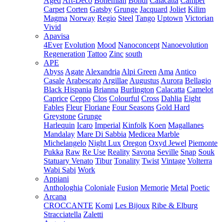
Aged
Art-Deco
Bohemian
Bondi
Calacatta
Camper
Carpet
Corten
Gatsby
Grunge
Jacquard
Joliet
Kilim
Magma
Norway
Regio
Steel
Tango
Uptown
Victorian
Vivid
Apavisa
4Ever
Evolution
Mood
Nanoconcept
Nanoevolution
Regeneration
Tattoo
Zinc
south
APE
Abyss
Agate
Alexandria
Alpi Green
Ama
Antico
Casale
Arabescato
Argillae
Augustus
Aurora
Bellagio
Black Hispania
Brianna
Burlington
Calacatta
Camelot
Caprice
Ceppo
Clos
Colourful
Cross
Dahlia
Eight
Fables
Fleur
Floriane
Four Seasons
Gold Hard
Greystone
Grunge
Harlequin
Icaro
Imperial
Kinfolk
Koen
Magallanes
Mandalay
Mare Di Sabbia
Medicea Marble
Michelangelo
Night Lux
Oregon
Oxyd Jewel
Piemonte
Pukka
Raw
Re Use
Reality
Savona
Seville
Snap
Souk
Statuary Venato
Tibur
Tonality
Twist
Vintage
Volterra
Wabi Sabi
Work
Appiani
Anthologhia
Coloniale
Fusion
Memorie
Metal
Poetic
Arcana
CROCCANTE
Komi
Les Bijoux
Ribe & Elburg
Stracciatella
Zaletti