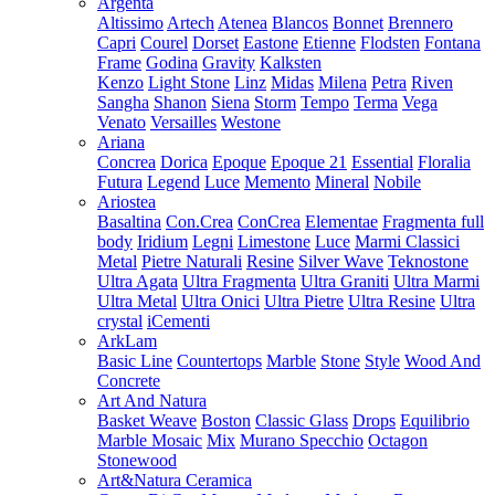
Argenta
Altissimo
Artech
Atenea
Blancos
Bonnet
Brennero
Capri
Courel
Dorset
Eastone
Etienne
Flodsten
Fontana
Frame
Godina
Gravity
Kalksten
Kenzo
Light Stone
Linz
Midas
Milena
Petra
Riven
Sangha
Shanon
Siena
Storm
Tempo
Terma
Vega
Venato
Versailles
Westone
Ariana
Concrea
Dorica
Epoque
Epoque 21
Essential
Floralia
Futura
Legend
Luce
Memento
Mineral
Nobile
Ariostea
Basaltina
Con.Crea
ConCrea
Elementae
Fragmenta full
body
Iridium
Legni
Limestone
Luce
Marmi Classici
Metal
Pietre Naturali
Resine
Silver Wave
Teknostone
Ultra Agata
Ultra Fragmenta
Ultra Graniti
Ultra Marmi
Ultra Metal
Ultra Onici
Ultra Pietre
Ultra Resine
Ultra
crystal
iCementi
ArkLam
Basic Line
Countertops
Marble
Stone
Style
Wood And
Concrete
Art And Natura
Basket Weave
Boston
Classic Glass
Drops
Equilibrio
Marble Mosaic
Mix
Murano Specchio
Octagon
Stonewood
Art&Natura Ceramica