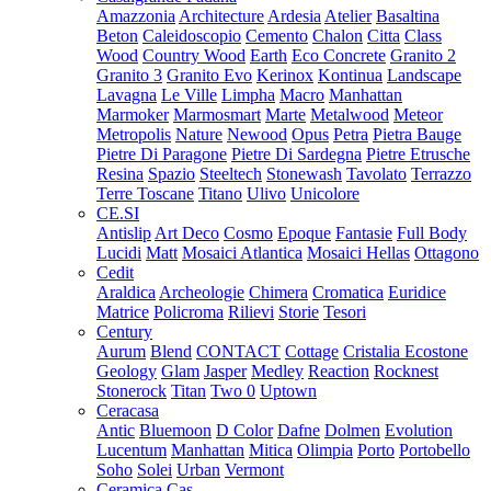
Amazzonia
Architecture
Ardesia
Atelier
Basaltina
Beton
Caleidoscopio
Cemento
Chalon
Citta
Class
Wood
Country Wood
Earth
Eco Concrete
Granito 2
Granito 3
Granito Evo
Kerinox
Kontinua
Landscape
Lavagna
Le Ville
Limpha
Macro
Manhattan
Marmoker
Marmosmart
Marte
Metalwood
Meteor
Metropolis
Nature
Newood
Opus
Petra
Pietra Bauge
Pietre Di Paragone
Pietre Di Sardegna
Pietre Etrusche
Resina
Spazio
Steeltech
Stonewash
Tavolato
Terrazzo
Terre Toscane
Titano
Ulivo
Unicolore
CE.SI
Antislip
Art Deco
Cosmo
Epoque
Fantasie
Full Body
Lucidi
Matt
Mosaici Atlantica
Mosaici Hellas
Ottagono
Cedit
Araldica
Archeologie
Chimera
Cromatica
Euridice
Matrice
Policroma
Rilievi
Storie
Tesori
Century
Aurum
Blend
CONTACT
Cottage
Cristalia
Ecostone
Geology
Glam
Jasper
Medley
Reaction
Rocknest
Stonerock
Titan
Two 0
Uptown
Ceracasa
Antic
Bluemoon
D Color
Dafne
Dolmen
Evolution
Lucentum
Manhattan
Mitica
Olimpia
Porto
Portobello
Soho
Solei
Urban
Vermont
Ceramica Cas