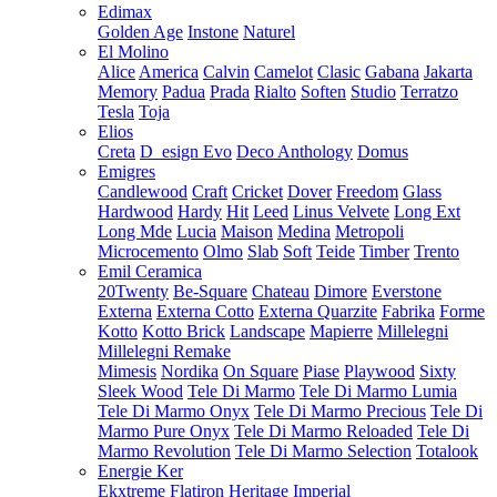
Edimax
Golden Age
Instone
Naturel
El Molino
Alice
America
Calvin
Camelot
Clasic
Gabana
Jakarta
Memory
Padua
Prada
Rialto
Soften
Studio
Terratzo
Tesla
Toja
Elios
Creta
D_esign Evo
Deco Anthology
Domus
Emigres
Candlewood
Craft
Cricket
Dover
Freedom
Glass
Hardwood
Hardy
Hit
Leed
Linus Velvete
Long Ext
Long Mde
Lucia
Maison
Medina
Metropoli
Microcemento
Olmo
Slab
Soft
Teide
Timber
Trento
Emil Ceramica
20Twenty
Be-Square
Chateau
Dimore
Everstone
Externa
Externa Cotto
Externa Quarzite
Fabrika
Forme
Kotto
Kotto Brick
Landscape
Mapierre
Millelegni
Millelegni Remake
Mimesis
Nordika
On Square
Piase
Playwood
Sixty
Sleek Wood
Tele Di Marmo
Tele Di Marmo Lumia
Tele Di Marmo Onyx
Tele Di Marmo Precious
Tele Di
Marmo Pure Onyx
Tele Di Marmo Reloaded
Tele Di
Marmo Revolution
Tele Di Marmo Selection
Totalook
Energie Ker
Ekxtreme
Flatiron
Heritage
Imperial