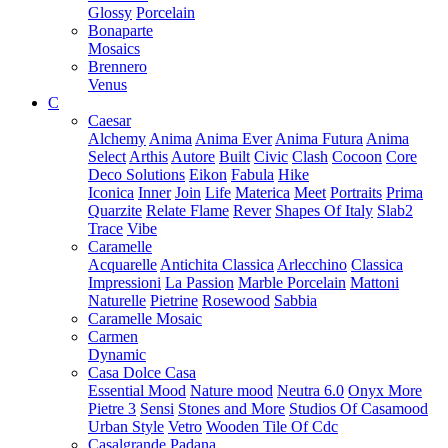
Glossy
Porcelain
Bonaparte
Mosaics
Brennero
Venus
C
Caesar
Alchemy
Anima
Anima Ever
Anima Futura
Anima
Select
Arthis
Autore
Built
Civic
Clash
Cocoon
Core
Deco Solutions
Eikon
Fabula
Hike
Iconica
Inner
Join
Life
Materica
Meet
Portraits
Prima
Quarzite
Relate Flame
Rever
Shapes Of Italy
Slab2
Trace
Vibe
Caramelle
Acquarelle
Antichita Classica
Arlecchino
Classica
Impressioni
La Passion
Marble Porcelain
Mattoni
Naturelle
Pietrine
Rosewood
Sabbia
Caramelle Mosaic
Carmen
Dynamic
Casa Dolce Casa
Essential Mood
Nature mood
Neutra 6.0
Onyx More
Pietre 3
Sensi
Stones and More
Studios Of Casamood
Urban Style
Vetro
Wooden Tile Of Cdc
Casalgrande Padana