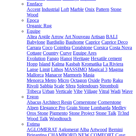
Ennface
Accent
Industrial
Loft
Marble
Onix
Pattern
Stone
Wood
Epoca
Organic Rug
Equipe
Altea
Argile
Arrow
Art Nouveau
Artisan
BALI
Babylone
Bardiglio
Bauhome
Caprice
Caprice Deco
Carrara
Coco
Coimbra
Coralstone
Corsica
Costa Nova
Cottage
Country
Curve
Equipe Ares
Evolution
Fango
Hanoi
Heritage
Hexatile cement
Hopp
Island
Kalma
Kasbah
Kromatika
La Riviera
Lanse
Limit
Lithos
MASSIMO
Magical 3
Magma
Mallorca
Manacor
Marmoris
Masia
Menorca
Metro
Micro
Octagon
Oxide
Porto
Raku
Rivoli
Sabbia
Scale
Sfera
Splendours
Stromboli
Tribeca
Urban
Verticale
Vibe
Village
Vitral
Wadi
Wave
Ergon
Abacus
Architect Resin
Cornerstone
Cornerstone
Alpen
Elegance Pro
Grain Stone
Lombarda
Medley
Oros Stone
Pigmento
Stone Project
Stone Talk
Tr3nd
Wood Talk
Woodtouch
Estima
AGLOMERAT
Aglomerat
Alba
Artwood
Bernini
Brigantina
CHAMBORD NEW
COMFORT
Cave