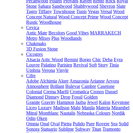
Pecanwood
Polaris
Provans
Raven
Rento
Rock
Royal
Stone
Sahara
Sandwood
Shabbywood
Shevron
Slate
Tagro
Tiffany
Townhouse
Tunis
Vegas
Versal
Wood
Concept Natural
Wood Concept Prime
Wood Concept
Rustic
Woodhouse
Cevica
Antic Mate
Becolors
Good Vibes
MARRAKECH
Metro
Mixes
Plus
Woodlands
Chakmaks
3D Fusion Stone
Cicogres
Alsacia
Artic Wood
Bernini
Borgo
Chic
Deba
Eyra
Louvre
Palatino
Parisien
Revival
Soft
Story
Tinia
Umbria
Verona
Vinyle
Cifre
Adobe
Alchimia
Alure
Amazonia
Arianne
Arvora
Atmosphere
Brillant
Bulevar
Cambre
Casetone
Colonial
Crema Marfil
Cromatica
Cronos
Dassel
Diamond
Dimsey
Drop
Fossil
Golden
Granite
Gravity
Hampton
Jazba
Jewel
Kalon
Keystone
Liceo
Luxury
Madison
Mahi
Manila
Materia
Mirambel
Mitral
Montblanc
Nautalis
Nebraska Colours
Nordik
Odin
Oken
Omnia
Opal
Oval
Pietra
Pulido
Pure
Rovere
Sea
Solid
Sonora
Statuario
Sublime
Subway
Titan
Tramonto