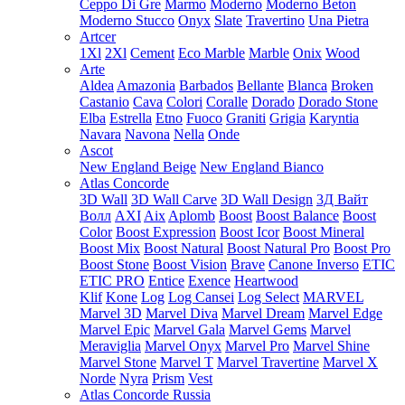
Ceppo Di Gre
Marmo
Moderno
Moderno Beton
Moderno Stucco
Onyx
Slate
Travertino
Una Pietra
Artcer
1Xl
2Xl
Cement
Eco Marble
Marble
Onix
Wood
Arte
Aldea
Amazonia
Barbados
Bellante
Blanca
Broken
Castanio
Cava
Colori
Coralle
Dorado
Dorado Stone
Elba
Estrella
Etno
Fuoco
Graniti
Grigia
Karyntia
Navara
Navona
Nella
Onde
Ascot
New England Beige
New England Bianco
Atlas Concorde
3D Wall
3D Wall Carve
3D Wall Design
3Д Вайт
Волл
AXI
Aix
Aplomb
Boost
Boost Balance
Boost
Color
Boost Expression
Boost Icor
Boost Mineral
Boost Mix
Boost Natural
Boost Natural Pro
Boost Pro
Boost Stone
Boost Vision
Brave
Canone Inverso
ETIC
ETIC PRO
Entice
Exence
Heartwood
Klif
Kone
Log
Log Cansei
Log Select
MARVEL
Marvel 3D
Marvel Diva
Marvel Dream
Marvel Edge
Marvel Epic
Marvel Gala
Marvel Gems
Marvel
Meraviglia
Marvel Onyx
Marvel Pro
Marvel Shine
Marvel Stone
Marvel T
Marvel Travertine
Marvel X
Norde
Nyra
Prism
Vest
Atlas Concorde Russia