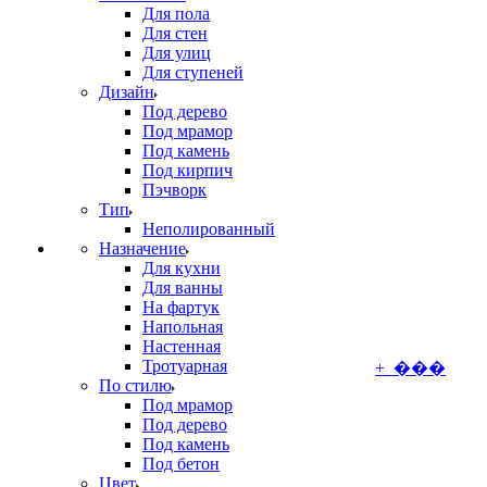
Для пола
Для стен
Для улиц
Для ступеней
Дизайн
Под дерево
Под мрамор
Под камень
Под кирпич
Пэчворк
Тип
Неполированный
Назначение
Для кухни
Для ванны
На фартук
Напольная
Настенная
Тротуарная
+ ���
По стилю
Под мрамор
Под дерево
Под камень
Под бетон
Цвет