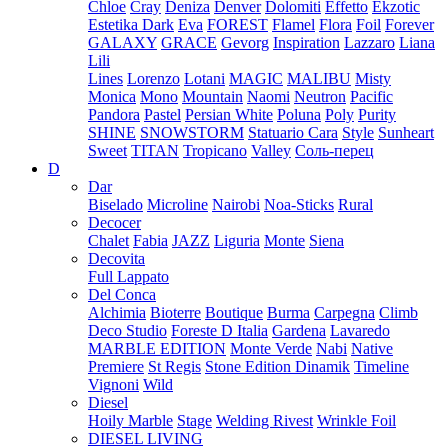
Chloe
Cray
Deniza
Denver
Dolomiti
Effetto
Ekzotic
Estetika Dark
Eva
FOREST
Flamel
Flora
Foil
Forever
GALAXY
GRACE
Gevorg
Inspiration
Lazzaro
Liana
Lili
Lines
Lorenzo
Lotani
MAGIC
MALIBU
Misty
Monica
Mono
Mountain
Naomi
Neutron
Pacific
Pandora
Pastel
Persian White
Poluna
Poly
Purity
SHINE
SNOWSTORM
Statuario Cara
Style
Sunheart
Sweet
TITAN
Tropicano
Valley
Соль-перец
D
Dar
Biselado
Microline
Nairobi
Noa-Sticks
Rural
Decocer
Chalet
Fabia
JAZZ
Liguria
Monte
Siena
Decovita
Full Lappato
Del Conca
Alchimia
Bioterre
Boutique
Burma
Carpegna
Climb
Deco Studio
Foreste D Italia
Gardena
Lavaredo
MARBLE EDITION
Monte Verde
Nabi
Native
Premiere
St Regis
Stone Edition Dinamik
Timeline
Vignoni
Wild
Diesel
Hoily Marble
Stage
Welding Rivest
Wrinkle Foil
DIESEL LIVING