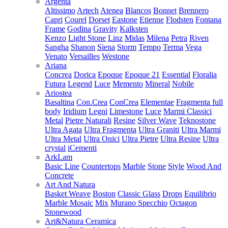
Argenta
Altissimo
Artech
Atenea
Blancos
Bonnet
Brennero
Capri
Courel
Dorset
Eastone
Etienne
Flodsten
Fontana
Frame
Godina
Gravity
Kalksten
Kenzo
Light Stone
Linz
Midas
Milena
Petra
Riven
Sangha
Shanon
Siena
Storm
Tempo
Terma
Vega
Venato
Versailles
Westone
Ariana
Concrea
Dorica
Epoque
Epoque 21
Essential
Floralia
Futura
Legend
Luce
Memento
Mineral
Nobile
Ariostea
Basaltina
Con.Crea
ConCrea
Elementae
Fragmenta full
body
Iridium
Legni
Limestone
Luce
Marmi Classici
Metal
Pietre Naturali
Resine
Silver Wave
Teknostone
Ultra Agata
Ultra Fragmenta
Ultra Graniti
Ultra Marmi
Ultra Metal
Ultra Onici
Ultra Pietre
Ultra Resine
Ultra
crystal
iCementi
ArkLam
Basic Line
Countertops
Marble
Stone
Style
Wood And
Concrete
Art And Natura
Basket Weave
Boston
Classic Glass
Drops
Equilibrio
Marble Mosaic
Mix
Murano Specchio
Octagon
Stonewood
Art&Natura Ceramica