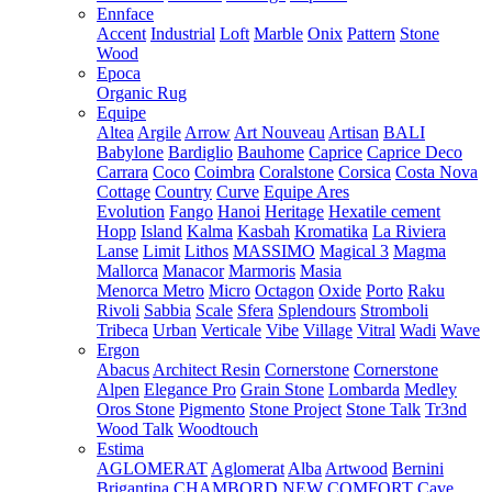
Ennface
Accent
Industrial
Loft
Marble
Onix
Pattern
Stone
Wood
Epoca
Organic Rug
Equipe
Altea
Argile
Arrow
Art Nouveau
Artisan
BALI
Babylone
Bardiglio
Bauhome
Caprice
Caprice Deco
Carrara
Coco
Coimbra
Coralstone
Corsica
Costa Nova
Cottage
Country
Curve
Equipe Ares
Evolution
Fango
Hanoi
Heritage
Hexatile cement
Hopp
Island
Kalma
Kasbah
Kromatika
La Riviera
Lanse
Limit
Lithos
MASSIMO
Magical 3
Magma
Mallorca
Manacor
Marmoris
Masia
Menorca
Metro
Micro
Octagon
Oxide
Porto
Raku
Rivoli
Sabbia
Scale
Sfera
Splendours
Stromboli
Tribeca
Urban
Verticale
Vibe
Village
Vitral
Wadi
Wave
Ergon
Abacus
Architect Resin
Cornerstone
Cornerstone
Alpen
Elegance Pro
Grain Stone
Lombarda
Medley
Oros Stone
Pigmento
Stone Project
Stone Talk
Tr3nd
Wood Talk
Woodtouch
Estima
AGLOMERAT
Aglomerat
Alba
Artwood
Bernini
Brigantina
CHAMBORD NEW
COMFORT
Cave