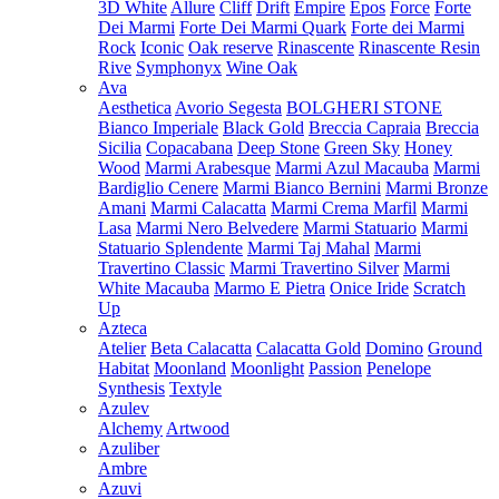
3D White
Allure
Cliff
Drift
Empire
Epos
Force
Forte
Dei Marmi
Forte Dei Marmi Quark
Forte dei Marmi
Rock
Iconic
Oak reserve
Rinascente
Rinascente Resin
Rive
Symphonyx
Wine Oak
Ava
Aesthetica
Avorio Segesta
BOLGHERI STONE
Bianco Imperiale
Black Gold
Breccia Capraia
Breccia
Sicilia
Copacabana
Deep Stone
Green Sky
Honey
Wood
Marmi Arabesque
Marmi Azul Macauba
Marmi
Bardiglio Cenere
Marmi Bianco Bernini
Marmi Bronze
Amani
Marmi Calacatta
Marmi Crema Marfil
Marmi
Lasa
Marmi Nero Belvedere
Marmi Statuario
Marmi
Statuario Splendente
Marmi Taj Mahal
Marmi
Travertino Classic
Marmi Travertino Silver
Marmi
White Macauba
Marmo E Pietra
Onice Iride
Scratch
Up
Azteca
Atelier
Beta Calacatta
Calacatta Gold
Domino
Ground
Habitat
Moonland
Moonlight
Passion
Penelope
Synthesis
Textyle
Azulev
Alchemy
Artwood
Azuliber
Ambre
Azuvi