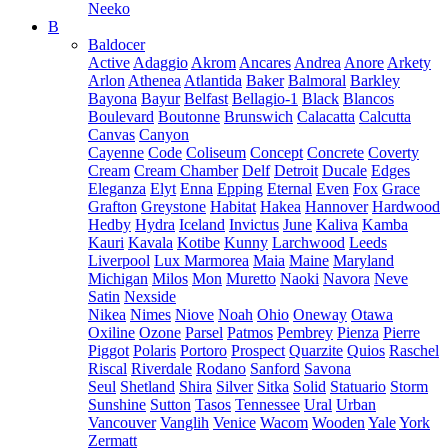
Neeko
B
Baldocer
Active
Adaggio
Akrom
Ancares
Andrea
Anore
Arkety
Arlon
Athenea
Atlantida
Baker
Balmoral
Barkley
Bayona
Bayur
Belfast
Bellagio-1
Black
Blancos
Boulevard
Boutonne
Brunswich
Calacatta
Calcutta
Canvas
Canyon
Cayenne
Code
Coliseum
Concept
Concrete
Coverty
Cream
Cream Chamber
Delf
Detroit
Ducale
Edges
Eleganza
Elyt
Enna
Epping
Eternal
Even
Fox
Grace
Grafton
Greystone
Habitat
Hakea
Hannover
Hardwood
Hedby
Hydra
Iceland
Invictus
June
Kaliva
Kamba
Kauri
Kavala
Kotibe
Kunny
Larchwood
Leeds
Liverpool
Lux Marmorea
Maia
Maine
Maryland
Michigan
Milos
Mon
Muretto
Naoki
Navora
Neve
Satin
Nexside
Nikea
Nimes
Niove
Noah
Ohio
Oneway
Otawa
Oxiline
Ozone
Parsel
Patmos
Pembrey
Pienza
Pierre
Piggot
Polaris
Portoro
Prospect
Quarzite
Quios
Raschel
Riscal
Riverdale
Rodano
Sanford
Savona
Seul
Shetland
Shira
Silver
Sitka
Solid
Statuario
Storm
Sunshine
Sutton
Tasos
Tennessee
Ural
Urban
Vancouver
Vanglih
Venice
Wacom
Wooden
Yale
York
Zermatt