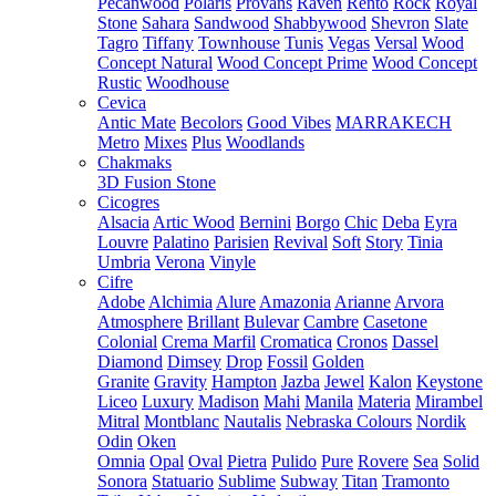
Pecanwood
Polaris
Provans
Raven
Rento
Rock
Royal
Stone
Sahara
Sandwood
Shabbywood
Shevron
Slate
Tagro
Tiffany
Townhouse
Tunis
Vegas
Versal
Wood
Concept Natural
Wood Concept Prime
Wood Concept
Rustic
Woodhouse
Cevica
Antic Mate
Becolors
Good Vibes
MARRAKECH
Metro
Mixes
Plus
Woodlands
Chakmaks
3D Fusion Stone
Cicogres
Alsacia
Artic Wood
Bernini
Borgo
Chic
Deba
Eyra
Louvre
Palatino
Parisien
Revival
Soft
Story
Tinia
Umbria
Verona
Vinyle
Cifre
Adobe
Alchimia
Alure
Amazonia
Arianne
Arvora
Atmosphere
Brillant
Bulevar
Cambre
Casetone
Colonial
Crema Marfil
Cromatica
Cronos
Dassel
Diamond
Dimsey
Drop
Fossil
Golden
Granite
Gravity
Hampton
Jazba
Jewel
Kalon
Keystone
Liceo
Luxury
Madison
Mahi
Manila
Materia
Mirambel
Mitral
Montblanc
Nautalis
Nebraska Colours
Nordik
Odin
Oken
Omnia
Opal
Oval
Pietra
Pulido
Pure
Rovere
Sea
Solid
Sonora
Statuario
Sublime
Subway
Titan
Tramonto