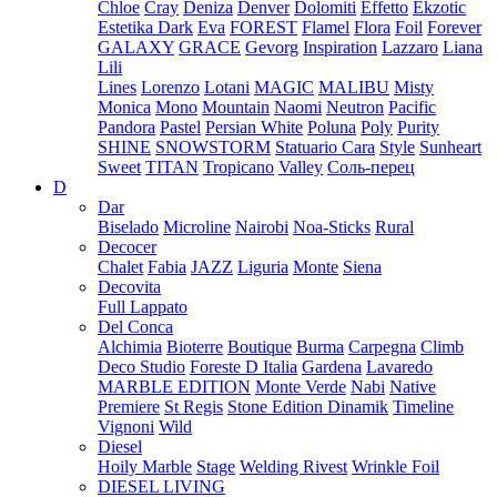
Chloe
Cray
Deniza
Denver
Dolomiti
Effetto
Ekzotic
Estetika Dark
Eva
FOREST
Flamel
Flora
Foil
Forever
GALAXY
GRACE
Gevorg
Inspiration
Lazzaro
Liana
Lili
Lines
Lorenzo
Lotani
MAGIC
MALIBU
Misty
Monica
Mono
Mountain
Naomi
Neutron
Pacific
Pandora
Pastel
Persian White
Poluna
Poly
Purity
SHINE
SNOWSTORM
Statuario Cara
Style
Sunheart
Sweet
TITAN
Tropicano
Valley
Соль-перец
D
Dar
Biselado
Microline
Nairobi
Noa-Sticks
Rural
Decocer
Chalet
Fabia
JAZZ
Liguria
Monte
Siena
Decovita
Full Lappato
Del Conca
Alchimia
Bioterre
Boutique
Burma
Carpegna
Climb
Deco Studio
Foreste D Italia
Gardena
Lavaredo
MARBLE EDITION
Monte Verde
Nabi
Native
Premiere
St Regis
Stone Edition Dinamik
Timeline
Vignoni
Wild
Diesel
Hoily Marble
Stage
Welding Rivest
Wrinkle Foil
DIESEL LIVING