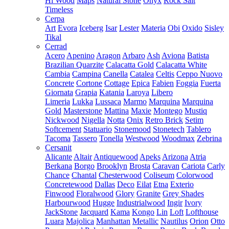
Hi Wood
Maps
Natural Stone
Onyx
Rock Salt
Timeless
Cerpa
Art
Evora
Iceberg
Isar
Lester
Materia
Obi
Oxido
Sisley
Tikal
Cerrad
Acero
Apenino
Aragon
Arbaro
Ash
Aviona
Batista
Brazilian Quarzite
Calacatta Gold
Calacatta White
Cambia
Campina
Canella
Catalea
Celtis
Ceppo Nuovo
Concrete
Cortone
Cottage
Epica
Fabien
Foggia
Fuerta
Giornata
Grapia
Katania
Laroya
Libero
Limeria
Lukka
Lussaca
Marmo
Marquina
Marquina
Gold
Masterstone
Mattina
Maxie
Montego
Mustiq
Nickwood
Nigella
Notta
Onix
Retro Brick
Setim
Softcement
Statuario
Stonemood
Stonetech
Tablero
Tacoma
Tassero
Tonella
Westwood
Woodmax
Zebrina
Cersanit
Alicante
Altair
Antiquewood
Apeks
Arizona
Atria
Berkana
Borgo
Brooklyn
Brosta
Caravan
Cariota
Carly
Chance
Chantal
Chesterwood
Coliseum
Colorwood
Concretewood
Dallas
Deco
Eilat
Etna
Exterio
Finwood
Floralwood
Glory
Granite
Grey Shades
Harbourwood
Hugge
Industrialwood
Ingir
Ivory
JackStone
Jacquard
Kama
Kongo
Lin
Loft
Lofthouse
Luara
Majolica
Manhattan
Metallic
Nautilus
Orion
Otto