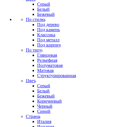
Серый
Белый
Бежевый
По стилю
Под дерево
Под камень
Классика
Под металл
Под кирпич
По типу
Глянцевая
Рельефная
Полуматовая
Матовая
Структурированная
Цвет
Серый
Белый
Бежевый
Коричневый
Черный
Синий
Страна
Италия
Испания