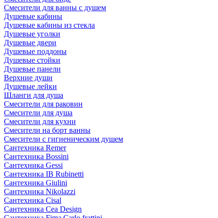
Смесители для ванны с душем
Душевые кабины
Душевые кабины из стекла
Душевые уголки
Душевые двери
Душевые поддоны
Душевые стойки
Душевые панели
Верхние души
Душевые лейки
Шланги для душа
Смесители для раковин
Смесители для душа
Смесители для кухни
Смесители на борт ванны
Смесители с гигиеническим душем
Сантехника Remer
Сантехника Bossini
Сантехника Gessi
Сантехника IB Rubinetti
Сантехника Giulini
Сантехника Nikolazzi
Сантехника Cisal
Сантехника Cea Design
Сантехника Fima Carlo frattini