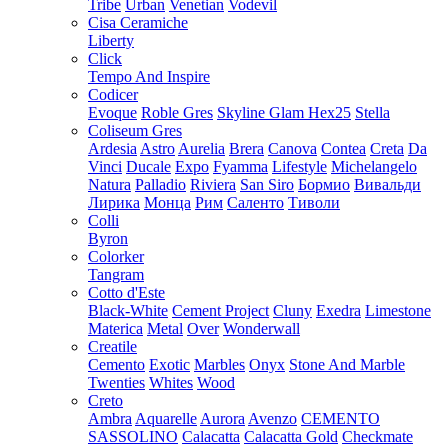
Tribe
Urban
Venetian
Vodevil
Cisa Ceramiche
Liberty
Click
Tempo And Inspire
Codicer
Evoque
Roble Gres
Skyline Glam Hex25
Stella
Coliseum Gres
Ardesia
Astro
Aurelia
Brera
Canova
Contea
Creta
Da
Vinci
Ducale
Expo
Fyamma
Lifestyle
Michelangelo
Natura
Palladio
Riviera
San Siro
Бормио
Вивальди
Лирика
Монца
Рим
Саленто
Тиволи
Colli
Byron
Colorker
Tangram
Cotto d'Este
Black-White
Cement Project
Cluny
Exedra
Limestone
Materica
Metal
Over
Wonderwall
Creatile
Cemento
Exotic
Marbles
Onyx
Stone And Marble
Twenties
Whites
Wood
Creto
Ambra
Aquarelle
Aurora
Avenzo
CEMENTO
SASSOLINO
Calacatta
Calacatta Gold
Checkmate