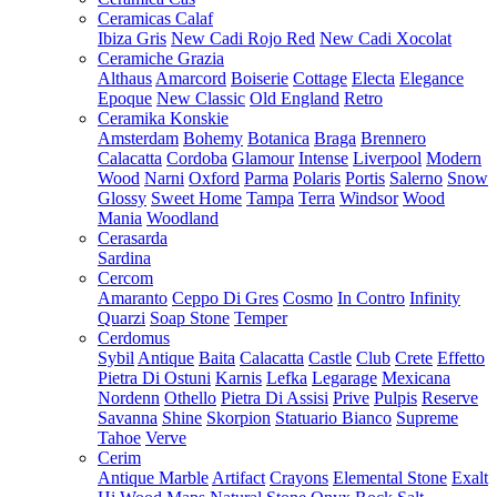
Ceramicas Calaf
Ibiza Gris
New Cadi Rojo Red
New Cadi Xocolat
Ceramiche Grazia
Althaus
Amarcord
Boiserie
Cottage
Electa
Elegance
Epoque
New Classic
Old England
Retro
Ceramika Konskie
Amsterdam
Bohemy
Botanica
Braga
Brennero
Calacatta
Cordoba
Glamour
Intense
Liverpool
Modern
Wood
Narni
Oxford
Parma
Polaris
Portis
Salerno
Snow
Glossy
Sweet Home
Tampa
Terra
Windsor
Wood
Mania
Woodland
Cerasarda
Sardina
Cercom
Amaranto
Ceppo Di Gres
Cosmo
In Contro
Infinity
Quarzi
Soap Stone
Temper
Cerdomus
Sybil
Antique
Baita
Calacatta
Castle
Club
Crete
Effetto
Pietra Di Ostuni
Karnis
Lefka
Legarage
Mexicana
Nordenn
Othello
Pietra Di Assisi
Prive
Pulpis
Reserve
Savanna
Shine
Skorpion
Statuario Bianco
Supreme
Tahoe
Verve
Cerim
Antique Marble
Artifact
Crayons
Elemental Stone
Exalt