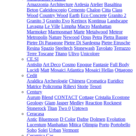
Amazzonia
Architecture
Ardesia
Atelier
Basaltina
Beton
Caleidoscopio
Cemento
Chalon
Citta
Class
Wood
Country Wood
Earth
Eco Concrete
Granito 2
Granito 3
Granito Evo
Kerinox
Kontinua
Landscape
Lavagna
Le Ville
Limpha
Macro
Manhattan
Marmoker
Marmosmart
Marte
Metalwood
Meteor
Metropolis
Nature
Newood
Opus
Petra
Pietra Bauge
Pietre Di Paragone
Pietre Di Sardegna
Pietre Etrusche
Resina
Spazio
Steeltech
Stonewash
Tavolato
Terrazzo
Terre Toscane
Titano
Ulivo
Unicolore
CE.SI
Antislip
Art Deco
Cosmo
Epoque
Fantasie
Full Body
Lucidi
Matt
Mosaici Atlantica
Mosaici Hellas
Ottagono
Cedit
Araldica
Archeologie
Chimera
Cromatica
Euridice
Matrice
Policroma
Rilievi
Storie
Tesori
Century
Aurum
Blend
CONTACT
Cottage
Cristalia
Ecostone
Geology
Glam
Jasper
Medley
Reaction
Rocknest
Stonerock
Titan
Two 0
Uptown
Ceracasa
Antic
Bluemoon
D Color
Dafne
Dolmen
Evolution
Lucentum
Manhattan
Mitica
Olimpia
Porto
Portobello
Soho
Solei
Urban
Vermont
Ceramica Cas