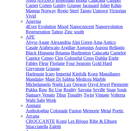
Aged
Art-Deco
Bohemian
Bondi
Calacatta
Camper
Carpet
Corten
Gatsby
Grunge
Jacquard
Joliet
Kilim
Magma
Norway
Regio
Steel
Tango
Uptown
Victorian
Vivid
Apavisa
4Ever
Evolution
Mood
Nanoconcept
Nanoevolution
Regeneration
Tattoo
Zinc
south
APE
Abyss
Agate
Alexandria
Alpi Green
Ama
Antico
Casale
Arabescato
Argillae
Augustus
Aurora
Bellagio
Black Hispania
Brianna
Burlington
Calacatta
Camelot
Caprice
Ceppo
Clos
Colourful
Cross
Dahlia
Eight
Fables
Fleur
Floriane
Four Seasons
Gold Hard
Greystone
Grunge
Harlequin
Icaro
Imperial
Kinfolk
Koen
Magallanes
Mandalay
Mare Di Sabbia
Medicea Marble
Michelangelo
Night Lux
Oregon
Oxyd Jewel
Piemonte
Pukka
Raw
Re Use
Reality
Savona
Seville
Snap
Souk
Statuary Venato
Tibur
Tonality
Twist
Vintage
Volterra
Wabi Sabi
Work
Appiani
Anthologhia
Coloniale
Fusion
Memorie
Metal
Poetic
Arcana
CROCCANTE
Komi
Les Bijoux
Ribe & Elburg
Stracciatella
Zaletti