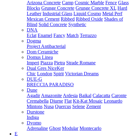
Arizona Concrete
Camp
Cosmic Marble
Fence
Glass
Blocks
Grunge Concrete
Grunge Concrete XL
Hard
Leather
Industrial Glass
Liquid Cosmo
Metal Perf
Mexican Cement
Ribbed
Ribbed Oxide
Shades of
Blind
Solid Concrete
Synthetic
DNA
Eclat
Enamel
Fancy
Match
Terrazzo
Dogma
Project Antibacterial
Dom Ceramiche
Domus Linea
Imperi
Piazza
Pietra
Strade Romane
Dual Gres NiceKer
Chic
London
Spirit
Victorian Dreams
DUE-G
BRECCIA PARADISO
Dune
Agadir
Amazonite
Ardesia
Baikal
Calacatta
Caronte
Cremabella
Diurne
Flat
Kit-Kat Mosaic
Leonardo
Mintons
Nusa
Quercus
Selene
Zement
Durstone
Indiga
Dvomo
Adrenaline
Ghost
Modular
Montecarlo
E