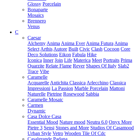
Glossy
Porcelain
Bonaparte
Mosaics
Brennero
Venus
C
Caesar
Alchemy
Anima
Anima Ever
Anima Futura
Anima
Select
Arthis
Autore
Built
Civic
Clash
Cocoon
Core
Deco Solutions
Eikon
Fabula
Hike
Iconica
Inner
Join
Life
Materica
Meet
Portraits
Prima
Quarzite
Relate Flame
Rever
Shapes Of Italy
Slab2
Trace
Vibe
Caramelle
Acquarelle
Antichita Classica
Arlecchino
Classica
Impressioni
La Passion
Marble Porcelain
Mattoni
Naturelle
Pietrine
Rosewood
Sabbia
Caramelle Mosaic
Carmen
Dynamic
Casa Dolce Casa
Essential Mood
Nature mood
Neutra 6.0
Onyx More
Pietre 3
Sensi
Stones and More
Studios Of Casamood
Urban Style
Vetro
Wooden Tile Of Cdc
Casalgrande Padana