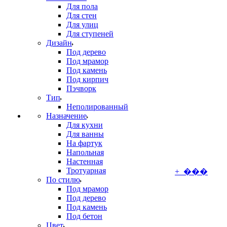
Для пола
Для стен
Для улиц
Для ступеней
Дизайн
Под дерево
Под мрамор
Под камень
Под кирпич
Пэчворк
Тип
Неполированный
Назначение
Для кухни
Для ванны
На фартук
Напольная
Настенная
Тротуарная
+ ���
По стилю
Под мрамор
Под дерево
Под камень
Под бетон
Цвет