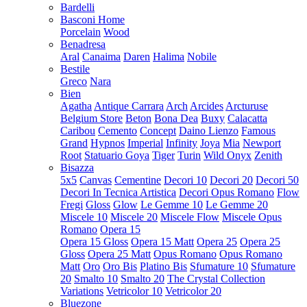
Bardelli
Basconi Home
Porcelain
Wood
Benadresa
Aral
Canaima
Daren
Halima
Nobile
Bestile
Greco
Nara
Bien
Agatha
Antique Carrara
Arch
Arcides
Arcturuse
Belgium Store
Beton
Bona Dea
Buxy
Calacatta
Caribou
Cemento
Concept
Daino Lienzo
Famous
Grand
Hypnos
Imperial
Infinity
Joya
Mia
Newport
Root
Statuario Goya
Tiger
Turin
Wild Onyx
Zenith
Bisazza
5x5
Canvas
Cementine
Decori 10
Decori 20
Decori 50
Decori In Tecnica Artistica
Decori Opus Romano
Flow
Fregi
Gloss
Glow
Le Gemme 10
Le Gemme 20
Miscele 10
Miscele 20
Miscele Flow
Miscele Opus
Romano
Opera 15
Opera 15 Gloss
Opera 15 Matt
Opera 25
Opera 25
Gloss
Opera 25 Matt
Opus Romano
Opus Romano
Matt
Oro
Oro Bis
Platino Bis
Sfumature 10
Sfumature
20
Smalto 10
Smalto 20
The Crystal Collection
Variations
Vetricolor 10
Vetricolor 20
Bluezone