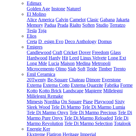
Edimax
Golden Age
Instone
Naturel
El Molino
Alice
America
Calvin
Camelot
Clasic
Gabana
Jakarta
Memory
Padua
Prada
Rialto
Soften
Studio
Terratzo
Tesla
Toja
Elios
Creta
D_esign Evo
Deco Anthology
Domus
Emigres
Candlewood
Craft
Cricket
Dover
Freedom
Glass
Hardwood
Hardy
Hit
Leed
Linus Velvete
Long Ext
Long Mde
Lucia
Maison
Medina
Metropoli
Microcemento
Olmo
Slab
Soft
Teide
Timber
Trento
Emil Ceramica
20Twenty
Be-Square
Chateau
Dimore
Everstone
Externa
Externa Cotto
Externa Quarzite
Fabrika
Forme
Kotto
Kotto Brick
Landscape
Mapierre
Millelegni
Millelegni Remake
Mimesis
Nordika
On Square
Piase
Playwood
Sixty
Sleek Wood
Tele Di Marmo
Tele Di Marmo Lumia
Tele Di Marmo Onyx
Tele Di Marmo Precious
Tele Di
Marmo Pure Onyx
Tele Di Marmo Reloaded
Tele Di
Marmo Revolution
Tele Di Marmo Selection
Totalook
Energie Ker
Ekxtreme
Flatiron
Heritage
Imperial