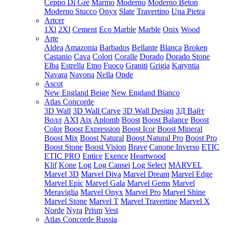
Ceppo Di Gre
Marmo
Moderno
Moderno Beton
Moderno Stucco
Onyx
Slate
Travertino
Una Pietra
Artcer
1Xl
2Xl
Cement
Eco Marble
Marble
Onix
Wood
Arte
Aldea
Amazonia
Barbados
Bellante
Blanca
Broken
Castanio
Cava
Colori
Coralle
Dorado
Dorado Stone
Elba
Estrella
Etno
Fuoco
Graniti
Grigia
Karyntia
Navara
Navona
Nella
Onde
Ascot
New England Beige
New England Bianco
Atlas Concorde
3D Wall
3D Wall Carve
3D Wall Design
3Д Вайт
Волл
AXI
Aix
Aplomb
Boost
Boost Balance
Boost
Color
Boost Expression
Boost Icor
Boost Mineral
Boost Mix
Boost Natural
Boost Natural Pro
Boost Pro
Boost Stone
Boost Vision
Brave
Canone Inverso
ETIC
ETIC PRO
Entice
Exence
Heartwood
Klif
Kone
Log
Log Cansei
Log Select
MARVEL
Marvel 3D
Marvel Diva
Marvel Dream
Marvel Edge
Marvel Epic
Marvel Gala
Marvel Gems
Marvel
Meraviglia
Marvel Onyx
Marvel Pro
Marvel Shine
Marvel Stone
Marvel T
Marvel Travertine
Marvel X
Norde
Nyra
Prism
Vest
Atlas Concorde Russia