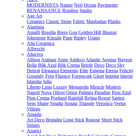
MODERNISTA
Nature
Neri
Ocean
Pavimento
RENAISSANCE
Rombos
Studio
Age Art
Ceramics
Classic Stone
Fabric
Manhattan
Planks
Alaplana
Amalfi
Brasilia
Brera
Goa
Golden Hill
Illusion
Johnstone
Kinsale
Pune
Ripley
Urano
Alta Ceramica
Affreschi
Altacera
Albion
Antique
Antre
Artdeco
Atlantic
Avenue
Bayron
Bella
Blik Azul
Blik Crema
Briole
Deco
Deco Sky
Detroit
Eleganza
Elemento
Elite
Enigma
Eterna
Felicity
Groundy
Fern
Fluence
Formwork
Glent
Imprint
Interni
Islandia
Julia
Liberto
Lima
Luxury
Megapolis
Miracle
Modern
Napoli
Nova
Oliver
Orion
Palmira
Paradise
Pion Azul
Pion Crema
Portland
Rainfall
Rejina
Resort
Santos
Sens
Shape
Smalta
Sonata
Triangle
Veronica
Vertus
Village
Amadis
Art Deco
Brutalist
Long Stick
Rugose
Short Stick
Stripes
Aparici