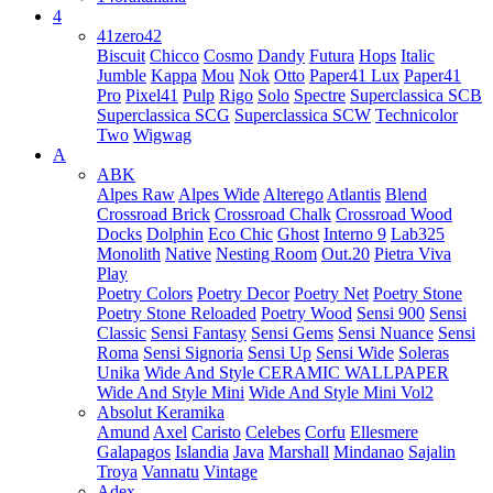
4
41zero42
Biscuit
Chicco
Cosmo
Dandy
Futura
Hops
Italic
Jumble
Kappa
Mou
Nok
Otto
Paper41 Lux
Paper41
Pro
Pixel41
Pulp
Rigo
Solo
Spectre
Superclassica SCB
Superclassica SCG
Superclassica SCW
Technicolor
Two
Wigwag
A
ABK
Alpes Raw
Alpes Wide
Alterego
Atlantis
Blend
Crossroad Brick
Crossroad Chalk
Crossroad Wood
Docks
Dolphin
Eco Chic
Ghost
Interno 9
Lab325
Monolith
Native
Nesting Room
Out.20
Pietra Viva
Play
Poetry Colors
Poetry Decor
Poetry Net
Poetry Stone
Poetry Stone Reloaded
Poetry Wood
Sensi 900
Sensi
Classic
Sensi Fantasy
Sensi Gems
Sensi Nuance
Sensi
Roma
Sensi Signoria
Sensi Up
Sensi Wide
Soleras
Unika
Wide And Style CERAMIC WALLPAPER
Wide And Style Mini
Wide And Style Mini Vol2
Absolut Keramika
Amund
Axel
Caristo
Celebes
Corfu
Ellesmere
Galapagos
Islandia
Java
Marshall
Mindanao
Sajalin
Troya
Vannatu
Vintage
Adex