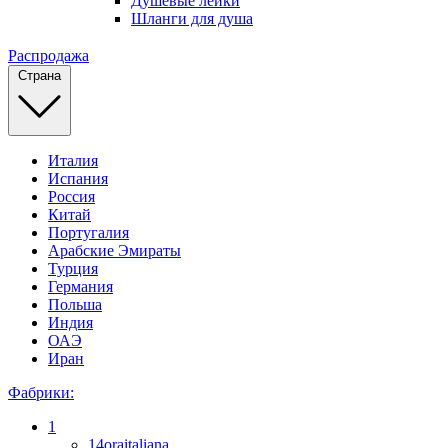
Душевые лейки
Шланги для душа
Распродажа
Страна
Италия
Испания
Россия
Китай
Португалия
Арабские Эмираты
Турция
Германия
Польша
Индия
ОАЭ
Иран
Фабрики:
1
14oraitaliana