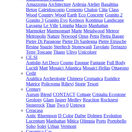
Amazzonia
Architecture
Ardesia
Atelier
Basaltina
Beton
Caleidoscopio
Cemento
Chalon
Citta
Class
Wood
Country Wood
Earth
Eco Concrete
Granito 2
Granito 3
Granito Evo
Kerinox
Kontinua
Landscape
Lavagna
Le Ville
Limpha
Macro
Manhattan
Marmoker
Marmosmart
Marte
Metalwood
Meteor
Metropolis
Nature
Newood
Opus
Petra
Pietra Bauge
Pietre Di Paragone
Pietre Di Sardegna
Pietre Etrusche
Resina
Spazio
Steeltech
Stonewash
Tavolato
Terrazzo
Terre Toscane
Titano
Ulivo
Unicolore
CE.SI
Antislip
Art Deco
Cosmo
Epoque
Fantasie
Full Body
Lucidi
Matt
Mosaici Atlantica
Mosaici Hellas
Ottagono
Cedit
Araldica
Archeologie
Chimera
Cromatica
Euridice
Matrice
Policroma
Rilievi
Storie
Tesori
Century
Aurum
Blend
CONTACT
Cottage
Cristalia
Ecostone
Geology
Glam
Jasper
Medley
Reaction
Rocknest
Stonerock
Titan
Two 0
Uptown
Ceracasa
Antic
Bluemoon
D Color
Dafne
Dolmen
Evolution
Lucentum
Manhattan
Mitica
Olimpia
Porto
Portobello
Soho
Solei
Urban
Vermont
Ceramica Cas