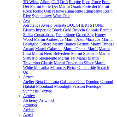
3D White
Allure
Cliff
Drift
Empire
Epos
Force
Forte
Dei Marmi
Forte Dei Marmi Quark
Forte dei Marmi
Rock
Iconic
Oak reserve
Rinascente
Rinascente Resin
Rive
Symphonyx
Wine Oak
Ava
Aesthetica
Avorio Segesta
BOLGHERI STONE
Bianco Imperiale
Black Gold
Breccia Capraia
Breccia
Sicilia
Copacabana
Deep Stone
Green Sky
Honey
Wood
Marmi Arabesque
Marmi Azul Macauba
Marmi
Bardiglio Cenere
Marmi Bianco Bernini
Marmi Bronze
Amani
Marmi Calacatta
Marmi Crema Marfil
Marmi
Lasa
Marmi Nero Belvedere
Marmi Statuario
Marmi
Statuario Splendente
Marmi Taj Mahal
Marmi
Travertino Classic
Marmi Travertino Silver
Marmi
White Macauba
Marmo E Pietra
Onice Iride
Scratch
Up
Azteca
Atelier
Beta Calacatta
Calacatta Gold
Domino
Ground
Habitat
Moonland
Moonlight
Passion
Penelope
Synthesis
Textyle
Azulev
Alchemy
Artwood
Azuliber
Ambre
Azuvi