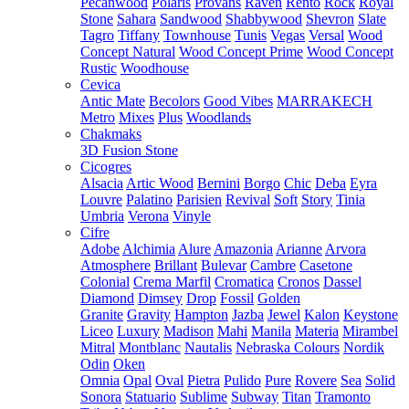
Pecanwood
Polaris
Provans
Raven
Rento
Rock
Royal
Stone
Sahara
Sandwood
Shabbywood
Shevron
Slate
Tagro
Tiffany
Townhouse
Tunis
Vegas
Versal
Wood
Concept Natural
Wood Concept Prime
Wood Concept
Rustic
Woodhouse
Cevica
Antic Mate
Becolors
Good Vibes
MARRAKECH
Metro
Mixes
Plus
Woodlands
Chakmaks
3D Fusion Stone
Cicogres
Alsacia
Artic Wood
Bernini
Borgo
Chic
Deba
Eyra
Louvre
Palatino
Parisien
Revival
Soft
Story
Tinia
Umbria
Verona
Vinyle
Cifre
Adobe
Alchimia
Alure
Amazonia
Arianne
Arvora
Atmosphere
Brillant
Bulevar
Cambre
Casetone
Colonial
Crema Marfil
Cromatica
Cronos
Dassel
Diamond
Dimsey
Drop
Fossil
Golden
Granite
Gravity
Hampton
Jazba
Jewel
Kalon
Keystone
Liceo
Luxury
Madison
Mahi
Manila
Materia
Mirambel
Mitral
Montblanc
Nautalis
Nebraska Colours
Nordik
Odin
Oken
Omnia
Opal
Oval
Pietra
Pulido
Pure
Rovere
Sea
Solid
Sonora
Statuario
Sublime
Subway
Titan
Tramonto