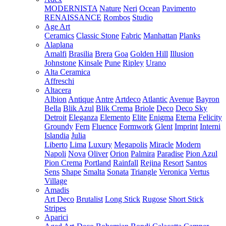
MODERNISTA
Nature
Neri
Ocean
Pavimento
RENAISSANCE
Rombos
Studio
Age Art
Ceramics
Classic Stone
Fabric
Manhattan
Planks
Alaplana
Amalfi
Brasilia
Brera
Goa
Golden Hill
Illusion
Johnstone
Kinsale
Pune
Ripley
Urano
Alta Ceramica
Affreschi
Altacera
Albion
Antique
Antre
Artdeco
Atlantic
Avenue
Bayron
Bella
Blik Azul
Blik Crema
Briole
Deco
Deco Sky
Detroit
Eleganza
Elemento
Elite
Enigma
Eterna
Felicity
Groundy
Fern
Fluence
Formwork
Glent
Imprint
Interni
Islandia
Julia
Liberto
Lima
Luxury
Megapolis
Miracle
Modern
Napoli
Nova
Oliver
Orion
Palmira
Paradise
Pion Azul
Pion Crema
Portland
Rainfall
Rejina
Resort
Santos
Sens
Shape
Smalta
Sonata
Triangle
Veronica
Vertus
Village
Amadis
Art Deco
Brutalist
Long Stick
Rugose
Short Stick
Stripes
Aparici