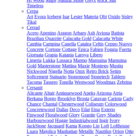
Hi Wood
Maps
Natural Stone
Onyx
Rock Salt
Timeless
Cerpa
Art
Evora
Iceberg
Isar
Lester
Materia
Obi
Oxido
Sisley
Tikal
Cerrad
Acero
Apenino
Aragon
Arbaro
Ash
Aviona
Batista
Brazilian Quarzite
Calacatta Gold
Calacatta White
Cambia
Campina
Canella
Catalea
Celtis
Ceppo Nuovo
Concrete
Cortone
Cottage
Epica
Fabien
Foggia
Fuerta
Giornata
Grapia
Katania
Laroya
Libero
Limeria
Lukka
Lussaca
Marmo
Marquina
Marquina
Gold
Masterstone
Mattina
Maxie
Montego
Mustiq
Nickwood
Nigella
Notta
Onix
Retro Brick
Setim
Softcement
Statuario
Stonemood
Stonetech
Tablero
Tacoma
Tassero
Tonella
Westwood
Woodmax
Zebrina
Cersanit
Alicante
Altair
Antiquewood
Apeks
Arizona
Atria
Berkana
Borgo
Brooklyn
Brosta
Caravan
Cariota
Carly
Chance
Chantal
Chesterwood
Coliseum
Colorwood
Concretewood
Dallas
Deco
Eilat
Etna
Exterio
Finwood
Floralwood
Glory
Granite
Grey Shades
Harbourwood
Hugge
Industrialwood
Ingir
Ivory
JackStone
Jacquard
Kama
Kongo
Lin
Loft
Lofthouse
Luara
Majolica
Manhattan
Metallic
Nautilus
Orion
Otto