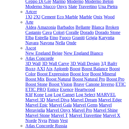
Ceppo Di Gre
Marmo
Moderno
Moderno Beton
Moderno Stucco
Onyx
Slate
Travertino
Una Pietra
Artcer
1Xl
2Xl
Cement
Eco Marble
Marble
Onix
Wood
Arte
Aldea
Amazonia
Barbados
Bellante
Blanca
Broken
Castanio
Cava
Colori
Coralle
Dorado
Dorado Stone
Elba
Estrella
Etno
Fuoco
Graniti
Grigia
Karyntia
Navara
Navona
Nella
Onde
Ascot
New England Beige
New England Bianco
Atlas Concorde
3D Wall
3D Wall Carve
3D Wall Design
3Д Вайт
Волл
AXI
Aix
Aplomb
Boost
Boost Balance
Boost
Color
Boost Expression
Boost Icor
Boost Mineral
Boost Mix
Boost Natural
Boost Natural Pro
Boost Pro
Boost Stone
Boost Vision
Brave
Canone Inverso
ETIC
ETIC PRO
Entice
Exence
Heartwood
Klif
Kone
Log
Log Cansei
Log Select
MARVEL
Marvel 3D
Marvel Diva
Marvel Dream
Marvel Edge
Marvel Epic
Marvel Gala
Marvel Gems
Marvel
Meraviglia
Marvel Onyx
Marvel Pro
Marvel Shine
Marvel Stone
Marvel T
Marvel Travertine
Marvel X
Norde
Nyra
Prism
Vest
Atlas Concorde Russia