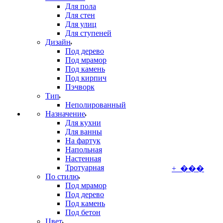
Для пола
Для стен
Для улиц
Для ступеней
Дизайн
Под дерево
Под мрамор
Под камень
Под кирпич
Пэчворк
Тип
Неполированный
Назначение
Для кухни
Для ванны
На фартук
Напольная
Настенная
Тротуарная
+ ���
По стилю
Под мрамор
Под дерево
Под камень
Под бетон
Цвет