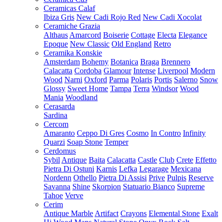
Ceramicas Calaf
Ibiza Gris
New Cadi Rojo Red
New Cadi Xocolat
Ceramiche Grazia
Althaus
Amarcord
Boiserie
Cottage
Electa
Elegance
Epoque
New Classic
Old England
Retro
Ceramika Konskie
Amsterdam
Bohemy
Botanica
Braga
Brennero
Calacatta
Cordoba
Glamour
Intense
Liverpool
Modern
Wood
Narni
Oxford
Parma
Polaris
Portis
Salerno
Snow
Glossy
Sweet Home
Tampa
Terra
Windsor
Wood
Mania
Woodland
Cerasarda
Sardina
Cercom
Amaranto
Ceppo Di Gres
Cosmo
In Contro
Infinity
Quarzi
Soap Stone
Temper
Cerdomus
Sybil
Antique
Baita
Calacatta
Castle
Club
Crete
Effetto
Pietra Di Ostuni
Karnis
Lefka
Legarage
Mexicana
Nordenn
Othello
Pietra Di Assisi
Prive
Pulpis
Reserve
Savanna
Shine
Skorpion
Statuario Bianco
Supreme
Tahoe
Verve
Cerim
Antique Marble
Artifact
Crayons
Elemental Stone
Exalt