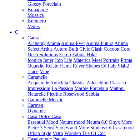
Glossy
Porcelain
Bonaparte
Mosaics
Brennero
Venus
C
Caesar
Alchemy
Anima
Anima Ever
Anima Futura
Anima
Select
Arthis
Autore
Built
Civic
Clash
Cocoon
Core
Deco Solutions
Eikon
Fabula
Hike
Iconica
Inner
Join
Life
Materica
Meet
Portraits
Prima
Quarzite
Relate Flame
Rever
Shapes Of Italy
Slab2
Trace
Vibe
Caramelle
Acquarelle
Antichita Classica
Arlecchino
Classica
Impressioni
La Passion
Marble Porcelain
Mattoni
Naturelle
Pietrine
Rosewood
Sabbia
Caramelle Mosaic
Carmen
Dynamic
Casa Dolce Casa
Essential Mood
Nature mood
Neutra 6.0
Onyx More
Pietre 3
Sensi
Stones and More
Studios Of Casamood
Urban Style
Vetro
Wooden Tile Of Cdc
Casalgrande Padana