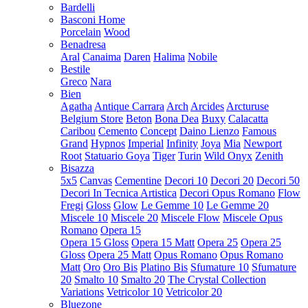
Bardelli
Basconi Home
Porcelain
Wood
Benadresa
Aral
Canaima
Daren
Halima
Nobile
Bestile
Greco
Nara
Bien
Agatha
Antique Carrara
Arch
Arcides
Arcturuse
Belgium Store
Beton
Bona Dea
Buxy
Calacatta
Caribou
Cemento
Concept
Daino Lienzo
Famous
Grand
Hypnos
Imperial
Infinity
Joya
Mia
Newport
Root
Statuario Goya
Tiger
Turin
Wild Onyx
Zenith
Bisazza
5x5
Canvas
Cementine
Decori 10
Decori 20
Decori 50
Decori In Tecnica Artistica
Decori Opus Romano
Flow
Fregi
Gloss
Glow
Le Gemme 10
Le Gemme 20
Miscele 10
Miscele 20
Miscele Flow
Miscele Opus
Romano
Opera 15
Opera 15 Gloss
Opera 15 Matt
Opera 25
Opera 25
Gloss
Opera 25 Matt
Opus Romano
Opus Romano
Matt
Oro
Oro Bis
Platino Bis
Sfumature 10
Sfumature
20
Smalto 10
Smalto 20
The Crystal Collection
Variations
Vetricolor 10
Vetricolor 20
Bluezone