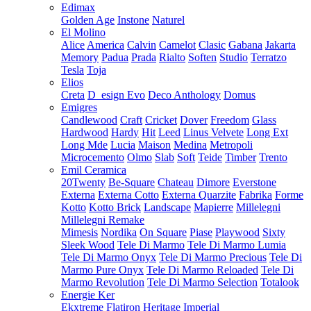
Edimax
Golden Age
Instone
Naturel
El Molino
Alice
America
Calvin
Camelot
Clasic
Gabana
Jakarta
Memory
Padua
Prada
Rialto
Soften
Studio
Terratzo
Tesla
Toja
Elios
Creta
D_esign Evo
Deco Anthology
Domus
Emigres
Candlewood
Craft
Cricket
Dover
Freedom
Glass
Hardwood
Hardy
Hit
Leed
Linus Velvete
Long Ext
Long Mde
Lucia
Maison
Medina
Metropoli
Microcemento
Olmo
Slab
Soft
Teide
Timber
Trento
Emil Ceramica
20Twenty
Be-Square
Chateau
Dimore
Everstone
Externa
Externa Cotto
Externa Quarzite
Fabrika
Forme
Kotto
Kotto Brick
Landscape
Mapierre
Millelegni
Millelegni Remake
Mimesis
Nordika
On Square
Piase
Playwood
Sixty
Sleek Wood
Tele Di Marmo
Tele Di Marmo Lumia
Tele Di Marmo Onyx
Tele Di Marmo Precious
Tele Di
Marmo Pure Onyx
Tele Di Marmo Reloaded
Tele Di
Marmo Revolution
Tele Di Marmo Selection
Totalook
Energie Ker
Ekxtreme
Flatiron
Heritage
Imperial