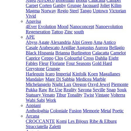
Aged
Art-Deco
Bohemian
Bondi
Calacatta
Camper
Carpet
Corten
Gatsby
Grunge
Jacquard
Joliet
Kilim
Magma
Norway
Regio
Steel
Tango
Uptown
Victorian
Vivid
Apavisa
4Ever
Evolution
Mood
Nanoconcept
Nanoevolution
Regeneration
Tattoo
Zinc
south
APE
Abyss
Agate
Alexandria
Alpi Green
Ama
Antico
Casale
Arabescato
Argillae
Augustus
Aurora
Bellagio
Black Hispania
Brianna
Burlington
Calacatta
Camelot
Caprice
Ceppo
Clos
Colourful
Cross
Dahlia
Eight
Fables
Fleur
Floriane
Four Seasons
Gold Hard
Greystone
Grunge
Harlequin
Icaro
Imperial
Kinfolk
Koen
Magallanes
Mandalay
Mare Di Sabbia
Medicea Marble
Michelangelo
Night Lux
Oregon
Oxyd Jewel
Piemonte
Pukka
Raw
Re Use
Reality
Savona
Seville
Snap
Souk
Statuary Venato
Tibur
Tonality
Twist
Vintage
Volterra
Wabi Sabi
Work
Appiani
Anthologhia
Coloniale
Fusion
Memorie
Metal
Poetic
Arcana
CROCCANTE
Komi
Les Bijoux
Ribe & Elburg
Stracciatella
Zaletti