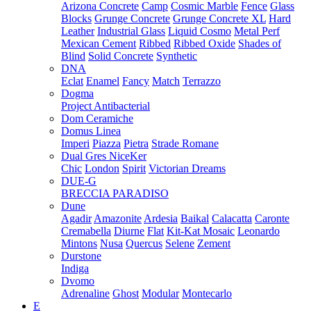
Arizona Concrete
Camp
Cosmic Marble
Fence
Glass
Blocks
Grunge Concrete
Grunge Concrete XL
Hard
Leather
Industrial Glass
Liquid Cosmo
Metal Perf
Mexican Cement
Ribbed
Ribbed Oxide
Shades of
Blind
Solid Concrete
Synthetic
DNA
Eclat
Enamel
Fancy
Match
Terrazzo
Dogma
Project Antibacterial
Dom Ceramiche
Domus Linea
Imperi
Piazza
Pietra
Strade Romane
Dual Gres NiceKer
Chic
London
Spirit
Victorian Dreams
DUE-G
BRECCIA PARADISO
Dune
Agadir
Amazonite
Ardesia
Baikal
Calacatta
Caronte
Cremabella
Diurne
Flat
Kit-Kat Mosaic
Leonardo
Mintons
Nusa
Quercus
Selene
Zement
Durstone
Indiga
Dvomo
Adrenaline
Ghost
Modular
Montecarlo
E