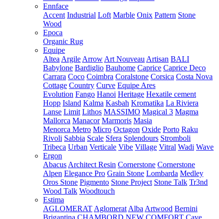
Ennface
Accent
Industrial
Loft
Marble
Onix
Pattern
Stone
Wood
Epoca
Organic Rug
Equipe
Altea
Argile
Arrow
Art Nouveau
Artisan
BALI
Babylone
Bardiglio
Bauhome
Caprice
Caprice Deco
Carrara
Coco
Coimbra
Coralstone
Corsica
Costa Nova
Cottage
Country
Curve
Equipe Ares
Evolution
Fango
Hanoi
Heritage
Hexatile cement
Hopp
Island
Kalma
Kasbah
Kromatika
La Riviera
Lanse
Limit
Lithos
MASSIMO
Magical 3
Magma
Mallorca
Manacor
Marmoris
Masia
Menorca
Metro
Micro
Octagon
Oxide
Porto
Raku
Rivoli
Sabbia
Scale
Sfera
Splendours
Stromboli
Tribeca
Urban
Verticale
Vibe
Village
Vitral
Wadi
Wave
Ergon
Abacus
Architect Resin
Cornerstone
Cornerstone
Alpen
Elegance Pro
Grain Stone
Lombarda
Medley
Oros Stone
Pigmento
Stone Project
Stone Talk
Tr3nd
Wood Talk
Woodtouch
Estima
AGLOMERAT
Aglomerat
Alba
Artwood
Bernini
Brigantina
CHAMBORD NEW
COMFORT
Cave