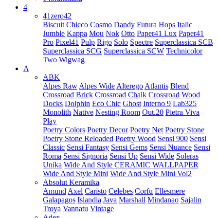
4
41zero42
Biscuit
Chicco
Cosmo
Dandy
Futura
Hops
Italic
Jumble
Kappa
Mou
Nok
Otto
Paper41 Lux
Paper41
Pro
Pixel41
Pulp
Rigo
Solo
Spectre
Superclassica SCB
Superclassica SCG
Superclassica SCW
Technicolor
Two
Wigwag
A
ABK
Alpes Raw
Alpes Wide
Alterego
Atlantis
Blend
Crossroad Brick
Crossroad Chalk
Crossroad Wood
Docks
Dolphin
Eco Chic
Ghost
Interno 9
Lab325
Monolith
Native
Nesting Room
Out.20
Pietra Viva
Play
Poetry Colors
Poetry Decor
Poetry Net
Poetry Stone
Poetry Stone Reloaded
Poetry Wood
Sensi 900
Sensi
Classic
Sensi Fantasy
Sensi Gems
Sensi Nuance
Sensi
Roma
Sensi Signoria
Sensi Up
Sensi Wide
Soleras
Unika
Wide And Style CERAMIC WALLPAPER
Wide And Style Mini
Wide And Style Mini Vol2
Absolut Keramika
Amund
Axel
Caristo
Celebes
Corfu
Ellesmere
Galapagos
Islandia
Java
Marshall
Mindanao
Sajalin
Troya
Vannatu
Vintage
Adex