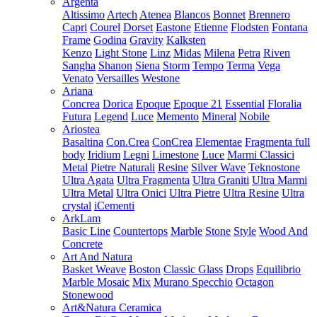
Argenta
Altissimo
Artech
Atenea
Blancos
Bonnet
Brennero
Capri
Courel
Dorset
Eastone
Etienne
Flodsten
Fontana
Frame
Godina
Gravity
Kalksten
Kenzo
Light Stone
Linz
Midas
Milena
Petra
Riven
Sangha
Shanon
Siena
Storm
Tempo
Terma
Vega
Venato
Versailles
Westone
Ariana
Concrea
Dorica
Epoque
Epoque 21
Essential
Floralia
Futura
Legend
Luce
Memento
Mineral
Nobile
Ariostea
Basaltina
Con.Crea
ConCrea
Elementae
Fragmenta full
body
Iridium
Legni
Limestone
Luce
Marmi Classici
Metal
Pietre Naturali
Resine
Silver Wave
Teknostone
Ultra Agata
Ultra Fragmenta
Ultra Graniti
Ultra Marmi
Ultra Metal
Ultra Onici
Ultra Pietre
Ultra Resine
Ultra
crystal
iCementi
ArkLam
Basic Line
Countertops
Marble
Stone
Style
Wood And
Concrete
Art And Natura
Basket Weave
Boston
Classic Glass
Drops
Equilibrio
Marble Mosaic
Mix
Murano Specchio
Octagon
Stonewood
Art&Natura Ceramica