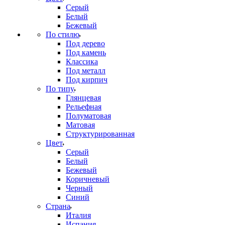
Серый
Белый
Бежевый
По стилю
Под дерево
Под камень
Классика
Под металл
Под кирпич
По типу
Глянцевая
Рельефная
Полуматовая
Матовая
Структурированная
Цвет
Серый
Белый
Бежевый
Коричневый
Черный
Синий
Страна
Италия
Испания