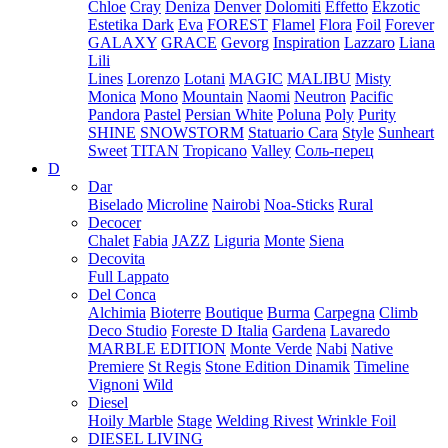
Chloe
Cray
Deniza
Denver
Dolomiti
Effetto
Ekzotic
Estetika Dark
Eva
FOREST
Flamel
Flora
Foil
Forever
GALAXY
GRACE
Gevorg
Inspiration
Lazzaro
Liana
Lili
Lines
Lorenzo
Lotani
MAGIC
MALIBU
Misty
Monica
Mono
Mountain
Naomi
Neutron
Pacific
Pandora
Pastel
Persian White
Poluna
Poly
Purity
SHINE
SNOWSTORM
Statuario Cara
Style
Sunheart
Sweet
TITAN
Tropicano
Valley
Соль-перец
D
Dar
Biselado
Microline
Nairobi
Noa-Sticks
Rural
Decocer
Chalet
Fabia
JAZZ
Liguria
Monte
Siena
Decovita
Full Lappato
Del Conca
Alchimia
Bioterre
Boutique
Burma
Carpegna
Climb
Deco Studio
Foreste D Italia
Gardena
Lavaredo
MARBLE EDITION
Monte Verde
Nabi
Native
Premiere
St Regis
Stone Edition Dinamik
Timeline
Vignoni
Wild
Diesel
Hoily Marble
Stage
Welding Rivest
Wrinkle Foil
DIESEL LIVING