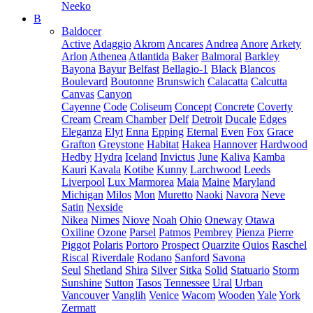
Neeko
B
Baldocer
Active
Adaggio
Akrom
Ancares
Andrea
Anore
Arkety
Arlon
Athenea
Atlantida
Baker
Balmoral
Barkley
Bayona
Bayur
Belfast
Bellagio-1
Black
Blancos
Boulevard
Boutonne
Brunswich
Calacatta
Calcutta
Canvas
Canyon
Cayenne
Code
Coliseum
Concept
Concrete
Coverty
Cream
Cream Chamber
Delf
Detroit
Ducale
Edges
Eleganza
Elyt
Enna
Epping
Eternal
Even
Fox
Grace
Grafton
Greystone
Habitat
Hakea
Hannover
Hardwood
Hedby
Hydra
Iceland
Invictus
June
Kaliva
Kamba
Kauri
Kavala
Kotibe
Kunny
Larchwood
Leeds
Liverpool
Lux Marmorea
Maia
Maine
Maryland
Michigan
Milos
Mon
Muretto
Naoki
Navora
Neve
Satin
Nexside
Nikea
Nimes
Niove
Noah
Ohio
Oneway
Otawa
Oxiline
Ozone
Parsel
Patmos
Pembrey
Pienza
Pierre
Piggot
Polaris
Portoro
Prospect
Quarzite
Quios
Raschel
Riscal
Riverdale
Rodano
Sanford
Savona
Seul
Shetland
Shira
Silver
Sitka
Solid
Statuario
Storm
Sunshine
Sutton
Tasos
Tennessee
Ural
Urban
Vancouver
Vanglih
Venice
Wacom
Wooden
Yale
York
Zermatt