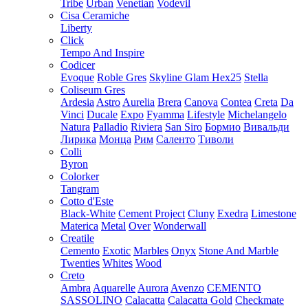
Tribe
Urban
Venetian
Vodevil
Cisa Ceramiche
Liberty
Click
Tempo And Inspire
Codicer
Evoque
Roble Gres
Skyline Glam Hex25
Stella
Coliseum Gres
Ardesia
Astro
Aurelia
Brera
Canova
Contea
Creta
Da
Vinci
Ducale
Expo
Fyamma
Lifestyle
Michelangelo
Natura
Palladio
Riviera
San Siro
Бормио
Вивальди
Лирика
Монца
Рим
Саленто
Тиволи
Colli
Byron
Colorker
Tangram
Cotto d'Este
Black-White
Cement Project
Cluny
Exedra
Limestone
Materica
Metal
Over
Wonderwall
Creatile
Cemento
Exotic
Marbles
Onyx
Stone And Marble
Twenties
Whites
Wood
Creto
Ambra
Aquarelle
Aurora
Avenzo
CEMENTO
SASSOLINO
Calacatta
Calacatta Gold
Checkmate