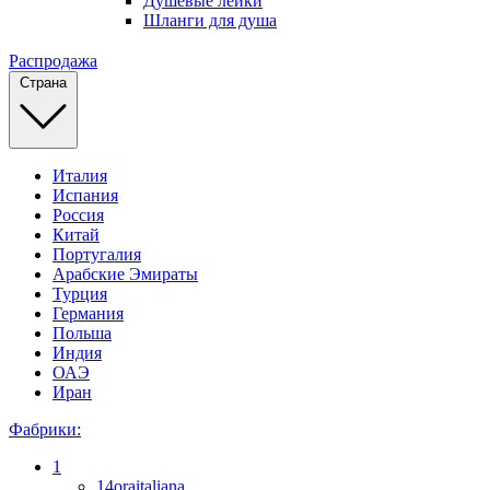
Душевые лейки
Шланги для душа
Распродажа
Страна
Италия
Испания
Россия
Китай
Португалия
Арабские Эмираты
Турция
Германия
Польша
Индия
ОАЭ
Иран
Фабрики:
1
14oraitaliana