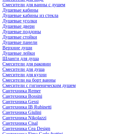
Смесители для ванны с душем
Душевые кабины
Душевые кабины из стекла
Душевые уголки
Душевые двери
Душевые поддоны
Душевые стойки
Душевые панели
Верхние души
Душевые лейки
Шланги для душа
Смесители для раковин
Смесители для душа
Смесители для кухни
Смесители на борт ванны
Смесители с гигиеническим душем
Сантехника Remer
Сантехника Bossini
Сантехника Gessi
Сантехника IB Rubinetti
Сантехника Giulini
Сантехника Nikolazzi
Сантехника Cisal
Сантехника Cea Design
Сантехника Fima Carlo frattini