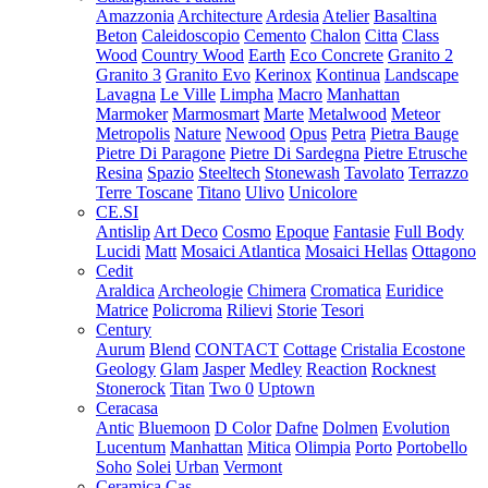
Amazzonia
Architecture
Ardesia
Atelier
Basaltina
Beton
Caleidoscopio
Cemento
Chalon
Citta
Class
Wood
Country Wood
Earth
Eco Concrete
Granito 2
Granito 3
Granito Evo
Kerinox
Kontinua
Landscape
Lavagna
Le Ville
Limpha
Macro
Manhattan
Marmoker
Marmosmart
Marte
Metalwood
Meteor
Metropolis
Nature
Newood
Opus
Petra
Pietra Bauge
Pietre Di Paragone
Pietre Di Sardegna
Pietre Etrusche
Resina
Spazio
Steeltech
Stonewash
Tavolato
Terrazzo
Terre Toscane
Titano
Ulivo
Unicolore
CE.SI
Antislip
Art Deco
Cosmo
Epoque
Fantasie
Full Body
Lucidi
Matt
Mosaici Atlantica
Mosaici Hellas
Ottagono
Cedit
Araldica
Archeologie
Chimera
Cromatica
Euridice
Matrice
Policroma
Rilievi
Storie
Tesori
Century
Aurum
Blend
CONTACT
Cottage
Cristalia
Ecostone
Geology
Glam
Jasper
Medley
Reaction
Rocknest
Stonerock
Titan
Two 0
Uptown
Ceracasa
Antic
Bluemoon
D Color
Dafne
Dolmen
Evolution
Lucentum
Manhattan
Mitica
Olimpia
Porto
Portobello
Soho
Solei
Urban
Vermont
Ceramica Cas