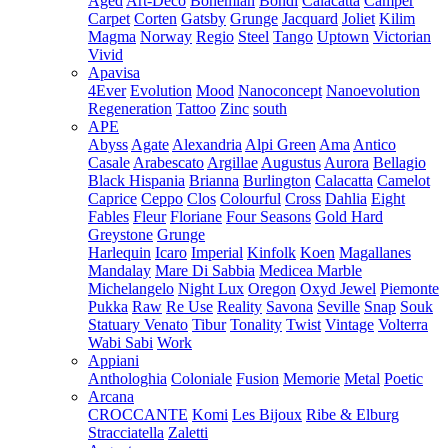
Aged
Art-Deco
Bohemian
Bondi
Calacatta
Camper
Carpet
Corten
Gatsby
Grunge
Jacquard
Joliet
Kilim
Magma
Norway
Regio
Steel
Tango
Uptown
Victorian
Vivid
Apavisa
4Ever
Evolution
Mood
Nanoconcept
Nanoevolution
Regeneration
Tattoo
Zinc
south
APE
Abyss
Agate
Alexandria
Alpi Green
Ama
Antico
Casale
Arabescato
Argillae
Augustus
Aurora
Bellagio
Black Hispania
Brianna
Burlington
Calacatta
Camelot
Caprice
Ceppo
Clos
Colourful
Cross
Dahlia
Eight
Fables
Fleur
Floriane
Four Seasons
Gold Hard
Greystone
Grunge
Harlequin
Icaro
Imperial
Kinfolk
Koen
Magallanes
Mandalay
Mare Di Sabbia
Medicea Marble
Michelangelo
Night Lux
Oregon
Oxyd Jewel
Piemonte
Pukka
Raw
Re Use
Reality
Savona
Seville
Snap
Souk
Statuary Venato
Tibur
Tonality
Twist
Vintage
Volterra
Wabi Sabi
Work
Appiani
Anthologhia
Coloniale
Fusion
Memorie
Metal
Poetic
Arcana
CROCCANTE
Komi
Les Bijoux
Ribe & Elburg
Stracciatella
Zaletti