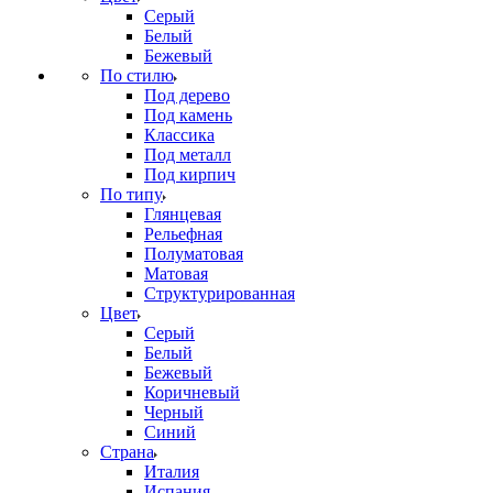
Серый
Белый
Бежевый
По стилю
Под дерево
Под камень
Классика
Под металл
Под кирпич
По типу
Глянцевая
Рельефная
Полуматовая
Матовая
Структурированная
Цвет
Серый
Белый
Бежевый
Коричневый
Черный
Синий
Страна
Италия
Испания