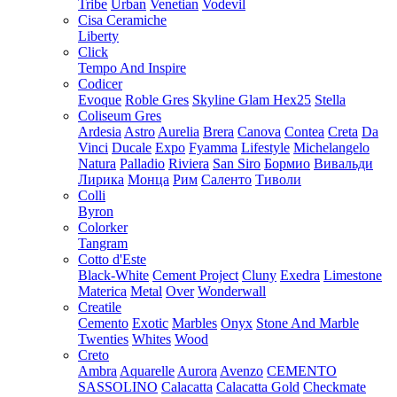
Tribe
Urban
Venetian
Vodevil
Cisa Ceramiche
Liberty
Click
Tempo And Inspire
Codicer
Evoque
Roble Gres
Skyline Glam Hex25
Stella
Coliseum Gres
Ardesia
Astro
Aurelia
Brera
Canova
Contea
Creta
Da
Vinci
Ducale
Expo
Fyamma
Lifestyle
Michelangelo
Natura
Palladio
Riviera
San Siro
Бормио
Вивальди
Лирика
Монца
Рим
Саленто
Тиволи
Colli
Byron
Colorker
Tangram
Cotto d'Este
Black-White
Cement Project
Cluny
Exedra
Limestone
Materica
Metal
Over
Wonderwall
Creatile
Cemento
Exotic
Marbles
Onyx
Stone And Marble
Twenties
Whites
Wood
Creto
Ambra
Aquarelle
Aurora
Avenzo
CEMENTO
SASSOLINO
Calacatta
Calacatta Gold
Checkmate