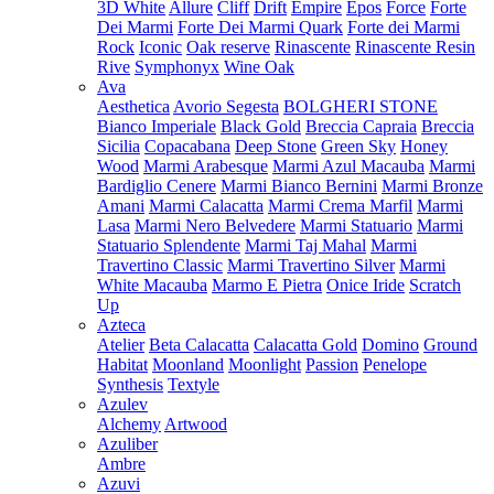
3D White
Allure
Cliff
Drift
Empire
Epos
Force
Forte
Dei Marmi
Forte Dei Marmi Quark
Forte dei Marmi
Rock
Iconic
Oak reserve
Rinascente
Rinascente Resin
Rive
Symphonyx
Wine Oak
Ava
Aesthetica
Avorio Segesta
BOLGHERI STONE
Bianco Imperiale
Black Gold
Breccia Capraia
Breccia
Sicilia
Copacabana
Deep Stone
Green Sky
Honey
Wood
Marmi Arabesque
Marmi Azul Macauba
Marmi
Bardiglio Cenere
Marmi Bianco Bernini
Marmi Bronze
Amani
Marmi Calacatta
Marmi Crema Marfil
Marmi
Lasa
Marmi Nero Belvedere
Marmi Statuario
Marmi
Statuario Splendente
Marmi Taj Mahal
Marmi
Travertino Classic
Marmi Travertino Silver
Marmi
White Macauba
Marmo E Pietra
Onice Iride
Scratch
Up
Azteca
Atelier
Beta Calacatta
Calacatta Gold
Domino
Ground
Habitat
Moonland
Moonlight
Passion
Penelope
Synthesis
Textyle
Azulev
Alchemy
Artwood
Azuliber
Ambre
Azuvi