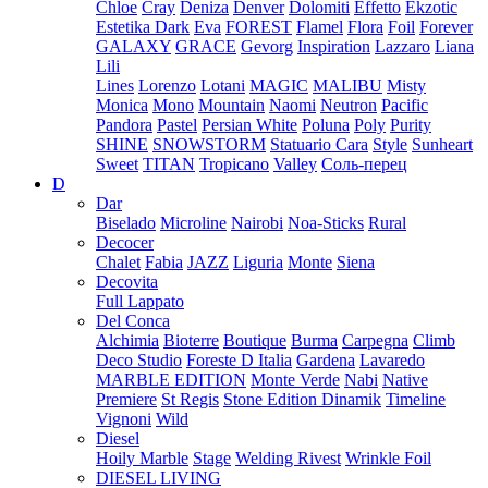
Chloe
Cray
Deniza
Denver
Dolomiti
Effetto
Ekzotic
Estetika Dark
Eva
FOREST
Flamel
Flora
Foil
Forever
GALAXY
GRACE
Gevorg
Inspiration
Lazzaro
Liana
Lili
Lines
Lorenzo
Lotani
MAGIC
MALIBU
Misty
Monica
Mono
Mountain
Naomi
Neutron
Pacific
Pandora
Pastel
Persian White
Poluna
Poly
Purity
SHINE
SNOWSTORM
Statuario Cara
Style
Sunheart
Sweet
TITAN
Tropicano
Valley
Соль-перец
D
Dar
Biselado
Microline
Nairobi
Noa-Sticks
Rural
Decocer
Chalet
Fabia
JAZZ
Liguria
Monte
Siena
Decovita
Full Lappato
Del Conca
Alchimia
Bioterre
Boutique
Burma
Carpegna
Climb
Deco Studio
Foreste D Italia
Gardena
Lavaredo
MARBLE EDITION
Monte Verde
Nabi
Native
Premiere
St Regis
Stone Edition Dinamik
Timeline
Vignoni
Wild
Diesel
Hoily Marble
Stage
Welding Rivest
Wrinkle Foil
DIESEL LIVING