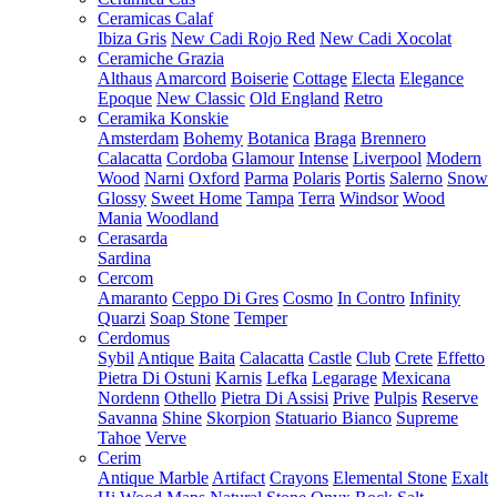
Ceramicas Calaf
Ibiza Gris
New Cadi Rojo Red
New Cadi Xocolat
Ceramiche Grazia
Althaus
Amarcord
Boiserie
Cottage
Electa
Elegance
Epoque
New Classic
Old England
Retro
Ceramika Konskie
Amsterdam
Bohemy
Botanica
Braga
Brennero
Calacatta
Cordoba
Glamour
Intense
Liverpool
Modern
Wood
Narni
Oxford
Parma
Polaris
Portis
Salerno
Snow
Glossy
Sweet Home
Tampa
Terra
Windsor
Wood
Mania
Woodland
Cerasarda
Sardina
Cercom
Amaranto
Ceppo Di Gres
Cosmo
In Contro
Infinity
Quarzi
Soap Stone
Temper
Cerdomus
Sybil
Antique
Baita
Calacatta
Castle
Club
Crete
Effetto
Pietra Di Ostuni
Karnis
Lefka
Legarage
Mexicana
Nordenn
Othello
Pietra Di Assisi
Prive
Pulpis
Reserve
Savanna
Shine
Skorpion
Statuario Bianco
Supreme
Tahoe
Verve
Cerim
Antique Marble
Artifact
Crayons
Elemental Stone
Exalt