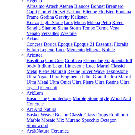
Argenta
Altissimo
Artech
Atenea
Blancos
Bonnet
Brennero
Capri
Courel
Dorset
Eastone
Etienne
Flodsten
Fontana
Frame
Godina
Gravity
Kalksten
Kenzo
Light Stone
Linz
Midas
Milena
Petra
Riven
Sangha
Shanon
Siena
Storm
Tempo
Terma
Vega
Venato
Versailles
Westone
Ariana
Concrea
Dorica
Epoque
Epoque 21
Essential
Floralia
Futura
Legend
Luce
Memento
Mineral
Nobile
Ariostea
Basaltina
Con.Crea
ConCrea
Elementae
Fragmenta full
body
Iridium
Legni
Limestone
Luce
Marmi Classici
Metal
Pietre Naturali
Resine
Silver Wave
Teknostone
Ultra Agata
Ultra Fragmenta
Ultra Graniti
Ultra Marmi
Ultra Metal
Ultra Onici
Ultra Pietre
Ultra Resine
Ultra
crystal
iCementi
ArkLam
Basic Line
Countertops
Marble
Stone
Style
Wood And
Concrete
Art And Natura
Basket Weave
Boston
Classic Glass
Drops
Equilibrio
Marble Mosaic
Mix
Murano Specchio
Octagon
Stonewood
Art&Natura Ceramica