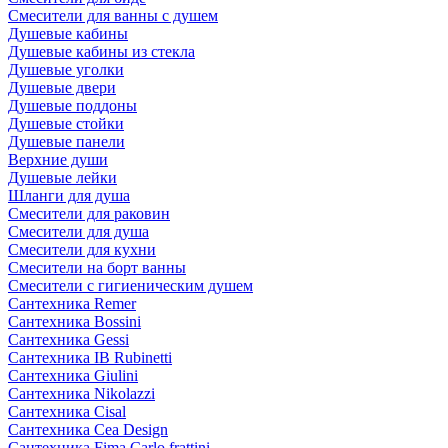
Смесители для ванны с душем
Душевые кабины
Душевые кабины из стекла
Душевые уголки
Душевые двери
Душевые поддоны
Душевые стойки
Душевые панели
Верхние души
Душевые лейки
Шланги для душа
Смесители для раковин
Смесители для душа
Смесители для кухни
Смесители на борт ванны
Смесители с гигиеническим душем
Сантехника Remer
Сантехника Bossini
Сантехника Gessi
Сантехника IB Rubinetti
Сантехника Giulini
Сантехника Nikolazzi
Сантехника Cisal
Сантехника Cea Design
Сантехника Fima Carlo frattini