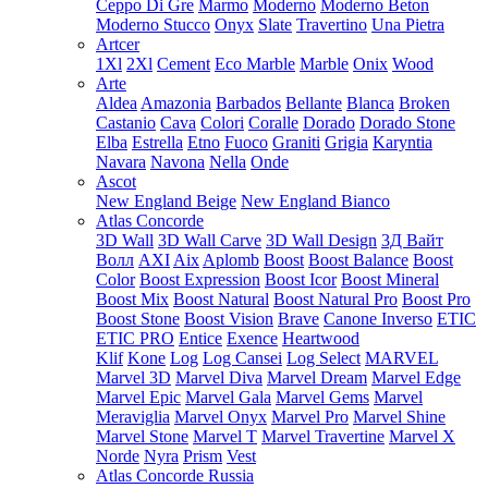
Ceppo Di Gre
Marmo
Moderno
Moderno Beton
Moderno Stucco
Onyx
Slate
Travertino
Una Pietra
Artcer
1Xl
2Xl
Cement
Eco Marble
Marble
Onix
Wood
Arte
Aldea
Amazonia
Barbados
Bellante
Blanca
Broken
Castanio
Cava
Colori
Coralle
Dorado
Dorado Stone
Elba
Estrella
Etno
Fuoco
Graniti
Grigia
Karyntia
Navara
Navona
Nella
Onde
Ascot
New England Beige
New England Bianco
Atlas Concorde
3D Wall
3D Wall Carve
3D Wall Design
3Д Вайт
Волл
AXI
Aix
Aplomb
Boost
Boost Balance
Boost
Color
Boost Expression
Boost Icor
Boost Mineral
Boost Mix
Boost Natural
Boost Natural Pro
Boost Pro
Boost Stone
Boost Vision
Brave
Canone Inverso
ETIC
ETIC PRO
Entice
Exence
Heartwood
Klif
Kone
Log
Log Cansei
Log Select
MARVEL
Marvel 3D
Marvel Diva
Marvel Dream
Marvel Edge
Marvel Epic
Marvel Gala
Marvel Gems
Marvel
Meraviglia
Marvel Onyx
Marvel Pro
Marvel Shine
Marvel Stone
Marvel T
Marvel Travertine
Marvel X
Norde
Nyra
Prism
Vest
Atlas Concorde Russia