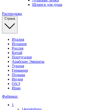
Душевые лейки
Шланги для душа
Распродажа
Страна
Италия
Испания
Россия
Китай
Португалия
Арабские Эмираты
Турция
Германия
Польша
Индия
ОАЭ
Иран
Фабрики:
1
14oraitaliana