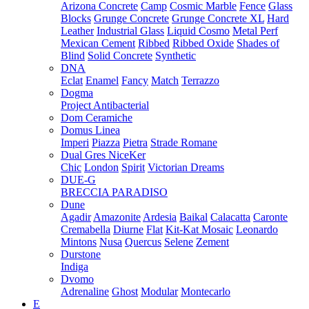
Arizona Concrete
Camp
Cosmic Marble
Fence
Glass
Blocks
Grunge Concrete
Grunge Concrete XL
Hard
Leather
Industrial Glass
Liquid Cosmo
Metal Perf
Mexican Cement
Ribbed
Ribbed Oxide
Shades of
Blind
Solid Concrete
Synthetic
DNA
Eclat
Enamel
Fancy
Match
Terrazzo
Dogma
Project Antibacterial
Dom Ceramiche
Domus Linea
Imperi
Piazza
Pietra
Strade Romane
Dual Gres NiceKer
Chic
London
Spirit
Victorian Dreams
DUE-G
BRECCIA PARADISO
Dune
Agadir
Amazonite
Ardesia
Baikal
Calacatta
Caronte
Cremabella
Diurne
Flat
Kit-Kat Mosaic
Leonardo
Mintons
Nusa
Quercus
Selene
Zement
Durstone
Indiga
Dvomo
Adrenaline
Ghost
Modular
Montecarlo
E