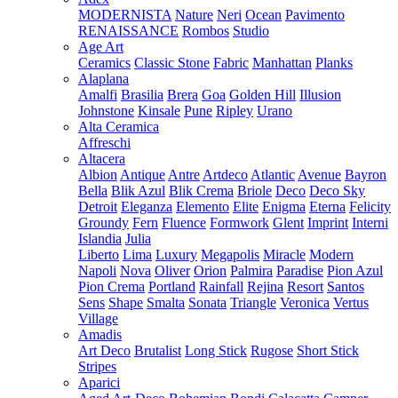
MODERNISTA
Nature
Neri
Ocean
Pavimento
RENAISSANCE
Rombos
Studio
Age Art
Ceramics
Classic Stone
Fabric
Manhattan
Planks
Alaplana
Amalfi
Brasilia
Brera
Goa
Golden Hill
Illusion
Johnstone
Kinsale
Pune
Ripley
Urano
Alta Ceramica
Affreschi
Altacera
Albion
Antique
Antre
Artdeco
Atlantic
Avenue
Bayron
Bella
Blik Azul
Blik Crema
Briole
Deco
Deco Sky
Detroit
Eleganza
Elemento
Elite
Enigma
Eterna
Felicity
Groundy
Fern
Fluence
Formwork
Glent
Imprint
Interni
Islandia
Julia
Liberto
Lima
Luxury
Megapolis
Miracle
Modern
Napoli
Nova
Oliver
Orion
Palmira
Paradise
Pion Azul
Pion Crema
Portland
Rainfall
Rejina
Resort
Santos
Sens
Shape
Smalta
Sonata
Triangle
Veronica
Vertus
Village
Amadis
Art Deco
Brutalist
Long Stick
Rugose
Short Stick
Stripes
Aparici