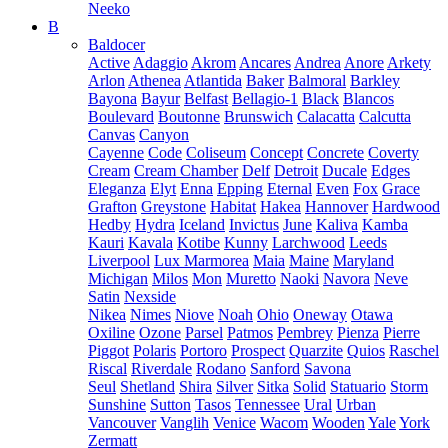
Neeko
B
Baldocer
Active
Adaggio
Akrom
Ancares
Andrea
Anore
Arkety
Arlon
Athenea
Atlantida
Baker
Balmoral
Barkley
Bayona
Bayur
Belfast
Bellagio-1
Black
Blancos
Boulevard
Boutonne
Brunswich
Calacatta
Calcutta
Canvas
Canyon
Cayenne
Code
Coliseum
Concept
Concrete
Coverty
Cream
Cream Chamber
Delf
Detroit
Ducale
Edges
Eleganza
Elyt
Enna
Epping
Eternal
Even
Fox
Grace
Grafton
Greystone
Habitat
Hakea
Hannover
Hardwood
Hedby
Hydra
Iceland
Invictus
June
Kaliva
Kamba
Kauri
Kavala
Kotibe
Kunny
Larchwood
Leeds
Liverpool
Lux Marmorea
Maia
Maine
Maryland
Michigan
Milos
Mon
Muretto
Naoki
Navora
Neve
Satin
Nexside
Nikea
Nimes
Niove
Noah
Ohio
Oneway
Otawa
Oxiline
Ozone
Parsel
Patmos
Pembrey
Pienza
Pierre
Piggot
Polaris
Portoro
Prospect
Quarzite
Quios
Raschel
Riscal
Riverdale
Rodano
Sanford
Savona
Seul
Shetland
Shira
Silver
Sitka
Solid
Statuario
Storm
Sunshine
Sutton
Tasos
Tennessee
Ural
Urban
Vancouver
Vanglih
Venice
Wacom
Wooden
Yale
York
Zermatt