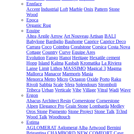
Ennface
Accent
Industrial
Loft
Marble
Onix
Pattern
Stone
Wood
Epoca
Organic Rug
Equipe
Altea
Argile
Arrow
Art Nouveau
Artisan
BALI
Babylone
Bardiglio
Bauhome
Caprice
Caprice Deco
Carrara
Coco
Coimbra
Coralstone
Corsica
Costa Nova
Cottage
Country
Curve
Equipe Ares
Evolution
Fango
Hanoi
Heritage
Hexatile cement
Hopp
Island
Kalma
Kasbah
Kromatika
La Riviera
Lanse
Limit
Lithos
MASSIMO
Magical 3
Magma
Mallorca
Manacor
Marmoris
Masia
Menorca
Metro
Micro
Octagon
Oxide
Porto
Raku
Rivoli
Sabbia
Scale
Sfera
Splendours
Stromboli
Tribeca
Urban
Verticale
Vibe
Village
Vitral
Wadi
Wave
Ergon
Abacus
Architect Resin
Cornerstone
Cornerstone
Alpen
Elegance Pro
Grain Stone
Lombarda
Medley
Oros Stone
Pigmento
Stone Project
Stone Talk
Tr3nd
Wood Talk
Woodtouch
Estima
AGLOMERAT
Aglomerat
Alba
Artwood
Bernini
Brigantina
CHAMBORD NEW
COMFORT
Cave