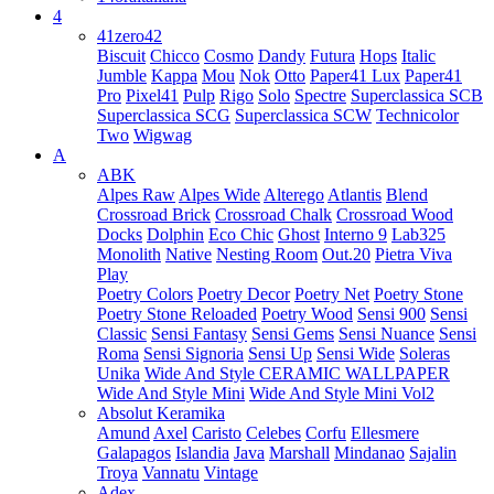
4
41zero42
Biscuit
Chicco
Cosmo
Dandy
Futura
Hops
Italic
Jumble
Kappa
Mou
Nok
Otto
Paper41 Lux
Paper41
Pro
Pixel41
Pulp
Rigo
Solo
Spectre
Superclassica SCB
Superclassica SCG
Superclassica SCW
Technicolor
Two
Wigwag
A
ABK
Alpes Raw
Alpes Wide
Alterego
Atlantis
Blend
Crossroad Brick
Crossroad Chalk
Crossroad Wood
Docks
Dolphin
Eco Chic
Ghost
Interno 9
Lab325
Monolith
Native
Nesting Room
Out.20
Pietra Viva
Play
Poetry Colors
Poetry Decor
Poetry Net
Poetry Stone
Poetry Stone Reloaded
Poetry Wood
Sensi 900
Sensi
Classic
Sensi Fantasy
Sensi Gems
Sensi Nuance
Sensi
Roma
Sensi Signoria
Sensi Up
Sensi Wide
Soleras
Unika
Wide And Style CERAMIC WALLPAPER
Wide And Style Mini
Wide And Style Mini Vol2
Absolut Keramika
Amund
Axel
Caristo
Celebes
Corfu
Ellesmere
Galapagos
Islandia
Java
Marshall
Mindanao
Sajalin
Troya
Vannatu
Vintage
Adex