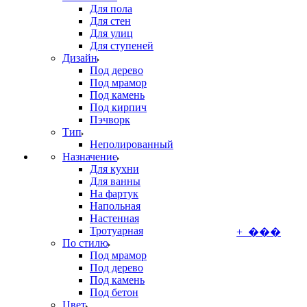
Для пола
Для стен
Для улиц
Для ступеней
Дизайн
Под дерево
Под мрамор
Под камень
Под кирпич
Пэчворк
Тип
Неполированный
Назначение
Для кухни
Для ванны
На фартук
Напольная
Настенная
Тротуарная
+ ���
По стилю
Под мрамор
Под дерево
Под камень
Под бетон
Цвет