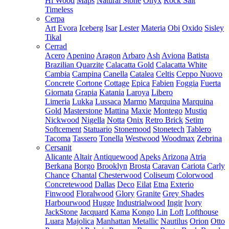
Hi Wood
Maps
Natural Stone
Onyx
Rock Salt
Timeless
Cerpa
Art
Evora
Iceberg
Isar
Lester
Materia
Obi
Oxido
Sisley
Tikal
Cerrad
Acero
Apenino
Aragon
Arbaro
Ash
Aviona
Batista
Brazilian Quarzite
Calacatta Gold
Calacatta White
Cambia
Campina
Canella
Catalea
Celtis
Ceppo Nuovo
Concrete
Cortone
Cottage
Epica
Fabien
Foggia
Fuerta
Giornata
Grapia
Katania
Laroya
Libero
Limeria
Lukka
Lussaca
Marmo
Marquina
Marquina
Gold
Masterstone
Mattina
Maxie
Montego
Mustiq
Nickwood
Nigella
Notta
Onix
Retro Brick
Setim
Softcement
Statuario
Stonemood
Stonetech
Tablero
Tacoma
Tassero
Tonella
Westwood
Woodmax
Zebrina
Cersanit
Alicante
Altair
Antiquewood
Apeks
Arizona
Atria
Berkana
Borgo
Brooklyn
Brosta
Caravan
Cariota
Carly
Chance
Chantal
Chesterwood
Coliseum
Colorwood
Concretewood
Dallas
Deco
Eilat
Etna
Exterio
Finwood
Floralwood
Glory
Granite
Grey Shades
Harbourwood
Hugge
Industrialwood
Ingir
Ivory
JackStone
Jacquard
Kama
Kongo
Lin
Loft
Lofthouse
Luara
Majolica
Manhattan
Metallic
Nautilus
Orion
Otto