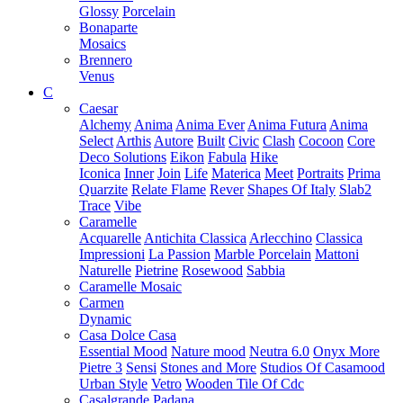
Glossy
Porcelain
Bonaparte
Mosaics
Brennero
Venus
C
Caesar
Alchemy
Anima
Anima Ever
Anima Futura
Anima
Select
Arthis
Autore
Built
Civic
Clash
Cocoon
Core
Deco Solutions
Eikon
Fabula
Hike
Iconica
Inner
Join
Life
Materica
Meet
Portraits
Prima
Quarzite
Relate Flame
Rever
Shapes Of Italy
Slab2
Trace
Vibe
Caramelle
Acquarelle
Antichita Classica
Arlecchino
Classica
Impressioni
La Passion
Marble Porcelain
Mattoni
Naturelle
Pietrine
Rosewood
Sabbia
Caramelle Mosaic
Carmen
Dynamic
Casa Dolce Casa
Essential Mood
Nature mood
Neutra 6.0
Onyx More
Pietre 3
Sensi
Stones and More
Studios Of Casamood
Urban Style
Vetro
Wooden Tile Of Cdc
Casalgrande Padana