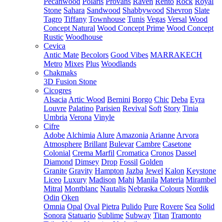
Pecanwood
Polaris
Provans
Raven
Rento
Rock
Royal
Stone
Sahara
Sandwood
Shabbywood
Shevron
Slate
Tagro
Tiffany
Townhouse
Tunis
Vegas
Versal
Wood
Concept Natural
Wood Concept Prime
Wood Concept
Rustic
Woodhouse
Cevica
Antic Mate
Becolors
Good Vibes
MARRAKECH
Metro
Mixes
Plus
Woodlands
Chakmaks
3D Fusion Stone
Cicogres
Alsacia
Artic Wood
Bernini
Borgo
Chic
Deba
Eyra
Louvre
Palatino
Parisien
Revival
Soft
Story
Tinia
Umbria
Verona
Vinyle
Cifre
Adobe
Alchimia
Alure
Amazonia
Arianne
Arvora
Atmosphere
Brillant
Bulevar
Cambre
Casetone
Colonial
Crema Marfil
Cromatica
Cronos
Dassel
Diamond
Dimsey
Drop
Fossil
Golden
Granite
Gravity
Hampton
Jazba
Jewel
Kalon
Keystone
Liceo
Luxury
Madison
Mahi
Manila
Materia
Mirambel
Mitral
Montblanc
Nautalis
Nebraska Colours
Nordik
Odin
Oken
Omnia
Opal
Oval
Pietra
Pulido
Pure
Rovere
Sea
Solid
Sonora
Statuario
Sublime
Subway
Titan
Tramonto