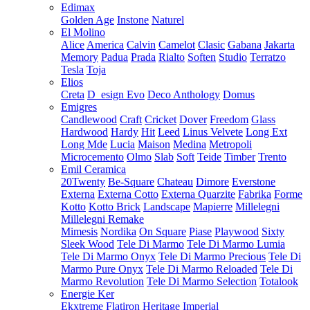
Edimax
Golden Age
Instone
Naturel
El Molino
Alice
America
Calvin
Camelot
Clasic
Gabana
Jakarta
Memory
Padua
Prada
Rialto
Soften
Studio
Terratzo
Tesla
Toja
Elios
Creta
D_esign Evo
Deco Anthology
Domus
Emigres
Candlewood
Craft
Cricket
Dover
Freedom
Glass
Hardwood
Hardy
Hit
Leed
Linus Velvete
Long Ext
Long Mde
Lucia
Maison
Medina
Metropoli
Microcemento
Olmo
Slab
Soft
Teide
Timber
Trento
Emil Ceramica
20Twenty
Be-Square
Chateau
Dimore
Everstone
Externa
Externa Cotto
Externa Quarzite
Fabrika
Forme
Kotto
Kotto Brick
Landscape
Mapierre
Millelegni
Millelegni Remake
Mimesis
Nordika
On Square
Piase
Playwood
Sixty
Sleek Wood
Tele Di Marmo
Tele Di Marmo Lumia
Tele Di Marmo Onyx
Tele Di Marmo Precious
Tele Di
Marmo Pure Onyx
Tele Di Marmo Reloaded
Tele Di
Marmo Revolution
Tele Di Marmo Selection
Totalook
Energie Ker
Ekxtreme
Flatiron
Heritage
Imperial