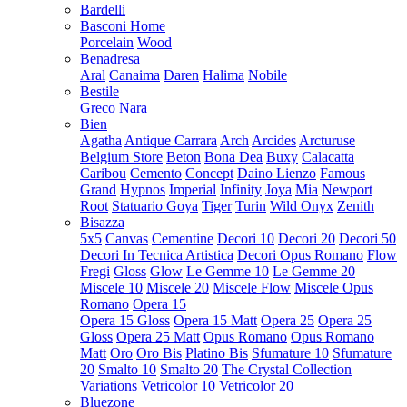
Bardelli
Basconi Home
Porcelain
Wood
Benadresa
Aral
Canaima
Daren
Halima
Nobile
Bestile
Greco
Nara
Bien
Agatha
Antique Carrara
Arch
Arcides
Arcturuse
Belgium Store
Beton
Bona Dea
Buxy
Calacatta
Caribou
Cemento
Concept
Daino Lienzo
Famous
Grand
Hypnos
Imperial
Infinity
Joya
Mia
Newport
Root
Statuario Goya
Tiger
Turin
Wild Onyx
Zenith
Bisazza
5x5
Canvas
Cementine
Decori 10
Decori 20
Decori 50
Decori In Tecnica Artistica
Decori Opus Romano
Flow
Fregi
Gloss
Glow
Le Gemme 10
Le Gemme 20
Miscele 10
Miscele 20
Miscele Flow
Miscele Opus
Romano
Opera 15
Opera 15 Gloss
Opera 15 Matt
Opera 25
Opera 25
Gloss
Opera 25 Matt
Opus Romano
Opus Romano
Matt
Oro
Oro Bis
Platino Bis
Sfumature 10
Sfumature
20
Smalto 10
Smalto 20
The Crystal Collection
Variations
Vetricolor 10
Vetricolor 20
Bluezone