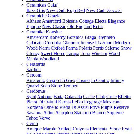
Ceramicas Calaf
Ibiza Gris
New Cadi Rojo Red
New Cadi Xocolat
Ceramiche Grazia
Althaus
Amarcord
Boiserie
Cottage
Electa
Elegance
Epoque
New Classic
Old England
Retro
Ceramika Konskie
Amsterdam
Bohemy
Botanica
Braga
Brennero
Calacatta
Cordoba
Glamour
Intense
Liverpool
Modern
Wood
Narni
Oxford
Parma
Polaris
Portis
Salerno
Snow
Glossy
Sweet Home
Tampa
Terra
Windsor
Wood
Mania
Woodland
Cerasarda
Sardina
Cercom
Amaranto
Ceppo Di Gres
Cosmo
In Contro
Infinity
Quarzi
Soap Stone
Temper
Cerdomus
Sybil
Antique
Baita
Calacatta
Castle
Club
Crete
Effetto
Pietra Di Ostuni
Karnis
Lefka
Legarage
Mexicana
Nordenn
Othello
Pietra Di Assisi
Prive
Pulpis
Reserve
Savanna
Shine
Skorpion
Statuario Bianco
Supreme
Tahoe
Verve
Cerim
Antique Marble
Artifact
Crayons
Elemental Stone
Exalt