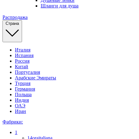
Душевые лейки
Шланги для душа
Распродажа
Страна
Италия
Испания
Россия
Китай
Португалия
Арабские Эмираты
Турция
Германия
Польша
Индия
ОАЭ
Иран
Фабрики:
1
14oraitaliana