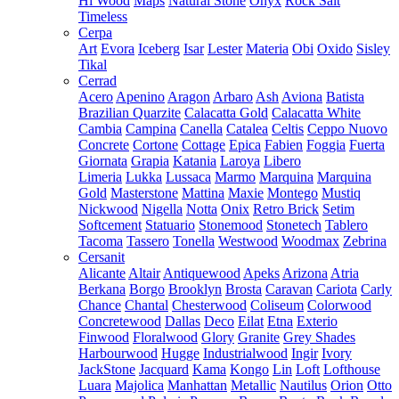
Hi Wood
Maps
Natural Stone
Onyx
Rock Salt
Timeless
Cerpa
Art
Evora
Iceberg
Isar
Lester
Materia
Obi
Oxido
Sisley
Tikal
Cerrad
Acero
Apenino
Aragon
Arbaro
Ash
Aviona
Batista
Brazilian Quarzite
Calacatta Gold
Calacatta White
Cambia
Campina
Canella
Catalea
Celtis
Ceppo Nuovo
Concrete
Cortone
Cottage
Epica
Fabien
Foggia
Fuerta
Giornata
Grapia
Katania
Laroya
Libero
Limeria
Lukka
Lussaca
Marmo
Marquina
Marquina
Gold
Masterstone
Mattina
Maxie
Montego
Mustiq
Nickwood
Nigella
Notta
Onix
Retro Brick
Setim
Softcement
Statuario
Stonemood
Stonetech
Tablero
Tacoma
Tassero
Tonella
Westwood
Woodmax
Zebrina
Cersanit
Alicante
Altair
Antiquewood
Apeks
Arizona
Atria
Berkana
Borgo
Brooklyn
Brosta
Caravan
Cariota
Carly
Chance
Chantal
Chesterwood
Coliseum
Colorwood
Concretewood
Dallas
Deco
Eilat
Etna
Exterio
Finwood
Floralwood
Glory
Granite
Grey Shades
Harbourwood
Hugge
Industrialwood
Ingir
Ivory
JackStone
Jacquard
Kama
Kongo
Lin
Loft
Lofthouse
Luara
Majolica
Manhattan
Metallic
Nautilus
Orion
Otto