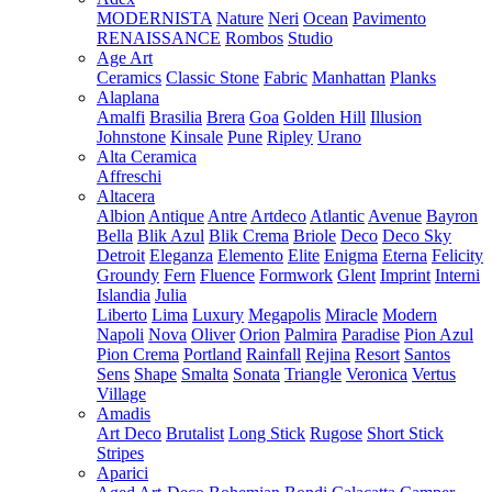
MODERNISTA
Nature
Neri
Ocean
Pavimento
RENAISSANCE
Rombos
Studio
Age Art
Ceramics
Classic Stone
Fabric
Manhattan
Planks
Alaplana
Amalfi
Brasilia
Brera
Goa
Golden Hill
Illusion
Johnstone
Kinsale
Pune
Ripley
Urano
Alta Ceramica
Affreschi
Altacera
Albion
Antique
Antre
Artdeco
Atlantic
Avenue
Bayron
Bella
Blik Azul
Blik Crema
Briole
Deco
Deco Sky
Detroit
Eleganza
Elemento
Elite
Enigma
Eterna
Felicity
Groundy
Fern
Fluence
Formwork
Glent
Imprint
Interni
Islandia
Julia
Liberto
Lima
Luxury
Megapolis
Miracle
Modern
Napoli
Nova
Oliver
Orion
Palmira
Paradise
Pion Azul
Pion Crema
Portland
Rainfall
Rejina
Resort
Santos
Sens
Shape
Smalta
Sonata
Triangle
Veronica
Vertus
Village
Amadis
Art Deco
Brutalist
Long Stick
Rugose
Short Stick
Stripes
Aparici