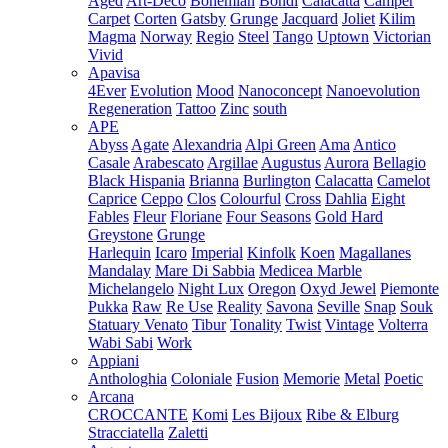
Aged
Art-Deco
Bohemian
Bondi
Calacatta
Camper
Carpet
Corten
Gatsby
Grunge
Jacquard
Joliet
Kilim
Magma
Norway
Regio
Steel
Tango
Uptown
Victorian
Vivid
Apavisa
4Ever
Evolution
Mood
Nanoconcept
Nanoevolution
Regeneration
Tattoo
Zinc
south
APE
Abyss
Agate
Alexandria
Alpi Green
Ama
Antico
Casale
Arabescato
Argillae
Augustus
Aurora
Bellagio
Black Hispania
Brianna
Burlington
Calacatta
Camelot
Caprice
Ceppo
Clos
Colourful
Cross
Dahlia
Eight
Fables
Fleur
Floriane
Four Seasons
Gold Hard
Greystone
Grunge
Harlequin
Icaro
Imperial
Kinfolk
Koen
Magallanes
Mandalay
Mare Di Sabbia
Medicea Marble
Michelangelo
Night Lux
Oregon
Oxyd Jewel
Piemonte
Pukka
Raw
Re Use
Reality
Savona
Seville
Snap
Souk
Statuary Venato
Tibur
Tonality
Twist
Vintage
Volterra
Wabi Sabi
Work
Appiani
Anthologhia
Coloniale
Fusion
Memorie
Metal
Poetic
Arcana
CROCCANTE
Komi
Les Bijoux
Ribe & Elburg
Stracciatella
Zaletti