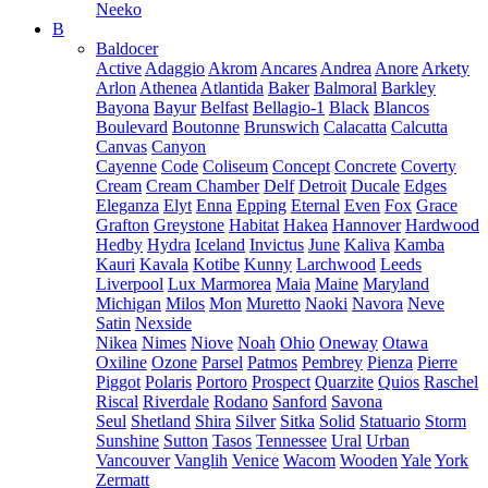
Neeko
B
Baldocer
Active
Adaggio
Akrom
Ancares
Andrea
Anore
Arkety
Arlon
Athenea
Atlantida
Baker
Balmoral
Barkley
Bayona
Bayur
Belfast
Bellagio-1
Black
Blancos
Boulevard
Boutonne
Brunswich
Calacatta
Calcutta
Canvas
Canyon
Cayenne
Code
Coliseum
Concept
Concrete
Coverty
Cream
Cream Chamber
Delf
Detroit
Ducale
Edges
Eleganza
Elyt
Enna
Epping
Eternal
Even
Fox
Grace
Grafton
Greystone
Habitat
Hakea
Hannover
Hardwood
Hedby
Hydra
Iceland
Invictus
June
Kaliva
Kamba
Kauri
Kavala
Kotibe
Kunny
Larchwood
Leeds
Liverpool
Lux Marmorea
Maia
Maine
Maryland
Michigan
Milos
Mon
Muretto
Naoki
Navora
Neve
Satin
Nexside
Nikea
Nimes
Niove
Noah
Ohio
Oneway
Otawa
Oxiline
Ozone
Parsel
Patmos
Pembrey
Pienza
Pierre
Piggot
Polaris
Portoro
Prospect
Quarzite
Quios
Raschel
Riscal
Riverdale
Rodano
Sanford
Savona
Seul
Shetland
Shira
Silver
Sitka
Solid
Statuario
Storm
Sunshine
Sutton
Tasos
Tennessee
Ural
Urban
Vancouver
Vanglih
Venice
Wacom
Wooden
Yale
York
Zermatt