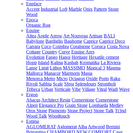
Ennface
Accent
Industrial
Loft
Marble
Onix
Pattern
Stone
Wood
Epoca
Organic Rug
Equipe
Altea
Argile
Arrow
Art Nouveau
Artisan
BALI
Babylone
Bardiglio
Bauhome
Caprice
Caprice Deco
Carrara
Coco
Coimbra
Coralstone
Corsica
Costa Nova
Cottage
Country
Curve
Equipe Ares
Evolution
Fango
Hanoi
Heritage
Hexatile cement
Hopp
Island
Kalma
Kasbah
Kromatika
La Riviera
Lanse
Limit
Lithos
MASSIMO
Magical 3
Magma
Mallorca
Manacor
Marmoris
Masia
Menorca
Metro
Micro
Octagon
Oxide
Porto
Raku
Rivoli
Sabbia
Scale
Sfera
Splendours
Stromboli
Tribeca
Urban
Verticale
Vibe
Village
Vitral
Wadi
Wave
Ergon
Abacus
Architect Resin
Cornerstone
Cornerstone
Alpen
Elegance Pro
Grain Stone
Lombarda
Medley
Oros Stone
Pigmento
Stone Project
Stone Talk
Tr3nd
Wood Talk
Woodtouch
Estima
AGLOMERAT
Aglomerat
Alba
Artwood
Bernini
Brigantina
CHAMBORD NEW
COMFORT
Cave