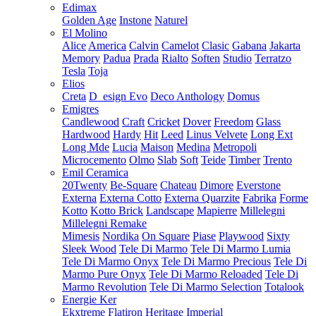
Edimax
Golden Age
Instone
Naturel
El Molino
Alice
America
Calvin
Camelot
Clasic
Gabana
Jakarta
Memory
Padua
Prada
Rialto
Soften
Studio
Terratzo
Tesla
Toja
Elios
Creta
D_esign Evo
Deco Anthology
Domus
Emigres
Candlewood
Craft
Cricket
Dover
Freedom
Glass
Hardwood
Hardy
Hit
Leed
Linus Velvete
Long Ext
Long Mde
Lucia
Maison
Medina
Metropoli
Microcemento
Olmo
Slab
Soft
Teide
Timber
Trento
Emil Ceramica
20Twenty
Be-Square
Chateau
Dimore
Everstone
Externa
Externa Cotto
Externa Quarzite
Fabrika
Forme
Kotto
Kotto Brick
Landscape
Mapierre
Millelegni
Millelegni Remake
Mimesis
Nordika
On Square
Piase
Playwood
Sixty
Sleek Wood
Tele Di Marmo
Tele Di Marmo Lumia
Tele Di Marmo Onyx
Tele Di Marmo Precious
Tele Di
Marmo Pure Onyx
Tele Di Marmo Reloaded
Tele Di
Marmo Revolution
Tele Di Marmo Selection
Totalook
Energie Ker
Ekxtreme
Flatiron
Heritage
Imperial