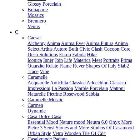
Glossy
Porcelain
Bonaparte
Mosaics
Brennero
Venus
C
Caesar
Alchemy
Anima
Anima Ever
Anima Futura
Anima
Select
Arthis
Autore
Built
Civic
Clash
Cocoon
Core
Deco Solutions
Eikon
Fabula
Hike
Iconica
Inner
Join
Life
Materica
Meet
Portraits
Prima
Quarzite
Relate Flame
Rever
Shapes Of Italy
Slab2
Trace
Vibe
Caramelle
Acquarelle
Antichita Classica
Arlecchino
Classica
Impressioni
La Passion
Marble Porcelain
Mattoni
Naturelle
Pietrine
Rosewood
Sabbia
Caramelle Mosaic
Carmen
Dynamic
Casa Dolce Casa
Essential Mood
Nature mood
Neutra 6.0
Onyx More
Pietre 3
Sensi
Stones and More
Studios Of Casamood
Urban Style
Vetro
Wooden Tile Of Cdc
Casalgrande Padana