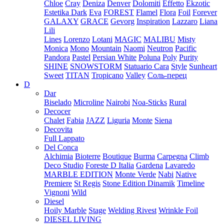
Chloe
Cray
Deniza
Denver
Dolomiti
Effetto
Ekzotic
Estetika Dark
Eva
FOREST
Flamel
Flora
Foil
Forever
GALAXY
GRACE
Gevorg
Inspiration
Lazzaro
Liana
Lili
Lines
Lorenzo
Lotani
MAGIC
MALIBU
Misty
Monica
Mono
Mountain
Naomi
Neutron
Pacific
Pandora
Pastel
Persian White
Poluna
Poly
Purity
SHINE
SNOWSTORM
Statuario Cara
Style
Sunheart
Sweet
TITAN
Tropicano
Valley
Соль-перец
D
Dar
Biselado
Microline
Nairobi
Noa-Sticks
Rural
Decocer
Chalet
Fabia
JAZZ
Liguria
Monte
Siena
Decovita
Full Lappato
Del Conca
Alchimia
Bioterre
Boutique
Burma
Carpegna
Climb
Deco Studio
Foreste D Italia
Gardena
Lavaredo
MARBLE EDITION
Monte Verde
Nabi
Native
Premiere
St Regis
Stone Edition Dinamik
Timeline
Vignoni
Wild
Diesel
Hoily Marble
Stage
Welding Rivest
Wrinkle Foil
DIESEL LIVING