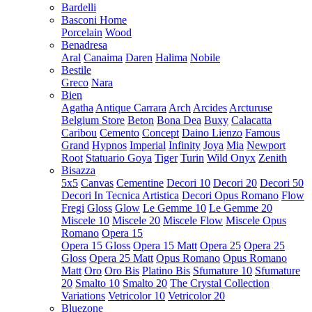
Bardelli
Basconi Home
Porcelain
Wood
Benadresa
Aral
Canaima
Daren
Halima
Nobile
Bestile
Greco
Nara
Bien
Agatha
Antique Carrara
Arch
Arcides
Arcturuse
Belgium Store
Beton
Bona Dea
Buxy
Calacatta
Caribou
Cemento
Concept
Daino Lienzo
Famous
Grand
Hypnos
Imperial
Infinity
Joya
Mia
Newport
Root
Statuario Goya
Tiger
Turin
Wild Onyx
Zenith
Bisazza
5x5
Canvas
Cementine
Decori 10
Decori 20
Decori 50
Decori In Tecnica Artistica
Decori Opus Romano
Flow
Fregi
Gloss
Glow
Le Gemme 10
Le Gemme 20
Miscele 10
Miscele 20
Miscele Flow
Miscele Opus
Romano
Opera 15
Opera 15 Gloss
Opera 15 Matt
Opera 25
Opera 25
Gloss
Opera 25 Matt
Opus Romano
Opus Romano
Matt
Oro
Oro Bis
Platino Bis
Sfumature 10
Sfumature
20
Smalto 10
Smalto 20
The Crystal Collection
Variations
Vetricolor 10
Vetricolor 20
Bluezone