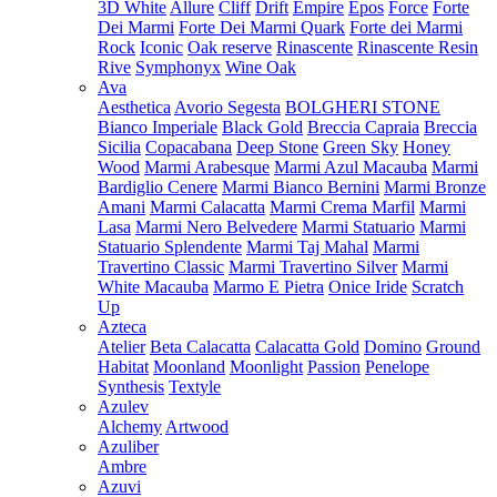
3D White
Allure
Cliff
Drift
Empire
Epos
Force
Forte
Dei Marmi
Forte Dei Marmi Quark
Forte dei Marmi
Rock
Iconic
Oak reserve
Rinascente
Rinascente Resin
Rive
Symphonyx
Wine Oak
Ava
Aesthetica
Avorio Segesta
BOLGHERI STONE
Bianco Imperiale
Black Gold
Breccia Capraia
Breccia
Sicilia
Copacabana
Deep Stone
Green Sky
Honey
Wood
Marmi Arabesque
Marmi Azul Macauba
Marmi
Bardiglio Cenere
Marmi Bianco Bernini
Marmi Bronze
Amani
Marmi Calacatta
Marmi Crema Marfil
Marmi
Lasa
Marmi Nero Belvedere
Marmi Statuario
Marmi
Statuario Splendente
Marmi Taj Mahal
Marmi
Travertino Classic
Marmi Travertino Silver
Marmi
White Macauba
Marmo E Pietra
Onice Iride
Scratch
Up
Azteca
Atelier
Beta Calacatta
Calacatta Gold
Domino
Ground
Habitat
Moonland
Moonlight
Passion
Penelope
Synthesis
Textyle
Azulev
Alchemy
Artwood
Azuliber
Ambre
Azuvi