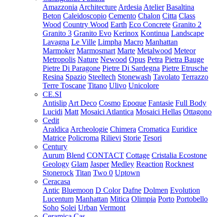
Amazzonia
Architecture
Ardesia
Atelier
Basaltina
Beton
Caleidoscopio
Cemento
Chalon
Citta
Class
Wood
Country Wood
Earth
Eco Concrete
Granito 2
Granito 3
Granito Evo
Kerinox
Kontinua
Landscape
Lavagna
Le Ville
Limpha
Macro
Manhattan
Marmoker
Marmosmart
Marte
Metalwood
Meteor
Metropolis
Nature
Newood
Opus
Petra
Pietra Bauge
Pietre Di Paragone
Pietre Di Sardegna
Pietre Etrusche
Resina
Spazio
Steeltech
Stonewash
Tavolato
Terrazzo
Terre Toscane
Titano
Ulivo
Unicolore
CE.SI
Antislip
Art Deco
Cosmo
Epoque
Fantasie
Full Body
Lucidi
Matt
Mosaici Atlantica
Mosaici Hellas
Ottagono
Cedit
Araldica
Archeologie
Chimera
Cromatica
Euridice
Matrice
Policroma
Rilievi
Storie
Tesori
Century
Aurum
Blend
CONTACT
Cottage
Cristalia
Ecostone
Geology
Glam
Jasper
Medley
Reaction
Rocknest
Stonerock
Titan
Two 0
Uptown
Ceracasa
Antic
Bluemoon
D Color
Dafne
Dolmen
Evolution
Lucentum
Manhattan
Mitica
Olimpia
Porto
Portobello
Soho
Solei
Urban
Vermont
Ceramica Cas