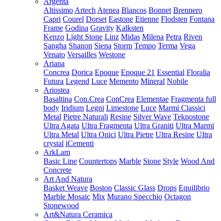
Argenta
Altissimo
Artech
Atenea
Blancos
Bonnet
Brennero
Capri
Courel
Dorset
Eastone
Etienne
Flodsten
Fontana
Frame
Godina
Gravity
Kalksten
Kenzo
Light Stone
Linz
Midas
Milena
Petra
Riven
Sangha
Shanon
Siena
Storm
Tempo
Terma
Vega
Venato
Versailles
Westone
Ariana
Concrea
Dorica
Epoque
Epoque 21
Essential
Floralia
Futura
Legend
Luce
Memento
Mineral
Nobile
Ariostea
Basaltina
Con.Crea
ConCrea
Elementae
Fragmenta full
body
Iridium
Legni
Limestone
Luce
Marmi Classici
Metal
Pietre Naturali
Resine
Silver Wave
Teknostone
Ultra Agata
Ultra Fragmenta
Ultra Graniti
Ultra Marmi
Ultra Metal
Ultra Onici
Ultra Pietre
Ultra Resine
Ultra
crystal
iCementi
ArkLam
Basic Line
Countertops
Marble
Stone
Style
Wood And
Concrete
Art And Natura
Basket Weave
Boston
Classic Glass
Drops
Equilibrio
Marble Mosaic
Mix
Murano Specchio
Octagon
Stonewood
Art&Natura Ceramica