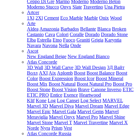
Ceppo Di Gre
Marmo
Moderno
Moderno Beton
Moderno Stucco
Onyx
Slate
Travertino
Una Pietra
Artcer
1Xl
2Xl
Cement
Eco Marble
Marble
Onix
Wood
Arte
Aldea
Amazonia
Barbados
Bellante
Blanca
Broken
Castanio
Cava
Colori
Coralle
Dorado
Dorado Stone
Elba
Estrella
Etno
Fuoco
Graniti
Grigia
Karyntia
Navara
Navona
Nella
Onde
Ascot
New England Beige
New England Bianco
Atlas Concorde
3D Wall
3D Wall Carve
3D Wall Design
3Д Вайт
Волл
AXI
Aix
Aplomb
Boost
Boost Balance
Boost
Color
Boost Expression
Boost Icor
Boost Mineral
Boost Mix
Boost Natural
Boost Natural Pro
Boost Pro
Boost Stone
Boost Vision
Brave
Canone Inverso
ETIC
ETIC PRO
Entice
Exence
Heartwood
Klif
Kone
Log
Log Cansei
Log Select
MARVEL
Marvel 3D
Marvel Diva
Marvel Dream
Marvel Edge
Marvel Epic
Marvel Gala
Marvel Gems
Marvel
Meraviglia
Marvel Onyx
Marvel Pro
Marvel Shine
Marvel Stone
Marvel T
Marvel Travertine
Marvel X
Norde
Nyra
Prism
Vest
Atlas Concorde Russia