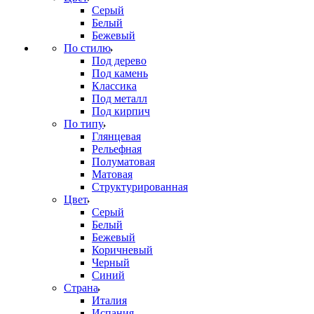
Серый
Белый
Бежевый
По стилю
Под дерево
Под камень
Классика
Под металл
Под кирпич
По типу
Глянцевая
Рельефная
Полуматовая
Матовая
Структурированная
Цвет
Серый
Белый
Бежевый
Коричневый
Черный
Синий
Страна
Италия
Испания