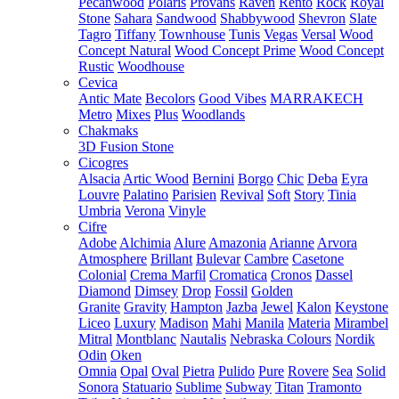
Pecanwood
Polaris
Provans
Raven
Rento
Rock
Royal
Stone
Sahara
Sandwood
Shabbywood
Shevron
Slate
Tagro
Tiffany
Townhouse
Tunis
Vegas
Versal
Wood
Concept Natural
Wood Concept Prime
Wood Concept
Rustic
Woodhouse
Cevica
Antic Mate
Becolors
Good Vibes
MARRAKECH
Metro
Mixes
Plus
Woodlands
Chakmaks
3D Fusion Stone
Cicogres
Alsacia
Artic Wood
Bernini
Borgo
Chic
Deba
Eyra
Louvre
Palatino
Parisien
Revival
Soft
Story
Tinia
Umbria
Verona
Vinyle
Cifre
Adobe
Alchimia
Alure
Amazonia
Arianne
Arvora
Atmosphere
Brillant
Bulevar
Cambre
Casetone
Colonial
Crema Marfil
Cromatica
Cronos
Dassel
Diamond
Dimsey
Drop
Fossil
Golden
Granite
Gravity
Hampton
Jazba
Jewel
Kalon
Keystone
Liceo
Luxury
Madison
Mahi
Manila
Materia
Mirambel
Mitral
Montblanc
Nautalis
Nebraska Colours
Nordik
Odin
Oken
Omnia
Opal
Oval
Pietra
Pulido
Pure
Rovere
Sea
Solid
Sonora
Statuario
Sublime
Subway
Titan
Tramonto