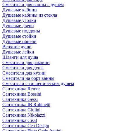
Смесители для ванны с душем
Душевые кабины
Душевые кабины из стекла
Душевые уголки
Душевые двери
Душевые поддоны
Душевые стойки
Душевые панели
Верхние души
Душевые лейки
Шланги для душа
Смесители для раковин
Смесители для душа
Смесители для кухни
Смесители на борт ванны
Смесители с гигиеническим душем
Сантехника Remer
Сантехника Bossini
Сантехника Gessi
Сантехника IB Rubinetti
Сантехника Giulini
Сантехника Nikolazzi
Сантехника Cisal
Сантехника Cea Design
Сантехника Fima Carlo frattini