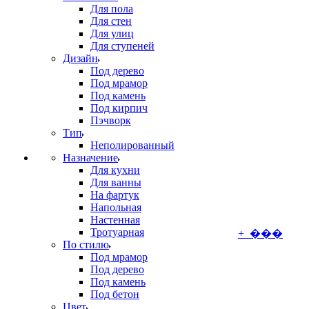
Для пола
Для стен
Для улиц
Для ступеней
Дизайн
Под дерево
Под мрамор
Под камень
Под кирпич
Пэчворк
Тип
Неполированный
Назначение
Для кухни
Для ванны
На фартук
Напольная
Настенная
Тротуарная
+ ���
По стилю
Под мрамор
Под дерево
Под камень
Под бетон
Цвет