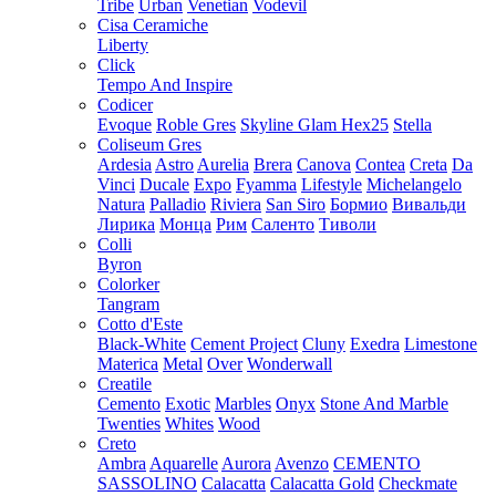
Tribe
Urban
Venetian
Vodevil
Cisa Ceramiche
Liberty
Click
Tempo And Inspire
Codicer
Evoque
Roble Gres
Skyline Glam Hex25
Stella
Coliseum Gres
Ardesia
Astro
Aurelia
Brera
Canova
Contea
Creta
Da
Vinci
Ducale
Expo
Fyamma
Lifestyle
Michelangelo
Natura
Palladio
Riviera
San Siro
Бормио
Вивальди
Лирика
Монца
Рим
Саленто
Тиволи
Colli
Byron
Colorker
Tangram
Cotto d'Este
Black-White
Cement Project
Cluny
Exedra
Limestone
Materica
Metal
Over
Wonderwall
Creatile
Cemento
Exotic
Marbles
Onyx
Stone And Marble
Twenties
Whites
Wood
Creto
Ambra
Aquarelle
Aurora
Avenzo
CEMENTO
SASSOLINO
Calacatta
Calacatta Gold
Checkmate