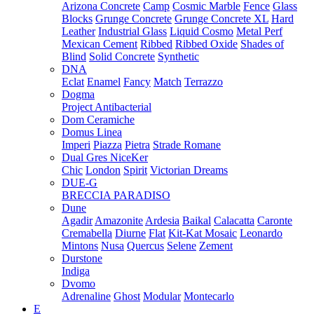
Arizona Concrete
Camp
Cosmic Marble
Fence
Glass
Blocks
Grunge Concrete
Grunge Concrete XL
Hard
Leather
Industrial Glass
Liquid Cosmo
Metal Perf
Mexican Cement
Ribbed
Ribbed Oxide
Shades of
Blind
Solid Concrete
Synthetic
DNA
Eclat
Enamel
Fancy
Match
Terrazzo
Dogma
Project Antibacterial
Dom Ceramiche
Domus Linea
Imperi
Piazza
Pietra
Strade Romane
Dual Gres NiceKer
Chic
London
Spirit
Victorian Dreams
DUE-G
BRECCIA PARADISO
Dune
Agadir
Amazonite
Ardesia
Baikal
Calacatta
Caronte
Cremabella
Diurne
Flat
Kit-Kat Mosaic
Leonardo
Mintons
Nusa
Quercus
Selene
Zement
Durstone
Indiga
Dvomo
Adrenaline
Ghost
Modular
Montecarlo
E