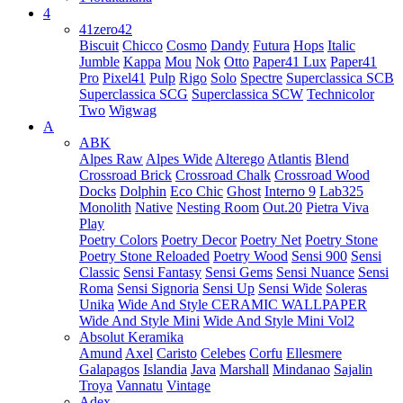
4
41zero42
Biscuit
Chicco
Cosmo
Dandy
Futura
Hops
Italic
Jumble
Kappa
Mou
Nok
Otto
Paper41 Lux
Paper41
Pro
Pixel41
Pulp
Rigo
Solo
Spectre
Superclassica SCB
Superclassica SCG
Superclassica SCW
Technicolor
Two
Wigwag
A
ABK
Alpes Raw
Alpes Wide
Alterego
Atlantis
Blend
Crossroad Brick
Crossroad Chalk
Crossroad Wood
Docks
Dolphin
Eco Chic
Ghost
Interno 9
Lab325
Monolith
Native
Nesting Room
Out.20
Pietra Viva
Play
Poetry Colors
Poetry Decor
Poetry Net
Poetry Stone
Poetry Stone Reloaded
Poetry Wood
Sensi 900
Sensi
Classic
Sensi Fantasy
Sensi Gems
Sensi Nuance
Sensi
Roma
Sensi Signoria
Sensi Up
Sensi Wide
Soleras
Unika
Wide And Style CERAMIC WALLPAPER
Wide And Style Mini
Wide And Style Mini Vol2
Absolut Keramika
Amund
Axel
Caristo
Celebes
Corfu
Ellesmere
Galapagos
Islandia
Java
Marshall
Mindanao
Sajalin
Troya
Vannatu
Vintage
Adex