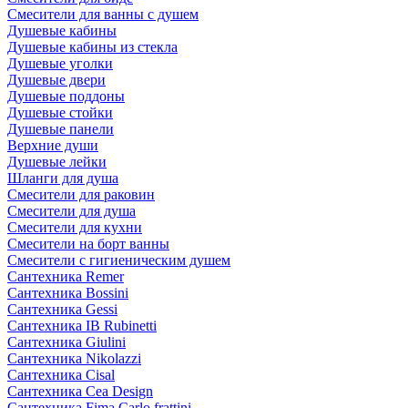
Смесители для ванны с душем
Душевые кабины
Душевые кабины из стекла
Душевые уголки
Душевые двери
Душевые поддоны
Душевые стойки
Душевые панели
Верхние души
Душевые лейки
Шланги для душа
Смесители для раковин
Смесители для душа
Смесители для кухни
Смесители на борт ванны
Смесители с гигиеническим душем
Сантехника Remer
Сантехника Bossini
Сантехника Gessi
Сантехника IB Rubinetti
Сантехника Giulini
Сантехника Nikolazzi
Сантехника Cisal
Сантехника Cea Design
Сантехника Fima Carlo frattini