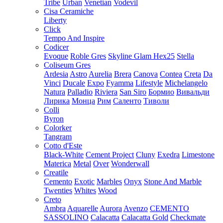
Tribe
Urban
Venetian
Vodevil
Cisa Ceramiche
Liberty
Click
Tempo And Inspire
Codicer
Evoque
Roble Gres
Skyline Glam Hex25
Stella
Coliseum Gres
Ardesia
Astro
Aurelia
Brera
Canova
Contea
Creta
Da
Vinci
Ducale
Expo
Fyamma
Lifestyle
Michelangelo
Natura
Palladio
Riviera
San Siro
Бормио
Вивальди
Лирика
Монца
Рим
Саленто
Тиволи
Colli
Byron
Colorker
Tangram
Cotto d'Este
Black-White
Cement Project
Cluny
Exedra
Limestone
Materica
Metal
Over
Wonderwall
Creatile
Cemento
Exotic
Marbles
Onyx
Stone And Marble
Twenties
Whites
Wood
Creto
Ambra
Aquarelle
Aurora
Avenzo
CEMENTO
SASSOLINO
Calacatta
Calacatta Gold
Checkmate