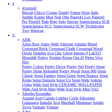
4
41zero42
Biscuit
Chicco
Cosmo
Dandy
Futura
Hops
Italic
Jumble
Kappa
Mou
Nok
Otto
Paper41 Lux
Paper41
Pro
Pixel41
Pulp
Rigo
Solo
Spectre
Superclassica SCB
Superclassica SCG
Superclassica SCW
Technicolor
Two
Wigwag
A
ABK
Alpes Raw
Alpes Wide
Alterego
Atlantis
Blend
Crossroad Brick
Crossroad Chalk
Crossroad Wood
Docks
Dolphin
Eco Chic
Ghost
Interno 9
Lab325
Monolith
Native
Nesting Room
Out.20
Pietra Viva
Play
Poetry Colors
Poetry Decor
Poetry Net
Poetry Stone
Poetry Stone Reloaded
Poetry Wood
Sensi 900
Sensi
Classic
Sensi Fantasy
Sensi Gems
Sensi Nuance
Sensi
Roma
Sensi Signoria
Sensi Up
Sensi Wide
Soleras
Unika
Wide And Style CERAMIC WALLPAPER
Wide And Style Mini
Wide And Style Mini Vol2
Absolut Keramika
Amund
Axel
Caristo
Celebes
Corfu
Ellesmere
Galapagos
Islandia
Java
Marshall
Mindanao
Sajalin
Troya
Vannatu
Vintage
Adex