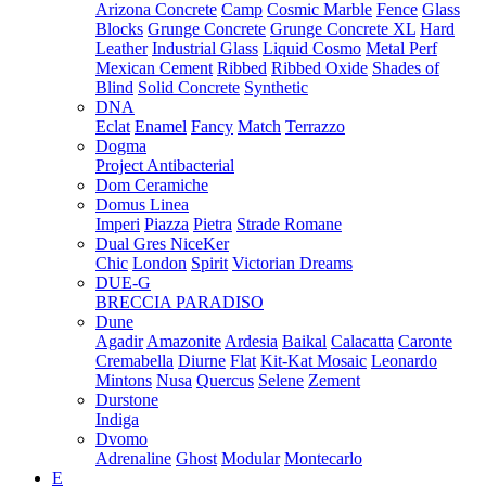
Arizona Concrete
Camp
Cosmic Marble
Fence
Glass
Blocks
Grunge Concrete
Grunge Concrete XL
Hard
Leather
Industrial Glass
Liquid Cosmo
Metal Perf
Mexican Cement
Ribbed
Ribbed Oxide
Shades of
Blind
Solid Concrete
Synthetic
DNA
Eclat
Enamel
Fancy
Match
Terrazzo
Dogma
Project Antibacterial
Dom Ceramiche
Domus Linea
Imperi
Piazza
Pietra
Strade Romane
Dual Gres NiceKer
Chic
London
Spirit
Victorian Dreams
DUE-G
BRECCIA PARADISO
Dune
Agadir
Amazonite
Ardesia
Baikal
Calacatta
Caronte
Cremabella
Diurne
Flat
Kit-Kat Mosaic
Leonardo
Mintons
Nusa
Quercus
Selene
Zement
Durstone
Indiga
Dvomo
Adrenaline
Ghost
Modular
Montecarlo
E