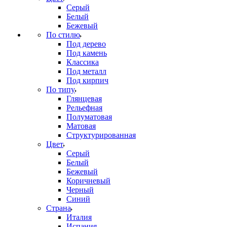
Серый
Белый
Бежевый
По стилю
Под дерево
Под камень
Классика
Под металл
Под кирпич
По типу
Глянцевая
Рельефная
Полуматовая
Матовая
Структурированная
Цвет
Серый
Белый
Бежевый
Коричневый
Черный
Синий
Страна
Италия
Испания