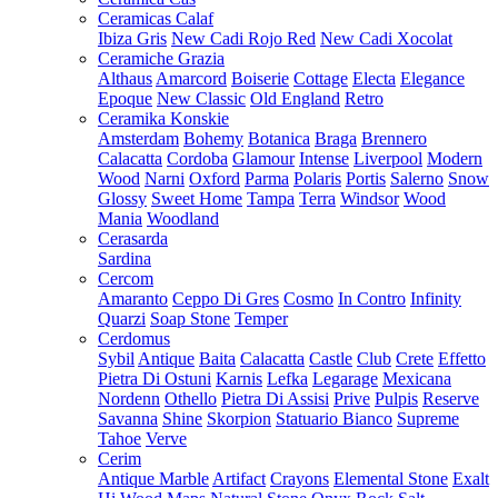
Ceramicas Calaf
Ibiza Gris
New Cadi Rojo Red
New Cadi Xocolat
Ceramiche Grazia
Althaus
Amarcord
Boiserie
Cottage
Electa
Elegance
Epoque
New Classic
Old England
Retro
Ceramika Konskie
Amsterdam
Bohemy
Botanica
Braga
Brennero
Calacatta
Cordoba
Glamour
Intense
Liverpool
Modern
Wood
Narni
Oxford
Parma
Polaris
Portis
Salerno
Snow
Glossy
Sweet Home
Tampa
Terra
Windsor
Wood
Mania
Woodland
Cerasarda
Sardina
Cercom
Amaranto
Ceppo Di Gres
Cosmo
In Contro
Infinity
Quarzi
Soap Stone
Temper
Cerdomus
Sybil
Antique
Baita
Calacatta
Castle
Club
Crete
Effetto
Pietra Di Ostuni
Karnis
Lefka
Legarage
Mexicana
Nordenn
Othello
Pietra Di Assisi
Prive
Pulpis
Reserve
Savanna
Shine
Skorpion
Statuario Bianco
Supreme
Tahoe
Verve
Cerim
Antique Marble
Artifact
Crayons
Elemental Stone
Exalt