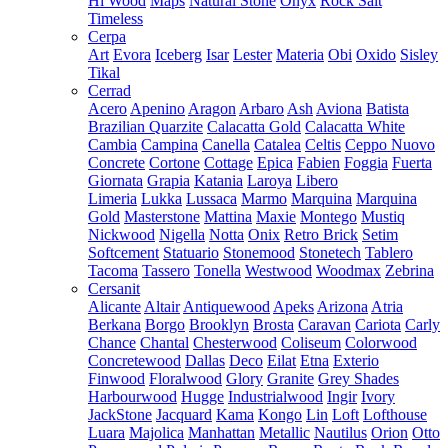
Hi Wood
Maps
Natural Stone
Onyx
Rock Salt
Timeless
Cerpa
Art
Evora
Iceberg
Isar
Lester
Materia
Obi
Oxido
Sisley
Tikal
Cerrad
Acero
Apenino
Aragon
Arbaro
Ash
Aviona
Batista
Brazilian Quarzite
Calacatta Gold
Calacatta White
Cambia
Campina
Canella
Catalea
Celtis
Ceppo Nuovo
Concrete
Cortone
Cottage
Epica
Fabien
Foggia
Fuerta
Giornata
Grapia
Katania
Laroya
Libero
Limeria
Lukka
Lussaca
Marmo
Marquina
Marquina
Gold
Masterstone
Mattina
Maxie
Montego
Mustiq
Nickwood
Nigella
Notta
Onix
Retro Brick
Setim
Softcement
Statuario
Stonemood
Stonetech
Tablero
Tacoma
Tassero
Tonella
Westwood
Woodmax
Zebrina
Cersanit
Alicante
Altair
Antiquewood
Apeks
Arizona
Atria
Berkana
Borgo
Brooklyn
Brosta
Caravan
Cariota
Carly
Chance
Chantal
Chesterwood
Coliseum
Colorwood
Concretewood
Dallas
Deco
Eilat
Etna
Exterio
Finwood
Floralwood
Glory
Granite
Grey Shades
Harbourwood
Hugge
Industrialwood
Ingir
Ivory
JackStone
Jacquard
Kama
Kongo
Lin
Loft
Lofthouse
Luara
Majolica
Manhattan
Metallic
Nautilus
Orion
Otto