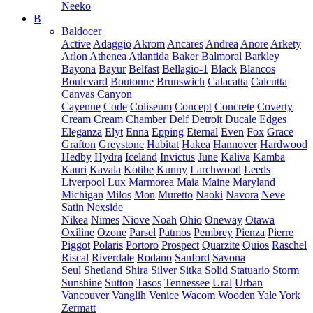
Neeko
B
Baldocer
Active
Adaggio
Akrom
Ancares
Andrea
Anore
Arkety
Arlon
Athenea
Atlantida
Baker
Balmoral
Barkley
Bayona
Bayur
Belfast
Bellagio-1
Black
Blancos
Boulevard
Boutonne
Brunswich
Calacatta
Calcutta
Canvas
Canyon
Cayenne
Code
Coliseum
Concept
Concrete
Coverty
Cream
Cream Chamber
Delf
Detroit
Ducale
Edges
Eleganza
Elyt
Enna
Epping
Eternal
Even
Fox
Grace
Grafton
Greystone
Habitat
Hakea
Hannover
Hardwood
Hedby
Hydra
Iceland
Invictus
June
Kaliva
Kamba
Kauri
Kavala
Kotibe
Kunny
Larchwood
Leeds
Liverpool
Lux Marmorea
Maia
Maine
Maryland
Michigan
Milos
Mon
Muretto
Naoki
Navora
Neve
Satin
Nexside
Nikea
Nimes
Niove
Noah
Ohio
Oneway
Otawa
Oxiline
Ozone
Parsel
Patmos
Pembrey
Pienza
Pierre
Piggot
Polaris
Portoro
Prospect
Quarzite
Quios
Raschel
Riscal
Riverdale
Rodano
Sanford
Savona
Seul
Shetland
Shira
Silver
Sitka
Solid
Statuario
Storm
Sunshine
Sutton
Tasos
Tennessee
Ural
Urban
Vancouver
Vanglih
Venice
Wacom
Wooden
Yale
York
Zermatt