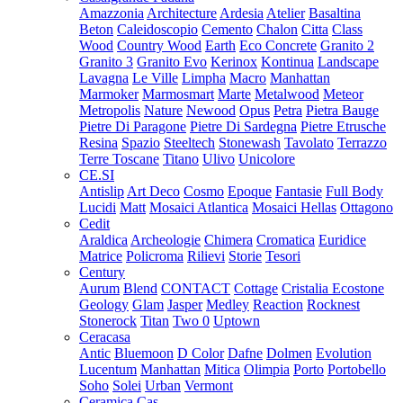
Amazzonia
Architecture
Ardesia
Atelier
Basaltina
Beton
Caleidoscopio
Cemento
Chalon
Citta
Class
Wood
Country Wood
Earth
Eco Concrete
Granito 2
Granito 3
Granito Evo
Kerinox
Kontinua
Landscape
Lavagna
Le Ville
Limpha
Macro
Manhattan
Marmoker
Marmosmart
Marte
Metalwood
Meteor
Metropolis
Nature
Newood
Opus
Petra
Pietra Bauge
Pietre Di Paragone
Pietre Di Sardegna
Pietre Etrusche
Resina
Spazio
Steeltech
Stonewash
Tavolato
Terrazzo
Terre Toscane
Titano
Ulivo
Unicolore
CE.SI
Antislip
Art Deco
Cosmo
Epoque
Fantasie
Full Body
Lucidi
Matt
Mosaici Atlantica
Mosaici Hellas
Ottagono
Cedit
Araldica
Archeologie
Chimera
Cromatica
Euridice
Matrice
Policroma
Rilievi
Storie
Tesori
Century
Aurum
Blend
CONTACT
Cottage
Cristalia
Ecostone
Geology
Glam
Jasper
Medley
Reaction
Rocknest
Stonerock
Titan
Two 0
Uptown
Ceracasa
Antic
Bluemoon
D Color
Dafne
Dolmen
Evolution
Lucentum
Manhattan
Mitica
Olimpia
Porto
Portobello
Soho
Solei
Urban
Vermont
Ceramica Cas