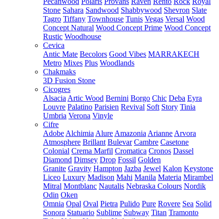
Pecanwood
Polaris
Provans
Raven
Rento
Rock
Royal
Stone
Sahara
Sandwood
Shabbywood
Shevron
Slate
Tagro
Tiffany
Townhouse
Tunis
Vegas
Versal
Wood
Concept Natural
Wood Concept Prime
Wood Concept
Rustic
Woodhouse
Cevica
Antic Mate
Becolors
Good Vibes
MARRAKECH
Metro
Mixes
Plus
Woodlands
Chakmaks
3D Fusion Stone
Cicogres
Alsacia
Artic Wood
Bernini
Borgo
Chic
Deba
Eyra
Louvre
Palatino
Parisien
Revival
Soft
Story
Tinia
Umbria
Verona
Vinyle
Cifre
Adobe
Alchimia
Alure
Amazonia
Arianne
Arvora
Atmosphere
Brillant
Bulevar
Cambre
Casetone
Colonial
Crema Marfil
Cromatica
Cronos
Dassel
Diamond
Dimsey
Drop
Fossil
Golden
Granite
Gravity
Hampton
Jazba
Jewel
Kalon
Keystone
Liceo
Luxury
Madison
Mahi
Manila
Materia
Mirambel
Mitral
Montblanc
Nautalis
Nebraska Colours
Nordik
Odin
Oken
Omnia
Opal
Oval
Pietra
Pulido
Pure
Rovere
Sea
Solid
Sonora
Statuario
Sublime
Subway
Titan
Tramonto