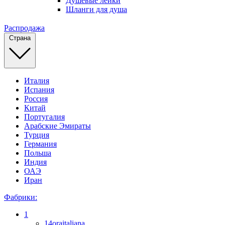
Душевые лейки
Шланги для душа
Распродажа
Страна
Италия
Испания
Россия
Китай
Португалия
Арабские Эмираты
Турция
Германия
Польша
Индия
ОАЭ
Иран
Фабрики:
1
14oraitaliana