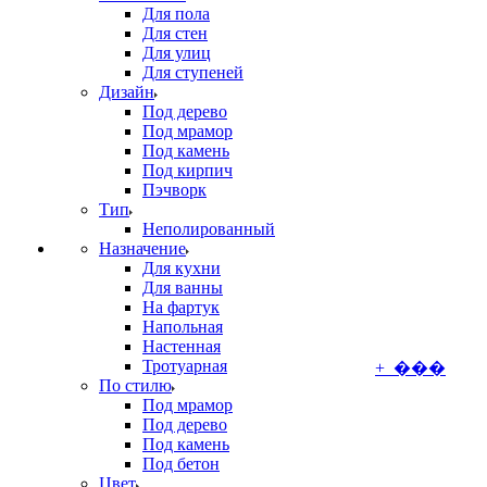
Для пола
Для стен
Для улиц
Для ступеней
Дизайн
Под дерево
Под мрамор
Под камень
Под кирпич
Пэчворк
Тип
Неполированный
Назначение
Для кухни
Для ванны
На фартук
Напольная
Настенная
Тротуарная
+ ���
По стилю
Под мрамор
Под дерево
Под камень
Под бетон
Цвет