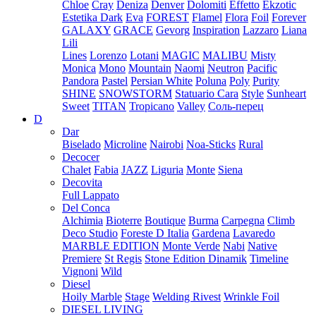
Chloe
Cray
Deniza
Denver
Dolomiti
Effetto
Ekzotic
Estetika Dark
Eva
FOREST
Flamel
Flora
Foil
Forever
GALAXY
GRACE
Gevorg
Inspiration
Lazzaro
Liana
Lili
Lines
Lorenzo
Lotani
MAGIC
MALIBU
Misty
Monica
Mono
Mountain
Naomi
Neutron
Pacific
Pandora
Pastel
Persian White
Poluna
Poly
Purity
SHINE
SNOWSTORM
Statuario Cara
Style
Sunheart
Sweet
TITAN
Tropicano
Valley
Соль-перец
D
Dar
Biselado
Microline
Nairobi
Noa-Sticks
Rural
Decocer
Chalet
Fabia
JAZZ
Liguria
Monte
Siena
Decovita
Full Lappato
Del Conca
Alchimia
Bioterre
Boutique
Burma
Carpegna
Climb
Deco Studio
Foreste D Italia
Gardena
Lavaredo
MARBLE EDITION
Monte Verde
Nabi
Native
Premiere
St Regis
Stone Edition Dinamik
Timeline
Vignoni
Wild
Diesel
Hoily Marble
Stage
Welding Rivest
Wrinkle Foil
DIESEL LIVING