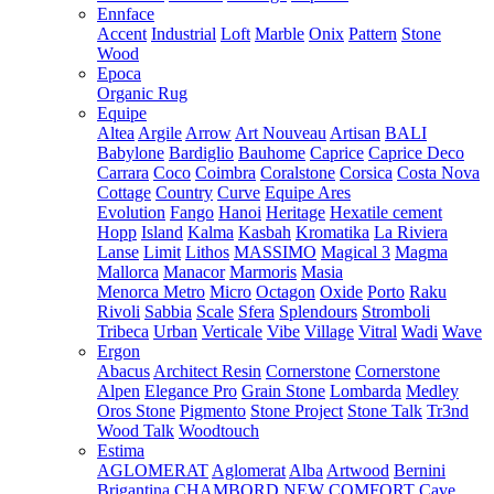
Ennface
Accent
Industrial
Loft
Marble
Onix
Pattern
Stone
Wood
Epoca
Organic Rug
Equipe
Altea
Argile
Arrow
Art Nouveau
Artisan
BALI
Babylone
Bardiglio
Bauhome
Caprice
Caprice Deco
Carrara
Coco
Coimbra
Coralstone
Corsica
Costa Nova
Cottage
Country
Curve
Equipe Ares
Evolution
Fango
Hanoi
Heritage
Hexatile cement
Hopp
Island
Kalma
Kasbah
Kromatika
La Riviera
Lanse
Limit
Lithos
MASSIMO
Magical 3
Magma
Mallorca
Manacor
Marmoris
Masia
Menorca
Metro
Micro
Octagon
Oxide
Porto
Raku
Rivoli
Sabbia
Scale
Sfera
Splendours
Stromboli
Tribeca
Urban
Verticale
Vibe
Village
Vitral
Wadi
Wave
Ergon
Abacus
Architect Resin
Cornerstone
Cornerstone
Alpen
Elegance Pro
Grain Stone
Lombarda
Medley
Oros Stone
Pigmento
Stone Project
Stone Talk
Tr3nd
Wood Talk
Woodtouch
Estima
AGLOMERAT
Aglomerat
Alba
Artwood
Bernini
Brigantina
CHAMBORD NEW
COMFORT
Cave