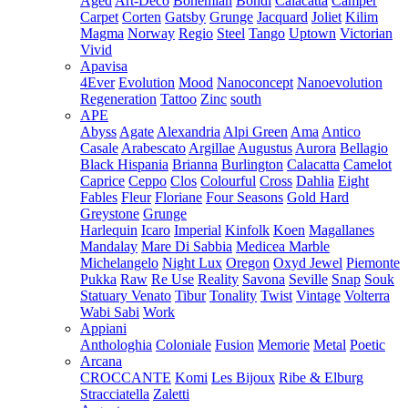
Aged
Art-Deco
Bohemian
Bondi
Calacatta
Camper
Carpet
Corten
Gatsby
Grunge
Jacquard
Joliet
Kilim
Magma
Norway
Regio
Steel
Tango
Uptown
Victorian
Vivid
Apavisa
4Ever
Evolution
Mood
Nanoconcept
Nanoevolution
Regeneration
Tattoo
Zinc
south
APE
Abyss
Agate
Alexandria
Alpi Green
Ama
Antico
Casale
Arabescato
Argillae
Augustus
Aurora
Bellagio
Black Hispania
Brianna
Burlington
Calacatta
Camelot
Caprice
Ceppo
Clos
Colourful
Cross
Dahlia
Eight
Fables
Fleur
Floriane
Four Seasons
Gold Hard
Greystone
Grunge
Harlequin
Icaro
Imperial
Kinfolk
Koen
Magallanes
Mandalay
Mare Di Sabbia
Medicea Marble
Michelangelo
Night Lux
Oregon
Oxyd Jewel
Piemonte
Pukka
Raw
Re Use
Reality
Savona
Seville
Snap
Souk
Statuary Venato
Tibur
Tonality
Twist
Vintage
Volterra
Wabi Sabi
Work
Appiani
Anthologhia
Coloniale
Fusion
Memorie
Metal
Poetic
Arcana
CROCCANTE
Komi
Les Bijoux
Ribe & Elburg
Stracciatella
Zaletti