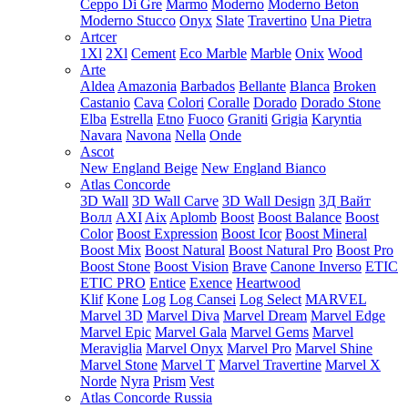
Ceppo Di Gre
Marmo
Moderno
Moderno Beton
Moderno Stucco
Onyx
Slate
Travertino
Una Pietra
Artcer
1Xl
2Xl
Cement
Eco Marble
Marble
Onix
Wood
Arte
Aldea
Amazonia
Barbados
Bellante
Blanca
Broken
Castanio
Cava
Colori
Coralle
Dorado
Dorado Stone
Elba
Estrella
Etno
Fuoco
Graniti
Grigia
Karyntia
Navara
Navona
Nella
Onde
Ascot
New England Beige
New England Bianco
Atlas Concorde
3D Wall
3D Wall Carve
3D Wall Design
3Д Вайт
Волл
AXI
Aix
Aplomb
Boost
Boost Balance
Boost
Color
Boost Expression
Boost Icor
Boost Mineral
Boost Mix
Boost Natural
Boost Natural Pro
Boost Pro
Boost Stone
Boost Vision
Brave
Canone Inverso
ETIC
ETIC PRO
Entice
Exence
Heartwood
Klif
Kone
Log
Log Cansei
Log Select
MARVEL
Marvel 3D
Marvel Diva
Marvel Dream
Marvel Edge
Marvel Epic
Marvel Gala
Marvel Gems
Marvel
Meraviglia
Marvel Onyx
Marvel Pro
Marvel Shine
Marvel Stone
Marvel T
Marvel Travertine
Marvel X
Norde
Nyra
Prism
Vest
Atlas Concorde Russia