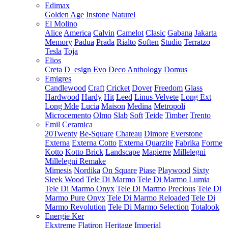
Edimax
Golden Age
Instone
Naturel
El Molino
Alice
America
Calvin
Camelot
Clasic
Gabana
Jakarta
Memory
Padua
Prada
Rialto
Soften
Studio
Terratzo
Tesla
Toja
Elios
Creta
D_esign Evo
Deco Anthology
Domus
Emigres
Candlewood
Craft
Cricket
Dover
Freedom
Glass
Hardwood
Hardy
Hit
Leed
Linus Velvete
Long Ext
Long Mde
Lucia
Maison
Medina
Metropoli
Microcemento
Olmo
Slab
Soft
Teide
Timber
Trento
Emil Ceramica
20Twenty
Be-Square
Chateau
Dimore
Everstone
Externa
Externa Cotto
Externa Quarzite
Fabrika
Forme
Kotto
Kotto Brick
Landscape
Mapierre
Millelegni
Millelegni Remake
Mimesis
Nordika
On Square
Piase
Playwood
Sixty
Sleek Wood
Tele Di Marmo
Tele Di Marmo Lumia
Tele Di Marmo Onyx
Tele Di Marmo Precious
Tele Di
Marmo Pure Onyx
Tele Di Marmo Reloaded
Tele Di
Marmo Revolution
Tele Di Marmo Selection
Totalook
Energie Ker
Ekxtreme
Flatiron
Heritage
Imperial