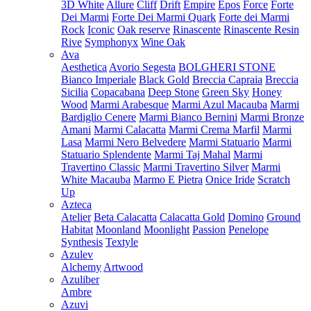
3D White
Allure
Cliff
Drift
Empire
Epos
Force
Forte
Dei Marmi
Forte Dei Marmi Quark
Forte dei Marmi
Rock
Iconic
Oak reserve
Rinascente
Rinascente Resin
Rive
Symphonyx
Wine Oak
Ava
Aesthetica
Avorio Segesta
BOLGHERI STONE
Bianco Imperiale
Black Gold
Breccia Capraia
Breccia
Sicilia
Copacabana
Deep Stone
Green Sky
Honey
Wood
Marmi Arabesque
Marmi Azul Macauba
Marmi
Bardiglio Cenere
Marmi Bianco Bernini
Marmi Bronze
Amani
Marmi Calacatta
Marmi Crema Marfil
Marmi
Lasa
Marmi Nero Belvedere
Marmi Statuario
Marmi
Statuario Splendente
Marmi Taj Mahal
Marmi
Travertino Classic
Marmi Travertino Silver
Marmi
White Macauba
Marmo E Pietra
Onice Iride
Scratch
Up
Azteca
Atelier
Beta Calacatta
Calacatta Gold
Domino
Ground
Habitat
Moonland
Moonlight
Passion
Penelope
Synthesis
Textyle
Azulev
Alchemy
Artwood
Azuliber
Ambre
Azuvi