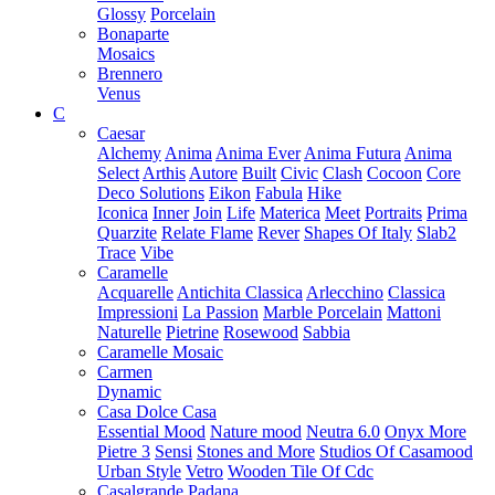
Glossy
Porcelain
Bonaparte
Mosaics
Brennero
Venus
C
Caesar
Alchemy
Anima
Anima Ever
Anima Futura
Anima
Select
Arthis
Autore
Built
Civic
Clash
Cocoon
Core
Deco Solutions
Eikon
Fabula
Hike
Iconica
Inner
Join
Life
Materica
Meet
Portraits
Prima
Quarzite
Relate Flame
Rever
Shapes Of Italy
Slab2
Trace
Vibe
Caramelle
Acquarelle
Antichita Classica
Arlecchino
Classica
Impressioni
La Passion
Marble Porcelain
Mattoni
Naturelle
Pietrine
Rosewood
Sabbia
Caramelle Mosaic
Carmen
Dynamic
Casa Dolce Casa
Essential Mood
Nature mood
Neutra 6.0
Onyx More
Pietre 3
Sensi
Stones and More
Studios Of Casamood
Urban Style
Vetro
Wooden Tile Of Cdc
Casalgrande Padana