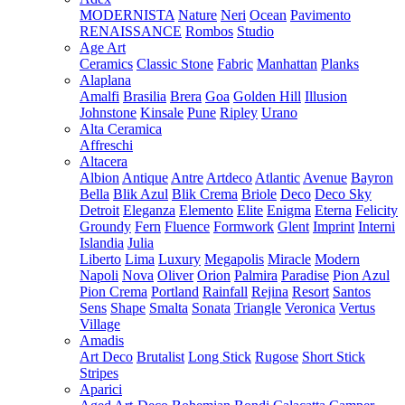
MODERNISTA
Nature
Neri
Ocean
Pavimento
RENAISSANCE
Rombos
Studio
Age Art
Ceramics
Classic Stone
Fabric
Manhattan
Planks
Alaplana
Amalfi
Brasilia
Brera
Goa
Golden Hill
Illusion
Johnstone
Kinsale
Pune
Ripley
Urano
Alta Ceramica
Affreschi
Altacera
Albion
Antique
Antre
Artdeco
Atlantic
Avenue
Bayron
Bella
Blik Azul
Blik Crema
Briole
Deco
Deco Sky
Detroit
Eleganza
Elemento
Elite
Enigma
Eterna
Felicity
Groundy
Fern
Fluence
Formwork
Glent
Imprint
Interni
Islandia
Julia
Liberto
Lima
Luxury
Megapolis
Miracle
Modern
Napoli
Nova
Oliver
Orion
Palmira
Paradise
Pion Azul
Pion Crema
Portland
Rainfall
Rejina
Resort
Santos
Sens
Shape
Smalta
Sonata
Triangle
Veronica
Vertus
Village
Amadis
Art Deco
Brutalist
Long Stick
Rugose
Short Stick
Stripes
Aparici