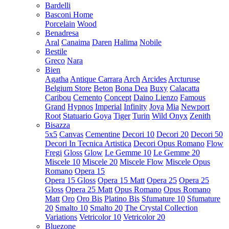
Bardelli
Basconi Home
Porcelain
Wood
Benadresa
Aral
Canaima
Daren
Halima
Nobile
Bestile
Greco
Nara
Bien
Agatha
Antique Carrara
Arch
Arcides
Arcturuse
Belgium Store
Beton
Bona Dea
Buxy
Calacatta
Caribou
Cemento
Concept
Daino Lienzo
Famous
Grand
Hypnos
Imperial
Infinity
Joya
Mia
Newport
Root
Statuario Goya
Tiger
Turin
Wild Onyx
Zenith
Bisazza
5x5
Canvas
Cementine
Decori 10
Decori 20
Decori 50
Decori In Tecnica Artistica
Decori Opus Romano
Flow
Fregi
Gloss
Glow
Le Gemme 10
Le Gemme 20
Miscele 10
Miscele 20
Miscele Flow
Miscele Opus
Romano
Opera 15
Opera 15 Gloss
Opera 15 Matt
Opera 25
Opera 25
Gloss
Opera 25 Matt
Opus Romano
Opus Romano
Matt
Oro
Oro Bis
Platino Bis
Sfumature 10
Sfumature
20
Smalto 10
Smalto 20
The Crystal Collection
Variations
Vetricolor 10
Vetricolor 20
Bluezone