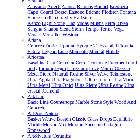
Argenta
Altissimo
Artech
Atenea
Blancos
Bonnet
Brennero
Capri
Courel
Dorset
Eastone
Etienne
Flodsten
Fontana
Frame
Godina
Gravity
Kalksten
Kenzo
Light Stone
Linz
Midas
Milena
Petra
Riven
Sangha
Shanon
Siena
Storm
Tempo
Terma
Vega
Venato
Versailles
Westone
Ariana
Concrea
Dorica
Epoque
Epoque 21
Essential
Floralia
Futura
Legend
Luce
Memento
Mineral
Nobile
Ariostea
Basaltina
Con.Crea
ConCrea
Elementae
Fragmenta full
body
Iridium
Legni
Limestone
Luce
Marmi Classici
Metal
Pietre Naturali
Resine
Silver Wave
Teknostone
Ultra Agata
Ultra Fragmenta
Ultra Graniti
Ultra Marmi
Ultra Metal
Ultra Onici
Ultra Pietre
Ultra Resine
Ultra
crystal
iCementi
ArkLam
Basic Line
Countertops
Marble
Stone
Style
Wood And
Concrete
Art And Natura
Basket Weave
Boston
Classic Glass
Drops
Equilibrio
Marble Mosaic
Mix
Murano Specchio
Octagon
Stonewood
Art&Natura Ceramica