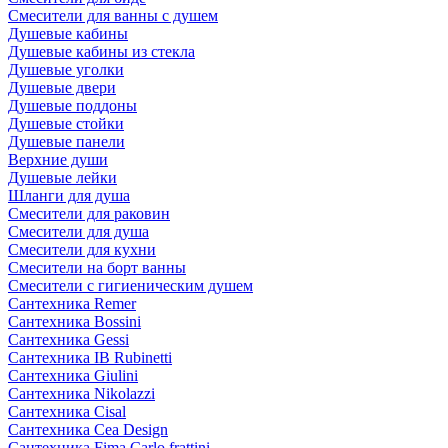
Смесители для ванны с душем
Душевые кабины
Душевые кабины из стекла
Душевые уголки
Душевые двери
Душевые поддоны
Душевые стойки
Душевые панели
Верхние души
Душевые лейки
Шланги для душа
Смесители для раковин
Смесители для душа
Смесители для кухни
Смесители на борт ванны
Смесители с гигиеническим душем
Сантехника Remer
Сантехника Bossini
Сантехника Gessi
Сантехника IB Rubinetti
Сантехника Giulini
Сантехника Nikolazzi
Сантехника Cisal
Сантехника Cea Design
Сантехника Fima Carlo frattini