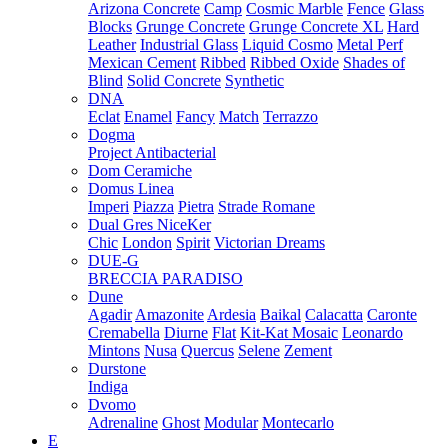
Arizona Concrete
Camp
Cosmic Marble
Fence
Glass
Blocks
Grunge Concrete
Grunge Concrete XL
Hard
Leather
Industrial Glass
Liquid Cosmo
Metal Perf
Mexican Cement
Ribbed
Ribbed Oxide
Shades of
Blind
Solid Concrete
Synthetic
DNA
Eclat
Enamel
Fancy
Match
Terrazzo
Dogma
Project Antibacterial
Dom Ceramiche
Domus Linea
Imperi
Piazza
Pietra
Strade Romane
Dual Gres NiceKer
Chic
London
Spirit
Victorian Dreams
DUE-G
BRECCIA PARADISO
Dune
Agadir
Amazonite
Ardesia
Baikal
Calacatta
Caronte
Cremabella
Diurne
Flat
Kit-Kat Mosaic
Leonardo
Mintons
Nusa
Quercus
Selene
Zement
Durstone
Indiga
Dvomo
Adrenaline
Ghost
Modular
Montecarlo
E