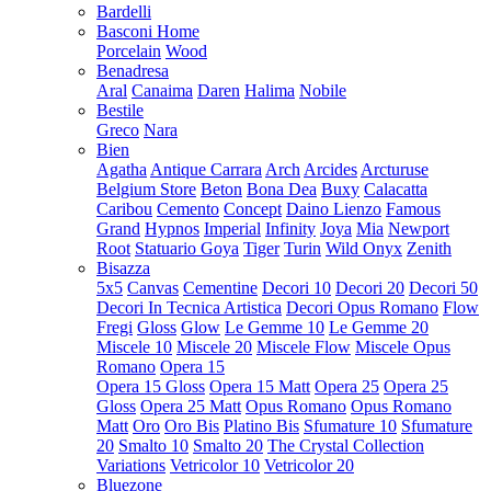
Bardelli
Basconi Home
Porcelain
Wood
Benadresa
Aral
Canaima
Daren
Halima
Nobile
Bestile
Greco
Nara
Bien
Agatha
Antique Carrara
Arch
Arcides
Arcturuse
Belgium Store
Beton
Bona Dea
Buxy
Calacatta
Caribou
Cemento
Concept
Daino Lienzo
Famous
Grand
Hypnos
Imperial
Infinity
Joya
Mia
Newport
Root
Statuario Goya
Tiger
Turin
Wild Onyx
Zenith
Bisazza
5x5
Canvas
Cementine
Decori 10
Decori 20
Decori 50
Decori In Tecnica Artistica
Decori Opus Romano
Flow
Fregi
Gloss
Glow
Le Gemme 10
Le Gemme 20
Miscele 10
Miscele 20
Miscele Flow
Miscele Opus
Romano
Opera 15
Opera 15 Gloss
Opera 15 Matt
Opera 25
Opera 25
Gloss
Opera 25 Matt
Opus Romano
Opus Romano
Matt
Oro
Oro Bis
Platino Bis
Sfumature 10
Sfumature
20
Smalto 10
Smalto 20
The Crystal Collection
Variations
Vetricolor 10
Vetricolor 20
Bluezone