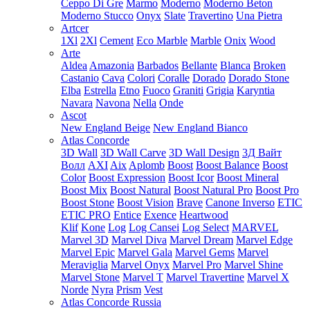
Ceppo Di Gre
Marmo
Moderno
Moderno Beton
Moderno Stucco
Onyx
Slate
Travertino
Una Pietra
Artcer
1Xl
2Xl
Cement
Eco Marble
Marble
Onix
Wood
Arte
Aldea
Amazonia
Barbados
Bellante
Blanca
Broken
Castanio
Cava
Colori
Coralle
Dorado
Dorado Stone
Elba
Estrella
Etno
Fuoco
Graniti
Grigia
Karyntia
Navara
Navona
Nella
Onde
Ascot
New England Beige
New England Bianco
Atlas Concorde
3D Wall
3D Wall Carve
3D Wall Design
3Д Вайт
Волл
AXI
Aix
Aplomb
Boost
Boost Balance
Boost
Color
Boost Expression
Boost Icor
Boost Mineral
Boost Mix
Boost Natural
Boost Natural Pro
Boost Pro
Boost Stone
Boost Vision
Brave
Canone Inverso
ETIC
ETIC PRO
Entice
Exence
Heartwood
Klif
Kone
Log
Log Cansei
Log Select
MARVEL
Marvel 3D
Marvel Diva
Marvel Dream
Marvel Edge
Marvel Epic
Marvel Gala
Marvel Gems
Marvel
Meraviglia
Marvel Onyx
Marvel Pro
Marvel Shine
Marvel Stone
Marvel T
Marvel Travertine
Marvel X
Norde
Nyra
Prism
Vest
Atlas Concorde Russia