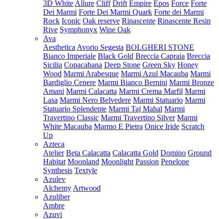
3D White
Allure
Cliff
Drift
Empire
Epos
Force
Forte
Dei Marmi
Forte Dei Marmi Quark
Forte dei Marmi
Rock
Iconic
Oak reserve
Rinascente
Rinascente Resin
Rive
Symphonyx
Wine Oak
Ava
Aesthetica
Avorio Segesta
BOLGHERI STONE
Bianco Imperiale
Black Gold
Breccia Capraia
Breccia
Sicilia
Copacabana
Deep Stone
Green Sky
Honey
Wood
Marmi Arabesque
Marmi Azul Macauba
Marmi
Bardiglio Cenere
Marmi Bianco Bernini
Marmi Bronze
Amani
Marmi Calacatta
Marmi Crema Marfil
Marmi
Lasa
Marmi Nero Belvedere
Marmi Statuario
Marmi
Statuario Splendente
Marmi Taj Mahal
Marmi
Travertino Classic
Marmi Travertino Silver
Marmi
White Macauba
Marmo E Pietra
Onice Iride
Scratch
Up
Azteca
Atelier
Beta Calacatta
Calacatta Gold
Domino
Ground
Habitat
Moonland
Moonlight
Passion
Penelope
Synthesis
Textyle
Azulev
Alchemy
Artwood
Azuliber
Ambre
Azuvi