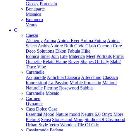
Glossy
Porcelain
Bonaparte
Mosaics
Brennero
Venus
C
Caesar
Alchemy
Anima
Anima Ever
Anima Futura
Anima
Select
Arthis
Autore
Built
Civic
Clash
Cocoon
Core
Deco Solutions
Eikon
Fabula
Hike
Iconica
Inner
Join
Life
Materica
Meet
Portraits
Prima
Quarzite
Relate Flame
Rever
Shapes Of Italy
Slab2
Trace
Vibe
Caramelle
Acquarelle
Antichita Classica
Arlecchino
Classica
Impressioni
La Passion
Marble Porcelain
Mattoni
Naturelle
Pietrine
Rosewood
Sabbia
Caramelle Mosaic
Carmen
Dynamic
Casa Dolce Casa
Essential Mood
Nature mood
Neutra 6.0
Onyx More
Pietre 3
Sensi
Stones and More
Studios Of Casamood
Urban Style
Vetro
Wooden Tile Of Cdc
Casalgrande Padana