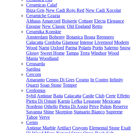
Ceramicas Calaf
Ibiza Gris
New Cadi Rojo Red
New Cadi Xocolat
Ceramiche Grazia
Althaus
Amarcord
Boiserie
Cottage
Electa
Elegance
Epoque
New Classic
Old England
Retro
Ceramika Konskie
Amsterdam
Bohemy
Botanica
Braga
Brennero
Calacatta
Cordoba
Glamour
Intense
Liverpool
Modern
Wood
Narni
Oxford
Parma
Polaris
Portis
Salerno
Snow
Glossy
Sweet Home
Tampa
Terra
Windsor
Wood
Mania
Woodland
Cerasarda
Sardina
Cercom
Amaranto
Ceppo Di Gres
Cosmo
In Contro
Infinity
Quarzi
Soap Stone
Temper
Cerdomus
Sybil
Antique
Baita
Calacatta
Castle
Club
Crete
Effetto
Pietra Di Ostuni
Karnis
Lefka
Legarage
Mexicana
Nordenn
Othello
Pietra Di Assisi
Prive
Pulpis
Reserve
Savanna
Shine
Skorpion
Statuario Bianco
Supreme
Tahoe
Verve
Cerim
Antique Marble
Artifact
Crayons
Elemental Stone
Exalt