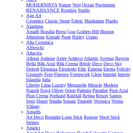
MODERNISTA
Nature
Neri
Ocean
Pavimento
RENAISSANCE
Rombos
Studio
Age Art
Ceramics
Classic Stone
Fabric
Manhattan
Planks
Alaplana
Amalfi
Brasilia
Brera
Goa
Golden Hill
Illusion
Johnstone
Kinsale
Pune
Ripley
Urano
Alta Ceramica
Affreschi
Altacera
Albion
Antique
Antre
Artdeco
Atlantic
Avenue
Bayron
Bella
Blik Azul
Blik Crema
Briole
Deco
Deco Sky
Detroit
Eleganza
Elemento
Elite
Enigma
Eterna
Felicity
Groundy
Fern
Fluence
Formwork
Glent
Imprint
Interni
Islandia
Julia
Liberto
Lima
Luxury
Megapolis
Miracle
Modern
Napoli
Nova
Oliver
Orion
Palmira
Paradise
Pion Azul
Pion Crema
Portland
Rainfall
Rejina
Resort
Santos
Sens
Shape
Smalta
Sonata
Triangle
Veronica
Vertus
Village
Amadis
Art Deco
Brutalist
Long Stick
Rugose
Short Stick
Stripes
Aparici