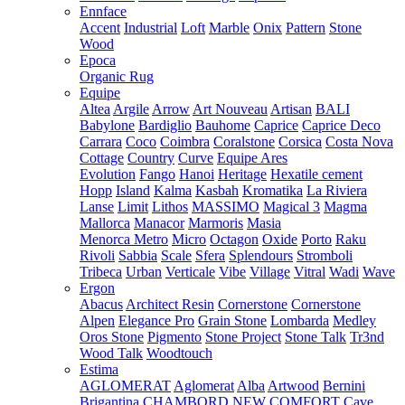
Ennface
Accent
Industrial
Loft
Marble
Onix
Pattern
Stone
Wood
Epoca
Organic Rug
Equipe
Altea
Argile
Arrow
Art Nouveau
Artisan
BALI
Babylone
Bardiglio
Bauhome
Caprice
Caprice Deco
Carrara
Coco
Coimbra
Coralstone
Corsica
Costa Nova
Cottage
Country
Curve
Equipe Ares
Evolution
Fango
Hanoi
Heritage
Hexatile cement
Hopp
Island
Kalma
Kasbah
Kromatika
La Riviera
Lanse
Limit
Lithos
MASSIMO
Magical 3
Magma
Mallorca
Manacor
Marmoris
Masia
Menorca
Metro
Micro
Octagon
Oxide
Porto
Raku
Rivoli
Sabbia
Scale
Sfera
Splendours
Stromboli
Tribeca
Urban
Verticale
Vibe
Village
Vitral
Wadi
Wave
Ergon
Abacus
Architect Resin
Cornerstone
Cornerstone
Alpen
Elegance Pro
Grain Stone
Lombarda
Medley
Oros Stone
Pigmento
Stone Project
Stone Talk
Tr3nd
Wood Talk
Woodtouch
Estima
AGLOMERAT
Aglomerat
Alba
Artwood
Bernini
Brigantina
CHAMBORD NEW
COMFORT
Cave