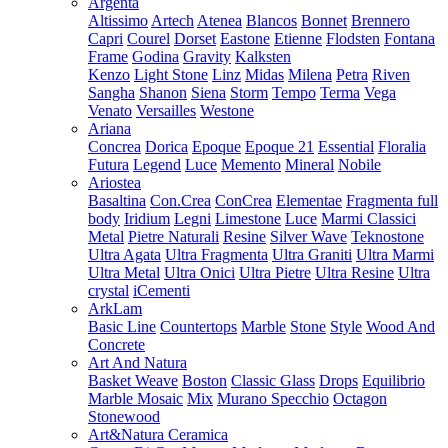
Argenta
Altissimo
Artech
Atenea
Blancos
Bonnet
Brennero
Capri
Courel
Dorset
Eastone
Etienne
Flodsten
Fontana
Frame
Godina
Gravity
Kalksten
Kenzo
Light Stone
Linz
Midas
Milena
Petra
Riven
Sangha
Shanon
Siena
Storm
Tempo
Terma
Vega
Venato
Versailles
Westone
Ariana
Concrea
Dorica
Epoque
Epoque 21
Essential
Floralia
Futura
Legend
Luce
Memento
Mineral
Nobile
Ariostea
Basaltina
Con.Crea
ConCrea
Elementae
Fragmenta full
body
Iridium
Legni
Limestone
Luce
Marmi Classici
Metal
Pietre Naturali
Resine
Silver Wave
Teknostone
Ultra Agata
Ultra Fragmenta
Ultra Graniti
Ultra Marmi
Ultra Metal
Ultra Onici
Ultra Pietre
Ultra Resine
Ultra
crystal
iCementi
ArkLam
Basic Line
Countertops
Marble
Stone
Style
Wood And
Concrete
Art And Natura
Basket Weave
Boston
Classic Glass
Drops
Equilibrio
Marble Mosaic
Mix
Murano Specchio
Octagon
Stonewood
Art&Natura Ceramica