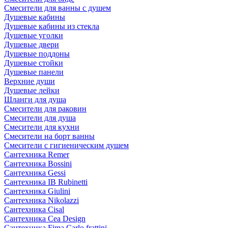
Смесители для ванны с душем
Душевые кабины
Душевые кабины из стекла
Душевые уголки
Душевые двери
Душевые поддоны
Душевые стойки
Душевые панели
Верхние души
Душевые лейки
Шланги для душа
Смесители для раковин
Смесители для душа
Смесители для кухни
Смесители на борт ванны
Смесители с гигиеническим душем
Сантехника Remer
Сантехника Bossini
Сантехника Gessi
Сантехника IB Rubinetti
Сантехника Giulini
Сантехника Nikolazzi
Сантехника Cisal
Сантехника Cea Design
Сантехника Fima Carlo frattini