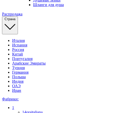
Душевые лейки
Шланги для душа
Распродажа
Страна
Италия
Испания
Россия
Китай
Португалия
Арабские Эмираты
Турция
Германия
Польша
Индия
ОАЭ
Иран
Фабрики:
1
14oraitaliana