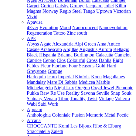
Aged
Art-Deco
Bohemian
Bondi
Calacatta
Camper
Carpet
Corten
Gatsby
Grunge
Jacquard
Joliet
Kilim
Magma
Norway
Regio
Steel
Tango
Uptown
Victorian
Vivid
Apavisa
4Ever
Evolution
Mood
Nanoconcept
Nanoevolution
Regeneration
Tattoo
Zinc
south
APE
Abyss
Agate
Alexandria
Alpi Green
Ama
Antico
Casale
Arabescato
Argillae
Augustus
Aurora
Bellagio
Black Hispania
Brianna
Burlington
Calacatta
Camelot
Caprice
Ceppo
Clos
Colourful
Cross
Dahlia
Eight
Fables
Fleur
Floriane
Four Seasons
Gold Hard
Greystone
Grunge
Harlequin
Icaro
Imperial
Kinfolk
Koen
Magallanes
Mandalay
Mare Di Sabbia
Medicea Marble
Michelangelo
Night Lux
Oregon
Oxyd Jewel
Piemonte
Pukka
Raw
Re Use
Reality
Savona
Seville
Snap
Souk
Statuary Venato
Tibur
Tonality
Twist
Vintage
Volterra
Wabi Sabi
Work
Appiani
Anthologhia
Coloniale
Fusion
Memorie
Metal
Poetic
Arcana
CROCCANTE
Komi
Les Bijoux
Ribe & Elburg
Stracciatella
Zaletti