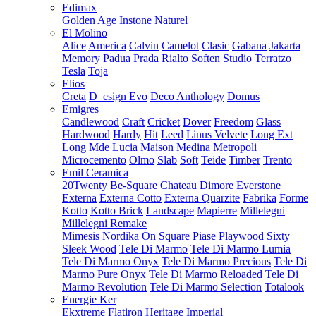
Edimax
Golden Age
Instone
Naturel
El Molino
Alice
America
Calvin
Camelot
Clasic
Gabana
Jakarta
Memory
Padua
Prada
Rialto
Soften
Studio
Terratzo
Tesla
Toja
Elios
Creta
D_esign Evo
Deco Anthology
Domus
Emigres
Candlewood
Craft
Cricket
Dover
Freedom
Glass
Hardwood
Hardy
Hit
Leed
Linus Velvete
Long Ext
Long Mde
Lucia
Maison
Medina
Metropoli
Microcemento
Olmo
Slab
Soft
Teide
Timber
Trento
Emil Ceramica
20Twenty
Be-Square
Chateau
Dimore
Everstone
Externa
Externa Cotto
Externa Quarzite
Fabrika
Forme
Kotto
Kotto Brick
Landscape
Mapierre
Millelegni
Millelegni Remake
Mimesis
Nordika
On Square
Piase
Playwood
Sixty
Sleek Wood
Tele Di Marmo
Tele Di Marmo Lumia
Tele Di Marmo Onyx
Tele Di Marmo Precious
Tele Di
Marmo Pure Onyx
Tele Di Marmo Reloaded
Tele Di
Marmo Revolution
Tele Di Marmo Selection
Totalook
Energie Ker
Ekxtreme
Flatiron
Heritage
Imperial