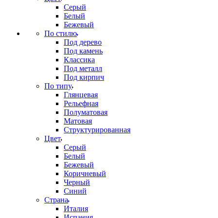
Серый
Белый
Бежевый
По стилю
Под дерево
Под камень
Классика
Под металл
Под кирпич
По типу
Глянцевая
Рельефная
Полуматовая
Матовая
Структурированная
Цвет
Серый
Белый
Бежевый
Коричневый
Черный
Синий
Страна
Италия
Испания