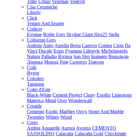
Tribe
Urban
Venetian
Vodevil
Cisa Ceramiche
Liberty
Click
Tempo And Inspire
Codicer
Evoque
Roble Gres
Skyline Glam Hex25
Stella
Coliseum Gres
Ardesia
Astro
Aurelia
Brera
Canova
Contea
Creta
Da
Vinci
Ducale
Expo
Fyamma
Lifestyle
Michelangelo
Natura
Palladio
Riviera
San Siro
Бормио
Вивальди
Лирика
Монца
Рим
Саленто
Тиволи
Colli
Byron
Colorker
Tangram
Cotto d'Este
Black-White
Cement Project
Cluny
Exedra
Limestone
Materica
Metal
Over
Wonderwall
Creatile
Cemento
Exotic
Marbles
Onyx
Stone And Marble
Twenties
Whites
Wood
Creto
Ambra
Aquarelle
Aurora
Avenzo
CEMENTO
SASSOLINO
Calacatta
Calacatta Gold
Checkmate