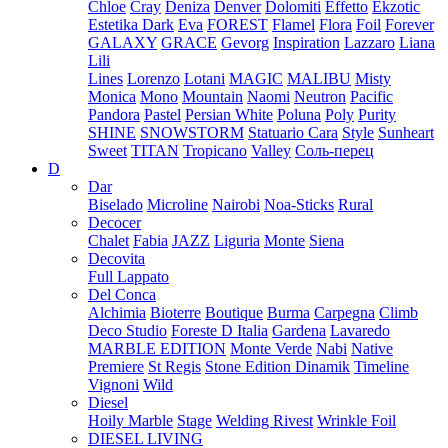
Chloe
Cray
Deniza
Denver
Dolomiti
Effetto
Ekzotic
Estetika Dark
Eva
FOREST
Flamel
Flora
Foil
Forever
GALAXY
GRACE
Gevorg
Inspiration
Lazzaro
Liana
Lili
Lines
Lorenzo
Lotani
MAGIC
MALIBU
Misty
Monica
Mono
Mountain
Naomi
Neutron
Pacific
Pandora
Pastel
Persian White
Poluna
Poly
Purity
SHINE
SNOWSTORM
Statuario Cara
Style
Sunheart
Sweet
TITAN
Tropicano
Valley
Соль-перец
D
Dar
Biselado
Microline
Nairobi
Noa-Sticks
Rural
Decocer
Chalet
Fabia
JAZZ
Liguria
Monte
Siena
Decovita
Full Lappato
Del Conca
Alchimia
Bioterre
Boutique
Burma
Carpegna
Climb
Deco Studio
Foreste D Italia
Gardena
Lavaredo
MARBLE EDITION
Monte Verde
Nabi
Native
Premiere
St Regis
Stone Edition Dinamik
Timeline
Vignoni
Wild
Diesel
Hoily Marble
Stage
Welding Rivest
Wrinkle Foil
DIESEL LIVING