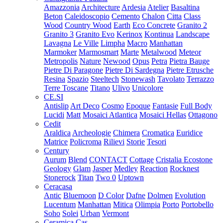
Amazzonia
Architecture
Ardesia
Atelier
Basaltina
Beton
Caleidoscopio
Cemento
Chalon
Citta
Class
Wood
Country Wood
Earth
Eco Concrete
Granito 2
Granito 3
Granito Evo
Kerinox
Kontinua
Landscape
Lavagna
Le Ville
Limpha
Macro
Manhattan
Marmoker
Marmosmart
Marte
Metalwood
Meteor
Metropolis
Nature
Newood
Opus
Petra
Pietra Bauge
Pietre Di Paragone
Pietre Di Sardegna
Pietre Etrusche
Resina
Spazio
Steeltech
Stonewash
Tavolato
Terrazzo
Terre Toscane
Titano
Ulivo
Unicolore
CE.SI
Antislip
Art Deco
Cosmo
Epoque
Fantasie
Full Body
Lucidi
Matt
Mosaici Atlantica
Mosaici Hellas
Ottagono
Cedit
Araldica
Archeologie
Chimera
Cromatica
Euridice
Matrice
Policroma
Rilievi
Storie
Tesori
Century
Aurum
Blend
CONTACT
Cottage
Cristalia
Ecostone
Geology
Glam
Jasper
Medley
Reaction
Rocknest
Stonerock
Titan
Two 0
Uptown
Ceracasa
Antic
Bluemoon
D Color
Dafne
Dolmen
Evolution
Lucentum
Manhattan
Mitica
Olimpia
Porto
Portobello
Soho
Solei
Urban
Vermont
Ceramica Cas