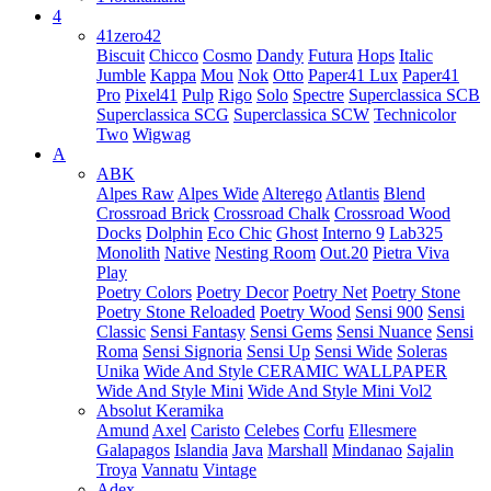
4
41zero42
Biscuit
Chicco
Cosmo
Dandy
Futura
Hops
Italic
Jumble
Kappa
Mou
Nok
Otto
Paper41 Lux
Paper41
Pro
Pixel41
Pulp
Rigo
Solo
Spectre
Superclassica SCB
Superclassica SCG
Superclassica SCW
Technicolor
Two
Wigwag
A
ABK
Alpes Raw
Alpes Wide
Alterego
Atlantis
Blend
Crossroad Brick
Crossroad Chalk
Crossroad Wood
Docks
Dolphin
Eco Chic
Ghost
Interno 9
Lab325
Monolith
Native
Nesting Room
Out.20
Pietra Viva
Play
Poetry Colors
Poetry Decor
Poetry Net
Poetry Stone
Poetry Stone Reloaded
Poetry Wood
Sensi 900
Sensi
Classic
Sensi Fantasy
Sensi Gems
Sensi Nuance
Sensi
Roma
Sensi Signoria
Sensi Up
Sensi Wide
Soleras
Unika
Wide And Style CERAMIC WALLPAPER
Wide And Style Mini
Wide And Style Mini Vol2
Absolut Keramika
Amund
Axel
Caristo
Celebes
Corfu
Ellesmere
Galapagos
Islandia
Java
Marshall
Mindanao
Sajalin
Troya
Vannatu
Vintage
Adex