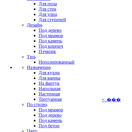
Для пола
Для стен
Для улиц
Для ступеней
Дизайн
Под дерево
Под мрамор
Под камень
Под кирпич
Пэчворк
Тип
Неполированный
Назначение
Для кухни
Для ванны
На фартук
Напольная
Настенная
Тротуарная
+ ���
По стилю
Под мрамор
Под дерево
Под камень
Под бетон
Цвет