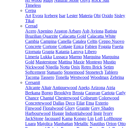
Hi Wood
Maps
Natural Stone
Onyx
Rock Salt
Timeless
Cerpa
Art
Evora
Iceberg
Isar
Lester
Materia
Obi
Oxido
Sisley
Tikal
Cerrad
Acero
Apenino
Aragon
Arbaro
Ash
Aviona
Batista
Brazilian Quarzite
Calacatta Gold
Calacatta White
Cambia
Campina
Canella
Catalea
Celtis
Ceppo Nuovo
Concrete
Cortone
Cottage
Epica
Fabien
Foggia
Fuerta
Giornata
Grapia
Katania
Laroya
Libero
Limeria
Lukka
Lussaca
Marmo
Marquina
Marquina
Gold
Masterstone
Mattina
Maxie
Montego
Mustiq
Nickwood
Nigella
Notta
Onix
Retro Brick
Setim
Softcement
Statuario
Stonemood
Stonetech
Tablero
Tacoma
Tassero
Tonella
Westwood
Woodmax
Zebrina
Cersanit
Alicante
Altair
Antiquewood
Apeks
Arizona
Atria
Berkana
Borgo
Brooklyn
Brosta
Caravan
Cariota
Carly
Chance
Chantal
Chesterwood
Coliseum
Colorwood
Concretewood
Dallas
Deco
Eilat
Etna
Exterio
Finwood
Floralwood
Glory
Granite
Grey Shades
Harbourwood
Hugge
Industrialwood
Ingir
Ivory
JackStone
Jacquard
Kama
Kongo
Lin
Loft
Lofthouse
Luara
Majolica
Manhattan
Metallic
Nautilus
Orion
Otto