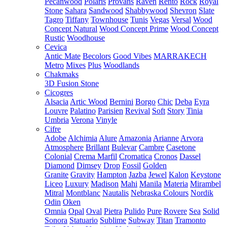
Pecanwood
Polaris
Provans
Raven
Rento
Rock
Royal
Stone
Sahara
Sandwood
Shabbywood
Shevron
Slate
Tagro
Tiffany
Townhouse
Tunis
Vegas
Versal
Wood
Concept Natural
Wood Concept Prime
Wood Concept
Rustic
Woodhouse
Cevica
Antic Mate
Becolors
Good Vibes
MARRAKECH
Metro
Mixes
Plus
Woodlands
Chakmaks
3D Fusion Stone
Cicogres
Alsacia
Artic Wood
Bernini
Borgo
Chic
Deba
Eyra
Louvre
Palatino
Parisien
Revival
Soft
Story
Tinia
Umbria
Verona
Vinyle
Cifre
Adobe
Alchimia
Alure
Amazonia
Arianne
Arvora
Atmosphere
Brillant
Bulevar
Cambre
Casetone
Colonial
Crema Marfil
Cromatica
Cronos
Dassel
Diamond
Dimsey
Drop
Fossil
Golden
Granite
Gravity
Hampton
Jazba
Jewel
Kalon
Keystone
Liceo
Luxury
Madison
Mahi
Manila
Materia
Mirambel
Mitral
Montblanc
Nautalis
Nebraska Colours
Nordik
Odin
Oken
Omnia
Opal
Oval
Pietra
Pulido
Pure
Rovere
Sea
Solid
Sonora
Statuario
Sublime
Subway
Titan
Tramonto