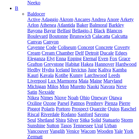
Neeko
B
Baldocer
Active
Adaggio
Akrom
Ancares
Andrea
Anore
Arkety
Arlon
Athenea
Atlantida
Baker
Balmoral
Barkley
Bayona
Bayur
Belfast
Bellagio-1
Black
Blancos
Boulevard
Boutonne
Brunswich
Calacatta
Calcutta
Canvas
Canyon
Cayenne
Code
Coliseum
Concept
Concrete
Coverty
Cream
Cream Chamber
Delf
Detroit
Ducale
Edges
Eleganza
Elyt
Enna
Epping
Eternal
Even
Fox
Grace
Grafton
Greystone
Habitat
Hakea
Hannover
Hardwood
Hedby
Hydra
Iceland
Invictus
June
Kaliva
Kamba
Kauri
Kavala
Kotibe
Kunny
Larchwood
Leeds
Liverpool
Lux Marmorea
Maia
Maine
Maryland
Michigan
Milos
Mon
Muretto
Naoki
Navora
Neve
Satin
Nexside
Nikea
Nimes
Niove
Noah
Ohio
Oneway
Otawa
Oxiline
Ozone
Parsel
Patmos
Pembrey
Pienza
Pierre
Piggot
Polaris
Portoro
Prospect
Quarzite
Quios
Raschel
Riscal
Riverdale
Rodano
Sanford
Savona
Seul
Shetland
Shira
Silver
Sitka
Solid
Statuario
Storm
Sunshine
Sutton
Tasos
Tennessee
Ural
Urban
Vancouver
Vanglih
Venice
Wacom
Wooden
Yale
York
Zermatt