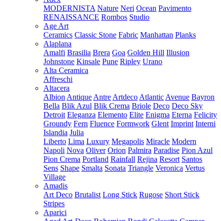
MODERNISTA
Nature
Neri
Ocean
Pavimento
RENAISSANCE
Rombos
Studio
Age Art
Ceramics
Classic Stone
Fabric
Manhattan
Planks
Alaplana
Amalfi
Brasilia
Brera
Goa
Golden Hill
Illusion
Johnstone
Kinsale
Pune
Ripley
Urano
Alta Ceramica
Affreschi
Altacera
Albion
Antique
Antre
Artdeco
Atlantic
Avenue
Bayron
Bella
Blik Azul
Blik Crema
Briole
Deco
Deco Sky
Detroit
Eleganza
Elemento
Elite
Enigma
Eterna
Felicity
Groundy
Fern
Fluence
Formwork
Glent
Imprint
Interni
Islandia
Julia
Liberto
Lima
Luxury
Megapolis
Miracle
Modern
Napoli
Nova
Oliver
Orion
Palmira
Paradise
Pion Azul
Pion Crema
Portland
Rainfall
Rejina
Resort
Santos
Sens
Shape
Smalta
Sonata
Triangle
Veronica
Vertus
Village
Amadis
Art Deco
Brutalist
Long Stick
Rugose
Short Stick
Stripes
Aparici