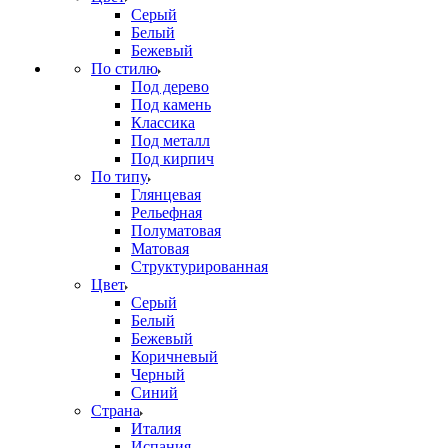
Серый
Белый
Бежевый
По стилю
Под дерево
Под камень
Классика
Под металл
Под кирпич
По типу
Глянцевая
Рельефная
Полуматовая
Матовая
Структурированная
Цвет
Серый
Белый
Бежевый
Коричневый
Черный
Синий
Страна
Италия
Испания