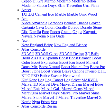
Ceppo Di Gre
Marmo
Moderno
Moderno Beton
Moderno Stucco
Onyx
Slate
Travertino
Una Pietra
Artcer
1Xl
2Xl
Cement
Eco Marble
Marble
Onix
Wood
Arte
Aldea
Amazonia
Barbados
Bellante
Blanca
Broken
Castanio
Cava
Colori
Coralle
Dorado
Dorado Stone
Elba
Estrella
Etno
Fuoco
Graniti
Grigia
Karyntia
Navara
Navona
Nella
Onde
Ascot
New England Beige
New England Bianco
Atlas Concorde
3D Wall
3D Wall Carve
3D Wall Design
3Д Вайт
Волл
AXI
Aix
Aplomb
Boost
Boost Balance
Boost
Color
Boost Expression
Boost Icor
Boost Mineral
Boost Mix
Boost Natural
Boost Natural Pro
Boost Pro
Boost Stone
Boost Vision
Brave
Canone Inverso
ETIC
ETIC PRO
Entice
Exence
Heartwood
Klif
Kone
Log
Log Cansei
Log Select
MARVEL
Marvel 3D
Marvel Diva
Marvel Dream
Marvel Edge
Marvel Epic
Marvel Gala
Marvel Gems
Marvel
Meraviglia
Marvel Onyx
Marvel Pro
Marvel Shine
Marvel Stone
Marvel T
Marvel Travertine
Marvel X
Norde
Nyra
Prism
Vest
Atlas Concorde Russia