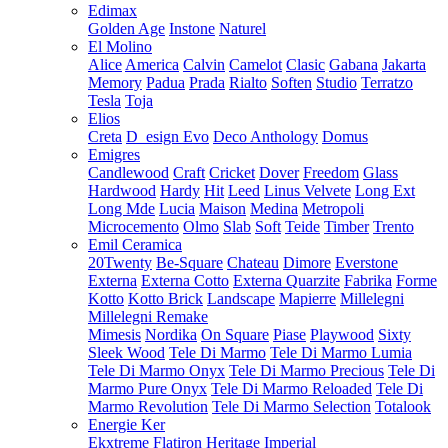
Edimax
Golden Age
Instone
Naturel
El Molino
Alice
America
Calvin
Camelot
Clasic
Gabana
Jakarta
Memory
Padua
Prada
Rialto
Soften
Studio
Terratzo
Tesla
Toja
Elios
Creta
D_esign Evo
Deco Anthology
Domus
Emigres
Candlewood
Craft
Cricket
Dover
Freedom
Glass
Hardwood
Hardy
Hit
Leed
Linus Velvete
Long Ext
Long Mde
Lucia
Maison
Medina
Metropoli
Microcemento
Olmo
Slab
Soft
Teide
Timber
Trento
Emil Ceramica
20Twenty
Be-Square
Chateau
Dimore
Everstone
Externa
Externa Cotto
Externa Quarzite
Fabrika
Forme
Kotto
Kotto Brick
Landscape
Mapierre
Millelegni
Millelegni Remake
Mimesis
Nordika
On Square
Piase
Playwood
Sixty
Sleek Wood
Tele Di Marmo
Tele Di Marmo Lumia
Tele Di Marmo Onyx
Tele Di Marmo Precious
Tele Di
Marmo Pure Onyx
Tele Di Marmo Reloaded
Tele Di
Marmo Revolution
Tele Di Marmo Selection
Totalook
Energie Ker
Ekxtreme
Flatiron
Heritage
Imperial