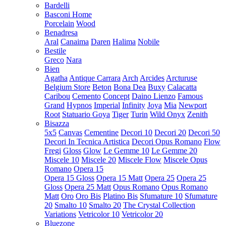
Bardelli
Basconi Home
Porcelain
Wood
Benadresa
Aral
Canaima
Daren
Halima
Nobile
Bestile
Greco
Nara
Bien
Agatha
Antique Carrara
Arch
Arcides
Arcturuse
Belgium Store
Beton
Bona Dea
Buxy
Calacatta
Caribou
Cemento
Concept
Daino Lienzo
Famous
Grand
Hypnos
Imperial
Infinity
Joya
Mia
Newport
Root
Statuario Goya
Tiger
Turin
Wild Onyx
Zenith
Bisazza
5x5
Canvas
Cementine
Decori 10
Decori 20
Decori 50
Decori In Tecnica Artistica
Decori Opus Romano
Flow
Fregi
Gloss
Glow
Le Gemme 10
Le Gemme 20
Miscele 10
Miscele 20
Miscele Flow
Miscele Opus
Romano
Opera 15
Opera 15 Gloss
Opera 15 Matt
Opera 25
Opera 25
Gloss
Opera 25 Matt
Opus Romano
Opus Romano
Matt
Oro
Oro Bis
Platino Bis
Sfumature 10
Sfumature
20
Smalto 10
Smalto 20
The Crystal Collection
Variations
Vetricolor 10
Vetricolor 20
Bluezone