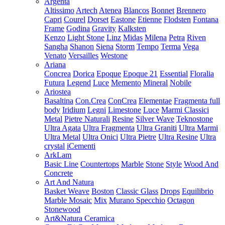
Argenta
Altissimo
Artech
Atenea
Blancos
Bonnet
Brennero
Capri
Courel
Dorset
Eastone
Etienne
Flodsten
Fontana
Frame
Godina
Gravity
Kalksten
Kenzo
Light Stone
Linz
Midas
Milena
Petra
Riven
Sangha
Shanon
Siena
Storm
Tempo
Terma
Vega
Venato
Versailles
Westone
Ariana
Concrea
Dorica
Epoque
Epoque 21
Essential
Floralia
Futura
Legend
Luce
Memento
Mineral
Nobile
Ariostea
Basaltina
Con.Crea
ConCrea
Elementae
Fragmenta full
body
Iridium
Legni
Limestone
Luce
Marmi Classici
Metal
Pietre Naturali
Resine
Silver Wave
Teknostone
Ultra Agata
Ultra Fragmenta
Ultra Graniti
Ultra Marmi
Ultra Metal
Ultra Onici
Ultra Pietre
Ultra Resine
Ultra
crystal
iCementi
ArkLam
Basic Line
Countertops
Marble
Stone
Style
Wood And
Concrete
Art And Natura
Basket Weave
Boston
Classic Glass
Drops
Equilibrio
Marble Mosaic
Mix
Murano Specchio
Octagon
Stonewood
Art&Natura Ceramica