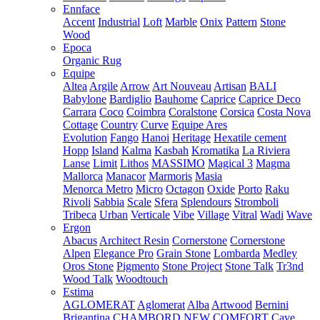
Ennface
Accent
Industrial
Loft
Marble
Onix
Pattern
Stone
Wood
Epoca
Organic Rug
Equipe
Altea
Argile
Arrow
Art Nouveau
Artisan
BALI
Babylone
Bardiglio
Bauhome
Caprice
Caprice Deco
Carrara
Coco
Coimbra
Coralstone
Corsica
Costa Nova
Cottage
Country
Curve
Equipe Ares
Evolution
Fango
Hanoi
Heritage
Hexatile cement
Hopp
Island
Kalma
Kasbah
Kromatika
La Riviera
Lanse
Limit
Lithos
MASSIMO
Magical 3
Magma
Mallorca
Manacor
Marmoris
Masia
Menorca
Metro
Micro
Octagon
Oxide
Porto
Raku
Rivoli
Sabbia
Scale
Sfera
Splendours
Stromboli
Tribeca
Urban
Verticale
Vibe
Village
Vitral
Wadi
Wave
Ergon
Abacus
Architect Resin
Cornerstone
Cornerstone
Alpen
Elegance Pro
Grain Stone
Lombarda
Medley
Oros Stone
Pigmento
Stone Project
Stone Talk
Tr3nd
Wood Talk
Woodtouch
Estima
AGLOMERAT
Aglomerat
Alba
Artwood
Bernini
Brigantina
CHAMBORD NEW
COMFORT
Cave