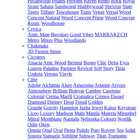
Pecanwood
Polaris
Provans
Raven
Rento
Rock
Royal
Stone
Sahara
Sandwood
Shabbywood
Shevron
Slate
Tagro
Tiffany
Townhouse
Tunis
Vegas
Versal
Wood
Concept Natural
Wood Concept Prime
Wood Concept
Rustic
Woodhouse
Cevica
Antic Mate
Becolors
Good Vibes
MARRAKECH
Metro
Mixes
Plus
Woodlands
Chakmaks
3D Fusion Stone
Cicogres
Alsacia
Artic Wood
Bernini
Borgo
Chic
Deba
Eyra
Louvre
Palatino
Parisien
Revival
Soft
Story
Tinia
Umbria
Verona
Vinyle
Cifre
Adobe
Alchimia
Alure
Amazonia
Arianne
Arvora
Atmosphere
Brillant
Bulevar
Cambre
Casetone
Colonial
Crema Marfil
Cromatica
Cronos
Dassel
Diamond
Dimsey
Drop
Fossil
Golden
Granite
Gravity
Hampton
Jazba
Jewel
Kalon
Keystone
Liceo
Luxury
Madison
Mahi
Manila
Materia
Mirambel
Mitral
Montblanc
Nautalis
Nebraska Colours
Nordik
Odin
Oken
Omnia
Opal
Oval
Pietra
Pulido
Pure
Rovere
Sea
Solid
Sonora
Statuario
Sublime
Subway
Titan
Tramonto