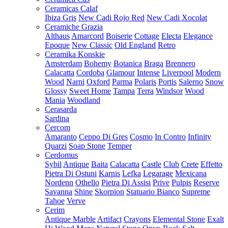
Ceramicas Calaf
Ibiza Gris
New Cadi Rojo Red
New Cadi Xocolat
Ceramiche Grazia
Althaus
Amarcord
Boiserie
Cottage
Electa
Elegance
Epoque
New Classic
Old England
Retro
Ceramika Konskie
Amsterdam
Bohemy
Botanica
Braga
Brennero
Calacatta
Cordoba
Glamour
Intense
Liverpool
Modern
Wood
Narni
Oxford
Parma
Polaris
Portis
Salerno
Snow
Glossy
Sweet Home
Tampa
Terra
Windsor
Wood
Mania
Woodland
Cerasarda
Sardina
Cercom
Amaranto
Ceppo Di Gres
Cosmo
In Contro
Infinity
Quarzi
Soap Stone
Temper
Cerdomus
Sybil
Antique
Baita
Calacatta
Castle
Club
Crete
Effetto
Pietra Di Ostuni
Karnis
Lefka
Legarage
Mexicana
Nordenn
Othello
Pietra Di Assisi
Prive
Pulpis
Reserve
Savanna
Shine
Skorpion
Statuario Bianco
Supreme
Tahoe
Verve
Cerim
Antique Marble
Artifact
Crayons
Elemental Stone
Exalt