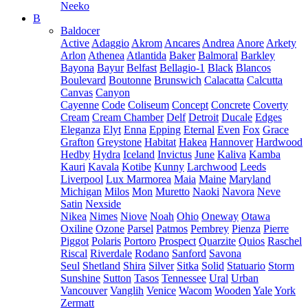
Neeko
B
Baldocer
Active
Adaggio
Akrom
Ancares
Andrea
Anore
Arkety
Arlon
Athenea
Atlantida
Baker
Balmoral
Barkley
Bayona
Bayur
Belfast
Bellagio-1
Black
Blancos
Boulevard
Boutonne
Brunswich
Calacatta
Calcutta
Canvas
Canyon
Cayenne
Code
Coliseum
Concept
Concrete
Coverty
Cream
Cream Chamber
Delf
Detroit
Ducale
Edges
Eleganza
Elyt
Enna
Epping
Eternal
Even
Fox
Grace
Grafton
Greystone
Habitat
Hakea
Hannover
Hardwood
Hedby
Hydra
Iceland
Invictus
June
Kaliva
Kamba
Kauri
Kavala
Kotibe
Kunny
Larchwood
Leeds
Liverpool
Lux Marmorea
Maia
Maine
Maryland
Michigan
Milos
Mon
Muretto
Naoki
Navora
Neve
Satin
Nexside
Nikea
Nimes
Niove
Noah
Ohio
Oneway
Otawa
Oxiline
Ozone
Parsel
Patmos
Pembrey
Pienza
Pierre
Piggot
Polaris
Portoro
Prospect
Quarzite
Quios
Raschel
Riscal
Riverdale
Rodano
Sanford
Savona
Seul
Shetland
Shira
Silver
Sitka
Solid
Statuario
Storm
Sunshine
Sutton
Tasos
Tennessee
Ural
Urban
Vancouver
Vanglih
Venice
Wacom
Wooden
Yale
York
Zermatt