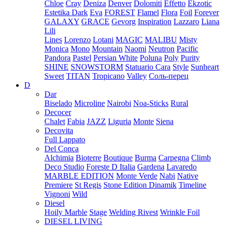
Chloe
Cray
Deniza
Denver
Dolomiti
Effetto
Ekzotic
Estetika Dark
Eva
FOREST
Flamel
Flora
Foil
Forever
GALAXY
GRACE
Gevorg
Inspiration
Lazzaro
Liana
Lili
Lines
Lorenzo
Lotani
MAGIC
MALIBU
Misty
Monica
Mono
Mountain
Naomi
Neutron
Pacific
Pandora
Pastel
Persian White
Poluna
Poly
Purity
SHINE
SNOWSTORM
Statuario Cara
Style
Sunheart
Sweet
TITAN
Tropicano
Valley
Соль-перец
D
Dar
Biselado
Microline
Nairobi
Noa-Sticks
Rural
Decocer
Chalet
Fabia
JAZZ
Liguria
Monte
Siena
Decovita
Full Lappato
Del Conca
Alchimia
Bioterre
Boutique
Burma
Carpegna
Climb
Deco Studio
Foreste D Italia
Gardena
Lavaredo
MARBLE EDITION
Monte Verde
Nabi
Native
Premiere
St Regis
Stone Edition Dinamik
Timeline
Vignoni
Wild
Diesel
Hoily Marble
Stage
Welding Rivest
Wrinkle Foil
DIESEL LIVING