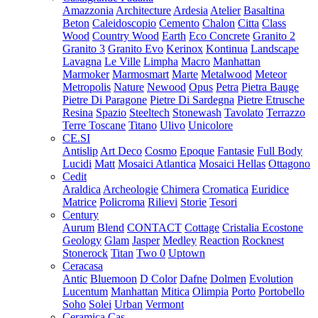
Amazzonia
Architecture
Ardesia
Atelier
Basaltina
Beton
Caleidoscopio
Cemento
Chalon
Citta
Class
Wood
Country Wood
Earth
Eco Concrete
Granito 2
Granito 3
Granito Evo
Kerinox
Kontinua
Landscape
Lavagna
Le Ville
Limpha
Macro
Manhattan
Marmoker
Marmosmart
Marte
Metalwood
Meteor
Metropolis
Nature
Newood
Opus
Petra
Pietra Bauge
Pietre Di Paragone
Pietre Di Sardegna
Pietre Etrusche
Resina
Spazio
Steeltech
Stonewash
Tavolato
Terrazzo
Terre Toscane
Titano
Ulivo
Unicolore
CE.SI
Antislip
Art Deco
Cosmo
Epoque
Fantasie
Full Body
Lucidi
Matt
Mosaici Atlantica
Mosaici Hellas
Ottagono
Cedit
Araldica
Archeologie
Chimera
Cromatica
Euridice
Matrice
Policroma
Rilievi
Storie
Tesori
Century
Aurum
Blend
CONTACT
Cottage
Cristalia
Ecostone
Geology
Glam
Jasper
Medley
Reaction
Rocknest
Stonerock
Titan
Two 0
Uptown
Ceracasa
Antic
Bluemoon
D Color
Dafne
Dolmen
Evolution
Lucentum
Manhattan
Mitica
Olimpia
Porto
Portobello
Soho
Solei
Urban
Vermont
Ceramica Cas