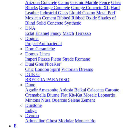
Arizona Concrete
Camp
Cosmic Marble
Fence
Glass
Blocks
Grunge Concrete
Grunge Concrete XL
Hard
Leather
Industrial Glass
Liquid Cosmo
Metal Perf
Mexican Cement
Ribbed
Ribbed Oxide
Shades of
Blind
Solid Concrete
Synthetic
DNA
Eclat
Enamel
Fancy
Match
Terrazzo
Dogma
Project Antibacterial
Dom Ceramiche
Domus Linea
Imperi
Piazza
Pietra
Strade Romane
Dual Gres NiceKer
Chic
London
Spirit
Victorian Dreams
DUE-G
BRECCIA PARADISO
Dune
Agadir
Amazonite
Ardesia
Baikal
Calacatta
Caronte
Cremabella
Diurne
Flat
Kit-Kat Mosaic
Leonardo
Mintons
Nusa
Quercus
Selene
Zement
Durstone
Indiga
Dvomo
Adrenaline
Ghost
Modular
Montecarlo
E