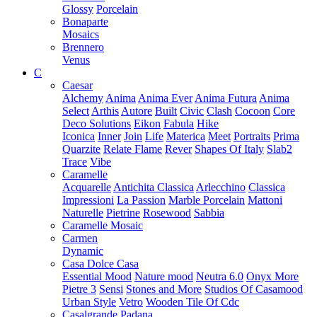
Glossy
Porcelain
Bonaparte
Mosaics
Brennero
Venus
C
Caesar
Alchemy
Anima
Anima Ever
Anima Futura
Anima
Select
Arthis
Autore
Built
Civic
Clash
Cocoon
Core
Deco Solutions
Eikon
Fabula
Hike
Iconica
Inner
Join
Life
Materica
Meet
Portraits
Prima
Quarzite
Relate Flame
Rever
Shapes Of Italy
Slab2
Trace
Vibe
Caramelle
Acquarelle
Antichita Classica
Arlecchino
Classica
Impressioni
La Passion
Marble Porcelain
Mattoni
Naturelle
Pietrine
Rosewood
Sabbia
Caramelle Mosaic
Carmen
Dynamic
Casa Dolce Casa
Essential Mood
Nature mood
Neutra 6.0
Onyx More
Pietre 3
Sensi
Stones and More
Studios Of Casamood
Urban Style
Vetro
Wooden Tile Of Cdc
Casalgrande Padana