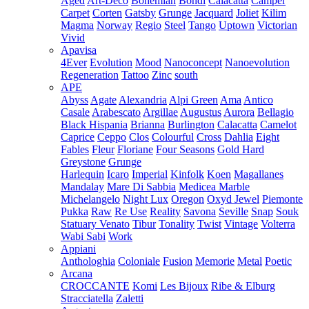
Aged
Art-Deco
Bohemian
Bondi
Calacatta
Camper
Carpet
Corten
Gatsby
Grunge
Jacquard
Joliet
Kilim
Magma
Norway
Regio
Steel
Tango
Uptown
Victorian
Vivid
Apavisa
4Ever
Evolution
Mood
Nanoconcept
Nanoevolution
Regeneration
Tattoo
Zinc
south
APE
Abyss
Agate
Alexandria
Alpi Green
Ama
Antico
Casale
Arabescato
Argillae
Augustus
Aurora
Bellagio
Black Hispania
Brianna
Burlington
Calacatta
Camelot
Caprice
Ceppo
Clos
Colourful
Cross
Dahlia
Eight
Fables
Fleur
Floriane
Four Seasons
Gold Hard
Greystone
Grunge
Harlequin
Icaro
Imperial
Kinfolk
Koen
Magallanes
Mandalay
Mare Di Sabbia
Medicea Marble
Michelangelo
Night Lux
Oregon
Oxyd Jewel
Piemonte
Pukka
Raw
Re Use
Reality
Savona
Seville
Snap
Souk
Statuary Venato
Tibur
Tonality
Twist
Vintage
Volterra
Wabi Sabi
Work
Appiani
Anthologhia
Coloniale
Fusion
Memorie
Metal
Poetic
Arcana
CROCCANTE
Komi
Les Bijoux
Ribe & Elburg
Stracciatella
Zaletti