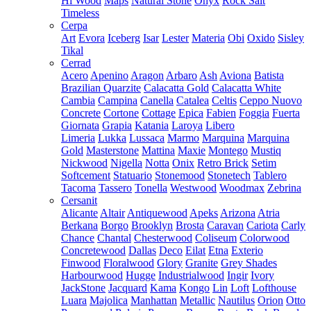
Hi Wood
Maps
Natural Stone
Onyx
Rock Salt
Timeless
Cerpa
Art
Evora
Iceberg
Isar
Lester
Materia
Obi
Oxido
Sisley
Tikal
Cerrad
Acero
Apenino
Aragon
Arbaro
Ash
Aviona
Batista
Brazilian Quarzite
Calacatta Gold
Calacatta White
Cambia
Campina
Canella
Catalea
Celtis
Ceppo Nuovo
Concrete
Cortone
Cottage
Epica
Fabien
Foggia
Fuerta
Giornata
Grapia
Katania
Laroya
Libero
Limeria
Lukka
Lussaca
Marmo
Marquina
Marquina
Gold
Masterstone
Mattina
Maxie
Montego
Mustiq
Nickwood
Nigella
Notta
Onix
Retro Brick
Setim
Softcement
Statuario
Stonemood
Stonetech
Tablero
Tacoma
Tassero
Tonella
Westwood
Woodmax
Zebrina
Cersanit
Alicante
Altair
Antiquewood
Apeks
Arizona
Atria
Berkana
Borgo
Brooklyn
Brosta
Caravan
Cariota
Carly
Chance
Chantal
Chesterwood
Coliseum
Colorwood
Concretewood
Dallas
Deco
Eilat
Etna
Exterio
Finwood
Floralwood
Glory
Granite
Grey Shades
Harbourwood
Hugge
Industrialwood
Ingir
Ivory
JackStone
Jacquard
Kama
Kongo
Lin
Loft
Lofthouse
Luara
Majolica
Manhattan
Metallic
Nautilus
Orion
Otto