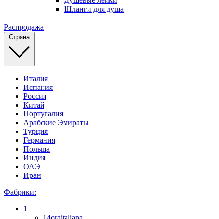
Душевые лейки
Шланги для душа
Распродажа
Страна
Италия
Испания
Россия
Китай
Португалия
Арабские Эмираты
Турция
Германия
Польша
Индия
ОАЭ
Иран
Фабрики:
1
14oraitaliana