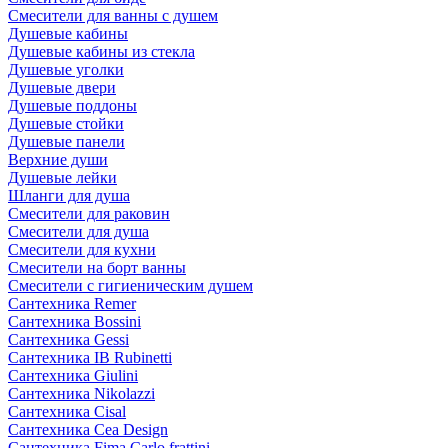
Смесители для ванны с душем
Душевые кабины
Душевые кабины из стекла
Душевые уголки
Душевые двери
Душевые поддоны
Душевые стойки
Душевые панели
Верхние души
Душевые лейки
Шланги для душа
Смесители для раковин
Смесители для душа
Смесители для кухни
Смесители на борт ванны
Смесители с гигиеническим душем
Сантехника Remer
Сантехника Bossini
Сантехника Gessi
Сантехника IB Rubinetti
Сантехника Giulini
Сантехника Nikolazzi
Сантехника Cisal
Сантехника Cea Design
Сантехника Fima Carlo frattini