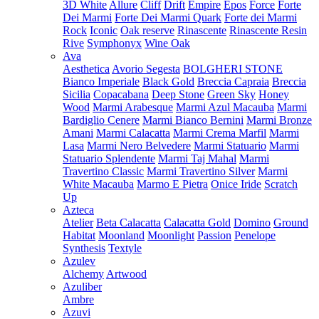
3D White
Allure
Cliff
Drift
Empire
Epos
Force
Forte
Dei Marmi
Forte Dei Marmi Quark
Forte dei Marmi
Rock
Iconic
Oak reserve
Rinascente
Rinascente Resin
Rive
Symphonyx
Wine Oak
Ava
Aesthetica
Avorio Segesta
BOLGHERI STONE
Bianco Imperiale
Black Gold
Breccia Capraia
Breccia
Sicilia
Copacabana
Deep Stone
Green Sky
Honey
Wood
Marmi Arabesque
Marmi Azul Macauba
Marmi
Bardiglio Cenere
Marmi Bianco Bernini
Marmi Bronze
Amani
Marmi Calacatta
Marmi Crema Marfil
Marmi
Lasa
Marmi Nero Belvedere
Marmi Statuario
Marmi
Statuario Splendente
Marmi Taj Mahal
Marmi
Travertino Classic
Marmi Travertino Silver
Marmi
White Macauba
Marmo E Pietra
Onice Iride
Scratch
Up
Azteca
Atelier
Beta Calacatta
Calacatta Gold
Domino
Ground
Habitat
Moonland
Moonlight
Passion
Penelope
Synthesis
Textyle
Azulev
Alchemy
Artwood
Azuliber
Ambre
Azuvi