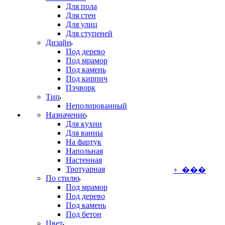
Для пола
Для стен
Для улиц
Для ступеней
Дизайн
Под дерево
Под мрамор
Под камень
Под кирпич
Пэчворк
Тип
Неполированный
Назначение
Для кухни
Для ванны
На фартук
Напольная
Настенная
Тротуарная
+ ���
По стилю
Под мрамор
Под дерево
Под камень
Под бетон
Цвет