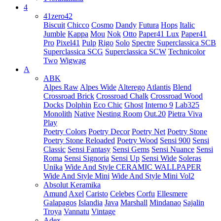
4
41zero42
Biscuit
Chicco
Cosmo
Dandy
Futura
Hops
Italic
Jumble
Kappa
Mou
Nok
Otto
Paper41 Lux
Paper41
Pro
Pixel41
Pulp
Rigo
Solo
Spectre
Superclassica SCB
Superclassica SCG
Superclassica SCW
Technicolor
Two
Wigwag
A
ABK
Alpes Raw
Alpes Wide
Alterego
Atlantis
Blend
Crossroad Brick
Crossroad Chalk
Crossroad Wood
Docks
Dolphin
Eco Chic
Ghost
Interno 9
Lab325
Monolith
Native
Nesting Room
Out.20
Pietra Viva
Play
Poetry Colors
Poetry Decor
Poetry Net
Poetry Stone
Poetry Stone Reloaded
Poetry Wood
Sensi 900
Sensi
Classic
Sensi Fantasy
Sensi Gems
Sensi Nuance
Sensi
Roma
Sensi Signoria
Sensi Up
Sensi Wide
Soleras
Unika
Wide And Style CERAMIC WALLPAPER
Wide And Style Mini
Wide And Style Mini Vol2
Absolut Keramika
Amund
Axel
Caristo
Celebes
Corfu
Ellesmere
Galapagos
Islandia
Java
Marshall
Mindanao
Sajalin
Troya
Vannatu
Vintage
Adex