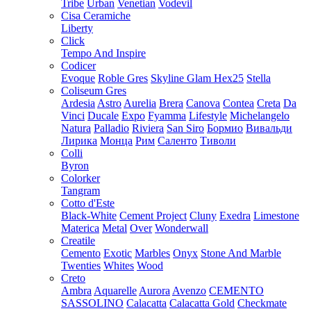
Tribe
Urban
Venetian
Vodevil
Cisa Ceramiche
Liberty
Click
Tempo And Inspire
Codicer
Evoque
Roble Gres
Skyline Glam Hex25
Stella
Coliseum Gres
Ardesia
Astro
Aurelia
Brera
Canova
Contea
Creta
Da
Vinci
Ducale
Expo
Fyamma
Lifestyle
Michelangelo
Natura
Palladio
Riviera
San Siro
Бормио
Вивальди
Лирика
Монца
Рим
Саленто
Тиволи
Colli
Byron
Colorker
Tangram
Cotto d'Este
Black-White
Cement Project
Cluny
Exedra
Limestone
Materica
Metal
Over
Wonderwall
Creatile
Cemento
Exotic
Marbles
Onyx
Stone And Marble
Twenties
Whites
Wood
Creto
Ambra
Aquarelle
Aurora
Avenzo
CEMENTO
SASSOLINO
Calacatta
Calacatta Gold
Checkmate