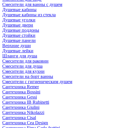
Смесители для ванны с душем
Душевые кабины
Душевые кабины из стекла
Душевые уголки
Душевые двери
Душевые поддоны
Душевые стойки
Душевые панели
Верхние души
Душевые лейки
Шланги для душа
Смесители для раковин
Смесители для душа
Смесители для кухни
Смесители на борт ванны
Смесители с гигиеническим душем
Сантехника Remer
Сантехника Bossini
Сантехника Gessi
Сантехника IB Rubinetti
Сантехника Giulini
Сантехника Nikolazzi
Сантехника Cisal
Сантехника Cea Design
Сантехника Fima Carlo frattini