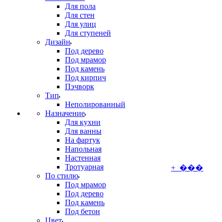
Для пола
Для стен
Для улиц
Для ступеней
Дизайн
Под дерево
Под мрамор
Под камень
Под кирпич
Пэчворк
Тип
Неполированный
Назначение
Для кухни
Для ванны
На фартук
Напольная
Настенная
Тротуарная
+ ���
По стилю
Под мрамор
Под дерево
Под камень
Под бетон
Цвет