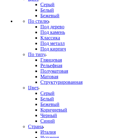
Серый
Белый
Бежевый
По стилю
Под дерево
Под камень
Классика
Под металл
Под кирпич
По типу
Глянцевая
Рельефная
Полуматовая
Матовая
Структурированная
Цвет
Серый
Белый
Бежевый
Коричневый
Черный
Синий
Страна
Италия
Испания