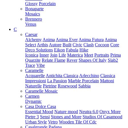
Glossy
Porcelain
Bonaparte
Mosaics
Brennero
Venus
C
Caesar
Alchemy
Anima
Anima Ever
Anima Futura
Anima
Select
Arthis
Autore
Built
Civic
Clash
Cocoon
Core
Deco Solutions
Eikon
Fabula
Hike
Iconica
Inner
Join
Life
Materica
Meet
Portraits
Prima
Quarzite
Relate Flame
Rever
Shapes Of Italy
Slab2
Trace
Vibe
Caramelle
Acquarelle
Antichita Classica
Arlecchino
Classica
Impressioni
La Passion
Marble Porcelain
Mattoni
Naturelle
Pietrine
Rosewood
Sabbia
Caramelle Mosaic
Carmen
Dynamic
Casa Dolce Casa
Essential Mood
Nature mood
Neutra 6.0
Onyx More
Pietre 3
Sensi
Stones and More
Studios Of Casamood
Urban Style
Vetro
Wooden Tile Of Cdc
Casalgrande Padana