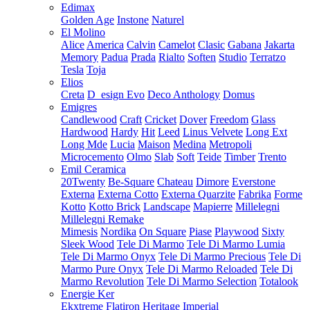
Edimax
Golden Age
Instone
Naturel
El Molino
Alice
America
Calvin
Camelot
Clasic
Gabana
Jakarta
Memory
Padua
Prada
Rialto
Soften
Studio
Terratzo
Tesla
Toja
Elios
Creta
D_esign Evo
Deco Anthology
Domus
Emigres
Candlewood
Craft
Cricket
Dover
Freedom
Glass
Hardwood
Hardy
Hit
Leed
Linus Velvete
Long Ext
Long Mde
Lucia
Maison
Medina
Metropoli
Microcemento
Olmo
Slab
Soft
Teide
Timber
Trento
Emil Ceramica
20Twenty
Be-Square
Chateau
Dimore
Everstone
Externa
Externa Cotto
Externa Quarzite
Fabrika
Forme
Kotto
Kotto Brick
Landscape
Mapierre
Millelegni
Millelegni Remake
Mimesis
Nordika
On Square
Piase
Playwood
Sixty
Sleek Wood
Tele Di Marmo
Tele Di Marmo Lumia
Tele Di Marmo Onyx
Tele Di Marmo Precious
Tele Di
Marmo Pure Onyx
Tele Di Marmo Reloaded
Tele Di
Marmo Revolution
Tele Di Marmo Selection
Totalook
Energie Ker
Ekxtreme
Flatiron
Heritage
Imperial