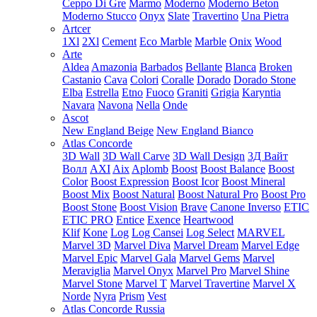
Ceppo Di Gre
Marmo
Moderno
Moderno Beton
Moderno Stucco
Onyx
Slate
Travertino
Una Pietra
Artcer
1Xl
2Xl
Cement
Eco Marble
Marble
Onix
Wood
Arte
Aldea
Amazonia
Barbados
Bellante
Blanca
Broken
Castanio
Cava
Colori
Coralle
Dorado
Dorado Stone
Elba
Estrella
Etno
Fuoco
Graniti
Grigia
Karyntia
Navara
Navona
Nella
Onde
Ascot
New England Beige
New England Bianco
Atlas Concorde
3D Wall
3D Wall Carve
3D Wall Design
3Д Вайт
Волл
AXI
Aix
Aplomb
Boost
Boost Balance
Boost
Color
Boost Expression
Boost Icor
Boost Mineral
Boost Mix
Boost Natural
Boost Natural Pro
Boost Pro
Boost Stone
Boost Vision
Brave
Canone Inverso
ETIC
ETIC PRO
Entice
Exence
Heartwood
Klif
Kone
Log
Log Cansei
Log Select
MARVEL
Marvel 3D
Marvel Diva
Marvel Dream
Marvel Edge
Marvel Epic
Marvel Gala
Marvel Gems
Marvel
Meraviglia
Marvel Onyx
Marvel Pro
Marvel Shine
Marvel Stone
Marvel T
Marvel Travertine
Marvel X
Norde
Nyra
Prism
Vest
Atlas Concorde Russia