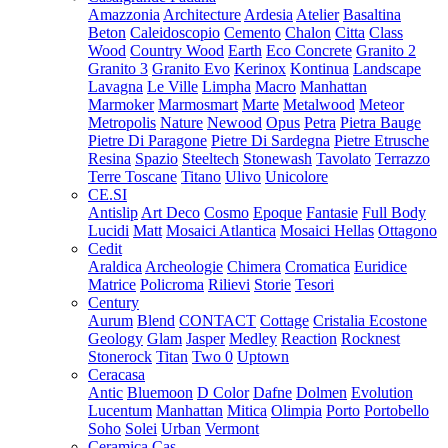
Amazzonia
Architecture
Ardesia
Atelier
Basaltina
Beton
Caleidoscopio
Cemento
Chalon
Citta
Class
Wood
Country Wood
Earth
Eco Concrete
Granito 2
Granito 3
Granito Evo
Kerinox
Kontinua
Landscape
Lavagna
Le Ville
Limpha
Macro
Manhattan
Marmoker
Marmosmart
Marte
Metalwood
Meteor
Metropolis
Nature
Newood
Opus
Petra
Pietra Bauge
Pietre Di Paragone
Pietre Di Sardegna
Pietre Etrusche
Resina
Spazio
Steeltech
Stonewash
Tavolato
Terrazzo
Terre Toscane
Titano
Ulivo
Unicolore
CE.SI
Antislip
Art Deco
Cosmo
Epoque
Fantasie
Full Body
Lucidi
Matt
Mosaici Atlantica
Mosaici Hellas
Ottagono
Cedit
Araldica
Archeologie
Chimera
Cromatica
Euridice
Matrice
Policroma
Rilievi
Storie
Tesori
Century
Aurum
Blend
CONTACT
Cottage
Cristalia
Ecostone
Geology
Glam
Jasper
Medley
Reaction
Rocknest
Stonerock
Titan
Two 0
Uptown
Ceracasa
Antic
Bluemoon
D Color
Dafne
Dolmen
Evolution
Lucentum
Manhattan
Mitica
Olimpia
Porto
Portobello
Soho
Solei
Urban
Vermont
Ceramica Cas