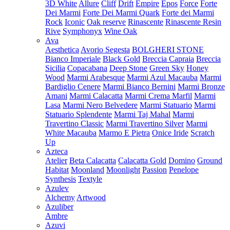
3D White
Allure
Cliff
Drift
Empire
Epos
Force
Forte
Dei Marmi
Forte Dei Marmi Quark
Forte dei Marmi
Rock
Iconic
Oak reserve
Rinascente
Rinascente Resin
Rive
Symphonyx
Wine Oak
Ava
Aesthetica
Avorio Segesta
BOLGHERI STONE
Bianco Imperiale
Black Gold
Breccia Capraia
Breccia
Sicilia
Copacabana
Deep Stone
Green Sky
Honey
Wood
Marmi Arabesque
Marmi Azul Macauba
Marmi
Bardiglio Cenere
Marmi Bianco Bernini
Marmi Bronze
Amani
Marmi Calacatta
Marmi Crema Marfil
Marmi
Lasa
Marmi Nero Belvedere
Marmi Statuario
Marmi
Statuario Splendente
Marmi Taj Mahal
Marmi
Travertino Classic
Marmi Travertino Silver
Marmi
White Macauba
Marmo E Pietra
Onice Iride
Scratch
Up
Azteca
Atelier
Beta Calacatta
Calacatta Gold
Domino
Ground
Habitat
Moonland
Moonlight
Passion
Penelope
Synthesis
Textyle
Azulev
Alchemy
Artwood
Azuliber
Ambre
Azuvi