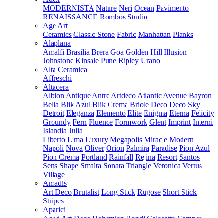
MODERNISTA
Nature
Neri
Ocean
Pavimento
RENAISSANCE
Rombos
Studio
Age Art
Ceramics
Classic Stone
Fabric
Manhattan
Planks
Alaplana
Amalfi
Brasilia
Brera
Goa
Golden Hill
Illusion
Johnstone
Kinsale
Pune
Ripley
Urano
Alta Ceramica
Affreschi
Altacera
Albion
Antique
Antre
Artdeco
Atlantic
Avenue
Bayron
Bella
Blik Azul
Blik Crema
Briole
Deco
Deco Sky
Detroit
Eleganza
Elemento
Elite
Enigma
Eterna
Felicity
Groundy
Fern
Fluence
Formwork
Glent
Imprint
Interni
Islandia
Julia
Liberto
Lima
Luxury
Megapolis
Miracle
Modern
Napoli
Nova
Oliver
Orion
Palmira
Paradise
Pion Azul
Pion Crema
Portland
Rainfall
Rejina
Resort
Santos
Sens
Shape
Smalta
Sonata
Triangle
Veronica
Vertus
Village
Amadis
Art Deco
Brutalist
Long Stick
Rugose
Short Stick
Stripes
Aparici