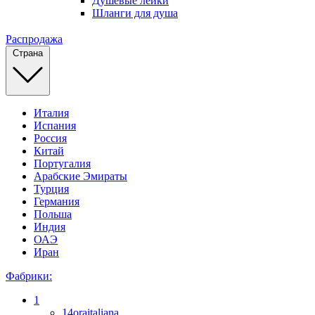
Душевые лейки
Шланги для душа
Распродажа
Страна
Италия
Испания
Россия
Китай
Португалия
Арабские Эмираты
Турция
Германия
Польша
Индия
ОАЭ
Иран
Фабрики:
1
14oraitaliana