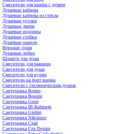
Смесители для ванны с душем
Душевые кабины
Душевые кабины из стекла
Душевые уголки
Душевые двери
Душевые поддоны
Душевые стойки
Душевые панели
Верхние души
Душевые лейки
Шланги для душа
Смесители для раковин
Смесители для душа
Смесители для кухни
Смесители на борт ванны
Смесители с гигиеническим душем
Сантехника Remer
Сантехника Bossini
Сантехника Gessi
Сантехника IB Rubinetti
Сантехника Giulini
Сантехника Nikolazzi
Сантехника Cisal
Сантехника Cea Design
Сантехника Fima Carlo frattini