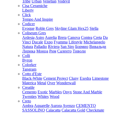
Tribe
Urban
Venetian
Vodevil
Cisa Ceramiche
Liberty
Click
Tempo And Inspire
Codicer
Evoque
Roble Gres
Skyline Glam Hex25
Stella
Coliseum Gres
Ardesia
Astro
Aurelia
Brera
Canova
Contea
Creta
Da
Vinci
Ducale
Expo
Fyamma
Lifestyle
Michelangelo
Natura
Palladio
Riviera
San Siro
Бормио
Вивальди
Лирика
Монца
Рим
Саленто
Тиволи
Colli
Byron
Colorker
Tangram
Cotto d'Este
Black-White
Cement Project
Cluny
Exedra
Limestone
Materica
Metal
Over
Wonderwall
Creatile
Cemento
Exotic
Marbles
Onyx
Stone And Marble
Twenties
Whites
Wood
Creto
Ambra
Aquarelle
Aurora
Avenzo
CEMENTO
SASSOLINO
Calacatta
Calacatta Gold
Checkmate