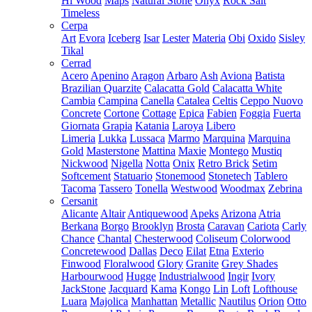
Hi Wood
Maps
Natural Stone
Onyx
Rock Salt
Timeless
Cerpa
Art
Evora
Iceberg
Isar
Lester
Materia
Obi
Oxido
Sisley
Tikal
Cerrad
Acero
Apenino
Aragon
Arbaro
Ash
Aviona
Batista
Brazilian Quarzite
Calacatta Gold
Calacatta White
Cambia
Campina
Canella
Catalea
Celtis
Ceppo Nuovo
Concrete
Cortone
Cottage
Epica
Fabien
Foggia
Fuerta
Giornata
Grapia
Katania
Laroya
Libero
Limeria
Lukka
Lussaca
Marmo
Marquina
Marquina
Gold
Masterstone
Mattina
Maxie
Montego
Mustiq
Nickwood
Nigella
Notta
Onix
Retro Brick
Setim
Softcement
Statuario
Stonemood
Stonetech
Tablero
Tacoma
Tassero
Tonella
Westwood
Woodmax
Zebrina
Cersanit
Alicante
Altair
Antiquewood
Apeks
Arizona
Atria
Berkana
Borgo
Brooklyn
Brosta
Caravan
Cariota
Carly
Chance
Chantal
Chesterwood
Coliseum
Colorwood
Concretewood
Dallas
Deco
Eilat
Etna
Exterio
Finwood
Floralwood
Glory
Granite
Grey Shades
Harbourwood
Hugge
Industrialwood
Ingir
Ivory
JackStone
Jacquard
Kama
Kongo
Lin
Loft
Lofthouse
Luara
Majolica
Manhattan
Metallic
Nautilus
Orion
Otto