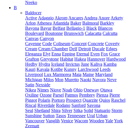
Neeko
B
Baldocer
Active
Adaggio
Akrom
Ancares
Andrea
Anore
Arkety
Arlon
Athenea
Atlantida
Baker
Balmoral
Barkley
Bayona
Bayur
Belfast
Bellagio-1
Black
Blancos
Boulevard
Boutonne
Brunswich
Calacatta
Calcutta
Canvas
Canyon
Cayenne
Code
Coliseum
Concept
Concrete
Coverty
Cream
Cream Chamber
Delf
Detroit
Ducale
Edges
Eleganza
Elyt
Enna
Epping
Eternal
Even
Fox
Grace
Grafton
Greystone
Habitat
Hakea
Hannover
Hardwood
Hedby
Hydra
Iceland
Invictus
June
Kaliva
Kamba
Kauri
Kavala
Kotibe
Kunny
Larchwood
Leeds
Liverpool
Lux Marmorea
Maia
Maine
Maryland
Michigan
Milos
Mon
Muretto
Naoki
Navora
Neve
Satin
Nexside
Nikea
Nimes
Niove
Noah
Ohio
Oneway
Otawa
Oxiline
Ozone
Parsel
Patmos
Pembrey
Pienza
Pierre
Piggot
Polaris
Portoro
Prospect
Quarzite
Quios
Raschel
Riscal
Riverdale
Rodano
Sanford
Savona
Seul
Shetland
Shira
Silver
Sitka
Solid
Statuario
Storm
Sunshine
Sutton
Tasos
Tennessee
Ural
Urban
Vancouver
Vanglih
Venice
Wacom
Wooden
Yale
York
Zermatt