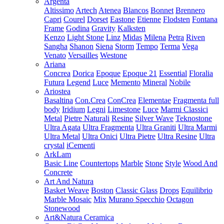
Argenta
Altissimo
Artech
Atenea
Blancos
Bonnet
Brennero
Capri
Courel
Dorset
Eastone
Etienne
Flodsten
Fontana
Frame
Godina
Gravity
Kalksten
Kenzo
Light Stone
Linz
Midas
Milena
Petra
Riven
Sangha
Shanon
Siena
Storm
Tempo
Terma
Vega
Venato
Versailles
Westone
Ariana
Concrea
Dorica
Epoque
Epoque 21
Essential
Floralia
Futura
Legend
Luce
Memento
Mineral
Nobile
Ariostea
Basaltina
Con.Crea
ConCrea
Elementae
Fragmenta full
body
Iridium
Legni
Limestone
Luce
Marmi Classici
Metal
Pietre Naturali
Resine
Silver Wave
Teknostone
Ultra Agata
Ultra Fragmenta
Ultra Graniti
Ultra Marmi
Ultra Metal
Ultra Onici
Ultra Pietre
Ultra Resine
Ultra
crystal
iCementi
ArkLam
Basic Line
Countertops
Marble
Stone
Style
Wood And
Concrete
Art And Natura
Basket Weave
Boston
Classic Glass
Drops
Equilibrio
Marble Mosaic
Mix
Murano Specchio
Octagon
Stonewood
Art&Natura Ceramica