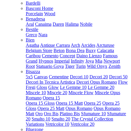
Bardelli
Basconi Home
Porcelain
Wood
Benadresa
Aral
Canaima
Daren
Halima
Nobile
Bestile
Greco
Nara
Bien
Agatha
Antique Carrara
Arch
Arcides
Arcturuse
Belgium Store
Beton
Bona Dea
Buxy
Calacatta
Caribou
Cemento
Concept
Daino Lienzo
Famous
Grand
Hypnos
Imperial
Infinity
Joya
Mia
Newport
Root
Statuario Goya
Tiger
Turin
Wild Onyx
Zenith
Bisazza
5x5
Canvas
Cementine
Decori 10
Decori 20
Decori 50
Decori In Tecnica Artistica
Decori Opus Romano
Flow
Fregi
Gloss
Glow
Le Gemme 10
Le Gemme 20
Miscele 10
Miscele 20
Miscele Flow
Miscele Opus
Romano
Opera 15
Opera 15 Gloss
Opera 15 Matt
Opera 25
Opera 25
Gloss
Opera 25 Matt
Opus Romano
Opus Romano
Matt
Oro
Oro Bis
Platino Bis
Sfumature 10
Sfumature
20
Smalto 10
Smalto 20
The Crystal Collection
Variations
Vetricolor 10
Vetricolor 20
Bluezone