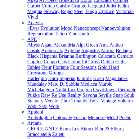
Aged
Art-Deco
Bohemian
Bondi
Calacatta
Camper
Carpet
Corten
Gatsby
Grunge
Jacquard
Joliet
Kilim
Magma
Norway
Regio
Steel
Tango
Uptown
Victorian
Vivid
Apavisa
4Ever
Evolution
Mood
Nanoconcept
Nanoevolution
Regeneration
Tattoo
Zinc
south
APE
Abyss
Agate
Alexandria
Alpi Green
Ama
Antico
Casale
Arabescato
Argillae
Augustus
Aurora
Bellagio
Black Hispania
Brianna
Burlington
Calacatta
Camelot
Caprice
Ceppo
Clos
Colourful
Cross
Dahlia
Eight
Fables
Fleur
Floriane
Four Seasons
Gold Hard
Greystone
Grunge
Harlequin
Icaro
Imperial
Kinfolk
Koen
Magallanes
Mandalay
Mare Di Sabbia
Medicea Marble
Michelangelo
Night Lux
Oregon
Oxyd Jewel
Piemonte
Pukka
Raw
Re Use
Reality
Savona
Seville
Snap
Souk
Statuary Venato
Tibur
Tonality
Twist
Vintage
Volterra
Wabi Sabi
Work
Appiani
Anthologhia
Coloniale
Fusion
Memorie
Metal
Poetic
Arcana
CROCCANTE
Komi
Les Bijoux
Ribe & Elburg
Stracciatella
Zaletti