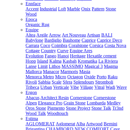
Ennface
Accent
Industrial
Loft
Marble
Onix
Pattern
Stone
Wood
Epoca
Organic Rug
Equipe
Altea
Argile
Arrow
Art Nouveau
Artisan
BALI
Babylone
Bardiglio
Bauhome
Caprice
Caprice Deco
Carrara
Coco
Coimbra
Coralstone
Corsica
Costa Nova
Cottage
Country
Curve
Equipe Ares
Evolution
Fango
Hanoi
Heritage
Hexatile cement
Hopp
Island
Kalma
Kasbah
Kromatika
La Riviera
Lanse
Limit
Lithos
MASSIMO
Magical 3
Magma
Mallorca
Manacor
Marmoris
Masia
Menorca
Metro
Micro
Octagon
Oxide
Porto
Raku
Rivoli
Sabbia
Scale
Sfera
Splendours
Stromboli
Tribeca
Urban
Verticale
Vibe
Village
Vitral
Wadi
Wave
Ergon
Abacus
Architect Resin
Cornerstone
Cornerstone
Alpen
Elegance Pro
Grain Stone
Lombarda
Medley
Oros Stone
Pigmento
Stone Project
Stone Talk
Tr3nd
Wood Talk
Woodtouch
Estima
AGLOMERAT
Aglomerat
Alba
Artwood
Bernini
Brigantina
CHAMBORD NEW
COMFORT
Cave