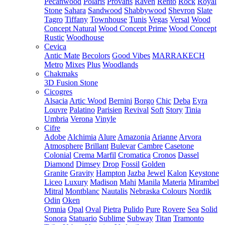
Pecanwood
Polaris
Provans
Raven
Rento
Rock
Royal
Stone
Sahara
Sandwood
Shabbywood
Shevron
Slate
Tagro
Tiffany
Townhouse
Tunis
Vegas
Versal
Wood
Concept Natural
Wood Concept Prime
Wood Concept
Rustic
Woodhouse
Cevica
Antic Mate
Becolors
Good Vibes
MARRAKECH
Metro
Mixes
Plus
Woodlands
Chakmaks
3D Fusion Stone
Cicogres
Alsacia
Artic Wood
Bernini
Borgo
Chic
Deba
Eyra
Louvre
Palatino
Parisien
Revival
Soft
Story
Tinia
Umbria
Verona
Vinyle
Cifre
Adobe
Alchimia
Alure
Amazonia
Arianne
Arvora
Atmosphere
Brillant
Bulevar
Cambre
Casetone
Colonial
Crema Marfil
Cromatica
Cronos
Dassel
Diamond
Dimsey
Drop
Fossil
Golden
Granite
Gravity
Hampton
Jazba
Jewel
Kalon
Keystone
Liceo
Luxury
Madison
Mahi
Manila
Materia
Mirambel
Mitral
Montblanc
Nautalis
Nebraska Colours
Nordik
Odin
Oken
Omnia
Opal
Oval
Pietra
Pulido
Pure
Rovere
Sea
Solid
Sonora
Statuario
Sublime
Subway
Titan
Tramonto