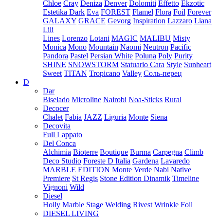
Chloe
Cray
Deniza
Denver
Dolomiti
Effetto
Ekzotic
Estetika Dark
Eva
FOREST
Flamel
Flora
Foil
Forever
GALAXY
GRACE
Gevorg
Inspiration
Lazzaro
Liana
Lili
Lines
Lorenzo
Lotani
MAGIC
MALIBU
Misty
Monica
Mono
Mountain
Naomi
Neutron
Pacific
Pandora
Pastel
Persian White
Poluna
Poly
Purity
SHINE
SNOWSTORM
Statuario Cara
Style
Sunheart
Sweet
TITAN
Tropicano
Valley
Соль-перец
D
Dar
Biselado
Microline
Nairobi
Noa-Sticks
Rural
Decocer
Chalet
Fabia
JAZZ
Liguria
Monte
Siena
Decovita
Full Lappato
Del Conca
Alchimia
Bioterre
Boutique
Burma
Carpegna
Climb
Deco Studio
Foreste D Italia
Gardena
Lavaredo
MARBLE EDITION
Monte Verde
Nabi
Native
Premiere
St Regis
Stone Edition Dinamik
Timeline
Vignoni
Wild
Diesel
Hoily Marble
Stage
Welding Rivest
Wrinkle Foil
DIESEL LIVING