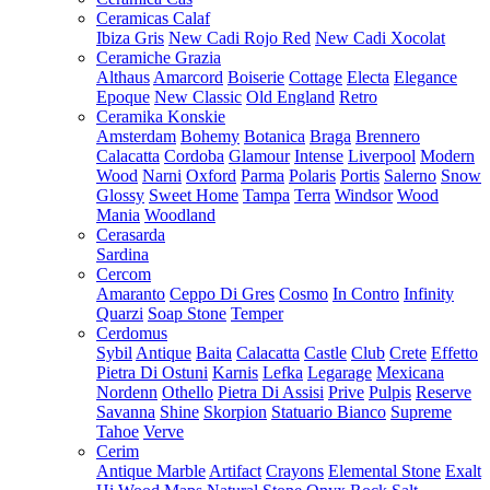
Ceramicas Calaf
Ibiza Gris
New Cadi Rojo Red
New Cadi Xocolat
Ceramiche Grazia
Althaus
Amarcord
Boiserie
Cottage
Electa
Elegance
Epoque
New Classic
Old England
Retro
Ceramika Konskie
Amsterdam
Bohemy
Botanica
Braga
Brennero
Calacatta
Cordoba
Glamour
Intense
Liverpool
Modern
Wood
Narni
Oxford
Parma
Polaris
Portis
Salerno
Snow
Glossy
Sweet Home
Tampa
Terra
Windsor
Wood
Mania
Woodland
Cerasarda
Sardina
Cercom
Amaranto
Ceppo Di Gres
Cosmo
In Contro
Infinity
Quarzi
Soap Stone
Temper
Cerdomus
Sybil
Antique
Baita
Calacatta
Castle
Club
Crete
Effetto
Pietra Di Ostuni
Karnis
Lefka
Legarage
Mexicana
Nordenn
Othello
Pietra Di Assisi
Prive
Pulpis
Reserve
Savanna
Shine
Skorpion
Statuario Bianco
Supreme
Tahoe
Verve
Cerim
Antique Marble
Artifact
Crayons
Elemental Stone
Exalt