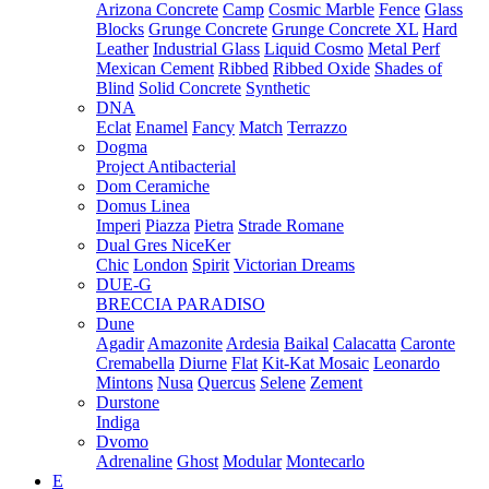
Arizona Concrete
Camp
Cosmic Marble
Fence
Glass
Blocks
Grunge Concrete
Grunge Concrete XL
Hard
Leather
Industrial Glass
Liquid Cosmo
Metal Perf
Mexican Cement
Ribbed
Ribbed Oxide
Shades of
Blind
Solid Concrete
Synthetic
DNA
Eclat
Enamel
Fancy
Match
Terrazzo
Dogma
Project Antibacterial
Dom Ceramiche
Domus Linea
Imperi
Piazza
Pietra
Strade Romane
Dual Gres NiceKer
Chic
London
Spirit
Victorian Dreams
DUE-G
BRECCIA PARADISO
Dune
Agadir
Amazonite
Ardesia
Baikal
Calacatta
Caronte
Cremabella
Diurne
Flat
Kit-Kat Mosaic
Leonardo
Mintons
Nusa
Quercus
Selene
Zement
Durstone
Indiga
Dvomo
Adrenaline
Ghost
Modular
Montecarlo
E