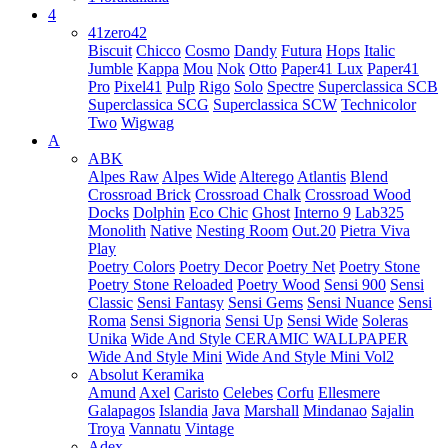
4
41zero42
Biscuit
Chicco
Cosmo
Dandy
Futura
Hops
Italic
Jumble
Kappa
Mou
Nok
Otto
Paper41 Lux
Paper41
Pro
Pixel41
Pulp
Rigo
Solo
Spectre
Superclassica SCB
Superclassica SCG
Superclassica SCW
Technicolor
Two
Wigwag
A
ABK
Alpes Raw
Alpes Wide
Alterego
Atlantis
Blend
Crossroad Brick
Crossroad Chalk
Crossroad Wood
Docks
Dolphin
Eco Chic
Ghost
Interno 9
Lab325
Monolith
Native
Nesting Room
Out.20
Pietra Viva
Play
Poetry Colors
Poetry Decor
Poetry Net
Poetry Stone
Poetry Stone Reloaded
Poetry Wood
Sensi 900
Sensi
Classic
Sensi Fantasy
Sensi Gems
Sensi Nuance
Sensi
Roma
Sensi Signoria
Sensi Up
Sensi Wide
Soleras
Unika
Wide And Style CERAMIC WALLPAPER
Wide And Style Mini
Wide And Style Mini Vol2
Absolut Keramika
Amund
Axel
Caristo
Celebes
Corfu
Ellesmere
Galapagos
Islandia
Java
Marshall
Mindanao
Sajalin
Troya
Vannatu
Vintage
Adex