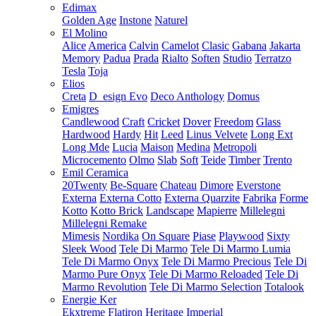
Edimax
Golden Age
Instone
Naturel
El Molino
Alice
America
Calvin
Camelot
Clasic
Gabana
Jakarta
Memory
Padua
Prada
Rialto
Soften
Studio
Terratzo
Tesla
Toja
Elios
Creta
D_esign Evo
Deco Anthology
Domus
Emigres
Candlewood
Craft
Cricket
Dover
Freedom
Glass
Hardwood
Hardy
Hit
Leed
Linus Velvete
Long Ext
Long Mde
Lucia
Maison
Medina
Metropoli
Microcemento
Olmo
Slab
Soft
Teide
Timber
Trento
Emil Ceramica
20Twenty
Be-Square
Chateau
Dimore
Everstone
Externa
Externa Cotto
Externa Quarzite
Fabrika
Forme
Kotto
Kotto Brick
Landscape
Mapierre
Millelegni
Millelegni Remake
Mimesis
Nordika
On Square
Piase
Playwood
Sixty
Sleek Wood
Tele Di Marmo
Tele Di Marmo Lumia
Tele Di Marmo Onyx
Tele Di Marmo Precious
Tele Di
Marmo Pure Onyx
Tele Di Marmo Reloaded
Tele Di
Marmo Revolution
Tele Di Marmo Selection
Totalook
Energie Ker
Ekxtreme
Flatiron
Heritage
Imperial