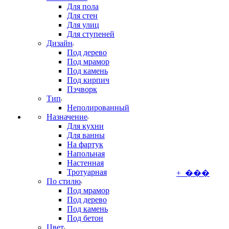
Для пола
Для стен
Для улиц
Для ступеней
Дизайн
Под дерево
Под мрамор
Под камень
Под кирпич
Пэчворк
Тип
Неполированный
Назначение
Для кухни
Для ванны
На фартук
Напольная
Настенная
Тротуарная
+ ���
По стилю
Под мрамор
Под дерево
Под камень
Под бетон
Цвет