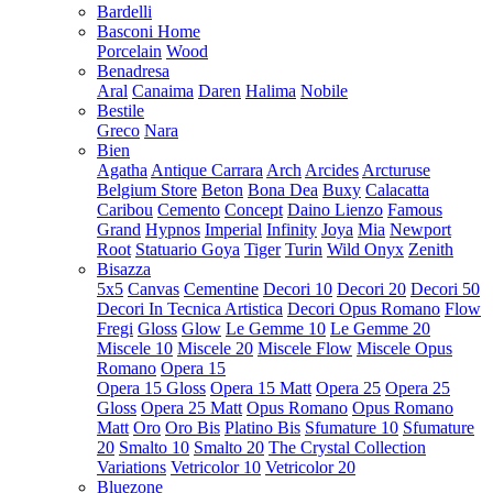
Bardelli
Basconi Home
Porcelain
Wood
Benadresa
Aral
Canaima
Daren
Halima
Nobile
Bestile
Greco
Nara
Bien
Agatha
Antique Carrara
Arch
Arcides
Arcturuse
Belgium Store
Beton
Bona Dea
Buxy
Calacatta
Caribou
Cemento
Concept
Daino Lienzo
Famous
Grand
Hypnos
Imperial
Infinity
Joya
Mia
Newport
Root
Statuario Goya
Tiger
Turin
Wild Onyx
Zenith
Bisazza
5x5
Canvas
Cementine
Decori 10
Decori 20
Decori 50
Decori In Tecnica Artistica
Decori Opus Romano
Flow
Fregi
Gloss
Glow
Le Gemme 10
Le Gemme 20
Miscele 10
Miscele 20
Miscele Flow
Miscele Opus
Romano
Opera 15
Opera 15 Gloss
Opera 15 Matt
Opera 25
Opera 25
Gloss
Opera 25 Matt
Opus Romano
Opus Romano
Matt
Oro
Oro Bis
Platino Bis
Sfumature 10
Sfumature
20
Smalto 10
Smalto 20
The Crystal Collection
Variations
Vetricolor 10
Vetricolor 20
Bluezone