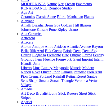
MODERNISTA
Nature
Neri
Ocean
Pavimento
RENAISSANCE
Rombos
Studio
Age Art
Ceramics
Classic Stone
Fabric
Manhattan
Planks
Alaplana
Amalfi
Brasilia
Brera
Goa
Golden Hill
Illusion
Johnstone
Kinsale
Pune
Ripley
Urano
Alta Ceramica
Affreschi
Altacera
Albion
Antique
Antre
Artdeco
Atlantic
Avenue
Bayron
Bella
Blik Azul
Blik Crema
Briole
Deco
Deco Sky
Detroit
Eleganza
Elemento
Elite
Enigma
Eterna
Felicity
Groundy
Fern
Fluence
Formwork
Glent
Imprint
Interni
Islandia
Julia
Liberto
Lima
Luxury
Megapolis
Miracle
Modern
Napoli
Nova
Oliver
Orion
Palmira
Paradise
Pion Azul
Pion Crema
Portland
Rainfall
Rejina
Resort
Santos
Sens
Shape
Smalta
Sonata
Triangle
Veronica
Vertus
Village
Amadis
Art Deco
Brutalist
Long Stick
Rugose
Short Stick
Stripes
Aparici