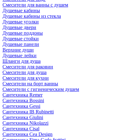
Смесители для ванны с душем
Душевые кабины
Душевые кабины из стекла
Душевые уголки
Душевые двери
Душевые поддоны
Душевые стойки
Душевые панели
Верхние души
Душевые лейки
Шланги для душа
Смесители для раковин
Смесители для душа
Смесители для кухни
Смесители на борт ванны
Смесители с гигиеническим душем
Сантехника Remer
Сантехника Bossini
Сантехника Gessi
Сантехника IB Rubinetti
Сантехника Giulini
Сантехника Nikolazzi
Сантехника Cisal
Сантехника Cea Design
Сантехника Fima Carlo frattini