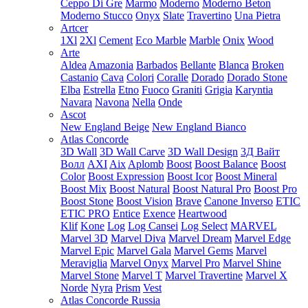
Ceppo Di Gre
Marmo
Moderno
Moderno Beton
Moderno Stucco
Onyx
Slate
Travertino
Una Pietra
Artcer
1Xl
2Xl
Cement
Eco Marble
Marble
Onix
Wood
Arte
Aldea
Amazonia
Barbados
Bellante
Blanca
Broken
Castanio
Cava
Colori
Coralle
Dorado
Dorado Stone
Elba
Estrella
Etno
Fuoco
Graniti
Grigia
Karyntia
Navara
Navona
Nella
Onde
Ascot
New England Beige
New England Bianco
Atlas Concorde
3D Wall
3D Wall Carve
3D Wall Design
3Д Вайт
Волл
AXI
Aix
Aplomb
Boost
Boost Balance
Boost
Color
Boost Expression
Boost Icor
Boost Mineral
Boost Mix
Boost Natural
Boost Natural Pro
Boost Pro
Boost Stone
Boost Vision
Brave
Canone Inverso
ETIC
ETIC PRO
Entice
Exence
Heartwood
Klif
Kone
Log
Log Cansei
Log Select
MARVEL
Marvel 3D
Marvel Diva
Marvel Dream
Marvel Edge
Marvel Epic
Marvel Gala
Marvel Gems
Marvel
Meraviglia
Marvel Onyx
Marvel Pro
Marvel Shine
Marvel Stone
Marvel T
Marvel Travertine
Marvel X
Norde
Nyra
Prism
Vest
Atlas Concorde Russia