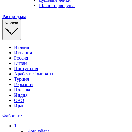
Душевые лейки
Шланги для душа
Распродажа
Страна
Италия
Испания
Россия
Китай
Португалия
Арабские Эмираты
Турция
Германия
Польша
Индия
ОАЭ
Иран
Фабрики:
1
14oraitaliana