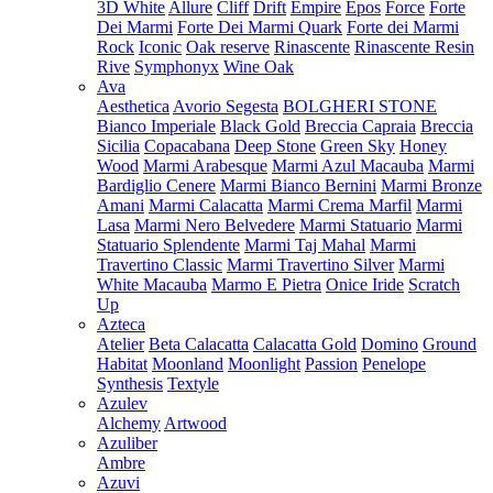
3D White
Allure
Cliff
Drift
Empire
Epos
Force
Forte
Dei Marmi
Forte Dei Marmi Quark
Forte dei Marmi
Rock
Iconic
Oak reserve
Rinascente
Rinascente Resin
Rive
Symphonyx
Wine Oak
Ava
Aesthetica
Avorio Segesta
BOLGHERI STONE
Bianco Imperiale
Black Gold
Breccia Capraia
Breccia
Sicilia
Copacabana
Deep Stone
Green Sky
Honey
Wood
Marmi Arabesque
Marmi Azul Macauba
Marmi
Bardiglio Cenere
Marmi Bianco Bernini
Marmi Bronze
Amani
Marmi Calacatta
Marmi Crema Marfil
Marmi
Lasa
Marmi Nero Belvedere
Marmi Statuario
Marmi
Statuario Splendente
Marmi Taj Mahal
Marmi
Travertino Classic
Marmi Travertino Silver
Marmi
White Macauba
Marmo E Pietra
Onice Iride
Scratch
Up
Azteca
Atelier
Beta Calacatta
Calacatta Gold
Domino
Ground
Habitat
Moonland
Moonlight
Passion
Penelope
Synthesis
Textyle
Azulev
Alchemy
Artwood
Azuliber
Ambre
Azuvi