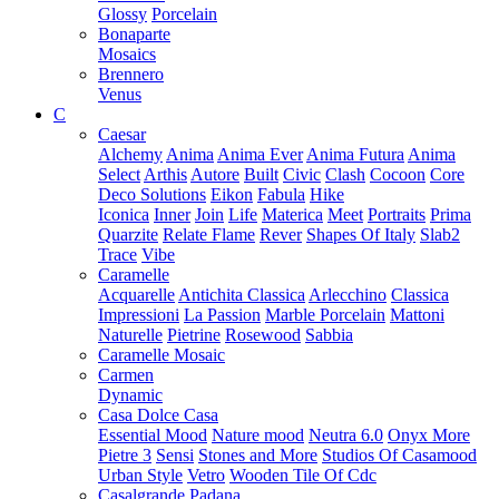
Glossy
Porcelain
Bonaparte
Mosaics
Brennero
Venus
C
Caesar
Alchemy
Anima
Anima Ever
Anima Futura
Anima
Select
Arthis
Autore
Built
Civic
Clash
Cocoon
Core
Deco Solutions
Eikon
Fabula
Hike
Iconica
Inner
Join
Life
Materica
Meet
Portraits
Prima
Quarzite
Relate Flame
Rever
Shapes Of Italy
Slab2
Trace
Vibe
Caramelle
Acquarelle
Antichita Classica
Arlecchino
Classica
Impressioni
La Passion
Marble Porcelain
Mattoni
Naturelle
Pietrine
Rosewood
Sabbia
Caramelle Mosaic
Carmen
Dynamic
Casa Dolce Casa
Essential Mood
Nature mood
Neutra 6.0
Onyx More
Pietre 3
Sensi
Stones and More
Studios Of Casamood
Urban Style
Vetro
Wooden Tile Of Cdc
Casalgrande Padana