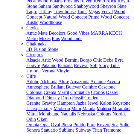
Pecanwood
Polaris
Provans
Raven
Rento
Rock
Royal
Stone
Sahara
Sandwood
Shabbywood
Shevron
Slate
Tagro
Tiffany
Townhouse
Tunis
Vegas
Versal
Wood
Concept Natural
Wood Concept Prime
Wood Concept
Rustic
Woodhouse
Cevica
Antic Mate
Becolors
Good Vibes
MARRAKECH
Metro
Mixes
Plus
Woodlands
Chakmaks
3D Fusion Stone
Cicogres
Alsacia
Artic Wood
Bernini
Borgo
Chic
Deba
Eyra
Louvre
Palatino
Parisien
Revival
Soft
Story
Tinia
Umbria
Verona
Vinyle
Cifre
Adobe
Alchimia
Alure
Amazonia
Arianne
Arvora
Atmosphere
Brillant
Bulevar
Cambre
Casetone
Colonial
Crema Marfil
Cromatica
Cronos
Dassel
Diamond
Dimsey
Drop
Fossil
Golden
Granite
Gravity
Hampton
Jazba
Jewel
Kalon
Keystone
Liceo
Luxury
Madison
Mahi
Manila
Materia
Mirambel
Mitral
Montblanc
Nautalis
Nebraska Colours
Nordik
Odin
Oken
Omnia
Opal
Oval
Pietra
Pulido
Pure
Rovere
Sea
Solid
Sonora
Statuario
Sublime
Subway
Titan
Tramonto