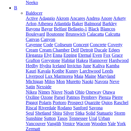
Neeko
B
Baldocer
Active
Adaggio
Akrom
Ancares
Andrea
Anore
Arkety
Arlon
Athenea
Atlantida
Baker
Balmoral
Barkley
Bayona
Bayur
Belfast
Bellagio-1
Black
Blancos
Boulevard
Boutonne
Brunswich
Calacatta
Calcutta
Canvas
Canyon
Cayenne
Code
Coliseum
Concept
Concrete
Coverty
Cream
Cream Chamber
Delf
Detroit
Ducale
Edges
Eleganza
Elyt
Enna
Epping
Eternal
Even
Fox
Grace
Grafton
Greystone
Habitat
Hakea
Hannover
Hardwood
Hedby
Hydra
Iceland
Invictus
June
Kaliva
Kamba
Kauri
Kavala
Kotibe
Kunny
Larchwood
Leeds
Liverpool
Lux Marmorea
Maia
Maine
Maryland
Michigan
Milos
Mon
Muretto
Naoki
Navora
Neve
Satin
Nexside
Nikea
Nimes
Niove
Noah
Ohio
Oneway
Otawa
Oxiline
Ozone
Parsel
Patmos
Pembrey
Pienza
Pierre
Piggot
Polaris
Portoro
Prospect
Quarzite
Quios
Raschel
Riscal
Riverdale
Rodano
Sanford
Savona
Seul
Shetland
Shira
Silver
Sitka
Solid
Statuario
Storm
Sunshine
Sutton
Tasos
Tennessee
Ural
Urban
Vancouver
Vanglih
Venice
Wacom
Wooden
Yale
York
Zermatt