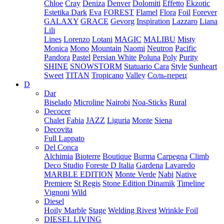
Chloe
Cray
Deniza
Denver
Dolomiti
Effetto
Ekzotic
Estetika Dark
Eva
FOREST
Flamel
Flora
Foil
Forever
GALAXY
GRACE
Gevorg
Inspiration
Lazzaro
Liana
Lili
Lines
Lorenzo
Lotani
MAGIC
MALIBU
Misty
Monica
Mono
Mountain
Naomi
Neutron
Pacific
Pandora
Pastel
Persian White
Poluna
Poly
Purity
SHINE
SNOWSTORM
Statuario Cara
Style
Sunheart
Sweet
TITAN
Tropicano
Valley
Соль-перец
D
Dar
Biselado
Microline
Nairobi
Noa-Sticks
Rural
Decocer
Chalet
Fabia
JAZZ
Liguria
Monte
Siena
Decovita
Full Lappato
Del Conca
Alchimia
Bioterre
Boutique
Burma
Carpegna
Climb
Deco Studio
Foreste D Italia
Gardena
Lavaredo
MARBLE EDITION
Monte Verde
Nabi
Native
Premiere
St Regis
Stone Edition Dinamik
Timeline
Vignoni
Wild
Diesel
Hoily Marble
Stage
Welding Rivest
Wrinkle Foil
DIESEL LIVING