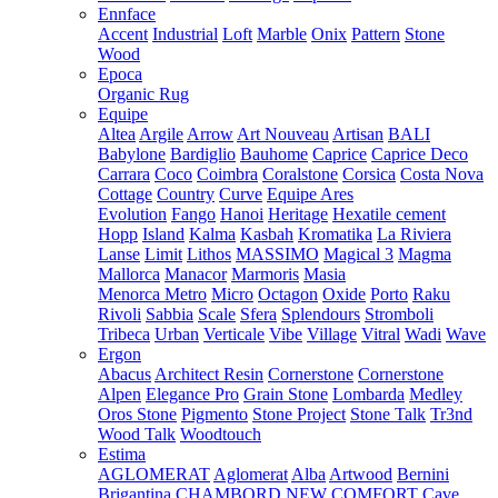
Ennface
Accent
Industrial
Loft
Marble
Onix
Pattern
Stone
Wood
Epoca
Organic Rug
Equipe
Altea
Argile
Arrow
Art Nouveau
Artisan
BALI
Babylone
Bardiglio
Bauhome
Caprice
Caprice Deco
Carrara
Coco
Coimbra
Coralstone
Corsica
Costa Nova
Cottage
Country
Curve
Equipe Ares
Evolution
Fango
Hanoi
Heritage
Hexatile cement
Hopp
Island
Kalma
Kasbah
Kromatika
La Riviera
Lanse
Limit
Lithos
MASSIMO
Magical 3
Magma
Mallorca
Manacor
Marmoris
Masia
Menorca
Metro
Micro
Octagon
Oxide
Porto
Raku
Rivoli
Sabbia
Scale
Sfera
Splendours
Stromboli
Tribeca
Urban
Verticale
Vibe
Village
Vitral
Wadi
Wave
Ergon
Abacus
Architect Resin
Cornerstone
Cornerstone
Alpen
Elegance Pro
Grain Stone
Lombarda
Medley
Oros Stone
Pigmento
Stone Project
Stone Talk
Tr3nd
Wood Talk
Woodtouch
Estima
AGLOMERAT
Aglomerat
Alba
Artwood
Bernini
Brigantina
CHAMBORD NEW
COMFORT
Cave