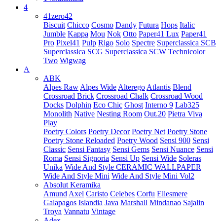
4
41zero42
Biscuit
Chicco
Cosmo
Dandy
Futura
Hops
Italic
Jumble
Kappa
Mou
Nok
Otto
Paper41 Lux
Paper41
Pro
Pixel41
Pulp
Rigo
Solo
Spectre
Superclassica SCB
Superclassica SCG
Superclassica SCW
Technicolor
Two
Wigwag
A
ABK
Alpes Raw
Alpes Wide
Alterego
Atlantis
Blend
Crossroad Brick
Crossroad Chalk
Crossroad Wood
Docks
Dolphin
Eco Chic
Ghost
Interno 9
Lab325
Monolith
Native
Nesting Room
Out.20
Pietra Viva
Play
Poetry Colors
Poetry Decor
Poetry Net
Poetry Stone
Poetry Stone Reloaded
Poetry Wood
Sensi 900
Sensi
Classic
Sensi Fantasy
Sensi Gems
Sensi Nuance
Sensi
Roma
Sensi Signoria
Sensi Up
Sensi Wide
Soleras
Unika
Wide And Style CERAMIC WALLPAPER
Wide And Style Mini
Wide And Style Mini Vol2
Absolut Keramika
Amund
Axel
Caristo
Celebes
Corfu
Ellesmere
Galapagos
Islandia
Java
Marshall
Mindanao
Sajalin
Troya
Vannatu
Vintage
Adex