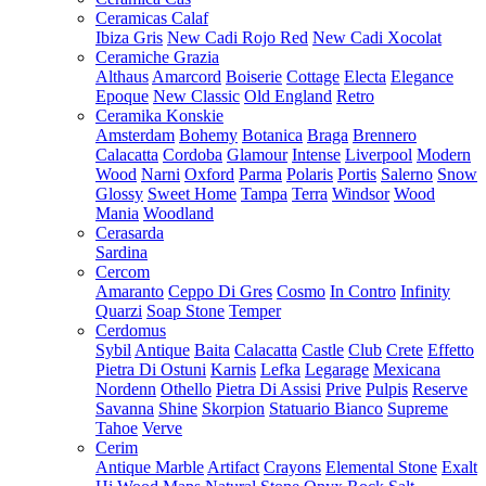
Ceramicas Calaf
Ibiza Gris
New Cadi Rojo Red
New Cadi Xocolat
Ceramiche Grazia
Althaus
Amarcord
Boiserie
Cottage
Electa
Elegance
Epoque
New Classic
Old England
Retro
Ceramika Konskie
Amsterdam
Bohemy
Botanica
Braga
Brennero
Calacatta
Cordoba
Glamour
Intense
Liverpool
Modern
Wood
Narni
Oxford
Parma
Polaris
Portis
Salerno
Snow
Glossy
Sweet Home
Tampa
Terra
Windsor
Wood
Mania
Woodland
Cerasarda
Sardina
Cercom
Amaranto
Ceppo Di Gres
Cosmo
In Contro
Infinity
Quarzi
Soap Stone
Temper
Cerdomus
Sybil
Antique
Baita
Calacatta
Castle
Club
Crete
Effetto
Pietra Di Ostuni
Karnis
Lefka
Legarage
Mexicana
Nordenn
Othello
Pietra Di Assisi
Prive
Pulpis
Reserve
Savanna
Shine
Skorpion
Statuario Bianco
Supreme
Tahoe
Verve
Cerim
Antique Marble
Artifact
Crayons
Elemental Stone
Exalt