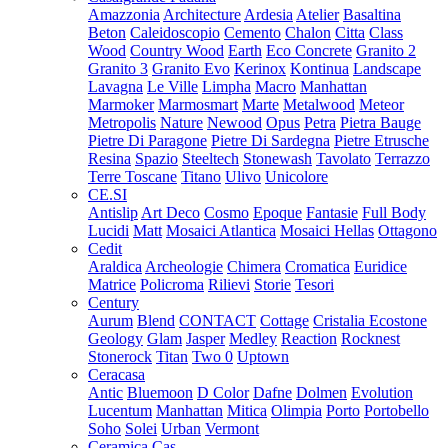
Amazzonia
Architecture
Ardesia
Atelier
Basaltina
Beton
Caleidoscopio
Cemento
Chalon
Citta
Class
Wood
Country Wood
Earth
Eco Concrete
Granito 2
Granito 3
Granito Evo
Kerinox
Kontinua
Landscape
Lavagna
Le Ville
Limpha
Macro
Manhattan
Marmoker
Marmosmart
Marte
Metalwood
Meteor
Metropolis
Nature
Newood
Opus
Petra
Pietra Bauge
Pietre Di Paragone
Pietre Di Sardegna
Pietre Etrusche
Resina
Spazio
Steeltech
Stonewash
Tavolato
Terrazzo
Terre Toscane
Titano
Ulivo
Unicolore
CE.SI
Antislip
Art Deco
Cosmo
Epoque
Fantasie
Full Body
Lucidi
Matt
Mosaici Atlantica
Mosaici Hellas
Ottagono
Cedit
Araldica
Archeologie
Chimera
Cromatica
Euridice
Matrice
Policroma
Rilievi
Storie
Tesori
Century
Aurum
Blend
CONTACT
Cottage
Cristalia
Ecostone
Geology
Glam
Jasper
Medley
Reaction
Rocknest
Stonerock
Titan
Two 0
Uptown
Ceracasa
Antic
Bluemoon
D Color
Dafne
Dolmen
Evolution
Lucentum
Manhattan
Mitica
Olimpia
Porto
Portobello
Soho
Solei
Urban
Vermont
Ceramica Cas