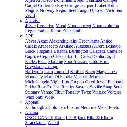
Aged
Art-Deco
Bohemian
Bondi
Calacatta
Camper
Carpet
Corten
Gatsby
Grunge
Jacquard
Joliet
Kilim
Magma
Norway
Regio
Steel
Tango
Uptown
Victorian
Vivid
Apavisa
4Ever
Evolution
Mood
Nanoconcept
Nanoevolution
Regeneration
Tattoo
Zinc
south
APE
Abyss
Agate
Alexandria
Alpi Green
Ama
Antico
Casale
Arabescato
Argillae
Augustus
Aurora
Bellagio
Black Hispania
Brianna
Burlington
Calacatta
Camelot
Caprice
Ceppo
Clos
Colourful
Cross
Dahlia
Eight
Fables
Fleur
Floriane
Four Seasons
Gold Hard
Greystone
Grunge
Harlequin
Icaro
Imperial
Kinfolk
Koen
Magallanes
Mandalay
Mare Di Sabbia
Medicea Marble
Michelangelo
Night Lux
Oregon
Oxyd Jewel
Piemonte
Pukka
Raw
Re Use
Reality
Savona
Seville
Snap
Souk
Statuary Venato
Tibur
Tonality
Twist
Vintage
Volterra
Wabi Sabi
Work
Appiani
Anthologhia
Coloniale
Fusion
Memorie
Metal
Poetic
Arcana
CROCCANTE
Komi
Les Bijoux
Ribe & Elburg
Stracciatella
Zaletti