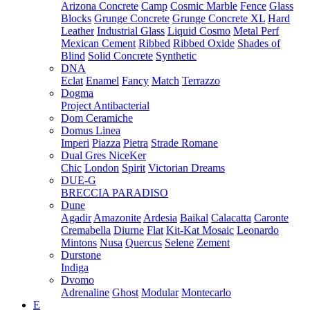
Arizona Concrete
Camp
Cosmic Marble
Fence
Glass
Blocks
Grunge Concrete
Grunge Concrete XL
Hard
Leather
Industrial Glass
Liquid Cosmo
Metal Perf
Mexican Cement
Ribbed
Ribbed Oxide
Shades of
Blind
Solid Concrete
Synthetic
DNA
Eclat
Enamel
Fancy
Match
Terrazzo
Dogma
Project Antibacterial
Dom Ceramiche
Domus Linea
Imperi
Piazza
Pietra
Strade Romane
Dual Gres NiceKer
Chic
London
Spirit
Victorian Dreams
DUE-G
BRECCIA PARADISO
Dune
Agadir
Amazonite
Ardesia
Baikal
Calacatta
Caronte
Cremabella
Diurne
Flat
Kit-Kat Mosaic
Leonardo
Mintons
Nusa
Quercus
Selene
Zement
Durstone
Indiga
Dvomo
Adrenaline
Ghost
Modular
Montecarlo
E