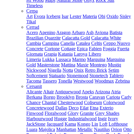
Hi Wood
Maps
Natural Stone
Onyx
Rock Salt
Timeless
Cerpa
Art
Evora
Iceberg
Isar
Lester
Materia
Obi
Oxido
Sisley
Tikal
Cerrad
Acero
Apenino
Aragon
Arbaro
Ash
Aviona
Batista
Brazilian Quarzite
Calacatta Gold
Calacatta White
Cambia
Campina
Canella
Catalea
Celtis
Ceppo Nuovo
Concrete
Cortone
Cottage
Epica
Fabien
Foggia
Fuerta
Giornata
Grapia
Katania
Laroya
Libero
Limeria
Lukka
Lussaca
Marmo
Marquina
Marquina
Gold
Masterstone
Mattina
Maxie
Montego
Mustiq
Nickwood
Nigella
Notta
Onix
Retro Brick
Setim
Softcement
Statuario
Stonemood
Stonetech
Tablero
Tacoma
Tassero
Tonella
Westwood
Woodmax
Zebrina
Cersanit
Alicante
Altair
Antiquewood
Apeks
Arizona
Atria
Berkana
Borgo
Brooklyn
Brosta
Caravan
Cariota
Carly
Chance
Chantal
Chesterwood
Coliseum
Colorwood
Concretewood
Dallas
Deco
Eilat
Etna
Exterio
Finwood
Floralwood
Glory
Granite
Grey Shades
Harbourwood
Hugge
Industrialwood
Ingir
Ivory
JackStone
Jacquard
Kama
Kongo
Lin
Loft
Lofthouse
Luara
Majolica
Manhattan
Metallic
Nautilus
Orion
Otto