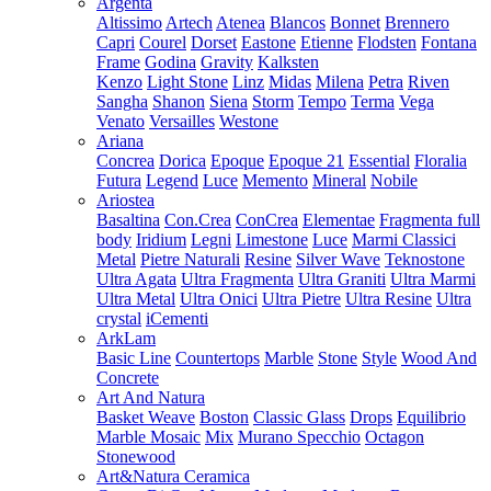
Argenta
Altissimo
Artech
Atenea
Blancos
Bonnet
Brennero
Capri
Courel
Dorset
Eastone
Etienne
Flodsten
Fontana
Frame
Godina
Gravity
Kalksten
Kenzo
Light Stone
Linz
Midas
Milena
Petra
Riven
Sangha
Shanon
Siena
Storm
Tempo
Terma
Vega
Venato
Versailles
Westone
Ariana
Concrea
Dorica
Epoque
Epoque 21
Essential
Floralia
Futura
Legend
Luce
Memento
Mineral
Nobile
Ariostea
Basaltina
Con.Crea
ConCrea
Elementae
Fragmenta full
body
Iridium
Legni
Limestone
Luce
Marmi Classici
Metal
Pietre Naturali
Resine
Silver Wave
Teknostone
Ultra Agata
Ultra Fragmenta
Ultra Graniti
Ultra Marmi
Ultra Metal
Ultra Onici
Ultra Pietre
Ultra Resine
Ultra
crystal
iCementi
ArkLam
Basic Line
Countertops
Marble
Stone
Style
Wood And
Concrete
Art And Natura
Basket Weave
Boston
Classic Glass
Drops
Equilibrio
Marble Mosaic
Mix
Murano Specchio
Octagon
Stonewood
Art&Natura Ceramica