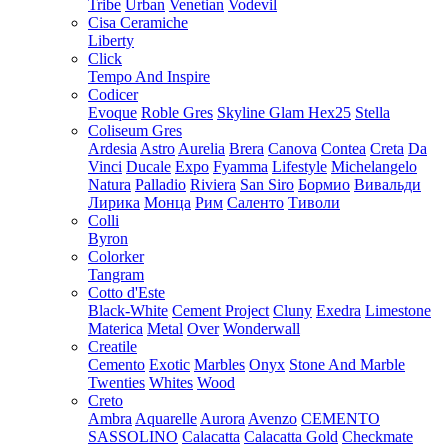
Tribe
Urban
Venetian
Vodevil
Cisa Ceramiche
Liberty
Click
Tempo And Inspire
Codicer
Evoque
Roble Gres
Skyline Glam Hex25
Stella
Coliseum Gres
Ardesia
Astro
Aurelia
Brera
Canova
Contea
Creta
Da
Vinci
Ducale
Expo
Fyamma
Lifestyle
Michelangelo
Natura
Palladio
Riviera
San Siro
Бормио
Вивальди
Лирика
Монца
Рим
Саленто
Тиволи
Colli
Byron
Colorker
Tangram
Cotto d'Este
Black-White
Cement Project
Cluny
Exedra
Limestone
Materica
Metal
Over
Wonderwall
Creatile
Cemento
Exotic
Marbles
Onyx
Stone And Marble
Twenties
Whites
Wood
Creto
Ambra
Aquarelle
Aurora
Avenzo
CEMENTO
SASSOLINO
Calacatta
Calacatta Gold
Checkmate