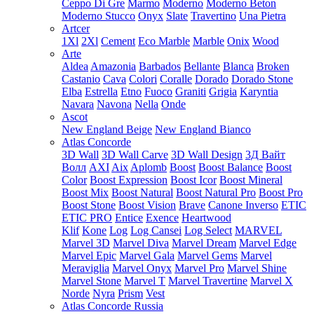
Ceppo Di Gre
Marmo
Moderno
Moderno Beton
Moderno Stucco
Onyx
Slate
Travertino
Una Pietra
Artcer
1Xl
2Xl
Cement
Eco Marble
Marble
Onix
Wood
Arte
Aldea
Amazonia
Barbados
Bellante
Blanca
Broken
Castanio
Cava
Colori
Coralle
Dorado
Dorado Stone
Elba
Estrella
Etno
Fuoco
Graniti
Grigia
Karyntia
Navara
Navona
Nella
Onde
Ascot
New England Beige
New England Bianco
Atlas Concorde
3D Wall
3D Wall Carve
3D Wall Design
3Д Вайт
Волл
AXI
Aix
Aplomb
Boost
Boost Balance
Boost
Color
Boost Expression
Boost Icor
Boost Mineral
Boost Mix
Boost Natural
Boost Natural Pro
Boost Pro
Boost Stone
Boost Vision
Brave
Canone Inverso
ETIC
ETIC PRO
Entice
Exence
Heartwood
Klif
Kone
Log
Log Cansei
Log Select
MARVEL
Marvel 3D
Marvel Diva
Marvel Dream
Marvel Edge
Marvel Epic
Marvel Gala
Marvel Gems
Marvel
Meraviglia
Marvel Onyx
Marvel Pro
Marvel Shine
Marvel Stone
Marvel T
Marvel Travertine
Marvel X
Norde
Nyra
Prism
Vest
Atlas Concorde Russia