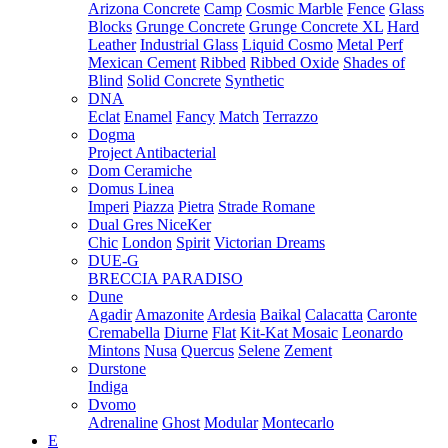
Arizona Concrete
Camp
Cosmic Marble
Fence
Glass
Blocks
Grunge Concrete
Grunge Concrete XL
Hard
Leather
Industrial Glass
Liquid Cosmo
Metal Perf
Mexican Cement
Ribbed
Ribbed Oxide
Shades of
Blind
Solid Concrete
Synthetic
DNA
Eclat
Enamel
Fancy
Match
Terrazzo
Dogma
Project Antibacterial
Dom Ceramiche
Domus Linea
Imperi
Piazza
Pietra
Strade Romane
Dual Gres NiceKer
Chic
London
Spirit
Victorian Dreams
DUE-G
BRECCIA PARADISO
Dune
Agadir
Amazonite
Ardesia
Baikal
Calacatta
Caronte
Cremabella
Diurne
Flat
Kit-Kat Mosaic
Leonardo
Mintons
Nusa
Quercus
Selene
Zement
Durstone
Indiga
Dvomo
Adrenaline
Ghost
Modular
Montecarlo
E