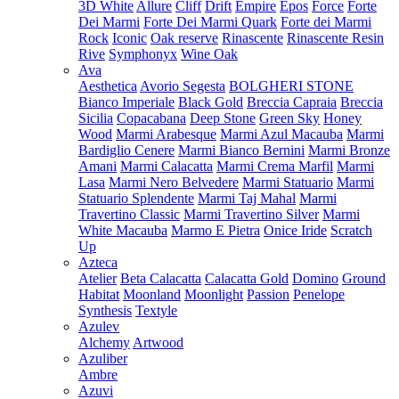
3D White
Allure
Cliff
Drift
Empire
Epos
Force
Forte
Dei Marmi
Forte Dei Marmi Quark
Forte dei Marmi
Rock
Iconic
Oak reserve
Rinascente
Rinascente Resin
Rive
Symphonyx
Wine Oak
Ava
Aesthetica
Avorio Segesta
BOLGHERI STONE
Bianco Imperiale
Black Gold
Breccia Capraia
Breccia
Sicilia
Copacabana
Deep Stone
Green Sky
Honey
Wood
Marmi Arabesque
Marmi Azul Macauba
Marmi
Bardiglio Cenere
Marmi Bianco Bernini
Marmi Bronze
Amani
Marmi Calacatta
Marmi Crema Marfil
Marmi
Lasa
Marmi Nero Belvedere
Marmi Statuario
Marmi
Statuario Splendente
Marmi Taj Mahal
Marmi
Travertino Classic
Marmi Travertino Silver
Marmi
White Macauba
Marmo E Pietra
Onice Iride
Scratch
Up
Azteca
Atelier
Beta Calacatta
Calacatta Gold
Domino
Ground
Habitat
Moonland
Moonlight
Passion
Penelope
Synthesis
Textyle
Azulev
Alchemy
Artwood
Azuliber
Ambre
Azuvi