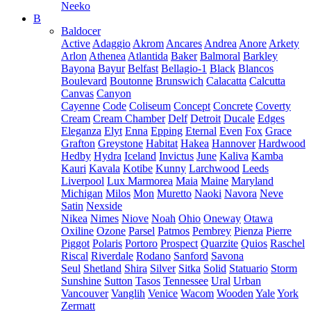
Neeko
B
Baldocer
Active
Adaggio
Akrom
Ancares
Andrea
Anore
Arkety
Arlon
Athenea
Atlantida
Baker
Balmoral
Barkley
Bayona
Bayur
Belfast
Bellagio-1
Black
Blancos
Boulevard
Boutonne
Brunswich
Calacatta
Calcutta
Canvas
Canyon
Cayenne
Code
Coliseum
Concept
Concrete
Coverty
Cream
Cream Chamber
Delf
Detroit
Ducale
Edges
Eleganza
Elyt
Enna
Epping
Eternal
Even
Fox
Grace
Grafton
Greystone
Habitat
Hakea
Hannover
Hardwood
Hedby
Hydra
Iceland
Invictus
June
Kaliva
Kamba
Kauri
Kavala
Kotibe
Kunny
Larchwood
Leeds
Liverpool
Lux Marmorea
Maia
Maine
Maryland
Michigan
Milos
Mon
Muretto
Naoki
Navora
Neve
Satin
Nexside
Nikea
Nimes
Niove
Noah
Ohio
Oneway
Otawa
Oxiline
Ozone
Parsel
Patmos
Pembrey
Pienza
Pierre
Piggot
Polaris
Portoro
Prospect
Quarzite
Quios
Raschel
Riscal
Riverdale
Rodano
Sanford
Savona
Seul
Shetland
Shira
Silver
Sitka
Solid
Statuario
Storm
Sunshine
Sutton
Tasos
Tennessee
Ural
Urban
Vancouver
Vanglih
Venice
Wacom
Wooden
Yale
York
Zermatt