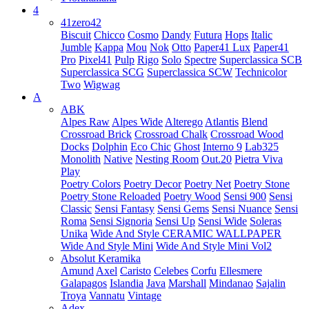
4
41zero42
Biscuit
Chicco
Cosmo
Dandy
Futura
Hops
Italic
Jumble
Kappa
Mou
Nok
Otto
Paper41 Lux
Paper41
Pro
Pixel41
Pulp
Rigo
Solo
Spectre
Superclassica SCB
Superclassica SCG
Superclassica SCW
Technicolor
Two
Wigwag
A
ABK
Alpes Raw
Alpes Wide
Alterego
Atlantis
Blend
Crossroad Brick
Crossroad Chalk
Crossroad Wood
Docks
Dolphin
Eco Chic
Ghost
Interno 9
Lab325
Monolith
Native
Nesting Room
Out.20
Pietra Viva
Play
Poetry Colors
Poetry Decor
Poetry Net
Poetry Stone
Poetry Stone Reloaded
Poetry Wood
Sensi 900
Sensi
Classic
Sensi Fantasy
Sensi Gems
Sensi Nuance
Sensi
Roma
Sensi Signoria
Sensi Up
Sensi Wide
Soleras
Unika
Wide And Style CERAMIC WALLPAPER
Wide And Style Mini
Wide And Style Mini Vol2
Absolut Keramika
Amund
Axel
Caristo
Celebes
Corfu
Ellesmere
Galapagos
Islandia
Java
Marshall
Mindanao
Sajalin
Troya
Vannatu
Vintage
Adex