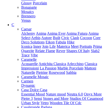
Glossy
Porcelain
Bonaparte
Mosaics
Brennero
Venus
C
Caesar
Alchemy
Anima
Anima Ever
Anima Futura
Anima
Select
Arthis
Autore
Built
Civic
Clash
Cocoon
Core
Deco Solutions
Eikon
Fabula
Hike
Iconica
Inner
Join
Life
Materica
Meet
Portraits
Prima
Quarzite
Relate Flame
Rever
Shapes Of Italy
Slab2
Trace
Vibe
Caramelle
Acquarelle
Antichita Classica
Arlecchino
Classica
Impressioni
La Passion
Marble Porcelain
Mattoni
Naturelle
Pietrine
Rosewood
Sabbia
Caramelle Mosaic
Carmen
Dynamic
Casa Dolce Casa
Essential Mood
Nature mood
Neutra 6.0
Onyx More
Pietre 3
Sensi
Stones and More
Studios Of Casamood
Urban Style
Vetro
Wooden Tile Of Cdc
Casalgrande Padana