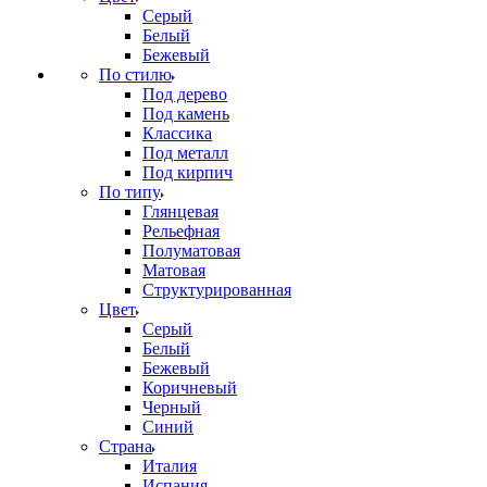
Серый
Белый
Бежевый
По стилю
Под дерево
Под камень
Классика
Под металл
Под кирпич
По типу
Глянцевая
Рельефная
Полуматовая
Матовая
Структурированная
Цвет
Серый
Белый
Бежевый
Коричневый
Черный
Синий
Страна
Италия
Испания