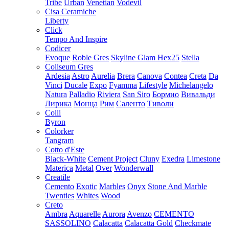
Tribe
Urban
Venetian
Vodevil
Cisa Ceramiche
Liberty
Click
Tempo And Inspire
Codicer
Evoque
Roble Gres
Skyline Glam Hex25
Stella
Coliseum Gres
Ardesia
Astro
Aurelia
Brera
Canova
Contea
Creta
Da
Vinci
Ducale
Expo
Fyamma
Lifestyle
Michelangelo
Natura
Palladio
Riviera
San Siro
Бормио
Вивальди
Лирика
Монца
Рим
Саленто
Тиволи
Colli
Byron
Colorker
Tangram
Cotto d'Este
Black-White
Cement Project
Cluny
Exedra
Limestone
Materica
Metal
Over
Wonderwall
Creatile
Cemento
Exotic
Marbles
Onyx
Stone And Marble
Twenties
Whites
Wood
Creto
Ambra
Aquarelle
Aurora
Avenzo
CEMENTO
SASSOLINO
Calacatta
Calacatta Gold
Checkmate