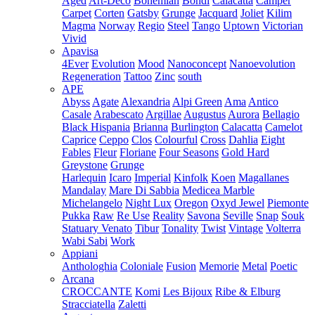
Aged
Art-Deco
Bohemian
Bondi
Calacatta
Camper
Carpet
Corten
Gatsby
Grunge
Jacquard
Joliet
Kilim
Magma
Norway
Regio
Steel
Tango
Uptown
Victorian
Vivid
Apavisa
4Ever
Evolution
Mood
Nanoconcept
Nanoevolution
Regeneration
Tattoo
Zinc
south
APE
Abyss
Agate
Alexandria
Alpi Green
Ama
Antico
Casale
Arabescato
Argillae
Augustus
Aurora
Bellagio
Black Hispania
Brianna
Burlington
Calacatta
Camelot
Caprice
Ceppo
Clos
Colourful
Cross
Dahlia
Eight
Fables
Fleur
Floriane
Four Seasons
Gold Hard
Greystone
Grunge
Harlequin
Icaro
Imperial
Kinfolk
Koen
Magallanes
Mandalay
Mare Di Sabbia
Medicea Marble
Michelangelo
Night Lux
Oregon
Oxyd Jewel
Piemonte
Pukka
Raw
Re Use
Reality
Savona
Seville
Snap
Souk
Statuary Venato
Tibur
Tonality
Twist
Vintage
Volterra
Wabi Sabi
Work
Appiani
Anthologhia
Coloniale
Fusion
Memorie
Metal
Poetic
Arcana
CROCCANTE
Komi
Les Bijoux
Ribe & Elburg
Stracciatella
Zaletti