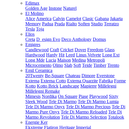
Edimax
Golden Age
Instone
Naturel
El Molino
Alice
America
Calvin
Camelot
Clasic
Gabana
Jakarta
Memory
Padua
Prada
Rialto
Soften
Studio
Terratzo
Tesla
Toja
Elios
Creta
D_esign Evo
Deco Anthology
Domus
Emigres
Candlewood
Craft
Cricket
Dover
Freedom
Glass
Hardwood
Hardy
Hit
Leed
Linus Velvete
Long Ext
Long Mde
Lucia
Maison
Medina
Metropoli
Microcemento
Olmo
Slab
Soft
Teide
Timber
Trento
Emil Ceramica
20Twenty
Be-Square
Chateau
Dimore
Everstone
Externa
Externa Cotto
Externa Quarzite
Fabrika
Forme
Kotto
Kotto Brick
Landscape
Mapierre
Millelegni
Millelegni Remake
Mimesis
Nordika
On Square
Piase
Playwood
Sixty
Sleek Wood
Tele Di Marmo
Tele Di Marmo Lumia
Tele Di Marmo Onyx
Tele Di Marmo Precious
Tele Di
Marmo Pure Onyx
Tele Di Marmo Reloaded
Tele Di
Marmo Revolution
Tele Di Marmo Selection
Totalook
Energie Ker
Ekxtreme
Flatiron
Heritage
Imperial