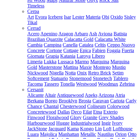
Hi Wood
Maps
Natural Stone
Onyx
Rock Salt
Timeless
Cerpa
Art
Evora
Iceberg
Isar
Lester
Materia
Obi
Oxido
Sisley
Tikal
Cerrad
Acero
Apenino
Aragon
Arbaro
Ash
Aviona
Batista
Brazilian Quarzite
Calacatta Gold
Calacatta White
Cambia
Campina
Canella
Catalea
Celtis
Ceppo Nuovo
Concrete
Cortone
Cottage
Epica
Fabien
Foggia
Fuerta
Giornata
Grapia
Katania
Laroya
Libero
Limeria
Lukka
Lussaca
Marmo
Marquina
Marquina
Gold
Masterstone
Mattina
Maxie
Montego
Mustiq
Nickwood
Nigella
Notta
Onix
Retro Brick
Setim
Softcement
Statuario
Stonemood
Stonetech
Tablero
Tacoma
Tassero
Tonella
Westwood
Woodmax
Zebrina
Cersanit
Alicante
Altair
Antiquewood
Apeks
Arizona
Atria
Berkana
Borgo
Brooklyn
Brosta
Caravan
Cariota
Carly
Chance
Chantal
Chesterwood
Coliseum
Colorwood
Concretewood
Dallas
Deco
Eilat
Etna
Exterio
Finwood
Floralwood
Glory
Granite
Grey Shades
Harbourwood
Hugge
Industrialwood
Ingir
Ivory
JackStone
Jacquard
Kama
Kongo
Lin
Loft
Lofthouse
Luara
Majolica
Manhattan
Metallic
Nautilus
Orion
Otto