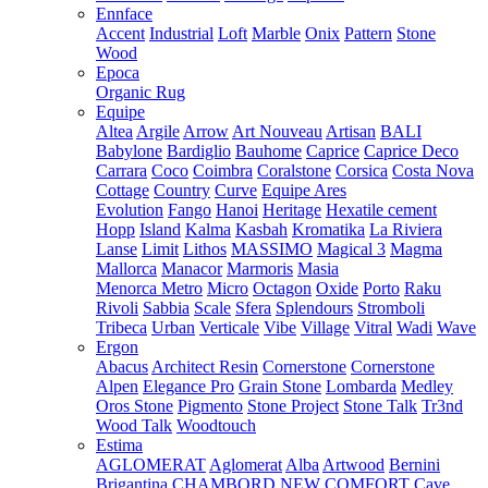
Ennface
Accent
Industrial
Loft
Marble
Onix
Pattern
Stone
Wood
Epoca
Organic Rug
Equipe
Altea
Argile
Arrow
Art Nouveau
Artisan
BALI
Babylone
Bardiglio
Bauhome
Caprice
Caprice Deco
Carrara
Coco
Coimbra
Coralstone
Corsica
Costa Nova
Cottage
Country
Curve
Equipe Ares
Evolution
Fango
Hanoi
Heritage
Hexatile cement
Hopp
Island
Kalma
Kasbah
Kromatika
La Riviera
Lanse
Limit
Lithos
MASSIMO
Magical 3
Magma
Mallorca
Manacor
Marmoris
Masia
Menorca
Metro
Micro
Octagon
Oxide
Porto
Raku
Rivoli
Sabbia
Scale
Sfera
Splendours
Stromboli
Tribeca
Urban
Verticale
Vibe
Village
Vitral
Wadi
Wave
Ergon
Abacus
Architect Resin
Cornerstone
Cornerstone
Alpen
Elegance Pro
Grain Stone
Lombarda
Medley
Oros Stone
Pigmento
Stone Project
Stone Talk
Tr3nd
Wood Talk
Woodtouch
Estima
AGLOMERAT
Aglomerat
Alba
Artwood
Bernini
Brigantina
CHAMBORD NEW
COMFORT
Cave