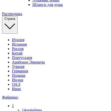
Душевые лейки
Шланги для душа
Распродажа
Страна
Италия
Испания
Россия
Китай
Португалия
Арабские Эмираты
Турция
Германия
Польша
Индия
ОАЭ
Иран
Фабрики:
1
14oraitaliana