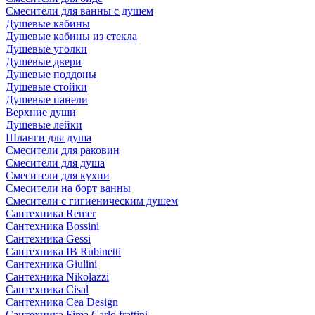
Смесители для ванны с душем
Душевые кабины
Душевые кабины из стекла
Душевые уголки
Душевые двери
Душевые поддоны
Душевые стойки
Душевые панели
Верхние души
Душевые лейки
Шланги для душа
Смесители для раковин
Смесители для душа
Смесители для кухни
Смесители на борт ванны
Смесители с гигиеническим душем
Сантехника Remer
Сантехника Bossini
Сантехника Gessi
Сантехника IB Rubinetti
Сантехника Giulini
Сантехника Nikolazzi
Сантехника Cisal
Сантехника Cea Design
Сантехника Fima Carlo frattini