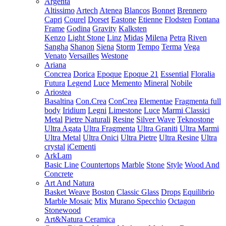
Argenta
Altissimo
Artech
Atenea
Blancos
Bonnet
Brennero
Capri
Courel
Dorset
Eastone
Etienne
Flodsten
Fontana
Frame
Godina
Gravity
Kalksten
Kenzo
Light Stone
Linz
Midas
Milena
Petra
Riven
Sangha
Shanon
Siena
Storm
Tempo
Terma
Vega
Venato
Versailles
Westone
Ariana
Concrea
Dorica
Epoque
Epoque 21
Essential
Floralia
Futura
Legend
Luce
Memento
Mineral
Nobile
Ariostea
Basaltina
Con.Crea
ConCrea
Elementae
Fragmenta full
body
Iridium
Legni
Limestone
Luce
Marmi Classici
Metal
Pietre Naturali
Resine
Silver Wave
Teknostone
Ultra Agata
Ultra Fragmenta
Ultra Graniti
Ultra Marmi
Ultra Metal
Ultra Onici
Ultra Pietre
Ultra Resine
Ultra
crystal
iCementi
ArkLam
Basic Line
Countertops
Marble
Stone
Style
Wood And
Concrete
Art And Natura
Basket Weave
Boston
Classic Glass
Drops
Equilibrio
Marble Mosaic
Mix
Murano Specchio
Octagon
Stonewood
Art&Natura Ceramica