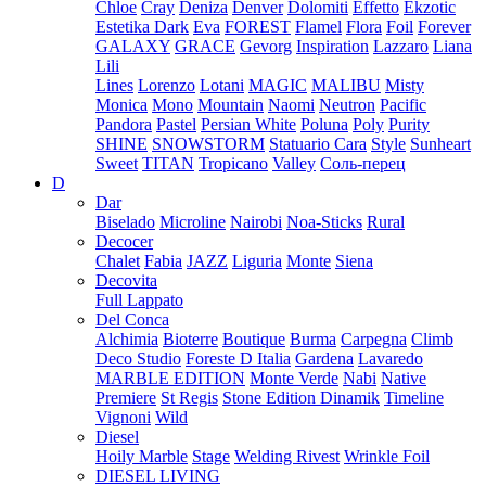
Chloe
Cray
Deniza
Denver
Dolomiti
Effetto
Ekzotic
Estetika Dark
Eva
FOREST
Flamel
Flora
Foil
Forever
GALAXY
GRACE
Gevorg
Inspiration
Lazzaro
Liana
Lili
Lines
Lorenzo
Lotani
MAGIC
MALIBU
Misty
Monica
Mono
Mountain
Naomi
Neutron
Pacific
Pandora
Pastel
Persian White
Poluna
Poly
Purity
SHINE
SNOWSTORM
Statuario Cara
Style
Sunheart
Sweet
TITAN
Tropicano
Valley
Соль-перец
D
Dar
Biselado
Microline
Nairobi
Noa-Sticks
Rural
Decocer
Chalet
Fabia
JAZZ
Liguria
Monte
Siena
Decovita
Full Lappato
Del Conca
Alchimia
Bioterre
Boutique
Burma
Carpegna
Climb
Deco Studio
Foreste D Italia
Gardena
Lavaredo
MARBLE EDITION
Monte Verde
Nabi
Native
Premiere
St Regis
Stone Edition Dinamik
Timeline
Vignoni
Wild
Diesel
Hoily Marble
Stage
Welding Rivest
Wrinkle Foil
DIESEL LIVING