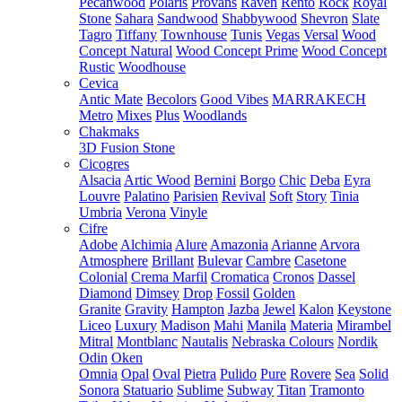
Pecanwood
Polaris
Provans
Raven
Rento
Rock
Royal
Stone
Sahara
Sandwood
Shabbywood
Shevron
Slate
Tagro
Tiffany
Townhouse
Tunis
Vegas
Versal
Wood
Concept Natural
Wood Concept Prime
Wood Concept
Rustic
Woodhouse
Cevica
Antic Mate
Becolors
Good Vibes
MARRAKECH
Metro
Mixes
Plus
Woodlands
Chakmaks
3D Fusion Stone
Cicogres
Alsacia
Artic Wood
Bernini
Borgo
Chic
Deba
Eyra
Louvre
Palatino
Parisien
Revival
Soft
Story
Tinia
Umbria
Verona
Vinyle
Cifre
Adobe
Alchimia
Alure
Amazonia
Arianne
Arvora
Atmosphere
Brillant
Bulevar
Cambre
Casetone
Colonial
Crema Marfil
Cromatica
Cronos
Dassel
Diamond
Dimsey
Drop
Fossil
Golden
Granite
Gravity
Hampton
Jazba
Jewel
Kalon
Keystone
Liceo
Luxury
Madison
Mahi
Manila
Materia
Mirambel
Mitral
Montblanc
Nautalis
Nebraska Colours
Nordik
Odin
Oken
Omnia
Opal
Oval
Pietra
Pulido
Pure
Rovere
Sea
Solid
Sonora
Statuario
Sublime
Subway
Titan
Tramonto