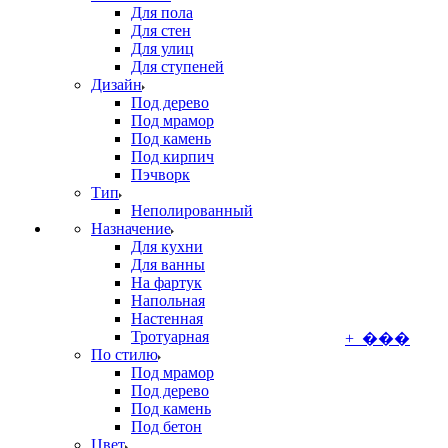
Для пола
Для стен
Для улиц
Для ступеней
Дизайн
Под дерево
Под мрамор
Под камень
Под кирпич
Пэчворк
Тип
Неполированный
Назначение
Для кухни
Для ванны
На фартук
Напольная
Настенная
Тротуарная
+ ���
По стилю
Под мрамор
Под дерево
Под камень
Под бетон
Цвет