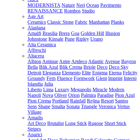
MODERNISTA
Nature
Neri
Ocean
Pavimento
RENAISSANCE
Rombos
Studio
Age Art
Ceramics
Classic Stone
Fabric
Manhattan
Planks
Alaplana
Amalfi
Brasilia
Brera
Goa
Golden Hill
Illusion
Johnstone
Kinsale
Pune
Ripley
Urano
Alta Ceramica
Affreschi
Altacera
Albion
Antique
Antre
Artdeco
Atlantic
Avenue
Bayron
Bella
Blik Azul
Blik Crema
Briole
Deco
Deco Sky
Detroit
Eleganza
Elemento
Elite
Enigma
Eterna
Felicity
Groundy
Fern
Fluence
Formwork
Glent
Imprint
Interni
Islandia
Julia
Liberto
Lima
Luxury
Megapolis
Miracle
Modern
Napoli
Nova
Oliver
Orion
Palmira
Paradise
Pion Azul
Pion Crema
Portland
Rainfall
Rejina
Resort
Santos
Sens
Shape
Smalta
Sonata
Triangle
Veronica
Vertus
Village
Amadis
Art Deco
Brutalist
Long Stick
Rugose
Short Stick
Stripes
Aparici