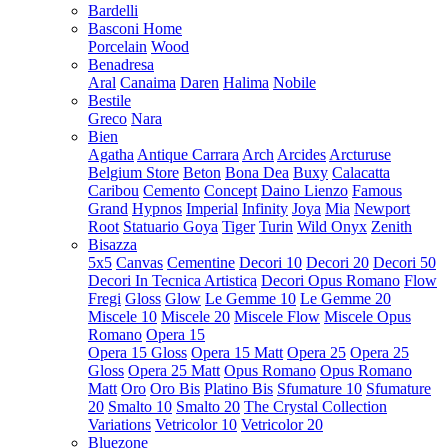
Bardelli
Basconi Home
Porcelain
Wood
Benadresa
Aral
Canaima
Daren
Halima
Nobile
Bestile
Greco
Nara
Bien
Agatha
Antique Carrara
Arch
Arcides
Arcturuse
Belgium Store
Beton
Bona Dea
Buxy
Calacatta
Caribou
Cemento
Concept
Daino Lienzo
Famous
Grand
Hypnos
Imperial
Infinity
Joya
Mia
Newport
Root
Statuario Goya
Tiger
Turin
Wild Onyx
Zenith
Bisazza
5x5
Canvas
Cementine
Decori 10
Decori 20
Decori 50
Decori In Tecnica Artistica
Decori Opus Romano
Flow
Fregi
Gloss
Glow
Le Gemme 10
Le Gemme 20
Miscele 10
Miscele 20
Miscele Flow
Miscele Opus
Romano
Opera 15
Opera 15 Gloss
Opera 15 Matt
Opera 25
Opera 25
Gloss
Opera 25 Matt
Opus Romano
Opus Romano
Matt
Oro
Oro Bis
Platino Bis
Sfumature 10
Sfumature
20
Smalto 10
Smalto 20
The Crystal Collection
Variations
Vetricolor 10
Vetricolor 20
Bluezone