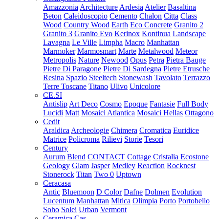
Amazzonia
Architecture
Ardesia
Atelier
Basaltina
Beton
Caleidoscopio
Cemento
Chalon
Citta
Class
Wood
Country Wood
Earth
Eco Concrete
Granito 2
Granito 3
Granito Evo
Kerinox
Kontinua
Landscape
Lavagna
Le Ville
Limpha
Macro
Manhattan
Marmoker
Marmosmart
Marte
Metalwood
Meteor
Metropolis
Nature
Newood
Opus
Petra
Pietra Bauge
Pietre Di Paragone
Pietre Di Sardegna
Pietre Etrusche
Resina
Spazio
Steeltech
Stonewash
Tavolato
Terrazzo
Terre Toscane
Titano
Ulivo
Unicolore
CE.SI
Antislip
Art Deco
Cosmo
Epoque
Fantasie
Full Body
Lucidi
Matt
Mosaici Atlantica
Mosaici Hellas
Ottagono
Cedit
Araldica
Archeologie
Chimera
Cromatica
Euridice
Matrice
Policroma
Rilievi
Storie
Tesori
Century
Aurum
Blend
CONTACT
Cottage
Cristalia
Ecostone
Geology
Glam
Jasper
Medley
Reaction
Rocknest
Stonerock
Titan
Two 0
Uptown
Ceracasa
Antic
Bluemoon
D Color
Dafne
Dolmen
Evolution
Lucentum
Manhattan
Mitica
Olimpia
Porto
Portobello
Soho
Solei
Urban
Vermont
Ceramica Cas