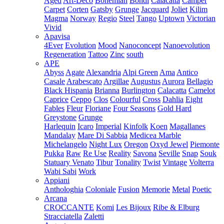
Aged
Art-Deco
Bohemian
Bondi
Calacatta
Camper
Carpet
Corten
Gatsby
Grunge
Jacquard
Joliet
Kilim
Magma
Norway
Regio
Steel
Tango
Uptown
Victorian
Vivid
Apavisa
4Ever
Evolution
Mood
Nanoconcept
Nanoevolution
Regeneration
Tattoo
Zinc
south
APE
Abyss
Agate
Alexandria
Alpi Green
Ama
Antico
Casale
Arabescato
Argillae
Augustus
Aurora
Bellagio
Black Hispania
Brianna
Burlington
Calacatta
Camelot
Caprice
Ceppo
Clos
Colourful
Cross
Dahlia
Eight
Fables
Fleur
Floriane
Four Seasons
Gold Hard
Greystone
Grunge
Harlequin
Icaro
Imperial
Kinfolk
Koen
Magallanes
Mandalay
Mare Di Sabbia
Medicea Marble
Michelangelo
Night Lux
Oregon
Oxyd Jewel
Piemonte
Pukka
Raw
Re Use
Reality
Savona
Seville
Snap
Souk
Statuary Venato
Tibur
Tonality
Twist
Vintage
Volterra
Wabi Sabi
Work
Appiani
Anthologhia
Coloniale
Fusion
Memorie
Metal
Poetic
Arcana
CROCCANTE
Komi
Les Bijoux
Ribe & Elburg
Stracciatella
Zaletti