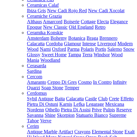
Ceramicas Calaf
Ibiza Gris
New Cadi Rojo Red
New Cadi Xocolat
Ceramiche Grazia
Althaus
Amarcord
Boiserie
Cottage
Electa
Elegance
Epoque
New Classic
Old England
Retro
Ceramika Konskie
Amsterdam
Bohemy
Botanica
Braga
Brennero
Calacatta
Cordoba
Glamour
Intense
Liverpool
Modern
Wood
Narni
Oxford
Parma
Polaris
Portis
Salerno
Snow
Glossy
Sweet Home
Tampa
Terra
Windsor
Wood
Mania
Woodland
Cerasarda
Sardina
Cercom
Amaranto
Ceppo Di Gres
Cosmo
In Contro
Infinity
Quarzi
Soap Stone
Temper
Cerdomus
Sybil
Antique
Baita
Calacatta
Castle
Club
Crete
Effetto
Pietra Di Ostuni
Karnis
Lefka
Legarage
Mexicana
Nordenn
Othello
Pietra Di Assisi
Prive
Pulpis
Reserve
Savanna
Shine
Skorpion
Statuario Bianco
Supreme
Tahoe
Verve
Cerim
Antique Marble
Artifact
Crayons
Elemental Stone
Exalt