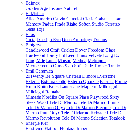
Edimax
Golden Age
Instone
Naturel
El Molino
Alice
America
Calvin
Camelot
Clasic
Gabana
Jakarta
Memory
Padua
Prada
Rialto
Soften
Studio
Terratzo
Tesla
Toja
Elios
Creta
D_esign Evo
Deco Anthology
Domus
Emigres
Candlewood
Craft
Cricket
Dover
Freedom
Glass
Hardwood
Hardy
Hit
Leed
Linus Velvete
Long Ext
Long Mde
Lucia
Maison
Medina
Metropoli
Microcemento
Olmo
Slab
Soft
Teide
Timber
Trento
Emil Ceramica
20Twenty
Be-Square
Chateau
Dimore
Everstone
Externa
Externa Cotto
Externa Quarzite
Fabrika
Forme
Kotto
Kotto Brick
Landscape
Mapierre
Millelegni
Millelegni Remake
Mimesis
Nordika
On Square
Piase
Playwood
Sixty
Sleek Wood
Tele Di Marmo
Tele Di Marmo Lumia
Tele Di Marmo Onyx
Tele Di Marmo Precious
Tele Di
Marmo Pure Onyx
Tele Di Marmo Reloaded
Tele Di
Marmo Revolution
Tele Di Marmo Selection
Totalook
Energie Ker
Ekxtreme
Flatiron
Heritage
Imperial