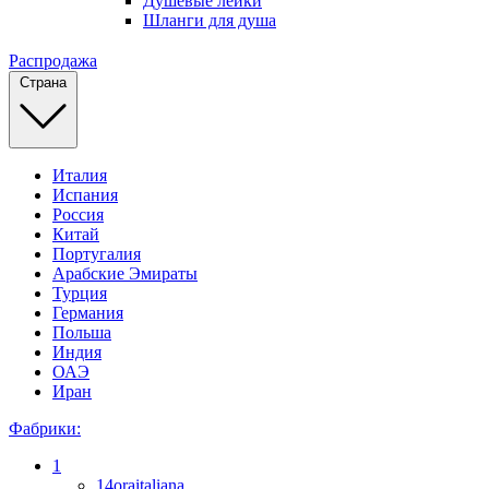
Душевые лейки
Шланги для душа
Распродажа
Страна
Италия
Испания
Россия
Китай
Португалия
Арабские Эмираты
Турция
Германия
Польша
Индия
ОАЭ
Иран
Фабрики:
1
14oraitaliana