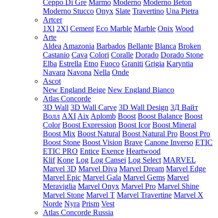
Ceppo Di Gre
Marmo
Moderno
Moderno Beton
Moderno Stucco
Onyx
Slate
Travertino
Una Pietra
Artcer
1Xl
2Xl
Cement
Eco Marble
Marble
Onix
Wood
Arte
Aldea
Amazonia
Barbados
Bellante
Blanca
Broken
Castanio
Cava
Colori
Coralle
Dorado
Dorado Stone
Elba
Estrella
Etno
Fuoco
Graniti
Grigia
Karyntia
Navara
Navona
Nella
Onde
Ascot
New England Beige
New England Bianco
Atlas Concorde
3D Wall
3D Wall Carve
3D Wall Design
3Д Вайт
Волл
AXI
Aix
Aplomb
Boost
Boost Balance
Boost
Color
Boost Expression
Boost Icor
Boost Mineral
Boost Mix
Boost Natural
Boost Natural Pro
Boost Pro
Boost Stone
Boost Vision
Brave
Canone Inverso
ETIC
ETIC PRO
Entice
Exence
Heartwood
Klif
Kone
Log
Log Cansei
Log Select
MARVEL
Marvel 3D
Marvel Diva
Marvel Dream
Marvel Edge
Marvel Epic
Marvel Gala
Marvel Gems
Marvel
Meraviglia
Marvel Onyx
Marvel Pro
Marvel Shine
Marvel Stone
Marvel T
Marvel Travertine
Marvel X
Norde
Nyra
Prism
Vest
Atlas Concorde Russia