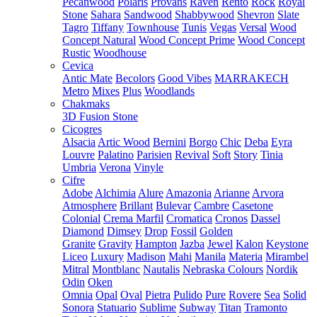
Pecanwood
Polaris
Provans
Raven
Rento
Rock
Royal
Stone
Sahara
Sandwood
Shabbywood
Shevron
Slate
Tagro
Tiffany
Townhouse
Tunis
Vegas
Versal
Wood
Concept Natural
Wood Concept Prime
Wood Concept
Rustic
Woodhouse
Cevica
Antic Mate
Becolors
Good Vibes
MARRAKECH
Metro
Mixes
Plus
Woodlands
Chakmaks
3D Fusion Stone
Cicogres
Alsacia
Artic Wood
Bernini
Borgo
Chic
Deba
Eyra
Louvre
Palatino
Parisien
Revival
Soft
Story
Tinia
Umbria
Verona
Vinyle
Cifre
Adobe
Alchimia
Alure
Amazonia
Arianne
Arvora
Atmosphere
Brillant
Bulevar
Cambre
Casetone
Colonial
Crema Marfil
Cromatica
Cronos
Dassel
Diamond
Dimsey
Drop
Fossil
Golden
Granite
Gravity
Hampton
Jazba
Jewel
Kalon
Keystone
Liceo
Luxury
Madison
Mahi
Manila
Materia
Mirambel
Mitral
Montblanc
Nautalis
Nebraska Colours
Nordik
Odin
Oken
Omnia
Opal
Oval
Pietra
Pulido
Pure
Rovere
Sea
Solid
Sonora
Statuario
Sublime
Subway
Titan
Tramonto