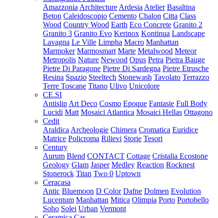
Amazzonia
Architecture
Ardesia
Atelier
Basaltina
Beton
Caleidoscopio
Cemento
Chalon
Citta
Class
Wood
Country Wood
Earth
Eco Concrete
Granito 2
Granito 3
Granito Evo
Kerinox
Kontinua
Landscape
Lavagna
Le Ville
Limpha
Macro
Manhattan
Marmoker
Marmosmart
Marte
Metalwood
Meteor
Metropolis
Nature
Newood
Opus
Petra
Pietra Bauge
Pietre Di Paragone
Pietre Di Sardegna
Pietre Etrusche
Resina
Spazio
Steeltech
Stonewash
Tavolato
Terrazzo
Terre Toscane
Titano
Ulivo
Unicolore
CE.SI
Antislip
Art Deco
Cosmo
Epoque
Fantasie
Full Body
Lucidi
Matt
Mosaici Atlantica
Mosaici Hellas
Ottagono
Cedit
Araldica
Archeologie
Chimera
Cromatica
Euridice
Matrice
Policroma
Rilievi
Storie
Tesori
Century
Aurum
Blend
CONTACT
Cottage
Cristalia
Ecostone
Geology
Glam
Jasper
Medley
Reaction
Rocknest
Stonerock
Titan
Two 0
Uptown
Ceracasa
Antic
Bluemoon
D Color
Dafne
Dolmen
Evolution
Lucentum
Manhattan
Mitica
Olimpia
Porto
Portobello
Soho
Solei
Urban
Vermont
Ceramica Cas