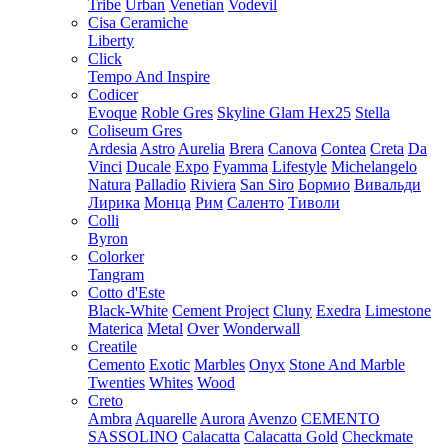
Tribe
Urban
Venetian
Vodevil
Cisa Ceramiche
Liberty
Click
Tempo And Inspire
Codicer
Evoque
Roble Gres
Skyline Glam Hex25
Stella
Coliseum Gres
Ardesia
Astro
Aurelia
Brera
Canova
Contea
Creta
Da
Vinci
Ducale
Expo
Fyamma
Lifestyle
Michelangelo
Natura
Palladio
Riviera
San Siro
Бормио
Вивальди
Лирика
Монца
Рим
Саленто
Тиволи
Colli
Byron
Colorker
Tangram
Cotto d'Este
Black-White
Cement Project
Cluny
Exedra
Limestone
Materica
Metal
Over
Wonderwall
Creatile
Cemento
Exotic
Marbles
Onyx
Stone And Marble
Twenties
Whites
Wood
Creto
Ambra
Aquarelle
Aurora
Avenzo
CEMENTO
SASSOLINO
Calacatta
Calacatta Gold
Checkmate