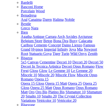
Bardelli
Basconi Home
Porcelain
Wood
Benadresa
Aral
Canaima
Daren
Halima
Nobile
Bestile
Greco
Nara
Bien
Agatha
Antique Carrara
Arch
Arcides
Arcturuse
Belgium Store
Beton
Bona Dea
Buxy
Calacatta
Caribou
Cemento
Concept
Daino Lienzo
Famous
Grand
Hypnos
Imperial
Infinity
Joya
Mia
Newport
Root
Statuario Goya
Tiger
Turin
Wild Onyx
Zenith
Bisazza
5x5
Canvas
Cementine
Decori 10
Decori 20
Decori 50
Decori In Tecnica Artistica
Decori Opus Romano
Flow
Fregi
Gloss
Glow
Le Gemme 10
Le Gemme 20
Miscele 10
Miscele 20
Miscele Flow
Miscele Opus
Romano
Opera 15
Opera 15 Gloss
Opera 15 Matt
Opera 25
Opera 25
Gloss
Opera 25 Matt
Opus Romano
Opus Romano
Matt
Oro
Oro Bis
Platino Bis
Sfumature 10
Sfumature
20
Smalto 10
Smalto 20
The Crystal Collection
Variations
Vetricolor 10
Vetricolor 20
Bluezone