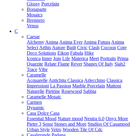
Glossy
Porcelain
Bonaparte
Mosaics
Brennero
Venus
C
Caesar
Alchemy
Anima
Anima Ever
Anima Futura
Anima
Select
Arthis
Autore
Built
Civic
Clash
Cocoon
Core
Deco Solutions
Eikon
Fabula
Hike
Iconica
Inner
Join
Life
Materica
Meet
Portraits
Prima
Quarzite
Relate Flame
Rever
Shapes Of Italy
Slab2
Trace
Vibe
Caramelle
Acquarelle
Antichita Classica
Arlecchino
Classica
Impressioni
La Passion
Marble Porcelain
Mattoni
Naturelle
Pietrine
Rosewood
Sabbia
Caramelle Mosaic
Carmen
Dynamic
Casa Dolce Casa
Essential Mood
Nature mood
Neutra 6.0
Onyx More
Pietre 3
Sensi
Stones and More
Studios Of Casamood
Urban Style
Vetro
Wooden Tile Of Cdc
Casalgrande Padana