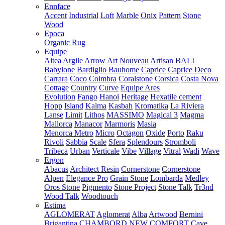
Ennface
Accent
Industrial
Loft
Marble
Onix
Pattern
Stone
Wood
Epoca
Organic Rug
Equipe
Altea
Argile
Arrow
Art Nouveau
Artisan
BALI
Babylone
Bardiglio
Bauhome
Caprice
Caprice Deco
Carrara
Coco
Coimbra
Coralstone
Corsica
Costa Nova
Cottage
Country
Curve
Equipe Ares
Evolution
Fango
Hanoi
Heritage
Hexatile cement
Hopp
Island
Kalma
Kasbah
Kromatika
La Riviera
Lanse
Limit
Lithos
MASSIMO
Magical 3
Magma
Mallorca
Manacor
Marmoris
Masia
Menorca
Metro
Micro
Octagon
Oxide
Porto
Raku
Rivoli
Sabbia
Scale
Sfera
Splendours
Stromboli
Tribeca
Urban
Verticale
Vibe
Village
Vitral
Wadi
Wave
Ergon
Abacus
Architect Resin
Cornerstone
Cornerstone
Alpen
Elegance Pro
Grain Stone
Lombarda
Medley
Oros Stone
Pigmento
Stone Project
Stone Talk
Tr3nd
Wood Talk
Woodtouch
Estima
AGLOMERAT
Aglomerat
Alba
Artwood
Bernini
Brigantina
CHAMBORD NEW
COMFORT
Cave