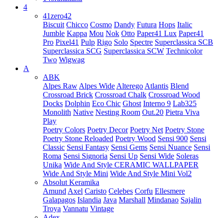
4
41zero42
Biscuit
Chicco
Cosmo
Dandy
Futura
Hops
Italic
Jumble
Kappa
Mou
Nok
Otto
Paper41 Lux
Paper41
Pro
Pixel41
Pulp
Rigo
Solo
Spectre
Superclassica SCB
Superclassica SCG
Superclassica SCW
Technicolor
Two
Wigwag
A
ABK
Alpes Raw
Alpes Wide
Alterego
Atlantis
Blend
Crossroad Brick
Crossroad Chalk
Crossroad Wood
Docks
Dolphin
Eco Chic
Ghost
Interno 9
Lab325
Monolith
Native
Nesting Room
Out.20
Pietra Viva
Play
Poetry Colors
Poetry Decor
Poetry Net
Poetry Stone
Poetry Stone Reloaded
Poetry Wood
Sensi 900
Sensi
Classic
Sensi Fantasy
Sensi Gems
Sensi Nuance
Sensi
Roma
Sensi Signoria
Sensi Up
Sensi Wide
Soleras
Unika
Wide And Style CERAMIC WALLPAPER
Wide And Style Mini
Wide And Style Mini Vol2
Absolut Keramika
Amund
Axel
Caristo
Celebes
Corfu
Ellesmere
Galapagos
Islandia
Java
Marshall
Mindanao
Sajalin
Troya
Vannatu
Vintage
Adex