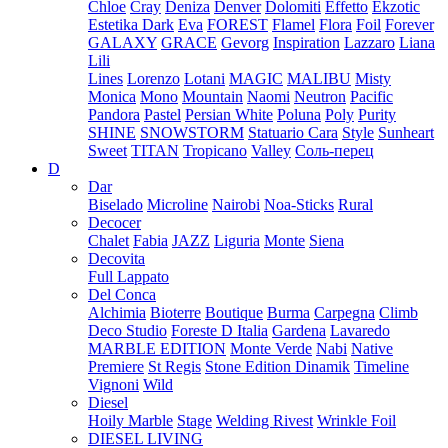
Chloe
Cray
Deniza
Denver
Dolomiti
Effetto
Ekzotic
Estetika Dark
Eva
FOREST
Flamel
Flora
Foil
Forever
GALAXY
GRACE
Gevorg
Inspiration
Lazzaro
Liana
Lili
Lines
Lorenzo
Lotani
MAGIC
MALIBU
Misty
Monica
Mono
Mountain
Naomi
Neutron
Pacific
Pandora
Pastel
Persian White
Poluna
Poly
Purity
SHINE
SNOWSTORM
Statuario Cara
Style
Sunheart
Sweet
TITAN
Tropicano
Valley
Соль-перец
D
Dar
Biselado
Microline
Nairobi
Noa-Sticks
Rural
Decocer
Chalet
Fabia
JAZZ
Liguria
Monte
Siena
Decovita
Full Lappato
Del Conca
Alchimia
Bioterre
Boutique
Burma
Carpegna
Climb
Deco Studio
Foreste D Italia
Gardena
Lavaredo
MARBLE EDITION
Monte Verde
Nabi
Native
Premiere
St Regis
Stone Edition Dinamik
Timeline
Vignoni
Wild
Diesel
Hoily Marble
Stage
Welding Rivest
Wrinkle Foil
DIESEL LIVING