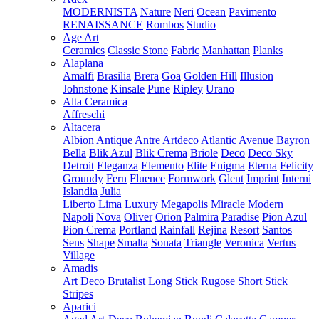
MODERNISTA
Nature
Neri
Ocean
Pavimento
RENAISSANCE
Rombos
Studio
Age Art
Ceramics
Classic Stone
Fabric
Manhattan
Planks
Alaplana
Amalfi
Brasilia
Brera
Goa
Golden Hill
Illusion
Johnstone
Kinsale
Pune
Ripley
Urano
Alta Ceramica
Affreschi
Altacera
Albion
Antique
Antre
Artdeco
Atlantic
Avenue
Bayron
Bella
Blik Azul
Blik Crema
Briole
Deco
Deco Sky
Detroit
Eleganza
Elemento
Elite
Enigma
Eterna
Felicity
Groundy
Fern
Fluence
Formwork
Glent
Imprint
Interni
Islandia
Julia
Liberto
Lima
Luxury
Megapolis
Miracle
Modern
Napoli
Nova
Oliver
Orion
Palmira
Paradise
Pion Azul
Pion Crema
Portland
Rainfall
Rejina
Resort
Santos
Sens
Shape
Smalta
Sonata
Triangle
Veronica
Vertus
Village
Amadis
Art Deco
Brutalist
Long Stick
Rugose
Short Stick
Stripes
Aparici