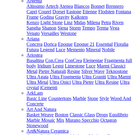
Argenta
Altissimo
Artech
Atenea
Blancos
Bonnet
Brennero
Capri
Courel
Dorset
Eastone
Etienne
Flodsten
Fontana
Frame
Godina
Gravity
Kalksten
Kenzo
Light Stone
Linz
Midas
Milena
Petra
Riven
Sangha
Shanon
Siena
Storm
Tempo
Terma
Vega
Venato
Versailles
Westone
Ariana
Concrea
Dorica
Epoque
Epoque 21
Essential
Floralia
Futura
Legend
Luce
Memento
Mineral
Nobile
Ariostea
Basaltina
Con.Crea
ConCrea
Elementae
Fragmenta full
body
Iridium
Legni
Limestone
Luce
Marmi Classici
Metal
Pietre Naturali
Resine
Silver Wave
Teknostone
Ultra Agata
Ultra Fragmenta
Ultra Graniti
Ultra Marmi
Ultra Metal
Ultra Onici
Ultra Pietre
Ultra Resine
Ultra
crystal
iCementi
ArkLam
Basic Line
Countertops
Marble
Stone
Style
Wood And
Concrete
Art And Natura
Basket Weave
Boston
Classic Glass
Drops
Equilibrio
Marble Mosaic
Mix
Murano Specchio
Octagon
Stonewood
Art&Natura Ceramica