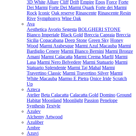
3D White
Allure
Cliff
Drift
Empire
Epos
Force
Forte
Dei Marmi
Forte Dei Marmi Quark
Forte dei Marmi
Rock
Iconic
Oak reserve
Rinascente
Rinascente Resin
Rive
Symphonyx
Wine Oak
Ava
Aesthetica
Avorio Segesta
BOLGHERI STONE
Bianco Imperiale
Black Gold
Breccia Capraia
Breccia
Sicilia
Copacabana
Deep Stone
Green Sky
Honey
Wood
Marmi Arabesque
Marmi Azul Macauba
Marmi
Bardiglio Cenere
Marmi Bianco Bernini
Marmi Bronze
Amani
Marmi Calacatta
Marmi Crema Marfil
Marmi
Lasa
Marmi Nero Belvedere
Marmi Statuario
Marmi
Statuario Splendente
Marmi Taj Mahal
Marmi
Travertino Classic
Marmi Travertino Silver
Marmi
White Macauba
Marmo E Pietra
Onice Iride
Scratch
Up
Azteca
Atelier
Beta Calacatta
Calacatta Gold
Domino
Ground
Habitat
Moonland
Moonlight
Passion
Penelope
Synthesis
Textyle
Azulev
Alchemy
Artwood
Azuliber
Ambre
Azuvi