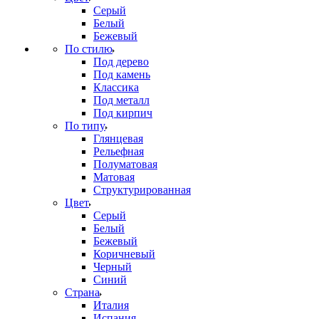
Серый
Белый
Бежевый
По стилю
Под дерево
Под камень
Классика
Под металл
Под кирпич
По типу
Глянцевая
Рельефная
Полуматовая
Матовая
Структурированная
Цвет
Серый
Белый
Бежевый
Коричневый
Черный
Синий
Страна
Италия
Испания