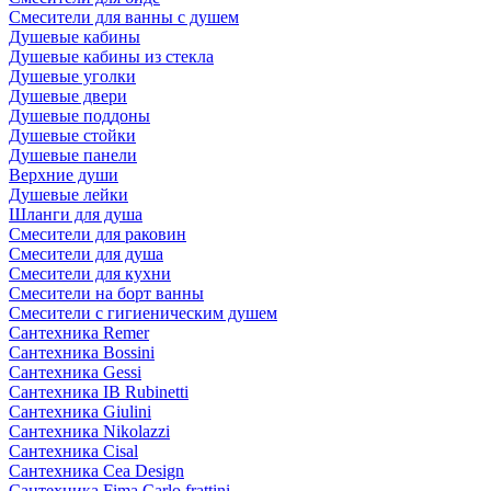
Смесители для ванны с душем
Душевые кабины
Душевые кабины из стекла
Душевые уголки
Душевые двери
Душевые поддоны
Душевые стойки
Душевые панели
Верхние души
Душевые лейки
Шланги для душа
Смесители для раковин
Смесители для душа
Смесители для кухни
Смесители на борт ванны
Смесители с гигиеническим душем
Сантехника Remer
Сантехника Bossini
Сантехника Gessi
Сантехника IB Rubinetti
Сантехника Giulini
Сантехника Nikolazzi
Сантехника Cisal
Сантехника Cea Design
Сантехника Fima Carlo frattini