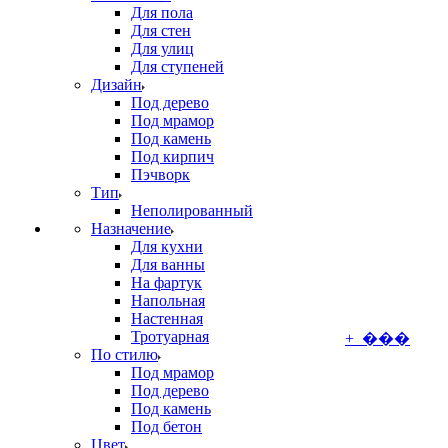
Для пола
Для стен
Для улиц
Для ступеней
Дизайн
Под дерево
Под мрамор
Под камень
Под кирпич
Пэчворк
Тип
Неполированный
Назначение
Для кухни
Для ванны
На фартук
Напольная
Настенная
Тротуарная
+ ���
По стилю
Под мрамор
Под дерево
Под камень
Под бетон
Цвет