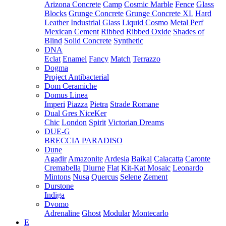
Arizona Concrete
Camp
Cosmic Marble
Fence
Glass
Blocks
Grunge Concrete
Grunge Concrete XL
Hard
Leather
Industrial Glass
Liquid Cosmo
Metal Perf
Mexican Cement
Ribbed
Ribbed Oxide
Shades of
Blind
Solid Concrete
Synthetic
DNA
Eclat
Enamel
Fancy
Match
Terrazzo
Dogma
Project Antibacterial
Dom Ceramiche
Domus Linea
Imperi
Piazza
Pietra
Strade Romane
Dual Gres NiceKer
Chic
London
Spirit
Victorian Dreams
DUE-G
BRECCIA PARADISO
Dune
Agadir
Amazonite
Ardesia
Baikal
Calacatta
Caronte
Cremabella
Diurne
Flat
Kit-Kat Mosaic
Leonardo
Mintons
Nusa
Quercus
Selene
Zement
Durstone
Indiga
Dvomo
Adrenaline
Ghost
Modular
Montecarlo
E