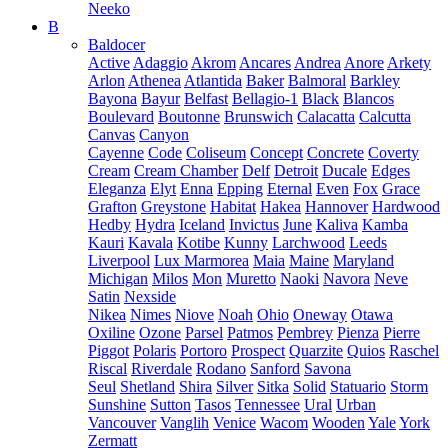
Neeko
B
Baldocer
Active
Adaggio
Akrom
Ancares
Andrea
Anore
Arkety
Arlon
Athenea
Atlantida
Baker
Balmoral
Barkley
Bayona
Bayur
Belfast
Bellagio-1
Black
Blancos
Boulevard
Boutonne
Brunswich
Calacatta
Calcutta
Canvas
Canyon
Cayenne
Code
Coliseum
Concept
Concrete
Coverty
Cream
Cream Chamber
Delf
Detroit
Ducale
Edges
Eleganza
Elyt
Enna
Epping
Eternal
Even
Fox
Grace
Grafton
Greystone
Habitat
Hakea
Hannover
Hardwood
Hedby
Hydra
Iceland
Invictus
June
Kaliva
Kamba
Kauri
Kavala
Kotibe
Kunny
Larchwood
Leeds
Liverpool
Lux Marmorea
Maia
Maine
Maryland
Michigan
Milos
Mon
Muretto
Naoki
Navora
Neve
Satin
Nexside
Nikea
Nimes
Niove
Noah
Ohio
Oneway
Otawa
Oxiline
Ozone
Parsel
Patmos
Pembrey
Pienza
Pierre
Piggot
Polaris
Portoro
Prospect
Quarzite
Quios
Raschel
Riscal
Riverdale
Rodano
Sanford
Savona
Seul
Shetland
Shira
Silver
Sitka
Solid
Statuario
Storm
Sunshine
Sutton
Tasos
Tennessee
Ural
Urban
Vancouver
Vanglih
Venice
Wacom
Wooden
Yale
York
Zermatt