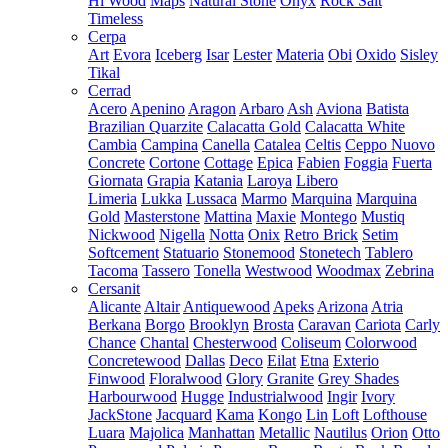
Hi Wood
Maps
Natural Stone
Onyx
Rock Salt
Timeless
Cerpa
Art
Evora
Iceberg
Isar
Lester
Materia
Obi
Oxido
Sisley
Tikal
Cerrad
Acero
Apenino
Aragon
Arbaro
Ash
Aviona
Batista
Brazilian Quarzite
Calacatta Gold
Calacatta White
Cambia
Campina
Canella
Catalea
Celtis
Ceppo Nuovo
Concrete
Cortone
Cottage
Epica
Fabien
Foggia
Fuerta
Giornata
Grapia
Katania
Laroya
Libero
Limeria
Lukka
Lussaca
Marmo
Marquina
Marquina
Gold
Masterstone
Mattina
Maxie
Montego
Mustiq
Nickwood
Nigella
Notta
Onix
Retro Brick
Setim
Softcement
Statuario
Stonemood
Stonetech
Tablero
Tacoma
Tassero
Tonella
Westwood
Woodmax
Zebrina
Cersanit
Alicante
Altair
Antiquewood
Apeks
Arizona
Atria
Berkana
Borgo
Brooklyn
Brosta
Caravan
Cariota
Carly
Chance
Chantal
Chesterwood
Coliseum
Colorwood
Concretewood
Dallas
Deco
Eilat
Etna
Exterio
Finwood
Floralwood
Glory
Granite
Grey Shades
Harbourwood
Hugge
Industrialwood
Ingir
Ivory
JackStone
Jacquard
Kama
Kongo
Lin
Loft
Lofthouse
Luara
Majolica
Manhattan
Metallic
Nautilus
Orion
Otto