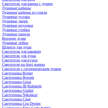
Смесители для ванны с душем
Душевые кабины
Душевые кабины из стекла
Душевые уголки
Душевые двери
Душевые поддоны
Душевые стойки
Душевые панели
Верхние души
Душевые лейки
Шланги для душа
Смесители для раковин
Смесители для душа
Смесители для кухни
Смесители на борт ванны
Смесители с гигиеническим душем
Сантехника Remer
Сантехника Bossini
Сантехника Gessi
Сантехника IB Rubinetti
Сантехника Giulini
Сантехника Nikolazzi
Сантехника Cisal
Сантехника Cea Design
Сантехника Fima Carlo frattini