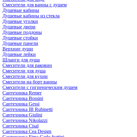
Смесители для ванны с душем
Душевые кабины
Душевые кабины из стекла
Душевые уголки
Душевые двери
Душевые поддоны
Душевые стойки
Душевые панели
Верхние души
Душевые лейки
Шланги для душа
Смесители для раковин
Смесители для душа
Смесители для кухни
Смесители на борт ванны
Смесители с гигиеническим душем
Сантехника Remer
Сантехника Bossini
Сантехника Gessi
Сантехника IB Rubinetti
Сантехника Giulini
Сантехника Nikolazzi
Сантехника Cisal
Сантехника Cea Design
Сантехника Fima Carlo frattini