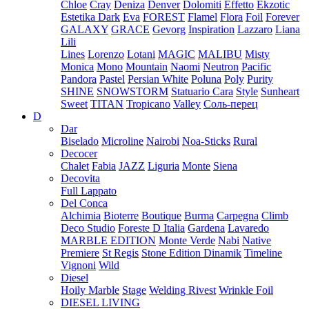
Chloe
Cray
Deniza
Denver
Dolomiti
Effetto
Ekzotic
Estetika Dark
Eva
FOREST
Flamel
Flora
Foil
Forever
GALAXY
GRACE
Gevorg
Inspiration
Lazzaro
Liana
Lili
Lines
Lorenzo
Lotani
MAGIC
MALIBU
Misty
Monica
Mono
Mountain
Naomi
Neutron
Pacific
Pandora
Pastel
Persian White
Poluna
Poly
Purity
SHINE
SNOWSTORM
Statuario Cara
Style
Sunheart
Sweet
TITAN
Tropicano
Valley
Соль-перец
D
Dar
Biselado
Microline
Nairobi
Noa-Sticks
Rural
Decocer
Chalet
Fabia
JAZZ
Liguria
Monte
Siena
Decovita
Full Lappato
Del Conca
Alchimia
Bioterre
Boutique
Burma
Carpegna
Climb
Deco Studio
Foreste D Italia
Gardena
Lavaredo
MARBLE EDITION
Monte Verde
Nabi
Native
Premiere
St Regis
Stone Edition Dinamik
Timeline
Vignoni
Wild
Diesel
Hoily Marble
Stage
Welding Rivest
Wrinkle Foil
DIESEL LIVING