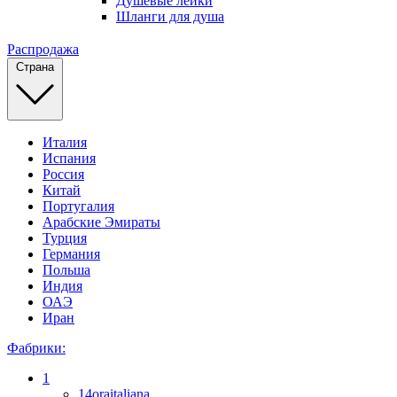
Душевые лейки
Шланги для душа
Распродажа
Страна
Италия
Испания
Россия
Китай
Португалия
Арабские Эмираты
Турция
Германия
Польша
Индия
ОАЭ
Иран
Фабрики:
1
14oraitaliana