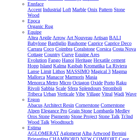
Ennface
Accent
Industrial
Loft
Marble
Onix
Pattern
Stone
Wood
Epoca
Organic Rug
Equipe
Altea
Argile
Arrow
Art Nouveau
Artisan
BALI
Babylone
Bardiglio
Bauhome
Caprice
Caprice Deco
Carrara
Coco
Coimbra
Coralstone
Corsica
Costa Nova
Cottage
Country
Curve
Equipe Ares
Evolution
Fango
Hanoi
Heritage
Hexatile cement
Hopp
Island
Kalma
Kasbah
Kromatika
La Riviera
Lanse
Limit
Lithos
MASSIMO
Magical 3
Magma
Mallorca
Manacor
Marmoris
Masia
Menorca
Metro
Micro
Octagon
Oxide
Porto
Raku
Rivoli
Sabbia
Scale
Sfera
Splendours
Stromboli
Tribeca
Urban
Verticale
Vibe
Village
Vitral
Wadi
Wave
Ergon
Abacus
Architect Resin
Cornerstone
Cornerstone
Alpen
Elegance Pro
Grain Stone
Lombarda
Medley
Oros Stone
Pigmento
Stone Project
Stone Talk
Tr3nd
Wood Talk
Woodtouch
Estima
AGLOMERAT
Aglomerat
Alba
Artwood
Bernini
Brigantina
CHAMBORD NEW
COMFORT
Cave