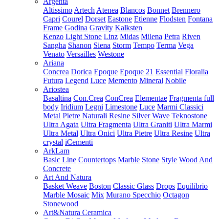
Argenta
Altissimo
Artech
Atenea
Blancos
Bonnet
Brennero
Capri
Courel
Dorset
Eastone
Etienne
Flodsten
Fontana
Frame
Godina
Gravity
Kalksten
Kenzo
Light Stone
Linz
Midas
Milena
Petra
Riven
Sangha
Shanon
Siena
Storm
Tempo
Terma
Vega
Venato
Versailles
Westone
Ariana
Concrea
Dorica
Epoque
Epoque 21
Essential
Floralia
Futura
Legend
Luce
Memento
Mineral
Nobile
Ariostea
Basaltina
Con.Crea
ConCrea
Elementae
Fragmenta full
body
Iridium
Legni
Limestone
Luce
Marmi Classici
Metal
Pietre Naturali
Resine
Silver Wave
Teknostone
Ultra Agata
Ultra Fragmenta
Ultra Graniti
Ultra Marmi
Ultra Metal
Ultra Onici
Ultra Pietre
Ultra Resine
Ultra
crystal
iCementi
ArkLam
Basic Line
Countertops
Marble
Stone
Style
Wood And
Concrete
Art And Natura
Basket Weave
Boston
Classic Glass
Drops
Equilibrio
Marble Mosaic
Mix
Murano Specchio
Octagon
Stonewood
Art&Natura Ceramica