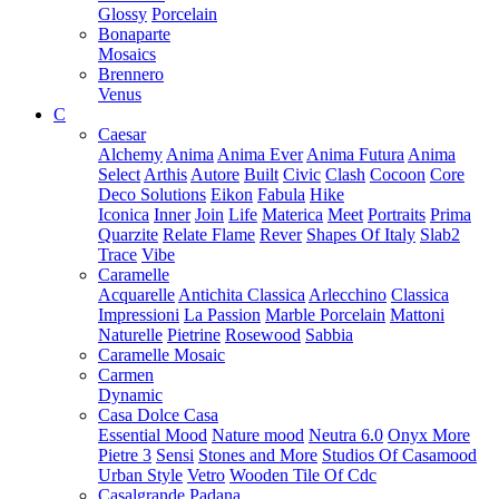
Glossy
Porcelain
Bonaparte
Mosaics
Brennero
Venus
C
Caesar
Alchemy
Anima
Anima Ever
Anima Futura
Anima
Select
Arthis
Autore
Built
Civic
Clash
Cocoon
Core
Deco Solutions
Eikon
Fabula
Hike
Iconica
Inner
Join
Life
Materica
Meet
Portraits
Prima
Quarzite
Relate Flame
Rever
Shapes Of Italy
Slab2
Trace
Vibe
Caramelle
Acquarelle
Antichita Classica
Arlecchino
Classica
Impressioni
La Passion
Marble Porcelain
Mattoni
Naturelle
Pietrine
Rosewood
Sabbia
Caramelle Mosaic
Carmen
Dynamic
Casa Dolce Casa
Essential Mood
Nature mood
Neutra 6.0
Onyx More
Pietre 3
Sensi
Stones and More
Studios Of Casamood
Urban Style
Vetro
Wooden Tile Of Cdc
Casalgrande Padana