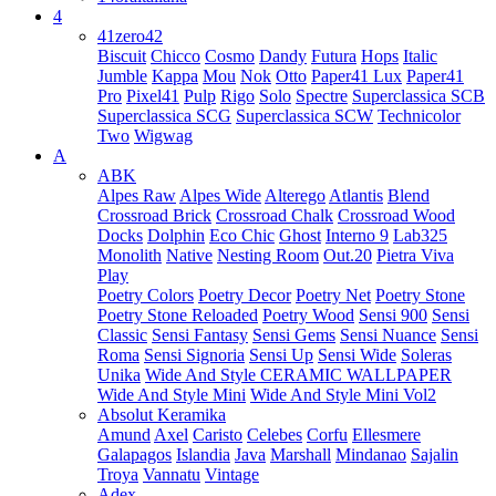
4
41zero42
Biscuit
Chicco
Cosmo
Dandy
Futura
Hops
Italic
Jumble
Kappa
Mou
Nok
Otto
Paper41 Lux
Paper41
Pro
Pixel41
Pulp
Rigo
Solo
Spectre
Superclassica SCB
Superclassica SCG
Superclassica SCW
Technicolor
Two
Wigwag
A
ABK
Alpes Raw
Alpes Wide
Alterego
Atlantis
Blend
Crossroad Brick
Crossroad Chalk
Crossroad Wood
Docks
Dolphin
Eco Chic
Ghost
Interno 9
Lab325
Monolith
Native
Nesting Room
Out.20
Pietra Viva
Play
Poetry Colors
Poetry Decor
Poetry Net
Poetry Stone
Poetry Stone Reloaded
Poetry Wood
Sensi 900
Sensi
Classic
Sensi Fantasy
Sensi Gems
Sensi Nuance
Sensi
Roma
Sensi Signoria
Sensi Up
Sensi Wide
Soleras
Unika
Wide And Style CERAMIC WALLPAPER
Wide And Style Mini
Wide And Style Mini Vol2
Absolut Keramika
Amund
Axel
Caristo
Celebes
Corfu
Ellesmere
Galapagos
Islandia
Java
Marshall
Mindanao
Sajalin
Troya
Vannatu
Vintage
Adex