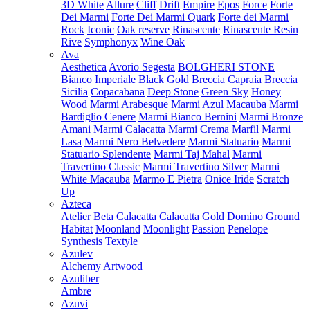
3D White
Allure
Cliff
Drift
Empire
Epos
Force
Forte
Dei Marmi
Forte Dei Marmi Quark
Forte dei Marmi
Rock
Iconic
Oak reserve
Rinascente
Rinascente Resin
Rive
Symphonyx
Wine Oak
Ava
Aesthetica
Avorio Segesta
BOLGHERI STONE
Bianco Imperiale
Black Gold
Breccia Capraia
Breccia
Sicilia
Copacabana
Deep Stone
Green Sky
Honey
Wood
Marmi Arabesque
Marmi Azul Macauba
Marmi
Bardiglio Cenere
Marmi Bianco Bernini
Marmi Bronze
Amani
Marmi Calacatta
Marmi Crema Marfil
Marmi
Lasa
Marmi Nero Belvedere
Marmi Statuario
Marmi
Statuario Splendente
Marmi Taj Mahal
Marmi
Travertino Classic
Marmi Travertino Silver
Marmi
White Macauba
Marmo E Pietra
Onice Iride
Scratch
Up
Azteca
Atelier
Beta Calacatta
Calacatta Gold
Domino
Ground
Habitat
Moonland
Moonlight
Passion
Penelope
Synthesis
Textyle
Azulev
Alchemy
Artwood
Azuliber
Ambre
Azuvi