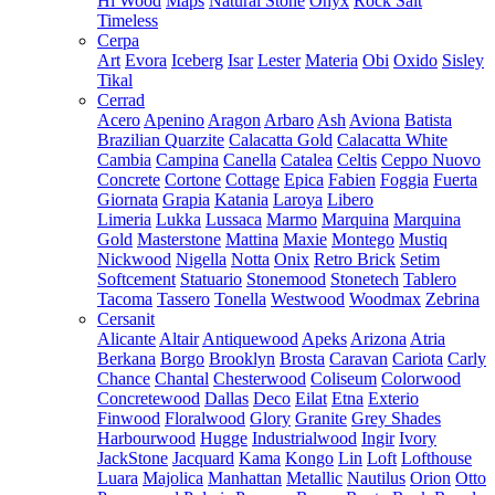
Hi Wood
Maps
Natural Stone
Onyx
Rock Salt
Timeless
Cerpa
Art
Evora
Iceberg
Isar
Lester
Materia
Obi
Oxido
Sisley
Tikal
Cerrad
Acero
Apenino
Aragon
Arbaro
Ash
Aviona
Batista
Brazilian Quarzite
Calacatta Gold
Calacatta White
Cambia
Campina
Canella
Catalea
Celtis
Ceppo Nuovo
Concrete
Cortone
Cottage
Epica
Fabien
Foggia
Fuerta
Giornata
Grapia
Katania
Laroya
Libero
Limeria
Lukka
Lussaca
Marmo
Marquina
Marquina
Gold
Masterstone
Mattina
Maxie
Montego
Mustiq
Nickwood
Nigella
Notta
Onix
Retro Brick
Setim
Softcement
Statuario
Stonemood
Stonetech
Tablero
Tacoma
Tassero
Tonella
Westwood
Woodmax
Zebrina
Cersanit
Alicante
Altair
Antiquewood
Apeks
Arizona
Atria
Berkana
Borgo
Brooklyn
Brosta
Caravan
Cariota
Carly
Chance
Chantal
Chesterwood
Coliseum
Colorwood
Concretewood
Dallas
Deco
Eilat
Etna
Exterio
Finwood
Floralwood
Glory
Granite
Grey Shades
Harbourwood
Hugge
Industrialwood
Ingir
Ivory
JackStone
Jacquard
Kama
Kongo
Lin
Loft
Lofthouse
Luara
Majolica
Manhattan
Metallic
Nautilus
Orion
Otto