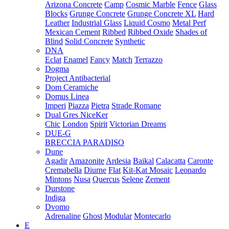
Arizona Concrete
Camp
Cosmic Marble
Fence
Glass
Blocks
Grunge Concrete
Grunge Concrete XL
Hard
Leather
Industrial Glass
Liquid Cosmo
Metal Perf
Mexican Cement
Ribbed
Ribbed Oxide
Shades of
Blind
Solid Concrete
Synthetic
DNA
Eclat
Enamel
Fancy
Match
Terrazzo
Dogma
Project Antibacterial
Dom Ceramiche
Domus Linea
Imperi
Piazza
Pietra
Strade Romane
Dual Gres NiceKer
Chic
London
Spirit
Victorian Dreams
DUE-G
BRECCIA PARADISO
Dune
Agadir
Amazonite
Ardesia
Baikal
Calacatta
Caronte
Cremabella
Diurne
Flat
Kit-Kat Mosaic
Leonardo
Mintons
Nusa
Quercus
Selene
Zement
Durstone
Indiga
Dvomo
Adrenaline
Ghost
Modular
Montecarlo
E