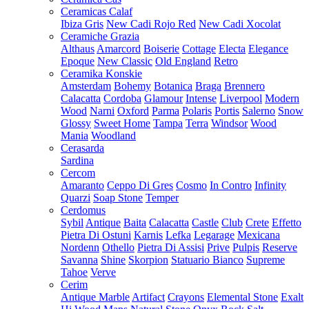
Ceramicas Calaf
Ibiza Gris
New Cadi Rojo Red
New Cadi Xocolat
Ceramiche Grazia
Althaus
Amarcord
Boiserie
Cottage
Electa
Elegance
Epoque
New Classic
Old England
Retro
Ceramika Konskie
Amsterdam
Bohemy
Botanica
Braga
Brennero
Calacatta
Cordoba
Glamour
Intense
Liverpool
Modern
Wood
Narni
Oxford
Parma
Polaris
Portis
Salerno
Snow
Glossy
Sweet Home
Tampa
Terra
Windsor
Wood
Mania
Woodland
Cerasarda
Sardina
Cercom
Amaranto
Ceppo Di Gres
Cosmo
In Contro
Infinity
Quarzi
Soap Stone
Temper
Cerdomus
Sybil
Antique
Baita
Calacatta
Castle
Club
Crete
Effetto
Pietra Di Ostuni
Karnis
Lefka
Legarage
Mexicana
Nordenn
Othello
Pietra Di Assisi
Prive
Pulpis
Reserve
Savanna
Shine
Skorpion
Statuario Bianco
Supreme
Tahoe
Verve
Cerim
Antique Marble
Artifact
Crayons
Elemental Stone
Exalt