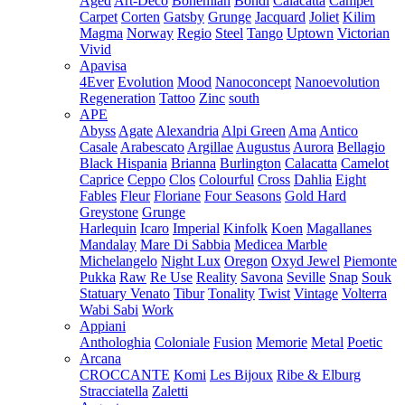
Aged
Art-Deco
Bohemian
Bondi
Calacatta
Camper
Carpet
Corten
Gatsby
Grunge
Jacquard
Joliet
Kilim
Magma
Norway
Regio
Steel
Tango
Uptown
Victorian
Vivid
Apavisa
4Ever
Evolution
Mood
Nanoconcept
Nanoevolution
Regeneration
Tattoo
Zinc
south
APE
Abyss
Agate
Alexandria
Alpi Green
Ama
Antico
Casale
Arabescato
Argillae
Augustus
Aurora
Bellagio
Black Hispania
Brianna
Burlington
Calacatta
Camelot
Caprice
Ceppo
Clos
Colourful
Cross
Dahlia
Eight
Fables
Fleur
Floriane
Four Seasons
Gold Hard
Greystone
Grunge
Harlequin
Icaro
Imperial
Kinfolk
Koen
Magallanes
Mandalay
Mare Di Sabbia
Medicea Marble
Michelangelo
Night Lux
Oregon
Oxyd Jewel
Piemonte
Pukka
Raw
Re Use
Reality
Savona
Seville
Snap
Souk
Statuary Venato
Tibur
Tonality
Twist
Vintage
Volterra
Wabi Sabi
Work
Appiani
Anthologhia
Coloniale
Fusion
Memorie
Metal
Poetic
Arcana
CROCCANTE
Komi
Les Bijoux
Ribe & Elburg
Stracciatella
Zaletti