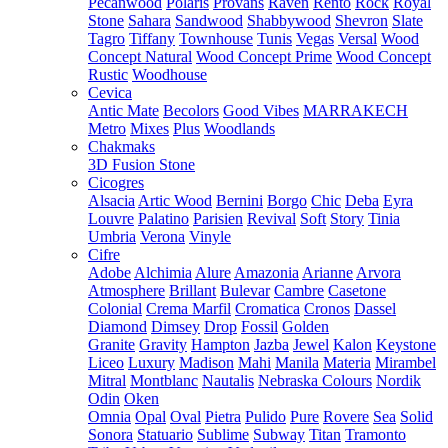
Pecanwood
Polaris
Provans
Raven
Rento
Rock
Royal
Stone
Sahara
Sandwood
Shabbywood
Shevron
Slate
Tagro
Tiffany
Townhouse
Tunis
Vegas
Versal
Wood
Concept Natural
Wood Concept Prime
Wood Concept
Rustic
Woodhouse
Cevica
Antic Mate
Becolors
Good Vibes
MARRAKECH
Metro
Mixes
Plus
Woodlands
Chakmaks
3D Fusion Stone
Cicogres
Alsacia
Artic Wood
Bernini
Borgo
Chic
Deba
Eyra
Louvre
Palatino
Parisien
Revival
Soft
Story
Tinia
Umbria
Verona
Vinyle
Cifre
Adobe
Alchimia
Alure
Amazonia
Arianne
Arvora
Atmosphere
Brillant
Bulevar
Cambre
Casetone
Colonial
Crema Marfil
Cromatica
Cronos
Dassel
Diamond
Dimsey
Drop
Fossil
Golden
Granite
Gravity
Hampton
Jazba
Jewel
Kalon
Keystone
Liceo
Luxury
Madison
Mahi
Manila
Materia
Mirambel
Mitral
Montblanc
Nautalis
Nebraska Colours
Nordik
Odin
Oken
Omnia
Opal
Oval
Pietra
Pulido
Pure
Rovere
Sea
Solid
Sonora
Statuario
Sublime
Subway
Titan
Tramonto