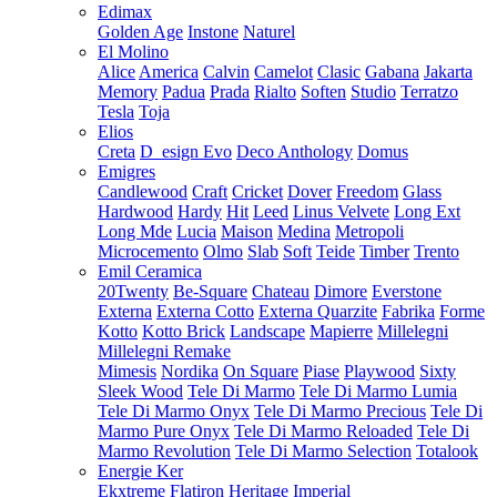
Edimax
Golden Age
Instone
Naturel
El Molino
Alice
America
Calvin
Camelot
Clasic
Gabana
Jakarta
Memory
Padua
Prada
Rialto
Soften
Studio
Terratzo
Tesla
Toja
Elios
Creta
D_esign Evo
Deco Anthology
Domus
Emigres
Candlewood
Craft
Cricket
Dover
Freedom
Glass
Hardwood
Hardy
Hit
Leed
Linus Velvete
Long Ext
Long Mde
Lucia
Maison
Medina
Metropoli
Microcemento
Olmo
Slab
Soft
Teide
Timber
Trento
Emil Ceramica
20Twenty
Be-Square
Chateau
Dimore
Everstone
Externa
Externa Cotto
Externa Quarzite
Fabrika
Forme
Kotto
Kotto Brick
Landscape
Mapierre
Millelegni
Millelegni Remake
Mimesis
Nordika
On Square
Piase
Playwood
Sixty
Sleek Wood
Tele Di Marmo
Tele Di Marmo Lumia
Tele Di Marmo Onyx
Tele Di Marmo Precious
Tele Di
Marmo Pure Onyx
Tele Di Marmo Reloaded
Tele Di
Marmo Revolution
Tele Di Marmo Selection
Totalook
Energie Ker
Ekxtreme
Flatiron
Heritage
Imperial