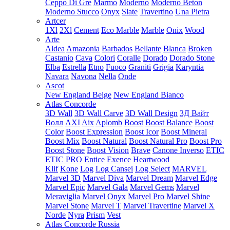
Ceppo Di Gre
Marmo
Moderno
Moderno Beton
Moderno Stucco
Onyx
Slate
Travertino
Una Pietra
Artcer
1Xl
2Xl
Cement
Eco Marble
Marble
Onix
Wood
Arte
Aldea
Amazonia
Barbados
Bellante
Blanca
Broken
Castanio
Cava
Colori
Coralle
Dorado
Dorado Stone
Elba
Estrella
Etno
Fuoco
Graniti
Grigia
Karyntia
Navara
Navona
Nella
Onde
Ascot
New England Beige
New England Bianco
Atlas Concorde
3D Wall
3D Wall Carve
3D Wall Design
3Д Вайт
Волл
AXI
Aix
Aplomb
Boost
Boost Balance
Boost
Color
Boost Expression
Boost Icor
Boost Mineral
Boost Mix
Boost Natural
Boost Natural Pro
Boost Pro
Boost Stone
Boost Vision
Brave
Canone Inverso
ETIC
ETIC PRO
Entice
Exence
Heartwood
Klif
Kone
Log
Log Cansei
Log Select
MARVEL
Marvel 3D
Marvel Diva
Marvel Dream
Marvel Edge
Marvel Epic
Marvel Gala
Marvel Gems
Marvel
Meraviglia
Marvel Onyx
Marvel Pro
Marvel Shine
Marvel Stone
Marvel T
Marvel Travertine
Marvel X
Norde
Nyra
Prism
Vest
Atlas Concorde Russia