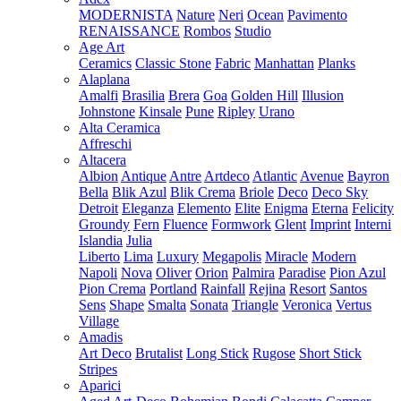
MODERNISTA
Nature
Neri
Ocean
Pavimento
RENAISSANCE
Rombos
Studio
Age Art
Ceramics
Classic Stone
Fabric
Manhattan
Planks
Alaplana
Amalfi
Brasilia
Brera
Goa
Golden Hill
Illusion
Johnstone
Kinsale
Pune
Ripley
Urano
Alta Ceramica
Affreschi
Altacera
Albion
Antique
Antre
Artdeco
Atlantic
Avenue
Bayron
Bella
Blik Azul
Blik Crema
Briole
Deco
Deco Sky
Detroit
Eleganza
Elemento
Elite
Enigma
Eterna
Felicity
Groundy
Fern
Fluence
Formwork
Glent
Imprint
Interni
Islandia
Julia
Liberto
Lima
Luxury
Megapolis
Miracle
Modern
Napoli
Nova
Oliver
Orion
Palmira
Paradise
Pion Azul
Pion Crema
Portland
Rainfall
Rejina
Resort
Santos
Sens
Shape
Smalta
Sonata
Triangle
Veronica
Vertus
Village
Amadis
Art Deco
Brutalist
Long Stick
Rugose
Short Stick
Stripes
Aparici