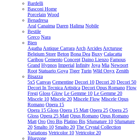
Bardelli
Basconi Home
Porcelain
Wood
Benadresa
Aral
Canaima
Daren
Halima
Nobile
Bestile
Greco
Nara
Bien
Agatha
Antique Carrara
Arch
Arcides
Arcturuse
Belgium Store
Beton
Bona Dea
Buxy
Calacatta
Caribou
Cemento
Concept
Daino Lienzo
Famous
Grand
Hypnos
Imperial
Infinity
Joya
Mia
Newport
Root
Statuario Goya
Tiger
Turin
Wild Onyx
Zenith
Bisazza
5x5
Canvas
Cementine
Decori 10
Decori 20
Decori 50
Decori In Tecnica Artistica
Decori Opus Romano
Flow
Fregi
Gloss
Glow
Le Gemme 10
Le Gemme 20
Miscele 10
Miscele 20
Miscele Flow
Miscele Opus
Romano
Opera 15
Opera 15 Gloss
Opera 15 Matt
Opera 25
Opera 25
Gloss
Opera 25 Matt
Opus Romano
Opus Romano
Matt
Oro
Oro Bis
Platino Bis
Sfumature 10
Sfumature
20
Smalto 10
Smalto 20
The Crystal Collection
Variations
Vetricolor 10
Vetricolor 20
Bluezone