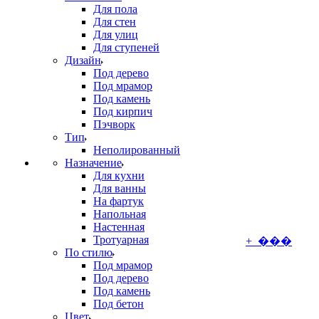
Для пола
Для стен
Для улиц
Для ступеней
Дизайн
Под дерево
Под мрамор
Под камень
Под кирпич
Пэчворк
Тип
Неполированный
Назначение
Для кухни
Для ванны
На фартук
Напольная
Настенная
Тротуарная
+ ���
По стилю
Под мрамор
Под дерево
Под камень
Под бетон
Цвет