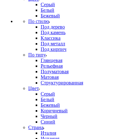
Серый
Белый
Бежевый
По стилю
Под дерево
Под камень
Классика
Под металл
Под кирпич
По типу
Глянцевая
Рельефная
Полуматовая
Матовая
Структурированная
Цвет
Серый
Белый
Бежевый
Коричневый
Черный
Синий
Страна
Италия
Испания