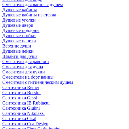
Смесители для ванны с душем
Душевые кабины
Душевые кабины из стекла
Душевые уголки
Душевые двери
Душевые поддоны
Душевые стойки
Душевые панели
Верхние души
Душевые лейки
Шланги для душа
Смесители для раковин
Смесители для душа
Смесители для кухни
Смесители на борт ванны
Смесители с гигиеническим душем
Сантехника Remer
Сантехника Bossini
Сантехника Gessi
Сантехника IB Rubinetti
Сантехника Giulini
Сантехника Nikolazzi
Сантехника Cisal
Сантехника Cea Design
Сантехника Fima Carlo frattini