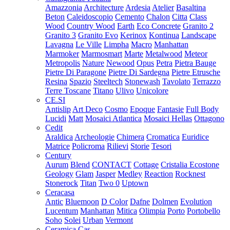
Amazzonia
Architecture
Ardesia
Atelier
Basaltina
Beton
Caleidoscopio
Cemento
Chalon
Citta
Class
Wood
Country Wood
Earth
Eco Concrete
Granito 2
Granito 3
Granito Evo
Kerinox
Kontinua
Landscape
Lavagna
Le Ville
Limpha
Macro
Manhattan
Marmoker
Marmosmart
Marte
Metalwood
Meteor
Metropolis
Nature
Newood
Opus
Petra
Pietra Bauge
Pietre Di Paragone
Pietre Di Sardegna
Pietre Etrusche
Resina
Spazio
Steeltech
Stonewash
Tavolato
Terrazzo
Terre Toscane
Titano
Ulivo
Unicolore
CE.SI
Antislip
Art Deco
Cosmo
Epoque
Fantasie
Full Body
Lucidi
Matt
Mosaici Atlantica
Mosaici Hellas
Ottagono
Cedit
Araldica
Archeologie
Chimera
Cromatica
Euridice
Matrice
Policroma
Rilievi
Storie
Tesori
Century
Aurum
Blend
CONTACT
Cottage
Cristalia
Ecostone
Geology
Glam
Jasper
Medley
Reaction
Rocknest
Stonerock
Titan
Two 0
Uptown
Ceracasa
Antic
Bluemoon
D Color
Dafne
Dolmen
Evolution
Lucentum
Manhattan
Mitica
Olimpia
Porto
Portobello
Soho
Solei
Urban
Vermont
Ceramica Cas