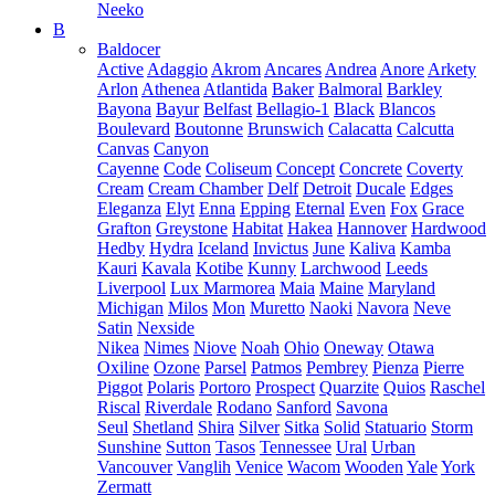
Neeko
B
Baldocer
Active
Adaggio
Akrom
Ancares
Andrea
Anore
Arkety
Arlon
Athenea
Atlantida
Baker
Balmoral
Barkley
Bayona
Bayur
Belfast
Bellagio-1
Black
Blancos
Boulevard
Boutonne
Brunswich
Calacatta
Calcutta
Canvas
Canyon
Cayenne
Code
Coliseum
Concept
Concrete
Coverty
Cream
Cream Chamber
Delf
Detroit
Ducale
Edges
Eleganza
Elyt
Enna
Epping
Eternal
Even
Fox
Grace
Grafton
Greystone
Habitat
Hakea
Hannover
Hardwood
Hedby
Hydra
Iceland
Invictus
June
Kaliva
Kamba
Kauri
Kavala
Kotibe
Kunny
Larchwood
Leeds
Liverpool
Lux Marmorea
Maia
Maine
Maryland
Michigan
Milos
Mon
Muretto
Naoki
Navora
Neve
Satin
Nexside
Nikea
Nimes
Niove
Noah
Ohio
Oneway
Otawa
Oxiline
Ozone
Parsel
Patmos
Pembrey
Pienza
Pierre
Piggot
Polaris
Portoro
Prospect
Quarzite
Quios
Raschel
Riscal
Riverdale
Rodano
Sanford
Savona
Seul
Shetland
Shira
Silver
Sitka
Solid
Statuario
Storm
Sunshine
Sutton
Tasos
Tennessee
Ural
Urban
Vancouver
Vanglih
Venice
Wacom
Wooden
Yale
York
Zermatt