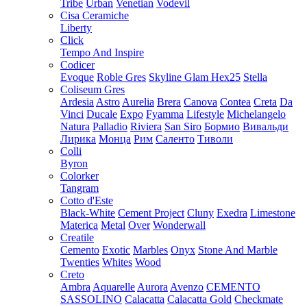
Tribe
Urban
Venetian
Vodevil
Cisa Ceramiche
Liberty
Click
Tempo And Inspire
Codicer
Evoque
Roble Gres
Skyline Glam Hex25
Stella
Coliseum Gres
Ardesia
Astro
Aurelia
Brera
Canova
Contea
Creta
Da
Vinci
Ducale
Expo
Fyamma
Lifestyle
Michelangelo
Natura
Palladio
Riviera
San Siro
Бормио
Вивальди
Лирика
Монца
Рим
Саленто
Тиволи
Colli
Byron
Colorker
Tangram
Cotto d'Este
Black-White
Cement Project
Cluny
Exedra
Limestone
Materica
Metal
Over
Wonderwall
Creatile
Cemento
Exotic
Marbles
Onyx
Stone And Marble
Twenties
Whites
Wood
Creto
Ambra
Aquarelle
Aurora
Avenzo
CEMENTO
SASSOLINO
Calacatta
Calacatta Gold
Checkmate