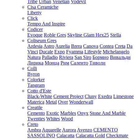
Tribe
Urban
Venetian
Vodevil
Cisa Ceramiche
Liberty
Click
Tempo And Inspire
Codicer
Evoque
Roble Gres
Skyline Glam Hex25
Stella
Coliseum Gres
Ardesia
Astro
Aurelia
Brera
Canova
Contea
Creta
Da
Vinci
Ducale
Expo
Fyamma
Lifestyle
Michelangelo
Natura
Palladio
Riviera
San Siro
Бормио
Вивальди
Лирика
Монца
Рим
Саленто
Тиволи
Colli
Byron
Colorker
Tangram
Cotto d'Este
Black-White
Cement Project
Cluny
Exedra
Limestone
Materica
Metal
Over
Wonderwall
Creatile
Cemento
Exotic
Marbles
Onyx
Stone And Marble
Twenties
Whites
Wood
Creto
Ambra
Aquarelle
Aurora
Avenzo
CEMENTO
SASSOLINO
Calacatta
Calacatta Gold
Checkmate