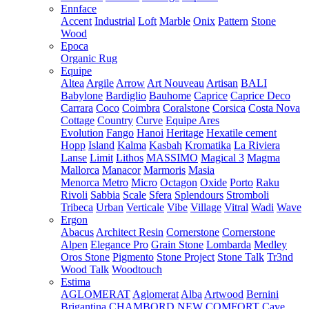
Ennface
Accent
Industrial
Loft
Marble
Onix
Pattern
Stone
Wood
Epoca
Organic Rug
Equipe
Altea
Argile
Arrow
Art Nouveau
Artisan
BALI
Babylone
Bardiglio
Bauhome
Caprice
Caprice Deco
Carrara
Coco
Coimbra
Coralstone
Corsica
Costa Nova
Cottage
Country
Curve
Equipe Ares
Evolution
Fango
Hanoi
Heritage
Hexatile cement
Hopp
Island
Kalma
Kasbah
Kromatika
La Riviera
Lanse
Limit
Lithos
MASSIMO
Magical 3
Magma
Mallorca
Manacor
Marmoris
Masia
Menorca
Metro
Micro
Octagon
Oxide
Porto
Raku
Rivoli
Sabbia
Scale
Sfera
Splendours
Stromboli
Tribeca
Urban
Verticale
Vibe
Village
Vitral
Wadi
Wave
Ergon
Abacus
Architect Resin
Cornerstone
Cornerstone
Alpen
Elegance Pro
Grain Stone
Lombarda
Medley
Oros Stone
Pigmento
Stone Project
Stone Talk
Tr3nd
Wood Talk
Woodtouch
Estima
AGLOMERAT
Aglomerat
Alba
Artwood
Bernini
Brigantina
CHAMBORD NEW
COMFORT
Cave