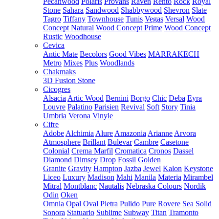
Pecanwood
Polaris
Provans
Raven
Rento
Rock
Royal
Stone
Sahara
Sandwood
Shabbywood
Shevron
Slate
Tagro
Tiffany
Townhouse
Tunis
Vegas
Versal
Wood
Concept Natural
Wood Concept Prime
Wood Concept
Rustic
Woodhouse
Cevica
Antic Mate
Becolors
Good Vibes
MARRAKECH
Metro
Mixes
Plus
Woodlands
Chakmaks
3D Fusion Stone
Cicogres
Alsacia
Artic Wood
Bernini
Borgo
Chic
Deba
Eyra
Louvre
Palatino
Parisien
Revival
Soft
Story
Tinia
Umbria
Verona
Vinyle
Cifre
Adobe
Alchimia
Alure
Amazonia
Arianne
Arvora
Atmosphere
Brillant
Bulevar
Cambre
Casetone
Colonial
Crema Marfil
Cromatica
Cronos
Dassel
Diamond
Dimsey
Drop
Fossil
Golden
Granite
Gravity
Hampton
Jazba
Jewel
Kalon
Keystone
Liceo
Luxury
Madison
Mahi
Manila
Materia
Mirambel
Mitral
Montblanc
Nautalis
Nebraska Colours
Nordik
Odin
Oken
Omnia
Opal
Oval
Pietra
Pulido
Pure
Rovere
Sea
Solid
Sonora
Statuario
Sublime
Subway
Titan
Tramonto