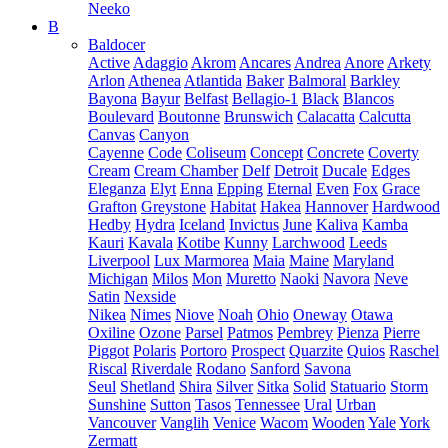
Neeko
B
Baldocer
Active
Adaggio
Akrom
Ancares
Andrea
Anore
Arkety
Arlon
Athenea
Atlantida
Baker
Balmoral
Barkley
Bayona
Bayur
Belfast
Bellagio-1
Black
Blancos
Boulevard
Boutonne
Brunswich
Calacatta
Calcutta
Canvas
Canyon
Cayenne
Code
Coliseum
Concept
Concrete
Coverty
Cream
Cream Chamber
Delf
Detroit
Ducale
Edges
Eleganza
Elyt
Enna
Epping
Eternal
Even
Fox
Grace
Grafton
Greystone
Habitat
Hakea
Hannover
Hardwood
Hedby
Hydra
Iceland
Invictus
June
Kaliva
Kamba
Kauri
Kavala
Kotibe
Kunny
Larchwood
Leeds
Liverpool
Lux Marmorea
Maia
Maine
Maryland
Michigan
Milos
Mon
Muretto
Naoki
Navora
Neve
Satin
Nexside
Nikea
Nimes
Niove
Noah
Ohio
Oneway
Otawa
Oxiline
Ozone
Parsel
Patmos
Pembrey
Pienza
Pierre
Piggot
Polaris
Portoro
Prospect
Quarzite
Quios
Raschel
Riscal
Riverdale
Rodano
Sanford
Savona
Seul
Shetland
Shira
Silver
Sitka
Solid
Statuario
Storm
Sunshine
Sutton
Tasos
Tennessee
Ural
Urban
Vancouver
Vanglih
Venice
Wacom
Wooden
Yale
York
Zermatt