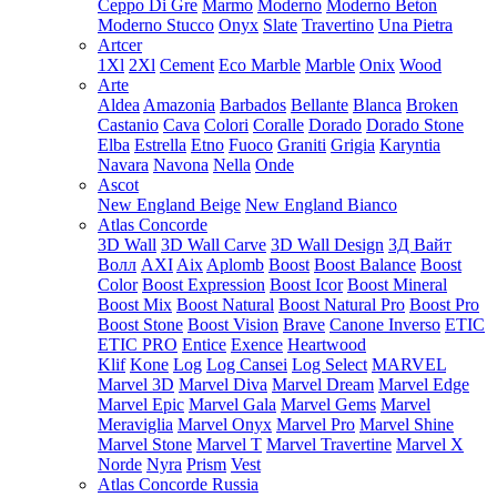
Ceppo Di Gre
Marmo
Moderno
Moderno Beton
Moderno Stucco
Onyx
Slate
Travertino
Una Pietra
Artcer
1Xl
2Xl
Cement
Eco Marble
Marble
Onix
Wood
Arte
Aldea
Amazonia
Barbados
Bellante
Blanca
Broken
Castanio
Cava
Colori
Coralle
Dorado
Dorado Stone
Elba
Estrella
Etno
Fuoco
Graniti
Grigia
Karyntia
Navara
Navona
Nella
Onde
Ascot
New England Beige
New England Bianco
Atlas Concorde
3D Wall
3D Wall Carve
3D Wall Design
3Д Вайт
Волл
AXI
Aix
Aplomb
Boost
Boost Balance
Boost
Color
Boost Expression
Boost Icor
Boost Mineral
Boost Mix
Boost Natural
Boost Natural Pro
Boost Pro
Boost Stone
Boost Vision
Brave
Canone Inverso
ETIC
ETIC PRO
Entice
Exence
Heartwood
Klif
Kone
Log
Log Cansei
Log Select
MARVEL
Marvel 3D
Marvel Diva
Marvel Dream
Marvel Edge
Marvel Epic
Marvel Gala
Marvel Gems
Marvel
Meraviglia
Marvel Onyx
Marvel Pro
Marvel Shine
Marvel Stone
Marvel T
Marvel Travertine
Marvel X
Norde
Nyra
Prism
Vest
Atlas Concorde Russia