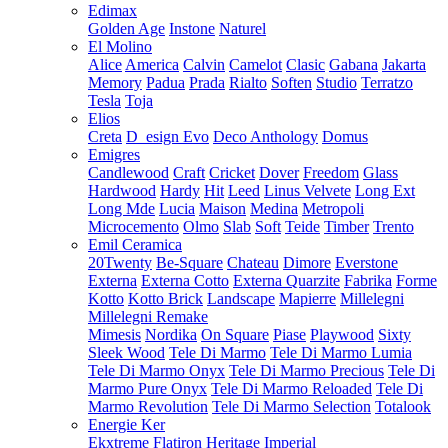
Edimax
Golden Age
Instone
Naturel
El Molino
Alice
America
Calvin
Camelot
Clasic
Gabana
Jakarta
Memory
Padua
Prada
Rialto
Soften
Studio
Terratzo
Tesla
Toja
Elios
Creta
D_esign Evo
Deco Anthology
Domus
Emigres
Candlewood
Craft
Cricket
Dover
Freedom
Glass
Hardwood
Hardy
Hit
Leed
Linus Velvete
Long Ext
Long Mde
Lucia
Maison
Medina
Metropoli
Microcemento
Olmo
Slab
Soft
Teide
Timber
Trento
Emil Ceramica
20Twenty
Be-Square
Chateau
Dimore
Everstone
Externa
Externa Cotto
Externa Quarzite
Fabrika
Forme
Kotto
Kotto Brick
Landscape
Mapierre
Millelegni
Millelegni Remake
Mimesis
Nordika
On Square
Piase
Playwood
Sixty
Sleek Wood
Tele Di Marmo
Tele Di Marmo Lumia
Tele Di Marmo Onyx
Tele Di Marmo Precious
Tele Di
Marmo Pure Onyx
Tele Di Marmo Reloaded
Tele Di
Marmo Revolution
Tele Di Marmo Selection
Totalook
Energie Ker
Ekxtreme
Flatiron
Heritage
Imperial