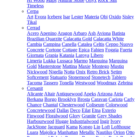
Hi Wood
Maps
Natural Stone
Onyx
Rock Salt
Timeless
Cerpa
Art
Evora
Iceberg
Isar
Lester
Materia
Obi
Oxido
Sisley
Tikal
Cerrad
Acero
Apenino
Aragon
Arbaro
Ash
Aviona
Batista
Brazilian Quarzite
Calacatta Gold
Calacatta White
Cambia
Campina
Canella
Catalea
Celtis
Ceppo Nuovo
Concrete
Cortone
Cottage
Epica
Fabien
Foggia
Fuerta
Giornata
Grapia
Katania
Laroya
Libero
Limeria
Lukka
Lussaca
Marmo
Marquina
Marquina
Gold
Masterstone
Mattina
Maxie
Montego
Mustiq
Nickwood
Nigella
Notta
Onix
Retro Brick
Setim
Softcement
Statuario
Stonemood
Stonetech
Tablero
Tacoma
Tassero
Tonella
Westwood
Woodmax
Zebrina
Cersanit
Alicante
Altair
Antiquewood
Apeks
Arizona
Atria
Berkana
Borgo
Brooklyn
Brosta
Caravan
Cariota
Carly
Chance
Chantal
Chesterwood
Coliseum
Colorwood
Concretewood
Dallas
Deco
Eilat
Etna
Exterio
Finwood
Floralwood
Glory
Granite
Grey Shades
Harbourwood
Hugge
Industrialwood
Ingir
Ivory
JackStone
Jacquard
Kama
Kongo
Lin
Loft
Lofthouse
Luara
Majolica
Manhattan
Metallic
Nautilus
Orion
Otto