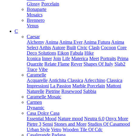
Glossy
Porcelain
Bonaparte
Mosaics
Brennero
Venus
C
Caesar
Alchemy
Anima
Anima Ever
Anima Futura
Anima
Select
Arthis
Autore
Built
Civic
Clash
Cocoon
Core
Deco Solutions
Eikon
Fabula
Hike
Iconica
Inner
Join
Life
Materica
Meet
Portraits
Prima
Quarzite
Relate Flame
Rever
Shapes Of Italy
Slab2
Trace
Vibe
Caramelle
Acquarelle
Antichita Classica
Arlecchino
Classica
Impressioni
La Passion
Marble Porcelain
Mattoni
Naturelle
Pietrine
Rosewood
Sabbia
Caramelle Mosaic
Carmen
Dynamic
Casa Dolce Casa
Essential Mood
Nature mood
Neutra 6.0
Onyx More
Pietre 3
Sensi
Stones and More
Studios Of Casamood
Urban Style
Vetro
Wooden Tile Of Cdc
Casalgrande Padana