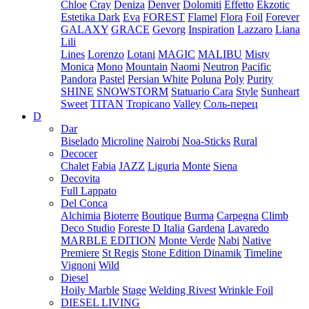
Chloe
Cray
Deniza
Denver
Dolomiti
Effetto
Ekzotic
Estetika Dark
Eva
FOREST
Flamel
Flora
Foil
Forever
GALAXY
GRACE
Gevorg
Inspiration
Lazzaro
Liana
Lili
Lines
Lorenzo
Lotani
MAGIC
MALIBU
Misty
Monica
Mono
Mountain
Naomi
Neutron
Pacific
Pandora
Pastel
Persian White
Poluna
Poly
Purity
SHINE
SNOWSTORM
Statuario Cara
Style
Sunheart
Sweet
TITAN
Tropicano
Valley
Соль-перец
D
Dar
Biselado
Microline
Nairobi
Noa-Sticks
Rural
Decocer
Chalet
Fabia
JAZZ
Liguria
Monte
Siena
Decovita
Full Lappato
Del Conca
Alchimia
Bioterre
Boutique
Burma
Carpegna
Climb
Deco Studio
Foreste D Italia
Gardena
Lavaredo
MARBLE EDITION
Monte Verde
Nabi
Native
Premiere
St Regis
Stone Edition Dinamik
Timeline
Vignoni
Wild
Diesel
Hoily Marble
Stage
Welding Rivest
Wrinkle Foil
DIESEL LIVING