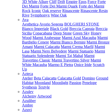
3D White
Allure
Cliff
Drift
Empire
Epos
Force
Forte
Dei Marmi
Forte Dei Marmi Quark
Forte dei Marmi
Rock
Iconic
Oak reserve
Rinascente
Rinascente Resin
Rive
Symphonyx
Wine Oak
Ava
Aesthetica
Avorio Segesta
BOLGHERI STONE
Bianco Imperiale
Black Gold
Breccia Capraia
Breccia
Sicilia
Copacabana
Deep Stone
Green Sky
Honey
Wood
Marmi Arabesque
Marmi Azul Macauba
Marmi
Bardiglio Cenere
Marmi Bianco Bernini
Marmi Bronze
Amani
Marmi Calacatta
Marmi Crema Marfil
Marmi
Lasa
Marmi Nero Belvedere
Marmi Statuario
Marmi
Statuario Splendente
Marmi Taj Mahal
Marmi
Travertino Classic
Marmi Travertino Silver
Marmi
White Macauba
Marmo E Pietra
Onice Iride
Scratch
Up
Azteca
Atelier
Beta Calacatta
Calacatta Gold
Domino
Ground
Habitat
Moonland
Moonlight
Passion
Penelope
Synthesis
Textyle
Azulev
Alchemy
Artwood
Azuliber
Ambre
Azuvi