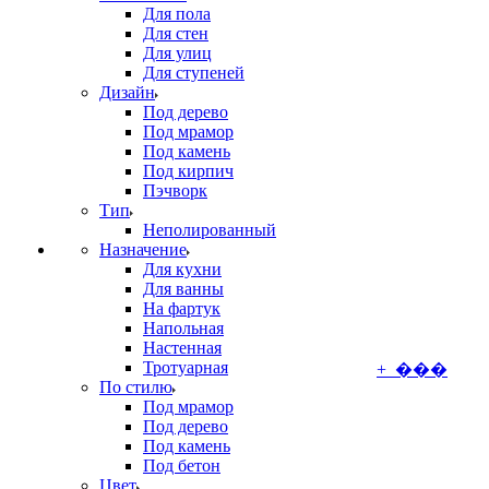
Для пола
Для стен
Для улиц
Для ступеней
Дизайн
Под дерево
Под мрамор
Под камень
Под кирпич
Пэчворк
Тип
Неполированный
Назначение
Для кухни
Для ванны
На фартук
Напольная
Настенная
Тротуарная
+ ���
По стилю
Под мрамор
Под дерево
Под камень
Под бетон
Цвет