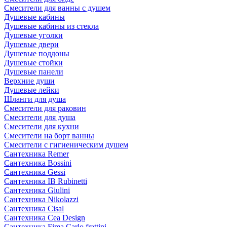
Смесители для ванны с душем
Душевые кабины
Душевые кабины из стекла
Душевые уголки
Душевые двери
Душевые поддоны
Душевые стойки
Душевые панели
Верхние души
Душевые лейки
Шланги для душа
Смесители для раковин
Смесители для душа
Смесители для кухни
Смесители на борт ванны
Смесители с гигиеническим душем
Сантехника Remer
Сантехника Bossini
Сантехника Gessi
Сантехника IB Rubinetti
Сантехника Giulini
Сантехника Nikolazzi
Сантехника Cisal
Сантехника Cea Design
Сантехника Fima Carlo frattini