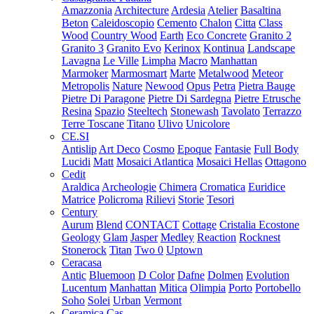
Amazzonia
Architecture
Ardesia
Atelier
Basaltina
Beton
Caleidoscopio
Cemento
Chalon
Citta
Class
Wood
Country Wood
Earth
Eco Concrete
Granito 2
Granito 3
Granito Evo
Kerinox
Kontinua
Landscape
Lavagna
Le Ville
Limpha
Macro
Manhattan
Marmoker
Marmosmart
Marte
Metalwood
Meteor
Metropolis
Nature
Newood
Opus
Petra
Pietra Bauge
Pietre Di Paragone
Pietre Di Sardegna
Pietre Etrusche
Resina
Spazio
Steeltech
Stonewash
Tavolato
Terrazzo
Terre Toscane
Titano
Ulivo
Unicolore
CE.SI
Antislip
Art Deco
Cosmo
Epoque
Fantasie
Full Body
Lucidi
Matt
Mosaici Atlantica
Mosaici Hellas
Ottagono
Cedit
Araldica
Archeologie
Chimera
Cromatica
Euridice
Matrice
Policroma
Rilievi
Storie
Tesori
Century
Aurum
Blend
CONTACT
Cottage
Cristalia
Ecostone
Geology
Glam
Jasper
Medley
Reaction
Rocknest
Stonerock
Titan
Two 0
Uptown
Ceracasa
Antic
Bluemoon
D Color
Dafne
Dolmen
Evolution
Lucentum
Manhattan
Mitica
Olimpia
Porto
Portobello
Soho
Solei
Urban
Vermont
Ceramica Cas