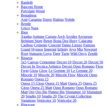
Bardelli
Basconi Home
Porcelain
Wood
Benadresa
Aral
Canaima
Daren
Halima
Nobile
Bestile
Greco
Nara
Bien
Agatha
Antique Carrara
Arch
Arcides
Arcturuse
Belgium Store
Beton
Bona Dea
Buxy
Calacatta
Caribou
Cemento
Concept
Daino Lienzo
Famous
Grand
Hypnos
Imperial
Infinity
Joya
Mia
Newport
Root
Statuario Goya
Tiger
Turin
Wild Onyx
Zenith
Bisazza
5x5
Canvas
Cementine
Decori 10
Decori 20
Decori 50
Decori In Tecnica Artistica
Decori Opus Romano
Flow
Fregi
Gloss
Glow
Le Gemme 10
Le Gemme 20
Miscele 10
Miscele 20
Miscele Flow
Miscele Opus
Romano
Opera 15
Opera 15 Gloss
Opera 15 Matt
Opera 25
Opera 25
Gloss
Opera 25 Matt
Opus Romano
Opus Romano
Matt
Oro
Oro Bis
Platino Bis
Sfumature 10
Sfumature
20
Smalto 10
Smalto 20
The Crystal Collection
Variations
Vetricolor 10
Vetricolor 20
Bluezone