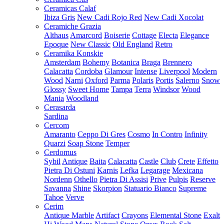
Ceramicas Calaf
Ibiza Gris
New Cadi Rojo Red
New Cadi Xocolat
Ceramiche Grazia
Althaus
Amarcord
Boiserie
Cottage
Electa
Elegance
Epoque
New Classic
Old England
Retro
Ceramika Konskie
Amsterdam
Bohemy
Botanica
Braga
Brennero
Calacatta
Cordoba
Glamour
Intense
Liverpool
Modern
Wood
Narni
Oxford
Parma
Polaris
Portis
Salerno
Snow
Glossy
Sweet Home
Tampa
Terra
Windsor
Wood
Mania
Woodland
Cerasarda
Sardina
Cercom
Amaranto
Ceppo Di Gres
Cosmo
In Contro
Infinity
Quarzi
Soap Stone
Temper
Cerdomus
Sybil
Antique
Baita
Calacatta
Castle
Club
Crete
Effetto
Pietra Di Ostuni
Karnis
Lefka
Legarage
Mexicana
Nordenn
Othello
Pietra Di Assisi
Prive
Pulpis
Reserve
Savanna
Shine
Skorpion
Statuario Bianco
Supreme
Tahoe
Verve
Cerim
Antique Marble
Artifact
Crayons
Elemental Stone
Exalt