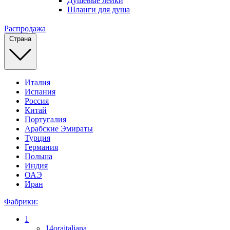
Душевые лейки
Шланги для душа
Распродажа
Страна
Италия
Испания
Россия
Китай
Португалия
Арабские Эмираты
Турция
Германия
Польша
Индия
ОАЭ
Иран
Фабрики:
1
14oraitaliana