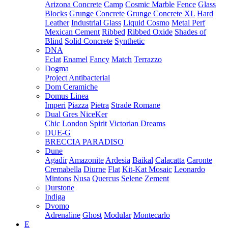
Arizona Concrete
Camp
Cosmic Marble
Fence
Glass
Blocks
Grunge Concrete
Grunge Concrete XL
Hard
Leather
Industrial Glass
Liquid Cosmo
Metal Perf
Mexican Cement
Ribbed
Ribbed Oxide
Shades of
Blind
Solid Concrete
Synthetic
DNA
Eclat
Enamel
Fancy
Match
Terrazzo
Dogma
Project Antibacterial
Dom Ceramiche
Domus Linea
Imperi
Piazza
Pietra
Strade Romane
Dual Gres NiceKer
Chic
London
Spirit
Victorian Dreams
DUE-G
BRECCIA PARADISO
Dune
Agadir
Amazonite
Ardesia
Baikal
Calacatta
Caronte
Cremabella
Diurne
Flat
Kit-Kat Mosaic
Leonardo
Mintons
Nusa
Quercus
Selene
Zement
Durstone
Indiga
Dvomo
Adrenaline
Ghost
Modular
Montecarlo
E