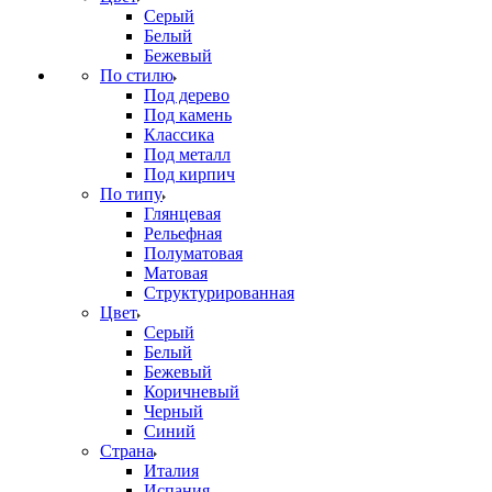
Серый
Белый
Бежевый
По стилю
Под дерево
Под камень
Классика
Под металл
Под кирпич
По типу
Глянцевая
Рельефная
Полуматовая
Матовая
Структурированная
Цвет
Серый
Белый
Бежевый
Коричневый
Черный
Синий
Страна
Италия
Испания