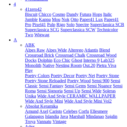
4
41zero42
Biscuit
Chicco
Cosmo
Dandy
Futura
Hops
Italic
Jumble
Kappa
Mou
Nok
Otto
Paper41 Lux
Paper41
Pro
Pixel41
Pulp
Rigo
Solo
Spectre
Superclassica SCB
Superclassica SCG
Superclassica SCW
Technicolor
Two
Wigwag
A
ABK
Alpes Raw
Alpes Wide
Alterego
Atlantis
Blend
Crossroad Brick
Crossroad Chalk
Crossroad Wood
Docks
Dolphin
Eco Chic
Ghost
Interno 9
Lab325
Monolith
Native
Nesting Room
Out.20
Pietra Viva
Play
Poetry Colors
Poetry Decor
Poetry Net
Poetry Stone
Poetry Stone Reloaded
Poetry Wood
Sensi 900
Sensi
Classic
Sensi Fantasy
Sensi Gems
Sensi Nuance
Sensi
Roma
Sensi Signoria
Sensi Up
Sensi Wide
Soleras
Unika
Wide And Style CERAMIC WALLPAPER
Wide And Style Mini
Wide And Style Mini Vol2
Absolut Keramika
Amund
Axel
Caristo
Celebes
Corfu
Ellesmere
Galapagos
Islandia
Java
Marshall
Mindanao
Sajalin
Troya
Vannatu
Vintage
Adex