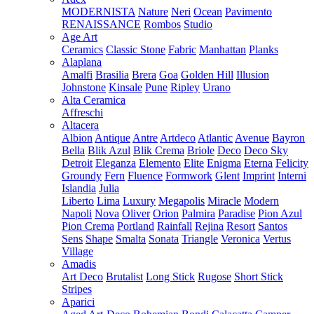
MODERNISTA
Nature
Neri
Ocean
Pavimento
RENAISSANCE
Rombos
Studio
Age Art
Ceramics
Classic Stone
Fabric
Manhattan
Planks
Alaplana
Amalfi
Brasilia
Brera
Goa
Golden Hill
Illusion
Johnstone
Kinsale
Pune
Ripley
Urano
Alta Ceramica
Affreschi
Altacera
Albion
Antique
Antre
Artdeco
Atlantic
Avenue
Bayron
Bella
Blik Azul
Blik Crema
Briole
Deco
Deco Sky
Detroit
Eleganza
Elemento
Elite
Enigma
Eterna
Felicity
Groundy
Fern
Fluence
Formwork
Glent
Imprint
Interni
Islandia
Julia
Liberto
Lima
Luxury
Megapolis
Miracle
Modern
Napoli
Nova
Oliver
Orion
Palmira
Paradise
Pion Azul
Pion Crema
Portland
Rainfall
Rejina
Resort
Santos
Sens
Shape
Smalta
Sonata
Triangle
Veronica
Vertus
Village
Amadis
Art Deco
Brutalist
Long Stick
Rugose
Short Stick
Stripes
Aparici