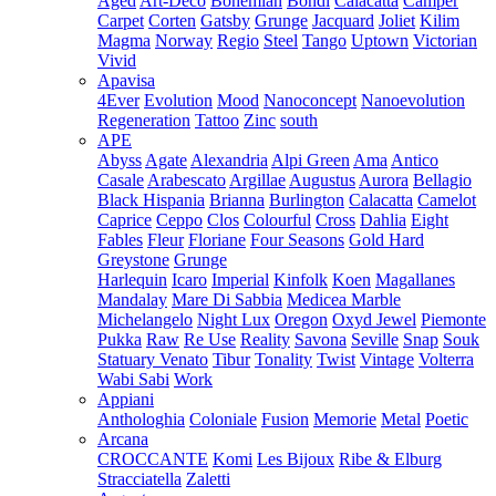
Aged
Art-Deco
Bohemian
Bondi
Calacatta
Camper
Carpet
Corten
Gatsby
Grunge
Jacquard
Joliet
Kilim
Magma
Norway
Regio
Steel
Tango
Uptown
Victorian
Vivid
Apavisa
4Ever
Evolution
Mood
Nanoconcept
Nanoevolution
Regeneration
Tattoo
Zinc
south
APE
Abyss
Agate
Alexandria
Alpi Green
Ama
Antico
Casale
Arabescato
Argillae
Augustus
Aurora
Bellagio
Black Hispania
Brianna
Burlington
Calacatta
Camelot
Caprice
Ceppo
Clos
Colourful
Cross
Dahlia
Eight
Fables
Fleur
Floriane
Four Seasons
Gold Hard
Greystone
Grunge
Harlequin
Icaro
Imperial
Kinfolk
Koen
Magallanes
Mandalay
Mare Di Sabbia
Medicea Marble
Michelangelo
Night Lux
Oregon
Oxyd Jewel
Piemonte
Pukka
Raw
Re Use
Reality
Savona
Seville
Snap
Souk
Statuary Venato
Tibur
Tonality
Twist
Vintage
Volterra
Wabi Sabi
Work
Appiani
Anthologhia
Coloniale
Fusion
Memorie
Metal
Poetic
Arcana
CROCCANTE
Komi
Les Bijoux
Ribe & Elburg
Stracciatella
Zaletti