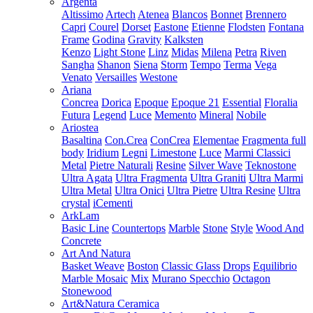
Argenta
Altissimo
Artech
Atenea
Blancos
Bonnet
Brennero
Capri
Courel
Dorset
Eastone
Etienne
Flodsten
Fontana
Frame
Godina
Gravity
Kalksten
Kenzo
Light Stone
Linz
Midas
Milena
Petra
Riven
Sangha
Shanon
Siena
Storm
Tempo
Terma
Vega
Venato
Versailles
Westone
Ariana
Concrea
Dorica
Epoque
Epoque 21
Essential
Floralia
Futura
Legend
Luce
Memento
Mineral
Nobile
Ariostea
Basaltina
Con.Crea
ConCrea
Elementae
Fragmenta full
body
Iridium
Legni
Limestone
Luce
Marmi Classici
Metal
Pietre Naturali
Resine
Silver Wave
Teknostone
Ultra Agata
Ultra Fragmenta
Ultra Graniti
Ultra Marmi
Ultra Metal
Ultra Onici
Ultra Pietre
Ultra Resine
Ultra
crystal
iCementi
ArkLam
Basic Line
Countertops
Marble
Stone
Style
Wood And
Concrete
Art And Natura
Basket Weave
Boston
Classic Glass
Drops
Equilibrio
Marble Mosaic
Mix
Murano Specchio
Octagon
Stonewood
Art&Natura Ceramica