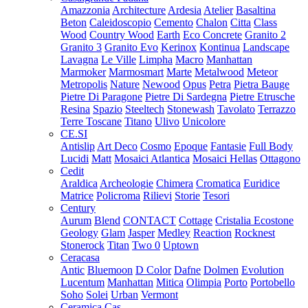
Amazzonia
Architecture
Ardesia
Atelier
Basaltina
Beton
Caleidoscopio
Cemento
Chalon
Citta
Class
Wood
Country Wood
Earth
Eco Concrete
Granito 2
Granito 3
Granito Evo
Kerinox
Kontinua
Landscape
Lavagna
Le Ville
Limpha
Macro
Manhattan
Marmoker
Marmosmart
Marte
Metalwood
Meteor
Metropolis
Nature
Newood
Opus
Petra
Pietra Bauge
Pietre Di Paragone
Pietre Di Sardegna
Pietre Etrusche
Resina
Spazio
Steeltech
Stonewash
Tavolato
Terrazzo
Terre Toscane
Titano
Ulivo
Unicolore
CE.SI
Antislip
Art Deco
Cosmo
Epoque
Fantasie
Full Body
Lucidi
Matt
Mosaici Atlantica
Mosaici Hellas
Ottagono
Cedit
Araldica
Archeologie
Chimera
Cromatica
Euridice
Matrice
Policroma
Rilievi
Storie
Tesori
Century
Aurum
Blend
CONTACT
Cottage
Cristalia
Ecostone
Geology
Glam
Jasper
Medley
Reaction
Rocknest
Stonerock
Titan
Two 0
Uptown
Ceracasa
Antic
Bluemoon
D Color
Dafne
Dolmen
Evolution
Lucentum
Manhattan
Mitica
Olimpia
Porto
Portobello
Soho
Solei
Urban
Vermont
Ceramica Cas