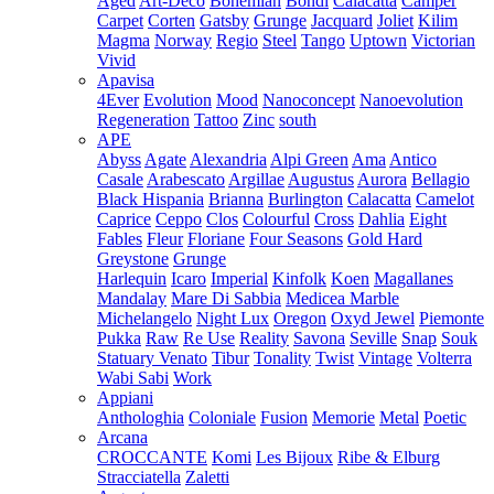
Aged
Art-Deco
Bohemian
Bondi
Calacatta
Camper
Carpet
Corten
Gatsby
Grunge
Jacquard
Joliet
Kilim
Magma
Norway
Regio
Steel
Tango
Uptown
Victorian
Vivid
Apavisa
4Ever
Evolution
Mood
Nanoconcept
Nanoevolution
Regeneration
Tattoo
Zinc
south
APE
Abyss
Agate
Alexandria
Alpi Green
Ama
Antico
Casale
Arabescato
Argillae
Augustus
Aurora
Bellagio
Black Hispania
Brianna
Burlington
Calacatta
Camelot
Caprice
Ceppo
Clos
Colourful
Cross
Dahlia
Eight
Fables
Fleur
Floriane
Four Seasons
Gold Hard
Greystone
Grunge
Harlequin
Icaro
Imperial
Kinfolk
Koen
Magallanes
Mandalay
Mare Di Sabbia
Medicea Marble
Michelangelo
Night Lux
Oregon
Oxyd Jewel
Piemonte
Pukka
Raw
Re Use
Reality
Savona
Seville
Snap
Souk
Statuary Venato
Tibur
Tonality
Twist
Vintage
Volterra
Wabi Sabi
Work
Appiani
Anthologhia
Coloniale
Fusion
Memorie
Metal
Poetic
Arcana
CROCCANTE
Komi
Les Bijoux
Ribe & Elburg
Stracciatella
Zaletti