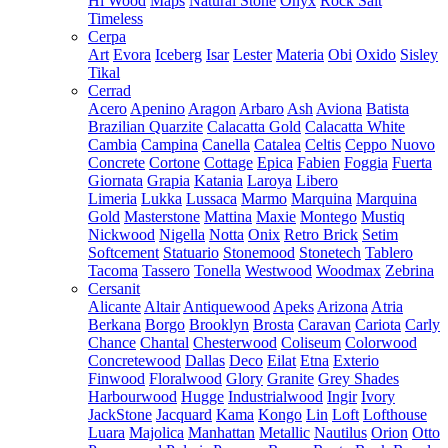
Hi Wood
Maps
Natural Stone
Onyx
Rock Salt
Timeless
Cerpa
Art
Evora
Iceberg
Isar
Lester
Materia
Obi
Oxido
Sisley
Tikal
Cerrad
Acero
Apenino
Aragon
Arbaro
Ash
Aviona
Batista
Brazilian Quarzite
Calacatta Gold
Calacatta White
Cambia
Campina
Canella
Catalea
Celtis
Ceppo Nuovo
Concrete
Cortone
Cottage
Epica
Fabien
Foggia
Fuerta
Giornata
Grapia
Katania
Laroya
Libero
Limeria
Lukka
Lussaca
Marmo
Marquina
Marquina
Gold
Masterstone
Mattina
Maxie
Montego
Mustiq
Nickwood
Nigella
Notta
Onix
Retro Brick
Setim
Softcement
Statuario
Stonemood
Stonetech
Tablero
Tacoma
Tassero
Tonella
Westwood
Woodmax
Zebrina
Cersanit
Alicante
Altair
Antiquewood
Apeks
Arizona
Atria
Berkana
Borgo
Brooklyn
Brosta
Caravan
Cariota
Carly
Chance
Chantal
Chesterwood
Coliseum
Colorwood
Concretewood
Dallas
Deco
Eilat
Etna
Exterio
Finwood
Floralwood
Glory
Granite
Grey Shades
Harbourwood
Hugge
Industrialwood
Ingir
Ivory
JackStone
Jacquard
Kama
Kongo
Lin
Loft
Lofthouse
Luara
Majolica
Manhattan
Metallic
Nautilus
Orion
Otto