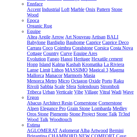
Ennface
Accent
Industrial
Loft
Marble
Onix
Pattern
Stone
Wood
Epoca
Organic Rug
Equipe
Altea
Argile
Arrow
Art Nouveau
Artisan
BALI
Babylone
Bardiglio
Bauhome
Caprice
Caprice Deco
Carrara
Coco
Coimbra
Coralstone
Corsica
Costa Nova
Cottage
Country
Curve
Equipe Ares
Evolution
Fango
Hanoi
Heritage
Hexatile cement
Hopp
Island
Kalma
Kasbah
Kromatika
La Riviera
Lanse
Limit
Lithos
MASSIMO
Magical 3
Magma
Mallorca
Manacor
Marmoris
Masia
Menorca
Metro
Micro
Octagon
Oxide
Porto
Raku
Rivoli
Sabbia
Scale
Sfera
Splendours
Stromboli
Tribeca
Urban
Verticale
Vibe
Village
Vitral
Wadi
Wave
Ergon
Abacus
Architect Resin
Cornerstone
Cornerstone
Alpen
Elegance Pro
Grain Stone
Lombarda
Medley
Oros Stone
Pigmento
Stone Project
Stone Talk
Tr3nd
Wood Talk
Woodtouch
Estima
AGLOMERAT
Aglomerat
Alba
Artwood
Bernini
Brigantina
CHAMBORD NEW
COMFORT
Cave