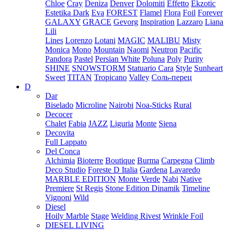
Chloe
Cray
Deniza
Denver
Dolomiti
Effetto
Ekzotic
Estetika Dark
Eva
FOREST
Flamel
Flora
Foil
Forever
GALAXY
GRACE
Gevorg
Inspiration
Lazzaro
Liana
Lili
Lines
Lorenzo
Lotani
MAGIC
MALIBU
Misty
Monica
Mono
Mountain
Naomi
Neutron
Pacific
Pandora
Pastel
Persian White
Poluna
Poly
Purity
SHINE
SNOWSTORM
Statuario Cara
Style
Sunheart
Sweet
TITAN
Tropicano
Valley
Соль-перец
D
Dar
Biselado
Microline
Nairobi
Noa-Sticks
Rural
Decocer
Chalet
Fabia
JAZZ
Liguria
Monte
Siena
Decovita
Full Lappato
Del Conca
Alchimia
Bioterre
Boutique
Burma
Carpegna
Climb
Deco Studio
Foreste D Italia
Gardena
Lavaredo
MARBLE EDITION
Monte Verde
Nabi
Native
Premiere
St Regis
Stone Edition Dinamik
Timeline
Vignoni
Wild
Diesel
Hoily Marble
Stage
Welding Rivest
Wrinkle Foil
DIESEL LIVING