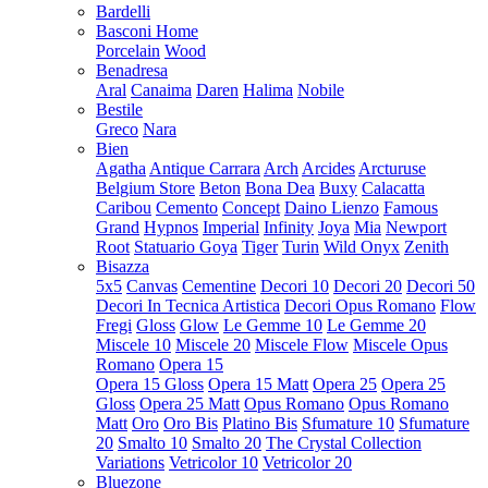
Bardelli
Basconi Home
Porcelain
Wood
Benadresa
Aral
Canaima
Daren
Halima
Nobile
Bestile
Greco
Nara
Bien
Agatha
Antique Carrara
Arch
Arcides
Arcturuse
Belgium Store
Beton
Bona Dea
Buxy
Calacatta
Caribou
Cemento
Concept
Daino Lienzo
Famous
Grand
Hypnos
Imperial
Infinity
Joya
Mia
Newport
Root
Statuario Goya
Tiger
Turin
Wild Onyx
Zenith
Bisazza
5x5
Canvas
Cementine
Decori 10
Decori 20
Decori 50
Decori In Tecnica Artistica
Decori Opus Romano
Flow
Fregi
Gloss
Glow
Le Gemme 10
Le Gemme 20
Miscele 10
Miscele 20
Miscele Flow
Miscele Opus
Romano
Opera 15
Opera 15 Gloss
Opera 15 Matt
Opera 25
Opera 25
Gloss
Opera 25 Matt
Opus Romano
Opus Romano
Matt
Oro
Oro Bis
Platino Bis
Sfumature 10
Sfumature
20
Smalto 10
Smalto 20
The Crystal Collection
Variations
Vetricolor 10
Vetricolor 20
Bluezone