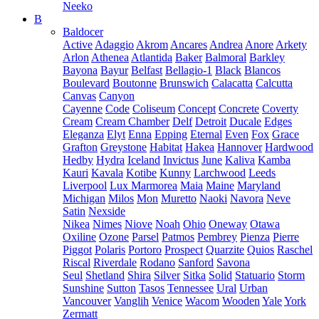
Neeko
B
Baldocer
Active
Adaggio
Akrom
Ancares
Andrea
Anore
Arkety
Arlon
Athenea
Atlantida
Baker
Balmoral
Barkley
Bayona
Bayur
Belfast
Bellagio-1
Black
Blancos
Boulevard
Boutonne
Brunswich
Calacatta
Calcutta
Canvas
Canyon
Cayenne
Code
Coliseum
Concept
Concrete
Coverty
Cream
Cream Chamber
Delf
Detroit
Ducale
Edges
Eleganza
Elyt
Enna
Epping
Eternal
Even
Fox
Grace
Grafton
Greystone
Habitat
Hakea
Hannover
Hardwood
Hedby
Hydra
Iceland
Invictus
June
Kaliva
Kamba
Kauri
Kavala
Kotibe
Kunny
Larchwood
Leeds
Liverpool
Lux Marmorea
Maia
Maine
Maryland
Michigan
Milos
Mon
Muretto
Naoki
Navora
Neve
Satin
Nexside
Nikea
Nimes
Niove
Noah
Ohio
Oneway
Otawa
Oxiline
Ozone
Parsel
Patmos
Pembrey
Pienza
Pierre
Piggot
Polaris
Portoro
Prospect
Quarzite
Quios
Raschel
Riscal
Riverdale
Rodano
Sanford
Savona
Seul
Shetland
Shira
Silver
Sitka
Solid
Statuario
Storm
Sunshine
Sutton
Tasos
Tennessee
Ural
Urban
Vancouver
Vanglih
Venice
Wacom
Wooden
Yale
York
Zermatt