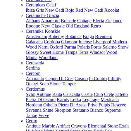
Ceramicas Calaf
Ibiza Gris
New Cadi Rojo Red
New Cadi Xocolat
Ceramiche Grazia
Althaus
Amarcord
Boiserie
Cottage
Electa
Elegance
Epoque
New Classic
Old England
Retro
Ceramika Konskie
Amsterdam
Bohemy
Botanica
Braga
Brennero
Calacatta
Cordoba
Glamour
Intense
Liverpool
Modern
Wood
Narni
Oxford
Parma
Polaris
Portis
Salerno
Snow
Glossy
Sweet Home
Tampa
Terra
Windsor
Wood
Mania
Woodland
Cerasarda
Sardina
Cercom
Amaranto
Ceppo Di Gres
Cosmo
In Contro
Infinity
Quarzi
Soap Stone
Temper
Cerdomus
Sybil
Antique
Baita
Calacatta
Castle
Club
Crete
Effetto
Pietra Di Ostuni
Karnis
Lefka
Legarage
Mexicana
Nordenn
Othello
Pietra Di Assisi
Prive
Pulpis
Reserve
Savanna
Shine
Skorpion
Statuario Bianco
Supreme
Tahoe
Verve
Cerim
Antique Marble
Artifact
Crayons
Elemental Stone
Exalt