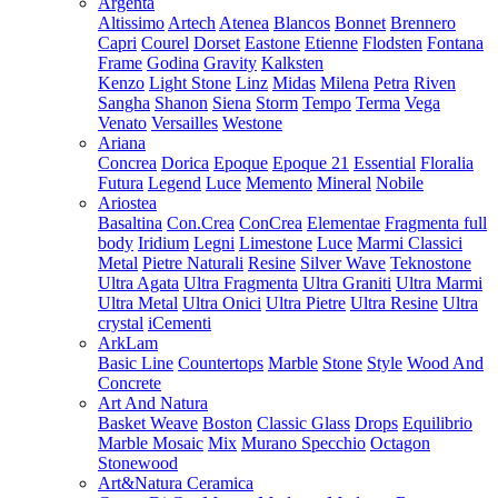
Argenta
Altissimo
Artech
Atenea
Blancos
Bonnet
Brennero
Capri
Courel
Dorset
Eastone
Etienne
Flodsten
Fontana
Frame
Godina
Gravity
Kalksten
Kenzo
Light Stone
Linz
Midas
Milena
Petra
Riven
Sangha
Shanon
Siena
Storm
Tempo
Terma
Vega
Venato
Versailles
Westone
Ariana
Concrea
Dorica
Epoque
Epoque 21
Essential
Floralia
Futura
Legend
Luce
Memento
Mineral
Nobile
Ariostea
Basaltina
Con.Crea
ConCrea
Elementae
Fragmenta full
body
Iridium
Legni
Limestone
Luce
Marmi Classici
Metal
Pietre Naturali
Resine
Silver Wave
Teknostone
Ultra Agata
Ultra Fragmenta
Ultra Graniti
Ultra Marmi
Ultra Metal
Ultra Onici
Ultra Pietre
Ultra Resine
Ultra
crystal
iCementi
ArkLam
Basic Line
Countertops
Marble
Stone
Style
Wood And
Concrete
Art And Natura
Basket Weave
Boston
Classic Glass
Drops
Equilibrio
Marble Mosaic
Mix
Murano Specchio
Octagon
Stonewood
Art&Natura Ceramica