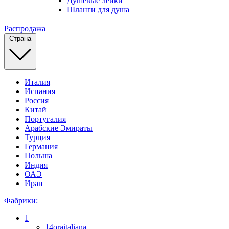
Душевые лейки
Шланги для душа
Распродажа
Страна
Италия
Испания
Россия
Китай
Португалия
Арабские Эмираты
Турция
Германия
Польша
Индия
ОАЭ
Иран
Фабрики:
1
14oraitaliana