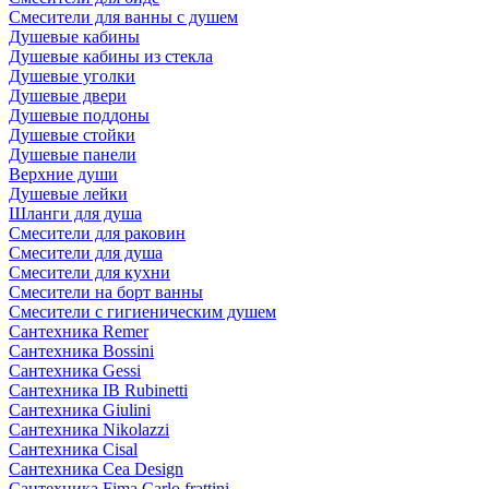
Смесители для ванны с душем
Душевые кабины
Душевые кабины из стекла
Душевые уголки
Душевые двери
Душевые поддоны
Душевые стойки
Душевые панели
Верхние души
Душевые лейки
Шланги для душа
Смесители для раковин
Смесители для душа
Смесители для кухни
Смесители на борт ванны
Смесители с гигиеническим душем
Сантехника Remer
Сантехника Bossini
Сантехника Gessi
Сантехника IB Rubinetti
Сантехника Giulini
Сантехника Nikolazzi
Сантехника Cisal
Сантехника Cea Design
Сантехника Fima Carlo frattini