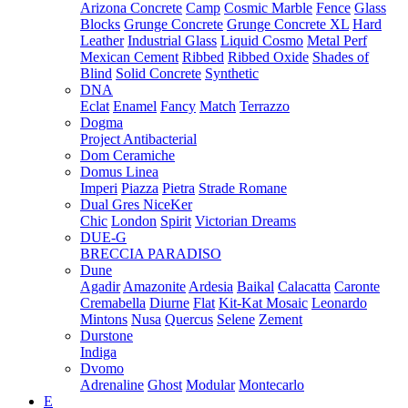
Arizona Concrete
Camp
Cosmic Marble
Fence
Glass
Blocks
Grunge Concrete
Grunge Concrete XL
Hard
Leather
Industrial Glass
Liquid Cosmo
Metal Perf
Mexican Cement
Ribbed
Ribbed Oxide
Shades of
Blind
Solid Concrete
Synthetic
DNA
Eclat
Enamel
Fancy
Match
Terrazzo
Dogma
Project Antibacterial
Dom Ceramiche
Domus Linea
Imperi
Piazza
Pietra
Strade Romane
Dual Gres NiceKer
Chic
London
Spirit
Victorian Dreams
DUE-G
BRECCIA PARADISO
Dune
Agadir
Amazonite
Ardesia
Baikal
Calacatta
Caronte
Cremabella
Diurne
Flat
Kit-Kat Mosaic
Leonardo
Mintons
Nusa
Quercus
Selene
Zement
Durstone
Indiga
Dvomo
Adrenaline
Ghost
Modular
Montecarlo
E