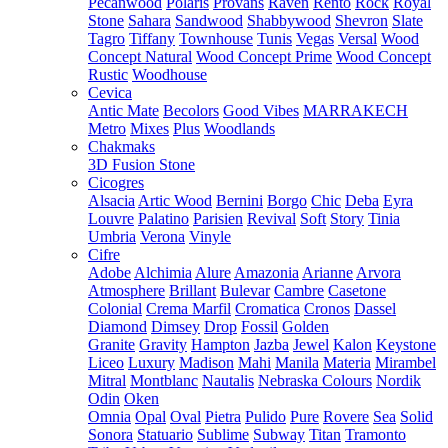
Pecanwood
Polaris
Provans
Raven
Rento
Rock
Royal
Stone
Sahara
Sandwood
Shabbywood
Shevron
Slate
Tagro
Tiffany
Townhouse
Tunis
Vegas
Versal
Wood
Concept Natural
Wood Concept Prime
Wood Concept
Rustic
Woodhouse
Cevica
Antic Mate
Becolors
Good Vibes
MARRAKECH
Metro
Mixes
Plus
Woodlands
Chakmaks
3D Fusion Stone
Cicogres
Alsacia
Artic Wood
Bernini
Borgo
Chic
Deba
Eyra
Louvre
Palatino
Parisien
Revival
Soft
Story
Tinia
Umbria
Verona
Vinyle
Cifre
Adobe
Alchimia
Alure
Amazonia
Arianne
Arvora
Atmosphere
Brillant
Bulevar
Cambre
Casetone
Colonial
Crema Marfil
Cromatica
Cronos
Dassel
Diamond
Dimsey
Drop
Fossil
Golden
Granite
Gravity
Hampton
Jazba
Jewel
Kalon
Keystone
Liceo
Luxury
Madison
Mahi
Manila
Materia
Mirambel
Mitral
Montblanc
Nautalis
Nebraska Colours
Nordik
Odin
Oken
Omnia
Opal
Oval
Pietra
Pulido
Pure
Rovere
Sea
Solid
Sonora
Statuario
Sublime
Subway
Titan
Tramonto