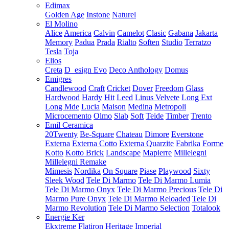
Edimax
Golden Age
Instone
Naturel
El Molino
Alice
America
Calvin
Camelot
Clasic
Gabana
Jakarta
Memory
Padua
Prada
Rialto
Soften
Studio
Terratzo
Tesla
Toja
Elios
Creta
D_esign Evo
Deco Anthology
Domus
Emigres
Candlewood
Craft
Cricket
Dover
Freedom
Glass
Hardwood
Hardy
Hit
Leed
Linus Velvete
Long Ext
Long Mde
Lucia
Maison
Medina
Metropoli
Microcemento
Olmo
Slab
Soft
Teide
Timber
Trento
Emil Ceramica
20Twenty
Be-Square
Chateau
Dimore
Everstone
Externa
Externa Cotto
Externa Quarzite
Fabrika
Forme
Kotto
Kotto Brick
Landscape
Mapierre
Millelegni
Millelegni Remake
Mimesis
Nordika
On Square
Piase
Playwood
Sixty
Sleek Wood
Tele Di Marmo
Tele Di Marmo Lumia
Tele Di Marmo Onyx
Tele Di Marmo Precious
Tele Di
Marmo Pure Onyx
Tele Di Marmo Reloaded
Tele Di
Marmo Revolution
Tele Di Marmo Selection
Totalook
Energie Ker
Ekxtreme
Flatiron
Heritage
Imperial