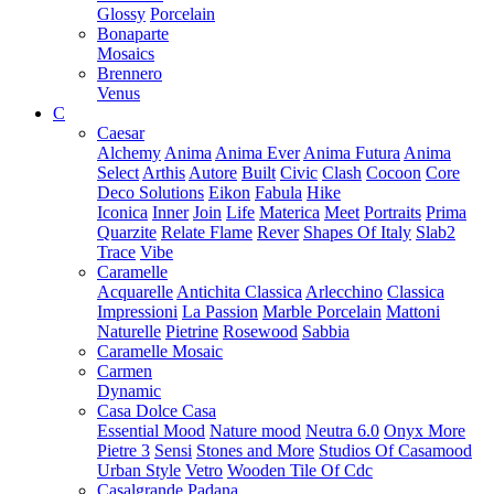
Glossy
Porcelain
Bonaparte
Mosaics
Brennero
Venus
C
Caesar
Alchemy
Anima
Anima Ever
Anima Futura
Anima
Select
Arthis
Autore
Built
Civic
Clash
Cocoon
Core
Deco Solutions
Eikon
Fabula
Hike
Iconica
Inner
Join
Life
Materica
Meet
Portraits
Prima
Quarzite
Relate Flame
Rever
Shapes Of Italy
Slab2
Trace
Vibe
Caramelle
Acquarelle
Antichita Classica
Arlecchino
Classica
Impressioni
La Passion
Marble Porcelain
Mattoni
Naturelle
Pietrine
Rosewood
Sabbia
Caramelle Mosaic
Carmen
Dynamic
Casa Dolce Casa
Essential Mood
Nature mood
Neutra 6.0
Onyx More
Pietre 3
Sensi
Stones and More
Studios Of Casamood
Urban Style
Vetro
Wooden Tile Of Cdc
Casalgrande Padana