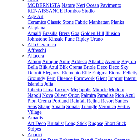
MODERNISTA
Nature
Neri
Ocean
Pavimento
RENAISSANCE
Rombos
Studio
Age Art
Ceramics
Classic Stone
Fabric
Manhattan
Planks
Alaplana
Amalfi
Brasilia
Brera
Goa
Golden Hill
Illusion
Johnstone
Kinsale
Pune
Ripley
Urano
Alta Ceramica
Affreschi
Altacera
Albion
Antique
Antre
Artdeco
Atlantic
Avenue
Bayron
Bella
Blik Azul
Blik Crema
Briole
Deco
Deco Sky
Detroit
Eleganza
Elemento
Elite
Enigma
Eterna
Felicity
Groundy
Fern
Fluence
Formwork
Glent
Imprint
Interni
Islandia
Julia
Liberto
Lima
Luxury
Megapolis
Miracle
Modern
Napoli
Nova
Oliver
Orion
Palmira
Paradise
Pion Azul
Pion Crema
Portland
Rainfall
Rejina
Resort
Santos
Sens
Shape
Smalta
Sonata
Triangle
Veronica
Vertus
Village
Amadis
Art Deco
Brutalist
Long Stick
Rugose
Short Stick
Stripes
Aparici