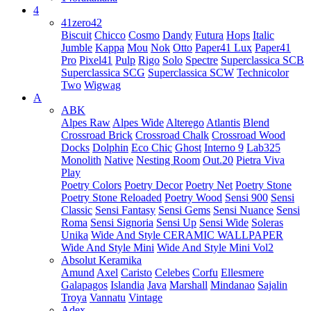
4
41zero42
Biscuit
Chicco
Cosmo
Dandy
Futura
Hops
Italic
Jumble
Kappa
Mou
Nok
Otto
Paper41 Lux
Paper41
Pro
Pixel41
Pulp
Rigo
Solo
Spectre
Superclassica SCB
Superclassica SCG
Superclassica SCW
Technicolor
Two
Wigwag
A
ABK
Alpes Raw
Alpes Wide
Alterego
Atlantis
Blend
Crossroad Brick
Crossroad Chalk
Crossroad Wood
Docks
Dolphin
Eco Chic
Ghost
Interno 9
Lab325
Monolith
Native
Nesting Room
Out.20
Pietra Viva
Play
Poetry Colors
Poetry Decor
Poetry Net
Poetry Stone
Poetry Stone Reloaded
Poetry Wood
Sensi 900
Sensi
Classic
Sensi Fantasy
Sensi Gems
Sensi Nuance
Sensi
Roma
Sensi Signoria
Sensi Up
Sensi Wide
Soleras
Unika
Wide And Style CERAMIC WALLPAPER
Wide And Style Mini
Wide And Style Mini Vol2
Absolut Keramika
Amund
Axel
Caristo
Celebes
Corfu
Ellesmere
Galapagos
Islandia
Java
Marshall
Mindanao
Sajalin
Troya
Vannatu
Vintage
Adex