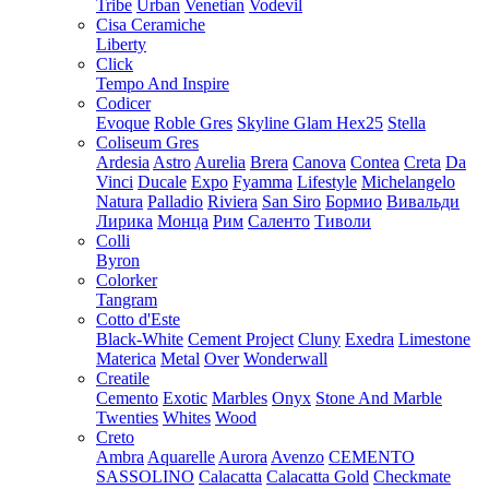
Tribe
Urban
Venetian
Vodevil
Cisa Ceramiche
Liberty
Click
Tempo And Inspire
Codicer
Evoque
Roble Gres
Skyline Glam Hex25
Stella
Coliseum Gres
Ardesia
Astro
Aurelia
Brera
Canova
Contea
Creta
Da
Vinci
Ducale
Expo
Fyamma
Lifestyle
Michelangelo
Natura
Palladio
Riviera
San Siro
Бормио
Вивальди
Лирика
Монца
Рим
Саленто
Тиволи
Colli
Byron
Colorker
Tangram
Cotto d'Este
Black-White
Cement Project
Cluny
Exedra
Limestone
Materica
Metal
Over
Wonderwall
Creatile
Cemento
Exotic
Marbles
Onyx
Stone And Marble
Twenties
Whites
Wood
Creto
Ambra
Aquarelle
Aurora
Avenzo
CEMENTO
SASSOLINO
Calacatta
Calacatta Gold
Checkmate