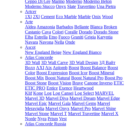
Ceppo Di Gre
Marmo
Moderno
Moderno Beton
Moderno Stucco
Onyx
Slate
Travertino
Una Pietra
Artcer
1Xl
2Xl
Cement
Eco Marble
Marble
Onix
Wood
Arte
Aldea
Amazonia
Barbados
Bellante
Blanca
Broken
Castanio
Cava
Colori
Coralle
Dorado
Dorado Stone
Elba
Estrella
Etno
Fuoco
Graniti
Grigia
Karyntia
Navara
Navona
Nella
Onde
Ascot
New England Beige
New England Bianco
Atlas Concorde
3D Wall
3D Wall Carve
3D Wall Design
3Д Вайт
Волл
AXI
Aix
Aplomb
Boost
Boost Balance
Boost
Color
Boost Expression
Boost Icor
Boost Mineral
Boost Mix
Boost Natural
Boost Natural Pro
Boost Pro
Boost Stone
Boost Vision
Brave
Canone Inverso
ETIC
ETIC PRO
Entice
Exence
Heartwood
Klif
Kone
Log
Log Cansei
Log Select
MARVEL
Marvel 3D
Marvel Diva
Marvel Dream
Marvel Edge
Marvel Epic
Marvel Gala
Marvel Gems
Marvel
Meraviglia
Marvel Onyx
Marvel Pro
Marvel Shine
Marvel Stone
Marvel T
Marvel Travertine
Marvel X
Norde
Nyra
Prism
Vest
Atlas Concorde Russia