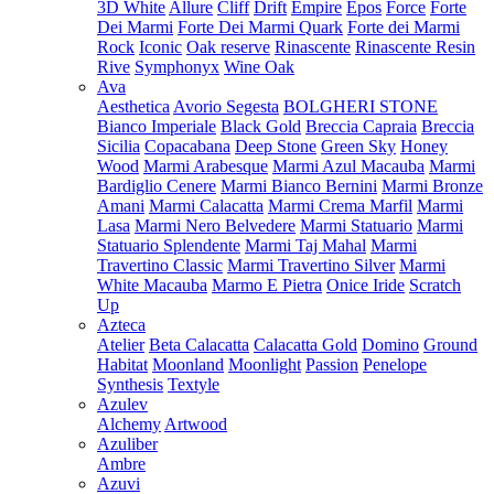
3D White
Allure
Cliff
Drift
Empire
Epos
Force
Forte
Dei Marmi
Forte Dei Marmi Quark
Forte dei Marmi
Rock
Iconic
Oak reserve
Rinascente
Rinascente Resin
Rive
Symphonyx
Wine Oak
Ava
Aesthetica
Avorio Segesta
BOLGHERI STONE
Bianco Imperiale
Black Gold
Breccia Capraia
Breccia
Sicilia
Copacabana
Deep Stone
Green Sky
Honey
Wood
Marmi Arabesque
Marmi Azul Macauba
Marmi
Bardiglio Cenere
Marmi Bianco Bernini
Marmi Bronze
Amani
Marmi Calacatta
Marmi Crema Marfil
Marmi
Lasa
Marmi Nero Belvedere
Marmi Statuario
Marmi
Statuario Splendente
Marmi Taj Mahal
Marmi
Travertino Classic
Marmi Travertino Silver
Marmi
White Macauba
Marmo E Pietra
Onice Iride
Scratch
Up
Azteca
Atelier
Beta Calacatta
Calacatta Gold
Domino
Ground
Habitat
Moonland
Moonlight
Passion
Penelope
Synthesis
Textyle
Azulev
Alchemy
Artwood
Azuliber
Ambre
Azuvi