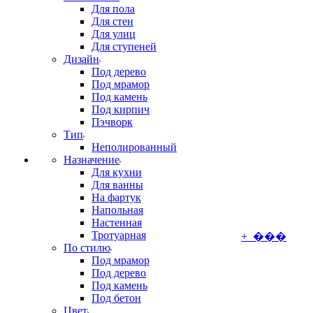
Для пола
Для стен
Для улиц
Для ступеней
Дизайн
Под дерево
Под мрамор
Под камень
Под кирпич
Пэчворк
Тип
Неполированный
Назначение
Для кухни
Для ванны
На фартук
Напольная
Настенная
Тротуарная
+ ���
По стилю
Под мрамор
Под дерево
Под камень
Под бетон
Цвет