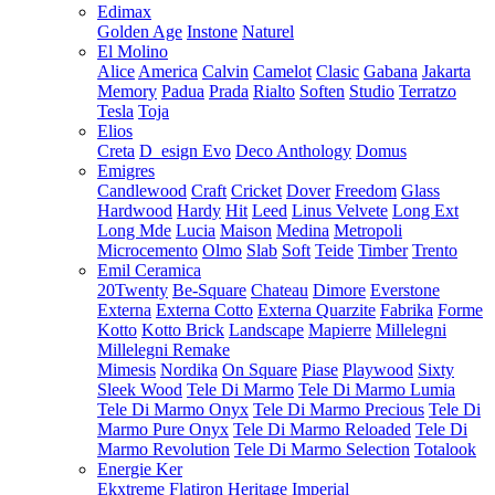
Edimax
Golden Age
Instone
Naturel
El Molino
Alice
America
Calvin
Camelot
Clasic
Gabana
Jakarta
Memory
Padua
Prada
Rialto
Soften
Studio
Terratzo
Tesla
Toja
Elios
Creta
D_esign Evo
Deco Anthology
Domus
Emigres
Candlewood
Craft
Cricket
Dover
Freedom
Glass
Hardwood
Hardy
Hit
Leed
Linus Velvete
Long Ext
Long Mde
Lucia
Maison
Medina
Metropoli
Microcemento
Olmo
Slab
Soft
Teide
Timber
Trento
Emil Ceramica
20Twenty
Be-Square
Chateau
Dimore
Everstone
Externa
Externa Cotto
Externa Quarzite
Fabrika
Forme
Kotto
Kotto Brick
Landscape
Mapierre
Millelegni
Millelegni Remake
Mimesis
Nordika
On Square
Piase
Playwood
Sixty
Sleek Wood
Tele Di Marmo
Tele Di Marmo Lumia
Tele Di Marmo Onyx
Tele Di Marmo Precious
Tele Di
Marmo Pure Onyx
Tele Di Marmo Reloaded
Tele Di
Marmo Revolution
Tele Di Marmo Selection
Totalook
Energie Ker
Ekxtreme
Flatiron
Heritage
Imperial