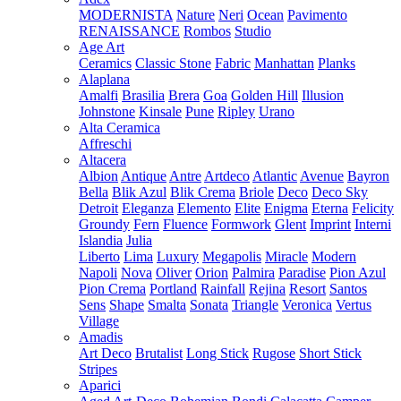
MODERNISTA
Nature
Neri
Ocean
Pavimento
RENAISSANCE
Rombos
Studio
Age Art
Ceramics
Classic Stone
Fabric
Manhattan
Planks
Alaplana
Amalfi
Brasilia
Brera
Goa
Golden Hill
Illusion
Johnstone
Kinsale
Pune
Ripley
Urano
Alta Ceramica
Affreschi
Altacera
Albion
Antique
Antre
Artdeco
Atlantic
Avenue
Bayron
Bella
Blik Azul
Blik Crema
Briole
Deco
Deco Sky
Detroit
Eleganza
Elemento
Elite
Enigma
Eterna
Felicity
Groundy
Fern
Fluence
Formwork
Glent
Imprint
Interni
Islandia
Julia
Liberto
Lima
Luxury
Megapolis
Miracle
Modern
Napoli
Nova
Oliver
Orion
Palmira
Paradise
Pion Azul
Pion Crema
Portland
Rainfall
Rejina
Resort
Santos
Sens
Shape
Smalta
Sonata
Triangle
Veronica
Vertus
Village
Amadis
Art Deco
Brutalist
Long Stick
Rugose
Short Stick
Stripes
Aparici