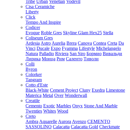
Tribe
Urban
Venetian
Vodevil
Cisa Ceramiche
Liberty
Click
Tempo And Inspire
Codicer
Evoque
Roble Gres
Skyline Glam Hex25
Stella
Coliseum Gres
Ardesia
Astro
Aurelia
Brera
Canova
Contea
Creta
Da
Vinci
Ducale
Expo
Fyamma
Lifestyle
Michelangelo
Natura
Palladio
Riviera
San Siro
Бормио
Вивальди
Лирика
Монца
Рим
Саленто
Тиволи
Colli
Byron
Colorker
Tangram
Cotto d'Este
Black-White
Cement Project
Cluny
Exedra
Limestone
Materica
Metal
Over
Wonderwall
Creatile
Cemento
Exotic
Marbles
Onyx
Stone And Marble
Twenties
Whites
Wood
Creto
Ambra
Aquarelle
Aurora
Avenzo
CEMENTO
SASSOLINO
Calacatta
Calacatta Gold
Checkmate