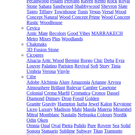
Pecanwood
Polaris
Provans
Raven
Rento
Rock
Royal
Stone
Sahara
Sandwood
Shabbywood
Shevron
Slate
Tagro
Tiffany
Townhouse
Tunis
Vegas
Versal
Wood
Concept Natural
Wood Concept Prime
Wood Concept
Rustic
Woodhouse
Cevica
Antic Mate
Becolors
Good Vibes
MARRAKECH
Metro
Mixes
Plus
Woodlands
Chakmaks
3D Fusion Stone
Cicogres
Alsacia
Artic Wood
Bernini
Borgo
Chic
Deba
Eyra
Louvre
Palatino
Parisien
Revival
Soft
Story
Tinia
Umbria
Verona
Vinyle
Cifre
Adobe
Alchimia
Alure
Amazonia
Arianne
Arvora
Atmosphere
Brillant
Bulevar
Cambre
Casetone
Colonial
Crema Marfil
Cromatica
Cronos
Dassel
Diamond
Dimsey
Drop
Fossil
Golden
Granite
Gravity
Hampton
Jazba
Jewel
Kalon
Keystone
Liceo
Luxury
Madison
Mahi
Manila
Materia
Mirambel
Mitral
Montblanc
Nautalis
Nebraska Colours
Nordik
Odin
Oken
Omnia
Opal
Oval
Pietra
Pulido
Pure
Rovere
Sea
Solid
Sonora
Statuario
Sublime
Subway
Titan
Tramonto