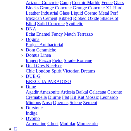
Arizona Concrete
Camp
Cosmic Marble
Fence
Glass
Blocks
Grunge Concrete
Grunge Concrete XL
Hard
Leather
Industrial Glass
Liquid Cosmo
Metal Perf
Mexican Cement
Ribbed
Ribbed Oxide
Shades of
Blind
Solid Concrete
Synthetic
DNA
Eclat
Enamel
Fancy
Match
Terrazzo
Dogma
Project Antibacterial
Dom Ceramiche
Domus Linea
Imperi
Piazza
Pietra
Strade Romane
Dual Gres NiceKer
Chic
London
Spirit
Victorian Dreams
DUE-G
BRECCIA PARADISO
Dune
Agadir
Amazonite
Ardesia
Baikal
Calacatta
Caronte
Cremabella
Diurne
Flat
Kit-Kat Mosaic
Leonardo
Mintons
Nusa
Quercus
Selene
Zement
Durstone
Indiga
Dvomo
Adrenaline
Ghost
Modular
Montecarlo
E