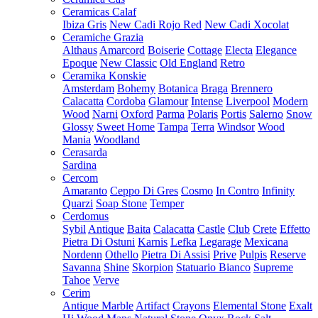
Ceramicas Calaf
Ibiza Gris
New Cadi Rojo Red
New Cadi Xocolat
Ceramiche Grazia
Althaus
Amarcord
Boiserie
Cottage
Electa
Elegance
Epoque
New Classic
Old England
Retro
Ceramika Konskie
Amsterdam
Bohemy
Botanica
Braga
Brennero
Calacatta
Cordoba
Glamour
Intense
Liverpool
Modern
Wood
Narni
Oxford
Parma
Polaris
Portis
Salerno
Snow
Glossy
Sweet Home
Tampa
Terra
Windsor
Wood
Mania
Woodland
Cerasarda
Sardina
Cercom
Amaranto
Ceppo Di Gres
Cosmo
In Contro
Infinity
Quarzi
Soap Stone
Temper
Cerdomus
Sybil
Antique
Baita
Calacatta
Castle
Club
Crete
Effetto
Pietra Di Ostuni
Karnis
Lefka
Legarage
Mexicana
Nordenn
Othello
Pietra Di Assisi
Prive
Pulpis
Reserve
Savanna
Shine
Skorpion
Statuario Bianco
Supreme
Tahoe
Verve
Cerim
Antique Marble
Artifact
Crayons
Elemental Stone
Exalt