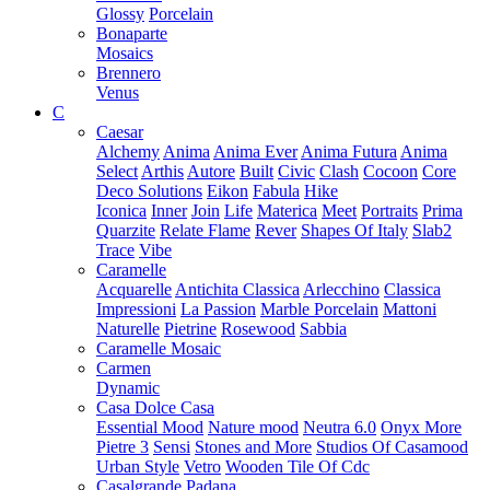
Glossy
Porcelain
Bonaparte
Mosaics
Brennero
Venus
C
Caesar
Alchemy
Anima
Anima Ever
Anima Futura
Anima
Select
Arthis
Autore
Built
Civic
Clash
Cocoon
Core
Deco Solutions
Eikon
Fabula
Hike
Iconica
Inner
Join
Life
Materica
Meet
Portraits
Prima
Quarzite
Relate Flame
Rever
Shapes Of Italy
Slab2
Trace
Vibe
Caramelle
Acquarelle
Antichita Classica
Arlecchino
Classica
Impressioni
La Passion
Marble Porcelain
Mattoni
Naturelle
Pietrine
Rosewood
Sabbia
Caramelle Mosaic
Carmen
Dynamic
Casa Dolce Casa
Essential Mood
Nature mood
Neutra 6.0
Onyx More
Pietre 3
Sensi
Stones and More
Studios Of Casamood
Urban Style
Vetro
Wooden Tile Of Cdc
Casalgrande Padana