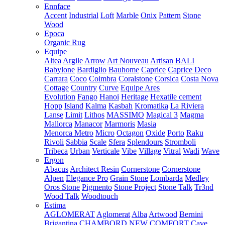
Ennface
Accent
Industrial
Loft
Marble
Onix
Pattern
Stone
Wood
Epoca
Organic Rug
Equipe
Altea
Argile
Arrow
Art Nouveau
Artisan
BALI
Babylone
Bardiglio
Bauhome
Caprice
Caprice Deco
Carrara
Coco
Coimbra
Coralstone
Corsica
Costa Nova
Cottage
Country
Curve
Equipe Ares
Evolution
Fango
Hanoi
Heritage
Hexatile cement
Hopp
Island
Kalma
Kasbah
Kromatika
La Riviera
Lanse
Limit
Lithos
MASSIMO
Magical 3
Magma
Mallorca
Manacor
Marmoris
Masia
Menorca
Metro
Micro
Octagon
Oxide
Porto
Raku
Rivoli
Sabbia
Scale
Sfera
Splendours
Stromboli
Tribeca
Urban
Verticale
Vibe
Village
Vitral
Wadi
Wave
Ergon
Abacus
Architect Resin
Cornerstone
Cornerstone
Alpen
Elegance Pro
Grain Stone
Lombarda
Medley
Oros Stone
Pigmento
Stone Project
Stone Talk
Tr3nd
Wood Talk
Woodtouch
Estima
AGLOMERAT
Aglomerat
Alba
Artwood
Bernini
Brigantina
CHAMBORD NEW
COMFORT
Cave