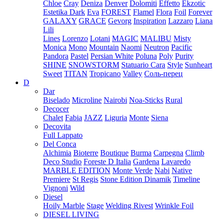
Chloe
Cray
Deniza
Denver
Dolomiti
Effetto
Ekzotic
Estetika Dark
Eva
FOREST
Flamel
Flora
Foil
Forever
GALAXY
GRACE
Gevorg
Inspiration
Lazzaro
Liana
Lili
Lines
Lorenzo
Lotani
MAGIC
MALIBU
Misty
Monica
Mono
Mountain
Naomi
Neutron
Pacific
Pandora
Pastel
Persian White
Poluna
Poly
Purity
SHINE
SNOWSTORM
Statuario Cara
Style
Sunheart
Sweet
TITAN
Tropicano
Valley
Соль-перец
D
Dar
Biselado
Microline
Nairobi
Noa-Sticks
Rural
Decocer
Chalet
Fabia
JAZZ
Liguria
Monte
Siena
Decovita
Full Lappato
Del Conca
Alchimia
Bioterre
Boutique
Burma
Carpegna
Climb
Deco Studio
Foreste D Italia
Gardena
Lavaredo
MARBLE EDITION
Monte Verde
Nabi
Native
Premiere
St Regis
Stone Edition Dinamik
Timeline
Vignoni
Wild
Diesel
Hoily Marble
Stage
Welding Rivest
Wrinkle Foil
DIESEL LIVING