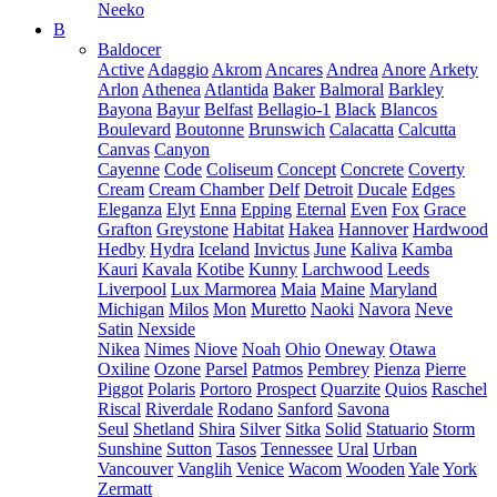
Neeko
B
Baldocer
Active
Adaggio
Akrom
Ancares
Andrea
Anore
Arkety
Arlon
Athenea
Atlantida
Baker
Balmoral
Barkley
Bayona
Bayur
Belfast
Bellagio-1
Black
Blancos
Boulevard
Boutonne
Brunswich
Calacatta
Calcutta
Canvas
Canyon
Cayenne
Code
Coliseum
Concept
Concrete
Coverty
Cream
Cream Chamber
Delf
Detroit
Ducale
Edges
Eleganza
Elyt
Enna
Epping
Eternal
Even
Fox
Grace
Grafton
Greystone
Habitat
Hakea
Hannover
Hardwood
Hedby
Hydra
Iceland
Invictus
June
Kaliva
Kamba
Kauri
Kavala
Kotibe
Kunny
Larchwood
Leeds
Liverpool
Lux Marmorea
Maia
Maine
Maryland
Michigan
Milos
Mon
Muretto
Naoki
Navora
Neve
Satin
Nexside
Nikea
Nimes
Niove
Noah
Ohio
Oneway
Otawa
Oxiline
Ozone
Parsel
Patmos
Pembrey
Pienza
Pierre
Piggot
Polaris
Portoro
Prospect
Quarzite
Quios
Raschel
Riscal
Riverdale
Rodano
Sanford
Savona
Seul
Shetland
Shira
Silver
Sitka
Solid
Statuario
Storm
Sunshine
Sutton
Tasos
Tennessee
Ural
Urban
Vancouver
Vanglih
Venice
Wacom
Wooden
Yale
York
Zermatt