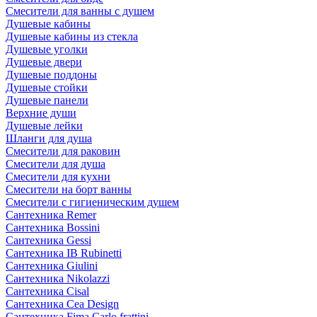
Смесители для ванны с душем
Душевые кабины
Душевые кабины из стекла
Душевые уголки
Душевые двери
Душевые поддоны
Душевые стойки
Душевые панели
Верхние души
Душевые лейки
Шланги для душа
Смесители для раковин
Смесители для душа
Смесители для кухни
Смесители на борт ванны
Смесители с гигиеническим душем
Сантехника Remer
Сантехника Bossini
Сантехника Gessi
Сантехника IB Rubinetti
Сантехника Giulini
Сантехника Nikolazzi
Сантехника Cisal
Сантехника Cea Design
Сантехника Fima Carlo frattini