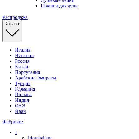
Душевые лейки
Шланги для душа
Распродажа
Страна
Италия
Испания
Россия
Китай
Португалия
Арабские Эмираты
Турция
Германия
Польша
Индия
ОАЭ
Иран
Фабрики:
1
14oraitaliana