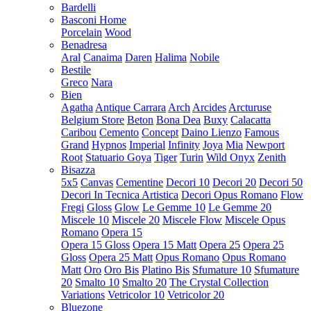
Bardelli
Basconi Home
Porcelain
Wood
Benadresa
Aral
Canaima
Daren
Halima
Nobile
Bestile
Greco
Nara
Bien
Agatha
Antique Carrara
Arch
Arcides
Arcturuse
Belgium Store
Beton
Bona Dea
Buxy
Calacatta
Caribou
Cemento
Concept
Daino Lienzo
Famous
Grand
Hypnos
Imperial
Infinity
Joya
Mia
Newport
Root
Statuario Goya
Tiger
Turin
Wild Onyx
Zenith
Bisazza
5x5
Canvas
Cementine
Decori 10
Decori 20
Decori 50
Decori In Tecnica Artistica
Decori Opus Romano
Flow
Fregi
Gloss
Glow
Le Gemme 10
Le Gemme 20
Miscele 10
Miscele 20
Miscele Flow
Miscele Opus
Romano
Opera 15
Opera 15 Gloss
Opera 15 Matt
Opera 25
Opera 25
Gloss
Opera 25 Matt
Opus Romano
Opus Romano
Matt
Oro
Oro Bis
Platino Bis
Sfumature 10
Sfumature
20
Smalto 10
Smalto 20
The Crystal Collection
Variations
Vetricolor 10
Vetricolor 20
Bluezone