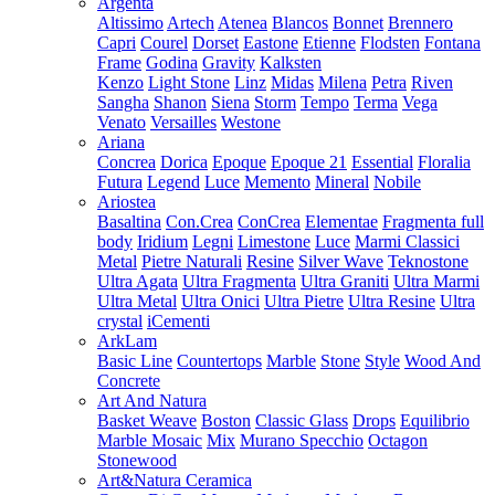
Argenta
Altissimo
Artech
Atenea
Blancos
Bonnet
Brennero
Capri
Courel
Dorset
Eastone
Etienne
Flodsten
Fontana
Frame
Godina
Gravity
Kalksten
Kenzo
Light Stone
Linz
Midas
Milena
Petra
Riven
Sangha
Shanon
Siena
Storm
Tempo
Terma
Vega
Venato
Versailles
Westone
Ariana
Concrea
Dorica
Epoque
Epoque 21
Essential
Floralia
Futura
Legend
Luce
Memento
Mineral
Nobile
Ariostea
Basaltina
Con.Crea
ConCrea
Elementae
Fragmenta full
body
Iridium
Legni
Limestone
Luce
Marmi Classici
Metal
Pietre Naturali
Resine
Silver Wave
Teknostone
Ultra Agata
Ultra Fragmenta
Ultra Graniti
Ultra Marmi
Ultra Metal
Ultra Onici
Ultra Pietre
Ultra Resine
Ultra
crystal
iCementi
ArkLam
Basic Line
Countertops
Marble
Stone
Style
Wood And
Concrete
Art And Natura
Basket Weave
Boston
Classic Glass
Drops
Equilibrio
Marble Mosaic
Mix
Murano Specchio
Octagon
Stonewood
Art&Natura Ceramica