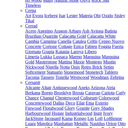
Hi Wood
Maps
Natural Stone
Onyx
Rock Salt
Timeless
Cerpa
Art
Evora
Iceberg
Isar
Lester
Materia
Obi
Oxido
Sisley
Tikal
Cerrad
Acero
Apenino
Aragon
Arbaro
Ash
Aviona
Batista
Brazilian Quarzite
Calacatta Gold
Calacatta White
Cambia
Campina
Canella
Catalea
Celtis
Ceppo Nuovo
Concrete
Cortone
Cottage
Epica
Fabien
Foggia
Fuerta
Giornata
Grapia
Katania
Laroya
Libero
Limeria
Lukka
Lussaca
Marmo
Marquina
Marquina
Gold
Masterstone
Mattina
Maxie
Montego
Mustiq
Nickwood
Nigella
Notta
Onix
Retro Brick
Setim
Softcement
Statuario
Stonemood
Stonetech
Tablero
Tacoma
Tassero
Tonella
Westwood
Woodmax
Zebrina
Cersanit
Alicante
Altair
Antiquewood
Apeks
Arizona
Atria
Berkana
Borgo
Brooklyn
Brosta
Caravan
Cariota
Carly
Chance
Chantal
Chesterwood
Coliseum
Colorwood
Concretewood
Dallas
Deco
Eilat
Etna
Exterio
Finwood
Floralwood
Glory
Granite
Grey Shades
Harbourwood
Hugge
Industrialwood
Ingir
Ivory
JackStone
Jacquard
Kama
Kongo
Lin
Loft
Lofthouse
Luara
Majolica
Manhattan
Metallic
Nautilus
Orion
Otto