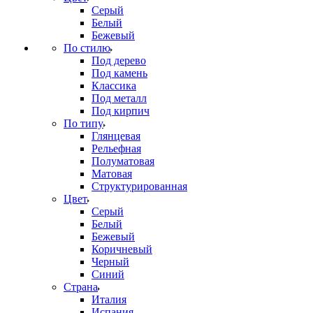
Серый
Белый
Бежевый
По стилю
Под дерево
Под камень
Классика
Под металл
Под кирпич
По типу
Глянцевая
Рельефная
Полуматовая
Матовая
Структурированная
Цвет
Серый
Белый
Бежевый
Коричневый
Черный
Синий
Страна
Италия
Испания