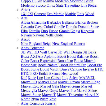
Ceppo Di Gre
Marmo
Moderno
Moderno Beton
Moderno Stucco
Onyx
Slate
Travertino
Una Pietra
Artcer
1Xl
2Xl
Cement
Eco Marble
Marble
Onix
Wood
Arte
Aldea
Amazonia
Barbados
Bellante
Blanca
Broken
Castanio
Cava
Colori
Coralle
Dorado
Dorado Stone
Elba
Estrella
Etno
Fuoco
Graniti
Grigia
Karyntia
Navara
Navona
Nella
Onde
Ascot
New England Beige
New England Bianco
Atlas Concorde
3D Wall
3D Wall Carve
3D Wall Design
3Д Вайт
Волл
AXI
Aix
Aplomb
Boost
Boost Balance
Boost
Color
Boost Expression
Boost Icor
Boost Mineral
Boost Mix
Boost Natural
Boost Natural Pro
Boost Pro
Boost Stone
Boost Vision
Brave
Canone Inverso
ETIC
ETIC PRO
Entice
Exence
Heartwood
Klif
Kone
Log
Log Cansei
Log Select
MARVEL
Marvel 3D
Marvel Diva
Marvel Dream
Marvel Edge
Marvel Epic
Marvel Gala
Marvel Gems
Marvel
Meraviglia
Marvel Onyx
Marvel Pro
Marvel Shine
Marvel Stone
Marvel T
Marvel Travertine
Marvel X
Norde
Nyra
Prism
Vest
Atlas Concorde Russia