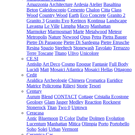
Amazzonia
Architecture
Ardesia
Atelier
Basaltina
Beton
Caleidoscopio
Cemento
Chalon
Citta
Class
Wood
Country Wood
Earth
Eco Concrete
Granito 2
Granito 3
Granito Evo
Kerinox
Kontinua
Landscape
Lavagna
Le Ville
Limpha
Macro
Manhattan
Marmoker
Marmosmart
Marte
Metalwood
Meteor
Metropolis
Nature
Newood
Opus
Petra
Pietra Bauge
Pietre Di Paragone
Pietre Di Sardegna
Pietre Etrusche
Resina
Spazio
Steeltech
Stonewash
Tavolato
Terrazzo
Terre Toscane
Titano
Ulivo
Unicolore
CE.SI
Antislip
Art Deco
Cosmo
Epoque
Fantasie
Full Body
Lucidi
Matt
Mosaici Atlantica
Mosaici Hellas
Ottagono
Cedit
Araldica
Archeologie
Chimera
Cromatica
Euridice
Matrice
Policroma
Rilievi
Storie
Tesori
Century
Aurum
Blend
CONTACT
Cottage
Cristalia
Ecostone
Geology
Glam
Jasper
Medley
Reaction
Rocknest
Stonerock
Titan
Two 0
Uptown
Ceracasa
Antic
Bluemoon
D Color
Dafne
Dolmen
Evolution
Lucentum
Manhattan
Mitica
Olimpia
Porto
Portobello
Soho
Solei
Urban
Vermont
Ceramica Cas