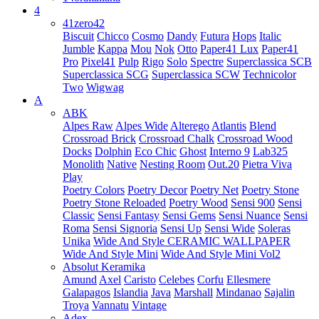
4
41zero42
Biscuit
Chicco
Cosmo
Dandy
Futura
Hops
Italic
Jumble
Kappa
Mou
Nok
Otto
Paper41 Lux
Paper41
Pro
Pixel41
Pulp
Rigo
Solo
Spectre
Superclassica SCB
Superclassica SCG
Superclassica SCW
Technicolor
Two
Wigwag
A
ABK
Alpes Raw
Alpes Wide
Alterego
Atlantis
Blend
Crossroad Brick
Crossroad Chalk
Crossroad Wood
Docks
Dolphin
Eco Chic
Ghost
Interno 9
Lab325
Monolith
Native
Nesting Room
Out.20
Pietra Viva
Play
Poetry Colors
Poetry Decor
Poetry Net
Poetry Stone
Poetry Stone Reloaded
Poetry Wood
Sensi 900
Sensi
Classic
Sensi Fantasy
Sensi Gems
Sensi Nuance
Sensi
Roma
Sensi Signoria
Sensi Up
Sensi Wide
Soleras
Unika
Wide And Style CERAMIC WALLPAPER
Wide And Style Mini
Wide And Style Mini Vol2
Absolut Keramika
Amund
Axel
Caristo
Celebes
Corfu
Ellesmere
Galapagos
Islandia
Java
Marshall
Mindanao
Sajalin
Troya
Vannatu
Vintage
Adex