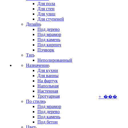
Для пола
Для стен
Для улиц
Для ступеней
Дизайн
Под дерево
Под мрамор
Под камень
Под кирпич
Пэчворк
Тип
Неполированный
Назначение
Для кухни
Для ванны
На фартук
Напольная
Настенная
Тротуарная
+ ���
По стилю
Под мрамор
Под дерево
Под камень
Под бетон
Цвет