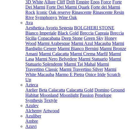
3D White
Allure
Cliff
Drift
Empire
Epos
Force
Forte
Dei Marmi
Forte Dei Marmi Quark
Forte dei Marmi
Rock
Iconic
Oak reserve
Rinascente
Rinascente Resin
Rive
Symphonyx
Wine Oak
Ava
Aesthetica
Avorio Segesta
BOLGHERI STONE
Bianco Imperiale
Black Gold
Breccia Capraia
Breccia
Sicilia
Copacabana
Deep Stone
Green Sky
Honey
Wood
Marmi Arabesque
Marmi Azul Macauba
Marmi
Bardiglio Cenere
Marmi Bianco Bernini
Marmi Bronze
Amani
Marmi Calacatta
Marmi Crema Marfil
Marmi
Lasa
Marmi Nero Belvedere
Marmi Statuario
Marmi
Statuario Splendente
Marmi Taj Mahal
Marmi
Travertino Classic
Marmi Travertino Silver
Marmi
White Macauba
Marmo E Pietra
Onice Iride
Scratch
Up
Azteca
Atelier
Beta Calacatta
Calacatta Gold
Domino
Ground
Habitat
Moonland
Moonlight
Passion
Penelope
Synthesis
Textyle
Azulev
Alchemy
Artwood
Azuliber
Ambre
Azuvi