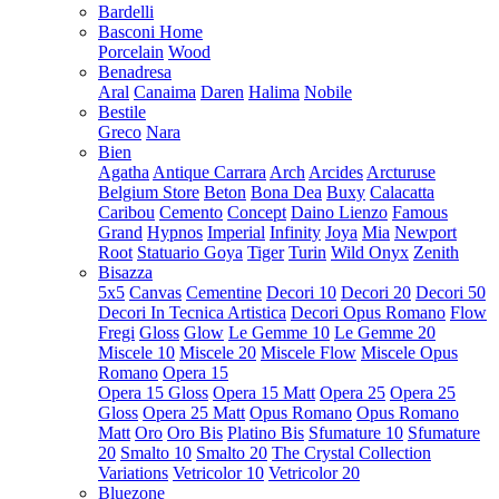
Bardelli
Basconi Home
Porcelain
Wood
Benadresa
Aral
Canaima
Daren
Halima
Nobile
Bestile
Greco
Nara
Bien
Agatha
Antique Carrara
Arch
Arcides
Arcturuse
Belgium Store
Beton
Bona Dea
Buxy
Calacatta
Caribou
Cemento
Concept
Daino Lienzo
Famous
Grand
Hypnos
Imperial
Infinity
Joya
Mia
Newport
Root
Statuario Goya
Tiger
Turin
Wild Onyx
Zenith
Bisazza
5x5
Canvas
Cementine
Decori 10
Decori 20
Decori 50
Decori In Tecnica Artistica
Decori Opus Romano
Flow
Fregi
Gloss
Glow
Le Gemme 10
Le Gemme 20
Miscele 10
Miscele 20
Miscele Flow
Miscele Opus
Romano
Opera 15
Opera 15 Gloss
Opera 15 Matt
Opera 25
Opera 25
Gloss
Opera 25 Matt
Opus Romano
Opus Romano
Matt
Oro
Oro Bis
Platino Bis
Sfumature 10
Sfumature
20
Smalto 10
Smalto 20
The Crystal Collection
Variations
Vetricolor 10
Vetricolor 20
Bluezone