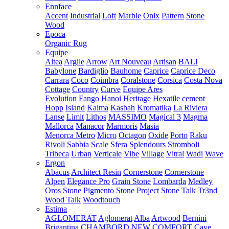
Ennface
Accent
Industrial
Loft
Marble
Onix
Pattern
Stone
Wood
Epoca
Organic Rug
Equipe
Altea
Argile
Arrow
Art Nouveau
Artisan
BALI
Babylone
Bardiglio
Bauhome
Caprice
Caprice Deco
Carrara
Coco
Coimbra
Coralstone
Corsica
Costa Nova
Cottage
Country
Curve
Equipe Ares
Evolution
Fango
Hanoi
Heritage
Hexatile cement
Hopp
Island
Kalma
Kasbah
Kromatika
La Riviera
Lanse
Limit
Lithos
MASSIMO
Magical 3
Magma
Mallorca
Manacor
Marmoris
Masia
Menorca
Metro
Micro
Octagon
Oxide
Porto
Raku
Rivoli
Sabbia
Scale
Sfera
Splendours
Stromboli
Tribeca
Urban
Verticale
Vibe
Village
Vitral
Wadi
Wave
Ergon
Abacus
Architect Resin
Cornerstone
Cornerstone
Alpen
Elegance Pro
Grain Stone
Lombarda
Medley
Oros Stone
Pigmento
Stone Project
Stone Talk
Tr3nd
Wood Talk
Woodtouch
Estima
AGLOMERAT
Aglomerat
Alba
Artwood
Bernini
Brigantina
CHAMBORD NEW
COMFORT
Cave