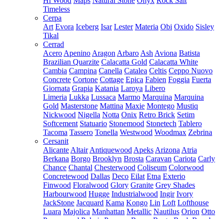
Hi Wood
Maps
Natural Stone
Onyx
Rock Salt
Timeless
Cerpa
Art
Evora
Iceberg
Isar
Lester
Materia
Obi
Oxido
Sisley
Tikal
Cerrad
Acero
Apenino
Aragon
Arbaro
Ash
Aviona
Batista
Brazilian Quarzite
Calacatta Gold
Calacatta White
Cambia
Campina
Canella
Catalea
Celtis
Ceppo Nuovo
Concrete
Cortone
Cottage
Epica
Fabien
Foggia
Fuerta
Giornata
Grapia
Katania
Laroya
Libero
Limeria
Lukka
Lussaca
Marmo
Marquina
Marquina
Gold
Masterstone
Mattina
Maxie
Montego
Mustiq
Nickwood
Nigella
Notta
Onix
Retro Brick
Setim
Softcement
Statuario
Stonemood
Stonetech
Tablero
Tacoma
Tassero
Tonella
Westwood
Woodmax
Zebrina
Cersanit
Alicante
Altair
Antiquewood
Apeks
Arizona
Atria
Berkana
Borgo
Brooklyn
Brosta
Caravan
Cariota
Carly
Chance
Chantal
Chesterwood
Coliseum
Colorwood
Concretewood
Dallas
Deco
Eilat
Etna
Exterio
Finwood
Floralwood
Glory
Granite
Grey Shades
Harbourwood
Hugge
Industrialwood
Ingir
Ivory
JackStone
Jacquard
Kama
Kongo
Lin
Loft
Lofthouse
Luara
Majolica
Manhattan
Metallic
Nautilus
Orion
Otto