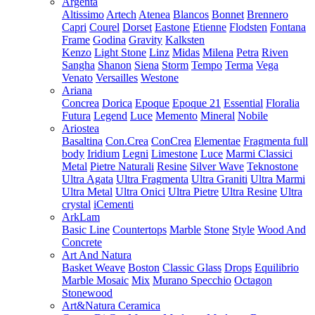
Argenta
Altissimo
Artech
Atenea
Blancos
Bonnet
Brennero
Capri
Courel
Dorset
Eastone
Etienne
Flodsten
Fontana
Frame
Godina
Gravity
Kalksten
Kenzo
Light Stone
Linz
Midas
Milena
Petra
Riven
Sangha
Shanon
Siena
Storm
Tempo
Terma
Vega
Venato
Versailles
Westone
Ariana
Concrea
Dorica
Epoque
Epoque 21
Essential
Floralia
Futura
Legend
Luce
Memento
Mineral
Nobile
Ariostea
Basaltina
Con.Crea
ConCrea
Elementae
Fragmenta full
body
Iridium
Legni
Limestone
Luce
Marmi Classici
Metal
Pietre Naturali
Resine
Silver Wave
Teknostone
Ultra Agata
Ultra Fragmenta
Ultra Graniti
Ultra Marmi
Ultra Metal
Ultra Onici
Ultra Pietre
Ultra Resine
Ultra
crystal
iCementi
ArkLam
Basic Line
Countertops
Marble
Stone
Style
Wood And
Concrete
Art And Natura
Basket Weave
Boston
Classic Glass
Drops
Equilibrio
Marble Mosaic
Mix
Murano Specchio
Octagon
Stonewood
Art&Natura Ceramica