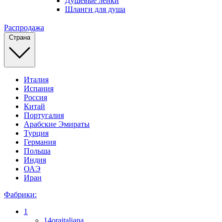
Душевые лейки
Шланги для душа
Распродажа
Страна
Италия
Испания
Россия
Китай
Португалия
Арабские Эмираты
Турция
Германия
Польша
Индия
ОАЭ
Иран
Фабрики:
1
14oraitaliana