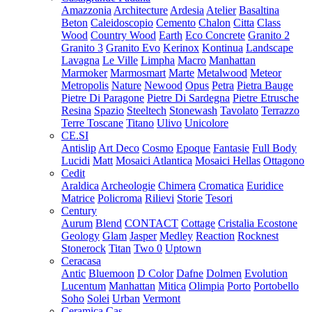
Amazzonia
Architecture
Ardesia
Atelier
Basaltina
Beton
Caleidoscopio
Cemento
Chalon
Citta
Class
Wood
Country Wood
Earth
Eco Concrete
Granito 2
Granito 3
Granito Evo
Kerinox
Kontinua
Landscape
Lavagna
Le Ville
Limpha
Macro
Manhattan
Marmoker
Marmosmart
Marte
Metalwood
Meteor
Metropolis
Nature
Newood
Opus
Petra
Pietra Bauge
Pietre Di Paragone
Pietre Di Sardegna
Pietre Etrusche
Resina
Spazio
Steeltech
Stonewash
Tavolato
Terrazzo
Terre Toscane
Titano
Ulivo
Unicolore
CE.SI
Antislip
Art Deco
Cosmo
Epoque
Fantasie
Full Body
Lucidi
Matt
Mosaici Atlantica
Mosaici Hellas
Ottagono
Cedit
Araldica
Archeologie
Chimera
Cromatica
Euridice
Matrice
Policroma
Rilievi
Storie
Tesori
Century
Aurum
Blend
CONTACT
Cottage
Cristalia
Ecostone
Geology
Glam
Jasper
Medley
Reaction
Rocknest
Stonerock
Titan
Two 0
Uptown
Ceracasa
Antic
Bluemoon
D Color
Dafne
Dolmen
Evolution
Lucentum
Manhattan
Mitica
Olimpia
Porto
Portobello
Soho
Solei
Urban
Vermont
Ceramica Cas