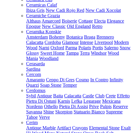
Ceramicas Calaf
Ibiza Gris
New Cadi Rojo Red
New Cadi Xocolat
Ceramiche Grazia
Althaus
Amarcord
Boiserie
Cottage
Electa
Elegance
Epoque
New Classic
Old England
Retro
Ceramika Konskie
Amsterdam
Bohemy
Botanica
Braga
Brennero
Calacatta
Cordoba
Glamour
Intense
Liverpool
Modern
Wood
Narni
Oxford
Parma
Polaris
Portis
Salerno
Snow
Glossy
Sweet Home
Tampa
Terra
Windsor
Wood
Mania
Woodland
Cerasarda
Sardina
Cercom
Amaranto
Ceppo Di Gres
Cosmo
In Contro
Infinity
Quarzi
Soap Stone
Temper
Cerdomus
Sybil
Antique
Baita
Calacatta
Castle
Club
Crete
Effetto
Pietra Di Ostuni
Karnis
Lefka
Legarage
Mexicana
Nordenn
Othello
Pietra Di Assisi
Prive
Pulpis
Reserve
Savanna
Shine
Skorpion
Statuario Bianco
Supreme
Tahoe
Verve
Cerim
Antique Marble
Artifact
Crayons
Elemental Stone
Exalt