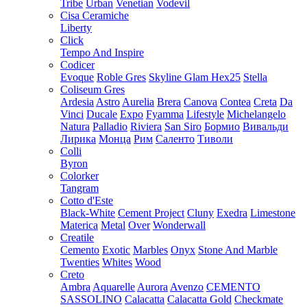
Tribe
Urban
Venetian
Vodevil
Cisa Ceramiche
Liberty
Click
Tempo And Inspire
Codicer
Evoque
Roble Gres
Skyline Glam Hex25
Stella
Coliseum Gres
Ardesia
Astro
Aurelia
Brera
Canova
Contea
Creta
Da
Vinci
Ducale
Expo
Fyamma
Lifestyle
Michelangelo
Natura
Palladio
Riviera
San Siro
Бормио
Вивальди
Лирика
Монца
Рим
Саленто
Тиволи
Colli
Byron
Colorker
Tangram
Cotto d'Este
Black-White
Cement Project
Cluny
Exedra
Limestone
Materica
Metal
Over
Wonderwall
Creatile
Cemento
Exotic
Marbles
Onyx
Stone And Marble
Twenties
Whites
Wood
Creto
Ambra
Aquarelle
Aurora
Avenzo
CEMENTO
SASSOLINO
Calacatta
Calacatta Gold
Checkmate