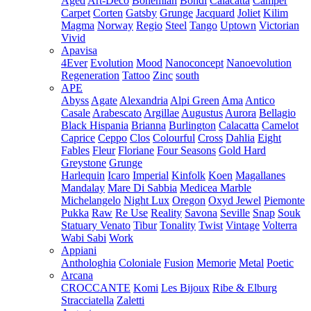
Aged
Art-Deco
Bohemian
Bondi
Calacatta
Camper
Carpet
Corten
Gatsby
Grunge
Jacquard
Joliet
Kilim
Magma
Norway
Regio
Steel
Tango
Uptown
Victorian
Vivid
Apavisa
4Ever
Evolution
Mood
Nanoconcept
Nanoevolution
Regeneration
Tattoo
Zinc
south
APE
Abyss
Agate
Alexandria
Alpi Green
Ama
Antico
Casale
Arabescato
Argillae
Augustus
Aurora
Bellagio
Black Hispania
Brianna
Burlington
Calacatta
Camelot
Caprice
Ceppo
Clos
Colourful
Cross
Dahlia
Eight
Fables
Fleur
Floriane
Four Seasons
Gold Hard
Greystone
Grunge
Harlequin
Icaro
Imperial
Kinfolk
Koen
Magallanes
Mandalay
Mare Di Sabbia
Medicea Marble
Michelangelo
Night Lux
Oregon
Oxyd Jewel
Piemonte
Pukka
Raw
Re Use
Reality
Savona
Seville
Snap
Souk
Statuary Venato
Tibur
Tonality
Twist
Vintage
Volterra
Wabi Sabi
Work
Appiani
Anthologhia
Coloniale
Fusion
Memorie
Metal
Poetic
Arcana
CROCCANTE
Komi
Les Bijoux
Ribe & Elburg
Stracciatella
Zaletti