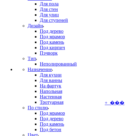
Для пола
Для стен
Для улиц
Для ступеней
Дизайн
Под дерево
Под мрамор
Под камень
Под кирпич
Пэчворк
Тип
Неполированный
Назначение
Для кухни
Для ванны
На фартук
Напольная
Настенная
Тротуарная
+ ���
По стилю
Под мрамор
Под дерево
Под камень
Под бетон
Цвет