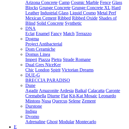
Arizona Concrete
Camp
Cosmic Marble
Fence
Glass
Blocks
Grunge Concrete
Grunge Concrete XL
Hard
Leather
Industrial Glass
Liquid Cosmo
Metal Perf
Mexican Cement
Ribbed
Ribbed Oxide
Shades of
Blind
Solid Concrete
Synthetic
DNA
Eclat
Enamel
Fancy
Match
Terrazzo
Dogma
Project Antibacterial
Dom Ceramiche
Domus Linea
Imperi
Piazza
Pietra
Strade Romane
Dual Gres NiceKer
Chic
London
Spirit
Victorian Dreams
DUE-G
BRECCIA PARADISO
Dune
Agadir
Amazonite
Ardesia
Baikal
Calacatta
Caronte
Cremabella
Diurne
Flat
Kit-Kat Mosaic
Leonardo
Mintons
Nusa
Quercus
Selene
Zement
Durstone
Indiga
Dvomo
Adrenaline
Ghost
Modular
Montecarlo
E