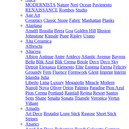
MODERNISTA
Nature
Neri
Ocean
Pavimento
RENAISSANCE
Rombos
Studio
Age Art
Ceramics
Classic Stone
Fabric
Manhattan
Planks
Alaplana
Amalfi
Brasilia
Brera
Goa
Golden Hill
Illusion
Johnstone
Kinsale
Pune
Ripley
Urano
Alta Ceramica
Affreschi
Altacera
Albion
Antique
Antre
Artdeco
Atlantic
Avenue
Bayron
Bella
Blik Azul
Blik Crema
Briole
Deco
Deco Sky
Detroit
Eleganza
Elemento
Elite
Enigma
Eterna
Felicity
Groundy
Fern
Fluence
Formwork
Glent
Imprint
Interni
Islandia
Julia
Liberto
Lima
Luxury
Megapolis
Miracle
Modern
Napoli
Nova
Oliver
Orion
Palmira
Paradise
Pion Azul
Pion Crema
Portland
Rainfall
Rejina
Resort
Santos
Sens
Shape
Smalta
Sonata
Triangle
Veronica
Vertus
Village
Amadis
Art Deco
Brutalist
Long Stick
Rugose
Short Stick
Stripes
Aparici