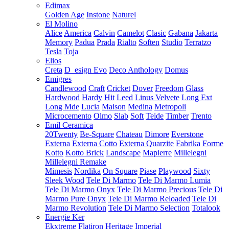
Edimax
Golden Age
Instone
Naturel
El Molino
Alice
America
Calvin
Camelot
Clasic
Gabana
Jakarta
Memory
Padua
Prada
Rialto
Soften
Studio
Terratzo
Tesla
Toja
Elios
Creta
D_esign Evo
Deco Anthology
Domus
Emigres
Candlewood
Craft
Cricket
Dover
Freedom
Glass
Hardwood
Hardy
Hit
Leed
Linus Velvete
Long Ext
Long Mde
Lucia
Maison
Medina
Metropoli
Microcemento
Olmo
Slab
Soft
Teide
Timber
Trento
Emil Ceramica
20Twenty
Be-Square
Chateau
Dimore
Everstone
Externa
Externa Cotto
Externa Quarzite
Fabrika
Forme
Kotto
Kotto Brick
Landscape
Mapierre
Millelegni
Millelegni Remake
Mimesis
Nordika
On Square
Piase
Playwood
Sixty
Sleek Wood
Tele Di Marmo
Tele Di Marmo Lumia
Tele Di Marmo Onyx
Tele Di Marmo Precious
Tele Di
Marmo Pure Onyx
Tele Di Marmo Reloaded
Tele Di
Marmo Revolution
Tele Di Marmo Selection
Totalook
Energie Ker
Ekxtreme
Flatiron
Heritage
Imperial