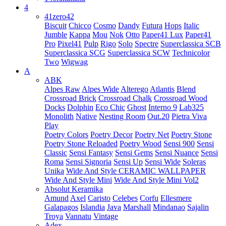
4
41zero42
Biscuit
Chicco
Cosmo
Dandy
Futura
Hops
Italic
Jumble
Kappa
Mou
Nok
Otto
Paper41 Lux
Paper41
Pro
Pixel41
Pulp
Rigo
Solo
Spectre
Superclassica SCB
Superclassica SCG
Superclassica SCW
Technicolor
Two
Wigwag
A
ABK
Alpes Raw
Alpes Wide
Alterego
Atlantis
Blend
Crossroad Brick
Crossroad Chalk
Crossroad Wood
Docks
Dolphin
Eco Chic
Ghost
Interno 9
Lab325
Monolith
Native
Nesting Room
Out.20
Pietra Viva
Play
Poetry Colors
Poetry Decor
Poetry Net
Poetry Stone
Poetry Stone Reloaded
Poetry Wood
Sensi 900
Sensi
Classic
Sensi Fantasy
Sensi Gems
Sensi Nuance
Sensi
Roma
Sensi Signoria
Sensi Up
Sensi Wide
Soleras
Unika
Wide And Style CERAMIC WALLPAPER
Wide And Style Mini
Wide And Style Mini Vol2
Absolut Keramika
Amund
Axel
Caristo
Celebes
Corfu
Ellesmere
Galapagos
Islandia
Java
Marshall
Mindanao
Sajalin
Troya
Vannatu
Vintage
Adex