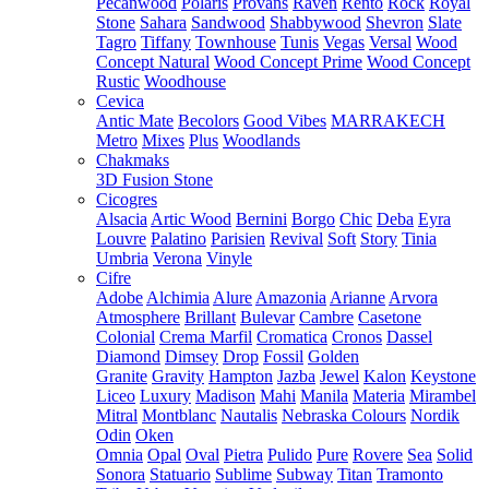
Pecanwood
Polaris
Provans
Raven
Rento
Rock
Royal
Stone
Sahara
Sandwood
Shabbywood
Shevron
Slate
Tagro
Tiffany
Townhouse
Tunis
Vegas
Versal
Wood
Concept Natural
Wood Concept Prime
Wood Concept
Rustic
Woodhouse
Cevica
Antic Mate
Becolors
Good Vibes
MARRAKECH
Metro
Mixes
Plus
Woodlands
Chakmaks
3D Fusion Stone
Cicogres
Alsacia
Artic Wood
Bernini
Borgo
Chic
Deba
Eyra
Louvre
Palatino
Parisien
Revival
Soft
Story
Tinia
Umbria
Verona
Vinyle
Cifre
Adobe
Alchimia
Alure
Amazonia
Arianne
Arvora
Atmosphere
Brillant
Bulevar
Cambre
Casetone
Colonial
Crema Marfil
Cromatica
Cronos
Dassel
Diamond
Dimsey
Drop
Fossil
Golden
Granite
Gravity
Hampton
Jazba
Jewel
Kalon
Keystone
Liceo
Luxury
Madison
Mahi
Manila
Materia
Mirambel
Mitral
Montblanc
Nautalis
Nebraska Colours
Nordik
Odin
Oken
Omnia
Opal
Oval
Pietra
Pulido
Pure
Rovere
Sea
Solid
Sonora
Statuario
Sublime
Subway
Titan
Tramonto