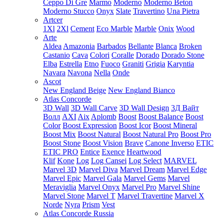
Ceppo Di Gre
Marmo
Moderno
Moderno Beton
Moderno Stucco
Onyx
Slate
Travertino
Una Pietra
Artcer
1Xl
2Xl
Cement
Eco Marble
Marble
Onix
Wood
Arte
Aldea
Amazonia
Barbados
Bellante
Blanca
Broken
Castanio
Cava
Colori
Coralle
Dorado
Dorado Stone
Elba
Estrella
Etno
Fuoco
Graniti
Grigia
Karyntia
Navara
Navona
Nella
Onde
Ascot
New England Beige
New England Bianco
Atlas Concorde
3D Wall
3D Wall Carve
3D Wall Design
3Д Вайт
Волл
AXI
Aix
Aplomb
Boost
Boost Balance
Boost
Color
Boost Expression
Boost Icor
Boost Mineral
Boost Mix
Boost Natural
Boost Natural Pro
Boost Pro
Boost Stone
Boost Vision
Brave
Canone Inverso
ETIC
ETIC PRO
Entice
Exence
Heartwood
Klif
Kone
Log
Log Cansei
Log Select
MARVEL
Marvel 3D
Marvel Diva
Marvel Dream
Marvel Edge
Marvel Epic
Marvel Gala
Marvel Gems
Marvel
Meraviglia
Marvel Onyx
Marvel Pro
Marvel Shine
Marvel Stone
Marvel T
Marvel Travertine
Marvel X
Norde
Nyra
Prism
Vest
Atlas Concorde Russia