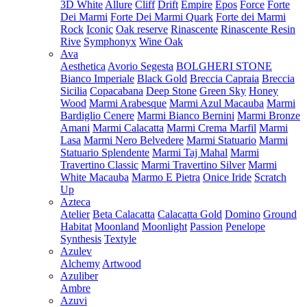
3D White
Allure
Cliff
Drift
Empire
Epos
Force
Forte
Dei Marmi
Forte Dei Marmi Quark
Forte dei Marmi
Rock
Iconic
Oak reserve
Rinascente
Rinascente Resin
Rive
Symphonyx
Wine Oak
Ava
Aesthetica
Avorio Segesta
BOLGHERI STONE
Bianco Imperiale
Black Gold
Breccia Capraia
Breccia
Sicilia
Copacabana
Deep Stone
Green Sky
Honey
Wood
Marmi Arabesque
Marmi Azul Macauba
Marmi
Bardiglio Cenere
Marmi Bianco Bernini
Marmi Bronze
Amani
Marmi Calacatta
Marmi Crema Marfil
Marmi
Lasa
Marmi Nero Belvedere
Marmi Statuario
Marmi
Statuario Splendente
Marmi Taj Mahal
Marmi
Travertino Classic
Marmi Travertino Silver
Marmi
White Macauba
Marmo E Pietra
Onice Iride
Scratch
Up
Azteca
Atelier
Beta Calacatta
Calacatta Gold
Domino
Ground
Habitat
Moonland
Moonlight
Passion
Penelope
Synthesis
Textyle
Azulev
Alchemy
Artwood
Azuliber
Ambre
Azuvi