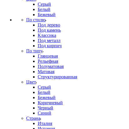
Серый
Белый
Бежевый
По стилю
Под дерево
Под камень
Классика
Под металл
Под кирпич
По типу
Глянцевая
Рельефная
Полуматовая
Матовая
Структурированная
Цвет
Серый
Белый
Бежевый
Коричневый
Черный
Синий
Страна
Италия
Испания