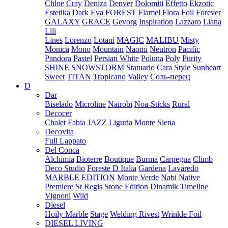
Chloe
Cray
Deniza
Denver
Dolomiti
Effetto
Ekzotic
Estetika Dark
Eva
FOREST
Flamel
Flora
Foil
Forever
GALAXY
GRACE
Gevorg
Inspiration
Lazzaro
Liana
Lili
Lines
Lorenzo
Lotani
MAGIC
MALIBU
Misty
Monica
Mono
Mountain
Naomi
Neutron
Pacific
Pandora
Pastel
Persian White
Poluna
Poly
Purity
SHINE
SNOWSTORM
Statuario Cara
Style
Sunheart
Sweet
TITAN
Tropicano
Valley
Соль-перец
D
Dar
Biselado
Microline
Nairobi
Noa-Sticks
Rural
Decocer
Chalet
Fabia
JAZZ
Liguria
Monte
Siena
Decovita
Full Lappato
Del Conca
Alchimia
Bioterre
Boutique
Burma
Carpegna
Climb
Deco Studio
Foreste D Italia
Gardena
Lavaredo
MARBLE EDITION
Monte Verde
Nabi
Native
Premiere
St Regis
Stone Edition Dinamik
Timeline
Vignoni
Wild
Diesel
Hoily Marble
Stage
Welding Rivest
Wrinkle Foil
DIESEL LIVING