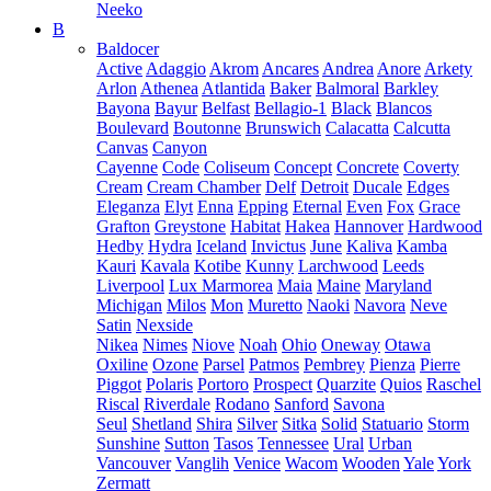
Neeko
B
Baldocer
Active
Adaggio
Akrom
Ancares
Andrea
Anore
Arkety
Arlon
Athenea
Atlantida
Baker
Balmoral
Barkley
Bayona
Bayur
Belfast
Bellagio-1
Black
Blancos
Boulevard
Boutonne
Brunswich
Calacatta
Calcutta
Canvas
Canyon
Cayenne
Code
Coliseum
Concept
Concrete
Coverty
Cream
Cream Chamber
Delf
Detroit
Ducale
Edges
Eleganza
Elyt
Enna
Epping
Eternal
Even
Fox
Grace
Grafton
Greystone
Habitat
Hakea
Hannover
Hardwood
Hedby
Hydra
Iceland
Invictus
June
Kaliva
Kamba
Kauri
Kavala
Kotibe
Kunny
Larchwood
Leeds
Liverpool
Lux Marmorea
Maia
Maine
Maryland
Michigan
Milos
Mon
Muretto
Naoki
Navora
Neve
Satin
Nexside
Nikea
Nimes
Niove
Noah
Ohio
Oneway
Otawa
Oxiline
Ozone
Parsel
Patmos
Pembrey
Pienza
Pierre
Piggot
Polaris
Portoro
Prospect
Quarzite
Quios
Raschel
Riscal
Riverdale
Rodano
Sanford
Savona
Seul
Shetland
Shira
Silver
Sitka
Solid
Statuario
Storm
Sunshine
Sutton
Tasos
Tennessee
Ural
Urban
Vancouver
Vanglih
Venice
Wacom
Wooden
Yale
York
Zermatt