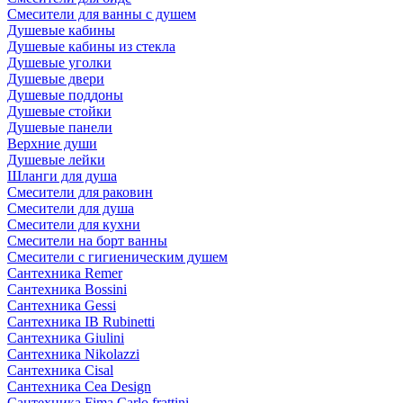
Смесители для ванны с душем
Душевые кабины
Душевые кабины из стекла
Душевые уголки
Душевые двери
Душевые поддоны
Душевые стойки
Душевые панели
Верхние души
Душевые лейки
Шланги для душа
Смесители для раковин
Смесители для душа
Смесители для кухни
Смесители на борт ванны
Смесители с гигиеническим душем
Сантехника Remer
Сантехника Bossini
Сантехника Gessi
Сантехника IB Rubinetti
Сантехника Giulini
Сантехника Nikolazzi
Сантехника Cisal
Сантехника Cea Design
Сантехника Fima Carlo frattini