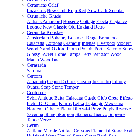
Ceramicas Calaf
Ibiza Gris
New Cadi Rojo Red
New Cadi Xocolat
Ceramiche Grazia
Althaus
Amarcord
Boiserie
Cottage
Electa
Elegance
Epoque
New Classic
Old England
Retro
Ceramika Konskie
Amsterdam
Bohemy
Botanica
Braga
Brennero
Calacatta
Cordoba
Glamour
Intense
Liverpool
Modern
Wood
Narni
Oxford
Parma
Polaris
Portis
Salerno
Snow
Glossy
Sweet Home
Tampa
Terra
Windsor
Wood
Mania
Woodland
Cerasarda
Sardina
Cercom
Amaranto
Ceppo Di Gres
Cosmo
In Contro
Infinity
Quarzi
Soap Stone
Temper
Cerdomus
Sybil
Antique
Baita
Calacatta
Castle
Club
Crete
Effetto
Pietra Di Ostuni
Karnis
Lefka
Legarage
Mexicana
Nordenn
Othello
Pietra Di Assisi
Prive
Pulpis
Reserve
Savanna
Shine
Skorpion
Statuario Bianco
Supreme
Tahoe
Verve
Cerim
Antique Marble
Artifact
Crayons
Elemental Stone
Exalt