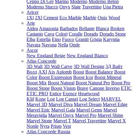
Ceppo Di Gre
Marmo
Moderno
Moderno Beton
Moderno Stucco
Onyx
Slate
Travertino
Una Pietra
Artcer
1Xl
2Xl
Cement
Eco Marble
Marble
Onix
Wood
Arte
Aldea
Amazonia
Barbados
Bellante
Blanca
Broken
Castanio
Cava
Colori
Coralle
Dorado
Dorado Stone
Elba
Estrella
Etno
Fuoco
Graniti
Grigia
Karyntia
Navara
Navona
Nella
Onde
Ascot
New England Beige
New England Bianco
Atlas Concorde
3D Wall
3D Wall Carve
3D Wall Design
3Д Вайт
Волл
AXI
Aix
Aplomb
Boost
Boost Balance
Boost
Color
Boost Expression
Boost Icor
Boost Mineral
Boost Mix
Boost Natural
Boost Natural Pro
Boost Pro
Boost Stone
Boost Vision
Brave
Canone Inverso
ETIC
ETIC PRO
Entice
Exence
Heartwood
Klif
Kone
Log
Log Cansei
Log Select
MARVEL
Marvel 3D
Marvel Diva
Marvel Dream
Marvel Edge
Marvel Epic
Marvel Gala
Marvel Gems
Marvel
Meraviglia
Marvel Onyx
Marvel Pro
Marvel Shine
Marvel Stone
Marvel T
Marvel Travertine
Marvel X
Norde
Nyra
Prism
Vest
Atlas Concorde Russia