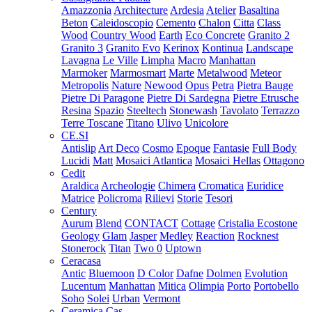
Amazzonia
Architecture
Ardesia
Atelier
Basaltina
Beton
Caleidoscopio
Cemento
Chalon
Citta
Class
Wood
Country Wood
Earth
Eco Concrete
Granito 2
Granito 3
Granito Evo
Kerinox
Kontinua
Landscape
Lavagna
Le Ville
Limpha
Macro
Manhattan
Marmoker
Marmosmart
Marte
Metalwood
Meteor
Metropolis
Nature
Newood
Opus
Petra
Pietra Bauge
Pietre Di Paragone
Pietre Di Sardegna
Pietre Etrusche
Resina
Spazio
Steeltech
Stonewash
Tavolato
Terrazzo
Terre Toscane
Titano
Ulivo
Unicolore
CE.SI
Antislip
Art Deco
Cosmo
Epoque
Fantasie
Full Body
Lucidi
Matt
Mosaici Atlantica
Mosaici Hellas
Ottagono
Cedit
Araldica
Archeologie
Chimera
Cromatica
Euridice
Matrice
Policroma
Rilievi
Storie
Tesori
Century
Aurum
Blend
CONTACT
Cottage
Cristalia
Ecostone
Geology
Glam
Jasper
Medley
Reaction
Rocknest
Stonerock
Titan
Two 0
Uptown
Ceracasa
Antic
Bluemoon
D Color
Dafne
Dolmen
Evolution
Lucentum
Manhattan
Mitica
Olimpia
Porto
Portobello
Soho
Solei
Urban
Vermont
Ceramica Cas