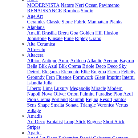
MODERNISTA
Nature
Neri
Ocean
Pavimento
RENAISSANCE
Rombos
Studio
Age Art
Ceramics
Classic Stone
Fabric
Manhattan
Planks
Alaplana
Amalfi
Brasilia
Brera
Goa
Golden Hill
Illusion
Johnstone
Kinsale
Pune
Ripley
Urano
Alta Ceramica
Affreschi
Altacera
Albion
Antique
Antre
Artdeco
Atlantic
Avenue
Bayron
Bella
Blik Azul
Blik Crema
Briole
Deco
Deco Sky
Detroit
Eleganza
Elemento
Elite
Enigma
Eterna
Felicity
Groundy
Fern
Fluence
Formwork
Glent
Imprint
Interni
Islandia
Julia
Liberto
Lima
Luxury
Megapolis
Miracle
Modern
Napoli
Nova
Oliver
Orion
Palmira
Paradise
Pion Azul
Pion Crema
Portland
Rainfall
Rejina
Resort
Santos
Sens
Shape
Smalta
Sonata
Triangle
Veronica
Vertus
Village
Amadis
Art Deco
Brutalist
Long Stick
Rugose
Short Stick
Stripes
Aparici