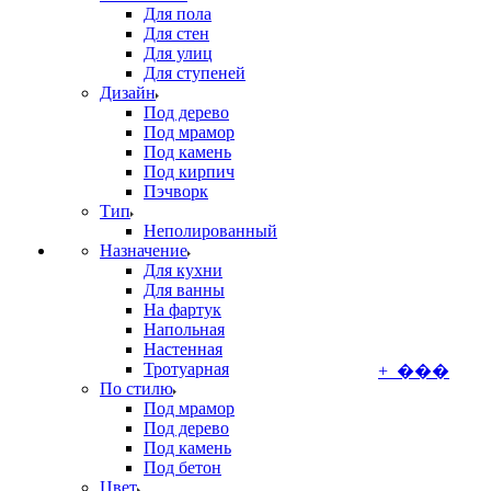
Для пола
Для стен
Для улиц
Для ступеней
Дизайн
Под дерево
Под мрамор
Под камень
Под кирпич
Пэчворк
Тип
Неполированный
Назначение
Для кухни
Для ванны
На фартук
Напольная
Настенная
Тротуарная
+ ���
По стилю
Под мрамор
Под дерево
Под камень
Под бетон
Цвет