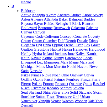
Neeko
B
Baldocer
Active
Adaggio
Akrom
Ancares
Andrea
Anore
Arkety
Arlon
Athenea
Atlantida
Baker
Balmoral
Barkley
Bayona
Bayur
Belfast
Bellagio-1
Black
Blancos
Boulevard
Boutonne
Brunswich
Calacatta
Calcutta
Canvas
Canyon
Cayenne
Code
Coliseum
Concept
Concrete
Coverty
Cream
Cream Chamber
Delf
Detroit
Ducale
Edges
Eleganza
Elyt
Enna
Epping
Eternal
Even
Fox
Grace
Grafton
Greystone
Habitat
Hakea
Hannover
Hardwood
Hedby
Hydra
Iceland
Invictus
June
Kaliva
Kamba
Kauri
Kavala
Kotibe
Kunny
Larchwood
Leeds
Liverpool
Lux Marmorea
Maia
Maine
Maryland
Michigan
Milos
Mon
Muretto
Naoki
Navora
Neve
Satin
Nexside
Nikea
Nimes
Niove
Noah
Ohio
Oneway
Otawa
Oxiline
Ozone
Parsel
Patmos
Pembrey
Pienza
Pierre
Piggot
Polaris
Portoro
Prospect
Quarzite
Quios
Raschel
Riscal
Riverdale
Rodano
Sanford
Savona
Seul
Shetland
Shira
Silver
Sitka
Solid
Statuario
Storm
Sunshine
Sutton
Tasos
Tennessee
Ural
Urban
Vancouver
Vanglih
Venice
Wacom
Wooden
Yale
York
Zermatt