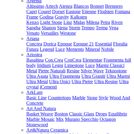
Argenta
Altissimo
Artech
Atenea
Blancos
Bonnet
Brennero
Capri
Courel
Dorset
Eastone
Etienne
Flodsten
Fontana
Frame
Godina
Gravity
Kalksten
Kenzo
Light Stone
Linz
Midas
Milena
Petra
Riven
Sangha
Shanon
Siena
Storm
Tempo
Terma
Vega
Venato
Versailles
Westone
Ariana
Concrea
Dorica
Epoque
Epoque 21
Essential
Floralia
Futura
Legend
Luce
Memento
Mineral
Nobile
Ariostea
Basaltina
Con.Crea
ConCrea
Elementae
Fragmenta full
body
Iridium
Legni
Limestone
Luce
Marmi Classici
Metal
Pietre Naturali
Resine
Silver Wave
Teknostone
Ultra Agata
Ultra Fragmenta
Ultra Graniti
Ultra Marmi
Ultra Metal
Ultra Onici
Ultra Pietre
Ultra Resine
Ultra
crystal
iCementi
ArkLam
Basic Line
Countertops
Marble
Stone
Style
Wood And
Concrete
Art And Natura
Basket Weave
Boston
Classic Glass
Drops
Equilibrio
Marble Mosaic
Mix
Murano Specchio
Octagon
Stonewood
Art&Natura Ceramica