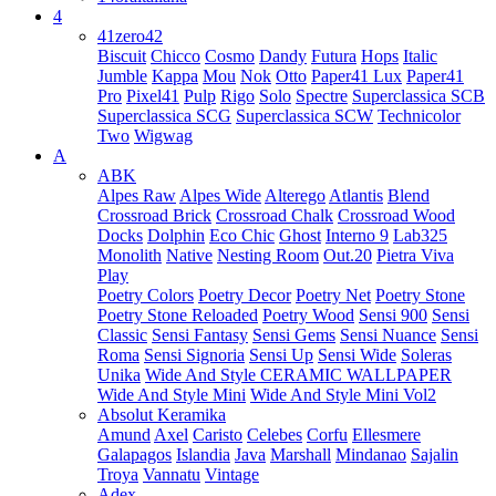
4
41zero42
Biscuit
Chicco
Cosmo
Dandy
Futura
Hops
Italic
Jumble
Kappa
Mou
Nok
Otto
Paper41 Lux
Paper41
Pro
Pixel41
Pulp
Rigo
Solo
Spectre
Superclassica SCB
Superclassica SCG
Superclassica SCW
Technicolor
Two
Wigwag
A
ABK
Alpes Raw
Alpes Wide
Alterego
Atlantis
Blend
Crossroad Brick
Crossroad Chalk
Crossroad Wood
Docks
Dolphin
Eco Chic
Ghost
Interno 9
Lab325
Monolith
Native
Nesting Room
Out.20
Pietra Viva
Play
Poetry Colors
Poetry Decor
Poetry Net
Poetry Stone
Poetry Stone Reloaded
Poetry Wood
Sensi 900
Sensi
Classic
Sensi Fantasy
Sensi Gems
Sensi Nuance
Sensi
Roma
Sensi Signoria
Sensi Up
Sensi Wide
Soleras
Unika
Wide And Style CERAMIC WALLPAPER
Wide And Style Mini
Wide And Style Mini Vol2
Absolut Keramika
Amund
Axel
Caristo
Celebes
Corfu
Ellesmere
Galapagos
Islandia
Java
Marshall
Mindanao
Sajalin
Troya
Vannatu
Vintage
Adex