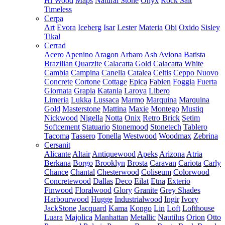
Hi Wood
Maps
Natural Stone
Onyx
Rock Salt
Timeless
Cerpa
Art
Evora
Iceberg
Isar
Lester
Materia
Obi
Oxido
Sisley
Tikal
Cerrad
Acero
Apenino
Aragon
Arbaro
Ash
Aviona
Batista
Brazilian Quarzite
Calacatta Gold
Calacatta White
Cambia
Campina
Canella
Catalea
Celtis
Ceppo Nuovo
Concrete
Cortone
Cottage
Epica
Fabien
Foggia
Fuerta
Giornata
Grapia
Katania
Laroya
Libero
Limeria
Lukka
Lussaca
Marmo
Marquina
Marquina
Gold
Masterstone
Mattina
Maxie
Montego
Mustiq
Nickwood
Nigella
Notta
Onix
Retro Brick
Setim
Softcement
Statuario
Stonemood
Stonetech
Tablero
Tacoma
Tassero
Tonella
Westwood
Woodmax
Zebrina
Cersanit
Alicante
Altair
Antiquewood
Apeks
Arizona
Atria
Berkana
Borgo
Brooklyn
Brosta
Caravan
Cariota
Carly
Chance
Chantal
Chesterwood
Coliseum
Colorwood
Concretewood
Dallas
Deco
Eilat
Etna
Exterio
Finwood
Floralwood
Glory
Granite
Grey Shades
Harbourwood
Hugge
Industrialwood
Ingir
Ivory
JackStone
Jacquard
Kama
Kongo
Lin
Loft
Lofthouse
Luara
Majolica
Manhattan
Metallic
Nautilus
Orion
Otto