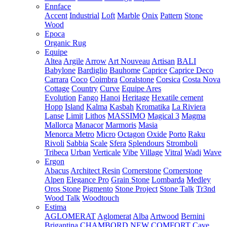
Ennface
Accent
Industrial
Loft
Marble
Onix
Pattern
Stone
Wood
Epoca
Organic Rug
Equipe
Altea
Argile
Arrow
Art Nouveau
Artisan
BALI
Babylone
Bardiglio
Bauhome
Caprice
Caprice Deco
Carrara
Coco
Coimbra
Coralstone
Corsica
Costa Nova
Cottage
Country
Curve
Equipe Ares
Evolution
Fango
Hanoi
Heritage
Hexatile cement
Hopp
Island
Kalma
Kasbah
Kromatika
La Riviera
Lanse
Limit
Lithos
MASSIMO
Magical 3
Magma
Mallorca
Manacor
Marmoris
Masia
Menorca
Metro
Micro
Octagon
Oxide
Porto
Raku
Rivoli
Sabbia
Scale
Sfera
Splendours
Stromboli
Tribeca
Urban
Verticale
Vibe
Village
Vitral
Wadi
Wave
Ergon
Abacus
Architect Resin
Cornerstone
Cornerstone
Alpen
Elegance Pro
Grain Stone
Lombarda
Medley
Oros Stone
Pigmento
Stone Project
Stone Talk
Tr3nd
Wood Talk
Woodtouch
Estima
AGLOMERAT
Aglomerat
Alba
Artwood
Bernini
Brigantina
CHAMBORD NEW
COMFORT
Cave