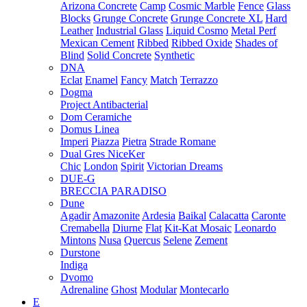
Arizona Concrete
Camp
Cosmic Marble
Fence
Glass
Blocks
Grunge Concrete
Grunge Concrete XL
Hard
Leather
Industrial Glass
Liquid Cosmo
Metal Perf
Mexican Cement
Ribbed
Ribbed Oxide
Shades of
Blind
Solid Concrete
Synthetic
DNA
Eclat
Enamel
Fancy
Match
Terrazzo
Dogma
Project Antibacterial
Dom Ceramiche
Domus Linea
Imperi
Piazza
Pietra
Strade Romane
Dual Gres NiceKer
Chic
London
Spirit
Victorian Dreams
DUE-G
BRECCIA PARADISO
Dune
Agadir
Amazonite
Ardesia
Baikal
Calacatta
Caronte
Cremabella
Diurne
Flat
Kit-Kat Mosaic
Leonardo
Mintons
Nusa
Quercus
Selene
Zement
Durstone
Indiga
Dvomo
Adrenaline
Ghost
Modular
Montecarlo
E