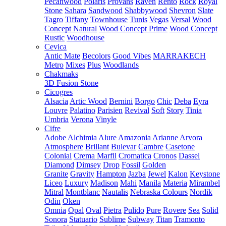
Pecanwood
Polaris
Provans
Raven
Rento
Rock
Royal
Stone
Sahara
Sandwood
Shabbywood
Shevron
Slate
Tagro
Tiffany
Townhouse
Tunis
Vegas
Versal
Wood
Concept Natural
Wood Concept Prime
Wood Concept
Rustic
Woodhouse
Cevica
Antic Mate
Becolors
Good Vibes
MARRAKECH
Metro
Mixes
Plus
Woodlands
Chakmaks
3D Fusion Stone
Cicogres
Alsacia
Artic Wood
Bernini
Borgo
Chic
Deba
Eyra
Louvre
Palatino
Parisien
Revival
Soft
Story
Tinia
Umbria
Verona
Vinyle
Cifre
Adobe
Alchimia
Alure
Amazonia
Arianne
Arvora
Atmosphere
Brillant
Bulevar
Cambre
Casetone
Colonial
Crema Marfil
Cromatica
Cronos
Dassel
Diamond
Dimsey
Drop
Fossil
Golden
Granite
Gravity
Hampton
Jazba
Jewel
Kalon
Keystone
Liceo
Luxury
Madison
Mahi
Manila
Materia
Mirambel
Mitral
Montblanc
Nautalis
Nebraska Colours
Nordik
Odin
Oken
Omnia
Opal
Oval
Pietra
Pulido
Pure
Rovere
Sea
Solid
Sonora
Statuario
Sublime
Subway
Titan
Tramonto