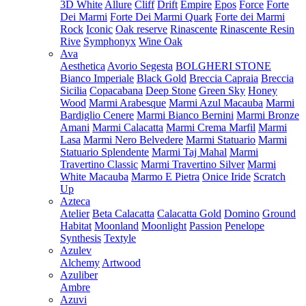
3D White
Allure
Cliff
Drift
Empire
Epos
Force
Forte
Dei Marmi
Forte Dei Marmi Quark
Forte dei Marmi
Rock
Iconic
Oak reserve
Rinascente
Rinascente Resin
Rive
Symphonyx
Wine Oak
Ava
Aesthetica
Avorio Segesta
BOLGHERI STONE
Bianco Imperiale
Black Gold
Breccia Capraia
Breccia
Sicilia
Copacabana
Deep Stone
Green Sky
Honey
Wood
Marmi Arabesque
Marmi Azul Macauba
Marmi
Bardiglio Cenere
Marmi Bianco Bernini
Marmi Bronze
Amani
Marmi Calacatta
Marmi Crema Marfil
Marmi
Lasa
Marmi Nero Belvedere
Marmi Statuario
Marmi
Statuario Splendente
Marmi Taj Mahal
Marmi
Travertino Classic
Marmi Travertino Silver
Marmi
White Macauba
Marmo E Pietra
Onice Iride
Scratch
Up
Azteca
Atelier
Beta Calacatta
Calacatta Gold
Domino
Ground
Habitat
Moonland
Moonlight
Passion
Penelope
Synthesis
Textyle
Azulev
Alchemy
Artwood
Azuliber
Ambre
Azuvi