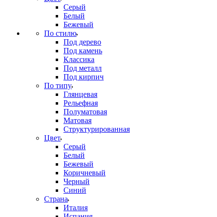
Серый
Белый
Бежевый
По стилю
Под дерево
Под камень
Классика
Под металл
Под кирпич
По типу
Глянцевая
Рельефная
Полуматовая
Матовая
Структурированная
Цвет
Серый
Белый
Бежевый
Коричневый
Черный
Синий
Страна
Италия
Испания