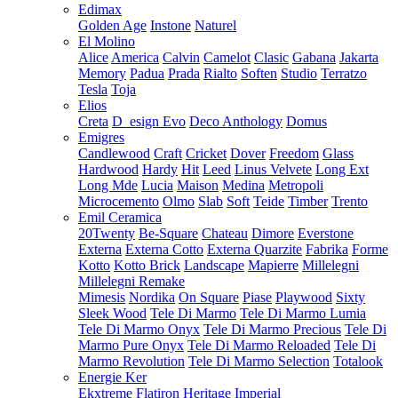
Edimax
Golden Age
Instone
Naturel
El Molino
Alice
America
Calvin
Camelot
Clasic
Gabana
Jakarta
Memory
Padua
Prada
Rialto
Soften
Studio
Terratzo
Tesla
Toja
Elios
Creta
D_esign Evo
Deco Anthology
Domus
Emigres
Candlewood
Craft
Cricket
Dover
Freedom
Glass
Hardwood
Hardy
Hit
Leed
Linus Velvete
Long Ext
Long Mde
Lucia
Maison
Medina
Metropoli
Microcemento
Olmo
Slab
Soft
Teide
Timber
Trento
Emil Ceramica
20Twenty
Be-Square
Chateau
Dimore
Everstone
Externa
Externa Cotto
Externa Quarzite
Fabrika
Forme
Kotto
Kotto Brick
Landscape
Mapierre
Millelegni
Millelegni Remake
Mimesis
Nordika
On Square
Piase
Playwood
Sixty
Sleek Wood
Tele Di Marmo
Tele Di Marmo Lumia
Tele Di Marmo Onyx
Tele Di Marmo Precious
Tele Di
Marmo Pure Onyx
Tele Di Marmo Reloaded
Tele Di
Marmo Revolution
Tele Di Marmo Selection
Totalook
Energie Ker
Ekxtreme
Flatiron
Heritage
Imperial