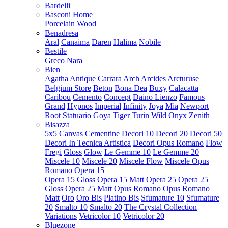
Bardelli
Basconi Home
Porcelain
Wood
Benadresa
Aral
Canaima
Daren
Halima
Nobile
Bestile
Greco
Nara
Bien
Agatha
Antique Carrara
Arch
Arcides
Arcturuse
Belgium Store
Beton
Bona Dea
Buxy
Calacatta
Caribou
Cemento
Concept
Daino Lienzo
Famous
Grand
Hypnos
Imperial
Infinity
Joya
Mia
Newport
Root
Statuario Goya
Tiger
Turin
Wild Onyx
Zenith
Bisazza
5x5
Canvas
Cementine
Decori 10
Decori 20
Decori 50
Decori In Tecnica Artistica
Decori Opus Romano
Flow
Fregi
Gloss
Glow
Le Gemme 10
Le Gemme 20
Miscele 10
Miscele 20
Miscele Flow
Miscele Opus
Romano
Opera 15
Opera 15 Gloss
Opera 15 Matt
Opera 25
Opera 25
Gloss
Opera 25 Matt
Opus Romano
Opus Romano
Matt
Oro
Oro Bis
Platino Bis
Sfumature 10
Sfumature
20
Smalto 10
Smalto 20
The Crystal Collection
Variations
Vetricolor 10
Vetricolor 20
Bluezone