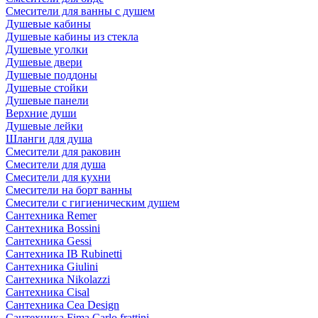
Смесители для ванны с душем
Душевые кабины
Душевые кабины из стекла
Душевые уголки
Душевые двери
Душевые поддоны
Душевые стойки
Душевые панели
Верхние души
Душевые лейки
Шланги для душа
Смесители для раковин
Смесители для душа
Смесители для кухни
Смесители на борт ванны
Смесители с гигиеническим душем
Сантехника Remer
Сантехника Bossini
Сантехника Gessi
Сантехника IB Rubinetti
Сантехника Giulini
Сантехника Nikolazzi
Сантехника Cisal
Сантехника Cea Design
Сантехника Fima Carlo frattini