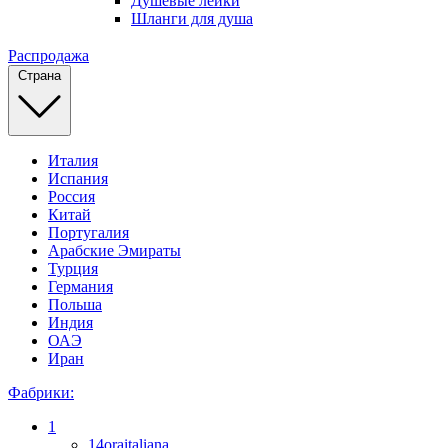
Душевые лейки
Шланги для душа
Распродажа
Страна
Италия
Испания
Россия
Китай
Португалия
Арабские Эмираты
Турция
Германия
Польша
Индия
ОАЭ
Иран
Фабрики:
1
14oraitaliana