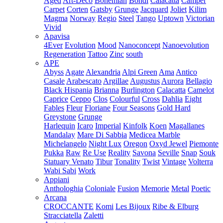
Aged
Art-Deco
Bohemian
Bondi
Calacatta
Camper
Carpet
Corten
Gatsby
Grunge
Jacquard
Joliet
Kilim
Magma
Norway
Regio
Steel
Tango
Uptown
Victorian
Vivid
Apavisa
4Ever
Evolution
Mood
Nanoconcept
Nanoevolution
Regeneration
Tattoo
Zinc
south
APE
Abyss
Agate
Alexandria
Alpi Green
Ama
Antico
Casale
Arabescato
Argillae
Augustus
Aurora
Bellagio
Black Hispania
Brianna
Burlington
Calacatta
Camelot
Caprice
Ceppo
Clos
Colourful
Cross
Dahlia
Eight
Fables
Fleur
Floriane
Four Seasons
Gold Hard
Greystone
Grunge
Harlequin
Icaro
Imperial
Kinfolk
Koen
Magallanes
Mandalay
Mare Di Sabbia
Medicea Marble
Michelangelo
Night Lux
Oregon
Oxyd Jewel
Piemonte
Pukka
Raw
Re Use
Reality
Savona
Seville
Snap
Souk
Statuary Venato
Tibur
Tonality
Twist
Vintage
Volterra
Wabi Sabi
Work
Appiani
Anthologhia
Coloniale
Fusion
Memorie
Metal
Poetic
Arcana
CROCCANTE
Komi
Les Bijoux
Ribe & Elburg
Stracciatella
Zaletti