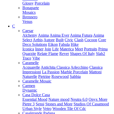
Glossy
Porcelain
Bonaparte
Mosaics
Brennero
Venus
C
Caesar
Alchemy
Anima
Anima Ever
Anima Futura
Anima
Select
Arthis
Autore
Built
Civic
Clash
Cocoon
Core
Deco Solutions
Eikon
Fabula
Hike
Iconica
Inner
Join
Life
Materica
Meet
Portraits
Prima
Quarzite
Relate Flame
Rever
Shapes Of Italy
Slab2
Trace
Vibe
Caramelle
Acquarelle
Antichita Classica
Arlecchino
Classica
Impressioni
La Passion
Marble Porcelain
Mattoni
Naturelle
Pietrine
Rosewood
Sabbia
Caramelle Mosaic
Carmen
Dynamic
Casa Dolce Casa
Essential Mood
Nature mood
Neutra 6.0
Onyx More
Pietre 3
Sensi
Stones and More
Studios Of Casamood
Urban Style
Vetro
Wooden Tile Of Cdc
Casalgrande Padana