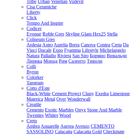
Tribe
Urban
Venetian
Vodevil
Cisa Ceramiche
Liberty
Click
Tempo And Inspire
Codicer
Evoque
Roble Gres
Skyline Glam Hex25
Stella
Coliseum Gres
Ardesia
Astro
Aurelia
Brera
Canova
Contea
Creta
Da
Vinci
Ducale
Expo
Fyamma
Lifestyle
Michelangelo
Natura
Palladio
Riviera
San Siro
Бормио
Вивальди
Лирика
Монца
Рим
Саленто
Тиволи
Colli
Byron
Colorker
Tangram
Cotto d'Este
Black-White
Cement Project
Cluny
Exedra
Limestone
Materica
Metal
Over
Wonderwall
Creatile
Cemento
Exotic
Marbles
Onyx
Stone And Marble
Twenties
Whites
Wood
Creto
Ambra
Aquarelle
Aurora
Avenzo
CEMENTO
SASSOLINO
Calacatta
Calacatta Gold
Checkmate