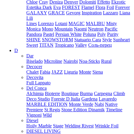
Chloe
Cray
Deniza
Denver
Dolomiti
Effetto
Ekzotic
Estetika Dark
Eva
FOREST
Flamel
Flora
Foil
Forever
GALAXY
GRACE
Gevorg
Inspiration
Lazzaro
Liana
Lili
Lines
Lorenzo
Lotani
MAGIC
MALIBU
Misty
Monica
Mono
Mountain
Naomi
Neutron
Pacific
Pandora
Pastel
Persian White
Poluna
Poly
Purity
SHINE
SNOWSTORM
Statuario Cara
Style
Sunheart
Sweet
TITAN
Tropicano
Valley
Соль-перец
D
Dar
Biselado
Microline
Nairobi
Noa-Sticks
Rural
Decocer
Chalet
Fabia
JAZZ
Liguria
Monte
Siena
Decovita
Full Lappato
Del Conca
Alchimia
Bioterre
Boutique
Burma
Carpegna
Climb
Deco Studio
Foreste D Italia
Gardena
Lavaredo
MARBLE EDITION
Monte Verde
Nabi
Native
Premiere
St Regis
Stone Edition Dinamik
Timeline
Vignoni
Wild
Diesel
Hoily Marble
Stage
Welding Rivest
Wrinkle Foil
DIESEL LIVING