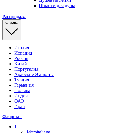
Душевые лейки
Шланги для душа
Распродажа
Страна
Италия
Испания
Россия
Китай
Португалия
Арабские Эмираты
Турция
Германия
Польша
Индия
ОАЭ
Иран
Фабрики:
1
14oraitaliana