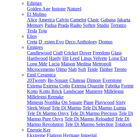
Edimax
Golden Age
Instone
Naturel
El Molino
Alice
America
Calvin
Camelot
Clasic
Gabana
Jakarta
Memory
Padua
Prada
Rialto
Soften
Studio
Terratzo
Tesla
Toja
Elios
Creta
D_esign Evo
Deco Anthology
Domus
Emigres
Candlewood
Craft
Cricket
Dover
Freedom
Glass
Hardwood
Hardy
Hit
Leed
Linus Velvete
Long Ext
Long Mde
Lucia
Maison
Medina
Metropoli
Microcemento
Olmo
Slab
Soft
Teide
Timber
Trento
Emil Ceramica
20Twenty
Be-Square
Chateau
Dimore
Everstone
Externa
Externa Cotto
Externa Quarzite
Fabrika
Forme
Kotto
Kotto Brick
Landscape
Mapierre
Millelegni
Millelegni Remake
Mimesis
Nordika
On Square
Piase
Playwood
Sixty
Sleek Wood
Tele Di Marmo
Tele Di Marmo Lumia
Tele Di Marmo Onyx
Tele Di Marmo Precious
Tele Di
Marmo Pure Onyx
Tele Di Marmo Reloaded
Tele Di
Marmo Revolution
Tele Di Marmo Selection
Totalook
Energie Ker
Ekxtreme
Flatiron
Heritage
Imperial