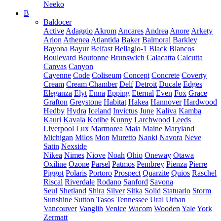
Neeko
B
Baldocer
Active
Adaggio
Akrom
Ancares
Andrea
Anore
Arkety
Arlon
Athenea
Atlantida
Baker
Balmoral
Barkley
Bayona
Bayur
Belfast
Bellagio-1
Black
Blancos
Boulevard
Boutonne
Brunswich
Calacatta
Calcutta
Canvas
Canyon
Cayenne
Code
Coliseum
Concept
Concrete
Coverty
Cream
Cream Chamber
Delf
Detroit
Ducale
Edges
Eleganza
Elyt
Enna
Epping
Eternal
Even
Fox
Grace
Grafton
Greystone
Habitat
Hakea
Hannover
Hardwood
Hedby
Hydra
Iceland
Invictus
June
Kaliva
Kamba
Kauri
Kavala
Kotibe
Kunny
Larchwood
Leeds
Liverpool
Lux Marmorea
Maia
Maine
Maryland
Michigan
Milos
Mon
Muretto
Naoki
Navora
Neve
Satin
Nexside
Nikea
Nimes
Niove
Noah
Ohio
Oneway
Otawa
Oxiline
Ozone
Parsel
Patmos
Pembrey
Pienza
Pierre
Piggot
Polaris
Portoro
Prospect
Quarzite
Quios
Raschel
Riscal
Riverdale
Rodano
Sanford
Savona
Seul
Shetland
Shira
Silver
Sitka
Solid
Statuario
Storm
Sunshine
Sutton
Tasos
Tennessee
Ural
Urban
Vancouver
Vanglih
Venice
Wacom
Wooden
Yale
York
Zermatt