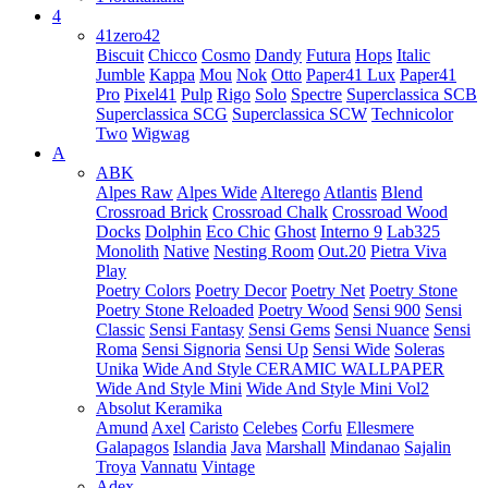
4
41zero42
Biscuit
Chicco
Cosmo
Dandy
Futura
Hops
Italic
Jumble
Kappa
Mou
Nok
Otto
Paper41 Lux
Paper41
Pro
Pixel41
Pulp
Rigo
Solo
Spectre
Superclassica SCB
Superclassica SCG
Superclassica SCW
Technicolor
Two
Wigwag
A
ABK
Alpes Raw
Alpes Wide
Alterego
Atlantis
Blend
Crossroad Brick
Crossroad Chalk
Crossroad Wood
Docks
Dolphin
Eco Chic
Ghost
Interno 9
Lab325
Monolith
Native
Nesting Room
Out.20
Pietra Viva
Play
Poetry Colors
Poetry Decor
Poetry Net
Poetry Stone
Poetry Stone Reloaded
Poetry Wood
Sensi 900
Sensi
Classic
Sensi Fantasy
Sensi Gems
Sensi Nuance
Sensi
Roma
Sensi Signoria
Sensi Up
Sensi Wide
Soleras
Unika
Wide And Style CERAMIC WALLPAPER
Wide And Style Mini
Wide And Style Mini Vol2
Absolut Keramika
Amund
Axel
Caristo
Celebes
Corfu
Ellesmere
Galapagos
Islandia
Java
Marshall
Mindanao
Sajalin
Troya
Vannatu
Vintage
Adex