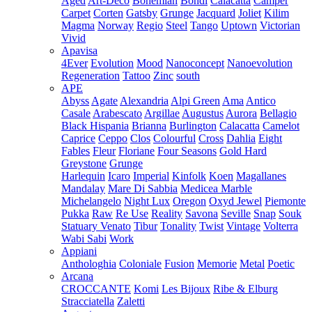
Aged
Art-Deco
Bohemian
Bondi
Calacatta
Camper
Carpet
Corten
Gatsby
Grunge
Jacquard
Joliet
Kilim
Magma
Norway
Regio
Steel
Tango
Uptown
Victorian
Vivid
Apavisa
4Ever
Evolution
Mood
Nanoconcept
Nanoevolution
Regeneration
Tattoo
Zinc
south
APE
Abyss
Agate
Alexandria
Alpi Green
Ama
Antico
Casale
Arabescato
Argillae
Augustus
Aurora
Bellagio
Black Hispania
Brianna
Burlington
Calacatta
Camelot
Caprice
Ceppo
Clos
Colourful
Cross
Dahlia
Eight
Fables
Fleur
Floriane
Four Seasons
Gold Hard
Greystone
Grunge
Harlequin
Icaro
Imperial
Kinfolk
Koen
Magallanes
Mandalay
Mare Di Sabbia
Medicea Marble
Michelangelo
Night Lux
Oregon
Oxyd Jewel
Piemonte
Pukka
Raw
Re Use
Reality
Savona
Seville
Snap
Souk
Statuary Venato
Tibur
Tonality
Twist
Vintage
Volterra
Wabi Sabi
Work
Appiani
Anthologhia
Coloniale
Fusion
Memorie
Metal
Poetic
Arcana
CROCCANTE
Komi
Les Bijoux
Ribe & Elburg
Stracciatella
Zaletti