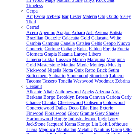
Hi Wood
Maps
Natural Stone
Onyx
Rock Salt
Timeless
Cerpa
Art
Evora
Iceberg
Isar
Lester
Materia
Obi
Oxido
Sisley
Tikal
Cerrad
Acero
Apenino
Aragon
Arbaro
Ash
Aviona
Batista
Brazilian Quarzite
Calacatta Gold
Calacatta White
Cambia
Campina
Canella
Catalea
Celtis
Ceppo Nuovo
Concrete
Cortone
Cottage
Epica
Fabien
Foggia
Fuerta
Giornata
Grapia
Katania
Laroya
Libero
Limeria
Lukka
Lussaca
Marmo
Marquina
Marquina
Gold
Masterstone
Mattina
Maxie
Montego
Mustiq
Nickwood
Nigella
Notta
Onix
Retro Brick
Setim
Softcement
Statuario
Stonemood
Stonetech
Tablero
Tacoma
Tassero
Tonella
Westwood
Woodmax
Zebrina
Cersanit
Alicante
Altair
Antiquewood
Apeks
Arizona
Atria
Berkana
Borgo
Brooklyn
Brosta
Caravan
Cariota
Carly
Chance
Chantal
Chesterwood
Coliseum
Colorwood
Concretewood
Dallas
Deco
Eilat
Etna
Exterio
Finwood
Floralwood
Glory
Granite
Grey Shades
Harbourwood
Hugge
Industrialwood
Ingir
Ivory
JackStone
Jacquard
Kama
Kongo
Lin
Loft
Lofthouse
Luara
Majolica
Manhattan
Metallic
Nautilus
Orion
Otto