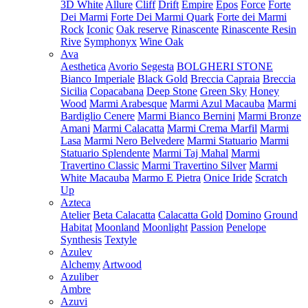
3D White
Allure
Cliff
Drift
Empire
Epos
Force
Forte
Dei Marmi
Forte Dei Marmi Quark
Forte dei Marmi
Rock
Iconic
Oak reserve
Rinascente
Rinascente Resin
Rive
Symphonyx
Wine Oak
Ava
Aesthetica
Avorio Segesta
BOLGHERI STONE
Bianco Imperiale
Black Gold
Breccia Capraia
Breccia
Sicilia
Copacabana
Deep Stone
Green Sky
Honey
Wood
Marmi Arabesque
Marmi Azul Macauba
Marmi
Bardiglio Cenere
Marmi Bianco Bernini
Marmi Bronze
Amani
Marmi Calacatta
Marmi Crema Marfil
Marmi
Lasa
Marmi Nero Belvedere
Marmi Statuario
Marmi
Statuario Splendente
Marmi Taj Mahal
Marmi
Travertino Classic
Marmi Travertino Silver
Marmi
White Macauba
Marmo E Pietra
Onice Iride
Scratch
Up
Azteca
Atelier
Beta Calacatta
Calacatta Gold
Domino
Ground
Habitat
Moonland
Moonlight
Passion
Penelope
Synthesis
Textyle
Azulev
Alchemy
Artwood
Azuliber
Ambre
Azuvi