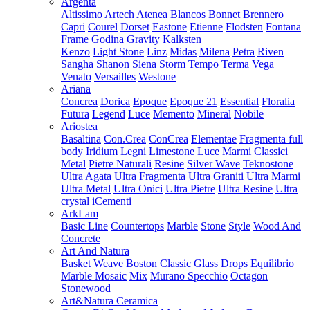
Argenta
Altissimo
Artech
Atenea
Blancos
Bonnet
Brennero
Capri
Courel
Dorset
Eastone
Etienne
Flodsten
Fontana
Frame
Godina
Gravity
Kalksten
Kenzo
Light Stone
Linz
Midas
Milena
Petra
Riven
Sangha
Shanon
Siena
Storm
Tempo
Terma
Vega
Venato
Versailles
Westone
Ariana
Concrea
Dorica
Epoque
Epoque 21
Essential
Floralia
Futura
Legend
Luce
Memento
Mineral
Nobile
Ariostea
Basaltina
Con.Crea
ConCrea
Elementae
Fragmenta full
body
Iridium
Legni
Limestone
Luce
Marmi Classici
Metal
Pietre Naturali
Resine
Silver Wave
Teknostone
Ultra Agata
Ultra Fragmenta
Ultra Graniti
Ultra Marmi
Ultra Metal
Ultra Onici
Ultra Pietre
Ultra Resine
Ultra
crystal
iCementi
ArkLam
Basic Line
Countertops
Marble
Stone
Style
Wood And
Concrete
Art And Natura
Basket Weave
Boston
Classic Glass
Drops
Equilibrio
Marble Mosaic
Mix
Murano Specchio
Octagon
Stonewood
Art&Natura Ceramica