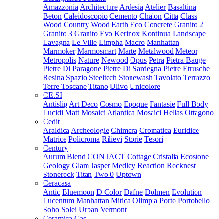
Amazzonia
Architecture
Ardesia
Atelier
Basaltina
Beton
Caleidoscopio
Cemento
Chalon
Citta
Class
Wood
Country Wood
Earth
Eco Concrete
Granito 2
Granito 3
Granito Evo
Kerinox
Kontinua
Landscape
Lavagna
Le Ville
Limpha
Macro
Manhattan
Marmoker
Marmosmart
Marte
Metalwood
Meteor
Metropolis
Nature
Newood
Opus
Petra
Pietra Bauge
Pietre Di Paragone
Pietre Di Sardegna
Pietre Etrusche
Resina
Spazio
Steeltech
Stonewash
Tavolato
Terrazzo
Terre Toscane
Titano
Ulivo
Unicolore
CE.SI
Antislip
Art Deco
Cosmo
Epoque
Fantasie
Full Body
Lucidi
Matt
Mosaici Atlantica
Mosaici Hellas
Ottagono
Cedit
Araldica
Archeologie
Chimera
Cromatica
Euridice
Matrice
Policroma
Rilievi
Storie
Tesori
Century
Aurum
Blend
CONTACT
Cottage
Cristalia
Ecostone
Geology
Glam
Jasper
Medley
Reaction
Rocknest
Stonerock
Titan
Two 0
Uptown
Ceracasa
Antic
Bluemoon
D Color
Dafne
Dolmen
Evolution
Lucentum
Manhattan
Mitica
Olimpia
Porto
Portobello
Soho
Solei
Urban
Vermont
Ceramica Cas