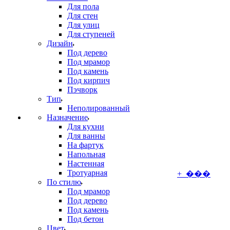
Для пола
Для стен
Для улиц
Для ступеней
Дизайн
Под дерево
Под мрамор
Под камень
Под кирпич
Пэчворк
Тип
Неполированный
Назначение
Для кухни
Для ванны
На фартук
Напольная
Настенная
Тротуарная
+ ���
По стилю
Под мрамор
Под дерево
Под камень
Под бетон
Цвет