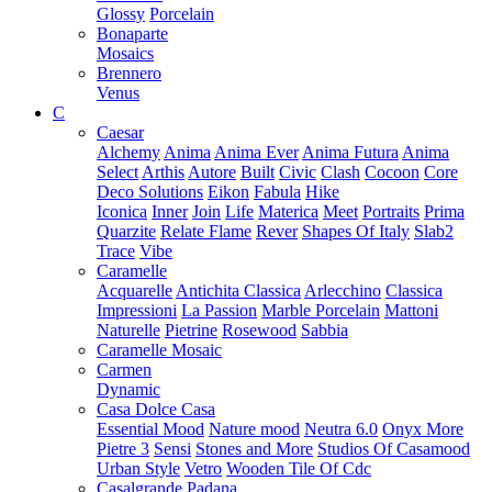
Glossy
Porcelain
Bonaparte
Mosaics
Brennero
Venus
C
Caesar
Alchemy
Anima
Anima Ever
Anima Futura
Anima
Select
Arthis
Autore
Built
Civic
Clash
Cocoon
Core
Deco Solutions
Eikon
Fabula
Hike
Iconica
Inner
Join
Life
Materica
Meet
Portraits
Prima
Quarzite
Relate Flame
Rever
Shapes Of Italy
Slab2
Trace
Vibe
Caramelle
Acquarelle
Antichita Classica
Arlecchino
Classica
Impressioni
La Passion
Marble Porcelain
Mattoni
Naturelle
Pietrine
Rosewood
Sabbia
Caramelle Mosaic
Carmen
Dynamic
Casa Dolce Casa
Essential Mood
Nature mood
Neutra 6.0
Onyx More
Pietre 3
Sensi
Stones and More
Studios Of Casamood
Urban Style
Vetro
Wooden Tile Of Cdc
Casalgrande Padana