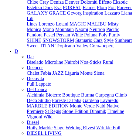
Chloe
Cray
Deniza
Denver
Dolomiti
Effetto
Ekzotic
Estetika Dark
Eva
FOREST
Flamel
Flora
Foil
Forever
GALAXY
GRACE
Gevorg
Inspiration
Lazzaro
Liana
Lili
Lines
Lorenzo
Lotani
MAGIC
MALIBU
Misty
Monica
Mono
Mountain
Naomi
Neutron
Pacific
Pandora
Pastel
Persian White
Poluna
Poly
Purity
SHINE
SNOWSTORM
Statuario Cara
Style
Sunheart
Sweet
TITAN
Tropicano
Valley
Соль-перец
D
Dar
Biselado
Microline
Nairobi
Noa-Sticks
Rural
Decocer
Chalet
Fabia
JAZZ
Liguria
Monte
Siena
Decovita
Full Lappato
Del Conca
Alchimia
Bioterre
Boutique
Burma
Carpegna
Climb
Deco Studio
Foreste D Italia
Gardena
Lavaredo
MARBLE EDITION
Monte Verde
Nabi
Native
Premiere
St Regis
Stone Edition Dinamik
Timeline
Vignoni
Wild
Diesel
Hoily Marble
Stage
Welding Rivest
Wrinkle Foil
DIESEL LIVING