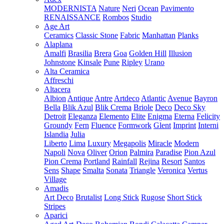
MODERNISTA
Nature
Neri
Ocean
Pavimento
RENAISSANCE
Rombos
Studio
Age Art
Ceramics
Classic Stone
Fabric
Manhattan
Planks
Alaplana
Amalfi
Brasilia
Brera
Goa
Golden Hill
Illusion
Johnstone
Kinsale
Pune
Ripley
Urano
Alta Ceramica
Affreschi
Altacera
Albion
Antique
Antre
Artdeco
Atlantic
Avenue
Bayron
Bella
Blik Azul
Blik Crema
Briole
Deco
Deco Sky
Detroit
Eleganza
Elemento
Elite
Enigma
Eterna
Felicity
Groundy
Fern
Fluence
Formwork
Glent
Imprint
Interni
Islandia
Julia
Liberto
Lima
Luxury
Megapolis
Miracle
Modern
Napoli
Nova
Oliver
Orion
Palmira
Paradise
Pion Azul
Pion Crema
Portland
Rainfall
Rejina
Resort
Santos
Sens
Shape
Smalta
Sonata
Triangle
Veronica
Vertus
Village
Amadis
Art Deco
Brutalist
Long Stick
Rugose
Short Stick
Stripes
Aparici