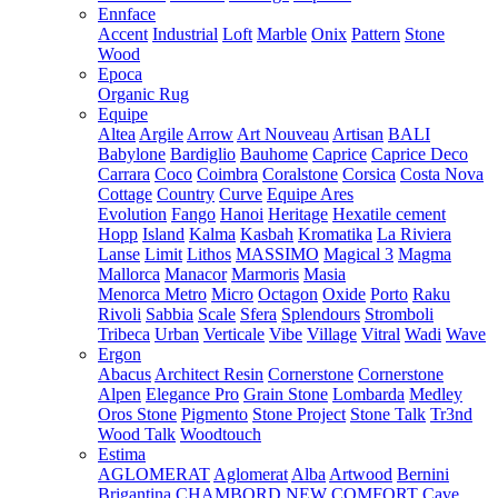
Ennface
Accent
Industrial
Loft
Marble
Onix
Pattern
Stone
Wood
Epoca
Organic Rug
Equipe
Altea
Argile
Arrow
Art Nouveau
Artisan
BALI
Babylone
Bardiglio
Bauhome
Caprice
Caprice Deco
Carrara
Coco
Coimbra
Coralstone
Corsica
Costa Nova
Cottage
Country
Curve
Equipe Ares
Evolution
Fango
Hanoi
Heritage
Hexatile cement
Hopp
Island
Kalma
Kasbah
Kromatika
La Riviera
Lanse
Limit
Lithos
MASSIMO
Magical 3
Magma
Mallorca
Manacor
Marmoris
Masia
Menorca
Metro
Micro
Octagon
Oxide
Porto
Raku
Rivoli
Sabbia
Scale
Sfera
Splendours
Stromboli
Tribeca
Urban
Verticale
Vibe
Village
Vitral
Wadi
Wave
Ergon
Abacus
Architect Resin
Cornerstone
Cornerstone
Alpen
Elegance Pro
Grain Stone
Lombarda
Medley
Oros Stone
Pigmento
Stone Project
Stone Talk
Tr3nd
Wood Talk
Woodtouch
Estima
AGLOMERAT
Aglomerat
Alba
Artwood
Bernini
Brigantina
CHAMBORD NEW
COMFORT
Cave