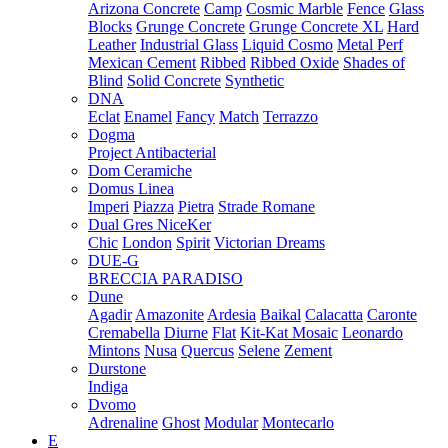
Arizona Concrete
Camp
Cosmic Marble
Fence
Glass
Blocks
Grunge Concrete
Grunge Concrete XL
Hard
Leather
Industrial Glass
Liquid Cosmo
Metal Perf
Mexican Cement
Ribbed
Ribbed Oxide
Shades of
Blind
Solid Concrete
Synthetic
DNA
Eclat
Enamel
Fancy
Match
Terrazzo
Dogma
Project Antibacterial
Dom Ceramiche
Domus Linea
Imperi
Piazza
Pietra
Strade Romane
Dual Gres NiceKer
Chic
London
Spirit
Victorian Dreams
DUE-G
BRECCIA PARADISO
Dune
Agadir
Amazonite
Ardesia
Baikal
Calacatta
Caronte
Cremabella
Diurne
Flat
Kit-Kat Mosaic
Leonardo
Mintons
Nusa
Quercus
Selene
Zement
Durstone
Indiga
Dvomo
Adrenaline
Ghost
Modular
Montecarlo
E