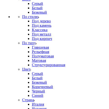
Серый
Белый
Бежевый
По стилю
Под дерево
Под камень
Классика
Под металл
Под кирпич
По типу
Глянцевая
Рельефная
Полуматовая
Матовая
Структурированная
Цвет
Серый
Белый
Бежевый
Коричневый
Черный
Синий
Страна
Италия
Испания