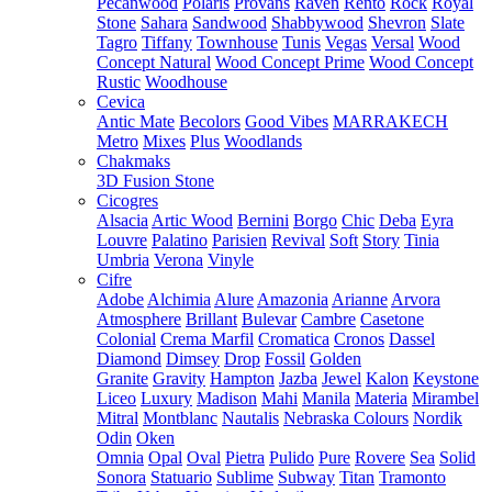
Pecanwood
Polaris
Provans
Raven
Rento
Rock
Royal
Stone
Sahara
Sandwood
Shabbywood
Shevron
Slate
Tagro
Tiffany
Townhouse
Tunis
Vegas
Versal
Wood
Concept Natural
Wood Concept Prime
Wood Concept
Rustic
Woodhouse
Cevica
Antic Mate
Becolors
Good Vibes
MARRAKECH
Metro
Mixes
Plus
Woodlands
Chakmaks
3D Fusion Stone
Cicogres
Alsacia
Artic Wood
Bernini
Borgo
Chic
Deba
Eyra
Louvre
Palatino
Parisien
Revival
Soft
Story
Tinia
Umbria
Verona
Vinyle
Cifre
Adobe
Alchimia
Alure
Amazonia
Arianne
Arvora
Atmosphere
Brillant
Bulevar
Cambre
Casetone
Colonial
Crema Marfil
Cromatica
Cronos
Dassel
Diamond
Dimsey
Drop
Fossil
Golden
Granite
Gravity
Hampton
Jazba
Jewel
Kalon
Keystone
Liceo
Luxury
Madison
Mahi
Manila
Materia
Mirambel
Mitral
Montblanc
Nautalis
Nebraska Colours
Nordik
Odin
Oken
Omnia
Opal
Oval
Pietra
Pulido
Pure
Rovere
Sea
Solid
Sonora
Statuario
Sublime
Subway
Titan
Tramonto