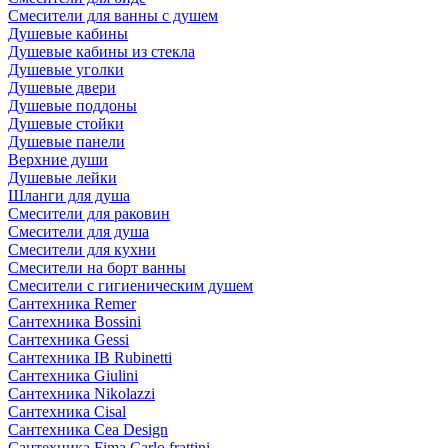
Смесители для ванны с душем
Душевые кабины
Душевые кабины из стекла
Душевые уголки
Душевые двери
Душевые поддоны
Душевые стойки
Душевые панели
Верхние души
Душевые лейки
Шланги для душа
Смесители для раковин
Смесители для душа
Смесители для кухни
Смесители на борт ванны
Смесители с гигиеническим душем
Сантехника Remer
Сантехника Bossini
Сантехника Gessi
Сантехника IB Rubinetti
Сантехника Giulini
Сантехника Nikolazzi
Сантехника Cisal
Сантехника Cea Design
Сантехника Fima Carlo frattini