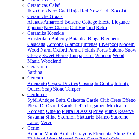
Ceramicas Calaf
Ibiza Gris
New Cadi Rojo Red
New Cadi Xocolat
Ceramiche Grazia
Althaus
Amarcord
Boiserie
Cottage
Electa
Elegance
Epoque
New Classic
Old England
Retro
Ceramika Konskie
Amsterdam
Bohemy
Botanica
Braga
Brennero
Calacatta
Cordoba
Glamour
Intense
Liverpool
Modern
Wood
Narni
Oxford
Parma
Polaris
Portis
Salerno
Snow
Glossy
Sweet Home
Tampa
Terra
Windsor
Wood
Mania
Woodland
Cerasarda
Sardina
Cercom
Amaranto
Ceppo Di Gres
Cosmo
In Contro
Infinity
Quarzi
Soap Stone
Temper
Cerdomus
Sybil
Antique
Baita
Calacatta
Castle
Club
Crete
Effetto
Pietra Di Ostuni
Karnis
Lefka
Legarage
Mexicana
Nordenn
Othello
Pietra Di Assisi
Prive
Pulpis
Reserve
Savanna
Shine
Skorpion
Statuario Bianco
Supreme
Tahoe
Verve
Cerim
Antique Marble
Artifact
Crayons
Elemental Stone
Exalt