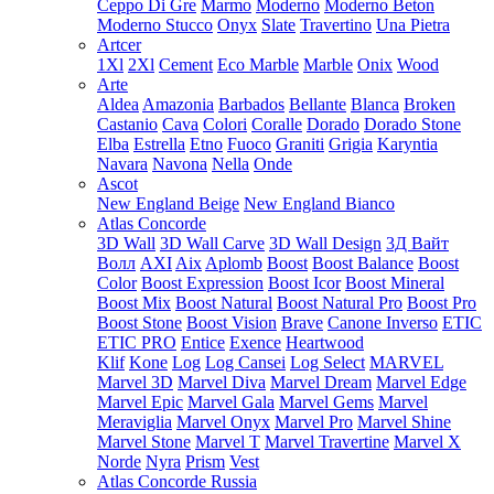
Ceppo Di Gre
Marmo
Moderno
Moderno Beton
Moderno Stucco
Onyx
Slate
Travertino
Una Pietra
Artcer
1Xl
2Xl
Cement
Eco Marble
Marble
Onix
Wood
Arte
Aldea
Amazonia
Barbados
Bellante
Blanca
Broken
Castanio
Cava
Colori
Coralle
Dorado
Dorado Stone
Elba
Estrella
Etno
Fuoco
Graniti
Grigia
Karyntia
Navara
Navona
Nella
Onde
Ascot
New England Beige
New England Bianco
Atlas Concorde
3D Wall
3D Wall Carve
3D Wall Design
3Д Вайт
Волл
AXI
Aix
Aplomb
Boost
Boost Balance
Boost
Color
Boost Expression
Boost Icor
Boost Mineral
Boost Mix
Boost Natural
Boost Natural Pro
Boost Pro
Boost Stone
Boost Vision
Brave
Canone Inverso
ETIC
ETIC PRO
Entice
Exence
Heartwood
Klif
Kone
Log
Log Cansei
Log Select
MARVEL
Marvel 3D
Marvel Diva
Marvel Dream
Marvel Edge
Marvel Epic
Marvel Gala
Marvel Gems
Marvel
Meraviglia
Marvel Onyx
Marvel Pro
Marvel Shine
Marvel Stone
Marvel T
Marvel Travertine
Marvel X
Norde
Nyra
Prism
Vest
Atlas Concorde Russia