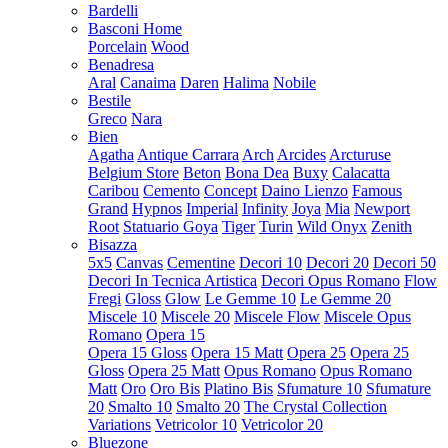
Bardelli
Basconi Home
Porcelain
Wood
Benadresa
Aral
Canaima
Daren
Halima
Nobile
Bestile
Greco
Nara
Bien
Agatha
Antique Carrara
Arch
Arcides
Arcturuse
Belgium Store
Beton
Bona Dea
Buxy
Calacatta
Caribou
Cemento
Concept
Daino Lienzo
Famous
Grand
Hypnos
Imperial
Infinity
Joya
Mia
Newport
Root
Statuario Goya
Tiger
Turin
Wild Onyx
Zenith
Bisazza
5x5
Canvas
Cementine
Decori 10
Decori 20
Decori 50
Decori In Tecnica Artistica
Decori Opus Romano
Flow
Fregi
Gloss
Glow
Le Gemme 10
Le Gemme 20
Miscele 10
Miscele 20
Miscele Flow
Miscele Opus
Romano
Opera 15
Opera 15 Gloss
Opera 15 Matt
Opera 25
Opera 25
Gloss
Opera 25 Matt
Opus Romano
Opus Romano
Matt
Oro
Oro Bis
Platino Bis
Sfumature 10
Sfumature
20
Smalto 10
Smalto 20
The Crystal Collection
Variations
Vetricolor 10
Vetricolor 20
Bluezone