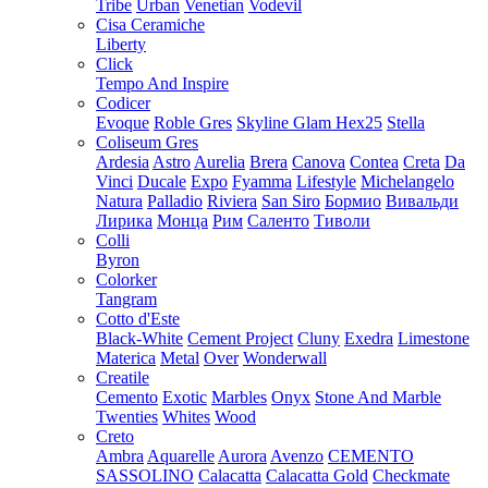
Tribe
Urban
Venetian
Vodevil
Cisa Ceramiche
Liberty
Click
Tempo And Inspire
Codicer
Evoque
Roble Gres
Skyline Glam Hex25
Stella
Coliseum Gres
Ardesia
Astro
Aurelia
Brera
Canova
Contea
Creta
Da
Vinci
Ducale
Expo
Fyamma
Lifestyle
Michelangelo
Natura
Palladio
Riviera
San Siro
Бормио
Вивальди
Лирика
Монца
Рим
Саленто
Тиволи
Colli
Byron
Colorker
Tangram
Cotto d'Este
Black-White
Cement Project
Cluny
Exedra
Limestone
Materica
Metal
Over
Wonderwall
Creatile
Cemento
Exotic
Marbles
Onyx
Stone And Marble
Twenties
Whites
Wood
Creto
Ambra
Aquarelle
Aurora
Avenzo
CEMENTO
SASSOLINO
Calacatta
Calacatta Gold
Checkmate