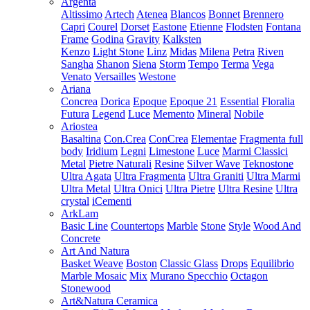
Argenta
Altissimo
Artech
Atenea
Blancos
Bonnet
Brennero
Capri
Courel
Dorset
Eastone
Etienne
Flodsten
Fontana
Frame
Godina
Gravity
Kalksten
Kenzo
Light Stone
Linz
Midas
Milena
Petra
Riven
Sangha
Shanon
Siena
Storm
Tempo
Terma
Vega
Venato
Versailles
Westone
Ariana
Concrea
Dorica
Epoque
Epoque 21
Essential
Floralia
Futura
Legend
Luce
Memento
Mineral
Nobile
Ariostea
Basaltina
Con.Crea
ConCrea
Elementae
Fragmenta full
body
Iridium
Legni
Limestone
Luce
Marmi Classici
Metal
Pietre Naturali
Resine
Silver Wave
Teknostone
Ultra Agata
Ultra Fragmenta
Ultra Graniti
Ultra Marmi
Ultra Metal
Ultra Onici
Ultra Pietre
Ultra Resine
Ultra
crystal
iCementi
ArkLam
Basic Line
Countertops
Marble
Stone
Style
Wood And
Concrete
Art And Natura
Basket Weave
Boston
Classic Glass
Drops
Equilibrio
Marble Mosaic
Mix
Murano Specchio
Octagon
Stonewood
Art&Natura Ceramica