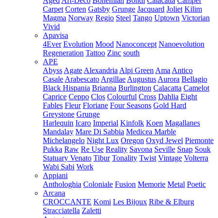
Aged
Art-Deco
Bohemian
Bondi
Calacatta
Camper
Carpet
Corten
Gatsby
Grunge
Jacquard
Joliet
Kilim
Magma
Norway
Regio
Steel
Tango
Uptown
Victorian
Vivid
Apavisa
4Ever
Evolution
Mood
Nanoconcept
Nanoevolution
Regeneration
Tattoo
Zinc
south
APE
Abyss
Agate
Alexandria
Alpi Green
Ama
Antico
Casale
Arabescato
Argillae
Augustus
Aurora
Bellagio
Black Hispania
Brianna
Burlington
Calacatta
Camelot
Caprice
Ceppo
Clos
Colourful
Cross
Dahlia
Eight
Fables
Fleur
Floriane
Four Seasons
Gold Hard
Greystone
Grunge
Harlequin
Icaro
Imperial
Kinfolk
Koen
Magallanes
Mandalay
Mare Di Sabbia
Medicea Marble
Michelangelo
Night Lux
Oregon
Oxyd Jewel
Piemonte
Pukka
Raw
Re Use
Reality
Savona
Seville
Snap
Souk
Statuary Venato
Tibur
Tonality
Twist
Vintage
Volterra
Wabi Sabi
Work
Appiani
Anthologhia
Coloniale
Fusion
Memorie
Metal
Poetic
Arcana
CROCCANTE
Komi
Les Bijoux
Ribe & Elburg
Stracciatella
Zaletti