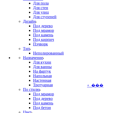
Для пола
Для стен
Для улиц
Для ступеней
Дизайн
Под дерево
Под мрамор
Под камень
Под кирпич
Пэчворк
Тип
Неполированный
Назначение
Для кухни
Для ванны
На фартук
Напольная
Настенная
Тротуарная
+ ���
По стилю
Под мрамор
Под дерево
Под камень
Под бетон
Цвет