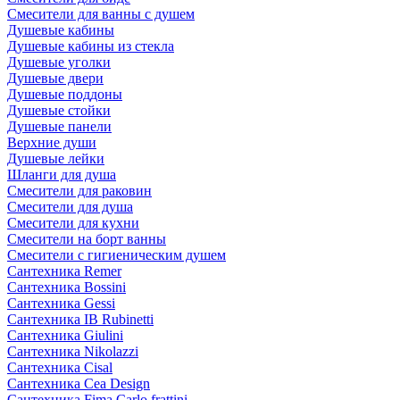
Смесители для ванны с душем
Душевые кабины
Душевые кабины из стекла
Душевые уголки
Душевые двери
Душевые поддоны
Душевые стойки
Душевые панели
Верхние души
Душевые лейки
Шланги для душа
Смесители для раковин
Смесители для душа
Смесители для кухни
Смесители на борт ванны
Смесители с гигиеническим душем
Сантехника Remer
Сантехника Bossini
Сантехника Gessi
Сантехника IB Rubinetti
Сантехника Giulini
Сантехника Nikolazzi
Сантехника Cisal
Сантехника Cea Design
Сантехника Fima Carlo frattini