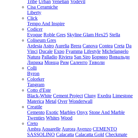
Tribe
Urban
Venetian
Vodevil
Cisa Ceramiche
Liberty
Click
Tempo And Inspire
Codicer
Evoque
Roble Gres
Skyline Glam Hex25
Stella
Coliseum Gres
Ardesia
Astro
Aurelia
Brera
Canova
Contea
Creta
Da
Vinci
Ducale
Expo
Fyamma
Lifestyle
Michelangelo
Natura
Palladio
Riviera
San Siro
Бормио
Вивальди
Лирика
Монца
Рим
Саленто
Тиволи
Colli
Byron
Colorker
Tangram
Cotto d'Este
Black-White
Cement Project
Cluny
Exedra
Limestone
Materica
Metal
Over
Wonderwall
Creatile
Cemento
Exotic
Marbles
Onyx
Stone And Marble
Twenties
Whites
Wood
Creto
Ambra
Aquarelle
Aurora
Avenzo
CEMENTO
SASSOLINO
Calacatta
Calacatta Gold
Checkmate