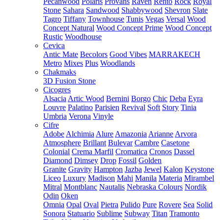
Pecanwood
Polaris
Provans
Raven
Rento
Rock
Royal
Stone
Sahara
Sandwood
Shabbywood
Shevron
Slate
Tagro
Tiffany
Townhouse
Tunis
Vegas
Versal
Wood
Concept Natural
Wood Concept Prime
Wood Concept
Rustic
Woodhouse
Cevica
Antic Mate
Becolors
Good Vibes
MARRAKECH
Metro
Mixes
Plus
Woodlands
Chakmaks
3D Fusion Stone
Cicogres
Alsacia
Artic Wood
Bernini
Borgo
Chic
Deba
Eyra
Louvre
Palatino
Parisien
Revival
Soft
Story
Tinia
Umbria
Verona
Vinyle
Cifre
Adobe
Alchimia
Alure
Amazonia
Arianne
Arvora
Atmosphere
Brillant
Bulevar
Cambre
Casetone
Colonial
Crema Marfil
Cromatica
Cronos
Dassel
Diamond
Dimsey
Drop
Fossil
Golden
Granite
Gravity
Hampton
Jazba
Jewel
Kalon
Keystone
Liceo
Luxury
Madison
Mahi
Manila
Materia
Mirambel
Mitral
Montblanc
Nautalis
Nebraska Colours
Nordik
Odin
Oken
Omnia
Opal
Oval
Pietra
Pulido
Pure
Rovere
Sea
Solid
Sonora
Statuario
Sublime
Subway
Titan
Tramonto