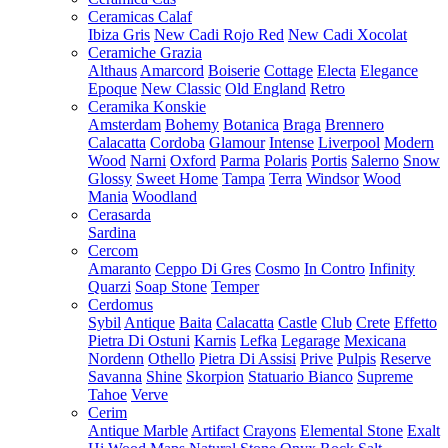
Ceramicas Calaf
Ibiza Gris
New Cadi Rojo Red
New Cadi Xocolat
Ceramiche Grazia
Althaus
Amarcord
Boiserie
Cottage
Electa
Elegance
Epoque
New Classic
Old England
Retro
Ceramika Konskie
Amsterdam
Bohemy
Botanica
Braga
Brennero
Calacatta
Cordoba
Glamour
Intense
Liverpool
Modern
Wood
Narni
Oxford
Parma
Polaris
Portis
Salerno
Snow
Glossy
Sweet Home
Tampa
Terra
Windsor
Wood
Mania
Woodland
Cerasarda
Sardina
Cercom
Amaranto
Ceppo Di Gres
Cosmo
In Contro
Infinity
Quarzi
Soap Stone
Temper
Cerdomus
Sybil
Antique
Baita
Calacatta
Castle
Club
Crete
Effetto
Pietra Di Ostuni
Karnis
Lefka
Legarage
Mexicana
Nordenn
Othello
Pietra Di Assisi
Prive
Pulpis
Reserve
Savanna
Shine
Skorpion
Statuario Bianco
Supreme
Tahoe
Verve
Cerim
Antique Marble
Artifact
Crayons
Elemental Stone
Exalt