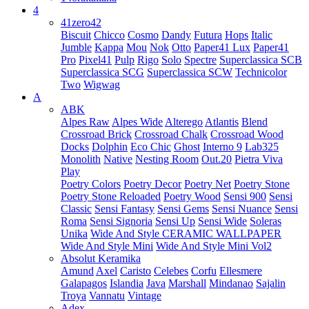
4
41zero42
Biscuit
Chicco
Cosmo
Dandy
Futura
Hops
Italic
Jumble
Kappa
Mou
Nok
Otto
Paper41 Lux
Paper41
Pro
Pixel41
Pulp
Rigo
Solo
Spectre
Superclassica SCB
Superclassica SCG
Superclassica SCW
Technicolor
Two
Wigwag
A
ABK
Alpes Raw
Alpes Wide
Alterego
Atlantis
Blend
Crossroad Brick
Crossroad Chalk
Crossroad Wood
Docks
Dolphin
Eco Chic
Ghost
Interno 9
Lab325
Monolith
Native
Nesting Room
Out.20
Pietra Viva
Play
Poetry Colors
Poetry Decor
Poetry Net
Poetry Stone
Poetry Stone Reloaded
Poetry Wood
Sensi 900
Sensi
Classic
Sensi Fantasy
Sensi Gems
Sensi Nuance
Sensi
Roma
Sensi Signoria
Sensi Up
Sensi Wide
Soleras
Unika
Wide And Style CERAMIC WALLPAPER
Wide And Style Mini
Wide And Style Mini Vol2
Absolut Keramika
Amund
Axel
Caristo
Celebes
Corfu
Ellesmere
Galapagos
Islandia
Java
Marshall
Mindanao
Sajalin
Troya
Vannatu
Vintage
Adex