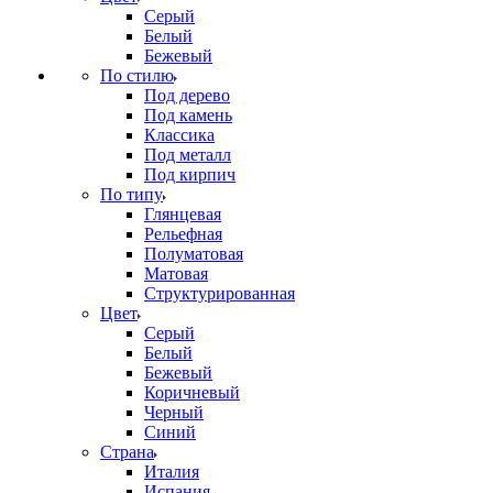
Серый
Белый
Бежевый
По стилю
Под дерево
Под камень
Классика
Под металл
Под кирпич
По типу
Глянцевая
Рельефная
Полуматовая
Матовая
Структурированная
Цвет
Серый
Белый
Бежевый
Коричневый
Черный
Синий
Страна
Италия
Испания