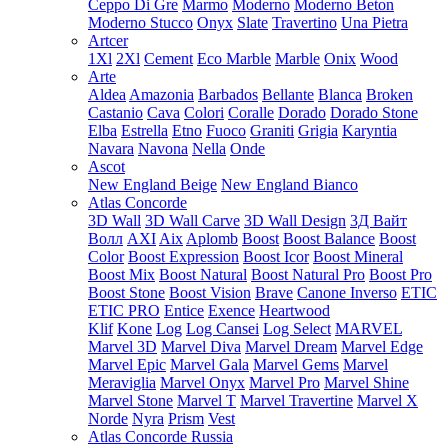
Ceppo Di Gre
Marmo
Moderno
Moderno Beton
Moderno Stucco
Onyx
Slate
Travertino
Una Pietra
Artcer
1Xl
2Xl
Cement
Eco Marble
Marble
Onix
Wood
Arte
Aldea
Amazonia
Barbados
Bellante
Blanca
Broken
Castanio
Cava
Colori
Coralle
Dorado
Dorado Stone
Elba
Estrella
Etno
Fuoco
Graniti
Grigia
Karyntia
Navara
Navona
Nella
Onde
Ascot
New England Beige
New England Bianco
Atlas Concorde
3D Wall
3D Wall Carve
3D Wall Design
3Д Вайт
Волл
AXI
Aix
Aplomb
Boost
Boost Balance
Boost
Color
Boost Expression
Boost Icor
Boost Mineral
Boost Mix
Boost Natural
Boost Natural Pro
Boost Pro
Boost Stone
Boost Vision
Brave
Canone Inverso
ETIC
ETIC PRO
Entice
Exence
Heartwood
Klif
Kone
Log
Log Cansei
Log Select
MARVEL
Marvel 3D
Marvel Diva
Marvel Dream
Marvel Edge
Marvel Epic
Marvel Gala
Marvel Gems
Marvel
Meraviglia
Marvel Onyx
Marvel Pro
Marvel Shine
Marvel Stone
Marvel T
Marvel Travertine
Marvel X
Norde
Nyra
Prism
Vest
Atlas Concorde Russia