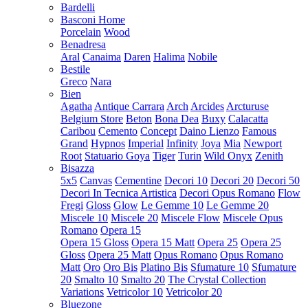
Bardelli
Basconi Home
Porcelain
Wood
Benadresa
Aral
Canaima
Daren
Halima
Nobile
Bestile
Greco
Nara
Bien
Agatha
Antique Carrara
Arch
Arcides
Arcturuse
Belgium Store
Beton
Bona Dea
Buxy
Calacatta
Caribou
Cemento
Concept
Daino Lienzo
Famous
Grand
Hypnos
Imperial
Infinity
Joya
Mia
Newport
Root
Statuario Goya
Tiger
Turin
Wild Onyx
Zenith
Bisazza
5x5
Canvas
Cementine
Decori 10
Decori 20
Decori 50
Decori In Tecnica Artistica
Decori Opus Romano
Flow
Fregi
Gloss
Glow
Le Gemme 10
Le Gemme 20
Miscele 10
Miscele 20
Miscele Flow
Miscele Opus
Romano
Opera 15
Opera 15 Gloss
Opera 15 Matt
Opera 25
Opera 25
Gloss
Opera 25 Matt
Opus Romano
Opus Romano
Matt
Oro
Oro Bis
Platino Bis
Sfumature 10
Sfumature
20
Smalto 10
Smalto 20
The Crystal Collection
Variations
Vetricolor 10
Vetricolor 20
Bluezone