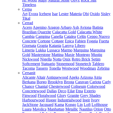
Hi Wood
Maps
Natural Stone
Onyx
Rock Salt
Timeless
Cerpa
Art
Evora
Iceberg
Isar
Lester
Materia
Obi
Oxido
Sisley
Tikal
Cerrad
Acero
Apenino
Aragon
Arbaro
Ash
Aviona
Batista
Brazilian Quarzite
Calacatta Gold
Calacatta White
Cambia
Campina
Canella
Catalea
Celtis
Ceppo Nuovo
Concrete
Cortone
Cottage
Epica
Fabien
Foggia
Fuerta
Giornata
Grapia
Katania
Laroya
Libero
Limeria
Lukka
Lussaca
Marmo
Marquina
Marquina
Gold
Masterstone
Mattina
Maxie
Montego
Mustiq
Nickwood
Nigella
Notta
Onix
Retro Brick
Setim
Softcement
Statuario
Stonemood
Stonetech
Tablero
Tacoma
Tassero
Tonella
Westwood
Woodmax
Zebrina
Cersanit
Alicante
Altair
Antiquewood
Apeks
Arizona
Atria
Berkana
Borgo
Brooklyn
Brosta
Caravan
Cariota
Carly
Chance
Chantal
Chesterwood
Coliseum
Colorwood
Concretewood
Dallas
Deco
Eilat
Etna
Exterio
Finwood
Floralwood
Glory
Granite
Grey Shades
Harbourwood
Hugge
Industrialwood
Ingir
Ivory
JackStone
Jacquard
Kama
Kongo
Lin
Loft
Lofthouse
Luara
Majolica
Manhattan
Metallic
Nautilus
Orion
Otto