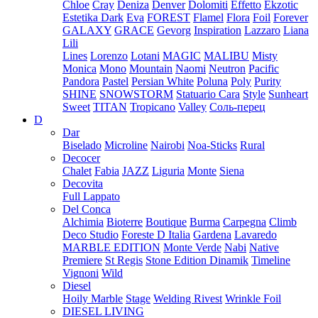
Chloe
Cray
Deniza
Denver
Dolomiti
Effetto
Ekzotic
Estetika Dark
Eva
FOREST
Flamel
Flora
Foil
Forever
GALAXY
GRACE
Gevorg
Inspiration
Lazzaro
Liana
Lili
Lines
Lorenzo
Lotani
MAGIC
MALIBU
Misty
Monica
Mono
Mountain
Naomi
Neutron
Pacific
Pandora
Pastel
Persian White
Poluna
Poly
Purity
SHINE
SNOWSTORM
Statuario Cara
Style
Sunheart
Sweet
TITAN
Tropicano
Valley
Соль-перец
D
Dar
Biselado
Microline
Nairobi
Noa-Sticks
Rural
Decocer
Chalet
Fabia
JAZZ
Liguria
Monte
Siena
Decovita
Full Lappato
Del Conca
Alchimia
Bioterre
Boutique
Burma
Carpegna
Climb
Deco Studio
Foreste D Italia
Gardena
Lavaredo
MARBLE EDITION
Monte Verde
Nabi
Native
Premiere
St Regis
Stone Edition Dinamik
Timeline
Vignoni
Wild
Diesel
Hoily Marble
Stage
Welding Rivest
Wrinkle Foil
DIESEL LIVING