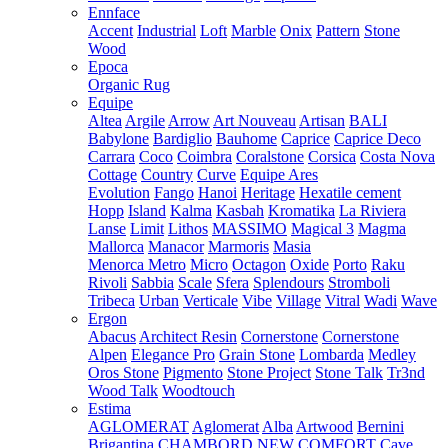
Ennface
Accent
Industrial
Loft
Marble
Onix
Pattern
Stone
Wood
Epoca
Organic Rug
Equipe
Altea
Argile
Arrow
Art Nouveau
Artisan
BALI
Babylone
Bardiglio
Bauhome
Caprice
Caprice Deco
Carrara
Coco
Coimbra
Coralstone
Corsica
Costa Nova
Cottage
Country
Curve
Equipe Ares
Evolution
Fango
Hanoi
Heritage
Hexatile cement
Hopp
Island
Kalma
Kasbah
Kromatika
La Riviera
Lanse
Limit
Lithos
MASSIMO
Magical 3
Magma
Mallorca
Manacor
Marmoris
Masia
Menorca
Metro
Micro
Octagon
Oxide
Porto
Raku
Rivoli
Sabbia
Scale
Sfera
Splendours
Stromboli
Tribeca
Urban
Verticale
Vibe
Village
Vitral
Wadi
Wave
Ergon
Abacus
Architect Resin
Cornerstone
Cornerstone
Alpen
Elegance Pro
Grain Stone
Lombarda
Medley
Oros Stone
Pigmento
Stone Project
Stone Talk
Tr3nd
Wood Talk
Woodtouch
Estima
AGLOMERAT
Aglomerat
Alba
Artwood
Bernini
Brigantina
CHAMBORD NEW
COMFORT
Cave