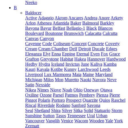
Neeko
B
Baldocer
Active
Adaggio
Akrom
Ancares
Andrea
Anore
Arkety
Arlon
Athenea
Atlantida
Baker
Balmoral
Barkley
Bayona
Bayur
Belfast
Bellagio-1
Black
Blancos
Boulevard
Boutonne
Brunswich
Calacatta
Calcutta
Canvas
Canyon
Cayenne
Code
Coliseum
Concept
Concrete
Coverty
Cream
Cream Chamber
Delf
Detroit
Ducale
Edges
Eleganza
Elyt
Enna
Epping
Eternal
Even
Fox
Grace
Grafton
Greystone
Habitat
Hakea
Hannover
Hardwood
Hedby
Hydra
Iceland
Invictus
June
Kaliva
Kamba
Kauri
Kavala
Kotibe
Kunny
Larchwood
Leeds
Liverpool
Lux Marmorea
Maia
Maine
Maryland
Michigan
Milos
Mon
Muretto
Naoki
Navora
Neve
Satin
Nexside
Nikea
Nimes
Niove
Noah
Ohio
Oneway
Otawa
Oxiline
Ozone
Parsel
Patmos
Pembrey
Pienza
Pierre
Piggot
Polaris
Portoro
Prospect
Quarzite
Quios
Raschel
Riscal
Riverdale
Rodano
Sanford
Savona
Seul
Shetland
Shira
Silver
Sitka
Solid
Statuario
Storm
Sunshine
Sutton
Tasos
Tennessee
Ural
Urban
Vancouver
Vanglih
Venice
Wacom
Wooden
Yale
York
Zermatt