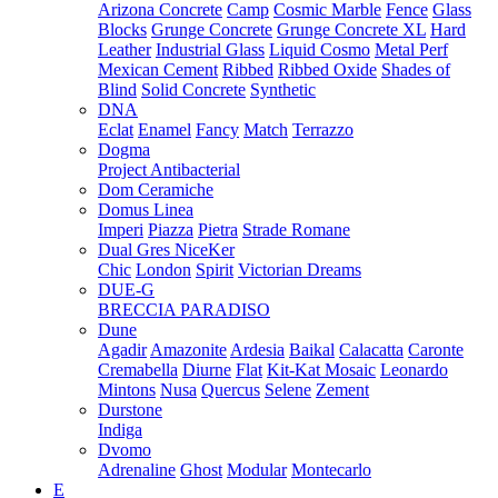
Arizona Concrete
Camp
Cosmic Marble
Fence
Glass
Blocks
Grunge Concrete
Grunge Concrete XL
Hard
Leather
Industrial Glass
Liquid Cosmo
Metal Perf
Mexican Cement
Ribbed
Ribbed Oxide
Shades of
Blind
Solid Concrete
Synthetic
DNA
Eclat
Enamel
Fancy
Match
Terrazzo
Dogma
Project Antibacterial
Dom Ceramiche
Domus Linea
Imperi
Piazza
Pietra
Strade Romane
Dual Gres NiceKer
Chic
London
Spirit
Victorian Dreams
DUE-G
BRECCIA PARADISO
Dune
Agadir
Amazonite
Ardesia
Baikal
Calacatta
Caronte
Cremabella
Diurne
Flat
Kit-Kat Mosaic
Leonardo
Mintons
Nusa
Quercus
Selene
Zement
Durstone
Indiga
Dvomo
Adrenaline
Ghost
Modular
Montecarlo
E