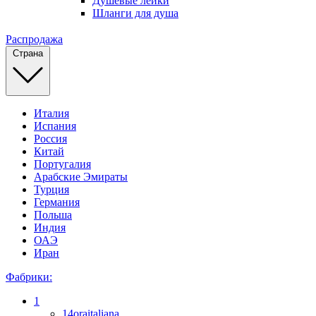
Душевые лейки
Шланги для душа
Распродажа
Страна
Италия
Испания
Россия
Китай
Португалия
Арабские Эмираты
Турция
Германия
Польша
Индия
ОАЭ
Иран
Фабрики:
1
14oraitaliana