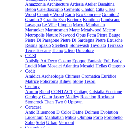
Amazzonia
Architecture
Ardesia
Atelier
Basaltina
Beton
Caleidoscopio
Cemento
Chalon
Citta
Class
Wood
Country Wood
Earth
Eco Concrete
Granito 2
Granito 3
Granito Evo
Kerinox
Kontinua
Landscape
Lavagna
Le Ville
Limpha
Macro
Manhattan
Marmoker
Marmosmart
Marte
Metalwood
Meteor
Metropolis
Nature
Newood
Opus
Petra
Pietra Bauge
Pietre Di Paragone
Pietre Di Sardegna
Pietre Etrusche
Resina
Spazio
Steeltech
Stonewash
Tavolato
Terrazzo
Terre Toscane
Titano
Ulivo
Unicolore
CE.SI
Antislip
Art Deco
Cosmo
Epoque
Fantasie
Full Body
Lucidi
Matt
Mosaici Atlantica
Mosaici Hellas
Ottagono
Cedit
Araldica
Archeologie
Chimera
Cromatica
Euridice
Matrice
Policroma
Rilievi
Storie
Tesori
Century
Aurum
Blend
CONTACT
Cottage
Cristalia
Ecostone
Geology
Glam
Jasper
Medley
Reaction
Rocknest
Stonerock
Titan
Two 0
Uptown
Ceracasa
Antic
Bluemoon
D Color
Dafne
Dolmen
Evolution
Lucentum
Manhattan
Mitica
Olimpia
Porto
Portobello
Soho
Solei
Urban
Vermont
Ceramica Cas