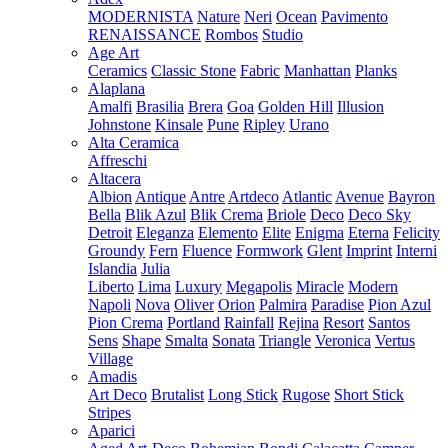
MODERNISTA
Nature
Neri
Ocean
Pavimento
RENAISSANCE
Rombos
Studio
Age Art
Ceramics
Classic Stone
Fabric
Manhattan
Planks
Alaplana
Amalfi
Brasilia
Brera
Goa
Golden Hill
Illusion
Johnstone
Kinsale
Pune
Ripley
Urano
Alta Ceramica
Affreschi
Altacera
Albion
Antique
Antre
Artdeco
Atlantic
Avenue
Bayron
Bella
Blik Azul
Blik Crema
Briole
Deco
Deco Sky
Detroit
Eleganza
Elemento
Elite
Enigma
Eterna
Felicity
Groundy
Fern
Fluence
Formwork
Glent
Imprint
Interni
Islandia
Julia
Liberto
Lima
Luxury
Megapolis
Miracle
Modern
Napoli
Nova
Oliver
Orion
Palmira
Paradise
Pion Azul
Pion Crema
Portland
Rainfall
Rejina
Resort
Santos
Sens
Shape
Smalta
Sonata
Triangle
Veronica
Vertus
Village
Amadis
Art Deco
Brutalist
Long Stick
Rugose
Short Stick
Stripes
Aparici