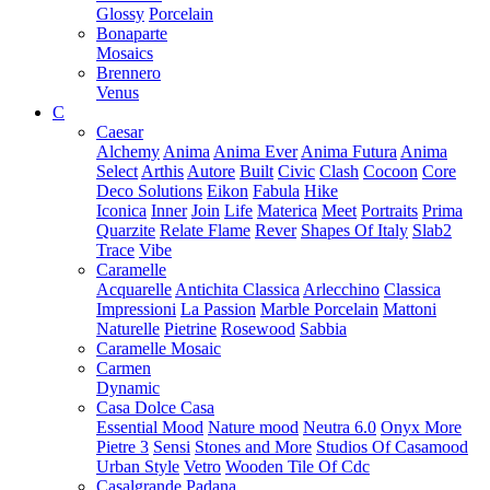
Glossy
Porcelain
Bonaparte
Mosaics
Brennero
Venus
C
Caesar
Alchemy
Anima
Anima Ever
Anima Futura
Anima
Select
Arthis
Autore
Built
Civic
Clash
Cocoon
Core
Deco Solutions
Eikon
Fabula
Hike
Iconica
Inner
Join
Life
Materica
Meet
Portraits
Prima
Quarzite
Relate Flame
Rever
Shapes Of Italy
Slab2
Trace
Vibe
Caramelle
Acquarelle
Antichita Classica
Arlecchino
Classica
Impressioni
La Passion
Marble Porcelain
Mattoni
Naturelle
Pietrine
Rosewood
Sabbia
Caramelle Mosaic
Carmen
Dynamic
Casa Dolce Casa
Essential Mood
Nature mood
Neutra 6.0
Onyx More
Pietre 3
Sensi
Stones and More
Studios Of Casamood
Urban Style
Vetro
Wooden Tile Of Cdc
Casalgrande Padana