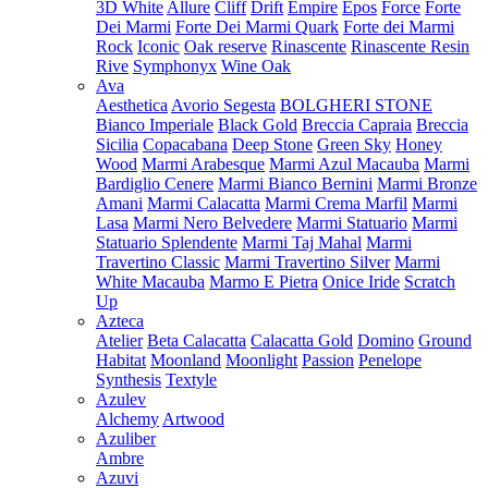
3D White
Allure
Cliff
Drift
Empire
Epos
Force
Forte
Dei Marmi
Forte Dei Marmi Quark
Forte dei Marmi
Rock
Iconic
Oak reserve
Rinascente
Rinascente Resin
Rive
Symphonyx
Wine Oak
Ava
Aesthetica
Avorio Segesta
BOLGHERI STONE
Bianco Imperiale
Black Gold
Breccia Capraia
Breccia
Sicilia
Copacabana
Deep Stone
Green Sky
Honey
Wood
Marmi Arabesque
Marmi Azul Macauba
Marmi
Bardiglio Cenere
Marmi Bianco Bernini
Marmi Bronze
Amani
Marmi Calacatta
Marmi Crema Marfil
Marmi
Lasa
Marmi Nero Belvedere
Marmi Statuario
Marmi
Statuario Splendente
Marmi Taj Mahal
Marmi
Travertino Classic
Marmi Travertino Silver
Marmi
White Macauba
Marmo E Pietra
Onice Iride
Scratch
Up
Azteca
Atelier
Beta Calacatta
Calacatta Gold
Domino
Ground
Habitat
Moonland
Moonlight
Passion
Penelope
Synthesis
Textyle
Azulev
Alchemy
Artwood
Azuliber
Ambre
Azuvi