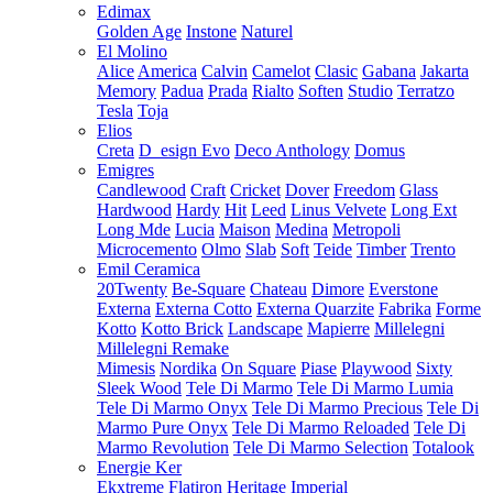
Edimax
Golden Age
Instone
Naturel
El Molino
Alice
America
Calvin
Camelot
Clasic
Gabana
Jakarta
Memory
Padua
Prada
Rialto
Soften
Studio
Terratzo
Tesla
Toja
Elios
Creta
D_esign Evo
Deco Anthology
Domus
Emigres
Candlewood
Craft
Cricket
Dover
Freedom
Glass
Hardwood
Hardy
Hit
Leed
Linus Velvete
Long Ext
Long Mde
Lucia
Maison
Medina
Metropoli
Microcemento
Olmo
Slab
Soft
Teide
Timber
Trento
Emil Ceramica
20Twenty
Be-Square
Chateau
Dimore
Everstone
Externa
Externa Cotto
Externa Quarzite
Fabrika
Forme
Kotto
Kotto Brick
Landscape
Mapierre
Millelegni
Millelegni Remake
Mimesis
Nordika
On Square
Piase
Playwood
Sixty
Sleek Wood
Tele Di Marmo
Tele Di Marmo Lumia
Tele Di Marmo Onyx
Tele Di Marmo Precious
Tele Di
Marmo Pure Onyx
Tele Di Marmo Reloaded
Tele Di
Marmo Revolution
Tele Di Marmo Selection
Totalook
Energie Ker
Ekxtreme
Flatiron
Heritage
Imperial