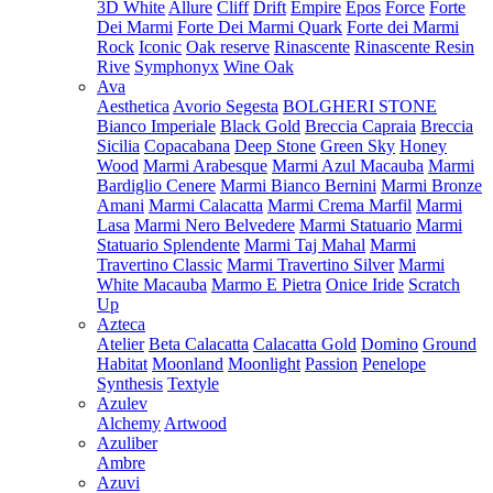
3D White
Allure
Cliff
Drift
Empire
Epos
Force
Forte
Dei Marmi
Forte Dei Marmi Quark
Forte dei Marmi
Rock
Iconic
Oak reserve
Rinascente
Rinascente Resin
Rive
Symphonyx
Wine Oak
Ava
Aesthetica
Avorio Segesta
BOLGHERI STONE
Bianco Imperiale
Black Gold
Breccia Capraia
Breccia
Sicilia
Copacabana
Deep Stone
Green Sky
Honey
Wood
Marmi Arabesque
Marmi Azul Macauba
Marmi
Bardiglio Cenere
Marmi Bianco Bernini
Marmi Bronze
Amani
Marmi Calacatta
Marmi Crema Marfil
Marmi
Lasa
Marmi Nero Belvedere
Marmi Statuario
Marmi
Statuario Splendente
Marmi Taj Mahal
Marmi
Travertino Classic
Marmi Travertino Silver
Marmi
White Macauba
Marmo E Pietra
Onice Iride
Scratch
Up
Azteca
Atelier
Beta Calacatta
Calacatta Gold
Domino
Ground
Habitat
Moonland
Moonlight
Passion
Penelope
Synthesis
Textyle
Azulev
Alchemy
Artwood
Azuliber
Ambre
Azuvi