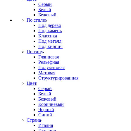
Серый
Белый
Бежевый
По стилю
Под дерево
Под камень
Классика
Под металл
Под кирпич
По типу
Глянцевая
Рельефная
Полуматовая
Матовая
Структурированная
Цвет
Серый
Белый
Бежевый
Коричневый
Черный
Синий
Страна
Италия
Испания