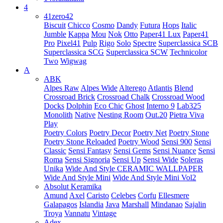
4
41zero42
Biscuit
Chicco
Cosmo
Dandy
Futura
Hops
Italic
Jumble
Kappa
Mou
Nok
Otto
Paper41 Lux
Paper41
Pro
Pixel41
Pulp
Rigo
Solo
Spectre
Superclassica SCB
Superclassica SCG
Superclassica SCW
Technicolor
Two
Wigwag
A
ABK
Alpes Raw
Alpes Wide
Alterego
Atlantis
Blend
Crossroad Brick
Crossroad Chalk
Crossroad Wood
Docks
Dolphin
Eco Chic
Ghost
Interno 9
Lab325
Monolith
Native
Nesting Room
Out.20
Pietra Viva
Play
Poetry Colors
Poetry Decor
Poetry Net
Poetry Stone
Poetry Stone Reloaded
Poetry Wood
Sensi 900
Sensi
Classic
Sensi Fantasy
Sensi Gems
Sensi Nuance
Sensi
Roma
Sensi Signoria
Sensi Up
Sensi Wide
Soleras
Unika
Wide And Style CERAMIC WALLPAPER
Wide And Style Mini
Wide And Style Mini Vol2
Absolut Keramika
Amund
Axel
Caristo
Celebes
Corfu
Ellesmere
Galapagos
Islandia
Java
Marshall
Mindanao
Sajalin
Troya
Vannatu
Vintage
Adex