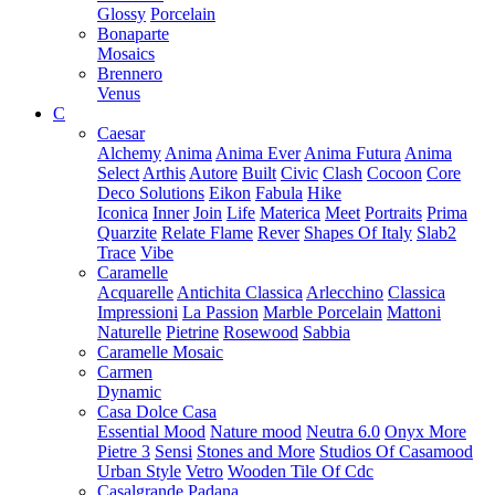
Glossy
Porcelain
Bonaparte
Mosaics
Brennero
Venus
C
Caesar
Alchemy
Anima
Anima Ever
Anima Futura
Anima
Select
Arthis
Autore
Built
Civic
Clash
Cocoon
Core
Deco Solutions
Eikon
Fabula
Hike
Iconica
Inner
Join
Life
Materica
Meet
Portraits
Prima
Quarzite
Relate Flame
Rever
Shapes Of Italy
Slab2
Trace
Vibe
Caramelle
Acquarelle
Antichita Classica
Arlecchino
Classica
Impressioni
La Passion
Marble Porcelain
Mattoni
Naturelle
Pietrine
Rosewood
Sabbia
Caramelle Mosaic
Carmen
Dynamic
Casa Dolce Casa
Essential Mood
Nature mood
Neutra 6.0
Onyx More
Pietre 3
Sensi
Stones and More
Studios Of Casamood
Urban Style
Vetro
Wooden Tile Of Cdc
Casalgrande Padana