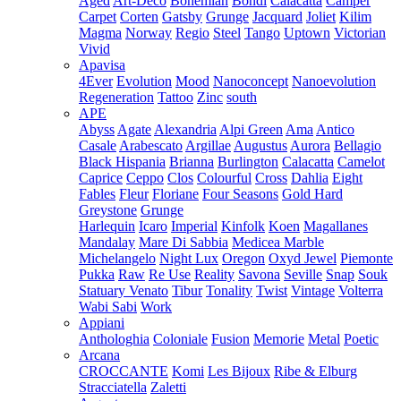
Aged
Art-Deco
Bohemian
Bondi
Calacatta
Camper
Carpet
Corten
Gatsby
Grunge
Jacquard
Joliet
Kilim
Magma
Norway
Regio
Steel
Tango
Uptown
Victorian
Vivid
Apavisa
4Ever
Evolution
Mood
Nanoconcept
Nanoevolution
Regeneration
Tattoo
Zinc
south
APE
Abyss
Agate
Alexandria
Alpi Green
Ama
Antico
Casale
Arabescato
Argillae
Augustus
Aurora
Bellagio
Black Hispania
Brianna
Burlington
Calacatta
Camelot
Caprice
Ceppo
Clos
Colourful
Cross
Dahlia
Eight
Fables
Fleur
Floriane
Four Seasons
Gold Hard
Greystone
Grunge
Harlequin
Icaro
Imperial
Kinfolk
Koen
Magallanes
Mandalay
Mare Di Sabbia
Medicea Marble
Michelangelo
Night Lux
Oregon
Oxyd Jewel
Piemonte
Pukka
Raw
Re Use
Reality
Savona
Seville
Snap
Souk
Statuary Venato
Tibur
Tonality
Twist
Vintage
Volterra
Wabi Sabi
Work
Appiani
Anthologhia
Coloniale
Fusion
Memorie
Metal
Poetic
Arcana
CROCCANTE
Komi
Les Bijoux
Ribe & Elburg
Stracciatella
Zaletti