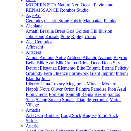
MODERNISTA
Nature
Neri
Ocean
Pavimento
RENAISSANCE
Rombos
Studio
Age Art
Ceramics
Classic Stone
Fabric
Manhattan
Planks
Alaplana
Amalfi
Brasilia
Brera
Goa
Golden Hill
Illusion
Johnstone
Kinsale
Pune
Ripley
Urano
Alta Ceramica
Affreschi
Altacera
Albion
Antique
Antre
Artdeco
Atlantic
Avenue
Bayron
Bella
Blik Azul
Blik Crema
Briole
Deco
Deco Sky
Detroit
Eleganza
Elemento
Elite
Enigma
Eterna
Felicity
Groundy
Fern
Fluence
Formwork
Glent
Imprint
Interni
Islandia
Julia
Liberto
Lima
Luxury
Megapolis
Miracle
Modern
Napoli
Nova
Oliver
Orion
Palmira
Paradise
Pion Azul
Pion Crema
Portland
Rainfall
Rejina
Resort
Santos
Sens
Shape
Smalta
Sonata
Triangle
Veronica
Vertus
Village
Amadis
Art Deco
Brutalist
Long Stick
Rugose
Short Stick
Stripes
Aparici