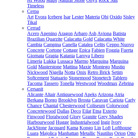
Hi Wood
Maps
Natural Stone
Onyx
Rock Salt
Timeless
Cerpa
Art
Evora
Iceberg
Isar
Lester
Materia
Obi
Oxido
Sisley
Tikal
Cerrad
Acero
Apenino
Aragon
Arbaro
Ash
Aviona
Batista
Brazilian Quarzite
Calacatta Gold
Calacatta White
Cambia
Campina
Canella
Catalea
Celtis
Ceppo Nuovo
Concrete
Cortone
Cottage
Epica
Fabien
Foggia
Fuerta
Giornata
Grapia
Katania
Laroya
Libero
Limeria
Lukka
Lussaca
Marmo
Marquina
Marquina
Gold
Masterstone
Mattina
Maxie
Montego
Mustiq
Nickwood
Nigella
Notta
Onix
Retro Brick
Setim
Softcement
Statuario
Stonemood
Stonetech
Tablero
Tacoma
Tassero
Tonella
Westwood
Woodmax
Zebrina
Cersanit
Alicante
Altair
Antiquewood
Apeks
Arizona
Atria
Berkana
Borgo
Brooklyn
Brosta
Caravan
Cariota
Carly
Chance
Chantal
Chesterwood
Coliseum
Colorwood
Concretewood
Dallas
Deco
Eilat
Etna
Exterio
Finwood
Floralwood
Glory
Granite
Grey Shades
Harbourwood
Hugge
Industrialwood
Ingir
Ivory
JackStone
Jacquard
Kama
Kongo
Lin
Loft
Lofthouse
Luara
Majolica
Manhattan
Metallic
Nautilus
Orion
Otto