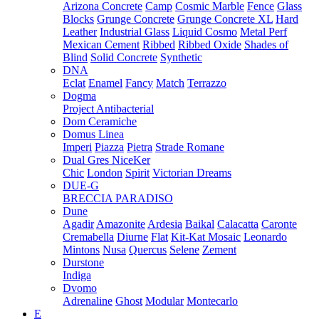
Arizona Concrete
Camp
Cosmic Marble
Fence
Glass
Blocks
Grunge Concrete
Grunge Concrete XL
Hard
Leather
Industrial Glass
Liquid Cosmo
Metal Perf
Mexican Cement
Ribbed
Ribbed Oxide
Shades of
Blind
Solid Concrete
Synthetic
DNA
Eclat
Enamel
Fancy
Match
Terrazzo
Dogma
Project Antibacterial
Dom Ceramiche
Domus Linea
Imperi
Piazza
Pietra
Strade Romane
Dual Gres NiceKer
Chic
London
Spirit
Victorian Dreams
DUE-G
BRECCIA PARADISO
Dune
Agadir
Amazonite
Ardesia
Baikal
Calacatta
Caronte
Cremabella
Diurne
Flat
Kit-Kat Mosaic
Leonardo
Mintons
Nusa
Quercus
Selene
Zement
Durstone
Indiga
Dvomo
Adrenaline
Ghost
Modular
Montecarlo
E