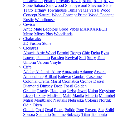
Pecanwood
Polaris
Provans
Raven
Rento
Rock
Royal
Stone
Sahara
Sandwood
Shabbywood
Shevron
Slate
Tagro
Tiffany
Townhouse
Tunis
Vegas
Versal
Wood
Concept Natural
Wood Concept Prime
Wood Concept
Rustic
Woodhouse
Cevica
Antic Mate
Becolors
Good Vibes
MARRAKECH
Metro
Mixes
Plus
Woodlands
Chakmaks
3D Fusion Stone
Cicogres
Alsacia
Artic Wood
Bernini
Borgo
Chic
Deba
Eyra
Louvre
Palatino
Parisien
Revival
Soft
Story
Tinia
Umbria
Verona
Vinyle
Cifre
Adobe
Alchimia
Alure
Amazonia
Arianne
Arvora
Atmosphere
Brillant
Bulevar
Cambre
Casetone
Colonial
Crema Marfil
Cromatica
Cronos
Dassel
Diamond
Dimsey
Drop
Fossil
Golden
Granite
Gravity
Hampton
Jazba
Jewel
Kalon
Keystone
Liceo
Luxury
Madison
Mahi
Manila
Materia
Mirambel
Mitral
Montblanc
Nautalis
Nebraska Colours
Nordik
Odin
Oken
Omnia
Opal
Oval
Pietra
Pulido
Pure
Rovere
Sea
Solid
Sonora
Statuario
Sublime
Subway
Titan
Tramonto