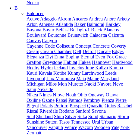
Neeko
B
Baldocer
Active
Adaggio
Akrom
Ancares
Andrea
Anore
Arkety
Arlon
Athenea
Atlantida
Baker
Balmoral
Barkley
Bayona
Bayur
Belfast
Bellagio-1
Black
Blancos
Boulevard
Boutonne
Brunswich
Calacatta
Calcutta
Canvas
Canyon
Cayenne
Code
Coliseum
Concept
Concrete
Coverty
Cream
Cream Chamber
Delf
Detroit
Ducale
Edges
Eleganza
Elyt
Enna
Epping
Eternal
Even
Fox
Grace
Grafton
Greystone
Habitat
Hakea
Hannover
Hardwood
Hedby
Hydra
Iceland
Invictus
June
Kaliva
Kamba
Kauri
Kavala
Kotibe
Kunny
Larchwood
Leeds
Liverpool
Lux Marmorea
Maia
Maine
Maryland
Michigan
Milos
Mon
Muretto
Naoki
Navora
Neve
Satin
Nexside
Nikea
Nimes
Niove
Noah
Ohio
Oneway
Otawa
Oxiline
Ozone
Parsel
Patmos
Pembrey
Pienza
Pierre
Piggot
Polaris
Portoro
Prospect
Quarzite
Quios
Raschel
Riscal
Riverdale
Rodano
Sanford
Savona
Seul
Shetland
Shira
Silver
Sitka
Solid
Statuario
Storm
Sunshine
Sutton
Tasos
Tennessee
Ural
Urban
Vancouver
Vanglih
Venice
Wacom
Wooden
Yale
York
Zermatt