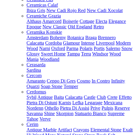
Ceramicas Calaf
Ibiza Gris
New Cadi Rojo Red
New Cadi Xocolat
Ceramiche Grazia
Althaus
Amarcord
Boiserie
Cottage
Electa
Elegance
Epoque
New Classic
Old England
Retro
Ceramika Konskie
Amsterdam
Bohemy
Botanica
Braga
Brennero
Calacatta
Cordoba
Glamour
Intense
Liverpool
Modern
Wood
Narni
Oxford
Parma
Polaris
Portis
Salerno
Snow
Glossy
Sweet Home
Tampa
Terra
Windsor
Wood
Mania
Woodland
Cerasarda
Sardina
Cercom
Amaranto
Ceppo Di Gres
Cosmo
In Contro
Infinity
Quarzi
Soap Stone
Temper
Cerdomus
Sybil
Antique
Baita
Calacatta
Castle
Club
Crete
Effetto
Pietra Di Ostuni
Karnis
Lefka
Legarage
Mexicana
Nordenn
Othello
Pietra Di Assisi
Prive
Pulpis
Reserve
Savanna
Shine
Skorpion
Statuario Bianco
Supreme
Tahoe
Verve
Cerim
Antique Marble
Artifact
Crayons
Elemental Stone
Exalt