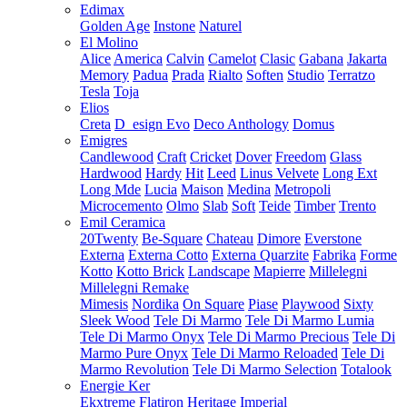
Edimax
Golden Age
Instone
Naturel
El Molino
Alice
America
Calvin
Camelot
Clasic
Gabana
Jakarta
Memory
Padua
Prada
Rialto
Soften
Studio
Terratzo
Tesla
Toja
Elios
Creta
D_esign Evo
Deco Anthology
Domus
Emigres
Candlewood
Craft
Cricket
Dover
Freedom
Glass
Hardwood
Hardy
Hit
Leed
Linus Velvete
Long Ext
Long Mde
Lucia
Maison
Medina
Metropoli
Microcemento
Olmo
Slab
Soft
Teide
Timber
Trento
Emil Ceramica
20Twenty
Be-Square
Chateau
Dimore
Everstone
Externa
Externa Cotto
Externa Quarzite
Fabrika
Forme
Kotto
Kotto Brick
Landscape
Mapierre
Millelegni
Millelegni Remake
Mimesis
Nordika
On Square
Piase
Playwood
Sixty
Sleek Wood
Tele Di Marmo
Tele Di Marmo Lumia
Tele Di Marmo Onyx
Tele Di Marmo Precious
Tele Di
Marmo Pure Onyx
Tele Di Marmo Reloaded
Tele Di
Marmo Revolution
Tele Di Marmo Selection
Totalook
Energie Ker
Ekxtreme
Flatiron
Heritage
Imperial