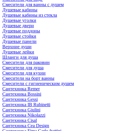
Смесители для ванны с душем
Душевые кабины
Душевые кабины из стекла
Душевые уголки
Душевые двери
Душевые поддоны
Душевые стойки
Душевые панели
Верхние души
Душевые лейки
Шланги для душа
Смесители для раковин
Смесители для душа
Смесители для кухни
Смесители на борт ванны
Смесители с гигиеническим душем
Сантехника Remer
Сантехника Bossini
Сантехника Gessi
Сантехника IB Rubinetti
Сантехника Giulini
Сантехника Nikolazzi
Сантехника Cisal
Сантехника Cea Design
Сантехника Fima Carlo frattini