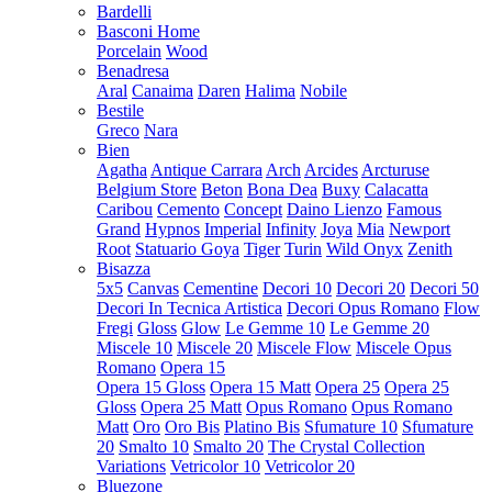
Bardelli
Basconi Home
Porcelain
Wood
Benadresa
Aral
Canaima
Daren
Halima
Nobile
Bestile
Greco
Nara
Bien
Agatha
Antique Carrara
Arch
Arcides
Arcturuse
Belgium Store
Beton
Bona Dea
Buxy
Calacatta
Caribou
Cemento
Concept
Daino Lienzo
Famous
Grand
Hypnos
Imperial
Infinity
Joya
Mia
Newport
Root
Statuario Goya
Tiger
Turin
Wild Onyx
Zenith
Bisazza
5x5
Canvas
Cementine
Decori 10
Decori 20
Decori 50
Decori In Tecnica Artistica
Decori Opus Romano
Flow
Fregi
Gloss
Glow
Le Gemme 10
Le Gemme 20
Miscele 10
Miscele 20
Miscele Flow
Miscele Opus
Romano
Opera 15
Opera 15 Gloss
Opera 15 Matt
Opera 25
Opera 25
Gloss
Opera 25 Matt
Opus Romano
Opus Romano
Matt
Oro
Oro Bis
Platino Bis
Sfumature 10
Sfumature
20
Smalto 10
Smalto 20
The Crystal Collection
Variations
Vetricolor 10
Vetricolor 20
Bluezone