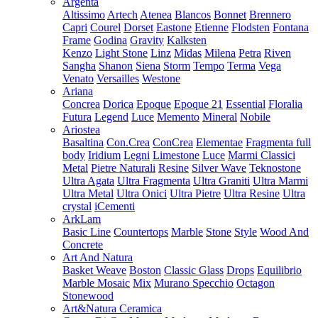
Argenta
Altissimo
Artech
Atenea
Blancos
Bonnet
Brennero
Capri
Courel
Dorset
Eastone
Etienne
Flodsten
Fontana
Frame
Godina
Gravity
Kalksten
Kenzo
Light Stone
Linz
Midas
Milena
Petra
Riven
Sangha
Shanon
Siena
Storm
Tempo
Terma
Vega
Venato
Versailles
Westone
Ariana
Concrea
Dorica
Epoque
Epoque 21
Essential
Floralia
Futura
Legend
Luce
Memento
Mineral
Nobile
Ariostea
Basaltina
Con.Crea
ConCrea
Elementae
Fragmenta full
body
Iridium
Legni
Limestone
Luce
Marmi Classici
Metal
Pietre Naturali
Resine
Silver Wave
Teknostone
Ultra Agata
Ultra Fragmenta
Ultra Graniti
Ultra Marmi
Ultra Metal
Ultra Onici
Ultra Pietre
Ultra Resine
Ultra
crystal
iCementi
ArkLam
Basic Line
Countertops
Marble
Stone
Style
Wood And
Concrete
Art And Natura
Basket Weave
Boston
Classic Glass
Drops
Equilibrio
Marble Mosaic
Mix
Murano Specchio
Octagon
Stonewood
Art&Natura Ceramica