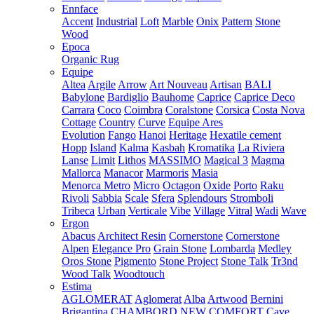
Ennface
Accent
Industrial
Loft
Marble
Onix
Pattern
Stone
Wood
Epoca
Organic Rug
Equipe
Altea
Argile
Arrow
Art Nouveau
Artisan
BALI
Babylone
Bardiglio
Bauhome
Caprice
Caprice Deco
Carrara
Coco
Coimbra
Coralstone
Corsica
Costa Nova
Cottage
Country
Curve
Equipe Ares
Evolution
Fango
Hanoi
Heritage
Hexatile cement
Hopp
Island
Kalma
Kasbah
Kromatika
La Riviera
Lanse
Limit
Lithos
MASSIMO
Magical 3
Magma
Mallorca
Manacor
Marmoris
Masia
Menorca
Metro
Micro
Octagon
Oxide
Porto
Raku
Rivoli
Sabbia
Scale
Sfera
Splendours
Stromboli
Tribeca
Urban
Verticale
Vibe
Village
Vitral
Wadi
Wave
Ergon
Abacus
Architect Resin
Cornerstone
Cornerstone
Alpen
Elegance Pro
Grain Stone
Lombarda
Medley
Oros Stone
Pigmento
Stone Project
Stone Talk
Tr3nd
Wood Talk
Woodtouch
Estima
AGLOMERAT
Aglomerat
Alba
Artwood
Bernini
Brigantina
CHAMBORD NEW
COMFORT
Cave