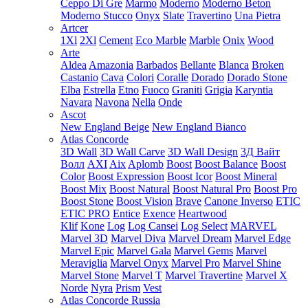
Ceppo Di Gre
Marmo
Moderno
Moderno Beton
Moderno Stucco
Onyx
Slate
Travertino
Una Pietra
Artcer
1Xl
2Xl
Cement
Eco Marble
Marble
Onix
Wood
Arte
Aldea
Amazonia
Barbados
Bellante
Blanca
Broken
Castanio
Cava
Colori
Coralle
Dorado
Dorado Stone
Elba
Estrella
Etno
Fuoco
Graniti
Grigia
Karyntia
Navara
Navona
Nella
Onde
Ascot
New England Beige
New England Bianco
Atlas Concorde
3D Wall
3D Wall Carve
3D Wall Design
3Д Вайт
Волл
AXI
Aix
Aplomb
Boost
Boost Balance
Boost
Color
Boost Expression
Boost Icor
Boost Mineral
Boost Mix
Boost Natural
Boost Natural Pro
Boost Pro
Boost Stone
Boost Vision
Brave
Canone Inverso
ETIC
ETIC PRO
Entice
Exence
Heartwood
Klif
Kone
Log
Log Cansei
Log Select
MARVEL
Marvel 3D
Marvel Diva
Marvel Dream
Marvel Edge
Marvel Epic
Marvel Gala
Marvel Gems
Marvel
Meraviglia
Marvel Onyx
Marvel Pro
Marvel Shine
Marvel Stone
Marvel T
Marvel Travertine
Marvel X
Norde
Nyra
Prism
Vest
Atlas Concorde Russia