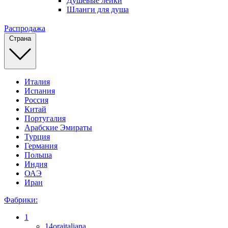
Душевые лейки
Шланги для душа
Распродажа
Страна
Италия
Испания
Россия
Китай
Португалия
Арабские Эмираты
Турция
Германия
Польша
Индия
ОАЭ
Иран
Фабрики:
1
14oraitaliana