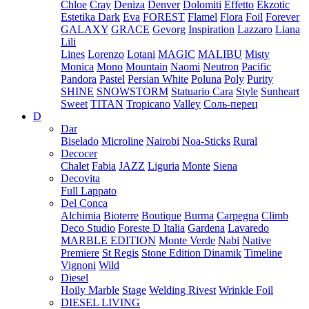
Chloe
Cray
Deniza
Denver
Dolomiti
Effetto
Ekzotic
Estetika Dark
Eva
FOREST
Flamel
Flora
Foil
Forever
GALAXY
GRACE
Gevorg
Inspiration
Lazzaro
Liana
Lili
Lines
Lorenzo
Lotani
MAGIC
MALIBU
Misty
Monica
Mono
Mountain
Naomi
Neutron
Pacific
Pandora
Pastel
Persian White
Poluna
Poly
Purity
SHINE
SNOWSTORM
Statuario Cara
Style
Sunheart
Sweet
TITAN
Tropicano
Valley
Соль-перец
D
Dar
Biselado
Microline
Nairobi
Noa-Sticks
Rural
Decocer
Chalet
Fabia
JAZZ
Liguria
Monte
Siena
Decovita
Full Lappato
Del Conca
Alchimia
Bioterre
Boutique
Burma
Carpegna
Climb
Deco Studio
Foreste D Italia
Gardena
Lavaredo
MARBLE EDITION
Monte Verde
Nabi
Native
Premiere
St Regis
Stone Edition Dinamik
Timeline
Vignoni
Wild
Diesel
Hoily Marble
Stage
Welding Rivest
Wrinkle Foil
DIESEL LIVING