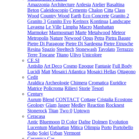
Amazzonia
Architecture
Ardesia
Atelier
Basaltina
Beton
Caleidoscopio
Cemento
Chalon
Citta
Class
Wood
Country Wood
Earth
Eco Concrete
Granito 2
Granito 3
Granito Evo
Kerinox
Kontinua
Landscape
Lavagna
Le Ville
Limpha
Macro
Manhattan
Marmoker
Marmosmart
Marte
Metalwood
Meteor
Metropolis
Nature
Newood
Opus
Petra
Pietra Bauge
Pietre Di Paragone
Pietre Di Sardegna
Pietre Etrusche
Resina
Spazio
Steeltech
Stonewash
Tavolato
Terrazzo
Terre Toscane
Titano
Ulivo
Unicolore
CE.SI
Antislip
Art Deco
Cosmo
Epoque
Fantasie
Full Body
Lucidi
Matt
Mosaici Atlantica
Mosaici Hellas
Ottagono
Cedit
Araldica
Archeologie
Chimera
Cromatica
Euridice
Matrice
Policroma
Rilievi
Storie
Tesori
Century
Aurum
Blend
CONTACT
Cottage
Cristalia
Ecostone
Geology
Glam
Jasper
Medley
Reaction
Rocknest
Stonerock
Titan
Two 0
Uptown
Ceracasa
Antic
Bluemoon
D Color
Dafne
Dolmen
Evolution
Lucentum
Manhattan
Mitica
Olimpia
Porto
Portobello
Soho
Solei
Urban
Vermont
Ceramica Cas