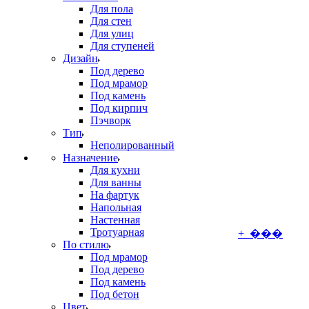
Для пола
Для стен
Для улиц
Для ступеней
Дизайн
Под дерево
Под мрамор
Под камень
Под кирпич
Пэчворк
Тип
Неполированный
Назначение
Для кухни
Для ванны
На фартук
Напольная
Настенная
Тротуарная
+ ���
По стилю
Под мрамор
Под дерево
Под камень
Под бетон
Цвет