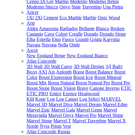
Ceppo Di Gre
Marmo
Moderno
Moderno Beton
Moderno Stucco
Onyx
Slate
Travertino
Una Pietra
Artcer
1Xl
2Xl
Cement
Eco Marble
Marble
Onix
Wood
Arte
Aldea
Amazonia
Barbados
Bellante
Blanca
Broken
Castanio
Cava
Colori
Coralle
Dorado
Dorado Stone
Elba
Estrella
Etno
Fuoco
Graniti
Grigia
Karyntia
Navara
Navona
Nella
Onde
Ascot
New England Beige
New England Bianco
Atlas Concorde
3D Wall
3D Wall Carve
3D Wall Design
3Д Вайт
Волл
AXI
Aix
Aplomb
Boost
Boost Balance
Boost
Color
Boost Expression
Boost Icor
Boost Mineral
Boost Mix
Boost Natural
Boost Natural Pro
Boost Pro
Boost Stone
Boost Vision
Brave
Canone Inverso
ETIC
ETIC PRO
Entice
Exence
Heartwood
Klif
Kone
Log
Log Cansei
Log Select
MARVEL
Marvel 3D
Marvel Diva
Marvel Dream
Marvel Edge
Marvel Epic
Marvel Gala
Marvel Gems
Marvel
Meraviglia
Marvel Onyx
Marvel Pro
Marvel Shine
Marvel Stone
Marvel T
Marvel Travertine
Marvel X
Norde
Nyra
Prism
Vest
Atlas Concorde Russia