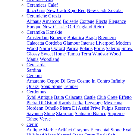
Ceramicas Calaf
Ibiza Gris
New Cadi Rojo Red
New Cadi Xocolat
Ceramiche Grazia
Althaus
Amarcord
Boiserie
Cottage
Electa
Elegance
Epoque
New Classic
Old England
Retro
Ceramika Konskie
Amsterdam
Bohemy
Botanica
Braga
Brennero
Calacatta
Cordoba
Glamour
Intense
Liverpool
Modern
Wood
Narni
Oxford
Parma
Polaris
Portis
Salerno
Snow
Glossy
Sweet Home
Tampa
Terra
Windsor
Wood
Mania
Woodland
Cerasarda
Sardina
Cercom
Amaranto
Ceppo Di Gres
Cosmo
In Contro
Infinity
Quarzi
Soap Stone
Temper
Cerdomus
Sybil
Antique
Baita
Calacatta
Castle
Club
Crete
Effetto
Pietra Di Ostuni
Karnis
Lefka
Legarage
Mexicana
Nordenn
Othello
Pietra Di Assisi
Prive
Pulpis
Reserve
Savanna
Shine
Skorpion
Statuario Bianco
Supreme
Tahoe
Verve
Cerim
Antique Marble
Artifact
Crayons
Elemental Stone
Exalt