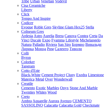
Tribe
Urban
Venetian
Vodevil
Cisa Ceramiche
Liberty
Click
Tempo And Inspire
Codicer
Evoque
Roble Gres
Skyline Glam Hex25
Stella
Coliseum Gres
Ardesia
Astro
Aurelia
Brera
Canova
Contea
Creta
Da
Vinci
Ducale
Expo
Fyamma
Lifestyle
Michelangelo
Natura
Palladio
Riviera
San Siro
Бормио
Вивальди
Лирика
Монца
Рим
Саленто
Тиволи
Colli
Byron
Colorker
Tangram
Cotto d'Este
Black-White
Cement Project
Cluny
Exedra
Limestone
Materica
Metal
Over
Wonderwall
Creatile
Cemento
Exotic
Marbles
Onyx
Stone And Marble
Twenties
Whites
Wood
Creto
Ambra
Aquarelle
Aurora
Avenzo
CEMENTO
SASSOLINO
Calacatta
Calacatta Gold
Checkmate