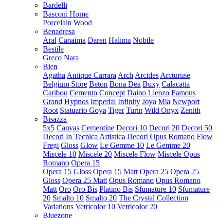
Bardelli
Basconi Home
Porcelain
Wood
Benadresa
Aral
Canaima
Daren
Halima
Nobile
Bestile
Greco
Nara
Bien
Agatha
Antique Carrara
Arch
Arcides
Arcturuse
Belgium Store
Beton
Bona Dea
Buxy
Calacatta
Caribou
Cemento
Concept
Daino Lienzo
Famous
Grand
Hypnos
Imperial
Infinity
Joya
Mia
Newport
Root
Statuario Goya
Tiger
Turin
Wild Onyx
Zenith
Bisazza
5x5
Canvas
Cementine
Decori 10
Decori 20
Decori 50
Decori In Tecnica Artistica
Decori Opus Romano
Flow
Fregi
Gloss
Glow
Le Gemme 10
Le Gemme 20
Miscele 10
Miscele 20
Miscele Flow
Miscele Opus
Romano
Opera 15
Opera 15 Gloss
Opera 15 Matt
Opera 25
Opera 25
Gloss
Opera 25 Matt
Opus Romano
Opus Romano
Matt
Oro
Oro Bis
Platino Bis
Sfumature 10
Sfumature
20
Smalto 10
Smalto 20
The Crystal Collection
Variations
Vetricolor 10
Vetricolor 20
Bluezone