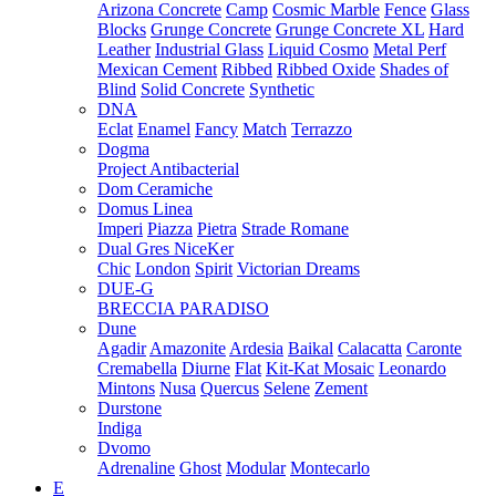
Arizona Concrete
Camp
Cosmic Marble
Fence
Glass
Blocks
Grunge Concrete
Grunge Concrete XL
Hard
Leather
Industrial Glass
Liquid Cosmo
Metal Perf
Mexican Cement
Ribbed
Ribbed Oxide
Shades of
Blind
Solid Concrete
Synthetic
DNA
Eclat
Enamel
Fancy
Match
Terrazzo
Dogma
Project Antibacterial
Dom Ceramiche
Domus Linea
Imperi
Piazza
Pietra
Strade Romane
Dual Gres NiceKer
Chic
London
Spirit
Victorian Dreams
DUE-G
BRECCIA PARADISO
Dune
Agadir
Amazonite
Ardesia
Baikal
Calacatta
Caronte
Cremabella
Diurne
Flat
Kit-Kat Mosaic
Leonardo
Mintons
Nusa
Quercus
Selene
Zement
Durstone
Indiga
Dvomo
Adrenaline
Ghost
Modular
Montecarlo
E