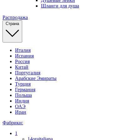
Душевые лейки
Шланги для душа
Распродажа
Страна
Италия
Испания
Россия
Китай
Португалия
Арабские Эмираты
Турция
Германия
Польша
Индия
ОАЭ
Иран
Фабрики:
1
14oraitaliana