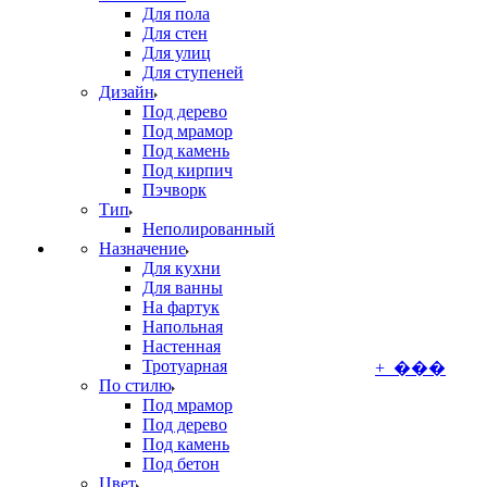
Для пола
Для стен
Для улиц
Для ступеней
Дизайн
Под дерево
Под мрамор
Под камень
Под кирпич
Пэчворк
Тип
Неполированный
Назначение
Для кухни
Для ванны
На фартук
Напольная
Настенная
Тротуарная
+ ���
По стилю
Под мрамор
Под дерево
Под камень
Под бетон
Цвет