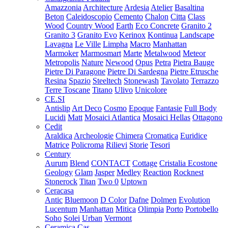
Amazzonia
Architecture
Ardesia
Atelier
Basaltina
Beton
Caleidoscopio
Cemento
Chalon
Citta
Class
Wood
Country Wood
Earth
Eco Concrete
Granito 2
Granito 3
Granito Evo
Kerinox
Kontinua
Landscape
Lavagna
Le Ville
Limpha
Macro
Manhattan
Marmoker
Marmosmart
Marte
Metalwood
Meteor
Metropolis
Nature
Newood
Opus
Petra
Pietra Bauge
Pietre Di Paragone
Pietre Di Sardegna
Pietre Etrusche
Resina
Spazio
Steeltech
Stonewash
Tavolato
Terrazzo
Terre Toscane
Titano
Ulivo
Unicolore
CE.SI
Antislip
Art Deco
Cosmo
Epoque
Fantasie
Full Body
Lucidi
Matt
Mosaici Atlantica
Mosaici Hellas
Ottagono
Cedit
Araldica
Archeologie
Chimera
Cromatica
Euridice
Matrice
Policroma
Rilievi
Storie
Tesori
Century
Aurum
Blend
CONTACT
Cottage
Cristalia
Ecostone
Geology
Glam
Jasper
Medley
Reaction
Rocknest
Stonerock
Titan
Two 0
Uptown
Ceracasa
Antic
Bluemoon
D Color
Dafne
Dolmen
Evolution
Lucentum
Manhattan
Mitica
Olimpia
Porto
Portobello
Soho
Solei
Urban
Vermont
Ceramica Cas