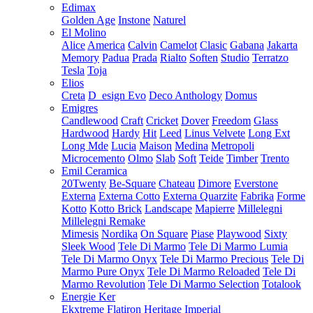
Edimax
Golden Age
Instone
Naturel
El Molino
Alice
America
Calvin
Camelot
Clasic
Gabana
Jakarta
Memory
Padua
Prada
Rialto
Soften
Studio
Terratzo
Tesla
Toja
Elios
Creta
D_esign Evo
Deco Anthology
Domus
Emigres
Candlewood
Craft
Cricket
Dover
Freedom
Glass
Hardwood
Hardy
Hit
Leed
Linus Velvete
Long Ext
Long Mde
Lucia
Maison
Medina
Metropoli
Microcemento
Olmo
Slab
Soft
Teide
Timber
Trento
Emil Ceramica
20Twenty
Be-Square
Chateau
Dimore
Everstone
Externa
Externa Cotto
Externa Quarzite
Fabrika
Forme
Kotto
Kotto Brick
Landscape
Mapierre
Millelegni
Millelegni Remake
Mimesis
Nordika
On Square
Piase
Playwood
Sixty
Sleek Wood
Tele Di Marmo
Tele Di Marmo Lumia
Tele Di Marmo Onyx
Tele Di Marmo Precious
Tele Di
Marmo Pure Onyx
Tele Di Marmo Reloaded
Tele Di
Marmo Revolution
Tele Di Marmo Selection
Totalook
Energie Ker
Ekxtreme
Flatiron
Heritage
Imperial