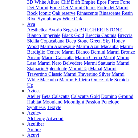
3D White
Allure
Cliff
Drift
Empire
Epos
Force
Forte
Dei Marmi
Forte Dei Marmi Quark
Forte dei Marmi
Rock
Iconic
Oak reserve
Rinascente
Rinascente Resin
Rive
Symphonyx
Wine Oak
Ava
Aesthetica
Avorio Segesta
BOLGHERI STONE
Bianco Imperiale
Black Gold
Breccia Capraia
Breccia
Sicilia
Copacabana
Deep Stone
Green Sky
Honey
Wood
Marmi Arabesque
Marmi Azul Macauba
Marmi
Bardiglio Cenere
Marmi Bianco Bernini
Marmi Bronze
Amani
Marmi Calacatta
Marmi Crema Marfil
Marmi
Lasa
Marmi Nero Belvedere
Marmi Statuario
Marmi
Statuario Splendente
Marmi Taj Mahal
Marmi
Travertino Classic
Marmi Travertino Silver
Marmi
White Macauba
Marmo E Pietra
Onice Iride
Scratch
Up
Azteca
Atelier
Beta Calacatta
Calacatta Gold
Domino
Ground
Habitat
Moonland
Moonlight
Passion
Penelope
Synthesis
Textyle
Azulev
Alchemy
Artwood
Azuliber
Ambre
Azuvi