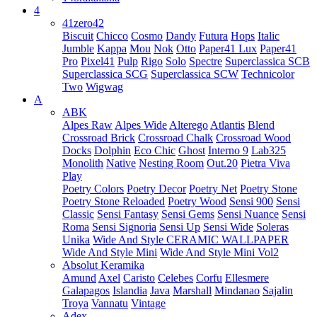
4
41zero42
Biscuit
Chicco
Cosmo
Dandy
Futura
Hops
Italic
Jumble
Kappa
Mou
Nok
Otto
Paper41 Lux
Paper41
Pro
Pixel41
Pulp
Rigo
Solo
Spectre
Superclassica SCB
Superclassica SCG
Superclassica SCW
Technicolor
Two
Wigwag
A
ABK
Alpes Raw
Alpes Wide
Alterego
Atlantis
Blend
Crossroad Brick
Crossroad Chalk
Crossroad Wood
Docks
Dolphin
Eco Chic
Ghost
Interno 9
Lab325
Monolith
Native
Nesting Room
Out.20
Pietra Viva
Play
Poetry Colors
Poetry Decor
Poetry Net
Poetry Stone
Poetry Stone Reloaded
Poetry Wood
Sensi 900
Sensi
Classic
Sensi Fantasy
Sensi Gems
Sensi Nuance
Sensi
Roma
Sensi Signoria
Sensi Up
Sensi Wide
Soleras
Unika
Wide And Style CERAMIC WALLPAPER
Wide And Style Mini
Wide And Style Mini Vol2
Absolut Keramika
Amund
Axel
Caristo
Celebes
Corfu
Ellesmere
Galapagos
Islandia
Java
Marshall
Mindanao
Sajalin
Troya
Vannatu
Vintage
Adex