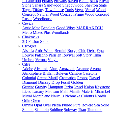
Pecanwood
Polaris
Provans
Raven
Rento
Rock
Royal
Stone
Sahara
Sandwood
Shabbywood
Shevron
Slate
Tagro
Tiffany
Townhouse
Tunis
Vegas
Versal
Wood
Concept Natural
Wood Concept Prime
Wood Concept
Rustic
Woodhouse
Cevica
Antic Mate
Becolors
Good Vibes
MARRAKECH
Metro
Mixes
Plus
Woodlands
Chakmaks
3D Fusion Stone
Cicogres
Alsacia
Artic Wood
Bernini
Borgo
Chic
Deba
Eyra
Louvre
Palatino
Parisien
Revival
Soft
Story
Tinia
Umbria
Verona
Vinyle
Cifre
Adobe
Alchimia
Alure
Amazonia
Arianne
Arvora
Atmosphere
Brillant
Bulevar
Cambre
Casetone
Colonial
Crema Marfil
Cromatica
Cronos
Dassel
Diamond
Dimsey
Drop
Fossil
Golden
Granite
Gravity
Hampton
Jazba
Jewel
Kalon
Keystone
Liceo
Luxury
Madison
Mahi
Manila
Materia
Mirambel
Mitral
Montblanc
Nautalis
Nebraska Colours
Nordik
Odin
Oken
Omnia
Opal
Oval
Pietra
Pulido
Pure
Rovere
Sea
Solid
Sonora
Statuario
Sublime
Subway
Titan
Tramonto