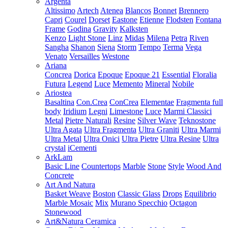
Argenta
Altissimo
Artech
Atenea
Blancos
Bonnet
Brennero
Capri
Courel
Dorset
Eastone
Etienne
Flodsten
Fontana
Frame
Godina
Gravity
Kalksten
Kenzo
Light Stone
Linz
Midas
Milena
Petra
Riven
Sangha
Shanon
Siena
Storm
Tempo
Terma
Vega
Venato
Versailles
Westone
Ariana
Concrea
Dorica
Epoque
Epoque 21
Essential
Floralia
Futura
Legend
Luce
Memento
Mineral
Nobile
Ariostea
Basaltina
Con.Crea
ConCrea
Elementae
Fragmenta full
body
Iridium
Legni
Limestone
Luce
Marmi Classici
Metal
Pietre Naturali
Resine
Silver Wave
Teknostone
Ultra Agata
Ultra Fragmenta
Ultra Graniti
Ultra Marmi
Ultra Metal
Ultra Onici
Ultra Pietre
Ultra Resine
Ultra
crystal
iCementi
ArkLam
Basic Line
Countertops
Marble
Stone
Style
Wood And
Concrete
Art And Natura
Basket Weave
Boston
Classic Glass
Drops
Equilibrio
Marble Mosaic
Mix
Murano Specchio
Octagon
Stonewood
Art&Natura Ceramica