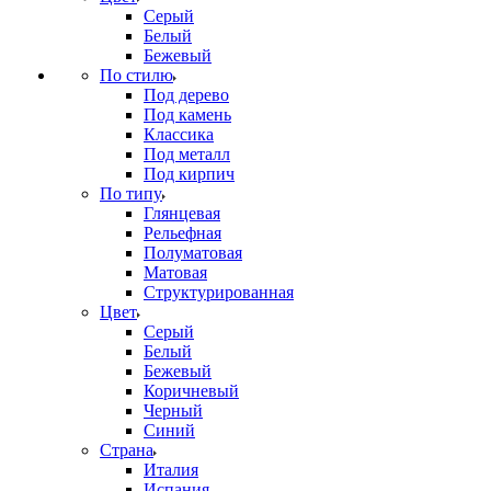
Серый
Белый
Бежевый
По стилю
Под дерево
Под камень
Классика
Под металл
Под кирпич
По типу
Глянцевая
Рельефная
Полуматовая
Матовая
Структурированная
Цвет
Серый
Белый
Бежевый
Коричневый
Черный
Синий
Страна
Италия
Испания