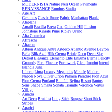
MODERNISTA
Nature
Neri
Ocean
Pavimento
RENAISSANCE
Rombos
Studio
Age Art
Ceramics
Classic Stone
Fabric
Manhattan
Planks
Alaplana
Amalfi
Brasilia
Brera
Goa
Golden Hill
Illusion
Johnstone
Kinsale
Pune
Ripley
Urano
Alta Ceramica
Affreschi
Altacera
Albion
Antique
Antre
Artdeco
Atlantic
Avenue
Bayron
Bella
Blik Azul
Blik Crema
Briole
Deco
Deco Sky
Detroit
Eleganza
Elemento
Elite
Enigma
Eterna
Felicity
Groundy
Fern
Fluence
Formwork
Glent
Imprint
Interni
Islandia
Julia
Liberto
Lima
Luxury
Megapolis
Miracle
Modern
Napoli
Nova
Oliver
Orion
Palmira
Paradise
Pion Azul
Pion Crema
Portland
Rainfall
Rejina
Resort
Santos
Sens
Shape
Smalta
Sonata
Triangle
Veronica
Vertus
Village
Amadis
Art Deco
Brutalist
Long Stick
Rugose
Short Stick
Stripes
Aparici