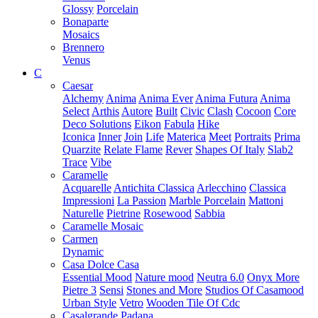
Glossy
Porcelain
Bonaparte
Mosaics
Brennero
Venus
C
Caesar
Alchemy
Anima
Anima Ever
Anima Futura
Anima
Select
Arthis
Autore
Built
Civic
Clash
Cocoon
Core
Deco Solutions
Eikon
Fabula
Hike
Iconica
Inner
Join
Life
Materica
Meet
Portraits
Prima
Quarzite
Relate Flame
Rever
Shapes Of Italy
Slab2
Trace
Vibe
Caramelle
Acquarelle
Antichita Classica
Arlecchino
Classica
Impressioni
La Passion
Marble Porcelain
Mattoni
Naturelle
Pietrine
Rosewood
Sabbia
Caramelle Mosaic
Carmen
Dynamic
Casa Dolce Casa
Essential Mood
Nature mood
Neutra 6.0
Onyx More
Pietre 3
Sensi
Stones and More
Studios Of Casamood
Urban Style
Vetro
Wooden Tile Of Cdc
Casalgrande Padana