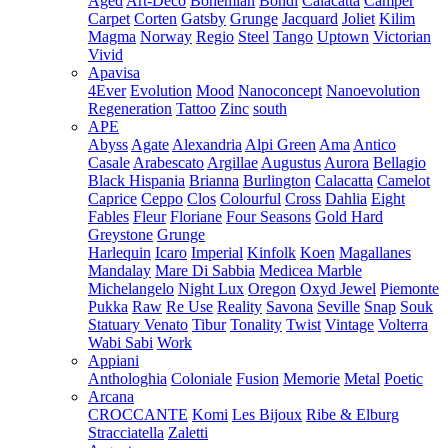
Aged
Art-Deco
Bohemian
Bondi
Calacatta
Camper
Carpet
Corten
Gatsby
Grunge
Jacquard
Joliet
Kilim
Magma
Norway
Regio
Steel
Tango
Uptown
Victorian
Vivid
Apavisa
4Ever
Evolution
Mood
Nanoconcept
Nanoevolution
Regeneration
Tattoo
Zinc
south
APE
Abyss
Agate
Alexandria
Alpi Green
Ama
Antico
Casale
Arabescato
Argillae
Augustus
Aurora
Bellagio
Black Hispania
Brianna
Burlington
Calacatta
Camelot
Caprice
Ceppo
Clos
Colourful
Cross
Dahlia
Eight
Fables
Fleur
Floriane
Four Seasons
Gold Hard
Greystone
Grunge
Harlequin
Icaro
Imperial
Kinfolk
Koen
Magallanes
Mandalay
Mare Di Sabbia
Medicea Marble
Michelangelo
Night Lux
Oregon
Oxyd Jewel
Piemonte
Pukka
Raw
Re Use
Reality
Savona
Seville
Snap
Souk
Statuary Venato
Tibur
Tonality
Twist
Vintage
Volterra
Wabi Sabi
Work
Appiani
Anthologhia
Coloniale
Fusion
Memorie
Metal
Poetic
Arcana
CROCCANTE
Komi
Les Bijoux
Ribe & Elburg
Stracciatella
Zaletti