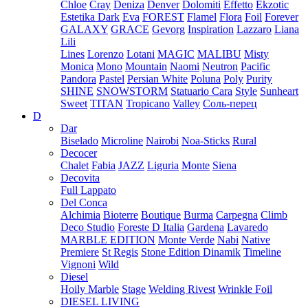
Chloe
Cray
Deniza
Denver
Dolomiti
Effetto
Ekzotic
Estetika Dark
Eva
FOREST
Flamel
Flora
Foil
Forever
GALAXY
GRACE
Gevorg
Inspiration
Lazzaro
Liana
Lili
Lines
Lorenzo
Lotani
MAGIC
MALIBU
Misty
Monica
Mono
Mountain
Naomi
Neutron
Pacific
Pandora
Pastel
Persian White
Poluna
Poly
Purity
SHINE
SNOWSTORM
Statuario Cara
Style
Sunheart
Sweet
TITAN
Tropicano
Valley
Соль-перец
D
Dar
Biselado
Microline
Nairobi
Noa-Sticks
Rural
Decocer
Chalet
Fabia
JAZZ
Liguria
Monte
Siena
Decovita
Full Lappato
Del Conca
Alchimia
Bioterre
Boutique
Burma
Carpegna
Climb
Deco Studio
Foreste D Italia
Gardena
Lavaredo
MARBLE EDITION
Monte Verde
Nabi
Native
Premiere
St Regis
Stone Edition Dinamik
Timeline
Vignoni
Wild
Diesel
Hoily Marble
Stage
Welding Rivest
Wrinkle Foil
DIESEL LIVING