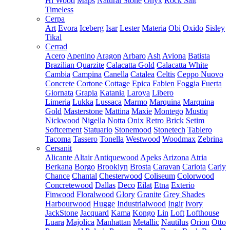
Hi Wood
Maps
Natural Stone
Onyx
Rock Salt
Timeless
Cerpa
Art
Evora
Iceberg
Isar
Lester
Materia
Obi
Oxido
Sisley
Tikal
Cerrad
Acero
Apenino
Aragon
Arbaro
Ash
Aviona
Batista
Brazilian Quarzite
Calacatta Gold
Calacatta White
Cambia
Campina
Canella
Catalea
Celtis
Ceppo Nuovo
Concrete
Cortone
Cottage
Epica
Fabien
Foggia
Fuerta
Giornata
Grapia
Katania
Laroya
Libero
Limeria
Lukka
Lussaca
Marmo
Marquina
Marquina
Gold
Masterstone
Mattina
Maxie
Montego
Mustiq
Nickwood
Nigella
Notta
Onix
Retro Brick
Setim
Softcement
Statuario
Stonemood
Stonetech
Tablero
Tacoma
Tassero
Tonella
Westwood
Woodmax
Zebrina
Cersanit
Alicante
Altair
Antiquewood
Apeks
Arizona
Atria
Berkana
Borgo
Brooklyn
Brosta
Caravan
Cariota
Carly
Chance
Chantal
Chesterwood
Coliseum
Colorwood
Concretewood
Dallas
Deco
Eilat
Etna
Exterio
Finwood
Floralwood
Glory
Granite
Grey Shades
Harbourwood
Hugge
Industrialwood
Ingir
Ivory
JackStone
Jacquard
Kama
Kongo
Lin
Loft
Lofthouse
Luara
Majolica
Manhattan
Metallic
Nautilus
Orion
Otto