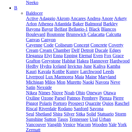
Neeko
B
Baldocer
Active
Adaggio
Akrom
Ancares
Andrea
Anore
Arkety
Arlon
Athenea
Atlantida
Baker
Balmoral
Barkley
Bayona
Bayur
Belfast
Bellagio-1
Black
Blancos
Boulevard
Boutonne
Brunswich
Calacatta
Calcutta
Canvas
Canyon
Cayenne
Code
Coliseum
Concept
Concrete
Coverty
Cream
Cream Chamber
Delf
Detroit
Ducale
Edges
Eleganza
Elyt
Enna
Epping
Eternal
Even
Fox
Grace
Grafton
Greystone
Habitat
Hakea
Hannover
Hardwood
Hedby
Hydra
Iceland
Invictus
June
Kaliva
Kamba
Kauri
Kavala
Kotibe
Kunny
Larchwood
Leeds
Liverpool
Lux Marmorea
Maia
Maine
Maryland
Michigan
Milos
Mon
Muretto
Naoki
Navora
Neve
Satin
Nexside
Nikea
Nimes
Niove
Noah
Ohio
Oneway
Otawa
Oxiline
Ozone
Parsel
Patmos
Pembrey
Pienza
Pierre
Piggot
Polaris
Portoro
Prospect
Quarzite
Quios
Raschel
Riscal
Riverdale
Rodano
Sanford
Savona
Seul
Shetland
Shira
Silver
Sitka
Solid
Statuario
Storm
Sunshine
Sutton
Tasos
Tennessee
Ural
Urban
Vancouver
Vanglih
Venice
Wacom
Wooden
Yale
York
Zermatt