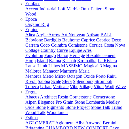
Ennface
Accent
Industrial
Loft
Marble
Onix
Pattern
Stone
Wood
Epoca
Organic Rug
Equipe
Altea
Argile
Arrow
Art Nouveau
Artisan
BALI
Babylone
Bardiglio
Bauhome
Caprice
Caprice Deco
Carrara
Coco
Coimbra
Coralstone
Corsica
Costa Nova
Cottage
Country
Curve
Equipe Ares
Evolution
Fango
Hanoi
Heritage
Hexatile cement
Hopp
Island
Kalma
Kasbah
Kromatika
La Riviera
Lanse
Limit
Lithos
MASSIMO
Magical 3
Magma
Mallorca
Manacor
Marmoris
Masia
Menorca
Metro
Micro
Octagon
Oxide
Porto
Raku
Rivoli
Sabbia
Scale
Sfera
Splendours
Stromboli
Tribeca
Urban
Verticale
Vibe
Village
Vitral
Wadi
Wave
Ergon
Abacus
Architect Resin
Cornerstone
Cornerstone
Alpen
Elegance Pro
Grain Stone
Lombarda
Medley
Oros Stone
Pigmento
Stone Project
Stone Talk
Tr3nd
Wood Talk
Woodtouch
Estima
AGLOMERAT
Aglomerat
Alba
Artwood
Bernini
Brigantina
CHAMBORD NEW
COMFORT
Cave