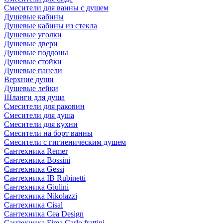
Смесители для ванны с душем
Душевые кабины
Душевые кабины из стекла
Душевые уголки
Душевые двери
Душевые поддоны
Душевые стойки
Душевые панели
Верхние души
Душевые лейки
Шланги для душа
Смесители для раковин
Смесители для душа
Смесители для кухни
Смесители на борт ванны
Смесители с гигиеническим душем
Сантехника Remer
Сантехника Bossini
Сантехника Gessi
Сантехника IB Rubinetti
Сантехника Giulini
Сантехника Nikolazzi
Сантехника Cisal
Сантехника Cea Design
Сантехника Fima Carlo frattini