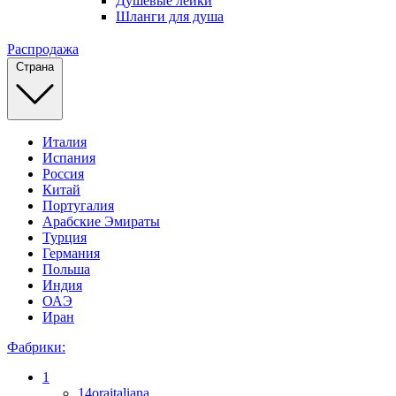
Душевые лейки
Шланги для душа
Распродажа
Страна
Италия
Испания
Россия
Китай
Португалия
Арабские Эмираты
Турция
Германия
Польша
Индия
ОАЭ
Иран
Фабрики:
1
14oraitaliana