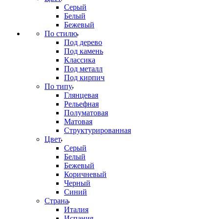
Серый
Белый
Бежевый
По стилю
Под дерево
Под камень
Классика
Под металл
Под кирпич
По типу
Глянцевая
Рельефная
Полуматовая
Матовая
Структурированная
Цвет
Серый
Белый
Бежевый
Коричневый
Черный
Синий
Страна
Италия
Испания