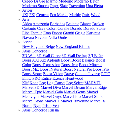
Ceppo Di Gre
Marmo
Moderno
Moderno Beton
Moderno Stucco
Onyx
Slate
Travertino
Una Pietra
Artcer
1Xl
2Xl
Cement
Eco Marble
Marble
Onix
Wood
Arte
Aldea
Amazonia
Barbados
Bellante
Blanca
Broken
Castanio
Cava
Colori
Coralle
Dorado
Dorado Stone
Elba
Estrella
Etno
Fuoco
Graniti
Grigia
Karyntia
Navara
Navona
Nella
Onde
Ascot
New England Beige
New England Bianco
Atlas Concorde
3D Wall
3D Wall Carve
3D Wall Design
3Д Вайт
Волл
AXI
Aix
Aplomb
Boost
Boost Balance
Boost
Color
Boost Expression
Boost Icor
Boost Mineral
Boost Mix
Boost Natural
Boost Natural Pro
Boost Pro
Boost Stone
Boost Vision
Brave
Canone Inverso
ETIC
ETIC PRO
Entice
Exence
Heartwood
Klif
Kone
Log
Log Cansei
Log Select
MARVEL
Marvel 3D
Marvel Diva
Marvel Dream
Marvel Edge
Marvel Epic
Marvel Gala
Marvel Gems
Marvel
Meraviglia
Marvel Onyx
Marvel Pro
Marvel Shine
Marvel Stone
Marvel T
Marvel Travertine
Marvel X
Norde
Nyra
Prism
Vest
Atlas Concorde Russia