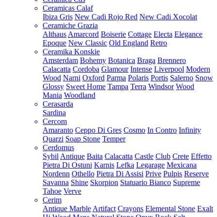
Ceramicas Calaf
Ibiza Gris
New Cadi Rojo Red
New Cadi Xocolat
Ceramiche Grazia
Althaus
Amarcord
Boiserie
Cottage
Electa
Elegance
Epoque
New Classic
Old England
Retro
Ceramika Konskie
Amsterdam
Bohemy
Botanica
Braga
Brennero
Calacatta
Cordoba
Glamour
Intense
Liverpool
Modern
Wood
Narni
Oxford
Parma
Polaris
Portis
Salerno
Snow
Glossy
Sweet Home
Tampa
Terra
Windsor
Wood
Mania
Woodland
Cerasarda
Sardina
Cercom
Amaranto
Ceppo Di Gres
Cosmo
In Contro
Infinity
Quarzi
Soap Stone
Temper
Cerdomus
Sybil
Antique
Baita
Calacatta
Castle
Club
Crete
Effetto
Pietra Di Ostuni
Karnis
Lefka
Legarage
Mexicana
Nordenn
Othello
Pietra Di Assisi
Prive
Pulpis
Reserve
Savanna
Shine
Skorpion
Statuario Bianco
Supreme
Tahoe
Verve
Cerim
Antique Marble
Artifact
Crayons
Elemental Stone
Exalt