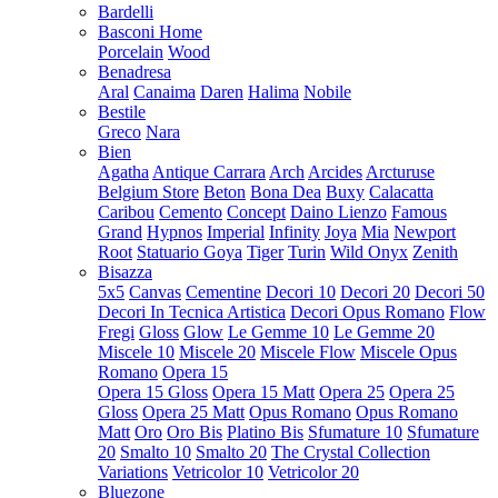
Bardelli
Basconi Home
Porcelain
Wood
Benadresa
Aral
Canaima
Daren
Halima
Nobile
Bestile
Greco
Nara
Bien
Agatha
Antique Carrara
Arch
Arcides
Arcturuse
Belgium Store
Beton
Bona Dea
Buxy
Calacatta
Caribou
Cemento
Concept
Daino Lienzo
Famous
Grand
Hypnos
Imperial
Infinity
Joya
Mia
Newport
Root
Statuario Goya
Tiger
Turin
Wild Onyx
Zenith
Bisazza
5x5
Canvas
Cementine
Decori 10
Decori 20
Decori 50
Decori In Tecnica Artistica
Decori Opus Romano
Flow
Fregi
Gloss
Glow
Le Gemme 10
Le Gemme 20
Miscele 10
Miscele 20
Miscele Flow
Miscele Opus
Romano
Opera 15
Opera 15 Gloss
Opera 15 Matt
Opera 25
Opera 25
Gloss
Opera 25 Matt
Opus Romano
Opus Romano
Matt
Oro
Oro Bis
Platino Bis
Sfumature 10
Sfumature
20
Smalto 10
Smalto 20
The Crystal Collection
Variations
Vetricolor 10
Vetricolor 20
Bluezone