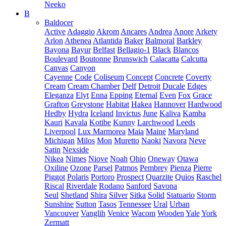
Neeko
B
Baldocer
Active
Adaggio
Akrom
Ancares
Andrea
Anore
Arkety
Arlon
Athenea
Atlantida
Baker
Balmoral
Barkley
Bayona
Bayur
Belfast
Bellagio-1
Black
Blancos
Boulevard
Boutonne
Brunswich
Calacatta
Calcutta
Canvas
Canyon
Cayenne
Code
Coliseum
Concept
Concrete
Coverty
Cream
Cream Chamber
Delf
Detroit
Ducale
Edges
Eleganza
Elyt
Enna
Epping
Eternal
Even
Fox
Grace
Grafton
Greystone
Habitat
Hakea
Hannover
Hardwood
Hedby
Hydra
Iceland
Invictus
June
Kaliva
Kamba
Kauri
Kavala
Kotibe
Kunny
Larchwood
Leeds
Liverpool
Lux Marmorea
Maia
Maine
Maryland
Michigan
Milos
Mon
Muretto
Naoki
Navora
Neve
Satin
Nexside
Nikea
Nimes
Niove
Noah
Ohio
Oneway
Otawa
Oxiline
Ozone
Parsel
Patmos
Pembrey
Pienza
Pierre
Piggot
Polaris
Portoro
Prospect
Quarzite
Quios
Raschel
Riscal
Riverdale
Rodano
Sanford
Savona
Seul
Shetland
Shira
Silver
Sitka
Solid
Statuario
Storm
Sunshine
Sutton
Tasos
Tennessee
Ural
Urban
Vancouver
Vanglih
Venice
Wacom
Wooden
Yale
York
Zermatt