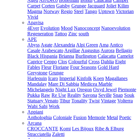
Aged
Art-Deco
Bohemian
Bondi
Calacatta
Camper
Carpet
Corten
Gatsby
Grunge
Jacquard
Joliet
Kilim
Magma
Norway
Regio
Steel
Tango
Uptown
Victorian
Vivid
Apavisa
4Ever
Evolution
Mood
Nanoconcept
Nanoevolution
Regeneration
Tattoo
Zinc
south
APE
Abyss
Agate
Alexandria
Alpi Green
Ama
Antico
Casale
Arabescato
Argillae
Augustus
Aurora
Bellagio
Black Hispania
Brianna
Burlington
Calacatta
Camelot
Caprice
Ceppo
Clos
Colourful
Cross
Dahlia
Eight
Fables
Fleur
Floriane
Four Seasons
Gold Hard
Greystone
Grunge
Harlequin
Icaro
Imperial
Kinfolk
Koen
Magallanes
Mandalay
Mare Di Sabbia
Medicea Marble
Michelangelo
Night Lux
Oregon
Oxyd Jewel
Piemonte
Pukka
Raw
Re Use
Reality
Savona
Seville
Snap
Souk
Statuary Venato
Tibur
Tonality
Twist
Vintage
Volterra
Wabi Sabi
Work
Appiani
Anthologhia
Coloniale
Fusion
Memorie
Metal
Poetic
Arcana
CROCCANTE
Komi
Les Bijoux
Ribe & Elburg
Stracciatella
Zaletti