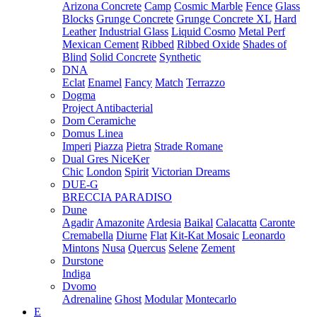
Arizona Concrete
Camp
Cosmic Marble
Fence
Glass
Blocks
Grunge Concrete
Grunge Concrete XL
Hard
Leather
Industrial Glass
Liquid Cosmo
Metal Perf
Mexican Cement
Ribbed
Ribbed Oxide
Shades of
Blind
Solid Concrete
Synthetic
DNA
Eclat
Enamel
Fancy
Match
Terrazzo
Dogma
Project Antibacterial
Dom Ceramiche
Domus Linea
Imperi
Piazza
Pietra
Strade Romane
Dual Gres NiceKer
Chic
London
Spirit
Victorian Dreams
DUE-G
BRECCIA PARADISO
Dune
Agadir
Amazonite
Ardesia
Baikal
Calacatta
Caronte
Cremabella
Diurne
Flat
Kit-Kat Mosaic
Leonardo
Mintons
Nusa
Quercus
Selene
Zement
Durstone
Indiga
Dvomo
Adrenaline
Ghost
Modular
Montecarlo
E