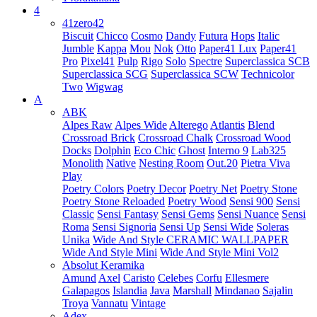
4
41zero42
Biscuit
Chicco
Cosmo
Dandy
Futura
Hops
Italic
Jumble
Kappa
Mou
Nok
Otto
Paper41 Lux
Paper41
Pro
Pixel41
Pulp
Rigo
Solo
Spectre
Superclassica SCB
Superclassica SCG
Superclassica SCW
Technicolor
Two
Wigwag
A
ABK
Alpes Raw
Alpes Wide
Alterego
Atlantis
Blend
Crossroad Brick
Crossroad Chalk
Crossroad Wood
Docks
Dolphin
Eco Chic
Ghost
Interno 9
Lab325
Monolith
Native
Nesting Room
Out.20
Pietra Viva
Play
Poetry Colors
Poetry Decor
Poetry Net
Poetry Stone
Poetry Stone Reloaded
Poetry Wood
Sensi 900
Sensi
Classic
Sensi Fantasy
Sensi Gems
Sensi Nuance
Sensi
Roma
Sensi Signoria
Sensi Up
Sensi Wide
Soleras
Unika
Wide And Style CERAMIC WALLPAPER
Wide And Style Mini
Wide And Style Mini Vol2
Absolut Keramika
Amund
Axel
Caristo
Celebes
Corfu
Ellesmere
Galapagos
Islandia
Java
Marshall
Mindanao
Sajalin
Troya
Vannatu
Vintage
Adex