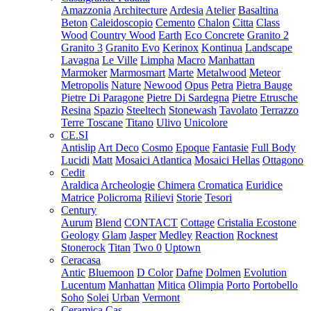
Amazzonia
Architecture
Ardesia
Atelier
Basaltina
Beton
Caleidoscopio
Cemento
Chalon
Citta
Class
Wood
Country Wood
Earth
Eco Concrete
Granito 2
Granito 3
Granito Evo
Kerinox
Kontinua
Landscape
Lavagna
Le Ville
Limpha
Macro
Manhattan
Marmoker
Marmosmart
Marte
Metalwood
Meteor
Metropolis
Nature
Newood
Opus
Petra
Pietra Bauge
Pietre Di Paragone
Pietre Di Sardegna
Pietre Etrusche
Resina
Spazio
Steeltech
Stonewash
Tavolato
Terrazzo
Terre Toscane
Titano
Ulivo
Unicolore
CE.SI
Antislip
Art Deco
Cosmo
Epoque
Fantasie
Full Body
Lucidi
Matt
Mosaici Atlantica
Mosaici Hellas
Ottagono
Cedit
Araldica
Archeologie
Chimera
Cromatica
Euridice
Matrice
Policroma
Rilievi
Storie
Tesori
Century
Aurum
Blend
CONTACT
Cottage
Cristalia
Ecostone
Geology
Glam
Jasper
Medley
Reaction
Rocknest
Stonerock
Titan
Two 0
Uptown
Ceracasa
Antic
Bluemoon
D Color
Dafne
Dolmen
Evolution
Lucentum
Manhattan
Mitica
Olimpia
Porto
Portobello
Soho
Solei
Urban
Vermont
Ceramica Cas