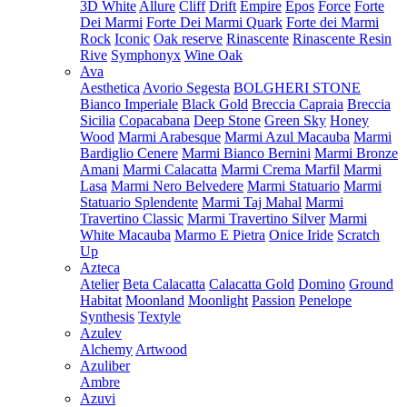
3D White
Allure
Cliff
Drift
Empire
Epos
Force
Forte
Dei Marmi
Forte Dei Marmi Quark
Forte dei Marmi
Rock
Iconic
Oak reserve
Rinascente
Rinascente Resin
Rive
Symphonyx
Wine Oak
Ava
Aesthetica
Avorio Segesta
BOLGHERI STONE
Bianco Imperiale
Black Gold
Breccia Capraia
Breccia
Sicilia
Copacabana
Deep Stone
Green Sky
Honey
Wood
Marmi Arabesque
Marmi Azul Macauba
Marmi
Bardiglio Cenere
Marmi Bianco Bernini
Marmi Bronze
Amani
Marmi Calacatta
Marmi Crema Marfil
Marmi
Lasa
Marmi Nero Belvedere
Marmi Statuario
Marmi
Statuario Splendente
Marmi Taj Mahal
Marmi
Travertino Classic
Marmi Travertino Silver
Marmi
White Macauba
Marmo E Pietra
Onice Iride
Scratch
Up
Azteca
Atelier
Beta Calacatta
Calacatta Gold
Domino
Ground
Habitat
Moonland
Moonlight
Passion
Penelope
Synthesis
Textyle
Azulev
Alchemy
Artwood
Azuliber
Ambre
Azuvi