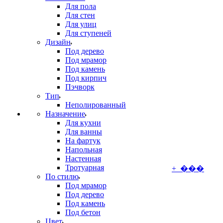
Для пола
Для стен
Для улиц
Для ступеней
Дизайн
Под дерево
Под мрамор
Под камень
Под кирпич
Пэчворк
Тип
Неполированный
Назначение
Для кухни
Для ванны
На фартук
Напольная
Настенная
Тротуарная
+ ���
По стилю
Под мрамор
Под дерево
Под камень
Под бетон
Цвет