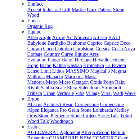
Ennface
Accent
Industrial
Loft
Marble
Onix
Pattern
Stone
Wood
Epoca
Organic Rug
Equipe
Altea
Argile
Arrow
Art Nouveau
Artisan
BALI
Babylone
Bardiglio
Bauhome
Caprice
Caprice Deco
Carrara
Coco
Coimbra
Coralstone
Corsica
Costa Nova
Cottage
Country
Curve
Equipe Ares
Evolution
Fango
Hanoi
Heritage
Hexatile cement
Hopp
Island
Kalma
Kasbah
Kromatika
La Riviera
Lanse
Limit
Lithos
MASSIMO
Magical 3
Magma
Mallorca
Manacor
Marmoris
Masia
Menorca
Metro
Micro
Octagon
Oxide
Porto
Raku
Rivoli
Sabbia
Scale
Sfera
Splendours
Stromboli
Tribeca
Urban
Verticale
Vibe
Village
Vitral
Wadi
Wave
Ergon
Abacus
Architect Resin
Cornerstone
Cornerstone
Alpen
Elegance Pro
Grain Stone
Lombarda
Medley
Oros Stone
Pigmento
Stone Project
Stone Talk
Tr3nd
Wood Talk
Woodtouch
Estima
AGLOMERAT
Aglomerat
Alba
Artwood
Bernini
Brigantina
CHAMBORD NEW
COMFORT
Cave