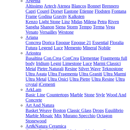
Argenta
Altissimo
Artech
Atenea
Blancos
Bonnet
Brennero
Capri
Courel
Dorset
Eastone
Etienne
Flodsten
Fontana
Frame
Godina
Gravity
Kalksten
Kenzo
Light Stone
Linz
Midas
Milena
Petra
Riven
Sangha
Shanon
Siena
Storm
Tempo
Terma
Vega
Venato
Versailles
Westone
Ariana
Concrea
Dorica
Epoque
Epoque 21
Essential
Floralia
Futura
Legend
Luce
Memento
Mineral
Nobile
Ariostea
Basaltina
Con.Crea
ConCrea
Elementae
Fragmenta full
body
Iridium
Legni
Limestone
Luce
Marmi Classici
Metal
Pietre Naturali
Resine
Silver Wave
Teknostone
Ultra Agata
Ultra Fragmenta
Ultra Graniti
Ultra Marmi
Ultra Metal
Ultra Onici
Ultra Pietre
Ultra Resine
Ultra
crystal
iCementi
ArkLam
Basic Line
Countertops
Marble
Stone
Style
Wood And
Concrete
Art And Natura
Basket Weave
Boston
Classic Glass
Drops
Equilibrio
Marble Mosaic
Mix
Murano Specchio
Octagon
Stonewood
Art&Natura Ceramica