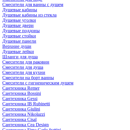
Смесители для ванны с душем
Душевые кабины
Душевые кабины из стекла
Душевые уголки
Душевые двери
Душевые поддоны
Душевые стойки
Душевые панели
Верхние души
Душевые лейки
Шланги для душа
Смесители для раковин
Смесители для душа
Смесители для кухни
Смесители на борт ванны
Смесители с гигиеническим душем
Сантехника Remer
Сантехника Bossini
Сантехника Gessi
Сантехника IB Rubinetti
Сантехника Giulini
Сантехника Nikolazzi
Сантехника Cisal
Сантехника Cea Design
Сантехника Fima Carlo frattini