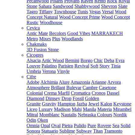
Pecanwood
Polaris
Provans
Raven
Rento
Rock
Royal
Stone
Sahara
Sandwood
Shabbywood
Shevron
Slate
Tagro
Tiffany
Townhouse
Tunis
Vegas
Versal
Wood
Concept Natural
Wood Concept Prime
Wood Concept
Rustic
Woodhouse
Cevica
Antic Mate
Becolors
Good Vibes
MARRAKECH
Metro
Mixes
Plus
Woodlands
Chakmaks
3D Fusion Stone
Cicogres
Alsacia
Artic Wood
Bernini
Borgo
Chic
Deba
Eyra
Louvre
Palatino
Parisien
Revival
Soft
Story
Tinia
Umbria
Verona
Vinyle
Cifre
Adobe
Alchimia
Alure
Amazonia
Arianne
Arvora
Atmosphere
Brillant
Bulevar
Cambre
Casetone
Colonial
Crema Marfil
Cromatica
Cronos
Dassel
Diamond
Dimsey
Drop
Fossil
Golden
Granite
Gravity
Hampton
Jazba
Jewel
Kalon
Keystone
Liceo
Luxury
Madison
Mahi
Manila
Materia
Mirambel
Mitral
Montblanc
Nautalis
Nebraska Colours
Nordik
Odin
Oken
Omnia
Opal
Oval
Pietra
Pulido
Pure
Rovere
Sea
Solid
Sonora
Statuario
Sublime
Subway
Titan
Tramonto