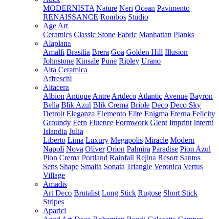
MODERNISTA
Nature
Neri
Ocean
Pavimento
RENAISSANCE
Rombos
Studio
Age Art
Ceramics
Classic Stone
Fabric
Manhattan
Planks
Alaplana
Amalfi
Brasilia
Brera
Goa
Golden Hill
Illusion
Johnstone
Kinsale
Pune
Ripley
Urano
Alta Ceramica
Affreschi
Altacera
Albion
Antique
Antre
Artdeco
Atlantic
Avenue
Bayron
Bella
Blik Azul
Blik Crema
Briole
Deco
Deco Sky
Detroit
Eleganza
Elemento
Elite
Enigma
Eterna
Felicity
Groundy
Fern
Fluence
Formwork
Glent
Imprint
Interni
Islandia
Julia
Liberto
Lima
Luxury
Megapolis
Miracle
Modern
Napoli
Nova
Oliver
Orion
Palmira
Paradise
Pion Azul
Pion Crema
Portland
Rainfall
Rejina
Resort
Santos
Sens
Shape
Smalta
Sonata
Triangle
Veronica
Vertus
Village
Amadis
Art Deco
Brutalist
Long Stick
Rugose
Short Stick
Stripes
Aparici