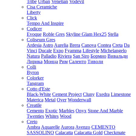
Tribe
Urban
Venetian
Vodevil
Cisa Ceramiche
Liberty
Click
Tempo And Inspire
Codicer
Evoque
Roble Gres
Skyline Glam Hex25
Stella
Coliseum Gres
Ardesia
Astro
Aurelia
Brera
Canova
Contea
Creta
Da
Vinci
Ducale
Expo
Fyamma
Lifestyle
Michelangelo
Natura
Palladio
Riviera
San Siro
Бормио
Вивальди
Лирика
Монца
Рим
Саленто
Тиволи
Colli
Byron
Colorker
Tangram
Cotto d'Este
Black-White
Cement Project
Cluny
Exedra
Limestone
Materica
Metal
Over
Wonderwall
Creatile
Cemento
Exotic
Marbles
Onyx
Stone And Marble
Twenties
Whites
Wood
Creto
Ambra
Aquarelle
Aurora
Avenzo
CEMENTO
SASSOLINO
Calacatta
Calacatta Gold
Checkmate