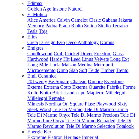
Edimax
Golden Age
Instone
Naturel
El Molino
Alice
America
Calvin
Camelot
Clasic
Gabana
Jakarta
Memory
Padua
Prada
Rialto
Soften
Studio
Terratzo
Tesla
Toja
Elios
Creta
D_esign Evo
Deco Anthology
Domus
Emigres
Candlewood
Craft
Cricket
Dover
Freedom
Glass
Hardwood
Hardy
Hit
Leed
Linus Velvete
Long Ext
Long Mde
Lucia
Maison
Medina
Metropoli
Microcemento
Olmo
Slab
Soft
Teide
Timber
Trento
Emil Ceramica
20Twenty
Be-Square
Chateau
Dimore
Everstone
Externa
Externa Cotto
Externa Quarzite
Fabrika
Forme
Kotto
Kotto Brick
Landscape
Mapierre
Millelegni
Millelegni Remake
Mimesis
Nordika
On Square
Piase
Playwood
Sixty
Sleek Wood
Tele Di Marmo
Tele Di Marmo Lumia
Tele Di Marmo Onyx
Tele Di Marmo Precious
Tele Di
Marmo Pure Onyx
Tele Di Marmo Reloaded
Tele Di
Marmo Revolution
Tele Di Marmo Selection
Totalook
Energie Ker
Ekxtreme
Flatiron
Heritage
Imperial