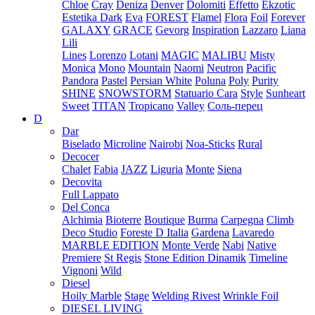
Chloe
Cray
Deniza
Denver
Dolomiti
Effetto
Ekzotic
Estetika Dark
Eva
FOREST
Flamel
Flora
Foil
Forever
GALAXY
GRACE
Gevorg
Inspiration
Lazzaro
Liana
Lili
Lines
Lorenzo
Lotani
MAGIC
MALIBU
Misty
Monica
Mono
Mountain
Naomi
Neutron
Pacific
Pandora
Pastel
Persian White
Poluna
Poly
Purity
SHINE
SNOWSTORM
Statuario Cara
Style
Sunheart
Sweet
TITAN
Tropicano
Valley
Соль-перец
D
Dar
Biselado
Microline
Nairobi
Noa-Sticks
Rural
Decocer
Chalet
Fabia
JAZZ
Liguria
Monte
Siena
Decovita
Full Lappato
Del Conca
Alchimia
Bioterre
Boutique
Burma
Carpegna
Climb
Deco Studio
Foreste D Italia
Gardena
Lavaredo
MARBLE EDITION
Monte Verde
Nabi
Native
Premiere
St Regis
Stone Edition Dinamik
Timeline
Vignoni
Wild
Diesel
Hoily Marble
Stage
Welding Rivest
Wrinkle Foil
DIESEL LIVING