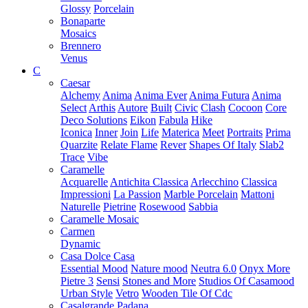
Glossy
Porcelain
Bonaparte
Mosaics
Brennero
Venus
C
Caesar
Alchemy
Anima
Anima Ever
Anima Futura
Anima
Select
Arthis
Autore
Built
Civic
Clash
Cocoon
Core
Deco Solutions
Eikon
Fabula
Hike
Iconica
Inner
Join
Life
Materica
Meet
Portraits
Prima
Quarzite
Relate Flame
Rever
Shapes Of Italy
Slab2
Trace
Vibe
Caramelle
Acquarelle
Antichita Classica
Arlecchino
Classica
Impressioni
La Passion
Marble Porcelain
Mattoni
Naturelle
Pietrine
Rosewood
Sabbia
Caramelle Mosaic
Carmen
Dynamic
Casa Dolce Casa
Essential Mood
Nature mood
Neutra 6.0
Onyx More
Pietre 3
Sensi
Stones and More
Studios Of Casamood
Urban Style
Vetro
Wooden Tile Of Cdc
Casalgrande Padana