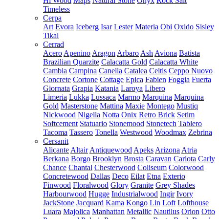
Hi Wood
Maps
Natural Stone
Onyx
Rock Salt
Timeless
Cerpa
Art
Evora
Iceberg
Isar
Lester
Materia
Obi
Oxido
Sisley
Tikal
Cerrad
Acero
Apenino
Aragon
Arbaro
Ash
Aviona
Batista
Brazilian Quarzite
Calacatta Gold
Calacatta White
Cambia
Campina
Canella
Catalea
Celtis
Ceppo Nuovo
Concrete
Cortone
Cottage
Epica
Fabien
Foggia
Fuerta
Giornata
Grapia
Katania
Laroya
Libero
Limeria
Lukka
Lussaca
Marmo
Marquina
Marquina
Gold
Masterstone
Mattina
Maxie
Montego
Mustiq
Nickwood
Nigella
Notta
Onix
Retro Brick
Setim
Softcement
Statuario
Stonemood
Stonetech
Tablero
Tacoma
Tassero
Tonella
Westwood
Woodmax
Zebrina
Cersanit
Alicante
Altair
Antiquewood
Apeks
Arizona
Atria
Berkana
Borgo
Brooklyn
Brosta
Caravan
Cariota
Carly
Chance
Chantal
Chesterwood
Coliseum
Colorwood
Concretewood
Dallas
Deco
Eilat
Etna
Exterio
Finwood
Floralwood
Glory
Granite
Grey Shades
Harbourwood
Hugge
Industrialwood
Ingir
Ivory
JackStone
Jacquard
Kama
Kongo
Lin
Loft
Lofthouse
Luara
Majolica
Manhattan
Metallic
Nautilus
Orion
Otto