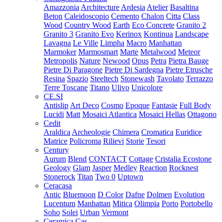
Amazzonia
Architecture
Ardesia
Atelier
Basaltina
Beton
Caleidoscopio
Cemento
Chalon
Citta
Class
Wood
Country Wood
Earth
Eco Concrete
Granito 2
Granito 3
Granito Evo
Kerinox
Kontinua
Landscape
Lavagna
Le Ville
Limpha
Macro
Manhattan
Marmoker
Marmosmart
Marte
Metalwood
Meteor
Metropolis
Nature
Newood
Opus
Petra
Pietra Bauge
Pietre Di Paragone
Pietre Di Sardegna
Pietre Etrusche
Resina
Spazio
Steeltech
Stonewash
Tavolato
Terrazzo
Terre Toscane
Titano
Ulivo
Unicolore
CE.SI
Antislip
Art Deco
Cosmo
Epoque
Fantasie
Full Body
Lucidi
Matt
Mosaici Atlantica
Mosaici Hellas
Ottagono
Cedit
Araldica
Archeologie
Chimera
Cromatica
Euridice
Matrice
Policroma
Rilievi
Storie
Tesori
Century
Aurum
Blend
CONTACT
Cottage
Cristalia
Ecostone
Geology
Glam
Jasper
Medley
Reaction
Rocknest
Stonerock
Titan
Two 0
Uptown
Ceracasa
Antic
Bluemoon
D Color
Dafne
Dolmen
Evolution
Lucentum
Manhattan
Mitica
Olimpia
Porto
Portobello
Soho
Solei
Urban
Vermont
Ceramica Cas