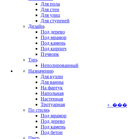
Для пола
Для стен
Для улиц
Для ступеней
Дизайн
Под дерево
Под мрамор
Под камень
Под кирпич
Пэчворк
Тип
Неполированный
Назначение
Для кухни
Для ванны
На фартук
Напольная
Настенная
Тротуарная
+ ���
По стилю
Под мрамор
Под дерево
Под камень
Под бетон
Цвет