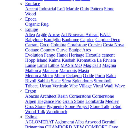
Ennface
Accent
Industrial
Loft
Marble
Onix
Pattern
Stone
Wood
Epoca
Organic Rug
Equipe
Altea
Argile
Arrow
Art Nouveau
Artisan
BALI
Babylone
Bardiglio
Bauhome
Caprice
Caprice Deco
Carrara
Coco
Coimbra
Coralstone
Corsica
Costa Nova
Cottage
Country
Curve
Equipe Ares
Evolution
Fango
Hanoi
Heritage
Hexatile cement
Hopp
Island
Kalma
Kasbah
Kromatika
La Riviera
Lanse
Limit
Lithos
MASSIMO
Magical 3
Magma
Mallorca
Manacor
Marmoris
Masia
Menorca
Metro
Micro
Octagon
Oxide
Porto
Raku
Rivoli
Sabbia
Scale
Sfera
Splendours
Stromboli
Tribeca
Urban
Verticale
Vibe
Village
Vitral
Wadi
Wave
Ergon
Abacus
Architect Resin
Cornerstone
Cornerstone
Alpen
Elegance Pro
Grain Stone
Lombarda
Medley
Oros Stone
Pigmento
Stone Project
Stone Talk
Tr3nd
Wood Talk
Woodtouch
Estima
AGLOMERAT
Aglomerat
Alba
Artwood
Bernini
Brigantina
CHAMBORD NEW
COMFORT
Cave