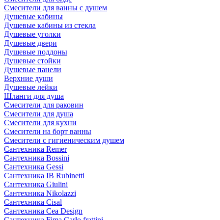
Смесители для ванны с душем
Душевые кабины
Душевые кабины из стекла
Душевые уголки
Душевые двери
Душевые поддоны
Душевые стойки
Душевые панели
Верхние души
Душевые лейки
Шланги для душа
Смесители для раковин
Смесители для душа
Смесители для кухни
Смесители на борт ванны
Смесители с гигиеническим душем
Сантехника Remer
Сантехника Bossini
Сантехника Gessi
Сантехника IB Rubinetti
Сантехника Giulini
Сантехника Nikolazzi
Сантехника Cisal
Сантехника Cea Design
Сантехника Fima Carlo frattini