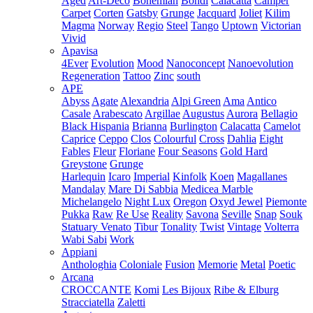
Aged
Art-Deco
Bohemian
Bondi
Calacatta
Camper
Carpet
Corten
Gatsby
Grunge
Jacquard
Joliet
Kilim
Magma
Norway
Regio
Steel
Tango
Uptown
Victorian
Vivid
Apavisa
4Ever
Evolution
Mood
Nanoconcept
Nanoevolution
Regeneration
Tattoo
Zinc
south
APE
Abyss
Agate
Alexandria
Alpi Green
Ama
Antico
Casale
Arabescato
Argillae
Augustus
Aurora
Bellagio
Black Hispania
Brianna
Burlington
Calacatta
Camelot
Caprice
Ceppo
Clos
Colourful
Cross
Dahlia
Eight
Fables
Fleur
Floriane
Four Seasons
Gold Hard
Greystone
Grunge
Harlequin
Icaro
Imperial
Kinfolk
Koen
Magallanes
Mandalay
Mare Di Sabbia
Medicea Marble
Michelangelo
Night Lux
Oregon
Oxyd Jewel
Piemonte
Pukka
Raw
Re Use
Reality
Savona
Seville
Snap
Souk
Statuary Venato
Tibur
Tonality
Twist
Vintage
Volterra
Wabi Sabi
Work
Appiani
Anthologhia
Coloniale
Fusion
Memorie
Metal
Poetic
Arcana
CROCCANTE
Komi
Les Bijoux
Ribe & Elburg
Stracciatella
Zaletti