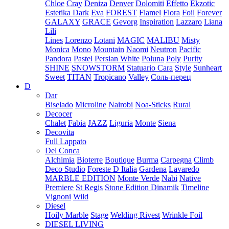
Chloe
Cray
Deniza
Denver
Dolomiti
Effetto
Ekzotic
Estetika Dark
Eva
FOREST
Flamel
Flora
Foil
Forever
GALAXY
GRACE
Gevorg
Inspiration
Lazzaro
Liana
Lili
Lines
Lorenzo
Lotani
MAGIC
MALIBU
Misty
Monica
Mono
Mountain
Naomi
Neutron
Pacific
Pandora
Pastel
Persian White
Poluna
Poly
Purity
SHINE
SNOWSTORM
Statuario Cara
Style
Sunheart
Sweet
TITAN
Tropicano
Valley
Соль-перец
D
Dar
Biselado
Microline
Nairobi
Noa-Sticks
Rural
Decocer
Chalet
Fabia
JAZZ
Liguria
Monte
Siena
Decovita
Full Lappato
Del Conca
Alchimia
Bioterre
Boutique
Burma
Carpegna
Climb
Deco Studio
Foreste D Italia
Gardena
Lavaredo
MARBLE EDITION
Monte Verde
Nabi
Native
Premiere
St Regis
Stone Edition Dinamik
Timeline
Vignoni
Wild
Diesel
Hoily Marble
Stage
Welding Rivest
Wrinkle Foil
DIESEL LIVING