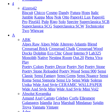
4
41zero42
Biscuit
Chicco
Cosmo
Dandy
Futura
Hops
Italic
Jumble
Kappa
Mou
Nok
Otto
Paper41 Lux
Paper41
Pro
Pixel41
Pulp
Rigo
Solo
Spectre
Superclassica SCB
Superclassica SCG
Superclassica SCW
Technicolor
Two
Wigwag
A
ABK
Alpes Raw
Alpes Wide
Alterego
Atlantis
Blend
Crossroad Brick
Crossroad Chalk
Crossroad Wood
Docks
Dolphin
Eco Chic
Ghost
Interno 9
Lab325
Monolith
Native
Nesting Room
Out.20
Pietra Viva
Play
Poetry Colors
Poetry Decor
Poetry Net
Poetry Stone
Poetry Stone Reloaded
Poetry Wood
Sensi 900
Sensi
Classic
Sensi Fantasy
Sensi Gems
Sensi Nuance
Sensi
Roma
Sensi Signoria
Sensi Up
Sensi Wide
Soleras
Unika
Wide And Style CERAMIC WALLPAPER
Wide And Style Mini
Wide And Style Mini Vol2
Absolut Keramika
Amund
Axel
Caristo
Celebes
Corfu
Ellesmere
Galapagos
Islandia
Java
Marshall
Mindanao
Sajalin
Troya
Vannatu
Vintage
Adex