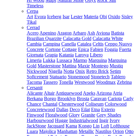
Hi Wood
Maps
Natural Stone
Onyx
Rock Salt
Timeless
Cerpa
Art
Evora
Iceberg
Isar
Lester
Materia
Obi
Oxido
Sisley
Tikal
Cerrad
Acero
Apenino
Aragon
Arbaro
Ash
Aviona
Batista
Brazilian Quarzite
Calacatta Gold
Calacatta White
Cambia
Campina
Canella
Catalea
Celtis
Ceppo Nuovo
Concrete
Cortone
Cottage
Epica
Fabien
Foggia
Fuerta
Giornata
Grapia
Katania
Laroya
Libero
Limeria
Lukka
Lussaca
Marmo
Marquina
Marquina
Gold
Masterstone
Mattina
Maxie
Montego
Mustiq
Nickwood
Nigella
Notta
Onix
Retro Brick
Setim
Softcement
Statuario
Stonemood
Stonetech
Tablero
Tacoma
Tassero
Tonella
Westwood
Woodmax
Zebrina
Cersanit
Alicante
Altair
Antiquewood
Apeks
Arizona
Atria
Berkana
Borgo
Brooklyn
Brosta
Caravan
Cariota
Carly
Chance
Chantal
Chesterwood
Coliseum
Colorwood
Concretewood
Dallas
Deco
Eilat
Etna
Exterio
Finwood
Floralwood
Glory
Granite
Grey Shades
Harbourwood
Hugge
Industrialwood
Ingir
Ivory
JackStone
Jacquard
Kama
Kongo
Lin
Loft
Lofthouse
Luara
Majolica
Manhattan
Metallic
Nautilus
Orion
Otto