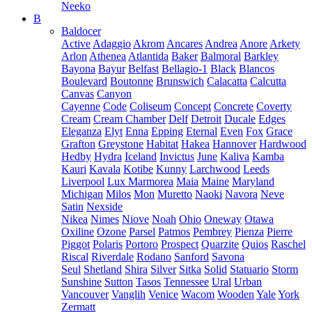
Neeko
B
Baldocer
Active
Adaggio
Akrom
Ancares
Andrea
Anore
Arkety
Arlon
Athenea
Atlantida
Baker
Balmoral
Barkley
Bayona
Bayur
Belfast
Bellagio-1
Black
Blancos
Boulevard
Boutonne
Brunswich
Calacatta
Calcutta
Canvas
Canyon
Cayenne
Code
Coliseum
Concept
Concrete
Coverty
Cream
Cream Chamber
Delf
Detroit
Ducale
Edges
Eleganza
Elyt
Enna
Epping
Eternal
Even
Fox
Grace
Grafton
Greystone
Habitat
Hakea
Hannover
Hardwood
Hedby
Hydra
Iceland
Invictus
June
Kaliva
Kamba
Kauri
Kavala
Kotibe
Kunny
Larchwood
Leeds
Liverpool
Lux Marmorea
Maia
Maine
Maryland
Michigan
Milos
Mon
Muretto
Naoki
Navora
Neve
Satin
Nexside
Nikea
Nimes
Niove
Noah
Ohio
Oneway
Otawa
Oxiline
Ozone
Parsel
Patmos
Pembrey
Pienza
Pierre
Piggot
Polaris
Portoro
Prospect
Quarzite
Quios
Raschel
Riscal
Riverdale
Rodano
Sanford
Savona
Seul
Shetland
Shira
Silver
Sitka
Solid
Statuario
Storm
Sunshine
Sutton
Tasos
Tennessee
Ural
Urban
Vancouver
Vanglih
Venice
Wacom
Wooden
Yale
York
Zermatt