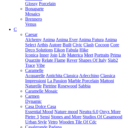
Glossy
Porcelain
Bonaparte
Mosaics
Brennero
Venus
C
Caesar
Alchemy
Anima
Anima Ever
Anima Futura
Anima
Select
Arthis
Autore
Built
Civic
Clash
Cocoon
Core
Deco Solutions
Eikon
Fabula
Hike
Iconica
Inner
Join
Life
Materica
Meet
Portraits
Prima
Quarzite
Relate Flame
Rever
Shapes Of Italy
Slab2
Trace
Vibe
Caramelle
Acquarelle
Antichita Classica
Arlecchino
Classica
Impressioni
La Passion
Marble Porcelain
Mattoni
Naturelle
Pietrine
Rosewood
Sabbia
Caramelle Mosaic
Carmen
Dynamic
Casa Dolce Casa
Essential Mood
Nature mood
Neutra 6.0
Onyx More
Pietre 3
Sensi
Stones and More
Studios Of Casamood
Urban Style
Vetro
Wooden Tile Of Cdc
Casalgrande Padana