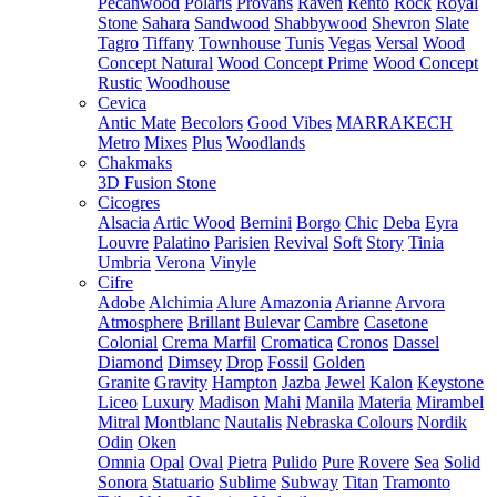
Pecanwood
Polaris
Provans
Raven
Rento
Rock
Royal
Stone
Sahara
Sandwood
Shabbywood
Shevron
Slate
Tagro
Tiffany
Townhouse
Tunis
Vegas
Versal
Wood
Concept Natural
Wood Concept Prime
Wood Concept
Rustic
Woodhouse
Cevica
Antic Mate
Becolors
Good Vibes
MARRAKECH
Metro
Mixes
Plus
Woodlands
Chakmaks
3D Fusion Stone
Cicogres
Alsacia
Artic Wood
Bernini
Borgo
Chic
Deba
Eyra
Louvre
Palatino
Parisien
Revival
Soft
Story
Tinia
Umbria
Verona
Vinyle
Cifre
Adobe
Alchimia
Alure
Amazonia
Arianne
Arvora
Atmosphere
Brillant
Bulevar
Cambre
Casetone
Colonial
Crema Marfil
Cromatica
Cronos
Dassel
Diamond
Dimsey
Drop
Fossil
Golden
Granite
Gravity
Hampton
Jazba
Jewel
Kalon
Keystone
Liceo
Luxury
Madison
Mahi
Manila
Materia
Mirambel
Mitral
Montblanc
Nautalis
Nebraska Colours
Nordik
Odin
Oken
Omnia
Opal
Oval
Pietra
Pulido
Pure
Rovere
Sea
Solid
Sonora
Statuario
Sublime
Subway
Titan
Tramonto