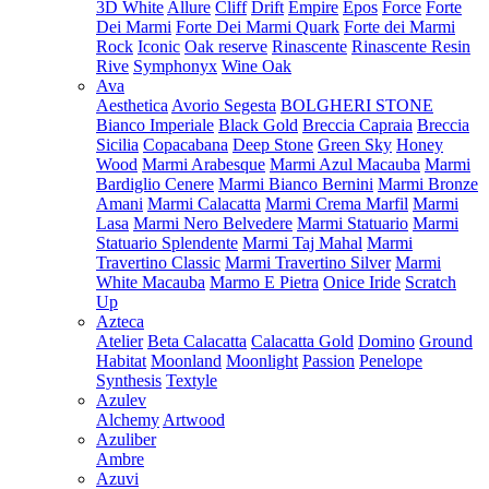
3D White
Allure
Cliff
Drift
Empire
Epos
Force
Forte
Dei Marmi
Forte Dei Marmi Quark
Forte dei Marmi
Rock
Iconic
Oak reserve
Rinascente
Rinascente Resin
Rive
Symphonyx
Wine Oak
Ava
Aesthetica
Avorio Segesta
BOLGHERI STONE
Bianco Imperiale
Black Gold
Breccia Capraia
Breccia
Sicilia
Copacabana
Deep Stone
Green Sky
Honey
Wood
Marmi Arabesque
Marmi Azul Macauba
Marmi
Bardiglio Cenere
Marmi Bianco Bernini
Marmi Bronze
Amani
Marmi Calacatta
Marmi Crema Marfil
Marmi
Lasa
Marmi Nero Belvedere
Marmi Statuario
Marmi
Statuario Splendente
Marmi Taj Mahal
Marmi
Travertino Classic
Marmi Travertino Silver
Marmi
White Macauba
Marmo E Pietra
Onice Iride
Scratch
Up
Azteca
Atelier
Beta Calacatta
Calacatta Gold
Domino
Ground
Habitat
Moonland
Moonlight
Passion
Penelope
Synthesis
Textyle
Azulev
Alchemy
Artwood
Azuliber
Ambre
Azuvi