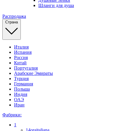
Душевые лейки
Шланги для душа
Распродажа
Страна
Италия
Испания
Россия
Китай
Португалия
Арабские Эмираты
Турция
Германия
Польша
Индия
ОАЭ
Иран
Фабрики:
1
14oraitaliana