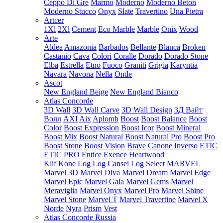
Ceppo Di Gre
Marmo
Moderno
Moderno Beton
Moderno Stucco
Onyx
Slate
Travertino
Una Pietra
Artcer
1Xl
2Xl
Cement
Eco Marble
Marble
Onix
Wood
Arte
Aldea
Amazonia
Barbados
Bellante
Blanca
Broken
Castanio
Cava
Colori
Coralle
Dorado
Dorado Stone
Elba
Estrella
Etno
Fuoco
Graniti
Grigia
Karyntia
Navara
Navona
Nella
Onde
Ascot
New England Beige
New England Bianco
Atlas Concorde
3D Wall
3D Wall Carve
3D Wall Design
3Д Вайт
Волл
AXI
Aix
Aplomb
Boost
Boost Balance
Boost
Color
Boost Expression
Boost Icor
Boost Mineral
Boost Mix
Boost Natural
Boost Natural Pro
Boost Pro
Boost Stone
Boost Vision
Brave
Canone Inverso
ETIC
ETIC PRO
Entice
Exence
Heartwood
Klif
Kone
Log
Log Cansei
Log Select
MARVEL
Marvel 3D
Marvel Diva
Marvel Dream
Marvel Edge
Marvel Epic
Marvel Gala
Marvel Gems
Marvel
Meraviglia
Marvel Onyx
Marvel Pro
Marvel Shine
Marvel Stone
Marvel T
Marvel Travertine
Marvel X
Norde
Nyra
Prism
Vest
Atlas Concorde Russia