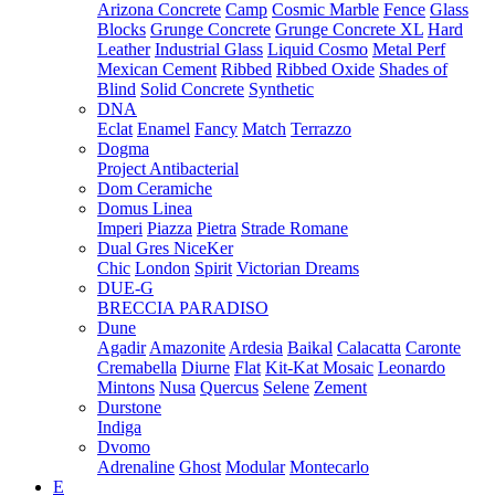
Arizona Concrete
Camp
Cosmic Marble
Fence
Glass
Blocks
Grunge Concrete
Grunge Concrete XL
Hard
Leather
Industrial Glass
Liquid Cosmo
Metal Perf
Mexican Cement
Ribbed
Ribbed Oxide
Shades of
Blind
Solid Concrete
Synthetic
DNA
Eclat
Enamel
Fancy
Match
Terrazzo
Dogma
Project Antibacterial
Dom Ceramiche
Domus Linea
Imperi
Piazza
Pietra
Strade Romane
Dual Gres NiceKer
Chic
London
Spirit
Victorian Dreams
DUE-G
BRECCIA PARADISO
Dune
Agadir
Amazonite
Ardesia
Baikal
Calacatta
Caronte
Cremabella
Diurne
Flat
Kit-Kat Mosaic
Leonardo
Mintons
Nusa
Quercus
Selene
Zement
Durstone
Indiga
Dvomo
Adrenaline
Ghost
Modular
Montecarlo
E