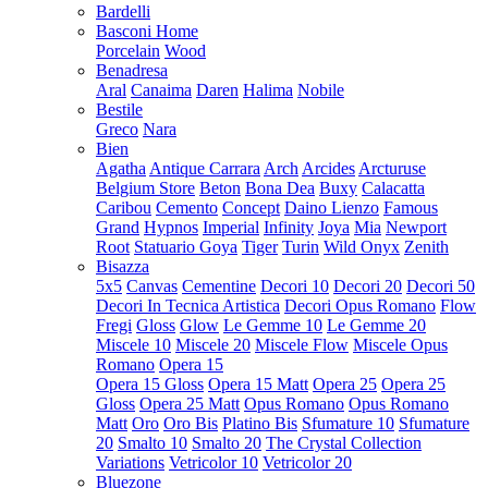
Bardelli
Basconi Home
Porcelain
Wood
Benadresa
Aral
Canaima
Daren
Halima
Nobile
Bestile
Greco
Nara
Bien
Agatha
Antique Carrara
Arch
Arcides
Arcturuse
Belgium Store
Beton
Bona Dea
Buxy
Calacatta
Caribou
Cemento
Concept
Daino Lienzo
Famous
Grand
Hypnos
Imperial
Infinity
Joya
Mia
Newport
Root
Statuario Goya
Tiger
Turin
Wild Onyx
Zenith
Bisazza
5x5
Canvas
Cementine
Decori 10
Decori 20
Decori 50
Decori In Tecnica Artistica
Decori Opus Romano
Flow
Fregi
Gloss
Glow
Le Gemme 10
Le Gemme 20
Miscele 10
Miscele 20
Miscele Flow
Miscele Opus
Romano
Opera 15
Opera 15 Gloss
Opera 15 Matt
Opera 25
Opera 25
Gloss
Opera 25 Matt
Opus Romano
Opus Romano
Matt
Oro
Oro Bis
Platino Bis
Sfumature 10
Sfumature
20
Smalto 10
Smalto 20
The Crystal Collection
Variations
Vetricolor 10
Vetricolor 20
Bluezone