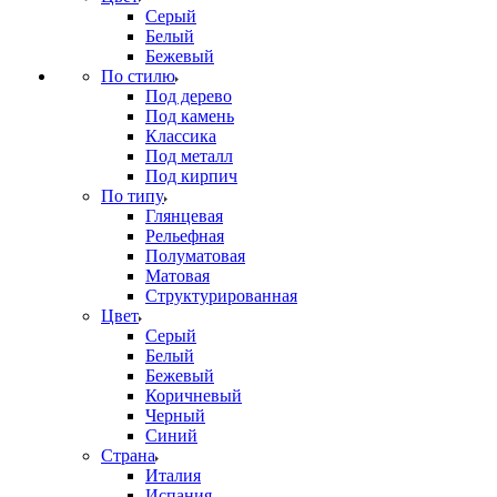
Серый
Белый
Бежевый
По стилю
Под дерево
Под камень
Классика
Под металл
Под кирпич
По типу
Глянцевая
Рельефная
Полуматовая
Матовая
Структурированная
Цвет
Серый
Белый
Бежевый
Коричневый
Черный
Синий
Страна
Италия
Испания