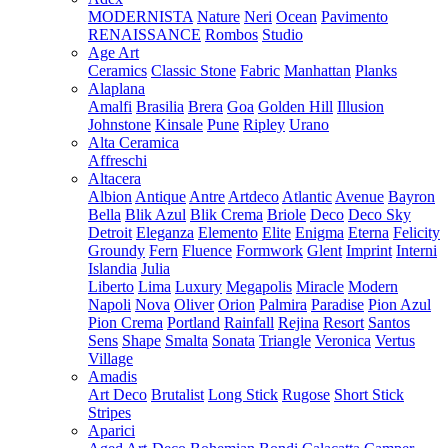
MODERNISTA
Nature
Neri
Ocean
Pavimento
RENAISSANCE
Rombos
Studio
Age Art
Ceramics
Classic Stone
Fabric
Manhattan
Planks
Alaplana
Amalfi
Brasilia
Brera
Goa
Golden Hill
Illusion
Johnstone
Kinsale
Pune
Ripley
Urano
Alta Ceramica
Affreschi
Altacera
Albion
Antique
Antre
Artdeco
Atlantic
Avenue
Bayron
Bella
Blik Azul
Blik Crema
Briole
Deco
Deco Sky
Detroit
Eleganza
Elemento
Elite
Enigma
Eterna
Felicity
Groundy
Fern
Fluence
Formwork
Glent
Imprint
Interni
Islandia
Julia
Liberto
Lima
Luxury
Megapolis
Miracle
Modern
Napoli
Nova
Oliver
Orion
Palmira
Paradise
Pion Azul
Pion Crema
Portland
Rainfall
Rejina
Resort
Santos
Sens
Shape
Smalta
Sonata
Triangle
Veronica
Vertus
Village
Amadis
Art Deco
Brutalist
Long Stick
Rugose
Short Stick
Stripes
Aparici