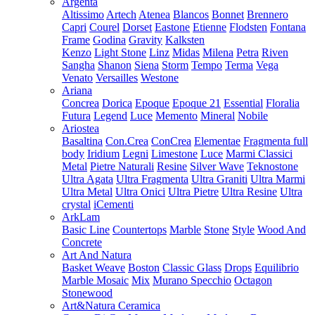
Argenta
Altissimo
Artech
Atenea
Blancos
Bonnet
Brennero
Capri
Courel
Dorset
Eastone
Etienne
Flodsten
Fontana
Frame
Godina
Gravity
Kalksten
Kenzo
Light Stone
Linz
Midas
Milena
Petra
Riven
Sangha
Shanon
Siena
Storm
Tempo
Terma
Vega
Venato
Versailles
Westone
Ariana
Concrea
Dorica
Epoque
Epoque 21
Essential
Floralia
Futura
Legend
Luce
Memento
Mineral
Nobile
Ariostea
Basaltina
Con.Crea
ConCrea
Elementae
Fragmenta full
body
Iridium
Legni
Limestone
Luce
Marmi Classici
Metal
Pietre Naturali
Resine
Silver Wave
Teknostone
Ultra Agata
Ultra Fragmenta
Ultra Graniti
Ultra Marmi
Ultra Metal
Ultra Onici
Ultra Pietre
Ultra Resine
Ultra
crystal
iCementi
ArkLam
Basic Line
Countertops
Marble
Stone
Style
Wood And
Concrete
Art And Natura
Basket Weave
Boston
Classic Glass
Drops
Equilibrio
Marble Mosaic
Mix
Murano Specchio
Octagon
Stonewood
Art&Natura Ceramica