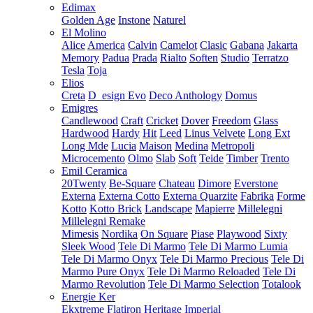
Edimax
Golden Age
Instone
Naturel
El Molino
Alice
America
Calvin
Camelot
Clasic
Gabana
Jakarta
Memory
Padua
Prada
Rialto
Soften
Studio
Terratzo
Tesla
Toja
Elios
Creta
D_esign Evo
Deco Anthology
Domus
Emigres
Candlewood
Craft
Cricket
Dover
Freedom
Glass
Hardwood
Hardy
Hit
Leed
Linus Velvete
Long Ext
Long Mde
Lucia
Maison
Medina
Metropoli
Microcemento
Olmo
Slab
Soft
Teide
Timber
Trento
Emil Ceramica
20Twenty
Be-Square
Chateau
Dimore
Everstone
Externa
Externa Cotto
Externa Quarzite
Fabrika
Forme
Kotto
Kotto Brick
Landscape
Mapierre
Millelegni
Millelegni Remake
Mimesis
Nordika
On Square
Piase
Playwood
Sixty
Sleek Wood
Tele Di Marmo
Tele Di Marmo Lumia
Tele Di Marmo Onyx
Tele Di Marmo Precious
Tele Di
Marmo Pure Onyx
Tele Di Marmo Reloaded
Tele Di
Marmo Revolution
Tele Di Marmo Selection
Totalook
Energie Ker
Ekxtreme
Flatiron
Heritage
Imperial