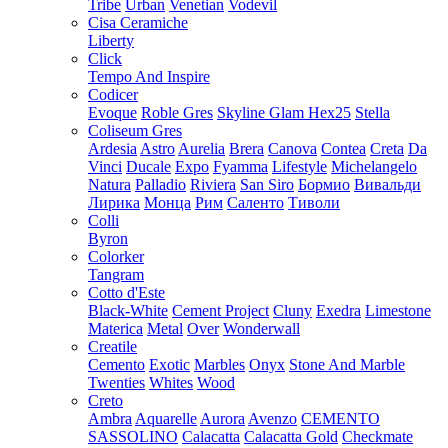
Tribe
Urban
Venetian
Vodevil
Cisa Ceramiche
Liberty
Click
Tempo And Inspire
Codicer
Evoque
Roble Gres
Skyline Glam Hex25
Stella
Coliseum Gres
Ardesia
Astro
Aurelia
Brera
Canova
Contea
Creta
Da
Vinci
Ducale
Expo
Fyamma
Lifestyle
Michelangelo
Natura
Palladio
Riviera
San Siro
Бормио
Вивальди
Лирика
Монца
Рим
Саленто
Тиволи
Colli
Byron
Colorker
Tangram
Cotto d'Este
Black-White
Cement Project
Cluny
Exedra
Limestone
Materica
Metal
Over
Wonderwall
Creatile
Cemento
Exotic
Marbles
Onyx
Stone And Marble
Twenties
Whites
Wood
Creto
Ambra
Aquarelle
Aurora
Avenzo
CEMENTO
SASSOLINO
Calacatta
Calacatta Gold
Checkmate