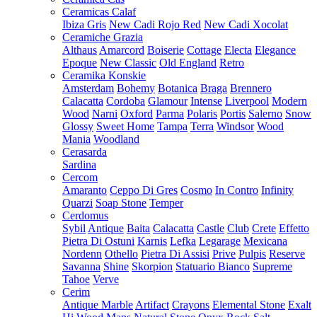
Ceramicas Calaf
Ibiza Gris
New Cadi Rojo Red
New Cadi Xocolat
Ceramiche Grazia
Althaus
Amarcord
Boiserie
Cottage
Electa
Elegance
Epoque
New Classic
Old England
Retro
Ceramika Konskie
Amsterdam
Bohemy
Botanica
Braga
Brennero
Calacatta
Cordoba
Glamour
Intense
Liverpool
Modern
Wood
Narni
Oxford
Parma
Polaris
Portis
Salerno
Snow
Glossy
Sweet Home
Tampa
Terra
Windsor
Wood
Mania
Woodland
Cerasarda
Sardina
Cercom
Amaranto
Ceppo Di Gres
Cosmo
In Contro
Infinity
Quarzi
Soap Stone
Temper
Cerdomus
Sybil
Antique
Baita
Calacatta
Castle
Club
Crete
Effetto
Pietra Di Ostuni
Karnis
Lefka
Legarage
Mexicana
Nordenn
Othello
Pietra Di Assisi
Prive
Pulpis
Reserve
Savanna
Shine
Skorpion
Statuario Bianco
Supreme
Tahoe
Verve
Cerim
Antique Marble
Artifact
Crayons
Elemental Stone
Exalt