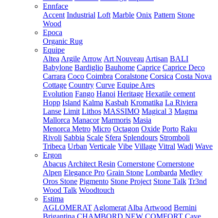
Ennface
Accent
Industrial
Loft
Marble
Onix
Pattern
Stone
Wood
Epoca
Organic Rug
Equipe
Altea
Argile
Arrow
Art Nouveau
Artisan
BALI
Babylone
Bardiglio
Bauhome
Caprice
Caprice Deco
Carrara
Coco
Coimbra
Coralstone
Corsica
Costa Nova
Cottage
Country
Curve
Equipe Ares
Evolution
Fango
Hanoi
Heritage
Hexatile cement
Hopp
Island
Kalma
Kasbah
Kromatika
La Riviera
Lanse
Limit
Lithos
MASSIMO
Magical 3
Magma
Mallorca
Manacor
Marmoris
Masia
Menorca
Metro
Micro
Octagon
Oxide
Porto
Raku
Rivoli
Sabbia
Scale
Sfera
Splendours
Stromboli
Tribeca
Urban
Verticale
Vibe
Village
Vitral
Wadi
Wave
Ergon
Abacus
Architect Resin
Cornerstone
Cornerstone
Alpen
Elegance Pro
Grain Stone
Lombarda
Medley
Oros Stone
Pigmento
Stone Project
Stone Talk
Tr3nd
Wood Talk
Woodtouch
Estima
AGLOMERAT
Aglomerat
Alba
Artwood
Bernini
Brigantina
CHAMBORD NEW
COMFORT
Cave