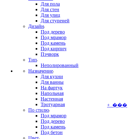
Для пола
Для стен
Для улиц
Для ступеней
Дизайн
Под дерево
Под мрамор
Под камень
Под кирпич
Пэчворк
Тип
Неполированный
Назначение
Для кухни
Для ванны
На фартук
Напольная
Настенная
Тротуарная
+ ���
По стилю
Под мрамор
Под дерево
Под камень
Под бетон
Цвет