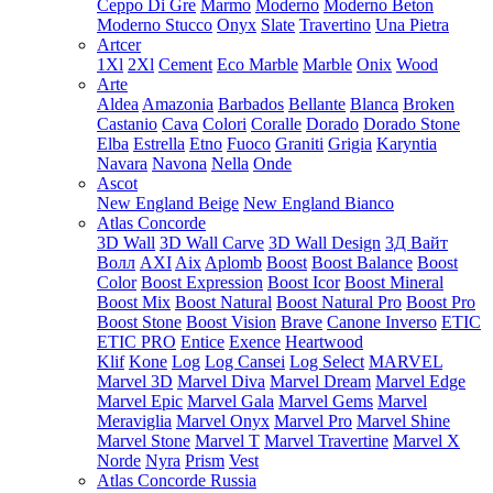
Ceppo Di Gre
Marmo
Moderno
Moderno Beton
Moderno Stucco
Onyx
Slate
Travertino
Una Pietra
Artcer
1Xl
2Xl
Cement
Eco Marble
Marble
Onix
Wood
Arte
Aldea
Amazonia
Barbados
Bellante
Blanca
Broken
Castanio
Cava
Colori
Coralle
Dorado
Dorado Stone
Elba
Estrella
Etno
Fuoco
Graniti
Grigia
Karyntia
Navara
Navona
Nella
Onde
Ascot
New England Beige
New England Bianco
Atlas Concorde
3D Wall
3D Wall Carve
3D Wall Design
3Д Вайт
Волл
AXI
Aix
Aplomb
Boost
Boost Balance
Boost
Color
Boost Expression
Boost Icor
Boost Mineral
Boost Mix
Boost Natural
Boost Natural Pro
Boost Pro
Boost Stone
Boost Vision
Brave
Canone Inverso
ETIC
ETIC PRO
Entice
Exence
Heartwood
Klif
Kone
Log
Log Cansei
Log Select
MARVEL
Marvel 3D
Marvel Diva
Marvel Dream
Marvel Edge
Marvel Epic
Marvel Gala
Marvel Gems
Marvel
Meraviglia
Marvel Onyx
Marvel Pro
Marvel Shine
Marvel Stone
Marvel T
Marvel Travertine
Marvel X
Norde
Nyra
Prism
Vest
Atlas Concorde Russia