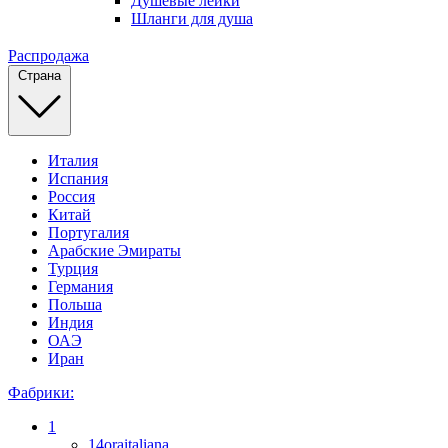
Душевые лейки
Шланги для душа
Распродажа
Страна
Италия
Испания
Россия
Китай
Португалия
Арабские Эмираты
Турция
Германия
Польша
Индия
ОАЭ
Иран
Фабрики:
1
14oraitaliana