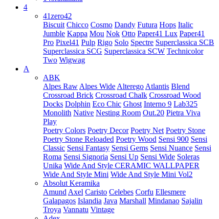
4
41zero42
Biscuit
Chicco
Cosmo
Dandy
Futura
Hops
Italic
Jumble
Kappa
Mou
Nok
Otto
Paper41 Lux
Paper41
Pro
Pixel41
Pulp
Rigo
Solo
Spectre
Superclassica SCB
Superclassica SCG
Superclassica SCW
Technicolor
Two
Wigwag
A
ABK
Alpes Raw
Alpes Wide
Alterego
Atlantis
Blend
Crossroad Brick
Crossroad Chalk
Crossroad Wood
Docks
Dolphin
Eco Chic
Ghost
Interno 9
Lab325
Monolith
Native
Nesting Room
Out.20
Pietra Viva
Play
Poetry Colors
Poetry Decor
Poetry Net
Poetry Stone
Poetry Stone Reloaded
Poetry Wood
Sensi 900
Sensi
Classic
Sensi Fantasy
Sensi Gems
Sensi Nuance
Sensi
Roma
Sensi Signoria
Sensi Up
Sensi Wide
Soleras
Unika
Wide And Style CERAMIC WALLPAPER
Wide And Style Mini
Wide And Style Mini Vol2
Absolut Keramika
Amund
Axel
Caristo
Celebes
Corfu
Ellesmere
Galapagos
Islandia
Java
Marshall
Mindanao
Sajalin
Troya
Vannatu
Vintage
Adex