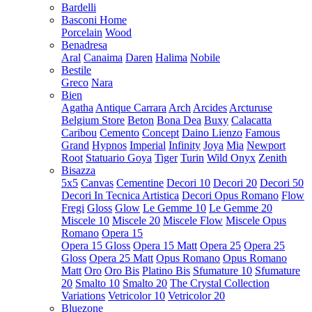
Bardelli
Basconi Home
Porcelain
Wood
Benadresa
Aral
Canaima
Daren
Halima
Nobile
Bestile
Greco
Nara
Bien
Agatha
Antique Carrara
Arch
Arcides
Arcturuse
Belgium Store
Beton
Bona Dea
Buxy
Calacatta
Caribou
Cemento
Concept
Daino Lienzo
Famous
Grand
Hypnos
Imperial
Infinity
Joya
Mia
Newport
Root
Statuario Goya
Tiger
Turin
Wild Onyx
Zenith
Bisazza
5x5
Canvas
Cementine
Decori 10
Decori 20
Decori 50
Decori In Tecnica Artistica
Decori Opus Romano
Flow
Fregi
Gloss
Glow
Le Gemme 10
Le Gemme 20
Miscele 10
Miscele 20
Miscele Flow
Miscele Opus
Romano
Opera 15
Opera 15 Gloss
Opera 15 Matt
Opera 25
Opera 25
Gloss
Opera 25 Matt
Opus Romano
Opus Romano
Matt
Oro
Oro Bis
Platino Bis
Sfumature 10
Sfumature
20
Smalto 10
Smalto 20
The Crystal Collection
Variations
Vetricolor 10
Vetricolor 20
Bluezone