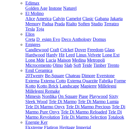
Edimax
Golden Age
Instone
Naturel
El Molino
Alice
America
Calvin
Camelot
Clasic
Gabana
Jakarta
Memory
Padua
Prada
Rialto
Soften
Studio
Terratzo
Tesla
Toja
Elios
Creta
D_esign Evo
Deco Anthology
Domus
Emigres
Candlewood
Craft
Cricket
Dover
Freedom
Glass
Hardwood
Hardy
Hit
Leed
Linus Velvete
Long Ext
Long Mde
Lucia
Maison
Medina
Metropoli
Microcemento
Olmo
Slab
Soft
Teide
Timber
Trento
Emil Ceramica
20Twenty
Be-Square
Chateau
Dimore
Everstone
Externa
Externa Cotto
Externa Quarzite
Fabrika
Forme
Kotto
Kotto Brick
Landscape
Mapierre
Millelegni
Millelegni Remake
Mimesis
Nordika
On Square
Piase
Playwood
Sixty
Sleek Wood
Tele Di Marmo
Tele Di Marmo Lumia
Tele Di Marmo Onyx
Tele Di Marmo Precious
Tele Di
Marmo Pure Onyx
Tele Di Marmo Reloaded
Tele Di
Marmo Revolution
Tele Di Marmo Selection
Totalook
Energie Ker
Ekxtreme
Flatiron
Heritage
Imperial