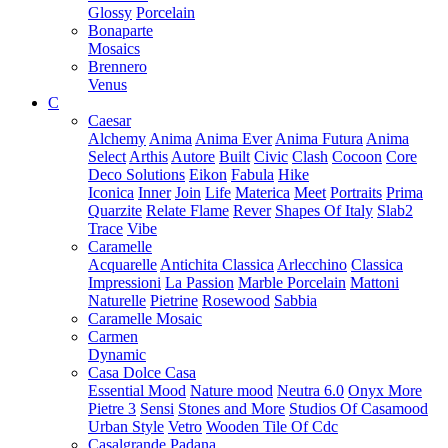
Glossy
Porcelain
Bonaparte
Mosaics
Brennero
Venus
C
Caesar
Alchemy
Anima
Anima Ever
Anima Futura
Anima
Select
Arthis
Autore
Built
Civic
Clash
Cocoon
Core
Deco Solutions
Eikon
Fabula
Hike
Iconica
Inner
Join
Life
Materica
Meet
Portraits
Prima
Quarzite
Relate Flame
Rever
Shapes Of Italy
Slab2
Trace
Vibe
Caramelle
Acquarelle
Antichita Classica
Arlecchino
Classica
Impressioni
La Passion
Marble Porcelain
Mattoni
Naturelle
Pietrine
Rosewood
Sabbia
Caramelle Mosaic
Carmen
Dynamic
Casa Dolce Casa
Essential Mood
Nature mood
Neutra 6.0
Onyx More
Pietre 3
Sensi
Stones and More
Studios Of Casamood
Urban Style
Vetro
Wooden Tile Of Cdc
Casalgrande Padana