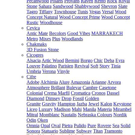
Pecanwood
Polaris
Provans
Raven
Rento
Rock
Royal
Stone
Sahara
Sandwood
Shabbywood
Shevron
Slate
Tagro
Tiffany
Townhouse
Tunis
Vegas
Versal
Wood
Concept Natural
Wood Concept Prime
Wood Concept
Rustic
Woodhouse
Cevica
Antic Mate
Becolors
Good Vibes
MARRAKECH
Metro
Mixes
Plus
Woodlands
Chakmaks
3D Fusion Stone
Cicogres
Alsacia
Artic Wood
Bernini
Borgo
Chic
Deba
Eyra
Louvre
Palatino
Parisien
Revival
Soft
Story
Tinia
Umbria
Verona
Vinyle
Cifre
Adobe
Alchimia
Alure
Amazonia
Arianne
Arvora
Atmosphere
Brillant
Bulevar
Cambre
Casetone
Colonial
Crema Marfil
Cromatica
Cronos
Dassel
Diamond
Dimsey
Drop
Fossil
Golden
Granite
Gravity
Hampton
Jazba
Jewel
Kalon
Keystone
Liceo
Luxury
Madison
Mahi
Manila
Materia
Mirambel
Mitral
Montblanc
Nautalis
Nebraska Colours
Nordik
Odin
Oken
Omnia
Opal
Oval
Pietra
Pulido
Pure
Rovere
Sea
Solid
Sonora
Statuario
Sublime
Subway
Titan
Tramonto