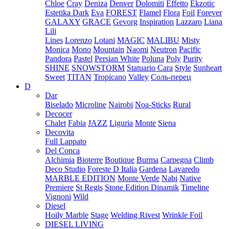
Chloe
Cray
Deniza
Denver
Dolomiti
Effetto
Ekzotic
Estetika Dark
Eva
FOREST
Flamel
Flora
Foil
Forever
GALAXY
GRACE
Gevorg
Inspiration
Lazzaro
Liana
Lili
Lines
Lorenzo
Lotani
MAGIC
MALIBU
Misty
Monica
Mono
Mountain
Naomi
Neutron
Pacific
Pandora
Pastel
Persian White
Poluna
Poly
Purity
SHINE
SNOWSTORM
Statuario Cara
Style
Sunheart
Sweet
TITAN
Tropicano
Valley
Соль-перец
D
Dar
Biselado
Microline
Nairobi
Noa-Sticks
Rural
Decocer
Chalet
Fabia
JAZZ
Liguria
Monte
Siena
Decovita
Full Lappato
Del Conca
Alchimia
Bioterre
Boutique
Burma
Carpegna
Climb
Deco Studio
Foreste D Italia
Gardena
Lavaredo
MARBLE EDITION
Monte Verde
Nabi
Native
Premiere
St Regis
Stone Edition Dinamik
Timeline
Vignoni
Wild
Diesel
Hoily Marble
Stage
Welding Rivest
Wrinkle Foil
DIESEL LIVING