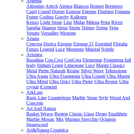
Argenta
Altissimo
Artech
Atenea
Blancos
Bonnet
Brennero
Capri
Courel
Dorset
Eastone
Etienne
Flodsten
Fontana
Frame
Godina
Gravity
Kalksten
Kenzo
Light Stone
Linz
Midas
Milena
Petra
Riven
Sangha
Shanon
Siena
Storm
Tempo
Terma
Vega
Venato
Versailles
Westone
Ariana
Concrea
Dorica
Epoque
Epoque 21
Essential
Floralia
Futura
Legend
Luce
Memento
Mineral
Nobile
Ariostea
Basaltina
Con.Crea
ConCrea
Elementae
Fragmenta full
body
Iridium
Legni
Limestone
Luce
Marmi Classici
Metal
Pietre Naturali
Resine
Silver Wave
Teknostone
Ultra Agata
Ultra Fragmenta
Ultra Graniti
Ultra Marmi
Ultra Metal
Ultra Onici
Ultra Pietre
Ultra Resine
Ultra
crystal
iCementi
ArkLam
Basic Line
Countertops
Marble
Stone
Style
Wood And
Concrete
Art And Natura
Basket Weave
Boston
Classic Glass
Drops
Equilibrio
Marble Mosaic
Mix
Murano Specchio
Octagon
Stonewood
Art&Natura Ceramica