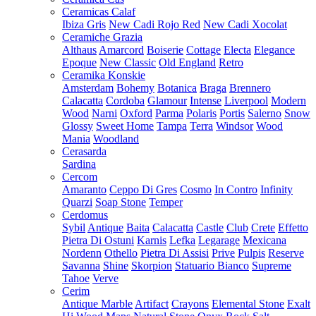
Ceramicas Calaf
Ibiza Gris
New Cadi Rojo Red
New Cadi Xocolat
Ceramiche Grazia
Althaus
Amarcord
Boiserie
Cottage
Electa
Elegance
Epoque
New Classic
Old England
Retro
Ceramika Konskie
Amsterdam
Bohemy
Botanica
Braga
Brennero
Calacatta
Cordoba
Glamour
Intense
Liverpool
Modern
Wood
Narni
Oxford
Parma
Polaris
Portis
Salerno
Snow
Glossy
Sweet Home
Tampa
Terra
Windsor
Wood
Mania
Woodland
Cerasarda
Sardina
Cercom
Amaranto
Ceppo Di Gres
Cosmo
In Contro
Infinity
Quarzi
Soap Stone
Temper
Cerdomus
Sybil
Antique
Baita
Calacatta
Castle
Club
Crete
Effetto
Pietra Di Ostuni
Karnis
Lefka
Legarage
Mexicana
Nordenn
Othello
Pietra Di Assisi
Prive
Pulpis
Reserve
Savanna
Shine
Skorpion
Statuario Bianco
Supreme
Tahoe
Verve
Cerim
Antique Marble
Artifact
Crayons
Elemental Stone
Exalt