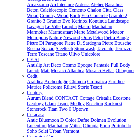
Amazzonia
Architecture
Ardesia
Atelier
Basaltina
Beton
Caleidoscopio
Cemento
Chalon
Citta
Class
Wood
Country Wood
Earth
Eco Concrete
Granito 2
Granito 3
Granito Evo
Kerinox
Kontinua
Landscape
Lavagna
Le Ville
Limpha
Macro
Manhattan
Marmoker
Marmosmart
Marte
Metalwood
Meteor
Metropolis
Nature
Newood
Opus
Petra
Pietra Bauge
Pietre Di Paragone
Pietre Di Sardegna
Pietre Etrusche
Resina
Spazio
Steeltech
Stonewash
Tavolato
Terrazzo
Terre Toscane
Titano
Ulivo
Unicolore
CE.SI
Antislip
Art Deco
Cosmo
Epoque
Fantasie
Full Body
Lucidi
Matt
Mosaici Atlantica
Mosaici Hellas
Ottagono
Cedit
Araldica
Archeologie
Chimera
Cromatica
Euridice
Matrice
Policroma
Rilievi
Storie
Tesori
Century
Aurum
Blend
CONTACT
Cottage
Cristalia
Ecostone
Geology
Glam
Jasper
Medley
Reaction
Rocknest
Stonerock
Titan
Two 0
Uptown
Ceracasa
Antic
Bluemoon
D Color
Dafne
Dolmen
Evolution
Lucentum
Manhattan
Mitica
Olimpia
Porto
Portobello
Soho
Solei
Urban
Vermont
Ceramica Cas