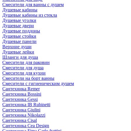
Смесители для ванны с душем
Душевые кабины
Душевые кабины из стекла
Душевые уголки
Душевые двери
Душевые поддоны
Душевые стойки
Душевые панели
Верхние души
Душевые лейки
Шланги для душа
Смесители для раковин
Смесители для душа
Смесители для кухни
Смесители на борт ванны
Смесители с гигиеническим душем
Сантехника Remer
Сантехника Bossini
Сантехника Gessi
Сантехника IB Rubinetti
Сантехника Giulini
Сантехника Nikolazzi
Сантехника Cisal
Сантехника Cea Design
Сантехника Fima Carlo frattini