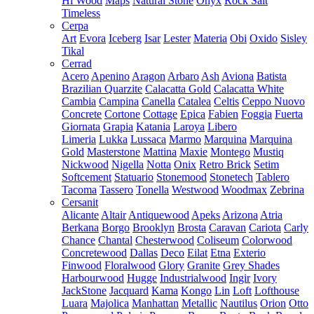
Hi Wood
Maps
Natural Stone
Onyx
Rock Salt
Timeless
Cerpa
Art
Evora
Iceberg
Isar
Lester
Materia
Obi
Oxido
Sisley
Tikal
Cerrad
Acero
Apenino
Aragon
Arbaro
Ash
Aviona
Batista
Brazilian Quarzite
Calacatta Gold
Calacatta White
Cambia
Campina
Canella
Catalea
Celtis
Ceppo Nuovo
Concrete
Cortone
Cottage
Epica
Fabien
Foggia
Fuerta
Giornata
Grapia
Katania
Laroya
Libero
Limeria
Lukka
Lussaca
Marmo
Marquina
Marquina
Gold
Masterstone
Mattina
Maxie
Montego
Mustiq
Nickwood
Nigella
Notta
Onix
Retro Brick
Setim
Softcement
Statuario
Stonemood
Stonetech
Tablero
Tacoma
Tassero
Tonella
Westwood
Woodmax
Zebrina
Cersanit
Alicante
Altair
Antiquewood
Apeks
Arizona
Atria
Berkana
Borgo
Brooklyn
Brosta
Caravan
Cariota
Carly
Chance
Chantal
Chesterwood
Coliseum
Colorwood
Concretewood
Dallas
Deco
Eilat
Etna
Exterio
Finwood
Floralwood
Glory
Granite
Grey Shades
Harbourwood
Hugge
Industrialwood
Ingir
Ivory
JackStone
Jacquard
Kama
Kongo
Lin
Loft
Lofthouse
Luara
Majolica
Manhattan
Metallic
Nautilus
Orion
Otto