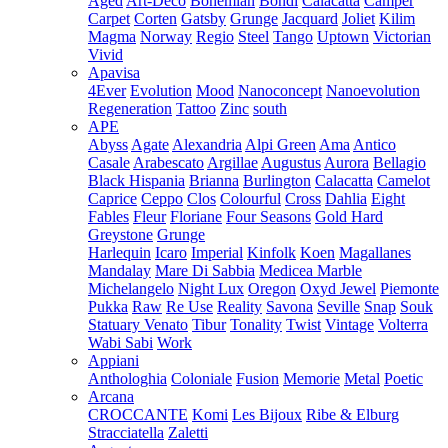
Aged
Art-Deco
Bohemian
Bondi
Calacatta
Camper
Carpet
Corten
Gatsby
Grunge
Jacquard
Joliet
Kilim
Magma
Norway
Regio
Steel
Tango
Uptown
Victorian
Vivid
Apavisa
4Ever
Evolution
Mood
Nanoconcept
Nanoevolution
Regeneration
Tattoo
Zinc
south
APE
Abyss
Agate
Alexandria
Alpi Green
Ama
Antico
Casale
Arabescato
Argillae
Augustus
Aurora
Bellagio
Black Hispania
Brianna
Burlington
Calacatta
Camelot
Caprice
Ceppo
Clos
Colourful
Cross
Dahlia
Eight
Fables
Fleur
Floriane
Four Seasons
Gold Hard
Greystone
Grunge
Harlequin
Icaro
Imperial
Kinfolk
Koen
Magallanes
Mandalay
Mare Di Sabbia
Medicea Marble
Michelangelo
Night Lux
Oregon
Oxyd Jewel
Piemonte
Pukka
Raw
Re Use
Reality
Savona
Seville
Snap
Souk
Statuary Venato
Tibur
Tonality
Twist
Vintage
Volterra
Wabi Sabi
Work
Appiani
Anthologhia
Coloniale
Fusion
Memorie
Metal
Poetic
Arcana
CROCCANTE
Komi
Les Bijoux
Ribe & Elburg
Stracciatella
Zaletti