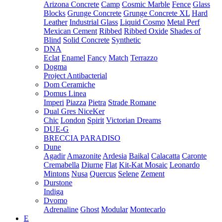
Arizona Concrete
Camp
Cosmic Marble
Fence
Glass
Blocks
Grunge Concrete
Grunge Concrete XL
Hard
Leather
Industrial Glass
Liquid Cosmo
Metal Perf
Mexican Cement
Ribbed
Ribbed Oxide
Shades of
Blind
Solid Concrete
Synthetic
DNA
Eclat
Enamel
Fancy
Match
Terrazzo
Dogma
Project Antibacterial
Dom Ceramiche
Domus Linea
Imperi
Piazza
Pietra
Strade Romane
Dual Gres NiceKer
Chic
London
Spirit
Victorian Dreams
DUE-G
BRECCIA PARADISO
Dune
Agadir
Amazonite
Ardesia
Baikal
Calacatta
Caronte
Cremabella
Diurne
Flat
Kit-Kat Mosaic
Leonardo
Mintons
Nusa
Quercus
Selene
Zement
Durstone
Indiga
Dvomo
Adrenaline
Ghost
Modular
Montecarlo
E