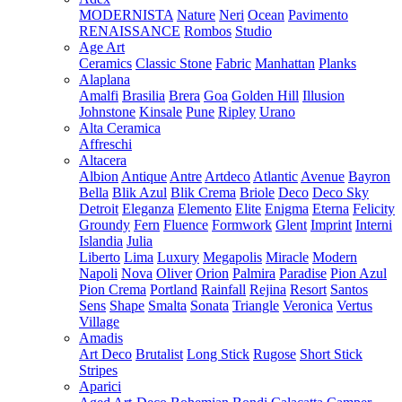
MODERNISTA
Nature
Neri
Ocean
Pavimento
RENAISSANCE
Rombos
Studio
Age Art
Ceramics
Classic Stone
Fabric
Manhattan
Planks
Alaplana
Amalfi
Brasilia
Brera
Goa
Golden Hill
Illusion
Johnstone
Kinsale
Pune
Ripley
Urano
Alta Ceramica
Affreschi
Altacera
Albion
Antique
Antre
Artdeco
Atlantic
Avenue
Bayron
Bella
Blik Azul
Blik Crema
Briole
Deco
Deco Sky
Detroit
Eleganza
Elemento
Elite
Enigma
Eterna
Felicity
Groundy
Fern
Fluence
Formwork
Glent
Imprint
Interni
Islandia
Julia
Liberto
Lima
Luxury
Megapolis
Miracle
Modern
Napoli
Nova
Oliver
Orion
Palmira
Paradise
Pion Azul
Pion Crema
Portland
Rainfall
Rejina
Resort
Santos
Sens
Shape
Smalta
Sonata
Triangle
Veronica
Vertus
Village
Amadis
Art Deco
Brutalist
Long Stick
Rugose
Short Stick
Stripes
Aparici