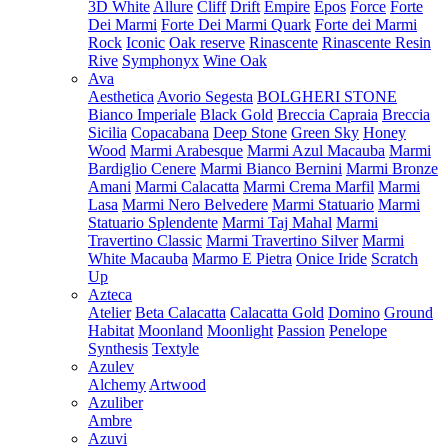
3D White
Allure
Cliff
Drift
Empire
Epos
Force
Forte
Dei Marmi
Forte Dei Marmi Quark
Forte dei Marmi
Rock
Iconic
Oak reserve
Rinascente
Rinascente Resin
Rive
Symphonyx
Wine Oak
Ava
Aesthetica
Avorio Segesta
BOLGHERI STONE
Bianco Imperiale
Black Gold
Breccia Capraia
Breccia
Sicilia
Copacabana
Deep Stone
Green Sky
Honey
Wood
Marmi Arabesque
Marmi Azul Macauba
Marmi
Bardiglio Cenere
Marmi Bianco Bernini
Marmi Bronze
Amani
Marmi Calacatta
Marmi Crema Marfil
Marmi
Lasa
Marmi Nero Belvedere
Marmi Statuario
Marmi
Statuario Splendente
Marmi Taj Mahal
Marmi
Travertino Classic
Marmi Travertino Silver
Marmi
White Macauba
Marmo E Pietra
Onice Iride
Scratch
Up
Azteca
Atelier
Beta Calacatta
Calacatta Gold
Domino
Ground
Habitat
Moonland
Moonlight
Passion
Penelope
Synthesis
Textyle
Azulev
Alchemy
Artwood
Azuliber
Ambre
Azuvi