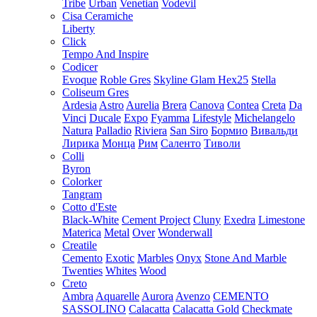
Tribe
Urban
Venetian
Vodevil
Cisa Ceramiche
Liberty
Click
Tempo And Inspire
Codicer
Evoque
Roble Gres
Skyline Glam Hex25
Stella
Coliseum Gres
Ardesia
Astro
Aurelia
Brera
Canova
Contea
Creta
Da
Vinci
Ducale
Expo
Fyamma
Lifestyle
Michelangelo
Natura
Palladio
Riviera
San Siro
Бормио
Вивальди
Лирика
Монца
Рим
Саленто
Тиволи
Colli
Byron
Colorker
Tangram
Cotto d'Este
Black-White
Cement Project
Cluny
Exedra
Limestone
Materica
Metal
Over
Wonderwall
Creatile
Cemento
Exotic
Marbles
Onyx
Stone And Marble
Twenties
Whites
Wood
Creto
Ambra
Aquarelle
Aurora
Avenzo
CEMENTO
SASSOLINO
Calacatta
Calacatta Gold
Checkmate