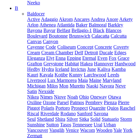
Neeko
B
Baldocer
Active
Adaggio
Akrom
Ancares
Andrea
Anore
Arkety
Arlon
Athenea
Atlantida
Baker
Balmoral
Barkley
Bayona
Bayur
Belfast
Bellagio-1
Black
Blancos
Boulevard
Boutonne
Brunswich
Calacatta
Calcutta
Canvas
Canyon
Cayenne
Code
Coliseum
Concept
Concrete
Coverty
Cream
Cream Chamber
Delf
Detroit
Ducale
Edges
Eleganza
Elyt
Enna
Epping
Eternal
Even
Fox
Grace
Grafton
Greystone
Habitat
Hakea
Hannover
Hardwood
Hedby
Hydra
Iceland
Invictus
June
Kaliva
Kamba
Kauri
Kavala
Kotibe
Kunny
Larchwood
Leeds
Liverpool
Lux Marmorea
Maia
Maine
Maryland
Michigan
Milos
Mon
Muretto
Naoki
Navora
Neve
Satin
Nexside
Nikea
Nimes
Niove
Noah
Ohio
Oneway
Otawa
Oxiline
Ozone
Parsel
Patmos
Pembrey
Pienza
Pierre
Piggot
Polaris
Portoro
Prospect
Quarzite
Quios
Raschel
Riscal
Riverdale
Rodano
Sanford
Savona
Seul
Shetland
Shira
Silver
Sitka
Solid
Statuario
Storm
Sunshine
Sutton
Tasos
Tennessee
Ural
Urban
Vancouver
Vanglih
Venice
Wacom
Wooden
Yale
York
Zermatt